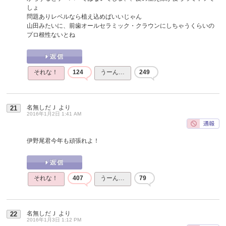
しょ
問題ありレベルなら植え込めばいいじゃん
山田みたいに、前歯オールセラミック・クラウンにしちゃうくらいの
プロ根性ないとね
それな！
124
うーん…
249
名無しだＪ
より
21
2016年1月2日 1:41 AM
伊野尾君今年も頑張れよ！
それな！
407
うーん…
79
名無しだＪ
より
22
2016年1月3日 1:12 PM