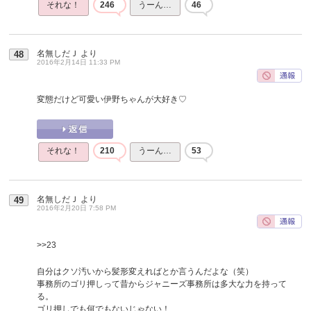
それな！
246
うーん…
46
名無しだＪ
より
48
2016年2月14日 11:33 PM
変態だけど可愛い伊野ちゃんが大好き♡
それな！
210
うーん…
53
名無しだＪ
より
49
2016年2月20日 7:58 PM
>>23
自分はクソ汚いから髪形変えればとか言うんだよな（笑）
事務所のゴリ押しって昔からジャニーズ事務所は多大な力を持って
る。
ゴリ押しでも何でもないじゃない！