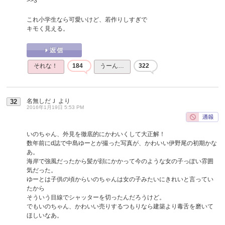
>>3
これ小学生なら可愛いけど、若作りしすぎで
キモく見える。
それな！
184
うーん…
322
名無しだＪ
より
32
2016年1月19日 5:53 PM
いのちゃん、外見を徹底的にかわいくして大正解！
数年前にd誌で中島ゆーとが撮った写真が、かわいい伊野尾の初期かな
あ。
海岸で強風だったから髪が顔にかかって今のような女の子っぽい雰囲
気だった。
ゆーとは子供の頃からいのちゃんは女の子みたいにきれいと言ってい
たから
そういう目線でシャッターを切ったんだろうけど。
でもいのちゃん、かわいい売りするつもりなら建築より毒舌を磨いて
ほしいなあ。