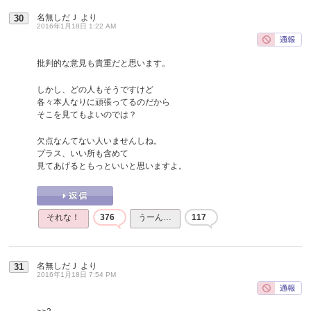
名無しだＪ
より
30
2016年1月18日 1:22 AM
批判的な意見も貴重だと思います。
しかし、どの人もそうですけど
各々本人なりに頑張ってるのだから
そこを見てもよいのでは？
欠点なんてない人いませんしね。
プラス、いい所も含めて
見てあげるともっといいと思いますよ。
それな！
376
うーん…
117
名無しだＪ
より
31
2016年1月18日 7:54 PM