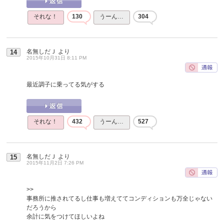
それな！
130
うーん…
304
名無しだＪ
より
14
2015年10月31日 8:11 PM
最近調子に乗ってる気がする
それな！
432
うーん…
527
名無しだＪ
より
15
2015年11月2日 7:26 PM
>>
事務所に推されてるし仕事も増えててコンディションも万全じゃない
だろうから
余計に気をつけてほしいよね