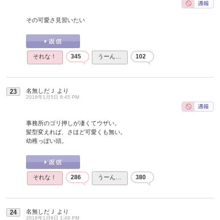
その可愛さ見習いたい
それな！
345
うーん…
102
名無しだＪ
より
23
2016年1月5日 8:45 PM
事務所のゴリ押しが凄くてウザい。
髪型変えれば、さほど可愛くも無い。
幼稚っぽい頭。
それな！
286
うーん…
380
名無しだＪ
より
24
2016年1月6日 1:49 PM