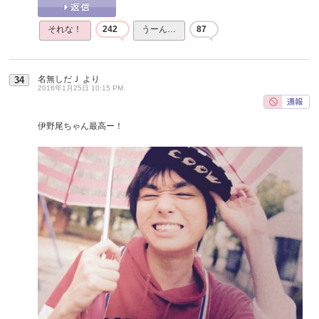
それな！
242
うーん…
87
名無しだＪ
より
34
2016年1月25日 10:15 PM
伊野尾ちゃん最高ー！