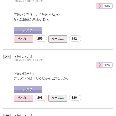
2016年1月10日 1:10 PM
可愛いを売りにする年齢でもない。
それに髪型が馬鹿っぽい。
それな！
255
うーん…
392
名無しだＪ
より
27
2016年1月12日 8:32 AM
でかい頭がキモい。
ブサメンを隠すためだから仕方ないか。
それな！
208
うーん…
426
名無しだＪ
より