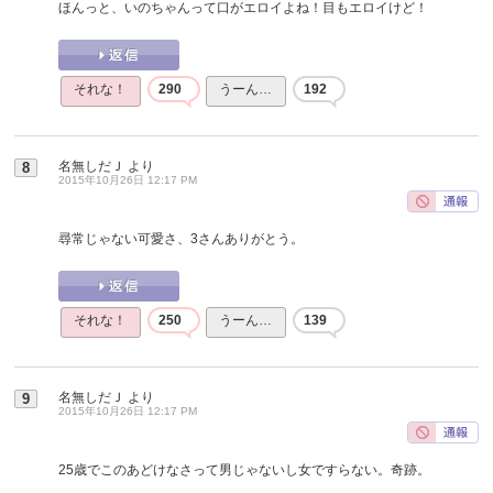
ほんっと、いのちゃんって口がエロイよね！目もエロイけど！
それな！
290
うーん…
192
名無しだＪ
より
8
2015年10月26日 12:17 PM
尋常じゃない可愛さ、3さんありがとう。
それな！
250
うーん…
139
名無しだＪ
より
9
2015年10月26日 12:17 PM
25歳でこのあどけなさって男じゃないし女ですらない。奇跡。