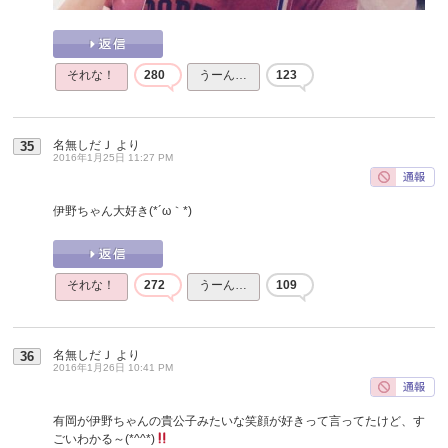
それな！
280
うーん…
123
名無しだＪ
より
35
2016年1月25日 11:27 PM
伊野ちゃん大好き(*´ω｀*)
それな！
272
うーん…
109
名無しだＪ
より
36
2016年1月26日 10:41 PM
有岡が伊野ちゃんの貴公子みたいな笑顔が好きって言ってたけど、す
ごいわかる～(*^^*)