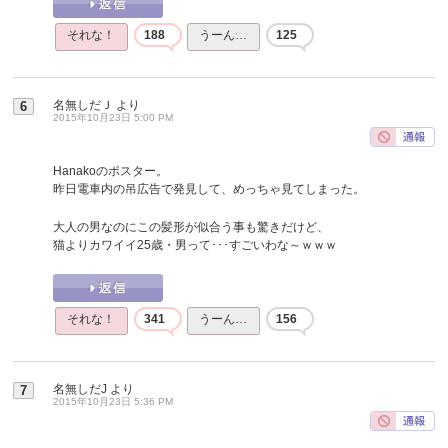
それな！
188
うーん…
125
名無しだＪ
より
6
2015年10月23日 5:00 PM
Hanakoのポスター。
昨日電車内の吊広告で発見して、めっちゃ見てしまった。
大人の男なのにこの髪形が似合う事も驚きだけど、
猫よりカワイイ25歳・男って･･･すごいわな～ｗｗｗ
それな！
341
うーん…
156
名無しだJ
より
7
2015年10月23日 5:36 PM