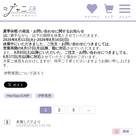
マイページ
ストア
メニュー
夏季休暇 の発送・お問い合わせに関するお知らせ
誠に勝手ながら、以下の期間を休業とさせていただきます。
2026年8月11日(火)~2026年8月16日(日)
休業中にいただきました、ご注文・お問い合わせにつきましては、
営業再開の8月17日(月)以降、順に対応
させていただきます。
また、
8月8日(土)以降にいただいた、ご注文・
お問い合わせにつきましても、
8月17日(月)以降に対応
させていただく場合がございます。
大変ご迷惑をおかけしますが、
何卒ご了承くださいますようお願い申し上げま
す。
伊野尾慧について語ろう
Hey!Say!JUMP
伊野尾慧
2
3
→
1
名無しだJ
より
1
2015年9月30日 5:56 PM