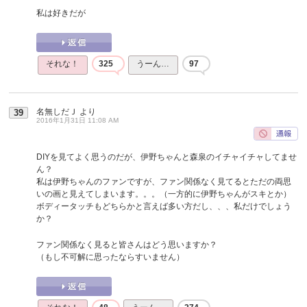
私は好きだが
それな！
325
うーん…
97
名無しだＪ
より
39
2016年1月31日 11:08 AM
DIYを見てよく思うのだが、伊野ちゃんと森泉のイチャイチャしてませ
ん？
私は伊野ちゃんのファンですが、ファン関係なく見てるとただの両思
いの画と見えてしまいます。。。（一方的に伊野ちゃんがスキとか）
ボディータッチもどちらかと言えば多い方だし、、、私だけでしょう
か？
ファン関係なく見ると皆さんはどう思いますか？
（もし不可解に思ったならすいません）