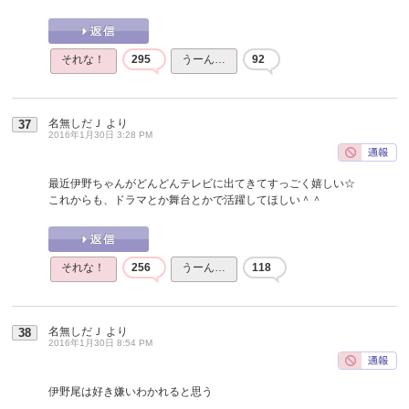
それな！
295
うーん…
92
名無しだＪ
より
37
2016年1月30日 3:28 PM
最近伊野ちゃんがどんどんテレビに出てきてすっごく嬉しい☆
これからも、ドラマとか舞台とかで活躍してほしい＾＾
それな！
256
うーん…
118
名無しだＪ
より
38
2016年1月30日 8:54 PM
伊野尾は好き嫌いわかれると思う