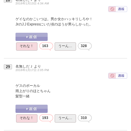
28
2016年1月13日 4:34 AM
ゲイなのかこいつは。男か女かハッキリしろや！
JrのJ.J Expressにいた頃のほうが男らしかった。
それな！
163
うーん…
328
名無しだＪ
より
29
2016年1月17日 2:05 PM
ゲスのボーカル
雨上がりのほとちゃん
髪型一緒
それな！
193
うーん…
310