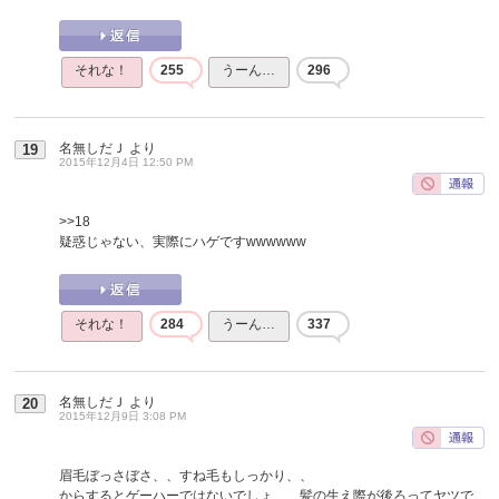
それな！
255
うーん…
296
名無しだＪ
より
19
2015年12月4日 12:50 PM
>>18
疑惑じゃない、実際にハゲですwwwwww
それな！
284
うーん…
337
名無しだＪ
より
20
2015年12月9日 3:08 PM
眉毛ぼっさぼさ、、すね毛もしっかり、、
からするとゲーハーではないでしょ、、髪の生え際が後ろってヤツで