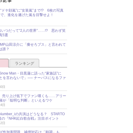
“ドヤ顔嵐”に“女装嵐”まで!? 6枚の写真
で、進化を遂げた嵐を目撃せよ！
idsはいつだって“2人の世界”……!? 思わず笑
真5選
y!JUMP山田涼介に「痩せろブス」と言われて
は誰？
ランキング
now Man・目黒蓮に語った“家族話”に
とを言わないで」── ナーバスになるファ
30日
NES、売り上げ低下でファン嘆くも……アリー
催が「聡明な判断」といえるワケ
14日
umber_iの共演はどうなる？ STARTO
報道の『NHK紅白歌合戦』注目ポイント
12日
ズ性加害問題、補償対応は「順調」も……