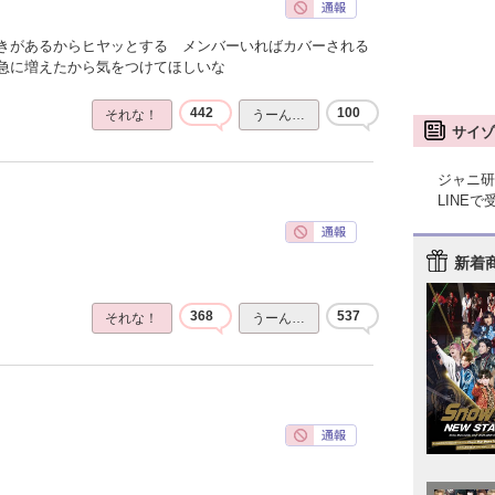
きがあるからヒヤッとする メンバーいればカバーされる
急に増えたから気をつけてほしいな
442
100
それな！
うーん…
サイゾ
ジャニ研
LINE
新着
368
537
それな！
うーん…