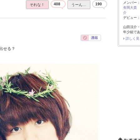
メンバー
408
190
それな！
うーん…
有岡大貴
介
デビュー：2
山田涼介
年少組で
詳しく見
出せる？