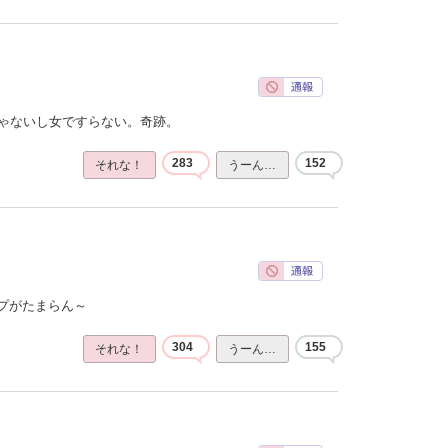
じゃないし女ですらない。奇跡。
283
152
それな！
うーん…
プがたまらん～
304
155
それな！
うーん…