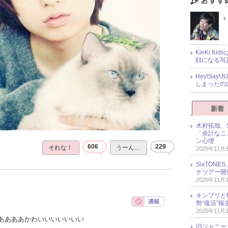
KinKi K
顔になる写
Hey!Sa
しまったの
新着
木村拓哉、S
「余計なこ
ン心理
606
229
それな！
うーん…
2025年11月
SixTO
ナツアー開
2025年11月
キンプリとN
勢“復活”
2025年11月
ああああかわいいいいいいい
旧ジャニー