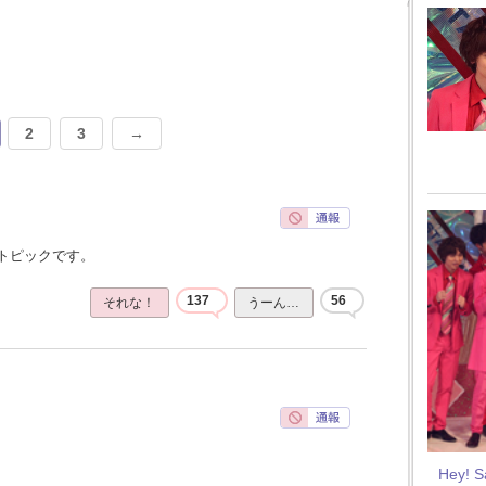
2
3
→
トピックです。
137
56
それな！
うーん…
Hey! 