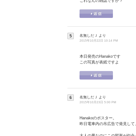
これなんの雑誌ですか？
名無しだＪ
より
5
2015年10月22日 10:14 PM
本日発売のHanakoです
この写真が表紙ですよ
名無しだＪ
より
6
2015年10月23日 5:00 PM
Hanakoのポスター。
昨日電車内の吊広告で発見して
大人の男なのにこの髪形が似合