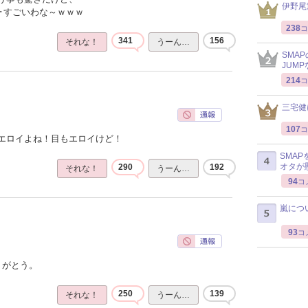
伊野尾
･･すごいわな～ｗｗｗ
238
コ
341
156
それな！
うーん…
SMA
JUM
214
コ
三宅健
107
コ
エロイよね！目もエロイけど！
SMA
オタが
290
192
それな！
うーん…
94
コ
嵐につ
93
コ
りがとう。
250
139
それな！
うーん…