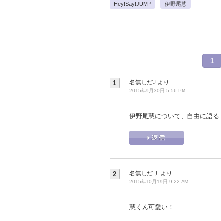
Hey!Say!JUMP
伊野尾慧
1
名無しだJ
より
1
2015年9月30日 5:56 PM
伊野尾慧について、自由に語る
名無しだＪ
より
2
2015年10月19日 9:22 AM
慧くん可愛い！