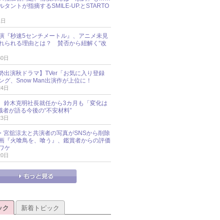
タントが指摘するSMILE-UP.とSTARTO
1日
演『秒速5センチメートル』、アニメ未見
れられる理由とは？ 賛否から紐解く“改
30日
O勢出演秋ドラマ】TVer「お気に入り登録
グ、Snow Man出演作が上位に！
24日
O社、鈴木克明社長就任から3カ月も「変化は
識者が語る今後の“不安材料”
23日
an・宮舘涼太と共演者の写真がSNSから削除
 映画『火喰鳥を、喰う』、鑑賞者からの評価
ワケ
20日
ック
新着トピック