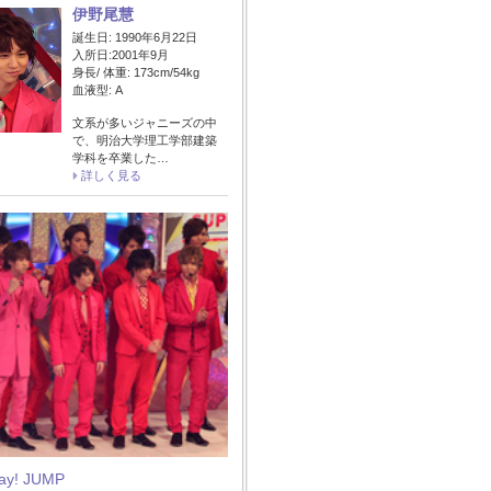
伊野尾慧
誕生日: 1990年6月22日
入所日:2001年9月
身長/ 体重: 173cm/54kg
血液型: A
文系が多いジャニーズの中
で、明治大学理工学部建築
学科を卒業した…
詳しく見る
Say! JUMP