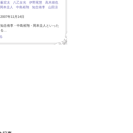
：
薮宏太
八乙女光
伊野尾慧
高木雄也
岡本圭人
中島裕翔
知念侑李
山田涼
007年11月14日
・知念侑李・中島裕翔・岡本圭人といった
ある…
る