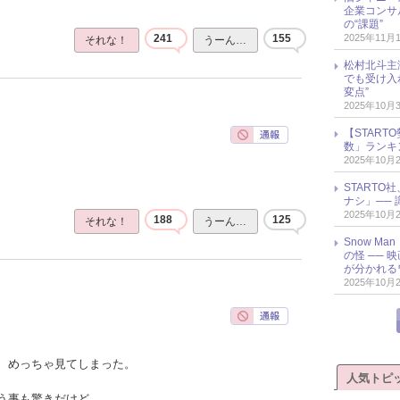
企業コンサル
の“課題”
2025年11月
241
155
それな！
うーん…
松村北斗主
でも受け入
変点”
2025年10月
【START
数」ランキン
2025年10月
START
ナシ」── 
2025年10月
188
125
それな！
うーん…
Snow M
の怪 ──
が分かれる
2025年10月
、めっちゃ見てしまった。
人気トピ
う事も驚きだけど、