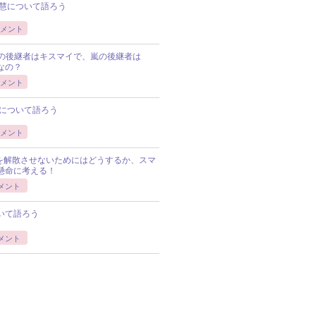
慧について語ろう
メント
Pの後継者はキスマイで、嵐の後継者は
Pなの？
メント
について語ろう
メント
Pを解散させないためにはどうするか、スマ
懸命に考える！
メント
いて語ろう
メント