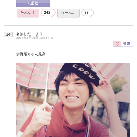
それな！
242
うーん…
87
名無しだＪ
より
34
2016年1月25日 10:15 PM
伊野尾ちゃん最高ー！