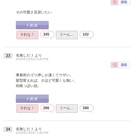
その可愛さ見習いたい
それな！
345
うーん…
102
名無しだＪ
より
23
2016年1月5日 8:45 PM
事務所のゴリ押しが凄くてウザい。
髪型変えれば、さほど可愛くも無い。
幼稚っぽい頭。
それな！
286
うーん…
380
名無しだＪ
より
24
2016年1月6日 1:49 PM