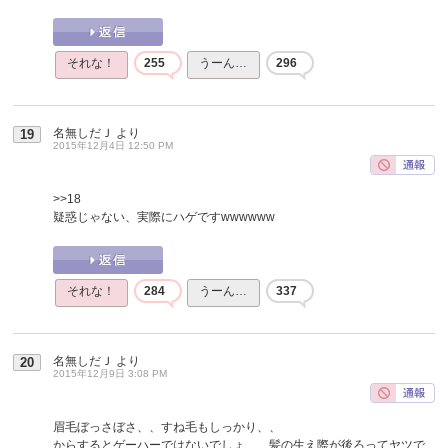
それな！
255
うーん…
296
名無しだＪ
より
19
2015年12月4日 12:50 PM
>>18
疑惑じゃない、実際にハゲですwwwwww
それな！
284
うーん…
337
名無しだＪ
より
20
2015年12月9日 3:08 PM
眉毛ぼっさぼさ、、すね毛もしっかり、、
からするとゲーハーではないでしょ、、髪の生え際が後ろってヤツで