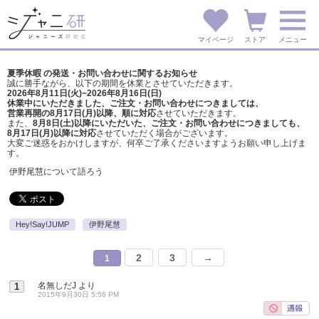
マイページ
ストア
メニュー
夏季休暇 の発送・お問い合わせに関するお知らせ
誠に勝手ながら、以下の期間を休業とさせていただきます。
2026年8月11日(火)~2026年8月16日(日)
休業中にいただきました、ご注文・お問い合わせにつきましては、
営業再開の8月17日(月)以降、順に対応
させていただきます。
また、
8月8日(土)以降にいただいた、ご注文・
お問い合わせにつきましても、
8月17日(月)以降に対応
させていただく場合がございます。
大変ご迷惑をおかけしますが、
何卒ご了承くださいますようお願い申し上げま
す。
伊野尾慧について語ろう
Hey!Say!JUMP
伊野尾慧
2
3
→
1
名無しだJ
より
1
2015年9月30日 5:56 PM