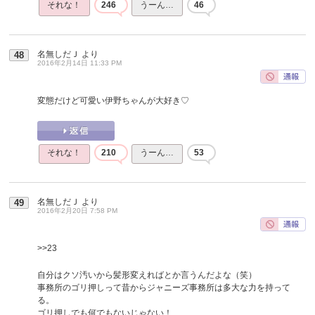
それな！
246
うーん…
46
名無しだＪ
より
48
2016年2月14日 11:33 PM
変態だけど可愛い伊野ちゃんが大好き♡
それな！
210
うーん…
53
名無しだＪ
より
49
2016年2月20日 7:58 PM
>>23
自分はクソ汚いから髪形変えればとか言うんだよな（笑）
事務所のゴリ押しって昔からジャニーズ事務所は多大な力を持って
る。
ゴリ押しでも何でもないじゃない！