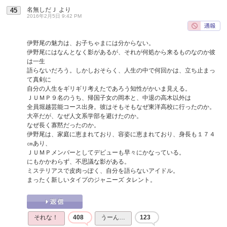
名無しだＪ
より
45
2016年2月5日 9:42 PM
伊野尾の魅力は、お子ちゃまには分からない。
伊野尾にはなんとなく影があるが、それが何処から来るものなのか彼
は一生
語らないだろう。しかしおそらく、人生の中で何回かは、立ち止まっ
て真剣に
自分の人生をギリギリ考えたであろう知性がかいま見える。
ＪＵＭＰ９名のうち、帰国子女の岡本と、中退の高木以外は
全員堀越芸能コース出身。彼はそもそもなぜ東洋高校に行ったのか。
大卒だが、なぜ人文系学部を避けたのか。
なぜ長く寡黙だったのか。
伊野尾は、家庭に恵まれており、容姿に恵まれており、身長も１７４
㎝あり、
ＪＵＭＰメンバーとしてデビューも早々にかなっている。
にもかかわらず、不思議な影がある。
ミステリアスで皮肉っぽく、自分を語らないアイドル。
まったく新しいタイプのジャニーズ タレント。
それな！
408
うーん…
123