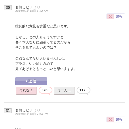
名無しだＪ
より
30
2016年1月18日 1:22 AM
批判的な意見も貴重だと思います。
しかし、どの人もそうですけど
各々本人なりに頑張ってるのだから
そこを見てもよいのでは？
欠点なんてない人いませんしね。
プラス、いい所も含めて
見てあげるともっといいと思いますよ。
それな！
376
うーん…
117
名無しだＪ
より
31
2016年1月18日 7:54 PM