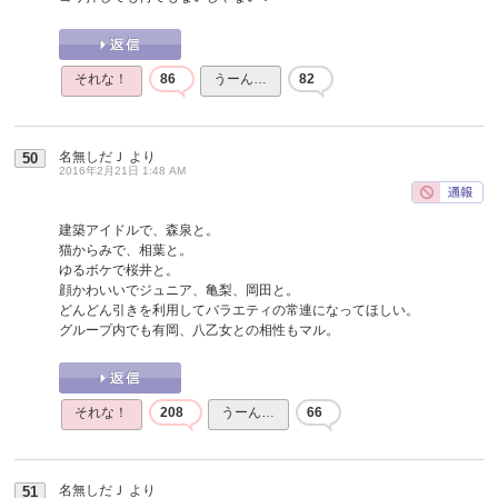
それな！
86
うーん…
82
名無しだＪ
より
50
2016年2月21日 1:48 AM
建築アイドルで、森泉と。
猫からみで、相葉と。
ゆるボケで桜井と。
顔かわいいでジュニア、亀梨、岡田と。
どんどん引きを利用してバラエティの常連になってほしい。
グループ内でも有岡、八乙女との相性もマル。
それな！
208
うーん…
66
名無しだＪ
より
51