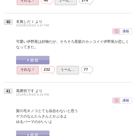
それな！
48
うーん…
274
名無しだＪ
より
40
2016年2月4日 4:47 PM
可愛い伊野尾は好物だが、そろそろ黒髪のカッコイイ伊野尾が恋しく
なってきた。
それな！
232
うーん…
77
風磨担です
より
41
2016年2月4日 6:24 PM
髪の毛キノコとても似合わないと思う
ゲスのなんたらさんとかぶるよ
ゆるパーマのがいいよ