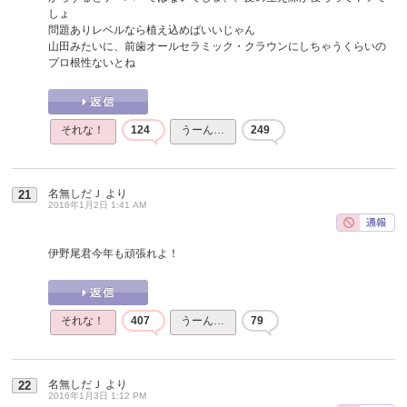
しょ
問題ありレベルなら植え込めばいいじゃん
山田みたいに、前歯オールセラミック・クラウンにしちゃうくらいの
プロ根性ないとね
それな！
124
うーん…
249
名無しだＪ
より
21
2016年1月2日 1:41 AM
伊野尾君今年も頑張れよ！
それな！
407
うーん…
79
名無しだＪ
より
22
2016年1月3日 1:12 PM