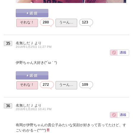
それな！
280
うーん…
123
名無しだＪ
より
35
2016年1月25日 11:27 PM
伊野ちゃん大好き(*´ω｀*)
それな！
272
うーん…
109
名無しだＪ
より
36
2016年1月26日 10:41 PM
有岡が伊野ちゃんの貴公子みたいな笑顔が好きって言ってたけど、す
ごいわかる～(*^^*)