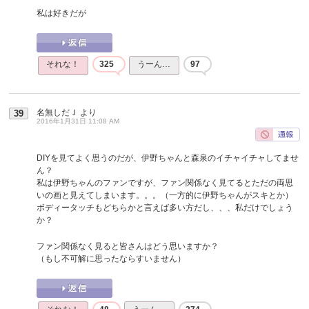
私は好きだが
それな！
325
うーん…
97
名無しだＪ
より
39
2016年1月31日 11:08 AM
DIYを見てよく思うのだが、伊野ちゃんと森泉のイチャイチャしてませ
ん？
私は伊野ちゃんのファンですが、ファン関係なく見てるとただの両思
いの画と見えてしまいます。。。（一方的に伊野ちゃんがスキとか）
ボディータッチもどちらかと言えば多い方だし、、、私だけでしょう
か？
ファン関係なく見ると皆さんはどう思いますか？
（もし不可解に思ったならすいません）