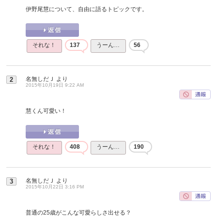
伊野尾慧について、自由に語るトピックです。
それな！
137
うーん…
56
名無しだＪ
より
2
2015年10月19日 9:22 AM
慧くん可愛い！
それな！
408
うーん…
190
名無しだＪ
より
3
2015年10月22日 3:16 PM
普通の25歳がこんな可愛らしさ出せる？