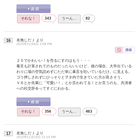
それな！
343
うーん…
82
名無しだＪ
より
16
2015年11月6日 2:09 PM
２５でかわいい！を売るにすのはもう・・・
毒舌も計算されてのものだったらいいけど、彼の場合、大学出ている
わりに場の空気読めずにただ単に暴言を吐いているだけ。に見える。
ゴリ押しされずにひっそりとヲタ内で生きていた方が良さそう。
Ｖ６とか先輩に「可愛い！」とか言われてる！とか言うのも、共演者
への社交辞令ってすぐにわかる。
それな！
356
うーん…
463
名無しだＪ
より
17
2015年11月15日 12:15 PM