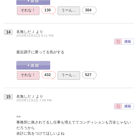
それな！
130
うーん…
304
名無しだＪ
より
14
2015年10月31日 8:11 PM
最近調子に乗ってる気がする
それな！
432
うーん…
527
名無しだＪ
より
15
2015年11月2日 7:26 PM
>>
事務所に推されてるし仕事も増えててコンディションも万全じゃない
だろうから
余計に気をつけてほしいよね