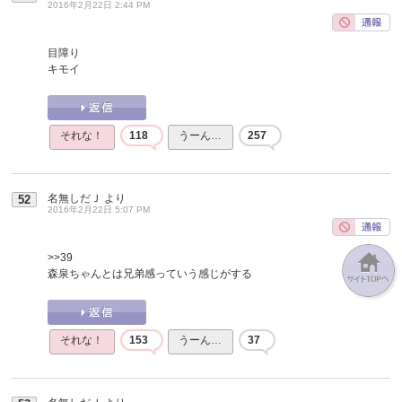
2016年2月22日 2:44 PM
目障り
キモイ
それな！
118
うーん…
257
名無しだＪ
より
52
2016年2月22日 5:07 PM
>>39
森泉ちゃんとは兄弟感っていう感じがする
それな！
153
うーん…
37