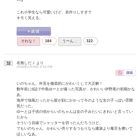
>>3
これ小学生なら可愛いけど、若作りしすぎで
キモく見える。
それな！
184
うーん…
322
名無しだＪ
より
32
2016年1月19日 5:53 PM
いのちゃん、外見を徹底的にかわいくして大正解！
数年前にd誌で中島ゆーとが撮った写真が、かわいい伊野尾の初期かな
あ。
海岸で強風だったから髪が顔にかかって今のような女の子っぽい雰囲
気だった。
ゆーとは子供の頃からいのちゃんは女の子みたいにきれいと言ってい
たから
そういう目線でシャッターを切ったんだろうけど。
でもいのちゃん、かわいい売りするつもりなら建築より毒舌を磨いて
ほしいなあ。