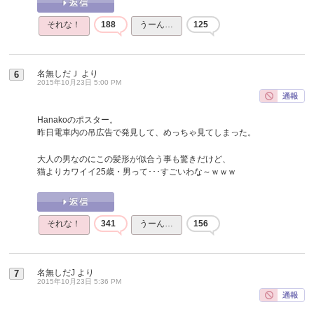
それな！
188
うーん…
125
名無しだＪ
より
6
2015年10月23日 5:00 PM
Hanakoのポスター。
昨日電車内の吊広告で発見して、めっちゃ見てしまった。
大人の男なのにこの髪形が似合う事も驚きだけど、
猫よりカワイイ25歳・男って･･･すごいわな～ｗｗｗ
それな！
341
うーん…
156
名無しだJ
より
7
2015年10月23日 5:36 PM