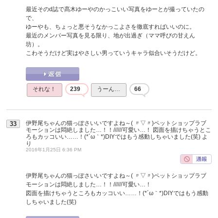
最近そのd誌で髙木ゆーやのかっこいい写真をゆーとが撮っていたの
で、
ゆーやも、ちょっと悪そうなかっこよさを徹底すればいいのに。
最近のメンバー写真を見る限り、地が出過ぎ（ママ呼びの甘えん
坊）。
こわそうだけど実はやさしい男っていうキャラ似合いそうだけど。
それな！
239
うーん…
66
伊野尾ちゃんの猫っぽさいいですよね～( 〃▽〃)ペットショップラブ
33
モーションは悶絶しました…！！//////可愛い…！ 図面を描けちゃうとこ
ろもカッコいい……！(*´ω｀*)DIYではもう感動しちゃいました(笑)
よ
り
2016年1月25日 6:36 PM
伊野尾ちゃんの猫っぽさいいですよね～( 〃▽〃)ペットショップラブ
モーションは悶絶しました…！！//////可愛い…！
図面を描けちゃうところもカッコいい……！(*´ω｀*)DIYではもう感動
しちゃいました(笑)