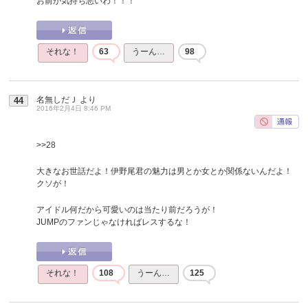
お前が気持ち悪いわ！！！
それな！
63
うーん…
98
名無しだＪ
より
44
2016年2月4日 8:46 PM
>>28
大きなお世話だよ！伊野尾君の魅力は男とか女とか関係ないんだよ！
クソが！
アイドル何だから可愛いのは当たり前だろうが！
JUMPのファンじゃなければレスするな！
それな！
108
うーん…
125