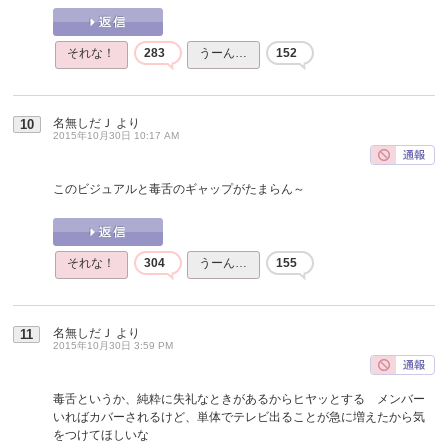
それな！
283
うーん…
152
名無しだＪ
より
10
2015年10月30日 10:17 AM
このビジュアルと毒舌のギャップがたまらん～
それな！
304
うーん…
155
名無しだＪ
より
11
2015年10月30日 3:59 PM
毒舌というか、純粋に失礼なときがあるからヒヤッとする メンバー
いればカバーされるけど、単体でテレビ出ることが急に増えたから気
をつけてほしいな