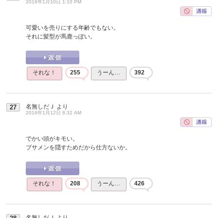
2016年1月10日 1:10 PM
可愛いを売りにする年齢でもない。
それに髪型が馬鹿っぽい。
それな！
255
うーん…
392
名無しだＪ
より
27
2016年1月12日 8:32 AM
でかい頭がキモい。
ブサメンを隠すためだから仕方ないか。
それな！
208
うーん…
426
名無しだＪ
より