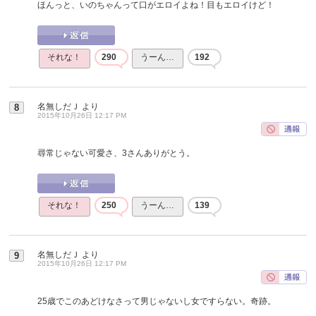
ほんっと、いのちゃんって口がエロイよね！目もエロイけど！
それな！
290
うーん…
192
名無しだＪ
より
8
2015年10月26日 12:17 PM
尋常じゃない可愛さ、3さんありがとう。
それな！
250
うーん…
139
名無しだＪ
より
9
2015年10月26日 12:17 PM
25歳でこのあどけなさって男じゃないし女ですらない。奇跡。