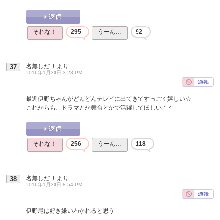
それな！
295
うーん…
92
名無しだＪ
より
37
2016年1月30日 3:28 PM
最近伊野ちゃんがどんどんテレビに出てきてすっごく嬉しい☆
これからも、ドラマとか舞台とかで活躍してほしい＾＾
それな！
256
うーん…
118
名無しだＪ
より
38
2016年1月30日 8:54 PM
伊野尾は好き嫌いわかれると思う