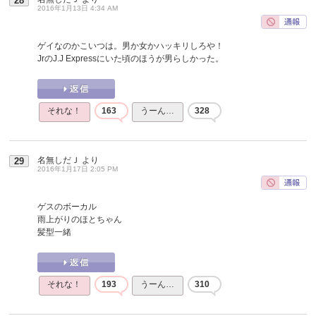
28
2016年1月13日 4:34 AM
ゲイなのかこいつは。男か女かハッキリしろや！
JrのJ.J Expressにいた頃のほうが男らしかった。
それな！
163
うーん…
328
名無しだＪ
より
29
2016年1月17日 2:05 PM
ゲスのボーカル
雨上がりのほとちゃん
髪型一緒
それな！
193
うーん…
310