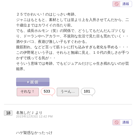
２５でかわいい！のはじっさい奇跡。
ジャニはもともと、素材としては並より上を入所させてんだから、二
十歳位まではカワイイの当たり前。
でも、成長ホルモン（笑）の関係で、どうしてもだんだんゴツくな
り、ドーランやヘアカラー、不規則な生活で見た目も荒れていく・・
酒やタバコ、夜遊び激しい子もすぐわかる。
腹筋割れ、などど言って筋トレに打ち込みすぎも老化を早める・・・
この伊野尾という子は、それらと無縁に見え、１０代の美しさが手つ
かずで残ってる気が・・
そういう意味では奇跡。でもビジュアルだけじゃ生き残れないのが芸
能界。
それな！
533
うーん…
101
名無しだＪ
より
18
2015年12月3日 12:42 PM
ハゲ疑惑なかったっけ