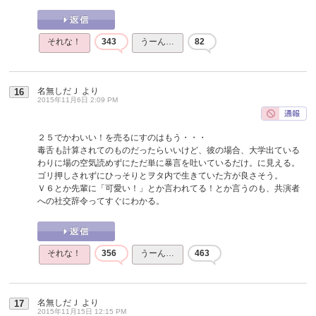
それな！
343
うーん…
82
名無しだＪ
より
16
2015年11月6日 2:09 PM
２５でかわいい！を売るにすのはもう・・・
毒舌も計算されてのものだったらいいけど、彼の場合、大学出ている
わりに場の空気読めずにただ単に暴言を吐いているだけ。に見える。
ゴリ押しされずにひっそりとヲタ内で生きていた方が良さそう。
Ｖ６とか先輩に「可愛い！」とか言われてる！とか言うのも、共演者
への社交辞令ってすぐにわかる。
それな！
356
うーん…
463
名無しだＪ
より
17
2015年11月15日 12:15 PM