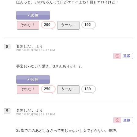
ほんっと、いのちゃんって口がエロイよね！目もエロイけど！
それな！
290
うーん…
192
名無しだＪ
より
8
2015年10月26日 12:17 PM
尋常じゃない可愛さ、3さんありがとう。
それな！
250
うーん…
139
名無しだＪ
より
9
2015年10月26日 12:17 PM
25歳でこのあどけなさって男じゃないし女ですらない。奇跡。