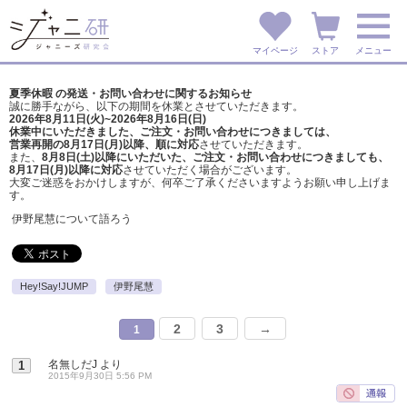
マイページ
ストア
メニュー
夏季休暇 の発送・お問い合わせに関するお知らせ
誠に勝手ながら、以下の期間を休業とさせていただきます。
2026年8月11日(火)~2026年8月16日(日)
休業中にいただきました、ご注文・お問い合わせにつきましては、
営業再開の8月17日(月)以降、順に対応
させていただきます。
また、
8月8日(土)以降にいただいた、ご注文・
お問い合わせにつきましても、
8月17日(月)以降に対応
させていただく場合がございます。
大変ご迷惑をおかけしますが、
何卒ご了承くださいますようお願い申し上げま
す。
伊野尾慧について語ろう
Hey!Say!JUMP
伊野尾慧
2
3
→
1
名無しだJ
より
1
2015年9月30日 5:56 PM