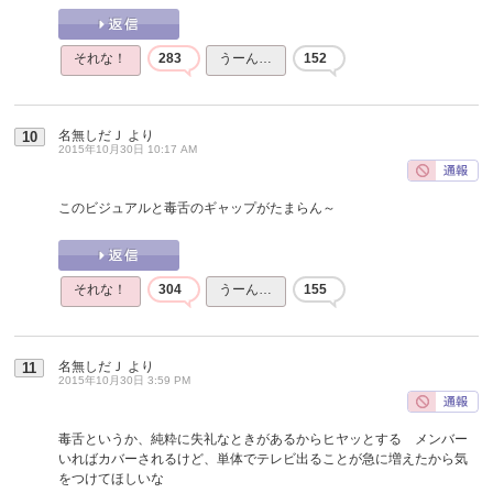
それな！
283
うーん…
152
名無しだＪ
より
10
2015年10月30日 10:17 AM
このビジュアルと毒舌のギャップがたまらん～
それな！
304
うーん…
155
名無しだＪ
より
11
2015年10月30日 3:59 PM
毒舌というか、純粋に失礼なときがあるからヒヤッとする メンバー
いればカバーされるけど、単体でテレビ出ることが急に増えたから気
をつけてほしいな