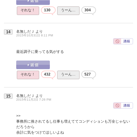
それな！
130
うーん…
304
名無しだＪ
より
14
2015年10月31日 8:11 PM
最近調子に乗ってる気がする
それな！
432
うーん…
527
名無しだＪ
より
15
2015年11月2日 7:26 PM
>>
事務所に推されてるし仕事も増えててコンディションも万全じゃない
だろうから
余計に気をつけてほしいよね