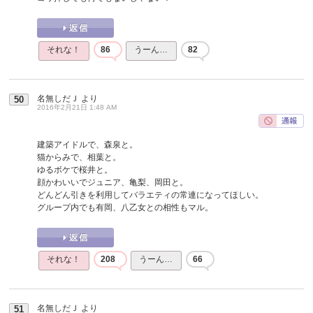
それな！
86
うーん…
82
名無しだＪ
より
50
2016年2月21日 1:48 AM
建築アイドルで、森泉と。
猫からみで、相葉と。
ゆるボケで桜井と。
顔かわいいでジュニア、亀梨、岡田と。
どんどん引きを利用してバラエティの常連になってほしい。
グループ内でも有岡、八乙女との相性もマル。
それな！
208
うーん…
66
名無しだＪ
より
51