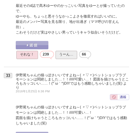
最近そのd誌で髙木ゆーやのかっこいい写真をゆーとが撮っていたの
で、
ゆーやも、ちょっと悪そうなかっこよさを徹底すればいいのに。
最近のメンバー写真を見る限り、地が出過ぎ（ママ呼びの甘えん
坊）。
こわそうだけど実はやさしい男っていうキャラ似合いそうだけど。
それな！
239
うーん…
66
伊野尾ちゃんの猫っぽさいいですよね～( 〃▽〃)ペットショップラブ
33
モーションは悶絶しました…！！//////可愛い…！ 図面を描けちゃうとこ
ろもカッコいい……！(*´ω｀*)DIYではもう感動しちゃいました(笑)
よ
り
2016年1月25日 6:36 PM
伊野尾ちゃんの猫っぽさいいですよね～( 〃▽〃)ペットショップラブ
モーションは悶絶しました…！！//////可愛い…！
図面を描けちゃうところもカッコいい……！(*´ω｀*)DIYではもう感動
しちゃいました(笑)