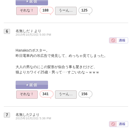
それな！
188
うーん…
125
名無しだＪ
より
6
2015年10月23日 5:00 PM
Hanakoのポスター。
昨日電車内の吊広告で発見して、めっちゃ見てしまった。
大人の男なのにこの髪形が似合う事も驚きだけど、
猫よりカワイイ25歳・男って･･･すごいわな～ｗｗｗ
それな！
341
うーん…
156
名無しだJ
より
7
2015年10月23日 5:36 PM