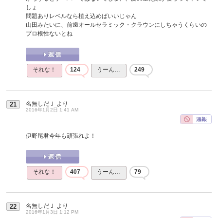
しょ
問題ありレベルなら植え込めばいいじゃん
山田みたいに、前歯オールセラミック・クラウンにしちゃうくらいの
プロ根性ないとね
それな！
124
うーん…
249
名無しだＪ
より
21
2016年1月2日 1:41 AM
伊野尾君今年も頑張れよ！
それな！
407
うーん…
79
名無しだＪ
より
22
2016年1月3日 1:12 PM