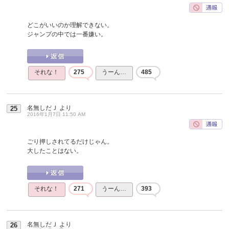
どこがいいのか理解できない。
ジャンプの中では一番嫌い。
それな！
275
うーん…
485
名無しだＪ
より
25
2016年1月7日 11:50 AM
ごり押しされてるだけじゃん。
大したことはない。
それな！
271
うーん…
393
名無しだＪ
より
26