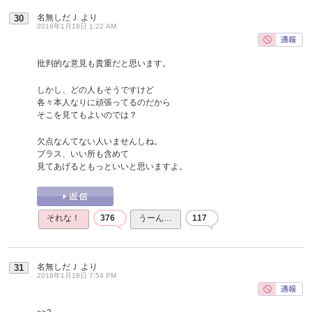
名無しだＪ
より
30
2016年1月18日 1:22 AM
批判的な意見も貴重だと思います。
しかし、どの人もそうですけど
各々本人なりに頑張ってるのだから
そこを見てもよいのでは？
欠点なんてない人いませんしね。
プラス、いい所も含めて
見てあげるともっといいと思いますよ。
それな！
376
うーん…
117
名無しだＪ
より
31
2016年1月18日 7:54 PM