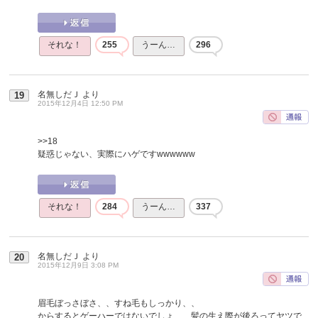
それな！
255
うーん…
296
名無しだＪ
より
19
2015年12月4日 12:50 PM
>>18
疑惑じゃない、実際にハゲですwwwwww
それな！
284
うーん…
337
名無しだＪ
より
20
2015年12月9日 3:08 PM
眉毛ぼっさぼさ、、すね毛もしっかり、、
からするとゲーハーではないでしょ、、髪の生え際が後ろってヤツで