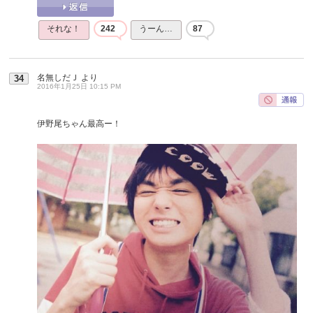
それな！
242
うーん…
87
名無しだＪ
より
34
2016年1月25日 10:15 PM
伊野尾ちゃん最高ー！