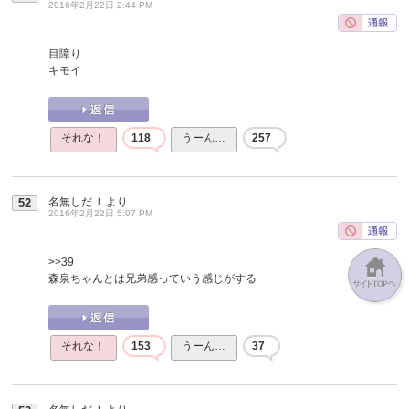
2016年2月22日 2:44 PM
目障り
キモイ
それな！
118
うーん…
257
名無しだＪ
より
52
2016年2月22日 5:07 PM
>>39
森泉ちゃんとは兄弟感っていう感じがする
それな！
153
うーん…
37