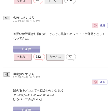
それな！
48
うーん…
274
名無しだＪ
より
40
2016年2月4日 4:47 PM
可愛い伊野尾は好物だが、そろそろ黒髪のカッコイイ伊野尾が恋しく
なってきた。
それな！
232
うーん…
77
風磨担です
より
41
2016年2月4日 6:24 PM
髪の毛キノコとても似合わないと思う
ゲスのなんたらさんとかぶるよ
ゆるパーマのがいいよ