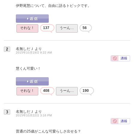
伊野尾慧について、自由に語るトピックです。
それな！
137
うーん…
56
名無しだＪ
より
2
2015年10月19日 9:22 AM
慧くん可愛い！
それな！
408
うーん…
190
名無しだＪ
より
3
2015年10月22日 3:16 PM
普通の25歳がこんな可愛らしさ出せる？