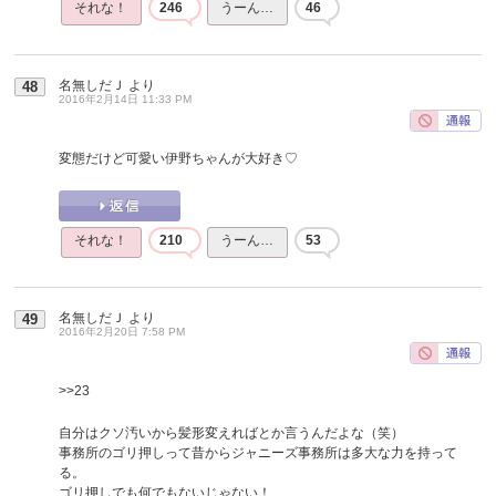
それな！
246
うーん…
46
名無しだＪ
より
48
2016年2月14日 11:33 PM
変態だけど可愛い伊野ちゃんが大好き♡
それな！
210
うーん…
53
名無しだＪ
より
49
2016年2月20日 7:58 PM
>>23
自分はクソ汚いから髪形変えればとか言うんだよな（笑）
事務所のゴリ押しって昔からジャニーズ事務所は多大な力を持って
る。
ゴリ押しでも何でもないじゃない！