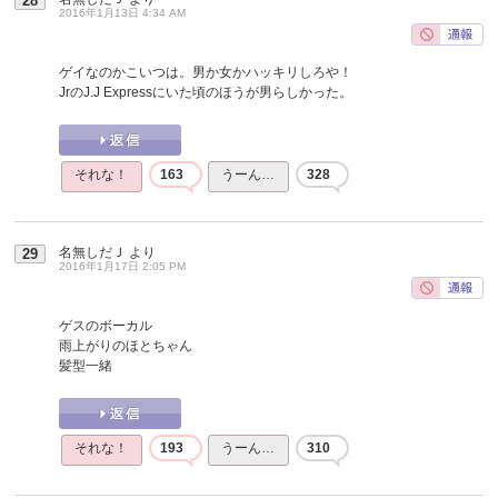
28
2016年1月13日 4:34 AM
ゲイなのかこいつは。男か女かハッキリしろや！
JrのJ.J Expressにいた頃のほうが男らしかった。
それな！
163
うーん…
328
名無しだＪ
より
29
2016年1月17日 2:05 PM
ゲスのボーカル
雨上がりのほとちゃん
髪型一緒
それな！
193
うーん…
310