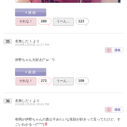
それな！
280
うーん…
123
名無しだＪ
より
35
2016年1月25日 11:27 PM
伊野ちゃん大好き(*´ω｀*)
それな！
272
うーん…
109
名無しだＪ
より
36
2016年1月26日 10:41 PM
有岡が伊野ちゃんの貴公子みたいな笑顔が好きって言ってたけど、す
ごいわかる～(*^^*)