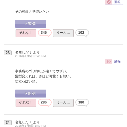
その可愛さ見習いたい
それな！
345
うーん…
102
名無しだＪ
より
23
2016年1月5日 8:45 PM
事務所のゴリ押しが凄くてウザい。
髪型変えれば、さほど可愛くも無い。
幼稚っぽい頭。
それな！
286
うーん…
380
名無しだＪ
より
24
2016年1月6日 1:49 PM