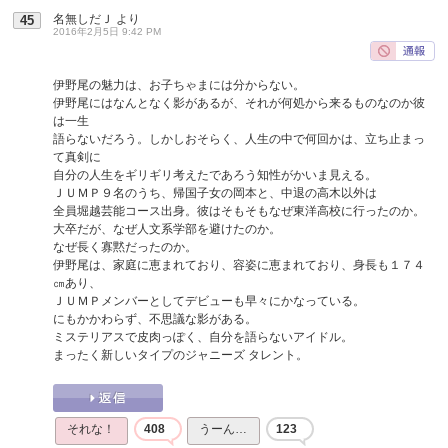
名無しだＪ
より
45
2016年2月5日 9:42 PM
伊野尾の魅力は、お子ちゃまには分からない。
伊野尾にはなんとなく影があるが、それが何処から来るものなのか彼
は一生
語らないだろう。しかしおそらく、人生の中で何回かは、立ち止まっ
て真剣に
自分の人生をギリギリ考えたであろう知性がかいま見える。
ＪＵＭＰ９名のうち、帰国子女の岡本と、中退の高木以外は
全員堀越芸能コース出身。彼はそもそもなぜ東洋高校に行ったのか。
大卒だが、なぜ人文系学部を避けたのか。
なぜ長く寡黙だったのか。
伊野尾は、家庭に恵まれており、容姿に恵まれており、身長も１７４
㎝あり、
ＪＵＭＰメンバーとしてデビューも早々にかなっている。
にもかかわらず、不思議な影がある。
ミステリアスで皮肉っぽく、自分を語らないアイドル。
まったく新しいタイプのジャニーズ タレント。
それな！
408
うーん…
123