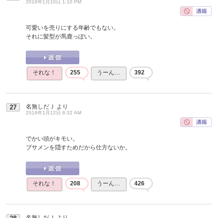
2016年1月10日 1:10 PM
可愛いを売りにする年齢でもない。
それに髪型が馬鹿っぽい。
それな！
255
うーん…
392
名無しだＪ
より
27
2016年1月12日 8:32 AM
でかい頭がキモい。
ブサメンを隠すためだから仕方ないか。
それな！
208
うーん…
426
名無しだＪ
より