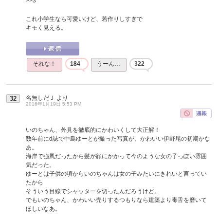
>>3
これ小学生なら可愛いけど、若作りしすぎで
キモく見える。
それな！
184
うーん…
322
名無しだＪ
より
32
2016年1月19日 5:53 PM
いのちゃん、外見を徹底的にかわいくして大正解！
数年前にd誌で中島ゆーとが撮った写真が、かわいい伊野尾の初期かな
あ。
海岸で強風だったから髪が顔にかかって今のような女の子っぽい雰囲
気だった。
ゆーとは子供の頃からいのちゃんは女の子みたいにきれいと言ってい
たから
そういう目線でシャッターを切ったんだろうけど。
でもいのちゃん、かわいい売りするつもりなら建築より毒舌を磨いて
ほしいなあ。