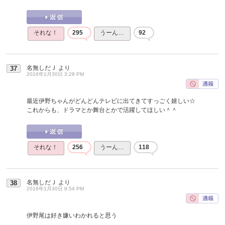
それな！
295
うーん…
92
名無しだＪ
より
37
2016年1月30日 3:28 PM
最近伊野ちゃんがどんどんテレビに出てきてすっごく嬉しい☆
これからも、ドラマとか舞台とかで活躍してほしい＾＾
それな！
256
うーん…
118
名無しだＪ
より
38
2016年1月30日 8:54 PM
伊野尾は好き嫌いわかれると思う