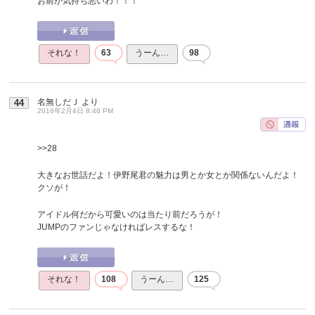
お前が気持ち悪いわ！！！
それな！
63
うーん…
98
名無しだＪ
より
44
2016年2月4日 8:46 PM
>>28
大きなお世話だよ！伊野尾君の魅力は男とか女とか関係ないんだよ！
クソが！
アイドル何だから可愛いのは当たり前だろうが！
JUMPのファンじゃなければレスするな！
それな！
108
うーん…
125