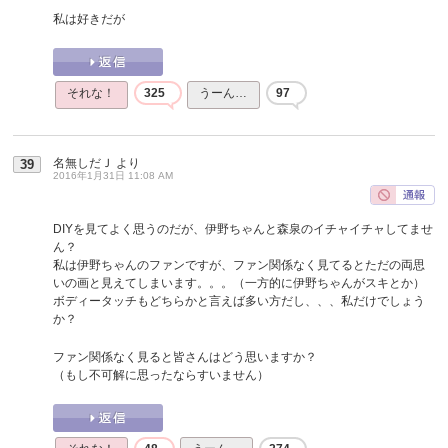
私は好きだが
それな！
325
うーん…
97
名無しだＪ
より
39
2016年1月31日 11:08 AM
DIYを見てよく思うのだが、伊野ちゃんと森泉のイチャイチャしてませ
ん？
私は伊野ちゃんのファンですが、ファン関係なく見てるとただの両思
いの画と見えてしまいます。。。（一方的に伊野ちゃんがスキとか）
ボディータッチもどちらかと言えば多い方だし、、、私だけでしょう
か？
ファン関係なく見ると皆さんはどう思いますか？
（もし不可解に思ったならすいません）