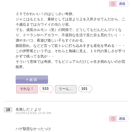
２５でかわいい！のはじっさい奇跡。
ジャニはもともと、素材としては並より上を入所させてんだから、二
十歳位まではカワイイの当たり前。
でも、成長ホルモン（笑）の関係で、どうしてもだんだんゴツくな
り、ドーランやヘアカラー、不規則な生活で見た目も荒れていく・・
酒やタバコ、夜遊び激しい子もすぐわかる。
腹筋割れ、などど言って筋トレに打ち込みすぎも老化を早める・・・
この伊野尾という子は、それらと無縁に見え、１０代の美しさが手つ
かずで残ってる気が・・
そういう意味では奇跡。でもビジュアルだけじゃ生き残れないのが芸
能界。
それな！
533
うーん…
101
名無しだＪ
より
18
2015年12月3日 12:42 PM
ハゲ疑惑なかったっけ