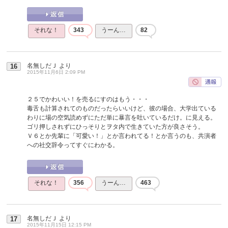
それな！
343
うーん…
82
名無しだＪ
より
16
2015年11月6日 2:09 PM
２５でかわいい！を売るにすのはもう・・・
毒舌も計算されてのものだったらいいけど、彼の場合、大学出ている
わりに場の空気読めずにただ単に暴言を吐いているだけ。に見える。
ゴリ押しされずにひっそりとヲタ内で生きていた方が良さそう。
Ｖ６とか先輩に「可愛い！」とか言われてる！とか言うのも、共演者
への社交辞令ってすぐにわかる。
それな！
356
うーん…
463
名無しだＪ
より
17
2015年11月15日 12:15 PM