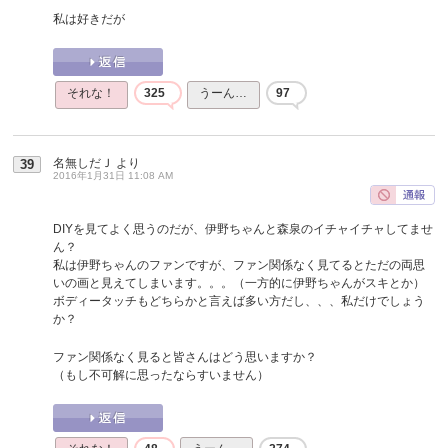
私は好きだが
それな！
325
うーん…
97
名無しだＪ
より
39
2016年1月31日 11:08 AM
DIYを見てよく思うのだが、伊野ちゃんと森泉のイチャイチャしてませ
ん？
私は伊野ちゃんのファンですが、ファン関係なく見てるとただの両思
いの画と見えてしまいます。。。（一方的に伊野ちゃんがスキとか）
ボディータッチもどちらかと言えば多い方だし、、、私だけでしょう
か？
ファン関係なく見ると皆さんはどう思いますか？
（もし不可解に思ったならすいません）