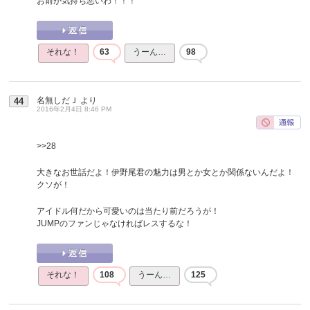
お前が気持ち悪いわ！！！
それな！
63
うーん…
98
名無しだＪ
より
44
2016年2月4日 8:46 PM
>>28
大きなお世話だよ！伊野尾君の魅力は男とか女とか関係ないんだよ！
クソが！
アイドル何だから可愛いのは当たり前だろうが！
JUMPのファンじゃなければレスするな！
それな！
108
うーん…
125