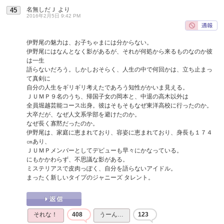
名無しだＪ
より
45
2016年2月5日 9:42 PM
伊野尾の魅力は、お子ちゃまには分からない。
伊野尾にはなんとなく影があるが、それが何処から来るものなのか彼
は一生
語らないだろう。しかしおそらく、人生の中で何回かは、立ち止まっ
て真剣に
自分の人生をギリギリ考えたであろう知性がかいま見える。
ＪＵＭＰ９名のうち、帰国子女の岡本と、中退の高木以外は
全員堀越芸能コース出身。彼はそもそもなぜ東洋高校に行ったのか。
大卒だが、なぜ人文系学部を避けたのか。
なぜ長く寡黙だったのか。
伊野尾は、家庭に恵まれており、容姿に恵まれており、身長も１７４
㎝あり、
ＪＵＭＰメンバーとしてデビューも早々にかなっている。
にもかかわらず、不思議な影がある。
ミステリアスで皮肉っぽく、自分を語らないアイドル。
まったく新しいタイプのジャニーズ タレント。
それな！
408
うーん…
123