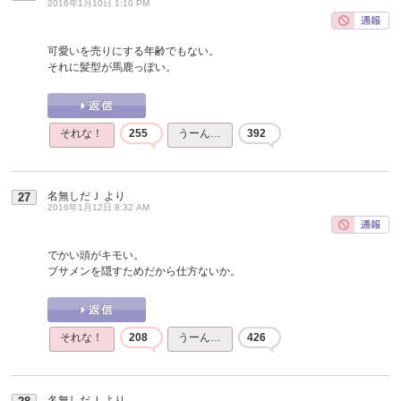
2016年1月10日 1:10 PM
可愛いを売りにする年齢でもない。
それに髪型が馬鹿っぽい。
それな！
255
うーん…
392
名無しだＪ
より
27
2016年1月12日 8:32 AM
でかい頭がキモい。
ブサメンを隠すためだから仕方ないか。
それな！
208
うーん…
426
名無しだＪ
より