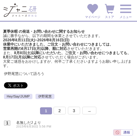
マイページ
ストア
メニュー
夏季休暇 の発送・お問い合わせに関するお知らせ
誠に勝手ながら、以下の期間を休業とさせていただきます。
2026年8月11日(火)~2026年8月16日(日)
休業中にいただきました、ご注文・お問い合わせにつきましては、
営業再開の8月17日(月)以降、順に対応
させていただきます。
また、
8月8日(土)以降にいただいた、ご注文・
お問い合わせにつきましても、
8月17日(月)以降に対応
させていただく場合がございます。
大変ご迷惑をおかけしますが、
何卒ご了承くださいますようお願い申し上げま
す。
伊野尾慧について語ろう
Hey!Say!JUMP
伊野尾慧
2
3
→
1
名無しだJ
より
1
2015年9月30日 5:56 PM