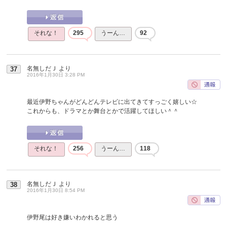
それな！
295
うーん…
92
名無しだＪ
より
37
2016年1月30日 3:28 PM
最近伊野ちゃんがどんどんテレビに出てきてすっごく嬉しい☆
これからも、ドラマとか舞台とかで活躍してほしい＾＾
それな！
256
うーん…
118
名無しだＪ
より
38
2016年1月30日 8:54 PM
伊野尾は好き嫌いわかれると思う