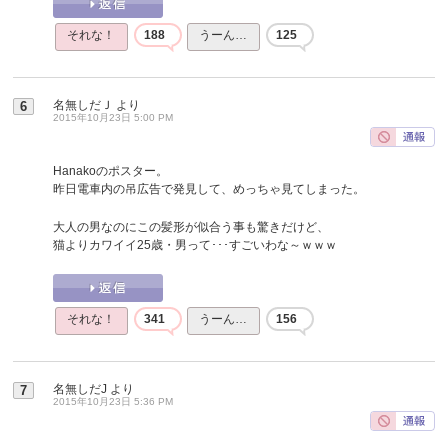
それな！
188
うーん…
125
名無しだＪ
より
6
2015年10月23日 5:00 PM
Hanakoのポスター。
昨日電車内の吊広告で発見して、めっちゃ見てしまった。
大人の男なのにこの髪形が似合う事も驚きだけど、
猫よりカワイイ25歳・男って･･･すごいわな～ｗｗｗ
それな！
341
うーん…
156
名無しだJ
より
7
2015年10月23日 5:36 PM