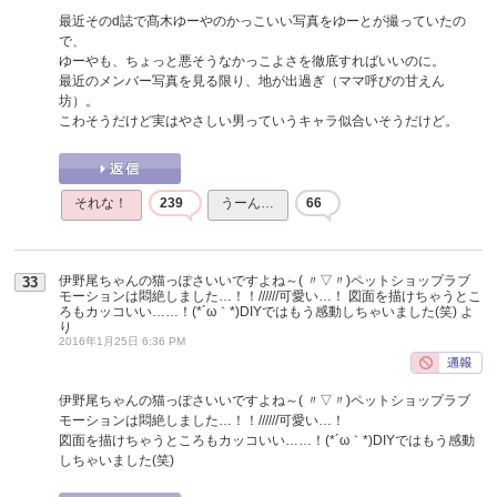
最近そのd誌で髙木ゆーやのかっこいい写真をゆーとが撮っていたの
で、
ゆーやも、ちょっと悪そうなかっこよさを徹底すればいいのに。
最近のメンバー写真を見る限り、地が出過ぎ（ママ呼びの甘えん
坊）。
こわそうだけど実はやさしい男っていうキャラ似合いそうだけど。
それな！
239
うーん…
66
伊野尾ちゃんの猫っぽさいいですよね～( 〃▽〃)ペットショップラブ
33
モーションは悶絶しました…！！//////可愛い…！ 図面を描けちゃうとこ
ろもカッコいい……！(*´ω｀*)DIYではもう感動しちゃいました(笑)
よ
り
2016年1月25日 6:36 PM
伊野尾ちゃんの猫っぽさいいですよね～( 〃▽〃)ペットショップラブ
モーションは悶絶しました…！！//////可愛い…！
図面を描けちゃうところもカッコいい……！(*´ω｀*)DIYではもう感動
しちゃいました(笑)