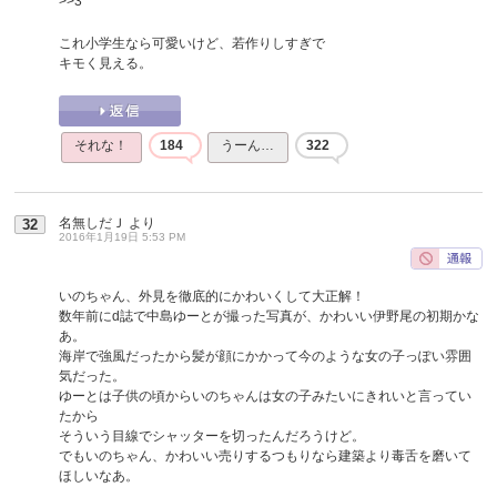
>>3
これ小学生なら可愛いけど、若作りしすぎで
キモく見える。
それな！
184
うーん…
322
名無しだＪ
より
32
2016年1月19日 5:53 PM
いのちゃん、外見を徹底的にかわいくして大正解！
数年前にd誌で中島ゆーとが撮った写真が、かわいい伊野尾の初期かな
あ。
海岸で強風だったから髪が顔にかかって今のような女の子っぽい雰囲
気だった。
ゆーとは子供の頃からいのちゃんは女の子みたいにきれいと言ってい
たから
そういう目線でシャッターを切ったんだろうけど。
でもいのちゃん、かわいい売りするつもりなら建築より毒舌を磨いて
ほしいなあ。