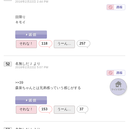
2016年2月22日 2:44 PM
目障り
キモイ
それな！
118
うーん…
257
名無しだＪ
より
52
2016年2月22日 5:07 PM
>>39
森泉ちゃんとは兄弟感っていう感じがする
それな！
153
うーん…
37