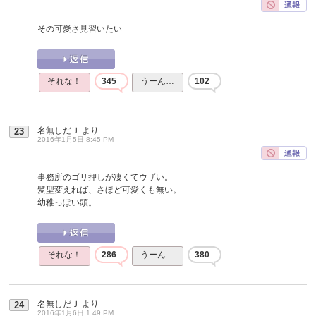
その可愛さ見習いたい
それな！
345
うーん…
102
名無しだＪ
より
23
2016年1月5日 8:45 PM
事務所のゴリ押しが凄くてウザい。
髪型変えれば、さほど可愛くも無い。
幼稚っぽい頭。
それな！
286
うーん…
380
名無しだＪ
より
24
2016年1月6日 1:49 PM