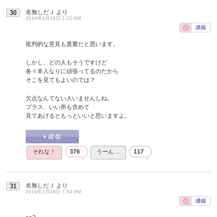
名無しだＪ
より
30
2016年1月18日 1:22 AM
批判的な意見も貴重だと思います。
しかし、どの人もそうですけど
各々本人なりに頑張ってるのだから
そこを見てもよいのでは？
欠点なんてない人いませんしね。
プラス、いい所も含めて
見てあげるともっといいと思いますよ。
それな！
376
うーん…
117
名無しだＪ
より
31
2016年1月18日 7:54 PM