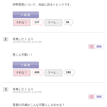
伊野尾慧について、自由に語るトピックです。
それな！
137
うーん…
56
名無しだＪ
より
2
2015年10月19日 9:22 AM
慧くん可愛い！
それな！
408
うーん…
190
名無しだＪ
より
3
2015年10月22日 3:16 PM
普通の25歳がこんな可愛らしさ出せる？