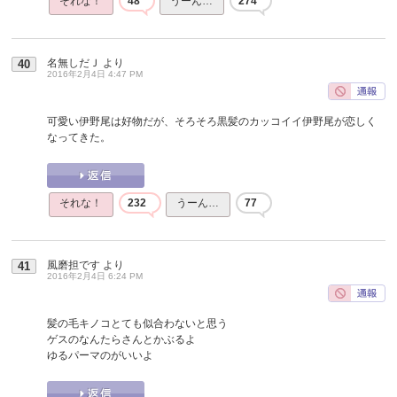
それな！
48
うーん…
274
名無しだＪ
より
40
2016年2月4日 4:47 PM
可愛い伊野尾は好物だが、そろそろ黒髪のカッコイイ伊野尾が恋しく
なってきた。
それな！
232
うーん…
77
風磨担です
より
41
2016年2月4日 6:24 PM
髪の毛キノコとても似合わないと思う
ゲスのなんたらさんとかぶるよ
ゆるパーマのがいいよ