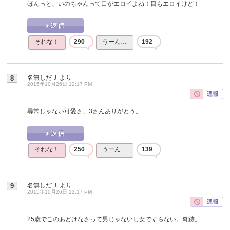
ほんっと、いのちゃんって口がエロイよね！目もエロイけど！
それな！
290
うーん…
192
名無しだＪ
より
8
2015年10月26日 12:17 PM
尋常じゃない可愛さ、3さんありがとう。
それな！
250
うーん…
139
名無しだＪ
より
9
2015年10月26日 12:17 PM
25歳でこのあどけなさって男じゃないし女ですらない。奇跡。