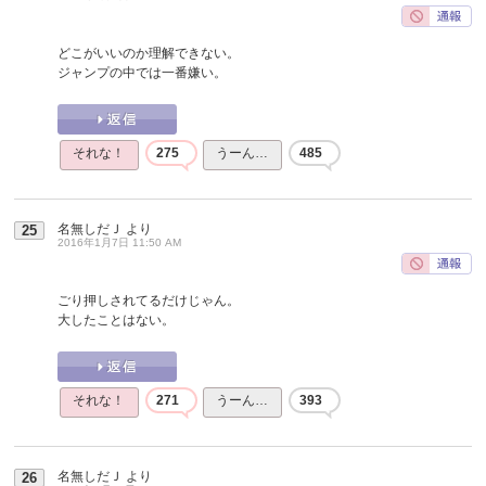
どこがいいのか理解できない。
ジャンプの中では一番嫌い。
それな！
275
うーん…
485
名無しだＪ
より
25
2016年1月7日 11:50 AM
ごり押しされてるだけじゃん。
大したことはない。
それな！
271
うーん…
393
名無しだＪ
より
26