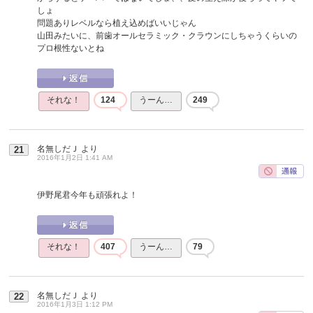
しょ
問題ありレベルなら植え込めばいいじゃん
山田みたいに、前歯オールセラミック・クラウンにしちゃうくらいの
プロ根性ないとね
それな！
124
うーん…
249
名無しだＪ
より
21
2016年1月2日 1:41 AM
伊野尾君今年も頑張れよ！
それな！
407
うーん…
79
名無しだＪ
より
22
2016年1月3日 1:12 PM