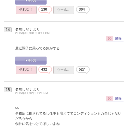
それな！
130
うーん…
304
名無しだＪ
より
14
2015年10月31日 8:11 PM
最近調子に乗ってる気がする
それな！
432
うーん…
527
名無しだＪ
より
15
2015年11月2日 7:26 PM
>>
事務所に推されてるし仕事も増えててコンディションも万全じゃない
だろうから
余計に気をつけてほしいよね