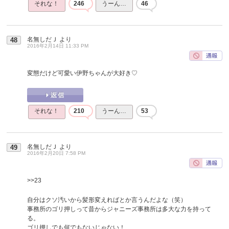
それな！
246
うーん…
46
名無しだＪ
より
48
2016年2月14日 11:33 PM
変態だけど可愛い伊野ちゃんが大好き♡
それな！
210
うーん…
53
名無しだＪ
より
49
2016年2月20日 7:58 PM
>>23
自分はクソ汚いから髪形変えればとか言うんだよな（笑）
事務所のゴリ押しって昔からジャニーズ事務所は多大な力を持って
る。
ゴリ押しでも何でもないじゃない！