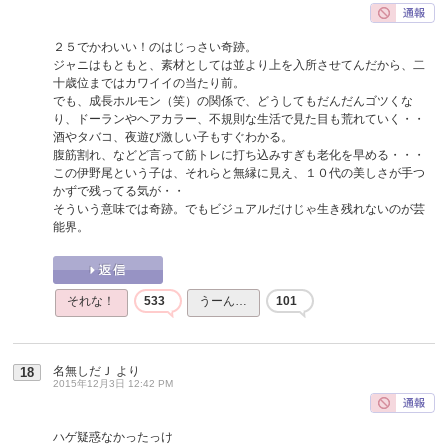
２５でかわいい！のはじっさい奇跡。
ジャニはもともと、素材としては並より上を入所させてんだから、二
十歳位まではカワイイの当たり前。
でも、成長ホルモン（笑）の関係で、どうしてもだんだんゴツくな
り、ドーランやヘアカラー、不規則な生活で見た目も荒れていく・・
酒やタバコ、夜遊び激しい子もすぐわかる。
腹筋割れ、などど言って筋トレに打ち込みすぎも老化を早める・・・
この伊野尾という子は、それらと無縁に見え、１０代の美しさが手つ
かずで残ってる気が・・
そういう意味では奇跡。でもビジュアルだけじゃ生き残れないのが芸
能界。
それな！
533
うーん…
101
名無しだＪ
より
18
2015年12月3日 12:42 PM
ハゲ疑惑なかったっけ