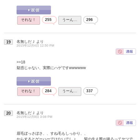
それな！
255
うーん…
296
名無しだＪ
より
19
2015年12月4日 12:50 PM
>>18
疑惑じゃない、実際にハゲですwwwwww
それな！
284
うーん…
337
名無しだＪ
より
20
2015年12月9日 3:08 PM
眉毛ぼっさぼさ、、すね毛もしっかり、、
からするとゲーハーではないでしょ、、髪の生え際が後ろってヤツで