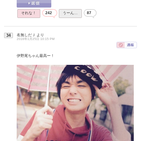
それな！
242
うーん…
87
名無しだＪ
より
34
2016年1月25日 10:15 PM
伊野尾ちゃん最高ー！