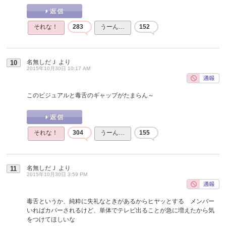
それな！
283
うーん…
152
名無しだＪ
より
10
2015年10月30日 10:17 AM
このビジュアルと毒舌のギャップがたまらん～
それな！
304
うーん…
155
名無しだＪ
より
11
2015年10月30日 3:59 PM
毒舌というか、純粋に失礼なときがあるからヒヤッとする メンバー
いればカバーされるけど、単体でテレビ出ることが急に増えたから気
をつけてほしいな