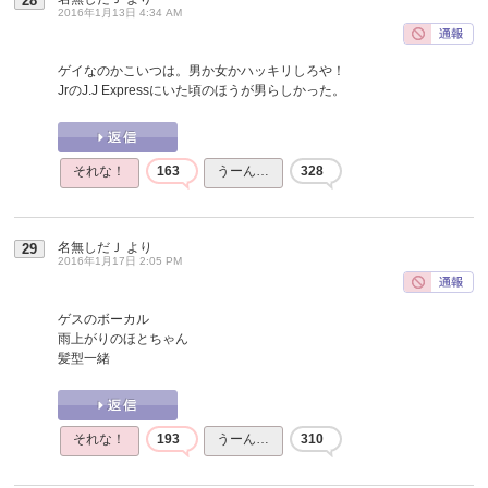
28
2016年1月13日 4:34 AM
ゲイなのかこいつは。男か女かハッキリしろや！
JrのJ.J Expressにいた頃のほうが男らしかった。
それな！
163
うーん…
328
名無しだＪ
より
29
2016年1月17日 2:05 PM
ゲスのボーカル
雨上がりのほとちゃん
髪型一緒
それな！
193
うーん…
310