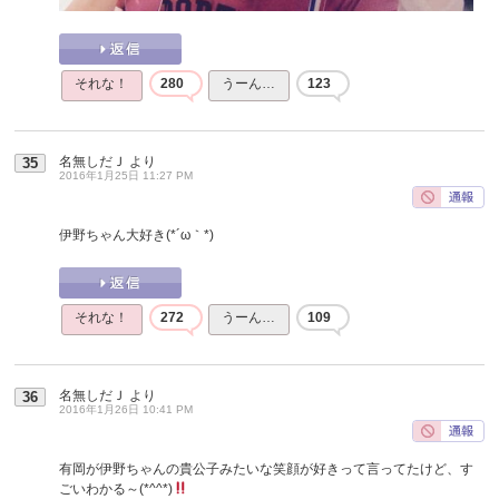
それな！
280
うーん…
123
名無しだＪ
より
35
2016年1月25日 11:27 PM
伊野ちゃん大好き(*´ω｀*)
それな！
272
うーん…
109
名無しだＪ
より
36
2016年1月26日 10:41 PM
有岡が伊野ちゃんの貴公子みたいな笑顔が好きって言ってたけど、す
ごいわかる～(*^^*)