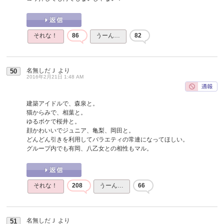
それな！
86
うーん…
82
名無しだＪ
より
50
2016年2月21日 1:48 AM
建築アイドルで、森泉と。
猫からみで、相葉と。
ゆるボケで桜井と。
顔かわいいでジュニア、亀梨、岡田と。
どんどん引きを利用してバラエティの常連になってほしい。
グループ内でも有岡、八乙女との相性もマル。
それな！
208
うーん…
66
名無しだＪ
より
51