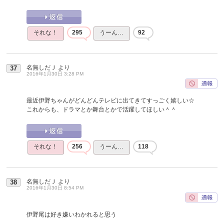
それな！
295
うーん…
92
名無しだＪ
より
37
2016年1月30日 3:28 PM
最近伊野ちゃんがどんどんテレビに出てきてすっごく嬉しい☆
これからも、ドラマとか舞台とかで活躍してほしい＾＾
それな！
256
うーん…
118
名無しだＪ
より
38
2016年1月30日 8:54 PM
伊野尾は好き嫌いわかれると思う