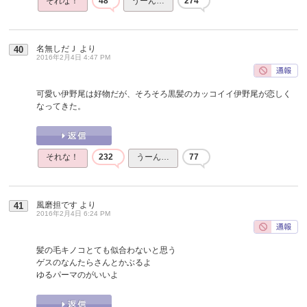
それな！
48
うーん…
274
名無しだＪ
より
40
2016年2月4日 4:47 PM
可愛い伊野尾は好物だが、そろそろ黒髪のカッコイイ伊野尾が恋しく
なってきた。
それな！
232
うーん…
77
風磨担です
より
41
2016年2月4日 6:24 PM
髪の毛キノコとても似合わないと思う
ゲスのなんたらさんとかぶるよ
ゆるパーマのがいいよ