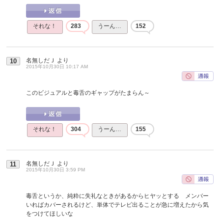
それな！
283
うーん…
152
名無しだＪ
より
10
2015年10月30日 10:17 AM
このビジュアルと毒舌のギャップがたまらん～
それな！
304
うーん…
155
名無しだＪ
より
11
2015年10月30日 3:59 PM
毒舌というか、純粋に失礼なときがあるからヒヤッとする メンバー
いればカバーされるけど、単体でテレビ出ることが急に増えたから気
をつけてほしいな