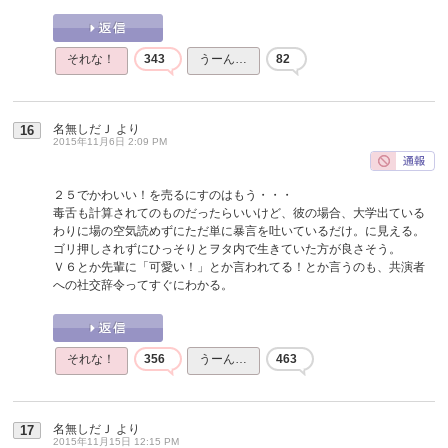
それな！
343
うーん…
82
名無しだＪ
より
16
2015年11月6日 2:09 PM
２５でかわいい！を売るにすのはもう・・・
毒舌も計算されてのものだったらいいけど、彼の場合、大学出ている
わりに場の空気読めずにただ単に暴言を吐いているだけ。に見える。
ゴリ押しされずにひっそりとヲタ内で生きていた方が良さそう。
Ｖ６とか先輩に「可愛い！」とか言われてる！とか言うのも、共演者
への社交辞令ってすぐにわかる。
それな！
356
うーん…
463
名無しだＪ
より
17
2015年11月15日 12:15 PM