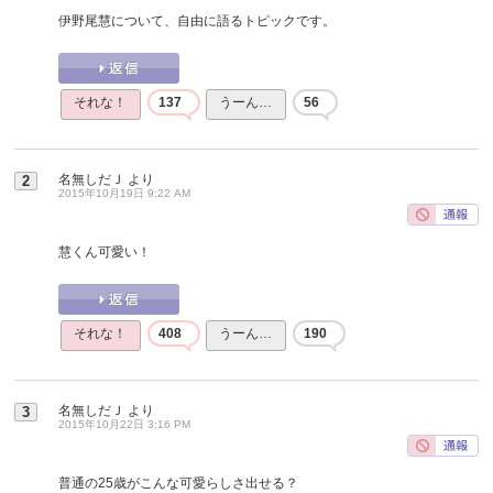
伊野尾慧について、自由に語るトピックです。
それな！
137
うーん…
56
名無しだＪ
より
2
2015年10月19日 9:22 AM
慧くん可愛い！
それな！
408
うーん…
190
名無しだＪ
より
3
2015年10月22日 3:16 PM
普通の25歳がこんな可愛らしさ出せる？