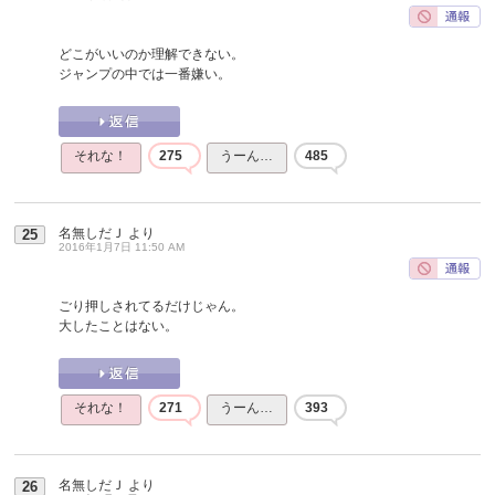
どこがいいのか理解できない。
ジャンプの中では一番嫌い。
それな！
275
うーん…
485
名無しだＪ
より
25
2016年1月7日 11:50 AM
ごり押しされてるだけじゃん。
大したことはない。
それな！
271
うーん…
393
名無しだＪ
より
26