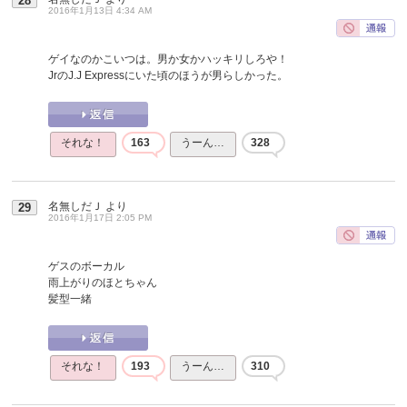
28
2016年1月13日 4:34 AM
ゲイなのかこいつは。男か女かハッキリしろや！
JrのJ.J Expressにいた頃のほうが男らしかった。
それな！
163
うーん…
328
名無しだＪ
より
29
2016年1月17日 2:05 PM
ゲスのボーカル
雨上がりのほとちゃん
髪型一緒
それな！
193
うーん…
310