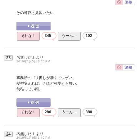
その可愛さ見習いたい
それな！
345
うーん…
102
名無しだＪ
より
23
2016年1月5日 8:45 PM
事務所のゴリ押しが凄くてウザい。
髪型変えれば、さほど可愛くも無い。
幼稚っぽい頭。
それな！
286
うーん…
380
名無しだＪ
より
24
2016年1月6日 1:49 PM