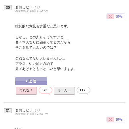
名無しだＪ
より
30
2016年1月18日 1:22 AM
批判的な意見も貴重だと思います。
しかし、どの人もそうですけど
各々本人なりに頑張ってるのだから
そこを見てもよいのでは？
欠点なんてない人いませんしね。
プラス、いい所も含めて
見てあげるともっといいと思いますよ。
それな！
376
うーん…
117
名無しだＪ
より
31
2016年1月18日 7:54 PM