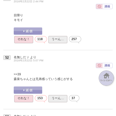
2016年2月22日 2:44 PM
目障り
キモイ
それな！
118
うーん…
257
名無しだＪ
より
52
2016年2月22日 5:07 PM
>>39
森泉ちゃんとは兄弟感っていう感じがする
それな！
153
うーん…
37