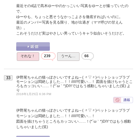
最近そのd誌で髙木ゆーやのかっこいい写真をゆーとが撮っていたの
で、
ゆーやも、ちょっと悪そうなかっこよさを徹底すればいいのに。
最近のメンバー写真を見る限り、地が出過ぎ（ママ呼びの甘えん
坊）。
こわそうだけど実はやさしい男っていうキャラ似合いそうだけど。
それな！
239
うーん…
66
伊野尾ちゃんの猫っぽさいいですよね～( 〃▽〃)ペットショップラブ
33
モーションは悶絶しました…！！//////可愛い…！ 図面を描けちゃうとこ
ろもカッコいい……！(*´ω｀*)DIYではもう感動しちゃいました(笑)
よ
り
2016年1月25日 6:36 PM
伊野尾ちゃんの猫っぽさいいですよね～( 〃▽〃)ペットショップラブ
モーションは悶絶しました…！！//////可愛い…！
図面を描けちゃうところもカッコいい……！(*´ω｀*)DIYではもう感動
しちゃいました(笑)