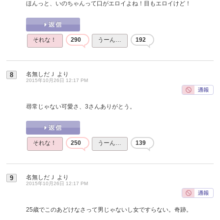
ほんっと、いのちゃんって口がエロイよね！目もエロイけど！
それな！
290
うーん…
192
名無しだＪ
より
8
2015年10月26日 12:17 PM
尋常じゃない可愛さ、3さんありがとう。
それな！
250
うーん…
139
名無しだＪ
より
9
2015年10月26日 12:17 PM
25歳でこのあどけなさって男じゃないし女ですらない。奇跡。