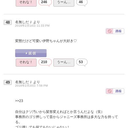
それな！
246
うーん…
46
名無しだＪ
より
48
2016年2月14日 11:33 PM
変態だけど可愛い伊野ちゃんが大好き♡
それな！
210
うーん…
53
名無しだＪ
より
49
2016年2月20日 7:58 PM
>>23
自分はクソ汚いから髪形変えればとか言うんだよな（笑）
事務所のゴリ押しって昔からジャニーズ事務所は多大な力を持って
る。
ゴリ押しでも何でもないじゃない！