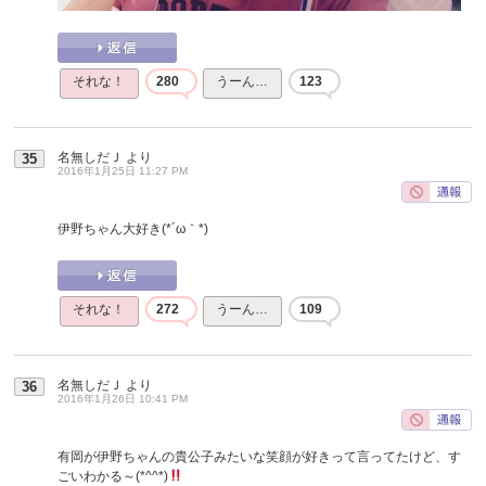
それな！
280
うーん…
123
名無しだＪ
より
35
2016年1月25日 11:27 PM
伊野ちゃん大好き(*´ω｀*)
それな！
272
うーん…
109
名無しだＪ
より
36
2016年1月26日 10:41 PM
有岡が伊野ちゃんの貴公子みたいな笑顔が好きって言ってたけど、す
ごいわかる～(*^^*)