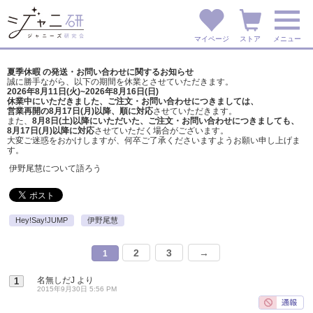
マイページ
ストア
メニュー
夏季休暇 の発送・お問い合わせに関するお知らせ
誠に勝手ながら、以下の期間を休業とさせていただきます。
2026年8月11日(火)~2026年8月16日(日)
休業中にいただきました、ご注文・お問い合わせにつきましては、
営業再開の8月17日(月)以降、順に対応
させていただきます。
また、
8月8日(土)以降にいただいた、ご注文・
お問い合わせにつきましても、
8月17日(月)以降に対応
させていただく場合がございます。
大変ご迷惑をおかけしますが、
何卒ご了承くださいますようお願い申し上げま
す。
伊野尾慧について語ろう
Hey!Say!JUMP
伊野尾慧
2
3
→
1
名無しだJ
より
1
2015年9月30日 5:56 PM