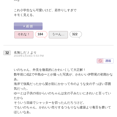
>>3
これ小学生なら可愛いけど、若作りしすぎで
キモく見える。
それな！
184
うーん…
322
名無しだＪ
より
32
2016年1月19日 5:53 PM
いのちゃん、外見を徹底的にかわいくして大正解！
数年前にd誌で中島ゆーとが撮った写真が、かわいい伊野尾の初期かな
あ。
海岸で強風だったから髪が顔にかかって今のような女の子っぽい雰囲
気だった。
ゆーとは子供の頃からいのちゃんは女の子みたいにきれいと言ってい
たから
そういう目線でシャッターを切ったんだろうけど。
でもいのちゃん、かわいい売りするつもりなら建築より毒舌を磨いて
ほしいなあ。