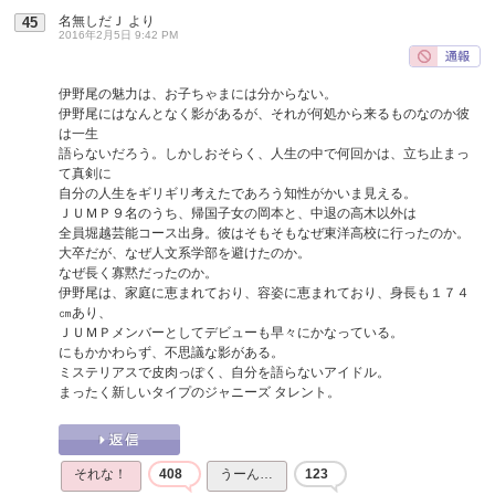
名無しだＪ
より
45
2016年2月5日 9:42 PM
伊野尾の魅力は、お子ちゃまには分からない。
伊野尾にはなんとなく影があるが、それが何処から来るものなのか彼
は一生
語らないだろう。しかしおそらく、人生の中で何回かは、立ち止まっ
て真剣に
自分の人生をギリギリ考えたであろう知性がかいま見える。
ＪＵＭＰ９名のうち、帰国子女の岡本と、中退の高木以外は
全員堀越芸能コース出身。彼はそもそもなぜ東洋高校に行ったのか。
大卒だが、なぜ人文系学部を避けたのか。
なぜ長く寡黙だったのか。
伊野尾は、家庭に恵まれており、容姿に恵まれており、身長も１７４
㎝あり、
ＪＵＭＰメンバーとしてデビューも早々にかなっている。
にもかかわらず、不思議な影がある。
ミステリアスで皮肉っぽく、自分を語らないアイドル。
まったく新しいタイプのジャニーズ タレント。
それな！
408
うーん…
123