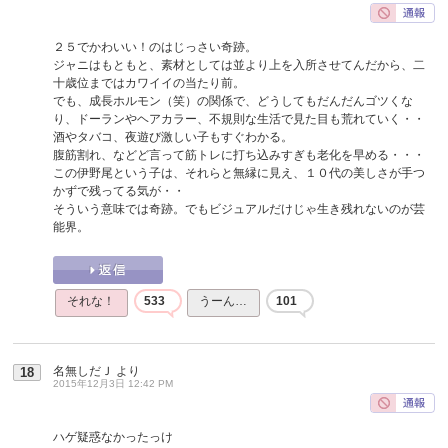
２５でかわいい！のはじっさい奇跡。
ジャニはもともと、素材としては並より上を入所させてんだから、二
十歳位まではカワイイの当たり前。
でも、成長ホルモン（笑）の関係で、どうしてもだんだんゴツくな
り、ドーランやヘアカラー、不規則な生活で見た目も荒れていく・・
酒やタバコ、夜遊び激しい子もすぐわかる。
腹筋割れ、などど言って筋トレに打ち込みすぎも老化を早める・・・
この伊野尾という子は、それらと無縁に見え、１０代の美しさが手つ
かずで残ってる気が・・
そういう意味では奇跡。でもビジュアルだけじゃ生き残れないのが芸
能界。
それな！
533
うーん…
101
名無しだＪ
より
18
2015年12月3日 12:42 PM
ハゲ疑惑なかったっけ