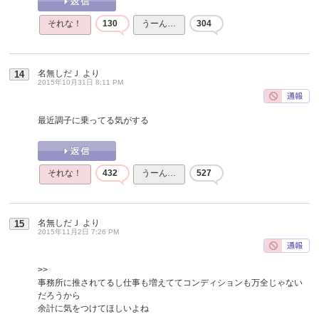
それな！
130
うーん…
304
名無しだＪ
より
14
2015年10月31日 8:11 PM
最近調子に乗ってる気がする
それな！
432
うーん…
527
名無しだＪ
より
15
2015年11月2日 7:26 PM
>>
事務所に推されてるし仕事も増えててコンディションも万全じゃない
だろうから
余計に気をつけてほしいよね