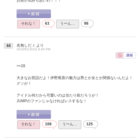
お前が気持ち悪いわ！！！
それな！
63
うーん…
98
名無しだＪ
より
44
2016年2月4日 8:46 PM
>>28
大きなお世話だよ！伊野尾君の魅力は男とか女とか関係ないんだよ！
クソが！
アイドル何だから可愛いのは当たり前だろうが！
JUMPのファンじゃなければレスするな！
それな！
108
うーん…
125