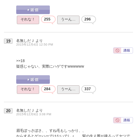
それな！
255
うーん…
296
名無しだＪ
より
19
2015年12月4日 12:50 PM
>>18
疑惑じゃない、実際にハゲですwwwwww
それな！
284
うーん…
337
名無しだＪ
より
20
2015年12月9日 3:08 PM
眉毛ぼっさぼさ、、すね毛もしっかり、、
からするとゲーハーではないでしょ、、髪の生え際が後ろってヤツで