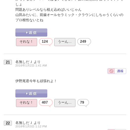
しょ
問題ありレベルなら植え込めばいいじゃん
山田みたいに、前歯オールセラミック・クラウンにしちゃうくらいの
プロ根性ないとね
それな！
124
うーん…
249
名無しだＪ
より
21
2016年1月2日 1:41 AM
伊野尾君今年も頑張れよ！
それな！
407
うーん…
79
名無しだＪ
より
22
2016年1月3日 1:12 PM