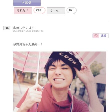
それな！
242
うーん…
87
名無しだＪ
より
34
2016年1月25日 10:15 PM
伊野尾ちゃん最高ー！