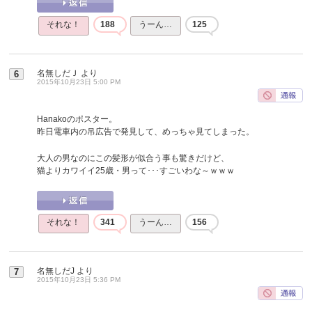
それな！
188
うーん…
125
名無しだＪ
より
6
2015年10月23日 5:00 PM
Hanakoのポスター。
昨日電車内の吊広告で発見して、めっちゃ見てしまった。
大人の男なのにこの髪形が似合う事も驚きだけど、
猫よりカワイイ25歳・男って･･･すごいわな～ｗｗｗ
それな！
341
うーん…
156
名無しだJ
より
7
2015年10月23日 5:36 PM