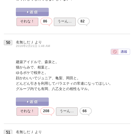
それな！
86
うーん…
82
名無しだＪ
より
50
2016年2月21日 1:48 AM
建築アイドルで、森泉と。
猫からみで、相葉と。
ゆるボケで桜井と。
顔かわいいでジュニア、亀梨、岡田と。
どんどん引きを利用してバラエティの常連になってほしい。
グループ内でも有岡、八乙女との相性もマル。
それな！
208
うーん…
66
名無しだＪ
より
51