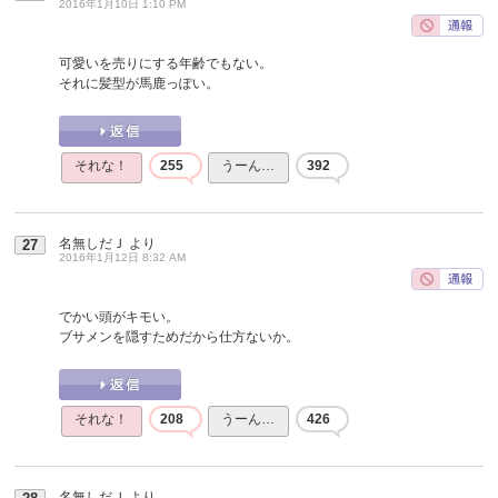
2016年1月10日 1:10 PM
可愛いを売りにする年齢でもない。
それに髪型が馬鹿っぽい。
それな！
255
うーん…
392
名無しだＪ
より
27
2016年1月12日 8:32 AM
でかい頭がキモい。
ブサメンを隠すためだから仕方ないか。
それな！
208
うーん…
426
名無しだＪ
より