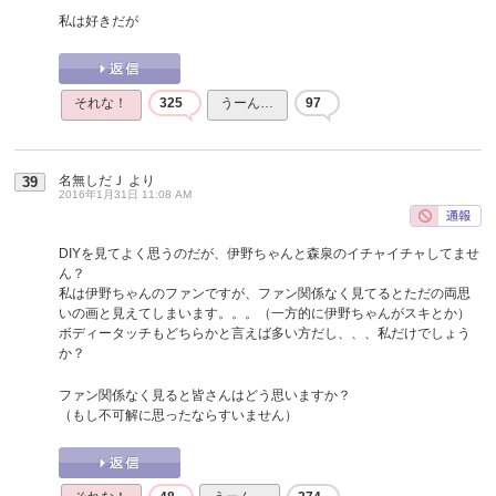
私は好きだが
それな！
325
うーん…
97
名無しだＪ
より
39
2016年1月31日 11:08 AM
DIYを見てよく思うのだが、伊野ちゃんと森泉のイチャイチャしてませ
ん？
私は伊野ちゃんのファンですが、ファン関係なく見てるとただの両思
いの画と見えてしまいます。。。（一方的に伊野ちゃんがスキとか）
ボディータッチもどちらかと言えば多い方だし、、、私だけでしょう
か？
ファン関係なく見ると皆さんはどう思いますか？
（もし不可解に思ったならすいません）