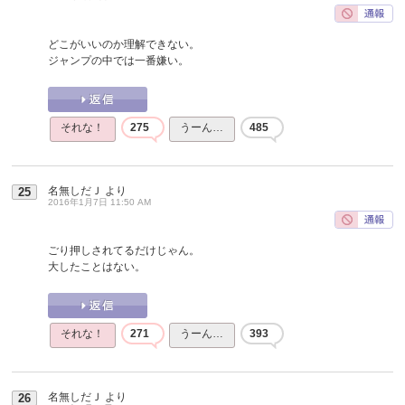
どこがいいのか理解できない。
ジャンプの中では一番嫌い。
それな！
275
うーん…
485
名無しだＪ
より
25
2016年1月7日 11:50 AM
ごり押しされてるだけじゃん。
大したことはない。
それな！
271
うーん…
393
名無しだＪ
より
26