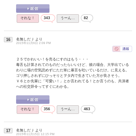
それな！
343
うーん…
82
名無しだＪ
より
16
2015年11月6日 2:09 PM
２５でかわいい！を売るにすのはもう・・・
毒舌も計算されてのものだったらいいけど、彼の場合、大学出ている
わりに場の空気読めずにただ単に暴言を吐いているだけ。に見える。
ゴリ押しされずにひっそりとヲタ内で生きていた方が良さそう。
Ｖ６とか先輩に「可愛い！」とか言われてる！とか言うのも、共演者
への社交辞令ってすぐにわかる。
それな！
356
うーん…
463
名無しだＪ
より
17
2015年11月15日 12:15 PM