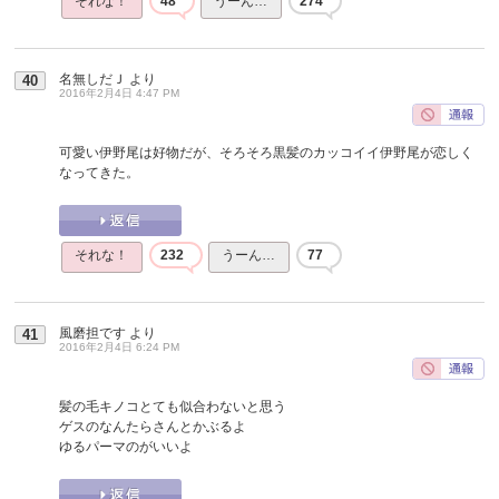
それな！
48
うーん…
274
名無しだＪ
より
40
2016年2月4日 4:47 PM
可愛い伊野尾は好物だが、そろそろ黒髪のカッコイイ伊野尾が恋しく
なってきた。
それな！
232
うーん…
77
風磨担です
より
41
2016年2月4日 6:24 PM
髪の毛キノコとても似合わないと思う
ゲスのなんたらさんとかぶるよ
ゆるパーマのがいいよ