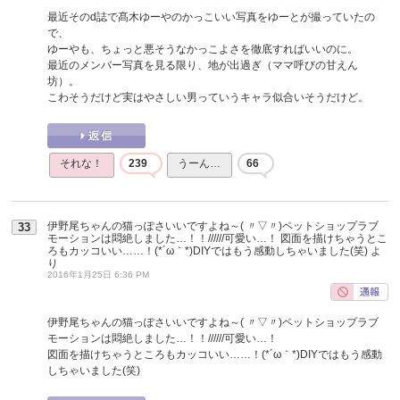
最近そのd誌で髙木ゆーやのかっこいい写真をゆーとが撮っていたの
で、
ゆーやも、ちょっと悪そうなかっこよさを徹底すればいいのに。
最近のメンバー写真を見る限り、地が出過ぎ（ママ呼びの甘えん
坊）。
こわそうだけど実はやさしい男っていうキャラ似合いそうだけど。
それな！
239
うーん…
66
伊野尾ちゃんの猫っぽさいいですよね～( 〃▽〃)ペットショップラブ
33
モーションは悶絶しました…！！//////可愛い…！ 図面を描けちゃうとこ
ろもカッコいい……！(*´ω｀*)DIYではもう感動しちゃいました(笑)
よ
り
2016年1月25日 6:36 PM
伊野尾ちゃんの猫っぽさいいですよね～( 〃▽〃)ペットショップラブ
モーションは悶絶しました…！！//////可愛い…！
図面を描けちゃうところもカッコいい……！(*´ω｀*)DIYではもう感動
しちゃいました(笑)