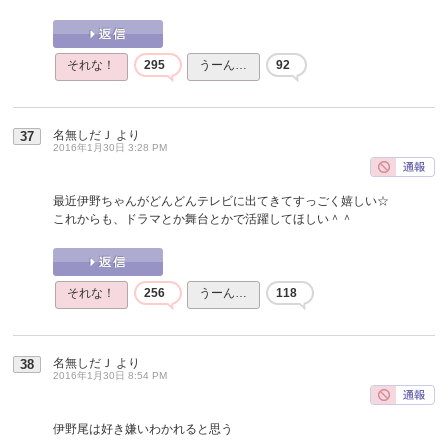
それな！
295
うーん…
92
名無しだＪ
より
37
2016年1月30日 3:28 PM
最近伊野ちゃんがどんどんテレビに出てきてすっごく嬉しい☆
これからも、ドラマとか舞台とかで活躍してほしい＾＾
それな！
256
うーん…
118
名無しだＪ
より
38
2016年1月30日 8:54 PM
伊野尾は好き嫌いわかれると思う