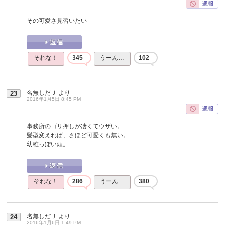
その可愛さ見習いたい
それな！
345
うーん…
102
名無しだＪ
より
23
2016年1月5日 8:45 PM
事務所のゴリ押しが凄くてウザい。
髪型変えれば、さほど可愛くも無い。
幼稚っぽい頭。
それな！
286
うーん…
380
名無しだＪ
より
24
2016年1月6日 1:49 PM