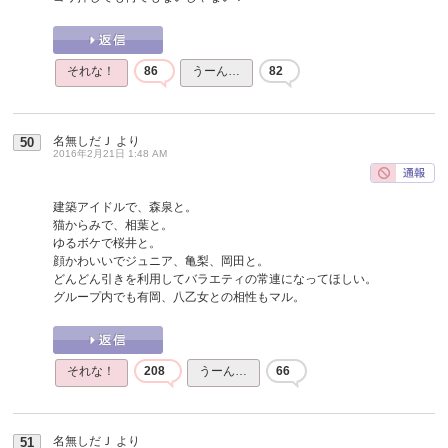
それな！
86
うーん…
82
名無しだＪ
より
50
2016年2月21日 1:48 AM
建築アイドルで、森泉と。
猫からみで、相葉と。
ゆるボケで桜井と。
顔かわいいでジュニア、亀梨、岡田と。
どんどん引きを利用してバラエティの常連になってほしい。
グループ内でも有岡、八乙女との相性もマル。
それな！
208
うーん…
66
名無しだＪ
より
51