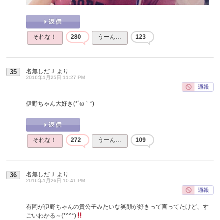
それな！
280
うーん…
123
名無しだＪ
より
35
2016年1月25日 11:27 PM
伊野ちゃん大好き(*´ω｀*)
それな！
272
うーん…
109
名無しだＪ
より
36
2016年1月26日 10:41 PM
有岡が伊野ちゃんの貴公子みたいな笑顔が好きって言ってたけど、す
ごいわかる～(*^^*)