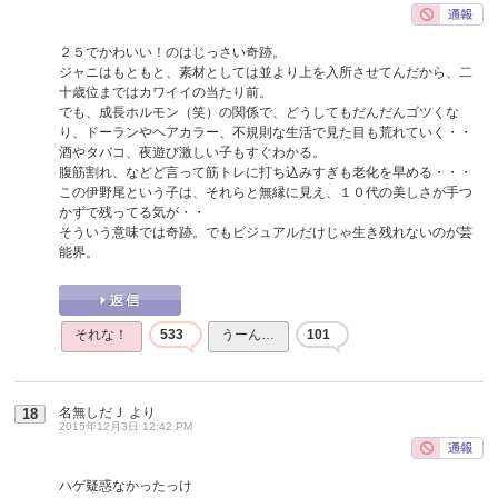
２５でかわいい！のはじっさい奇跡。
ジャニはもともと、素材としては並より上を入所させてんだから、二
十歳位まではカワイイの当たり前。
でも、成長ホルモン（笑）の関係で、どうしてもだんだんゴツくな
り、ドーランやヘアカラー、不規則な生活で見た目も荒れていく・・
酒やタバコ、夜遊び激しい子もすぐわかる。
腹筋割れ、などど言って筋トレに打ち込みすぎも老化を早める・・・
この伊野尾という子は、それらと無縁に見え、１０代の美しさが手つ
かずで残ってる気が・・
そういう意味では奇跡。でもビジュアルだけじゃ生き残れないのが芸
能界。
それな！
533
うーん…
101
名無しだＪ
より
18
2015年12月3日 12:42 PM
ハゲ疑惑なかったっけ