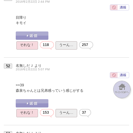
2016年2月22日 2:44 PM
目障り
キモイ
それな！
118
うーん…
257
名無しだＪ
より
52
2016年2月22日 5:07 PM
>>39
森泉ちゃんとは兄弟感っていう感じがする
それな！
153
うーん…
37