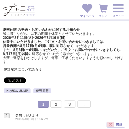
マイページ
ストア
メニュー
夏季休暇 の発送・お問い合わせに関するお知らせ
誠に勝手ながら、以下の期間を休業とさせていただきます。
2026年8月11日(火)~2026年8月16日(日)
休業中にいただきました、ご注文・お問い合わせにつきましては、
営業再開の8月17日(月)以降、順に対応
させていただきます。
また、
8月8日(土)以降にいただいた、ご注文・
お問い合わせにつきましても、
8月17日(月)以降に対応
させていただく場合がございます。
大変ご迷惑をおかけしますが、
何卒ご了承くださいますようお願い申し上げま
す。
伊野尾慧について語ろう
Hey!Say!JUMP
伊野尾慧
2
3
→
1
名無しだJ
より
1
2015年9月30日 5:56 PM