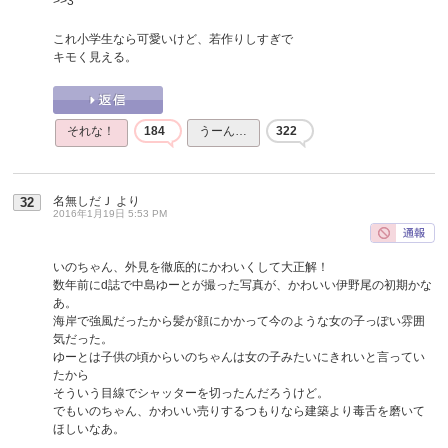
>>3
これ小学生なら可愛いけど、若作りしすぎで
キモく見える。
それな！
184
うーん…
322
名無しだＪ
より
32
2016年1月19日 5:53 PM
いのちゃん、外見を徹底的にかわいくして大正解！
数年前にd誌で中島ゆーとが撮った写真が、かわいい伊野尾の初期かな
あ。
海岸で強風だったから髪が顔にかかって今のような女の子っぽい雰囲
気だった。
ゆーとは子供の頃からいのちゃんは女の子みたいにきれいと言ってい
たから
そういう目線でシャッターを切ったんだろうけど。
でもいのちゃん、かわいい売りするつもりなら建築より毒舌を磨いて
ほしいなあ。