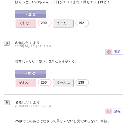
ほんっと、いのちゃんって口がエロイよね！目もエロイけど！
それな！
290
うーん…
192
名無しだＪ
より
8
2015年10月26日 12:17 PM
尋常じゃない可愛さ、3さんありがとう。
それな！
250
うーん…
139
名無しだＪ
より
9
2015年10月26日 12:17 PM
25歳でこのあどけなさって男じゃないし女ですらない。奇跡。