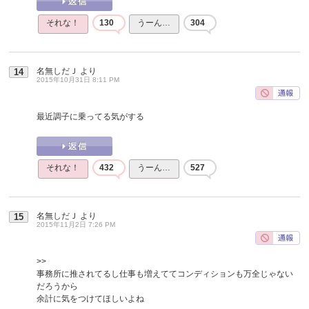
それな！
130
うーん…
304
名無しだＪ
より
14
2015年10月31日 8:11 PM
最近調子に乗ってる気がする
それな！
432
うーん…
527
名無しだＪ
より
15
2015年11月2日 7:26 PM
>>
事務所に推されてるし仕事も増えててコンディションも万全じゃない
だろうから
余計に気をつけてほしいよね