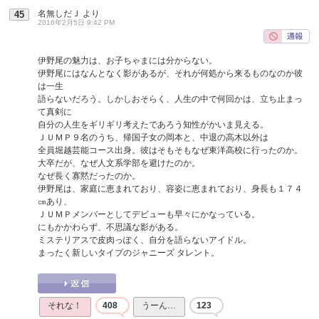
名無しだＪ
より
45
2016年2月5日 9:42 PM
伊野尾の魅力は、お子ちゃまには分からない。
伊野尾にはなんとなく影があるが、それが何処から来るものなのか彼
は一生
語らないだろう。しかしおそらく、人生の中で何回かは、立ち止まっ
て真剣に
自分の人生をギリギリ考えたであろう知性がかいま見える。
ＪＵＭＰ９名のうち、帰国子女の岡本と、中退の高木以外は
全員堀越芸能コース出身。彼はそもそもなぜ東洋高校に行ったのか。
大卒だが、なぜ人文系学部を避けたのか。
なぜ長く寡黙だったのか。
伊野尾は、家庭に恵まれており、容姿に恵まれており、身長も１７４
㎝あり、
ＪＵＭＰメンバーとしてデビューも早々にかなっている。
にもかかわらず、不思議な影がある。
ミステリアスで皮肉っぽく、自分を語らないアイドル。
まったく新しいタイプのジャニーズ タレント。
それな！
408
うーん…
123