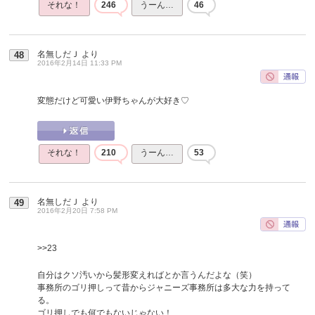
それな！
246
うーん…
46
名無しだＪ
より
48
2016年2月14日 11:33 PM
変態だけど可愛い伊野ちゃんが大好き♡
それな！
210
うーん…
53
名無しだＪ
より
49
2016年2月20日 7:58 PM
>>23
自分はクソ汚いから髪形変えればとか言うんだよな（笑）
事務所のゴリ押しって昔からジャニーズ事務所は多大な力を持って
る。
ゴリ押しでも何でもないじゃない！