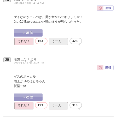
28
2016年1月13日 4:34 AM
ゲイなのかこいつは。男か女かハッキリしろや！
JrのJ.J Expressにいた頃のほうが男らしかった。
それな！
163
うーん…
328
名無しだＪ
より
29
2016年1月17日 2:05 PM
ゲスのボーカル
雨上がりのほとちゃん
髪型一緒
それな！
193
うーん…
310