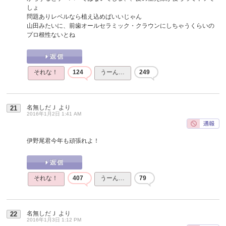
しょ
問題ありレベルなら植え込めばいいじゃん
山田みたいに、前歯オールセラミック・クラウンにしちゃうくらいの
プロ根性ないとね
それな！
124
うーん…
249
名無しだＪ
より
21
2016年1月2日 1:41 AM
伊野尾君今年も頑張れよ！
それな！
407
うーん…
79
名無しだＪ
より
22
2016年1月3日 1:12 PM