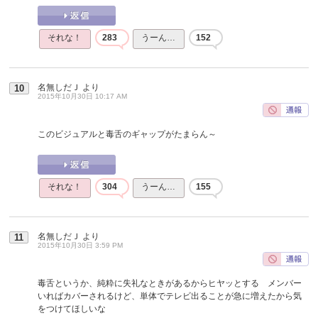
それな！
283
うーん…
152
名無しだＪ
より
10
2015年10月30日 10:17 AM
このビジュアルと毒舌のギャップがたまらん～
それな！
304
うーん…
155
名無しだＪ
より
11
2015年10月30日 3:59 PM
毒舌というか、純粋に失礼なときがあるからヒヤッとする メンバー
いればカバーされるけど、単体でテレビ出ることが急に増えたから気
をつけてほしいな