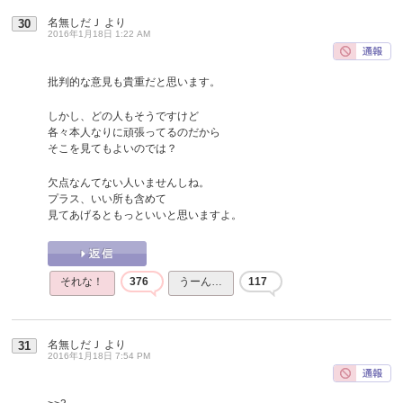
名無しだＪ
より
30
2016年1月18日 1:22 AM
批判的な意見も貴重だと思います。
しかし、どの人もそうですけど
各々本人なりに頑張ってるのだから
そこを見てもよいのでは？
欠点なんてない人いませんしね。
プラス、いい所も含めて
見てあげるともっといいと思いますよ。
それな！
376
うーん…
117
名無しだＪ
より
31
2016年1月18日 7:54 PM