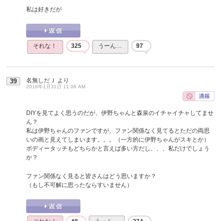
私は好きだが
それな！
325
うーん…
97
名無しだＪ
より
39
2016年1月31日 11:08 AM
DIYを見てよく思うのだが、伊野ちゃんと森泉のイチャイチャしてませ
ん？
私は伊野ちゃんのファンですが、ファン関係なく見てるとただの両思
いの画と見えてしまいます。。。（一方的に伊野ちゃんがスキとか）
ボディータッチもどちらかと言えば多い方だし、、、私だけでしょう
か？
ファン関係なく見ると皆さんはどう思いますか？
（もし不可解に思ったならすいません）