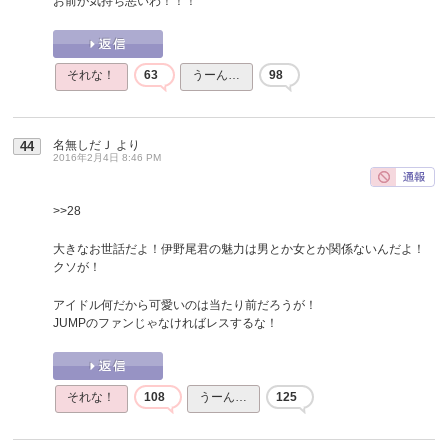
お前が気持ち悪いわ！！！
それな！
63
うーん…
98
名無しだＪ
より
44
2016年2月4日 8:46 PM
>>28
大きなお世話だよ！伊野尾君の魅力は男とか女とか関係ないんだよ！
クソが！
アイドル何だから可愛いのは当たり前だろうが！
JUMPのファンじゃなければレスするな！
それな！
108
うーん…
125