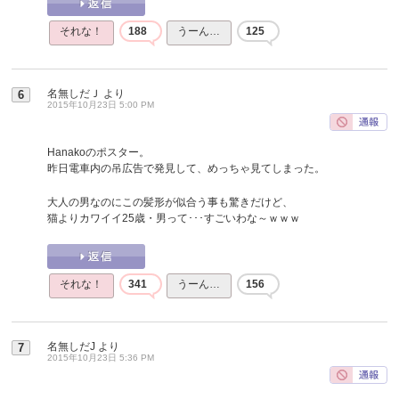
それな！
188
うーん…
125
名無しだＪ
より
6
2015年10月23日 5:00 PM
Hanakoのポスター。
昨日電車内の吊広告で発見して、めっちゃ見てしまった。
大人の男なのにこの髪形が似合う事も驚きだけど、
猫よりカワイイ25歳・男って･･･すごいわな～ｗｗｗ
それな！
341
うーん…
156
名無しだJ
より
7
2015年10月23日 5:36 PM