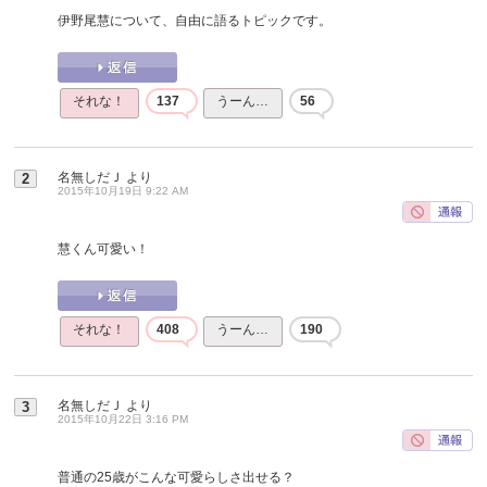
伊野尾慧について、自由に語るトピックです。
それな！
137
うーん…
56
名無しだＪ
より
2
2015年10月19日 9:22 AM
慧くん可愛い！
それな！
408
うーん…
190
名無しだＪ
より
3
2015年10月22日 3:16 PM
普通の25歳がこんな可愛らしさ出せる？