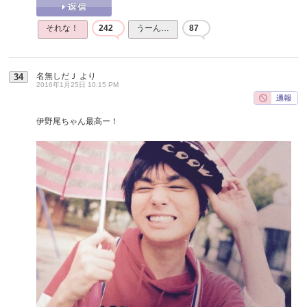
それな！
242
うーん…
87
名無しだＪ
より
34
2016年1月25日 10:15 PM
伊野尾ちゃん最高ー！