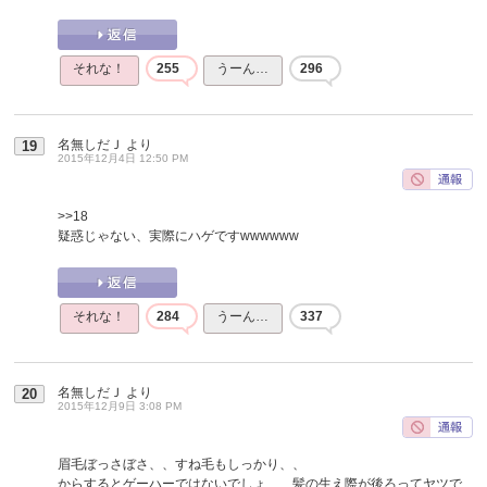
それな！
255
うーん…
296
名無しだＪ
より
19
2015年12月4日 12:50 PM
>>18
疑惑じゃない、実際にハゲですwwwwww
それな！
284
うーん…
337
名無しだＪ
より
20
2015年12月9日 3:08 PM
眉毛ぼっさぼさ、、すね毛もしっかり、、
からするとゲーハーではないでしょ、、髪の生え際が後ろってヤツで