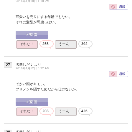
2016年1月10日 1:10 PM
可愛いを売りにする年齢でもない。
それに髪型が馬鹿っぽい。
それな！
255
うーん…
392
名無しだＪ
より
27
2016年1月12日 8:32 AM
でかい頭がキモい。
ブサメンを隠すためだから仕方ないか。
それな！
208
うーん…
426
名無しだＪ
より