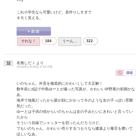
>>3
これ小学生なら可愛いけど、若作りしすぎで
キモく見える。
それな！
184
うーん…
322
名無しだＪ
より
32
2016年1月19日 5:53 PM
いのちゃん、外見を徹底的にかわいくして大正解！
数年前にd誌で中島ゆーとが撮った写真が、かわいい伊野尾の初期かな
あ。
海岸で強風だったから髪が顔にかかって今のような女の子っぽい雰囲
気だった。
ゆーとは子供の頃からいのちゃんは女の子みたいにきれいと言ってい
たから
そういう目線でシャッターを切ったんだろうけど。
でもいのちゃん、かわいい売りするつもりなら建築より毒舌を磨いて
ほしいなあ。