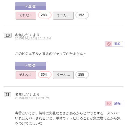
それな！
283
うーん…
152
名無しだＪ
より
10
2015年10月30日 10:17 AM
このビジュアルと毒舌のギャップがたまらん～
それな！
304
うーん…
155
名無しだＪ
より
11
2015年10月30日 3:59 PM
毒舌というか、純粋に失礼なときがあるからヒヤッとする メンバー
いればカバーされるけど、単体でテレビ出ることが急に増えたから気
をつけてほしいな