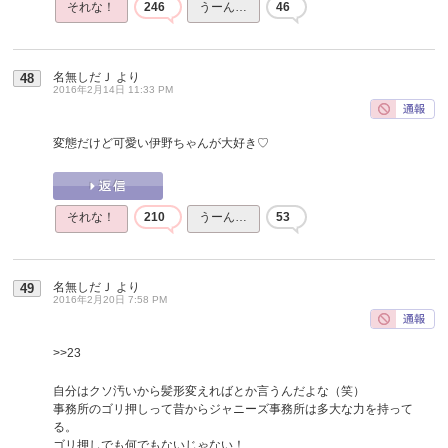
それな！
246
うーん…
46
名無しだＪ
より
48
2016年2月14日 11:33 PM
変態だけど可愛い伊野ちゃんが大好き♡
それな！
210
うーん…
53
名無しだＪ
より
49
2016年2月20日 7:58 PM
>>23
自分はクソ汚いから髪形変えればとか言うんだよな（笑）
事務所のゴリ押しって昔からジャニーズ事務所は多大な力を持って
る。
ゴリ押しでも何でもないじゃない！