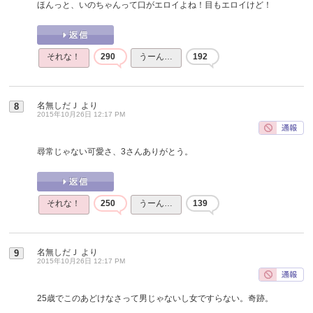
ほんっと、いのちゃんって口がエロイよね！目もエロイけど！
それな！
290
うーん…
192
名無しだＪ
より
8
2015年10月26日 12:17 PM
尋常じゃない可愛さ、3さんありがとう。
それな！
250
うーん…
139
名無しだＪ
より
9
2015年10月26日 12:17 PM
25歳でこのあどけなさって男じゃないし女ですらない。奇跡。