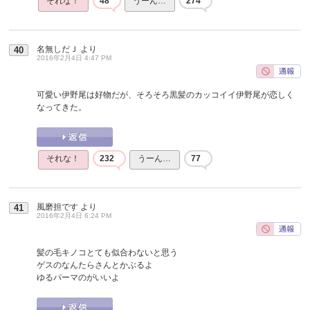
それな！
48
うーん…
274
名無しだＪ
より
40
2016年2月4日 4:47 PM
可愛い伊野尾は好物だが、そろそろ黒髪のカッコイイ伊野尾が恋しく
なってきた。
それな！
232
うーん…
77
風磨担です
より
41
2016年2月4日 6:24 PM
髪の毛キノコとても似合わないと思う
ゲスのなんたらさんとかぶるよ
ゆるパーマのがいいよ