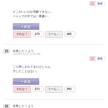
どこがいいのか理解できない。
ジャンプの中では一番嫌い。
それな！
275
うーん…
485
名無しだＪ
より
25
2016年1月7日 11:50 AM
ごり押しされてるだけじゃん。
大したことはない。
それな！
271
うーん…
393
名無しだＪ
より
26