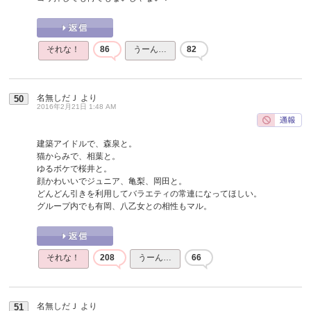
それな！
86
うーん…
82
名無しだＪ
より
50
2016年2月21日 1:48 AM
建築アイドルで、森泉と。
猫からみで、相葉と。
ゆるボケで桜井と。
顔かわいいでジュニア、亀梨、岡田と。
どんどん引きを利用してバラエティの常連になってほしい。
グループ内でも有岡、八乙女との相性もマル。
それな！
208
うーん…
66
名無しだＪ
より
51