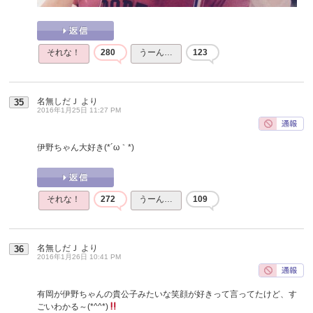
それな！
280
うーん…
123
名無しだＪ
より
35
2016年1月25日 11:27 PM
伊野ちゃん大好き(*´ω｀*)
それな！
272
うーん…
109
名無しだＪ
より
36
2016年1月26日 10:41 PM
有岡が伊野ちゃんの貴公子みたいな笑顔が好きって言ってたけど、す
ごいわかる～(*^^*)