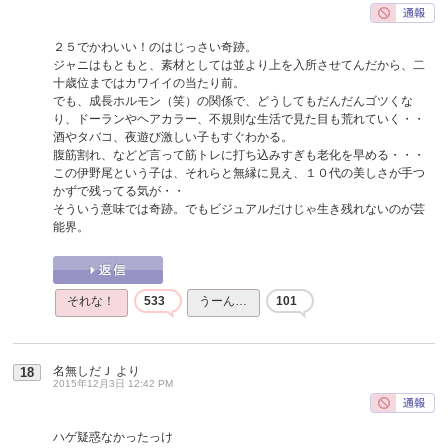
２５でかわいい！のはじっさい奇跡。
ジャニはもともと、素材としては並より上を入所させてんだから、二
十歳位まではカワイイの当たり前。
でも、成長ホルモン（笑）の関係で、どうしてもだんだんゴツくな
り、ドーランやヘアカラー、不規則な生活で見た目も荒れていく・・
酒やタバコ、夜遊び激しい子もすぐわかる。
腹筋割れ、などど言って筋トレに打ち込みすぎも老化を早める・・・
この伊野尾という子は、それらと無縁に見え、１０代の美しさが手つ
かずで残ってる気が・・
そういう意味では奇跡。でもビジュアルだけじゃ生き残れないのが芸
能界。
それな！
533
うーん…
101
名無しだＪ
より
18
2015年12月3日 12:42 PM
ハゲ疑惑なかったっけ