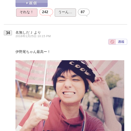
それな！
242
うーん…
87
名無しだＪ
より
34
2016年1月25日 10:15 PM
伊野尾ちゃん最高ー！