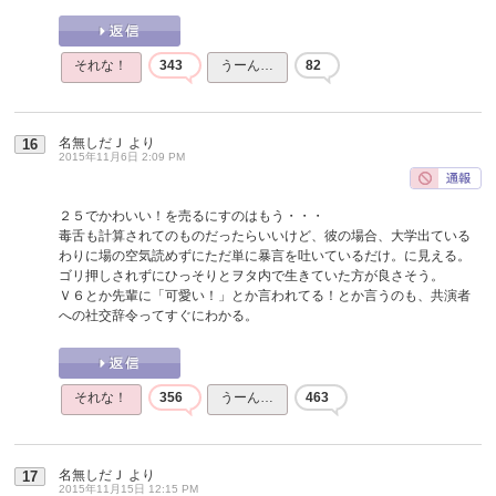
それな！
343
うーん…
82
名無しだＪ
より
16
2015年11月6日 2:09 PM
２５でかわいい！を売るにすのはもう・・・
毒舌も計算されてのものだったらいいけど、彼の場合、大学出ている
わりに場の空気読めずにただ単に暴言を吐いているだけ。に見える。
ゴリ押しされずにひっそりとヲタ内で生きていた方が良さそう。
Ｖ６とか先輩に「可愛い！」とか言われてる！とか言うのも、共演者
への社交辞令ってすぐにわかる。
それな！
356
うーん…
463
名無しだＪ
より
17
2015年11月15日 12:15 PM