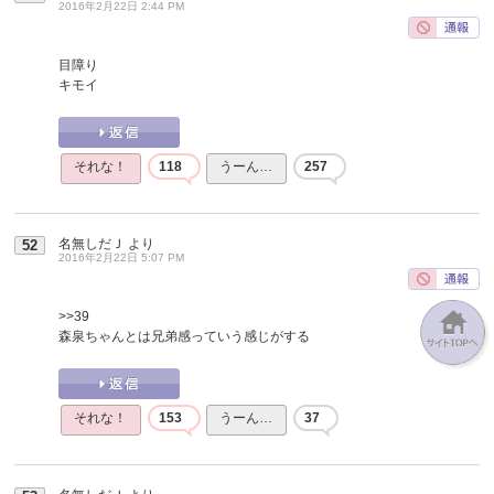
2016年2月22日 2:44 PM
目障り
キモイ
それな！
118
うーん…
257
名無しだＪ
より
52
2016年2月22日 5:07 PM
>>39
森泉ちゃんとは兄弟感っていう感じがする
それな！
153
うーん…
37