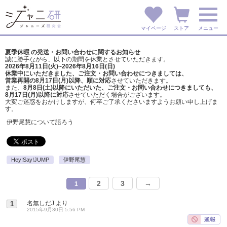
マイページ
ストア
メニュー
夏季休暇 の発送・お問い合わせに関するお知らせ
誠に勝手ながら、以下の期間を休業とさせていただきます。
2026年8月11日(火)~2026年8月16日(日)
休業中にいただきました、ご注文・お問い合わせにつきましては、
営業再開の8月17日(月)以降、順に対応
させていただきます。
また、
8月8日(土)以降にいただいた、ご注文・
お問い合わせにつきましても、
8月17日(月)以降に対応
させていただく場合がございます。
大変ご迷惑をおかけしますが、
何卒ご了承くださいますようお願い申し上げま
す。
伊野尾慧について語ろう
Hey!Say!JUMP
伊野尾慧
2
3
→
1
名無しだJ
より
1
2015年9月30日 5:56 PM