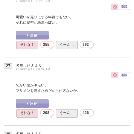
2016年1月10日 1:10 PM
可愛いを売りにする年齢でもない。
それに髪型が馬鹿っぽい。
それな！
255
うーん…
392
名無しだＪ
より
27
2016年1月12日 8:32 AM
でかい頭がキモい。
ブサメンを隠すためだから仕方ないか。
それな！
208
うーん…
426
名無しだＪ
より