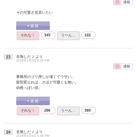
その可愛さ見習いたい
それな！
345
うーん…
102
名無しだＪ
より
23
2016年1月5日 8:45 PM
事務所のゴリ押しが凄くてウザい。
髪型変えれば、さほど可愛くも無い。
幼稚っぽい頭。
それな！
286
うーん…
380
名無しだＪ
より
24
2016年1月6日 1:49 PM