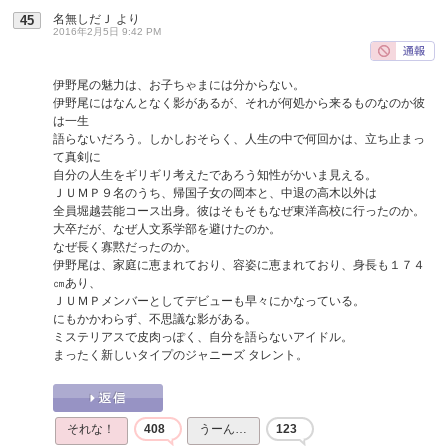
名無しだＪ
より
45
2016年2月5日 9:42 PM
伊野尾の魅力は、お子ちゃまには分からない。
伊野尾にはなんとなく影があるが、それが何処から来るものなのか彼
は一生
語らないだろう。しかしおそらく、人生の中で何回かは、立ち止まっ
て真剣に
自分の人生をギリギリ考えたであろう知性がかいま見える。
ＪＵＭＰ９名のうち、帰国子女の岡本と、中退の高木以外は
全員堀越芸能コース出身。彼はそもそもなぜ東洋高校に行ったのか。
大卒だが、なぜ人文系学部を避けたのか。
なぜ長く寡黙だったのか。
伊野尾は、家庭に恵まれており、容姿に恵まれており、身長も１７４
㎝あり、
ＪＵＭＰメンバーとしてデビューも早々にかなっている。
にもかかわらず、不思議な影がある。
ミステリアスで皮肉っぽく、自分を語らないアイドル。
まったく新しいタイプのジャニーズ タレント。
それな！
408
うーん…
123