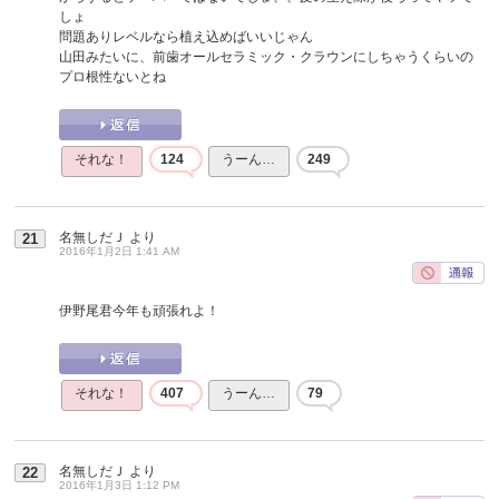
しょ
問題ありレベルなら植え込めばいいじゃん
山田みたいに、前歯オールセラミック・クラウンにしちゃうくらいの
プロ根性ないとね
それな！
124
うーん…
249
名無しだＪ
より
21
2016年1月2日 1:41 AM
伊野尾君今年も頑張れよ！
それな！
407
うーん…
79
名無しだＪ
より
22
2016年1月3日 1:12 PM