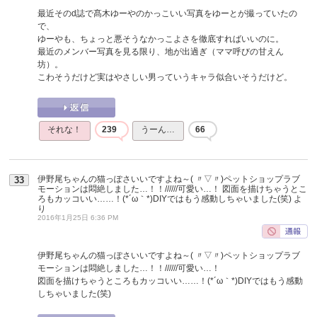
最近そのd誌で髙木ゆーやのかっこいい写真をゆーとが撮っていたの
で、
ゆーやも、ちょっと悪そうなかっこよさを徹底すればいいのに。
最近のメンバー写真を見る限り、地が出過ぎ（ママ呼びの甘えん
坊）。
こわそうだけど実はやさしい男っていうキャラ似合いそうだけど。
それな！
239
うーん…
66
伊野尾ちゃんの猫っぽさいいですよね～( 〃▽〃)ペットショップラブ
33
モーションは悶絶しました…！！//////可愛い…！ 図面を描けちゃうとこ
ろもカッコいい……！(*´ω｀*)DIYではもう感動しちゃいました(笑)
よ
り
2016年1月25日 6:36 PM
伊野尾ちゃんの猫っぽさいいですよね～( 〃▽〃)ペットショップラブ
モーションは悶絶しました…！！//////可愛い…！
図面を描けちゃうところもカッコいい……！(*´ω｀*)DIYではもう感動
しちゃいました(笑)