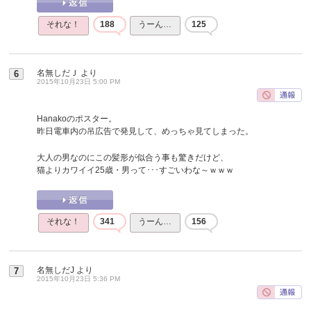
それな！
188
うーん…
125
名無しだＪ
より
6
2015年10月23日 5:00 PM
Hanakoのポスター。
昨日電車内の吊広告で発見して、めっちゃ見てしまった。
大人の男なのにこの髪形が似合う事も驚きだけど、
猫よりカワイイ25歳・男って･･･すごいわな～ｗｗｗ
それな！
341
うーん…
156
名無しだJ
より
7
2015年10月23日 5:36 PM