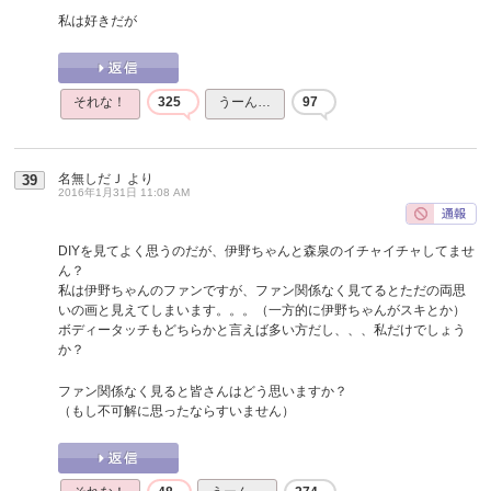
私は好きだが
それな！
325
うーん…
97
名無しだＪ
より
39
2016年1月31日 11:08 AM
DIYを見てよく思うのだが、伊野ちゃんと森泉のイチャイチャしてませ
ん？
私は伊野ちゃんのファンですが、ファン関係なく見てるとただの両思
いの画と見えてしまいます。。。（一方的に伊野ちゃんがスキとか）
ボディータッチもどちらかと言えば多い方だし、、、私だけでしょう
か？
ファン関係なく見ると皆さんはどう思いますか？
（もし不可解に思ったならすいません）