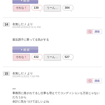
それな！
130
うーん…
304
名無しだＪ
より
14
2015年10月31日 8:11 PM
最近調子に乗ってる気がする
それな！
432
うーん…
527
名無しだＪ
より
15
2015年11月2日 7:26 PM
>>
事務所に推されてるし仕事も増えててコンディションも万全じゃない
だろうから
余計に気をつけてほしいよね