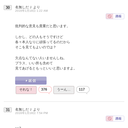
名無しだＪ
より
30
2016年1月18日 1:22 AM
批判的な意見も貴重だと思います。
しかし、どの人もそうですけど
各々本人なりに頑張ってるのだから
そこを見てもよいのでは？
欠点なんてない人いませんしね。
プラス、いい所も含めて
見てあげるともっといいと思いますよ。
それな！
376
うーん…
117
名無しだＪ
より
31
2016年1月18日 7:54 PM