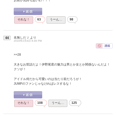
お前が気持ち悪いわ！！！
それな！
63
うーん…
98
名無しだＪ
より
44
2016年2月4日 8:46 PM
>>28
大きなお世話だよ！伊野尾君の魅力は男とか女とか関係ないんだよ！
クソが！
アイドル何だから可愛いのは当たり前だろうが！
JUMPのファンじゃなければレスするな！
それな！
108
うーん…
125