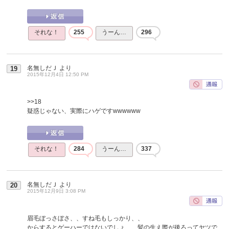
それな！
255
うーん…
296
名無しだＪ
より
19
2015年12月4日 12:50 PM
>>18
疑惑じゃない、実際にハゲですwwwwww
それな！
284
うーん…
337
名無しだＪ
より
20
2015年12月9日 3:08 PM
眉毛ぼっさぼさ、、すね毛もしっかり、、
からするとゲーハーではないでしょ、、髪の生え際が後ろってヤツで