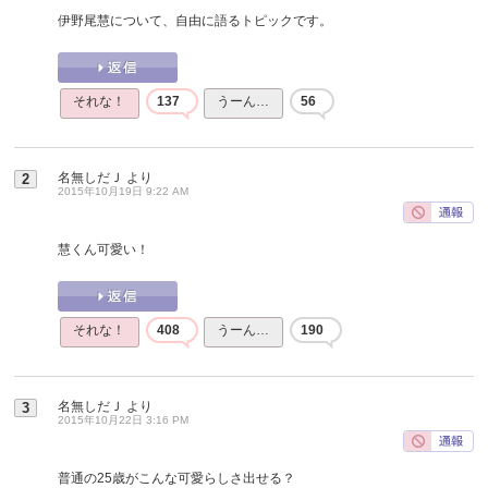
伊野尾慧について、自由に語るトピックです。
それな！
137
うーん…
56
名無しだＪ
より
2
2015年10月19日 9:22 AM
慧くん可愛い！
それな！
408
うーん…
190
名無しだＪ
より
3
2015年10月22日 3:16 PM
普通の25歳がこんな可愛らしさ出せる？