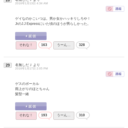
28
2016年1月13日 4:34 AM
ゲイなのかこいつは。男か女かハッキリしろや！
JrのJ.J Expressにいた頃のほうが男らしかった。
それな！
163
うーん…
328
名無しだＪ
より
29
2016年1月17日 2:05 PM
ゲスのボーカル
雨上がりのほとちゃん
髪型一緒
それな！
193
うーん…
310