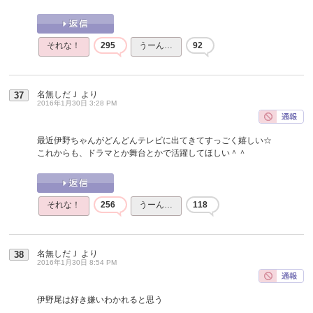
それな！
295
うーん…
92
名無しだＪ
より
37
2016年1月30日 3:28 PM
最近伊野ちゃんがどんどんテレビに出てきてすっごく嬉しい☆
これからも、ドラマとか舞台とかで活躍してほしい＾＾
それな！
256
うーん…
118
名無しだＪ
より
38
2016年1月30日 8:54 PM
伊野尾は好き嫌いわかれると思う