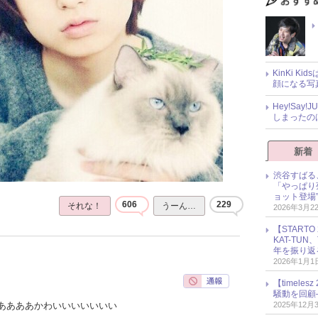
KinKi K
顔になる写
Hey!Sa
しまったの
新着
渋谷すばる
「やっぱり
ョット登場
606
229
それな！
うーん…
2026年3月2
【START
KAT-TU
年を振り返
2026年1月1
【timel
騒動を回顧
2025年12月
ああああかわいいいいいいい