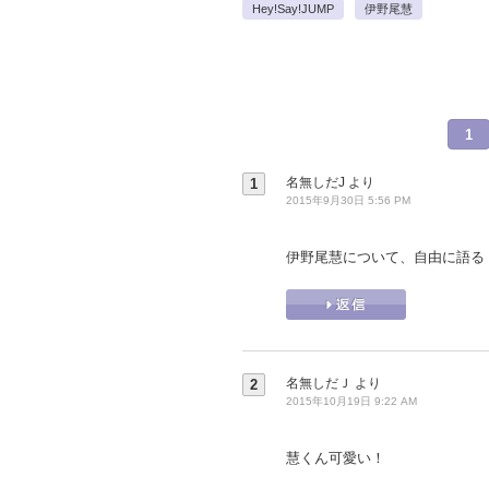
Hey!Say!JUMP
伊野尾慧
1
名無しだJ
より
1
2015年9月30日 5:56 PM
伊野尾慧について、自由に語る
名無しだＪ
より
2
2015年10月19日 9:22 AM
慧くん可愛い！