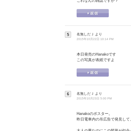
これなんの雑誌ですか？
名無しだＪ
より
5
2015年10月22日 10:14 PM
本日発売のHanakoです
この写真が表紙ですよ
名無しだＪ
より
6
2015年10月23日 5:00 PM
Hanakoのポスター。
昨日電車内の吊広告で発見して
大人の男なのにこの髪形が似合