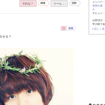
メンバー
408
190
それな！
うーん…
有岡大貴
介
デビュー：2
山田涼介
年少組で
詳しく見
出せる？