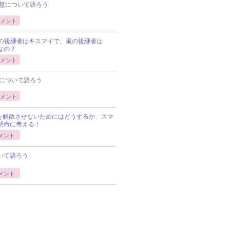
慧について語ろう
メント
Pの後継者はキスマイで、嵐の後継者は
Pなの？
メント
について語ろう
メント
Pを解散させないためにはどうするか、スマ
懸命に考える！
メント
いて語ろう
メント