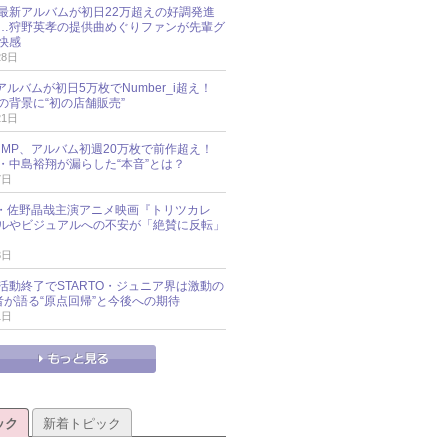
最新アルバムが初日22万超えの好調発進
…狩野英孝の提供曲めぐりファンが先輩グ
快感
28日
新アルバムが初日5万枚でNumber_i超え！
の背景に“初の店舗販売”
21日
y!JUMP、アルバム初週20万枚で前作超え！
・中島裕翔が漏らした“本音”とは？
7日
oup・佐野晶哉主演アニメ映画『トリツカレ
ルやビジュアルへの不安が「絶賛に反転」
3日
活動終了でSTARTO・ジュニア界は激動の
識者が語る“原点回帰”と今後への期待
1日
ック
新着トピック