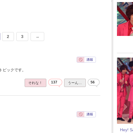
2
3
→
トピックです。
137
56
それな！
うーん…
Hey! 