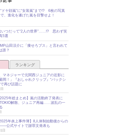
“ドヤ顔嵐”に“女装嵐”まで!? 6枚の写真
で、進化を遂げた嵐を目撃せよ！
idsはいつだって“2人の世界”……!? 思わず笑
真5選
y!JUMP山田涼介に「痩せろブス」と言われて
は誰？
ランキング
、マネジャーで元関西ジュニアの近影に
菊岡！」『おしゃれクリップ』“バックシ
”で再び話題に
2日
O 2025年総まとめ】嵐の活動終了発表に
N、TOKIO解散、ジュニア再編……波乱の一
る
日
esz 2025年炎上事件簿】8人体制始動後からの
――公式サイトで謝罪文発表も
31日