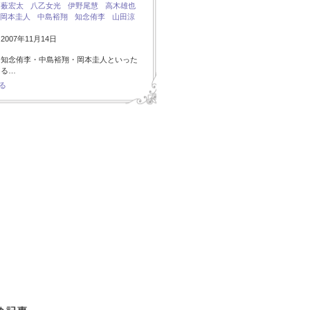
：
薮宏太
八乙女光
伊野尾慧
高木雄也
岡本圭人
中島裕翔
知念侑李
山田涼
007年11月14日
・知念侑李・中島裕翔・岡本圭人といった
ある…
る