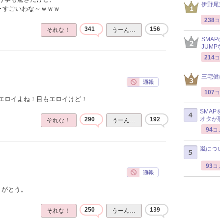
伊野尾
･･すごいわな～ｗｗｗ
238
コ
341
156
それな！
うーん…
SMA
JUM
214
コ
三宅健
107
コ
エロイよね！目もエロイけど！
SMA
オタが
290
192
それな！
うーん…
94
コ
嵐につ
93
コ
りがとう。
250
139
それな！
うーん…