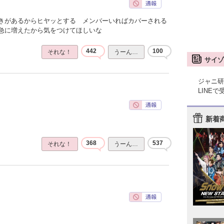
きがあるからヒヤッとする メンバーいればカバーされる
急に増えたから気をつけてほしいな
442
100
それな！
うーん…
サイゾ
ジャニ研
LINE
新着
368
537
それな！
うーん…