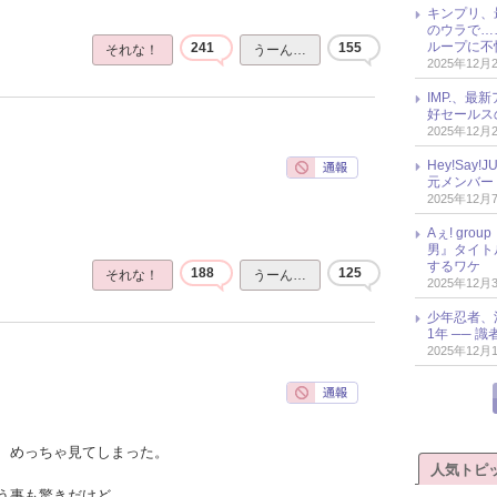
キンプリ、
のウラで…
ループに不
241
155
それな！
うーん…
2025年12月
IMP.、最
好セールス
2025年12月
Hey!Sa
元メンバー
2025年12月
Aぇ! gr
男』タイト
するワケ
188
125
それな！
うーん…
2025年12月
少年忍者、
1年 ── 
2025年12月
、めっちゃ見てしまった。
人気トピ
う事も驚きだけど、