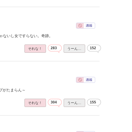
じゃないし女ですらない。奇跡。
283
152
それな！
うーん…
プがたまらん～
304
155
それな！
うーん…