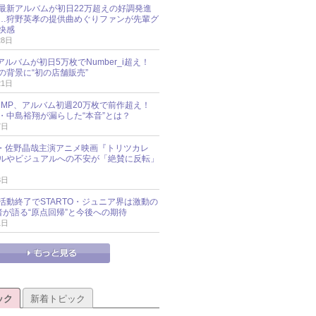
最新アルバムが初日22万超えの好調発進
…狩野英孝の提供曲めぐりファンが先輩グ
快感
28日
新アルバムが初日5万枚でNumber_i超え！
の背景に“初の店舗販売”
21日
y!JUMP、アルバム初週20万枚で前作超え！
・中島裕翔が漏らした“本音”とは？
7日
oup・佐野晶哉主演アニメ映画『トリツカレ
ルやビジュアルへの不安が「絶賛に反転」
3日
活動終了でSTARTO・ジュニア界は激動の
識者が語る“原点回帰”と今後への期待
1日
ック
新着トピック