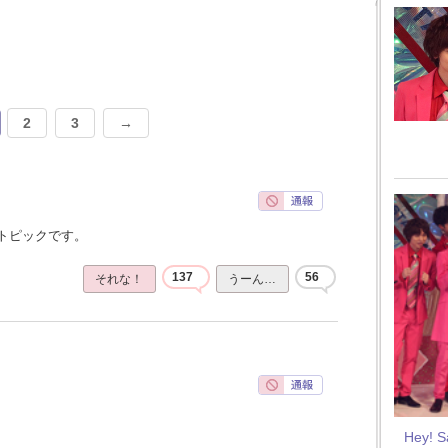
2
3
→
トピックです。
137
56
それな！
うーん…
Hey! 