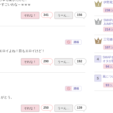
伊野尾
･･すごいわな～ｗｗｗ
238
コ
341
156
それな！
うーん…
SMA
JUM
214
コ
三宅健
107
コ
エロイよね！目もエロイけど！
SMA
オタが
290
192
それな！
うーん…
94
コ
嵐につ
93
コ
りがとう。
250
139
それな！
うーん…