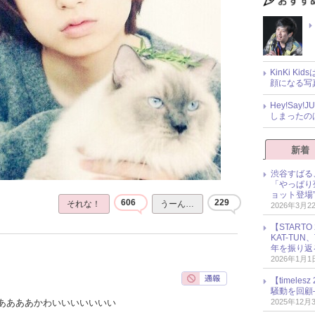
KinKi K
顔になる写
Hey!Sa
しまったの
新着
渋谷すばる
「やっぱり
ョット登場
606
229
それな！
うーん…
2026年3月2
【START
KAT-TU
年を振り返
2026年1月1
【timel
騒動を回顧
2025年12月
ああああかわいいいいいいい