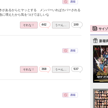
きがあるからヒヤッとする メンバーいればカバーされる
急に増えたから気をつけてほしいな
442
100
それな！
うーん…
サイゾ
新着
368
537
それな！
うーん…