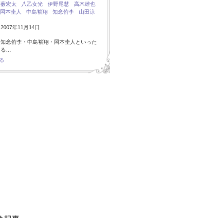
：
薮宏太
八乙女光
伊野尾慧
高木雄也
岡本圭人
中島裕翔
知念侑李
山田涼
007年11月14日
・知念侑李・中島裕翔・岡本圭人といった
ある…
る