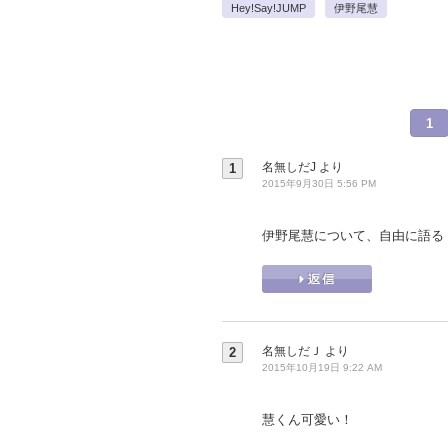
Hey!Say!JUMP
伊野尾慧
1
名無しだJ
より
1
2015年9月30日 5:56 PM
伊野尾慧について、自由に語る
名無しだＪ
より
2
2015年10月19日 9:22 AM
慧くん可愛い！