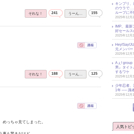
キンプリ、
のウラで…
ループに不
241
155
それな！
うーん…
2025年12月
IMP.、最
好セールス
2025年12月
Hey!Sa
元メンバー
2025年12月
Aぇ! gr
男』タイト
するワケ
188
125
それな！
うーん…
2025年12月
少年忍者、
1年 ── 
2025年12月
、めっちゃ見てしまった。
人気トピ
う事も驚きだけど、