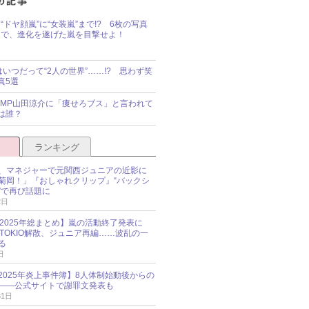
“ドヤ顔嵐”に“女装嵐”まで!? 6枚の写真
で、進化を遂げた嵐を目撃せよ！
idsはいつだって“2人の世界”……!? 思わず笑
真5選
y!JUMP山田涼介に「痩せろブス」と言われて
は誰？
ランキング
、マネジャーで元関西ジュニアの近影に
菊岡！」『おしゃれクリップ』“バックシ
”で再び話題に
2日
O 2025年総まとめ】嵐の活動終了発表に
N、TOKIO解散、ジュニア再編……波乱の一
る
日
esz 2025年炎上事件簿】8人体制始動後からの
――公式サイトで謝罪文発表も
31日