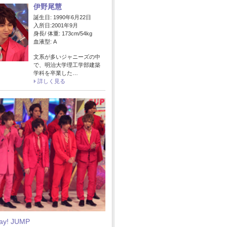
伊野尾慧
誕生日: 1990年6月22日
入所日:2001年9月
身長/ 体重: 173cm/54kg
血液型: A
文系が多いジャニーズの中
で、明治大学理工学部建築
学科を卒業した…
詳しく見る
Say! JUMP