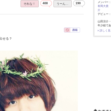
メンバー
408
190
それな！
うーん…
有岡大貴
介
デビュー：2
山田涼介
年少組で
詳しく見
出せる？