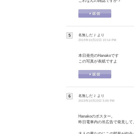
これなんの雑誌ですか？
名無しだＪ
より
5
2015年10月22日 10:14 PM
本日発売のHanakoです
この写真が表紙ですよ
名無しだＪ
より
6
2015年10月23日 5:00 PM
Hanakoのポスター。
昨日電車内の吊広告で発見して
大人の男なのにこの髪形が似合