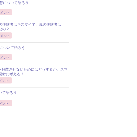
慧について語ろう
メント
Pの後継者はキスマイで、嵐の後継者は
Pなの？
メント
について語ろう
メント
Pを解散させないためにはどうするか、スマ
懸命に考える！
メント
いて語ろう
メント