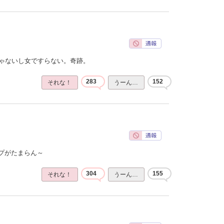
じゃないし女ですらない。奇跡。
283
152
それな！
うーん…
プがたまらん～
304
155
それな！
うーん…