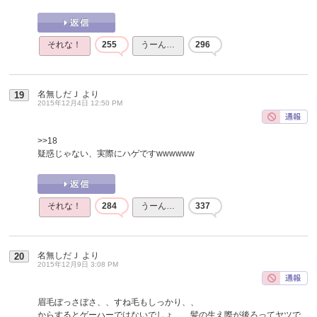
それな！
255
うーん…
296
名無しだＪ
より
19
2015年12月4日 12:50 PM
>>18
疑惑じゃない、実際にハゲですwwwwww
それな！
284
うーん…
337
名無しだＪ
より
20
2015年12月9日 3:08 PM
眉毛ぼっさぼさ、、すね毛もしっかり、、
からするとゲーハーではないでしょ、、髪の生え際が後ろってヤツで