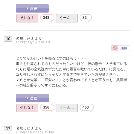
それな！
343
うーん…
82
名無しだＪ
より
16
2015年11月6日 2:09 PM
２５でかわいい！を売るにすのはもう・・・
毒舌も計算されてのものだったらいいけど、彼の場合、大学出ている
わりに場の空気読めずにただ単に暴言を吐いているだけ。に見える。
ゴリ押しされずにひっそりとヲタ内で生きていた方が良さそう。
Ｖ６とか先輩に「可愛い！」とか言われてる！とか言うのも、共演者
への社交辞令ってすぐにわかる。
それな！
356
うーん…
463
名無しだＪ
より
17
2015年11月15日 12:15 PM