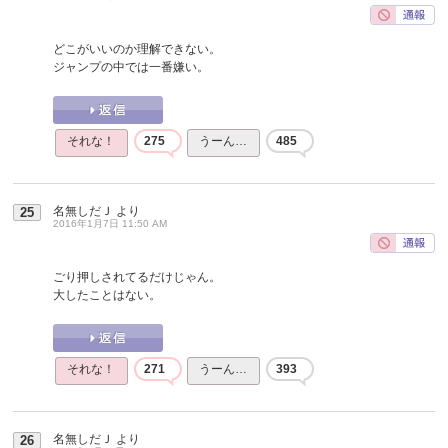
どこがいいのか理解できない。
ジャンプの中では一番嫌い。
それな！
275
うーん…
485
名無しだＪ
より
25
2016年1月7日 11:50 AM
ごり押しされてるだけじゃん。
大したことはない。
それな！
271
うーん…
393
名無しだＪ
より
26