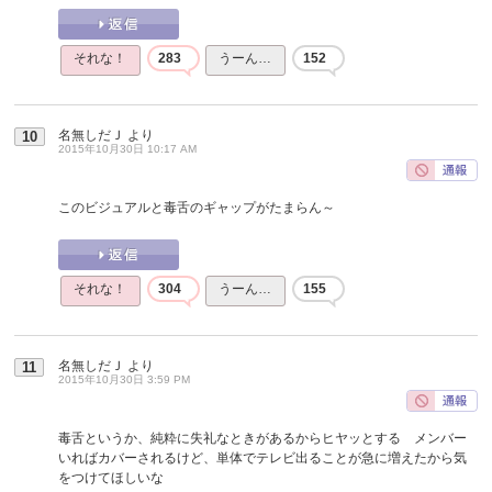
それな！
283
うーん…
152
名無しだＪ
より
10
2015年10月30日 10:17 AM
このビジュアルと毒舌のギャップがたまらん～
それな！
304
うーん…
155
名無しだＪ
より
11
2015年10月30日 3:59 PM
毒舌というか、純粋に失礼なときがあるからヒヤッとする メンバー
いればカバーされるけど、単体でテレビ出ることが急に増えたから気
をつけてほしいな