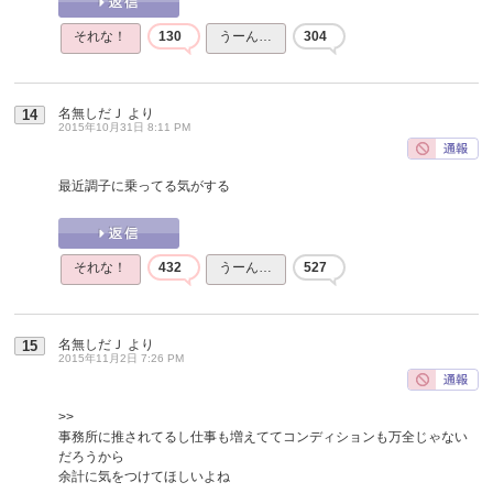
それな！
130
うーん…
304
名無しだＪ
より
14
2015年10月31日 8:11 PM
最近調子に乗ってる気がする
それな！
432
うーん…
527
名無しだＪ
より
15
2015年11月2日 7:26 PM
>>
事務所に推されてるし仕事も増えててコンディションも万全じゃない
だろうから
余計に気をつけてほしいよね