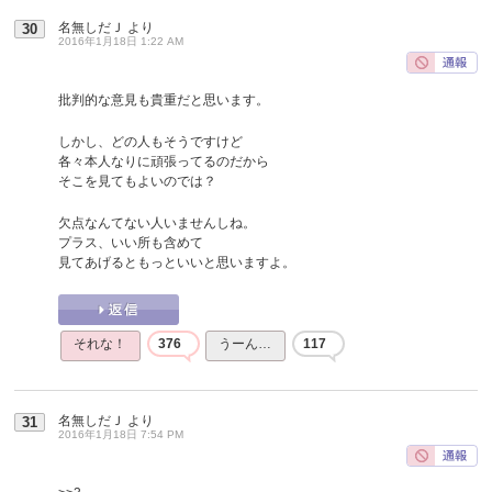
名無しだＪ
より
30
2016年1月18日 1:22 AM
批判的な意見も貴重だと思います。
しかし、どの人もそうですけど
各々本人なりに頑張ってるのだから
そこを見てもよいのでは？
欠点なんてない人いませんしね。
プラス、いい所も含めて
見てあげるともっといいと思いますよ。
それな！
376
うーん…
117
名無しだＪ
より
31
2016年1月18日 7:54 PM