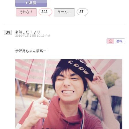
それな！
242
うーん…
87
名無しだＪ
より
34
2016年1月25日 10:15 PM
伊野尾ちゃん最高ー！