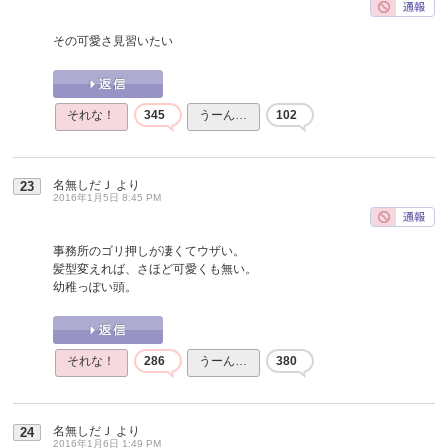
その可愛さ見習いたい
それな！
345
うーん…
102
名無しだＪ
より
23
2016年1月5日 8:45 PM
事務所のゴリ押しが凄くてウザい。
髪型変えれば、さほど可愛くも無い。
幼稚っぽい頭。
それな！
286
うーん…
380
名無しだＪ
より
24
2016年1月6日 1:49 PM