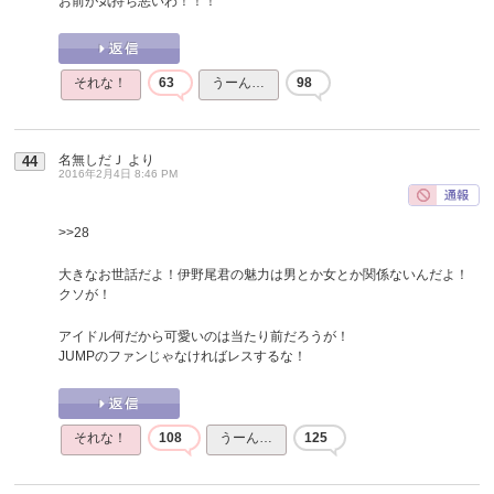
お前が気持ち悪いわ！！！
それな！
63
うーん…
98
名無しだＪ
より
44
2016年2月4日 8:46 PM
>>28
大きなお世話だよ！伊野尾君の魅力は男とか女とか関係ないんだよ！
クソが！
アイドル何だから可愛いのは当たり前だろうが！
JUMPのファンじゃなければレスするな！
それな！
108
うーん…
125