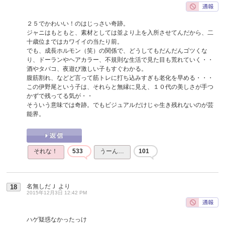
２５でかわいい！のはじっさい奇跡。
ジャニはもともと、素材としては並より上を入所させてんだから、二
十歳位まではカワイイの当たり前。
でも、成長ホルモン（笑）の関係で、どうしてもだんだんゴツくな
り、ドーランやヘアカラー、不規則な生活で見た目も荒れていく・・
酒やタバコ、夜遊び激しい子もすぐわかる。
腹筋割れ、などど言って筋トレに打ち込みすぎも老化を早める・・・
この伊野尾という子は、それらと無縁に見え、１０代の美しさが手つ
かずで残ってる気が・・
そういう意味では奇跡。でもビジュアルだけじゃ生き残れないのが芸
能界。
それな！
533
うーん…
101
名無しだＪ
より
18
2015年12月3日 12:42 PM
ハゲ疑惑なかったっけ