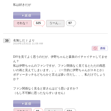
私は好きだが
それな！
325
うーん…
97
名無しだＪ
より
39
2016年1月31日 11:08 AM
DIYを見てよく思うのだが、伊野ちゃんと森泉のイチャイチャしてませ
ん？
私は伊野ちゃんのファンですが、ファン関係なく見てるとただの両思
いの画と見えてしまいます。。。（一方的に伊野ちゃんがスキとか）
ボディータッチもどちらかと言えば多い方だし、、、私だけでしょう
か？
ファン関係なく見ると皆さんはどう思いますか？
（もし不可解に思ったならすいません）