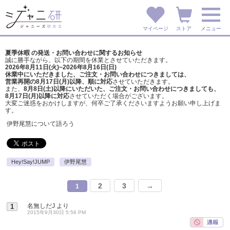
マイページ
ストア
メニュー
夏季休暇 の発送・お問い合わせに関するお知らせ
誠に勝手ながら、以下の期間を休業とさせていただきます。
2026年8月11日(火)~2026年8月16日(日)
休業中にいただきました、ご注文・お問い合わせにつきましては、
営業再開の8月17日(月)以降、順に対応
させていただきます。
また、
8月8日(土)以降にいただいた、ご注文・
お問い合わせにつきましても、
8月17日(月)以降に対応
させていただく場合がございます。
大変ご迷惑をおかけしますが、
何卒ご了承くださいますようお願い申し上げま
す。
伊野尾慧について語ろう
Hey!Say!JUMP
伊野尾慧
2
3
→
1
名無しだJ
より
1
2015年9月30日 5:56 PM