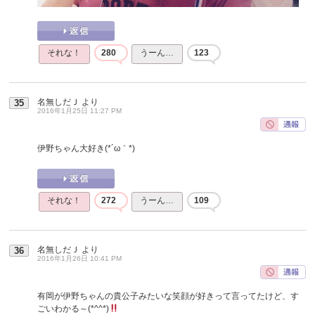
それな！
280
うーん…
123
名無しだＪ
より
35
2016年1月25日 11:27 PM
伊野ちゃん大好き(*´ω｀*)
それな！
272
うーん…
109
名無しだＪ
より
36
2016年1月26日 10:41 PM
有岡が伊野ちゃんの貴公子みたいな笑顔が好きって言ってたけど、す
ごいわかる～(*^^*)