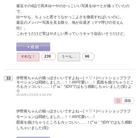
最近そのd誌で髙木ゆーやのかっこいい写真をゆーとが撮っていたの
で、
ゆーやも、ちょっと悪そうなかっこよさを徹底すればいいのに。
最近のメンバー写真を見る限り、地が出過ぎ（ママ呼びの甘えん
坊）。
こわそうだけど実はやさしい男っていうキャラ似合いそうだけど。
それな！
239
うーん…
66
伊野尾ちゃんの猫っぽさいいですよね～( 〃▽〃)ペットショップラブ
33
モーションは悶絶しました…！！//////可愛い…！ 図面を描けちゃうとこ
ろもカッコいい……！(*´ω｀*)DIYではもう感動しちゃいました(笑)
よ
り
2016年1月25日 6:36 PM
伊野尾ちゃんの猫っぽさいいですよね～( 〃▽〃)ペットショップラブ
モーションは悶絶しました…！！//////可愛い…！
図面を描けちゃうところもカッコいい……！(*´ω｀*)DIYではもう感動
しちゃいました(笑)