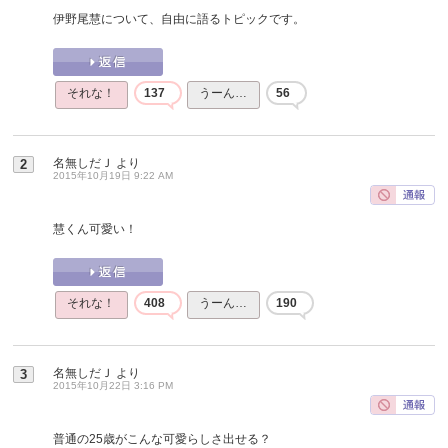
伊野尾慧について、自由に語るトピックです。
それな！
137
うーん…
56
名無しだＪ
より
2
2015年10月19日 9:22 AM
慧くん可愛い！
それな！
408
うーん…
190
名無しだＪ
より
3
2015年10月22日 3:16 PM
普通の25歳がこんな可愛らしさ出せる？