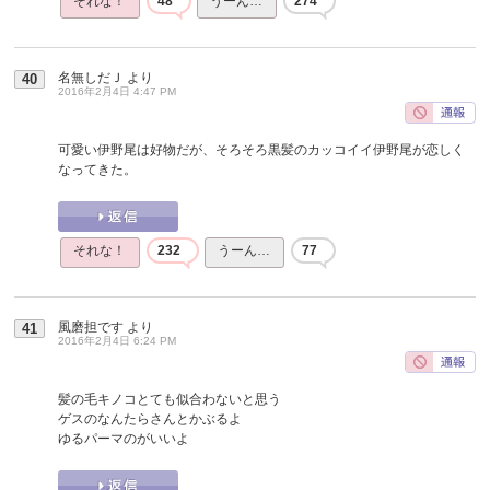
それな！
48
うーん…
274
名無しだＪ
より
40
2016年2月4日 4:47 PM
可愛い伊野尾は好物だが、そろそろ黒髪のカッコイイ伊野尾が恋しく
なってきた。
それな！
232
うーん…
77
風磨担です
より
41
2016年2月4日 6:24 PM
髪の毛キノコとても似合わないと思う
ゲスのなんたらさんとかぶるよ
ゆるパーマのがいいよ