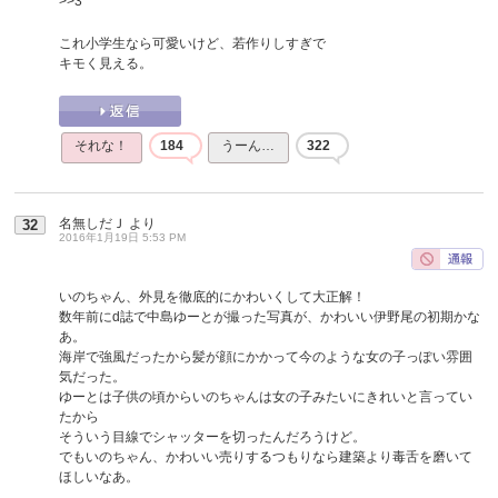
>>3
これ小学生なら可愛いけど、若作りしすぎで
キモく見える。
それな！
184
うーん…
322
名無しだＪ
より
32
2016年1月19日 5:53 PM
いのちゃん、外見を徹底的にかわいくして大正解！
数年前にd誌で中島ゆーとが撮った写真が、かわいい伊野尾の初期かな
あ。
海岸で強風だったから髪が顔にかかって今のような女の子っぽい雰囲
気だった。
ゆーとは子供の頃からいのちゃんは女の子みたいにきれいと言ってい
たから
そういう目線でシャッターを切ったんだろうけど。
でもいのちゃん、かわいい売りするつもりなら建築より毒舌を磨いて
ほしいなあ。