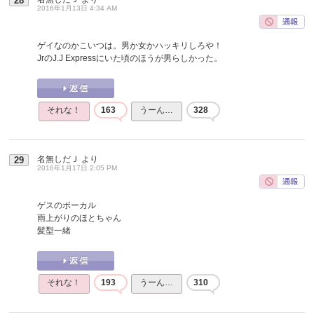
28
2016年1月13日 4:34 AM
ゲイなのかこいつは。男か女かハッキリしろや！
JrのJ.J Expressにいた頃のほうが男らしかった。
それな！
163
うーん…
328
名無しだＪ
より
29
2016年1月17日 2:05 PM
ゲスのボーカル
雨上がりのほとちゃん
髪型一緒
それな！
193
うーん…
310