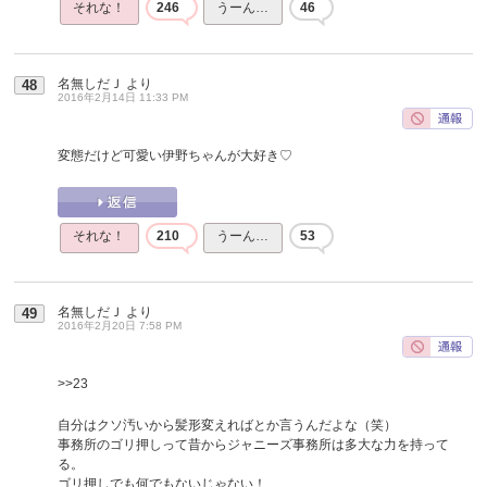
それな！
246
うーん…
46
名無しだＪ
より
48
2016年2月14日 11:33 PM
変態だけど可愛い伊野ちゃんが大好き♡
それな！
210
うーん…
53
名無しだＪ
より
49
2016年2月20日 7:58 PM
>>23
自分はクソ汚いから髪形変えればとか言うんだよな（笑）
事務所のゴリ押しって昔からジャニーズ事務所は多大な力を持って
る。
ゴリ押しでも何でもないじゃない！