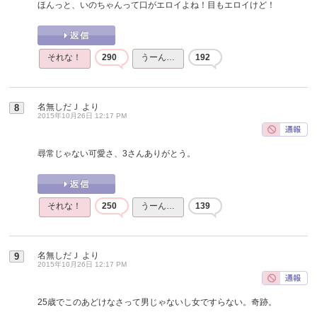
ほんっと、いのちゃんって口がエロイよね！目もエロイけど！
それな！
290
うーん…
192
名無しだＪ
より
8
2015年10月26日 12:17 PM
尋常じゃない可愛さ、3さんありがとう。
それな！
250
うーん…
139
名無しだＪ
より
9
2015年10月26日 12:17 PM
25歳でこのあどけなさって男じゃないし女ですらない。奇跡。