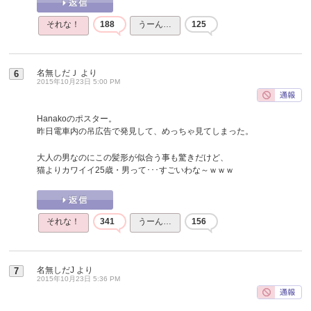
それな！
188
うーん…
125
名無しだＪ
より
6
2015年10月23日 5:00 PM
Hanakoのポスター。
昨日電車内の吊広告で発見して、めっちゃ見てしまった。
大人の男なのにこの髪形が似合う事も驚きだけど、
猫よりカワイイ25歳・男って･･･すごいわな～ｗｗｗ
それな！
341
うーん…
156
名無しだJ
より
7
2015年10月23日 5:36 PM