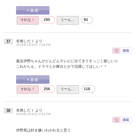
それな！
295
うーん…
92
名無しだＪ
より
37
2016年1月30日 3:28 PM
最近伊野ちゃんがどんどんテレビに出てきてすっごく嬉しい☆
これからも、ドラマとか舞台とかで活躍してほしい＾＾
それな！
256
うーん…
118
名無しだＪ
より
38
2016年1月30日 8:54 PM
伊野尾は好き嫌いわかれると思う