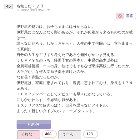
名無しだＪ
より
45
2016年2月5日 9:42 PM
伊野尾の魅力は、お子ちゃまには分からない。
伊野尾にはなんとなく影があるが、それが何処から来るものなのか彼
は一生
語らないだろう。しかしおそらく、人生の中で何回かは、立ち止まっ
て真剣に
自分の人生をギリギリ考えたであろう知性がかいま見える。
ＪＵＭＰ９名のうち、帰国子女の岡本と、中退の高木以外は
全員堀越芸能コース出身。彼はそもそもなぜ東洋高校に行ったのか。
大卒だが、なぜ人文系学部を避けたのか。
なぜ長く寡黙だったのか。
伊野尾は、家庭に恵まれており、容姿に恵まれており、身長も１７４
㎝あり、
ＪＵＭＰメンバーとしてデビューも早々にかなっている。
にもかかわらず、不思議な影がある。
ミステリアスで皮肉っぽく、自分を語らないアイドル。
まったく新しいタイプのジャニーズ タレント。
それな！
408
うーん…
123