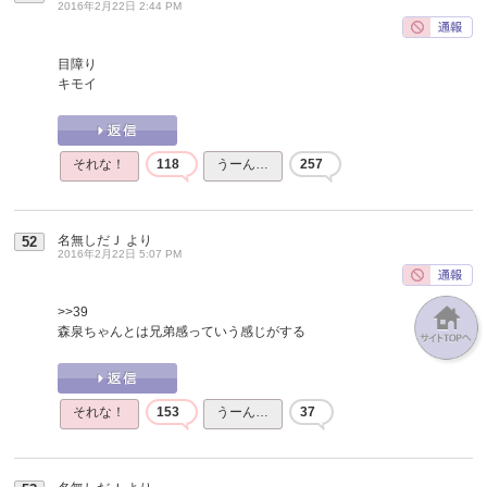
2016年2月22日 2:44 PM
目障り
キモイ
それな！
118
うーん…
257
名無しだＪ
より
52
2016年2月22日 5:07 PM
>>39
森泉ちゃんとは兄弟感っていう感じがする
それな！
153
うーん…
37