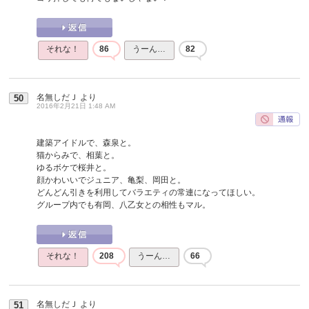
それな！
86
うーん…
82
名無しだＪ
より
50
2016年2月21日 1:48 AM
建築アイドルで、森泉と。
猫からみで、相葉と。
ゆるボケで桜井と。
顔かわいいでジュニア、亀梨、岡田と。
どんどん引きを利用してバラエティの常連になってほしい。
グループ内でも有岡、八乙女との相性もマル。
それな！
208
うーん…
66
名無しだＪ
より
51