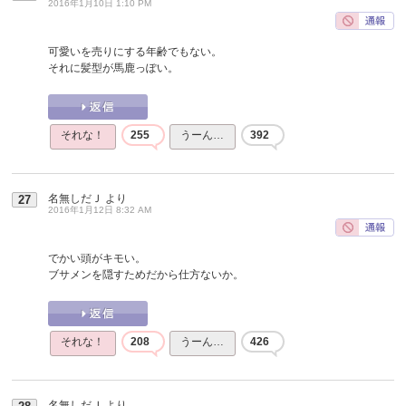
2016年1月10日 1:10 PM
可愛いを売りにする年齢でもない。
それに髪型が馬鹿っぽい。
それな！
255
うーん…
392
名無しだＪ
より
27
2016年1月12日 8:32 AM
でかい頭がキモい。
ブサメンを隠すためだから仕方ないか。
それな！
208
うーん…
426
名無しだＪ
より