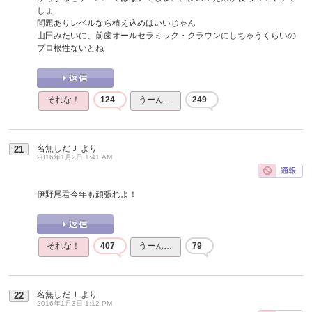
しょ
問題ありレベルなら植え込めばいいじゃん
山田みたいに、前歯オールセラミック・クラウンにしちゃうくらいの
プロ根性ないとね
それな！
124
うーん…
249
名無しだＪ
より
21
2016年1月2日 1:41 AM
伊野尾君今年も頑張れよ！
それな！
407
うーん…
79
名無しだＪ
より
22
2016年1月3日 1:12 PM