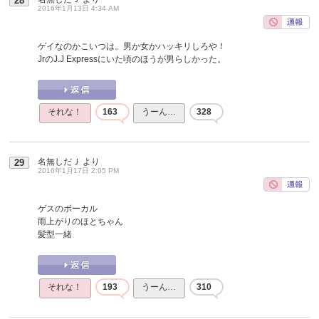
28
2016年1月13日 4:34 AM
ゲイなのかこいつは。男か女かハッキリしろや！
JrのJ.J Expressにいた頃のほうが男らしかった。
それな！
163
うーん…
328
名無しだＪ
より
29
2016年1月17日 2:05 PM
ゲスのボーカル
雨上がりのほとちゃん
髪型一緒
それな！
193
うーん…
310