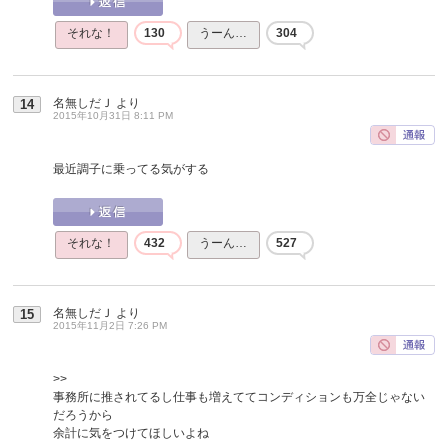
それな！
130
うーん…
304
名無しだＪ
より
14
2015年10月31日 8:11 PM
最近調子に乗ってる気がする
それな！
432
うーん…
527
名無しだＪ
より
15
2015年11月2日 7:26 PM
>>
事務所に推されてるし仕事も増えててコンディションも万全じゃない
だろうから
余計に気をつけてほしいよね