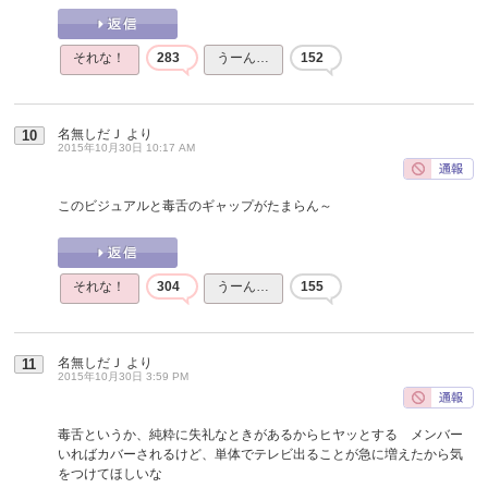
それな！
283
うーん…
152
名無しだＪ
より
10
2015年10月30日 10:17 AM
このビジュアルと毒舌のギャップがたまらん～
それな！
304
うーん…
155
名無しだＪ
より
11
2015年10月30日 3:59 PM
毒舌というか、純粋に失礼なときがあるからヒヤッとする メンバー
いればカバーされるけど、単体でテレビ出ることが急に増えたから気
をつけてほしいな