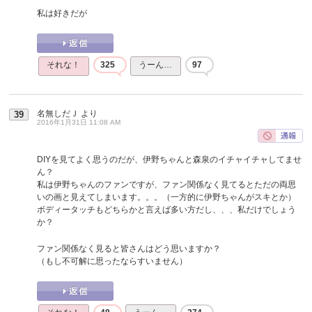
私は好きだが
それな！
325
うーん…
97
名無しだＪ
より
39
2016年1月31日 11:08 AM
DIYを見てよく思うのだが、伊野ちゃんと森泉のイチャイチャしてませ
ん？
私は伊野ちゃんのファンですが、ファン関係なく見てるとただの両思
いの画と見えてしまいます。。。（一方的に伊野ちゃんがスキとか）
ボディータッチもどちらかと言えば多い方だし、、、私だけでしょう
か？
ファン関係なく見ると皆さんはどう思いますか？
（もし不可解に思ったならすいません）