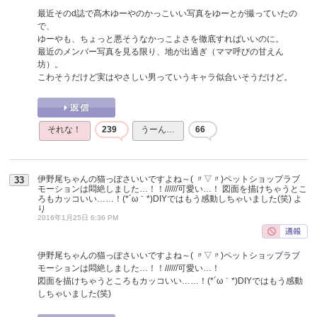
最近そのd誌で髙木ゆーやのかっこいい写真をゆーとが撮っていたの
で、
ゆーやも、ちょっと悪そうなかっこよさを徹底すればいいのに。
最近のメンバー写真を見る限り、地が出過ぎ（ママ呼びの甘えん
坊）。
こわそうだけど実はやさしい男っていうキャラ似合いそうだけど。
それな！
239
うーん…
66
伊野尾ちゃんの猫っぽさいいですよね～( 〃▽〃)ペットショップラブ
33
モーションは悶絶しました…！！//////可愛い…！ 図面を描けちゃうとこ
ろもカッコいい……！(*´ω｀*)DIYではもう感動しちゃいました(笑)
よ
り
2016年1月25日 6:36 PM
伊野尾ちゃんの猫っぽさいいですよね～( 〃▽〃)ペットショップラブ
モーションは悶絶しました…！！//////可愛い…！
図面を描けちゃうところもカッコいい……！(*´ω｀*)DIYではもう感動
しちゃいました(笑)