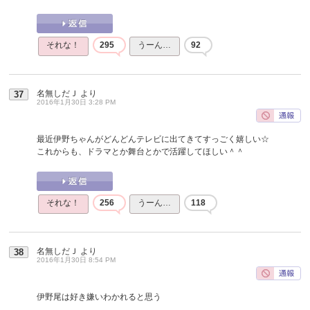
それな！
295
うーん…
92
名無しだＪ
より
37
2016年1月30日 3:28 PM
最近伊野ちゃんがどんどんテレビに出てきてすっごく嬉しい☆
これからも、ドラマとか舞台とかで活躍してほしい＾＾
それな！
256
うーん…
118
名無しだＪ
より
38
2016年1月30日 8:54 PM
伊野尾は好き嫌いわかれると思う