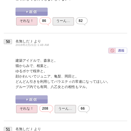
それな！
86
うーん…
82
名無しだＪ
より
50
2016年2月21日 1:48 AM
建築アイドルで、森泉と。
猫からみで、相葉と。
ゆるボケで桜井と。
顔かわいいでジュニア、亀梨、岡田と。
どんどん引きを利用してバラエティの常連になってほしい。
グループ内でも有岡、八乙女との相性もマル。
それな！
208
うーん…
66
名無しだＪ
より
51