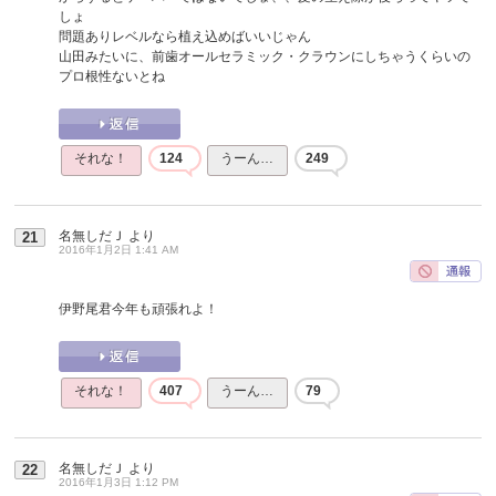
しょ
問題ありレベルなら植え込めばいいじゃん
山田みたいに、前歯オールセラミック・クラウンにしちゃうくらいの
プロ根性ないとね
それな！
124
うーん…
249
名無しだＪ
より
21
2016年1月2日 1:41 AM
伊野尾君今年も頑張れよ！
それな！
407
うーん…
79
名無しだＪ
より
22
2016年1月3日 1:12 PM