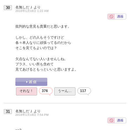
名無しだＪ
より
30
2016年1月18日 1:22 AM
批判的な意見も貴重だと思います。
しかし、どの人もそうですけど
各々本人なりに頑張ってるのだから
そこを見てもよいのでは？
欠点なんてない人いませんしね。
プラス、いい所も含めて
見てあげるともっといいと思いますよ。
それな！
376
うーん…
117
名無しだＪ
より
31
2016年1月18日 7:54 PM