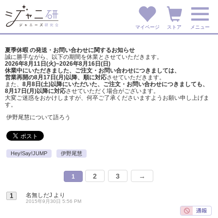
マイページ
ストア
メニュー
夏季休暇 の発送・お問い合わせに関するお知らせ
誠に勝手ながら、以下の期間を休業とさせていただきます。
2026年8月11日(火)~2026年8月16日(日)
休業中にいただきました、ご注文・お問い合わせにつきましては、
営業再開の8月17日(月)以降、順に対応
させていただきます。
また、
8月8日(土)以降にいただいた、ご注文・
お問い合わせにつきましても、
8月17日(月)以降に対応
させていただく場合がございます。
大変ご迷惑をおかけしますが、
何卒ご了承くださいますようお願い申し上げま
す。
伊野尾慧について語ろう
Hey!Say!JUMP
伊野尾慧
2
3
→
1
名無しだJ
より
1
2015年9月30日 5:56 PM