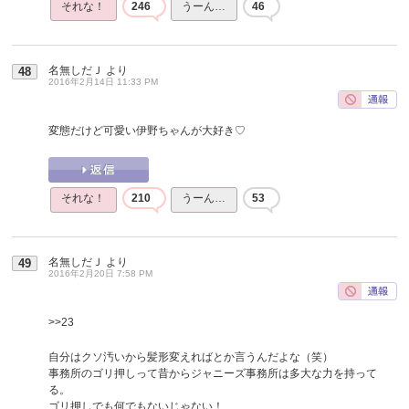
それな！
246
うーん…
46
名無しだＪ
より
48
2016年2月14日 11:33 PM
変態だけど可愛い伊野ちゃんが大好き♡
それな！
210
うーん…
53
名無しだＪ
より
49
2016年2月20日 7:58 PM
>>23
自分はクソ汚いから髪形変えればとか言うんだよな（笑）
事務所のゴリ押しって昔からジャニーズ事務所は多大な力を持って
る。
ゴリ押しでも何でもないじゃない！