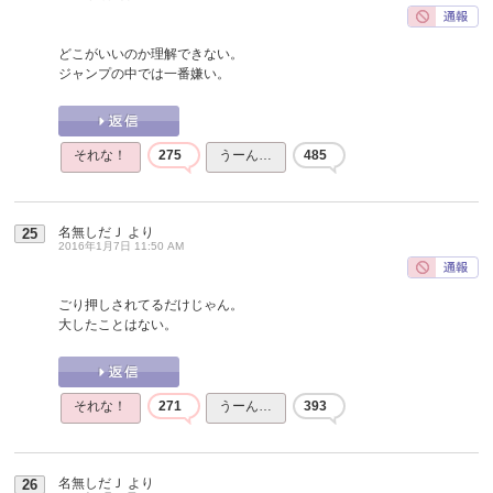
どこがいいのか理解できない。
ジャンプの中では一番嫌い。
それな！
275
うーん…
485
名無しだＪ
より
25
2016年1月7日 11:50 AM
ごり押しされてるだけじゃん。
大したことはない。
それな！
271
うーん…
393
名無しだＪ
より
26