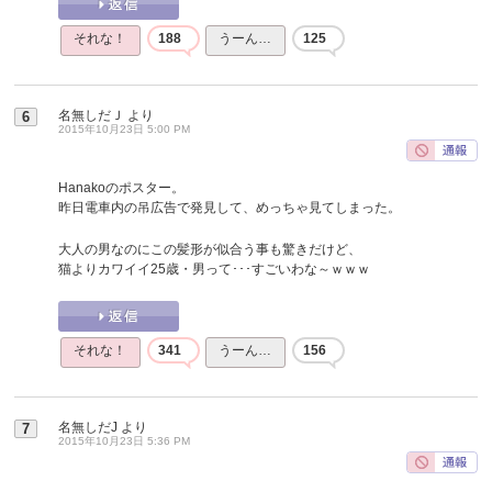
それな！
188
うーん…
125
名無しだＪ
より
6
2015年10月23日 5:00 PM
Hanakoのポスター。
昨日電車内の吊広告で発見して、めっちゃ見てしまった。
大人の男なのにこの髪形が似合う事も驚きだけど、
猫よりカワイイ25歳・男って･･･すごいわな～ｗｗｗ
それな！
341
うーん…
156
名無しだJ
より
7
2015年10月23日 5:36 PM