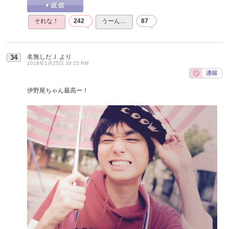
それな！
242
うーん…
87
名無しだＪ
より
34
2016年1月25日 10:15 PM
伊野尾ちゃん最高ー！