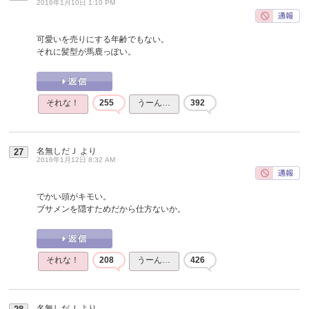
2016年1月10日 1:10 PM
可愛いを売りにする年齢でもない。
それに髪型が馬鹿っぽい。
それな！
255
うーん…
392
名無しだＪ
より
27
2016年1月12日 8:32 AM
でかい頭がキモい。
ブサメンを隠すためだから仕方ないか。
それな！
208
うーん…
426
名無しだＪ
より