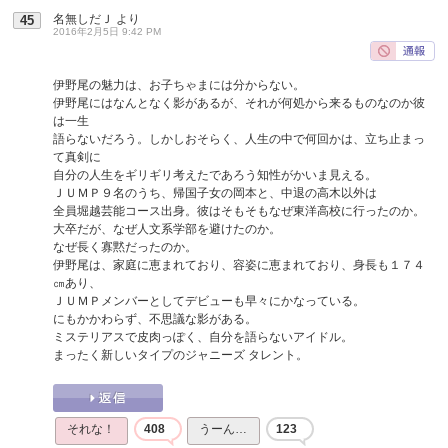
名無しだＪ
より
45
2016年2月5日 9:42 PM
伊野尾の魅力は、お子ちゃまには分からない。
伊野尾にはなんとなく影があるが、それが何処から来るものなのか彼
は一生
語らないだろう。しかしおそらく、人生の中で何回かは、立ち止まっ
て真剣に
自分の人生をギリギリ考えたであろう知性がかいま見える。
ＪＵＭＰ９名のうち、帰国子女の岡本と、中退の高木以外は
全員堀越芸能コース出身。彼はそもそもなぜ東洋高校に行ったのか。
大卒だが、なぜ人文系学部を避けたのか。
なぜ長く寡黙だったのか。
伊野尾は、家庭に恵まれており、容姿に恵まれており、身長も１７４
㎝あり、
ＪＵＭＰメンバーとしてデビューも早々にかなっている。
にもかかわらず、不思議な影がある。
ミステリアスで皮肉っぽく、自分を語らないアイドル。
まったく新しいタイプのジャニーズ タレント。
それな！
408
うーん…
123