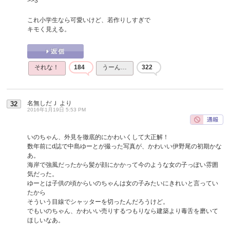
>>3
これ小学生なら可愛いけど、若作りしすぎで
キモく見える。
それな！
184
うーん…
322
名無しだＪ
より
32
2016年1月19日 5:53 PM
いのちゃん、外見を徹底的にかわいくして大正解！
数年前にd誌で中島ゆーとが撮った写真が、かわいい伊野尾の初期かな
あ。
海岸で強風だったから髪が顔にかかって今のような女の子っぽい雰囲
気だった。
ゆーとは子供の頃からいのちゃんは女の子みたいにきれいと言ってい
たから
そういう目線でシャッターを切ったんだろうけど。
でもいのちゃん、かわいい売りするつもりなら建築より毒舌を磨いて
ほしいなあ。