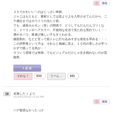
２５でかわいい！のはじっさい奇跡。
ジャニはもともと、素材としては並より上を入所させてんだから、二
十歳位まではカワイイの当たり前。
でも、成長ホルモン（笑）の関係で、どうしてもだんだんゴツくな
り、ドーランやヘアカラー、不規則な生活で見た目も荒れていく・・
酒やタバコ、夜遊び激しい子もすぐわかる。
腹筋割れ、などど言って筋トレに打ち込みすぎも老化を早める・・・
この伊野尾という子は、それらと無縁に見え、１０代の美しさが手つ
かずで残ってる気が・・
そういう意味では奇跡。でもビジュアルだけじゃ生き残れないのが芸
能界。
それな！
533
うーん…
101
名無しだＪ
より
18
2015年12月3日 12:42 PM
ハゲ疑惑なかったっけ