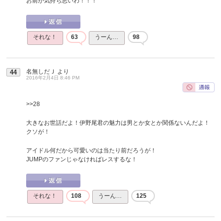
お前が気持ち悪いわ！！！
それな！
63
うーん…
98
名無しだＪ
より
44
2016年2月4日 8:46 PM
>>28
大きなお世話だよ！伊野尾君の魅力は男とか女とか関係ないんだよ！
クソが！
アイドル何だから可愛いのは当たり前だろうが！
JUMPのファンじゃなければレスするな！
それな！
108
うーん…
125