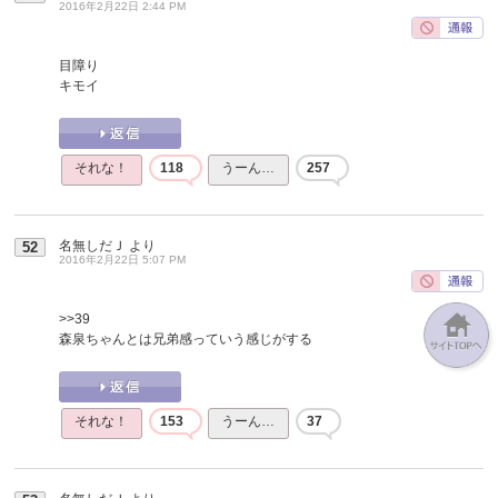
2016年2月22日 2:44 PM
目障り
キモイ
それな！
118
うーん…
257
名無しだＪ
より
52
2016年2月22日 5:07 PM
>>39
森泉ちゃんとは兄弟感っていう感じがする
それな！
153
うーん…
37