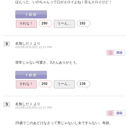
ほんっと、いのちゃんって口がエロイよね！目もエロイけど！
それな！
290
うーん…
192
名無しだＪ
より
8
2015年10月26日 12:17 PM
尋常じゃない可愛さ、3さんありがとう。
それな！
250
うーん…
139
名無しだＪ
より
9
2015年10月26日 12:17 PM
25歳でこのあどけなさって男じゃないし女ですらない。奇跡。