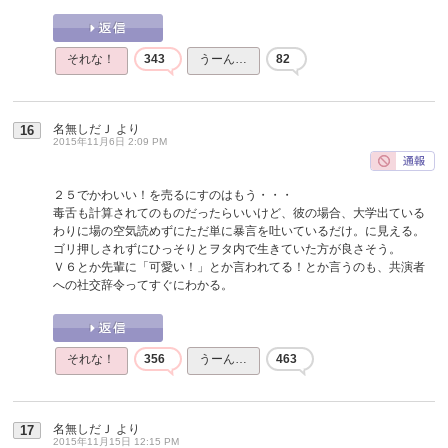
それな！
343
うーん…
82
名無しだＪ
より
16
2015年11月6日 2:09 PM
２５でかわいい！を売るにすのはもう・・・
毒舌も計算されてのものだったらいいけど、彼の場合、大学出ている
わりに場の空気読めずにただ単に暴言を吐いているだけ。に見える。
ゴリ押しされずにひっそりとヲタ内で生きていた方が良さそう。
Ｖ６とか先輩に「可愛い！」とか言われてる！とか言うのも、共演者
への社交辞令ってすぐにわかる。
それな！
356
うーん…
463
名無しだＪ
より
17
2015年11月15日 12:15 PM