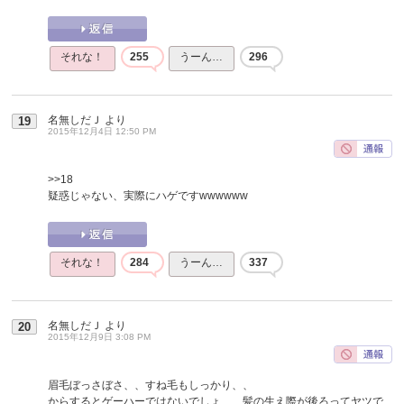
それな！
255
うーん…
296
名無しだＪ
より
19
2015年12月4日 12:50 PM
>>18
疑惑じゃない、実際にハゲですwwwwww
それな！
284
うーん…
337
名無しだＪ
より
20
2015年12月9日 3:08 PM
眉毛ぼっさぼさ、、すね毛もしっかり、、
からするとゲーハーではないでしょ、、髪の生え際が後ろってヤツで