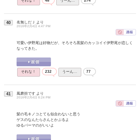
それな！
48
うーん…
274
名無しだＪ
より
40
2016年2月4日 4:47 PM
可愛い伊野尾は好物だが、そろそろ黒髪のカッコイイ伊野尾が恋しく
なってきた。
それな！
232
うーん…
77
風磨担です
より
41
2016年2月4日 6:24 PM
髪の毛キノコとても似合わないと思う
ゲスのなんたらさんとかぶるよ
ゆるパーマのがいいよ