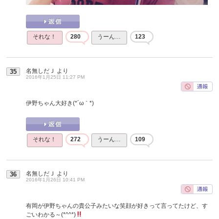
それな！
280
うーん…
123
名無しだＪ
より
35
2016年1月25日 11:27 PM
伊野ちゃん大好き(*´ω｀*)
それな！
272
うーん…
109
名無しだＪ
より
36
2016年1月26日 10:41 PM
有岡が伊野ちゃんの貴公子みたいな笑顔が好きって言ってたけど、す
ごいわかる～(*^^*)