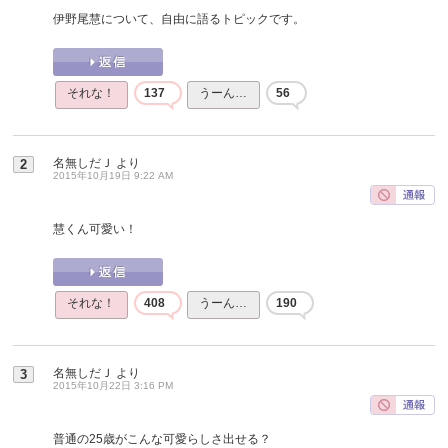
伊野尾慧について、自由に語るトピックです。
それな！
137
うーん…
56
名無しだＪ
より
2
2015年10月19日 9:22 AM
慧くん可愛い！
それな！
408
うーん…
190
名無しだＪ
より
3
2015年10月22日 3:16 PM
普通の25歳がこんな可愛らしさ出せる？