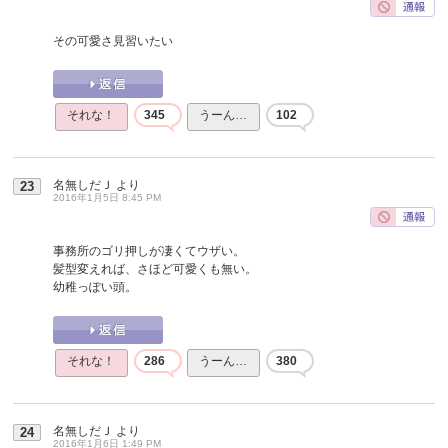
その可愛さ見習いたい
それな！
345
うーん…
102
名無しだＪ
より
23
2016年1月5日 8:45 PM
事務所のゴリ押しが凄くてウザい。
髪型変えれば、さほど可愛くも無い。
幼稚っぽい頭。
それな！
286
うーん…
380
名無しだＪ
より
24
2016年1月6日 1:49 PM