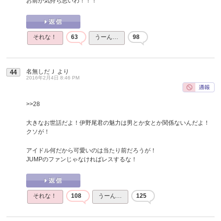
お前が気持ち悪いわ！！！
それな！
63
うーん…
98
名無しだＪ
より
44
2016年2月4日 8:46 PM
>>28
大きなお世話だよ！伊野尾君の魅力は男とか女とか関係ないんだよ！
クソが！
アイドル何だから可愛いのは当たり前だろうが！
JUMPのファンじゃなければレスするな！
それな！
108
うーん…
125