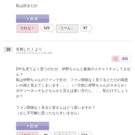
私は好きだが
それな！
325
うーん…
97
名無しだＪ
より
39
2016年1月31日 11:08 AM
DIYを見てよく思うのだが、伊野ちゃんと森泉のイチャイチャしてませ
ん？
私は伊野ちゃんのファンですが、ファン関係なく見てるとただの両思
いの画と見えてしまいます。。。（一方的に伊野ちゃんがスキとか）
ボディータッチもどちらかと言えば多い方だし、、、私だけでしょう
か？
ファン関係なく見ると皆さんはどう思いますか？
（もし不可解に思ったならすいません）