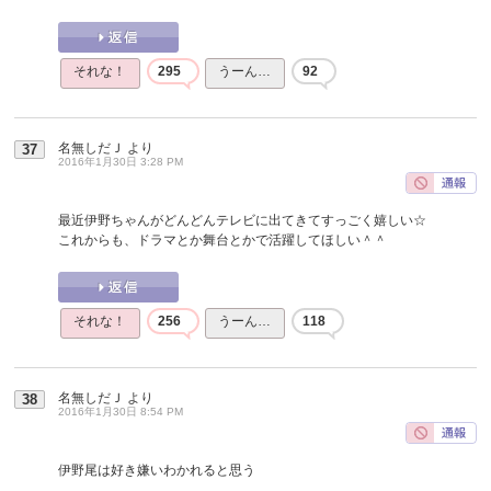
それな！
295
うーん…
92
名無しだＪ
より
37
2016年1月30日 3:28 PM
最近伊野ちゃんがどんどんテレビに出てきてすっごく嬉しい☆
これからも、ドラマとか舞台とかで活躍してほしい＾＾
それな！
256
うーん…
118
名無しだＪ
より
38
2016年1月30日 8:54 PM
伊野尾は好き嫌いわかれると思う