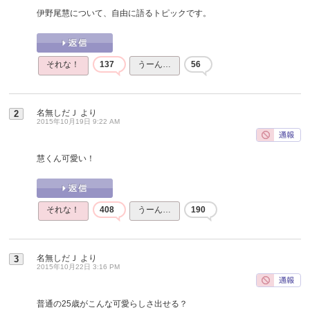
伊野尾慧について、自由に語るトピックです。
それな！
137
うーん…
56
名無しだＪ
より
2
2015年10月19日 9:22 AM
慧くん可愛い！
それな！
408
うーん…
190
名無しだＪ
より
3
2015年10月22日 3:16 PM
普通の25歳がこんな可愛らしさ出せる？