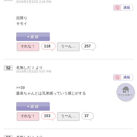
2016年2月22日 2:44 PM
目障り
キモイ
それな！
118
うーん…
257
名無しだＪ
より
52
2016年2月22日 5:07 PM
>>39
森泉ちゃんとは兄弟感っていう感じがする
それな！
153
うーん…
37