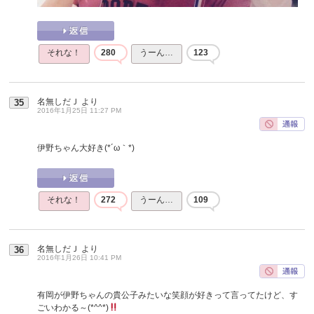
それな！
280
うーん…
123
名無しだＪ
より
35
2016年1月25日 11:27 PM
伊野ちゃん大好き(*´ω｀*)
それな！
272
うーん…
109
名無しだＪ
より
36
2016年1月26日 10:41 PM
有岡が伊野ちゃんの貴公子みたいな笑顔が好きって言ってたけど、す
ごいわかる～(*^^*)