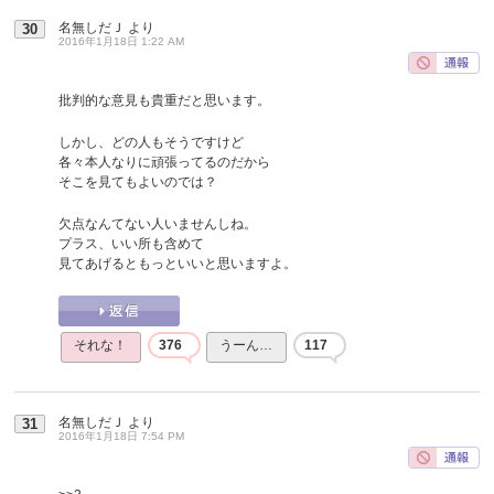
名無しだＪ
より
30
2016年1月18日 1:22 AM
批判的な意見も貴重だと思います。
しかし、どの人もそうですけど
各々本人なりに頑張ってるのだから
そこを見てもよいのでは？
欠点なんてない人いませんしね。
プラス、いい所も含めて
見てあげるともっといいと思いますよ。
それな！
376
うーん…
117
名無しだＪ
より
31
2016年1月18日 7:54 PM