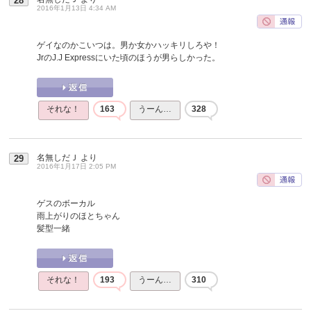
28
2016年1月13日 4:34 AM
ゲイなのかこいつは。男か女かハッキリしろや！
JrのJ.J Expressにいた頃のほうが男らしかった。
それな！
163
うーん…
328
名無しだＪ
より
29
2016年1月17日 2:05 PM
ゲスのボーカル
雨上がりのほとちゃん
髪型一緒
それな！
193
うーん…
310