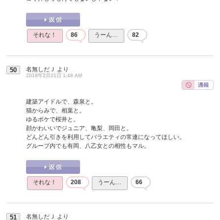
それな！
86
うーん…
82
名無しだＪ
より
50
2016年2月21日 1:48 AM
建築アイドルで、森泉と。
猫からみで、相葉と。
ゆるボケで桜井と。
顔かわいいでジュニア、亀梨、岡田と。
どんどん引きを利用してバラエティの常連になってほしい。
グループ内でも有岡、八乙女との相性もマル。
それな！
208
うーん…
66
名無しだＪ
より
51