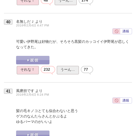
それな！
48
うーん…
274
名無しだＪ
より
40
2016年2月4日 4:47 PM
可愛い伊野尾は好物だが、そろそろ黒髪のカッコイイ伊野尾が恋しく
なってきた。
それな！
232
うーん…
77
風磨担です
より
41
2016年2月4日 6:24 PM
髪の毛キノコとても似合わないと思う
ゲスのなんたらさんとかぶるよ
ゆるパーマのがいいよ