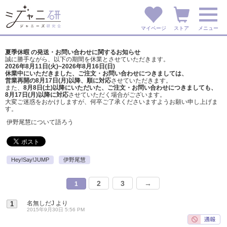
マイページ
ストア
メニュー
夏季休暇 の発送・お問い合わせに関するお知らせ
誠に勝手ながら、以下の期間を休業とさせていただきます。
2026年8月11日(火)~2026年8月16日(日)
休業中にいただきました、ご注文・お問い合わせにつきましては、
営業再開の8月17日(月)以降、順に対応
させていただきます。
また、
8月8日(土)以降にいただいた、ご注文・
お問い合わせにつきましても、
8月17日(月)以降に対応
させていただく場合がございます。
大変ご迷惑をおかけしますが、
何卒ご了承くださいますようお願い申し上げま
す。
伊野尾慧について語ろう
Hey!Say!JUMP
伊野尾慧
2
3
→
1
名無しだJ
より
1
2015年9月30日 5:56 PM