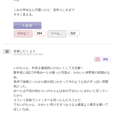
>>3
これ小学生なら可愛いけど、若作りしすぎで
キモく見える。
それな！
184
うーん…
322
名無しだＪ
より
32
2016年1月19日 5:53 PM
いのちゃん、外見を徹底的にかわいくして大正解！
数年前にd誌で中島ゆーとが撮った写真が、かわいい伊野尾の初期かな
あ。
海岸で強風だったから髪が顔にかかって今のような女の子っぽい雰囲
気だった。
ゆーとは子供の頃からいのちゃんは女の子みたいにきれいと言ってい
たから
そういう目線でシャッターを切ったんだろうけど。
でもいのちゃん、かわいい売りするつもりなら建築より毒舌を磨いて
ほしいなあ。