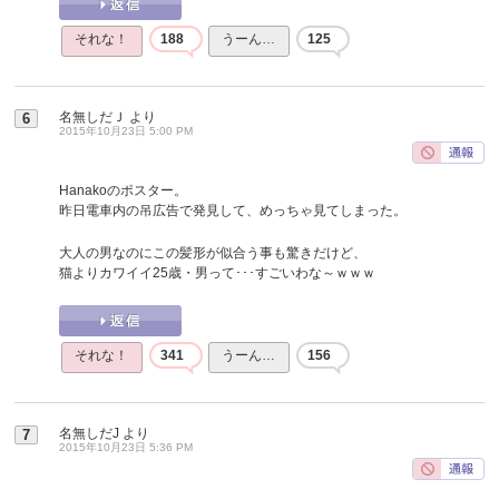
それな！
188
うーん…
125
名無しだＪ
より
6
2015年10月23日 5:00 PM
Hanakoのポスター。
昨日電車内の吊広告で発見して、めっちゃ見てしまった。
大人の男なのにこの髪形が似合う事も驚きだけど、
猫よりカワイイ25歳・男って･･･すごいわな～ｗｗｗ
それな！
341
うーん…
156
名無しだJ
より
7
2015年10月23日 5:36 PM