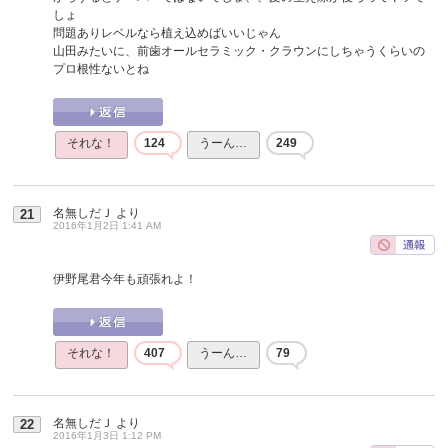
しょ
問題ありレベルなら植え込めばいいじゃん
山田みたいに、前歯オールセラミック・クラウンにしちゃうくらいの
プロ根性ないとね
それな！
124
うーん…
249
名無しだＪ
より
21
2016年1月2日 1:41 AM
伊野尾君今年も頑張れよ！
それな！
407
うーん…
79
名無しだＪ
より
22
2016年1月3日 1:12 PM