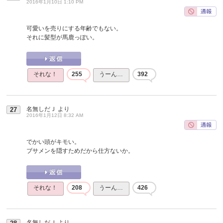
2016年1月10日 1:10 PM
可愛いを売りにする年齢でもない。
それに髪型が馬鹿っぽい。
それな！
255
うーん…
392
名無しだＪ
より
27
2016年1月12日 8:32 AM
でかい頭がキモい。
ブサメンを隠すためだから仕方ないか。
それな！
208
うーん…
426
名無しだＪ
より