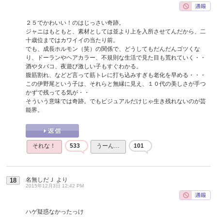
２５でかわいい！のはじっさい奇跡。
ジャニはもともと、素材としては並より上を入所させてんだから、二
十歳位まではカワイイの当たり前。
でも、成長ホルモン（笑）の関係で、どうしてもだんだんゴツくな
り、ドーランやヘアカラー、不規則な生活で見た目も荒れていく・・
酒やタバコ、夜遊び激しい子もすぐわかる。
腹筋割れ、などど言って筋トレに打ち込みすぎも老化を早める・・・
この伊野尾という子は、それらと無縁に見え、１０代の美しさが手つ
かずで残ってる気が・・
そういう意味では奇跡。でもビジュアルだけじゃ生き残れないのが芸
能界。
それな！
533
うーん…
101
名無しだＪ
より
18
2015年12月3日 12:42 PM
ハゲ疑惑なかったっけ