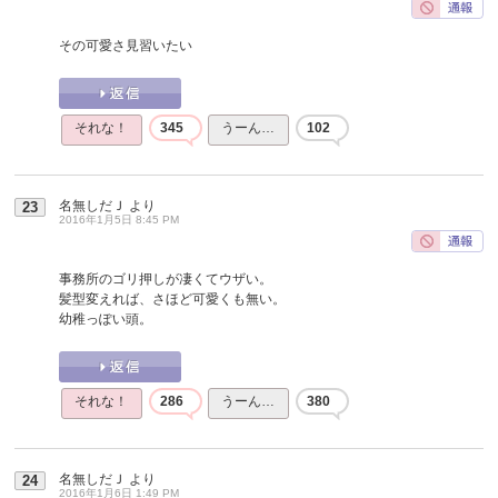
その可愛さ見習いたい
それな！
345
うーん…
102
名無しだＪ
より
23
2016年1月5日 8:45 PM
事務所のゴリ押しが凄くてウザい。
髪型変えれば、さほど可愛くも無い。
幼稚っぽい頭。
それな！
286
うーん…
380
名無しだＪ
より
24
2016年1月6日 1:49 PM