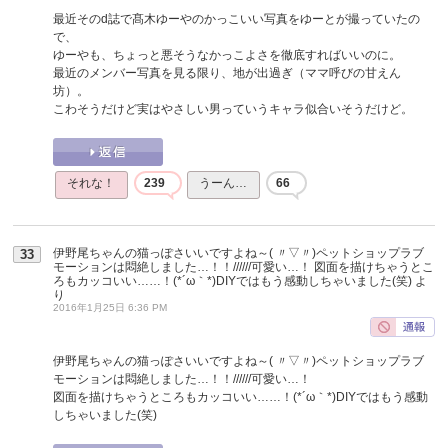
最近そのd誌で髙木ゆーやのかっこいい写真をゆーとが撮っていたの
で、
ゆーやも、ちょっと悪そうなかっこよさを徹底すればいいのに。
最近のメンバー写真を見る限り、地が出過ぎ（ママ呼びの甘えん
坊）。
こわそうだけど実はやさしい男っていうキャラ似合いそうだけど。
それな！
239
うーん…
66
伊野尾ちゃんの猫っぽさいいですよね～( 〃▽〃)ペットショップラブ
33
モーションは悶絶しました…！！//////可愛い…！ 図面を描けちゃうとこ
ろもカッコいい……！(*´ω｀*)DIYではもう感動しちゃいました(笑)
よ
り
2016年1月25日 6:36 PM
伊野尾ちゃんの猫っぽさいいですよね～( 〃▽〃)ペットショップラブ
モーションは悶絶しました…！！//////可愛い…！
図面を描けちゃうところもカッコいい……！(*´ω｀*)DIYではもう感動
しちゃいました(笑)