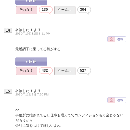
それな！
130
うーん…
304
名無しだＪ
より
14
2015年10月31日 8:11 PM
最近調子に乗ってる気がする
それな！
432
うーん…
527
名無しだＪ
より
15
2015年11月2日 7:26 PM
>>
事務所に推されてるし仕事も増えててコンディションも万全じゃない
だろうから
余計に気をつけてほしいよね