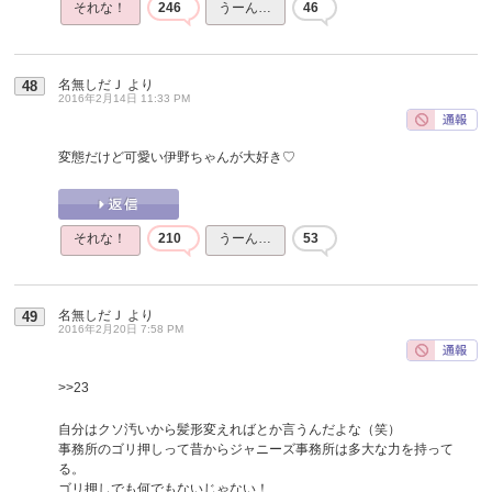
それな！
246
うーん…
46
名無しだＪ
より
48
2016年2月14日 11:33 PM
変態だけど可愛い伊野ちゃんが大好き♡
それな！
210
うーん…
53
名無しだＪ
より
49
2016年2月20日 7:58 PM
>>23
自分はクソ汚いから髪形変えればとか言うんだよな（笑）
事務所のゴリ押しって昔からジャニーズ事務所は多大な力を持って
る。
ゴリ押しでも何でもないじゃない！