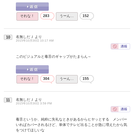
それな！
283
うーん…
152
名無しだＪ
より
10
2015年10月30日 10:17 AM
このビジュアルと毒舌のギャップがたまらん～
それな！
304
うーん…
155
名無しだＪ
より
11
2015年10月30日 3:59 PM
毒舌というか、純粋に失礼なときがあるからヒヤッとする メンバー
いればカバーされるけど、単体でテレビ出ることが急に増えたから気
をつけてほしいな