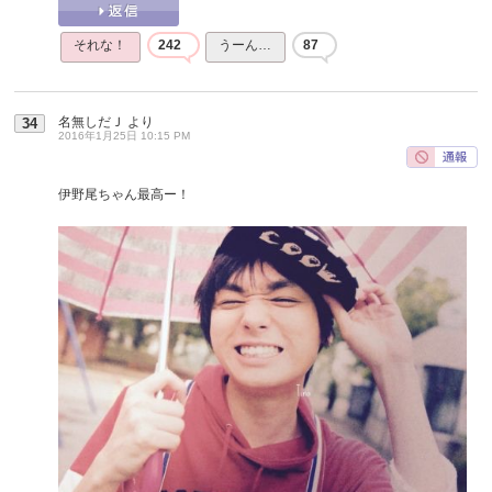
それな！
242
うーん…
87
名無しだＪ
より
34
2016年1月25日 10:15 PM
伊野尾ちゃん最高ー！