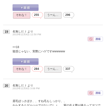
それな！
255
うーん…
296
名無しだＪ
より
19
2015年12月4日 12:50 PM
>>18
疑惑じゃない、実際にハゲですwwwwww
それな！
284
うーん…
337
名無しだＪ
より
20
2015年12月9日 3:08 PM
眉毛ぼっさぼさ、、すね毛もしっかり、、
からするとゲーハーではないでしょ、、髪の生え際が後ろってヤツで