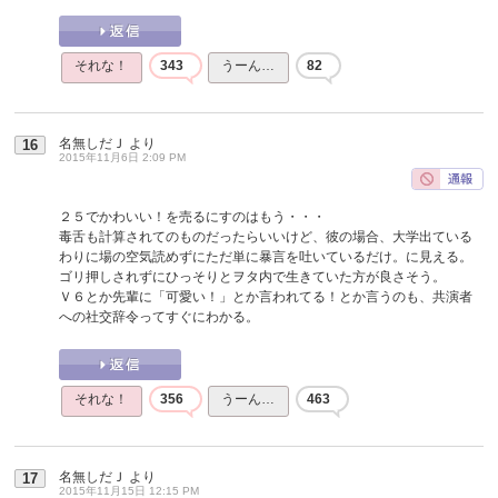
それな！
343
うーん…
82
名無しだＪ
より
16
2015年11月6日 2:09 PM
２５でかわいい！を売るにすのはもう・・・
毒舌も計算されてのものだったらいいけど、彼の場合、大学出ている
わりに場の空気読めずにただ単に暴言を吐いているだけ。に見える。
ゴリ押しされずにひっそりとヲタ内で生きていた方が良さそう。
Ｖ６とか先輩に「可愛い！」とか言われてる！とか言うのも、共演者
への社交辞令ってすぐにわかる。
それな！
356
うーん…
463
名無しだＪ
より
17
2015年11月15日 12:15 PM