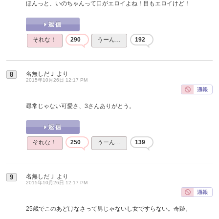
ほんっと、いのちゃんって口がエロイよね！目もエロイけど！
それな！
290
うーん…
192
名無しだＪ
より
8
2015年10月26日 12:17 PM
尋常じゃない可愛さ、3さんありがとう。
それな！
250
うーん…
139
名無しだＪ
より
9
2015年10月26日 12:17 PM
25歳でこのあどけなさって男じゃないし女ですらない。奇跡。