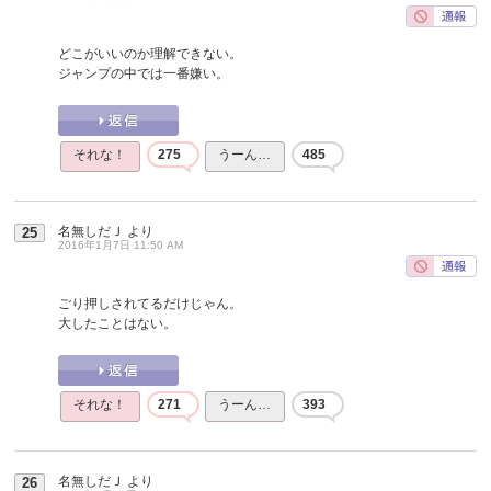
どこがいいのか理解できない。
ジャンプの中では一番嫌い。
それな！
275
うーん…
485
名無しだＪ
より
25
2016年1月7日 11:50 AM
ごり押しされてるだけじゃん。
大したことはない。
それな！
271
うーん…
393
名無しだＪ
より
26