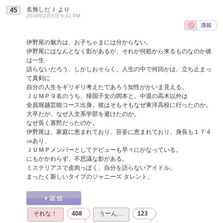
名無しだＪ
より
45
2016年2月5日 9:42 PM
伊野尾の魅力は、お子ちゃまには分からない。
伊野尾にはなんとなく影があるが、それが何処から来るものなのか彼
は一生
語らないだろう。しかしおそらく、人生の中で何回かは、立ち止まっ
て真剣に
自分の人生をギリギリ考えたであろう知性がかいま見える。
ＪＵＭＰ９名のうち、帰国子女の岡本と、中退の高木以外は
全員堀越芸能コース出身。彼はそもそもなぜ東洋高校に行ったのか。
大卒だが、なぜ人文系学部を避けたのか。
なぜ長く寡黙だったのか。
伊野尾は、家庭に恵まれており、容姿に恵まれており、身長も１７４
㎝あり、
ＪＵＭＰメンバーとしてデビューも早々にかなっている。
にもかかわらず、不思議な影がある。
ミステリアスで皮肉っぽく、自分を語らないアイドル。
まったく新しいタイプのジャニーズ タレント。
それな！
408
うーん…
123