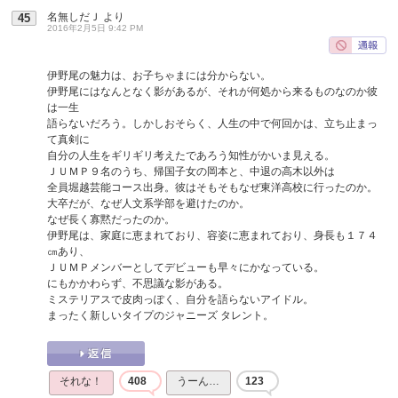
名無しだＪ
より
45
2016年2月5日 9:42 PM
伊野尾の魅力は、お子ちゃまには分からない。
伊野尾にはなんとなく影があるが、それが何処から来るものなのか彼
は一生
語らないだろう。しかしおそらく、人生の中で何回かは、立ち止まっ
て真剣に
自分の人生をギリギリ考えたであろう知性がかいま見える。
ＪＵＭＰ９名のうち、帰国子女の岡本と、中退の高木以外は
全員堀越芸能コース出身。彼はそもそもなぜ東洋高校に行ったのか。
大卒だが、なぜ人文系学部を避けたのか。
なぜ長く寡黙だったのか。
伊野尾は、家庭に恵まれており、容姿に恵まれており、身長も１７４
㎝あり、
ＪＵＭＰメンバーとしてデビューも早々にかなっている。
にもかかわらず、不思議な影がある。
ミステリアスで皮肉っぽく、自分を語らないアイドル。
まったく新しいタイプのジャニーズ タレント。
それな！
408
うーん…
123