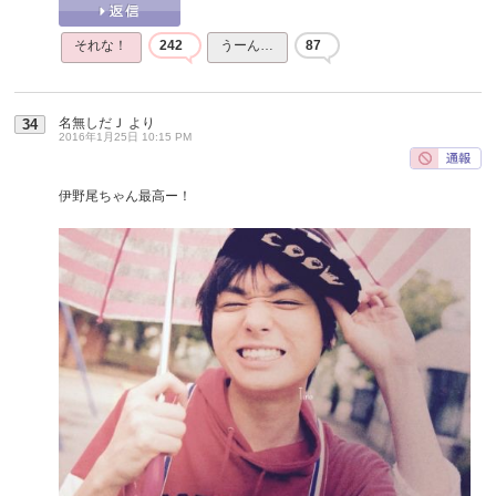
それな！
242
うーん…
87
名無しだＪ
より
34
2016年1月25日 10:15 PM
伊野尾ちゃん最高ー！