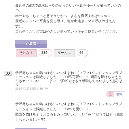
最近そのd誌で髙木ゆーやのかっこいい写真をゆーとが撮っていたの
で、
ゆーやも、ちょっと悪そうなかっこよさを徹底すればいいのに。
最近のメンバー写真を見る限り、地が出過ぎ（ママ呼びの甘えん
坊）。
こわそうだけど実はやさしい男っていうキャラ似合いそうだけど。
それな！
239
うーん…
66
伊野尾ちゃんの猫っぽさいいですよね～( 〃▽〃)ペットショップラブ
33
モーションは悶絶しました…！！//////可愛い…！ 図面を描けちゃうとこ
ろもカッコいい……！(*´ω｀*)DIYではもう感動しちゃいました(笑)
よ
り
2016年1月25日 6:36 PM
伊野尾ちゃんの猫っぽさいいですよね～( 〃▽〃)ペットショップラブ
モーションは悶絶しました…！！//////可愛い…！
図面を描けちゃうところもカッコいい……！(*´ω｀*)DIYではもう感動
しちゃいました(笑)