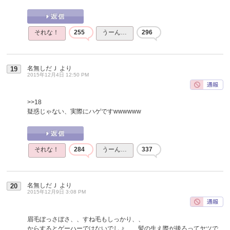
それな！
255
うーん…
296
名無しだＪ
より
19
2015年12月4日 12:50 PM
>>18
疑惑じゃない、実際にハゲですwwwwww
それな！
284
うーん…
337
名無しだＪ
より
20
2015年12月9日 3:08 PM
眉毛ぼっさぼさ、、すね毛もしっかり、、
からするとゲーハーではないでしょ、、髪の生え際が後ろってヤツで