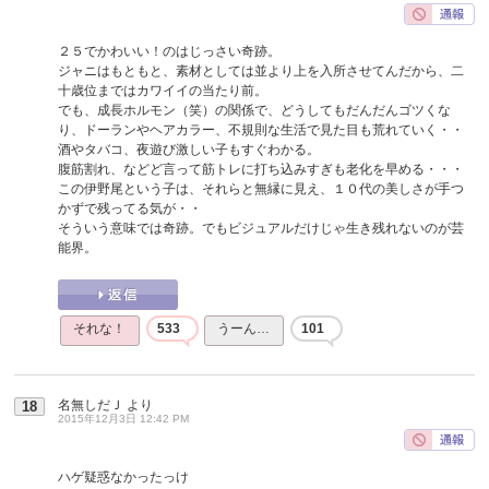
２５でかわいい！のはじっさい奇跡。
ジャニはもともと、素材としては並より上を入所させてんだから、二
十歳位まではカワイイの当たり前。
でも、成長ホルモン（笑）の関係で、どうしてもだんだんゴツくな
り、ドーランやヘアカラー、不規則な生活で見た目も荒れていく・・
酒やタバコ、夜遊び激しい子もすぐわかる。
腹筋割れ、などど言って筋トレに打ち込みすぎも老化を早める・・・
この伊野尾という子は、それらと無縁に見え、１０代の美しさが手つ
かずで残ってる気が・・
そういう意味では奇跡。でもビジュアルだけじゃ生き残れないのが芸
能界。
それな！
533
うーん…
101
名無しだＪ
より
18
2015年12月3日 12:42 PM
ハゲ疑惑なかったっけ