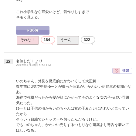
>>3
これ小学生なら可愛いけど、若作りしすぎで
キモく見える。
それな！
184
うーん…
322
名無しだＪ
より
32
2016年1月19日 5:53 PM
いのちゃん、外見を徹底的にかわいくして大正解！
数年前にd誌で中島ゆーとが撮った写真が、かわいい伊野尾の初期かな
あ。
海岸で強風だったから髪が顔にかかって今のような女の子っぽい雰囲
気だった。
ゆーとは子供の頃からいのちゃんは女の子みたいにきれいと言ってい
たから
そういう目線でシャッターを切ったんだろうけど。
でもいのちゃん、かわいい売りするつもりなら建築より毒舌を磨いて
ほしいなあ。