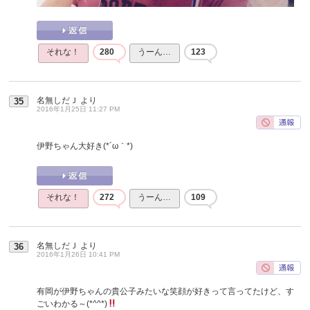
それな！
280
うーん…
123
名無しだＪ
より
35
2016年1月25日 11:27 PM
伊野ちゃん大好き(*´ω｀*)
それな！
272
うーん…
109
名無しだＪ
より
36
2016年1月26日 10:41 PM
有岡が伊野ちゃんの貴公子みたいな笑顔が好きって言ってたけど、す
ごいわかる～(*^^*)