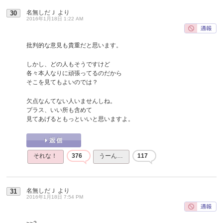
名無しだＪ
より
30
2016年1月18日 1:22 AM
批判的な意見も貴重だと思います。
しかし、どの人もそうですけど
各々本人なりに頑張ってるのだから
そこを見てもよいのでは？
欠点なんてない人いませんしね。
プラス、いい所も含めて
見てあげるともっといいと思いますよ。
それな！
376
うーん…
117
名無しだＪ
より
31
2016年1月18日 7:54 PM