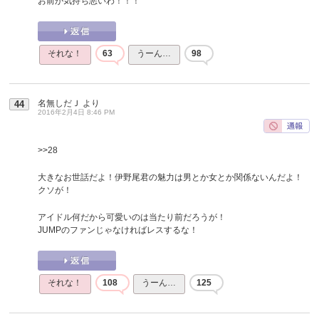
お前が気持ち悪いわ！！！
それな！
63
うーん…
98
名無しだＪ
より
44
2016年2月4日 8:46 PM
>>28
大きなお世話だよ！伊野尾君の魅力は男とか女とか関係ないんだよ！
クソが！
アイドル何だから可愛いのは当たり前だろうが！
JUMPのファンじゃなければレスするな！
それな！
108
うーん…
125