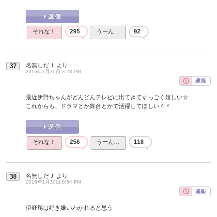
それな！
295
うーん…
92
名無しだＪ
より
37
2016年1月30日 3:28 PM
最近伊野ちゃんがどんどんテレビに出てきてすっごく嬉しい☆
これからも、ドラマとか舞台とかで活躍してほしい＾＾
それな！
256
うーん…
118
名無しだＪ
より
38
2016年1月30日 8:54 PM
伊野尾は好き嫌いわかれると思う