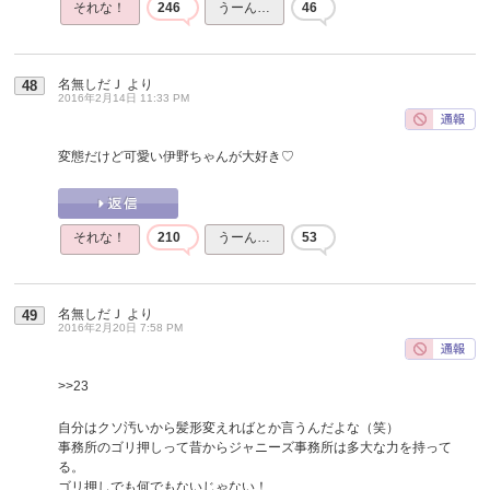
それな！
246
うーん…
46
名無しだＪ
より
48
2016年2月14日 11:33 PM
変態だけど可愛い伊野ちゃんが大好き♡
それな！
210
うーん…
53
名無しだＪ
より
49
2016年2月20日 7:58 PM
>>23
自分はクソ汚いから髪形変えればとか言うんだよな（笑）
事務所のゴリ押しって昔からジャニーズ事務所は多大な力を持って
る。
ゴリ押しでも何でもないじゃない！