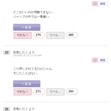
どこがいいのか理解できない。
ジャンプの中では一番嫌い。
それな！
275
うーん…
485
名無しだＪ
より
25
2016年1月7日 11:50 AM
ごり押しされてるだけじゃん。
大したことはない。
それな！
271
うーん…
393
名無しだＪ
より
26