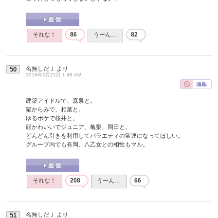
それな！
86
うーん…
82
名無しだＪ
より
50
2016年2月21日 1:48 AM
建築アイドルで、森泉と。
猫からみで、相葉と。
ゆるボケで桜井と。
顔かわいいでジュニア、亀梨、岡田と。
どんどん引きを利用してバラエティの常連になってほしい。
グループ内でも有岡、八乙女との相性もマル。
それな！
208
うーん…
66
名無しだＪ
より
51