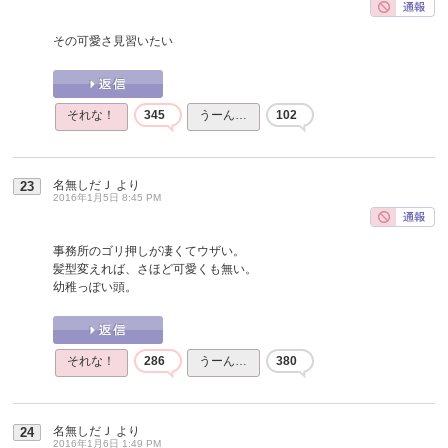
その可愛さ見習いたい
それな！
345
うーん…
102
名無しだＪ
より
23
2016年1月5日 8:45 PM
事務所のゴリ押しが凄くてウザい。
髪型変えれば、さほど可愛くも無い。
幼稚っぽい頭。
それな！
286
うーん…
380
名無しだＪ
より
24
2016年1月6日 1:49 PM