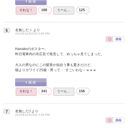
それな！
188
うーん…
125
名無しだＪ
より
6
2015年10月23日 5:00 PM
Hanakoのポスター。
昨日電車内の吊広告で発見して、めっちゃ見てしまった。
大人の男なのにこの髪形が似合う事も驚きだけど、
猫よりカワイイ25歳・男って･･･すごいわな～ｗｗｗ
それな！
341
うーん…
156
名無しだJ
より
7
2015年10月23日 5:36 PM