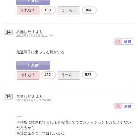
それな！
130
うーん…
304
名無しだＪ
より
14
2015年10月31日 8:11 PM
最近調子に乗ってる気がする
それな！
432
うーん…
527
名無しだＪ
より
15
2015年11月2日 7:26 PM
>>
事務所に推されてるし仕事も増えててコンディションも万全じゃない
だろうから
余計に気をつけてほしいよね