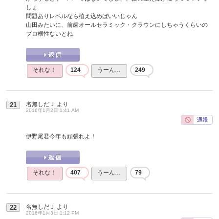
しょ
問題ありレベルなら植え込めばいいじゃん
山田みたいに、前歯オールセラミック・クラウンにしちゃうくらいの
プロ根性ないとね
それな！
124
うーん…
249
名無しだＪ
より
21
2016年1月2日 1:41 AM
伊野尾君今年も頑張れよ！
それな！
407
うーん…
79
名無しだＪ
より
22
2016年1月3日 1:12 PM