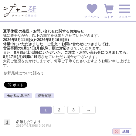
マイページ
ストア
メニュー
夏季休暇 の発送・お問い合わせに関するお知らせ
誠に勝手ながら、以下の期間を休業とさせていただきます。
2026年8月11日(火)~2026年8月16日(日)
休業中にいただきました、ご注文・お問い合わせにつきましては、
営業再開の8月17日(月)以降、順に対応
させていただきます。
また、
8月8日(土)以降にいただいた、ご注文・
お問い合わせにつきましても、
8月17日(月)以降に対応
させていただく場合がございます。
大変ご迷惑をおかけしますが、
何卒ご了承くださいますようお願い申し上げま
す。
伊野尾慧について語ろう
Hey!Say!JUMP
伊野尾慧
2
3
→
1
名無しだJ
より
1
2015年9月30日 5:56 PM