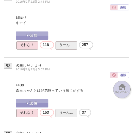
2016年2月22日 2:44 PM
目障り
キモイ
それな！
118
うーん…
257
名無しだＪ
より
52
2016年2月22日 5:07 PM
>>39
森泉ちゃんとは兄弟感っていう感じがする
それな！
153
うーん…
37