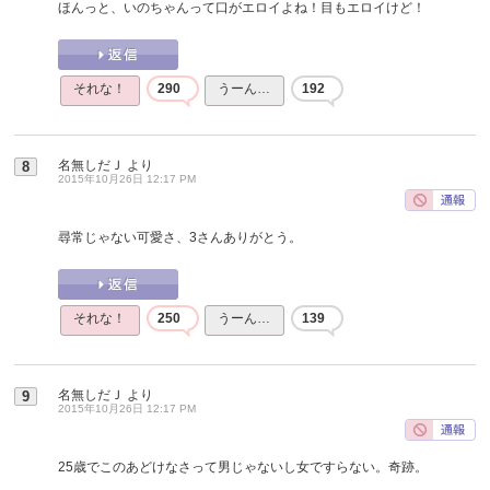
ほんっと、いのちゃんって口がエロイよね！目もエロイけど！
それな！
290
うーん…
192
名無しだＪ
より
8
2015年10月26日 12:17 PM
尋常じゃない可愛さ、3さんありがとう。
それな！
250
うーん…
139
名無しだＪ
より
9
2015年10月26日 12:17 PM
25歳でこのあどけなさって男じゃないし女ですらない。奇跡。