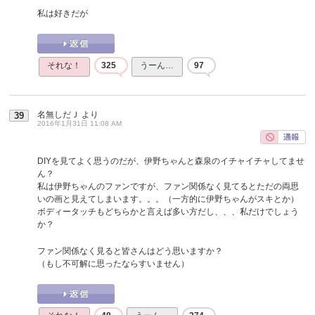
私は好きだが
それな！
325
うーん…
97
名無しだＪ
より
39
2016年1月31日 11:08 AM
DIYを見てよく思うのだが、伊野ちゃんと森泉のイチャイチャしてませ
ん？
私は伊野ちゃんのファンですが、ファン関係なく見てるとただの両思
いの画と見えてしまいます。。。（一方的に伊野ちゃんがスキとか）
ボディータッチもどちらかと言えば多い方だし、、、私だけでしょう
か？
ファン関係なく見ると皆さんはどう思いますか？
（もし不可解に思ったならすいません）