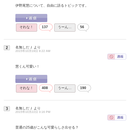
伊野尾慧について、自由に語るトピックです。
それな！
137
うーん…
56
名無しだＪ
より
2
2015年10月19日 9:22 AM
慧くん可愛い！
それな！
408
うーん…
190
名無しだＪ
より
3
2015年10月22日 3:16 PM
普通の25歳がこんな可愛らしさ出せる？