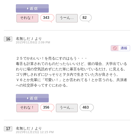
それな！
343
うーん…
82
名無しだＪ
より
16
2015年11月6日 2:09 PM
２５でかわいい！を売るにすのはもう・・・
毒舌も計算されてのものだったらいいけど、彼の場合、大学出ている
わりに場の空気読めずにただ単に暴言を吐いているだけ。に見える。
ゴリ押しされずにひっそりとヲタ内で生きていた方が良さそう。
Ｖ６とか先輩に「可愛い！」とか言われてる！とか言うのも、共演者
への社交辞令ってすぐにわかる。
それな！
356
うーん…
463
名無しだＪ
より
17
2015年11月15日 12:15 PM