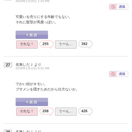
2016年1月10日 1:10 PM
可愛いを売りにする年齢でもない。
それに髪型が馬鹿っぽい。
それな！
255
うーん…
392
名無しだＪ
より
27
2016年1月12日 8:32 AM
でかい頭がキモい。
ブサメンを隠すためだから仕方ないか。
それな！
208
うーん…
426
名無しだＪ
より