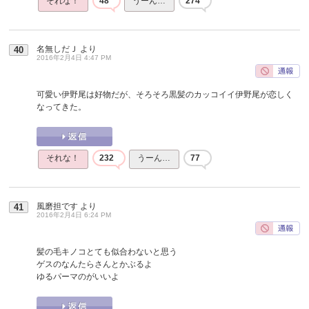
それな！
48
うーん…
274
名無しだＪ
より
40
2016年2月4日 4:47 PM
可愛い伊野尾は好物だが、そろそろ黒髪のカッコイイ伊野尾が恋しく
なってきた。
それな！
232
うーん…
77
風磨担です
より
41
2016年2月4日 6:24 PM
髪の毛キノコとても似合わないと思う
ゲスのなんたらさんとかぶるよ
ゆるパーマのがいいよ