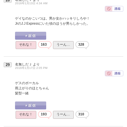
28
2016年1月13日 4:34 AM
ゲイなのかこいつは。男か女かハッキリしろや！
JrのJ.J Expressにいた頃のほうが男らしかった。
それな！
163
うーん…
328
名無しだＪ
より
29
2016年1月17日 2:05 PM
ゲスのボーカル
雨上がりのほとちゃん
髪型一緒
それな！
193
うーん…
310