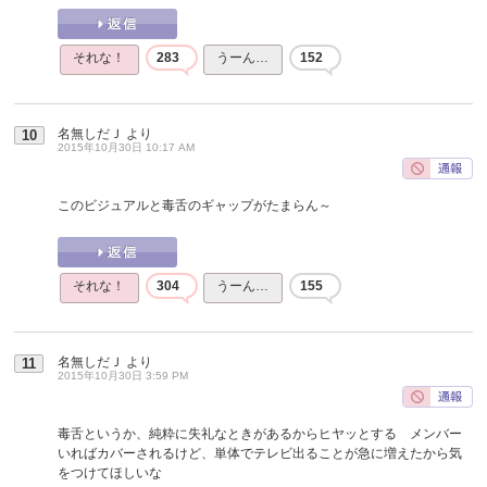
それな！
283
うーん…
152
名無しだＪ
より
10
2015年10月30日 10:17 AM
このビジュアルと毒舌のギャップがたまらん～
それな！
304
うーん…
155
名無しだＪ
より
11
2015年10月30日 3:59 PM
毒舌というか、純粋に失礼なときがあるからヒヤッとする メンバー
いればカバーされるけど、単体でテレビ出ることが急に増えたから気
をつけてほしいな