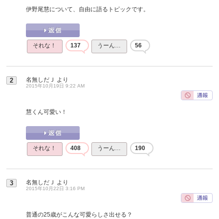
伊野尾慧について、自由に語るトピックです。
それな！
137
うーん…
56
名無しだＪ
より
2
2015年10月19日 9:22 AM
慧くん可愛い！
それな！
408
うーん…
190
名無しだＪ
より
3
2015年10月22日 3:16 PM
普通の25歳がこんな可愛らしさ出せる？