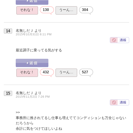
それな！
130
うーん…
304
名無しだＪ
より
14
2015年10月31日 8:11 PM
最近調子に乗ってる気がする
それな！
432
うーん…
527
名無しだＪ
より
15
2015年11月2日 7:26 PM
>>
事務所に推されてるし仕事も増えててコンディションも万全じゃない
だろうから
余計に気をつけてほしいよね