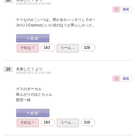
28
2016年1月13日 4:34 AM
ゲイなのかこいつは。男か女かハッキリしろや！
JrのJ.J Expressにいた頃のほうが男らしかった。
それな！
163
うーん…
328
名無しだＪ
より
29
2016年1月17日 2:05 PM
ゲスのボーカル
雨上がりのほとちゃん
髪型一緒
それな！
193
うーん…
310