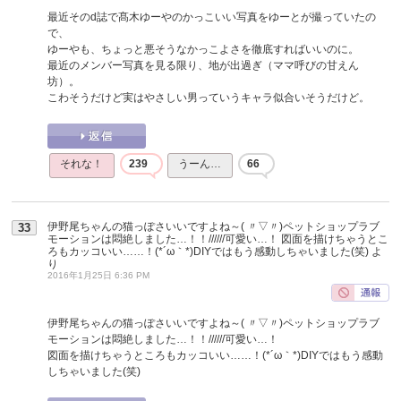
最近そのd誌で髙木ゆーやのかっこいい写真をゆーとが撮っていたの
で、
ゆーやも、ちょっと悪そうなかっこよさを徹底すればいいのに。
最近のメンバー写真を見る限り、地が出過ぎ（ママ呼びの甘えん
坊）。
こわそうだけど実はやさしい男っていうキャラ似合いそうだけど。
それな！
239
うーん…
66
伊野尾ちゃんの猫っぽさいいですよね～( 〃▽〃)ペットショップラブ
33
モーションは悶絶しました…！！//////可愛い…！ 図面を描けちゃうとこ
ろもカッコいい……！(*´ω｀*)DIYではもう感動しちゃいました(笑)
よ
り
2016年1月25日 6:36 PM
伊野尾ちゃんの猫っぽさいいですよね～( 〃▽〃)ペットショップラブ
モーションは悶絶しました…！！//////可愛い…！
図面を描けちゃうところもカッコいい……！(*´ω｀*)DIYではもう感動
しちゃいました(笑)