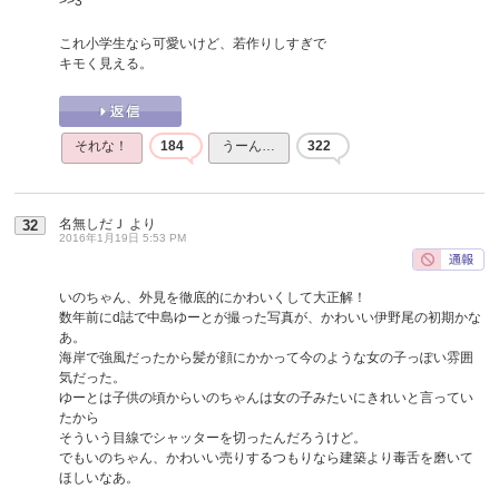
>>3
これ小学生なら可愛いけど、若作りしすぎで
キモく見える。
それな！
184
うーん…
322
名無しだＪ
より
32
2016年1月19日 5:53 PM
いのちゃん、外見を徹底的にかわいくして大正解！
数年前にd誌で中島ゆーとが撮った写真が、かわいい伊野尾の初期かな
あ。
海岸で強風だったから髪が顔にかかって今のような女の子っぽい雰囲
気だった。
ゆーとは子供の頃からいのちゃんは女の子みたいにきれいと言ってい
たから
そういう目線でシャッターを切ったんだろうけど。
でもいのちゃん、かわいい売りするつもりなら建築より毒舌を磨いて
ほしいなあ。