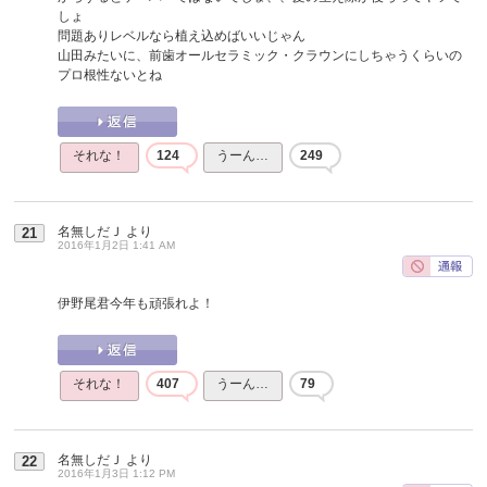
しょ
問題ありレベルなら植え込めばいいじゃん
山田みたいに、前歯オールセラミック・クラウンにしちゃうくらいの
プロ根性ないとね
それな！
124
うーん…
249
名無しだＪ
より
21
2016年1月2日 1:41 AM
伊野尾君今年も頑張れよ！
それな！
407
うーん…
79
名無しだＪ
より
22
2016年1月3日 1:12 PM