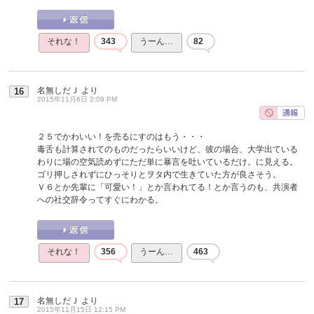
それな！
343
うーん…
82
名無しだＪ
より
16
2015年11月6日 2:09 PM
２５でかわいい！を売るにすのはもう・・・
毒舌も計算されてのものだったらいいけど、彼の場合、大学出ている
わりに場の空気読めずにただ単に暴言を吐いているだけ。に見える。
ゴリ押しされずにひっそりとヲタ内で生きていた方が良さそう。
Ｖ６とか先輩に「可愛い！」とか言われてる！とか言うのも、共演者
への社交辞令ってすぐにわかる。
それな！
356
うーん…
463
名無しだＪ
より
17
2015年11月15日 12:15 PM