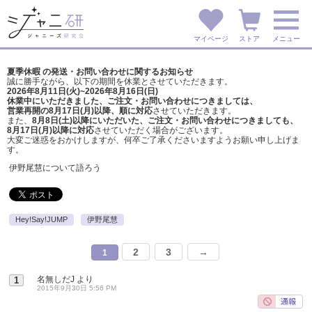
マイページ
ストア
メニュー
夏季休暇 の発送・お問い合わせに関するお知らせ
誠に勝手ながら、以下の期間を休業とさせていただきます。
2026年8月11日(火)~2026年8月16日(日)
休業中にいただきました、ご注文・お問い合わせにつきましては、
営業再開の8月17日(月)以降、順に対応
させていただきます。
また、
8月8日(土)以降にいただいた、ご注文・
お問い合わせにつきましても、
8月17日(月)以降に対応
させていただく場合がございます。
大変ご迷惑をおかけしますが、
何卒ご了承くださいますようお願い申し上げま
す。
伊野尾慧について語ろう
Hey!Say!JUMP
伊野尾慧
2
3
→
1
名無しだJ
より
1
2015年9月30日 5:56 PM