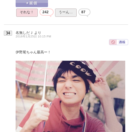
それな！
242
うーん…
87
名無しだＪ
より
34
2016年1月25日 10:15 PM
伊野尾ちゃん最高ー！