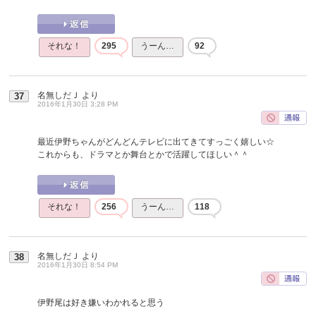
それな！
295
うーん…
92
名無しだＪ
より
37
2016年1月30日 3:28 PM
最近伊野ちゃんがどんどんテレビに出てきてすっごく嬉しい☆
これからも、ドラマとか舞台とかで活躍してほしい＾＾
それな！
256
うーん…
118
名無しだＪ
より
38
2016年1月30日 8:54 PM
伊野尾は好き嫌いわかれると思う