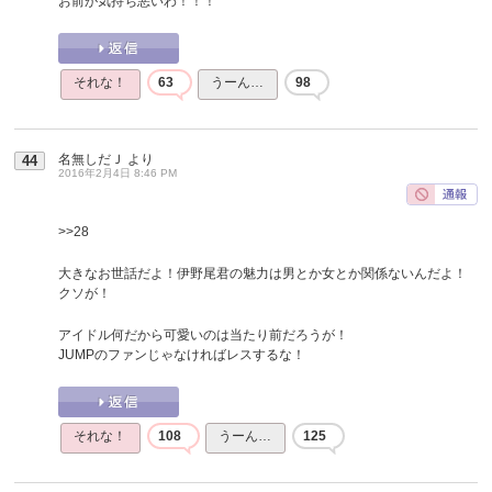
お前が気持ち悪いわ！！！
それな！
63
うーん…
98
名無しだＪ
より
44
2016年2月4日 8:46 PM
>>28
大きなお世話だよ！伊野尾君の魅力は男とか女とか関係ないんだよ！
クソが！
アイドル何だから可愛いのは当たり前だろうが！
JUMPのファンじゃなければレスするな！
それな！
108
うーん…
125