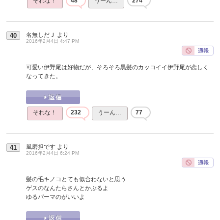
それな！
48
うーん…
274
名無しだＪ
より
40
2016年2月4日 4:47 PM
可愛い伊野尾は好物だが、そろそろ黒髪のカッコイイ伊野尾が恋しく
なってきた。
それな！
232
うーん…
77
風磨担です
より
41
2016年2月4日 6:24 PM
髪の毛キノコとても似合わないと思う
ゲスのなんたらさんとかぶるよ
ゆるパーマのがいいよ