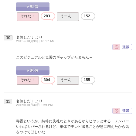
それな！
283
うーん…
152
名無しだＪ
より
10
2015年10月30日 10:17 AM
このビジュアルと毒舌のギャップがたまらん～
それな！
304
うーん…
155
名無しだＪ
より
11
2015年10月30日 3:59 PM
毒舌というか、純粋に失礼なときがあるからヒヤッとする メンバー
いればカバーされるけど、単体でテレビ出ることが急に増えたから気
をつけてほしいな