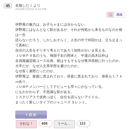
名無しだＪ
より
45
2016年2月5日 9:42 PM
伊野尾の魅力は、お子ちゃまには分からない。
伊野尾にはなんとなく影があるが、それが何処から来るものなのか彼
は一生
語らないだろう。しかしおそらく、人生の中で何回かは、立ち止まっ
て真剣に
自分の人生をギリギリ考えたであろう知性がかいま見える。
ＪＵＭＰ９名のうち、帰国子女の岡本と、中退の高木以外は
全員堀越芸能コース出身。彼はそもそもなぜ東洋高校に行ったのか。
大卒だが、なぜ人文系学部を避けたのか。
なぜ長く寡黙だったのか。
伊野尾は、家庭に恵まれており、容姿に恵まれており、身長も１７４
㎝あり、
ＪＵＭＰメンバーとしてデビューも早々にかなっている。
にもかかわらず、不思議な影がある。
ミステリアスで皮肉っぽく、自分を語らないアイドル。
まったく新しいタイプのジャニーズ タレント。
それな！
408
うーん…
123