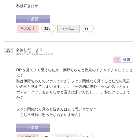
私は好きだが
それな！
325
うーん…
97
名無しだＪ
より
39
2016年1月31日 11:08 AM
DIYを見てよく思うのだが、伊野ちゃんと森泉のイチャイチャしてませ
ん？
私は伊野ちゃんのファンですが、ファン関係なく見てるとただの両思
いの画と見えてしまいます。。。（一方的に伊野ちゃんがスキとか）
ボディータッチもどちらかと言えば多い方だし、、、私だけでしょう
か？
ファン関係なく見ると皆さんはどう思いますか？
（もし不可解に思ったならすいません）