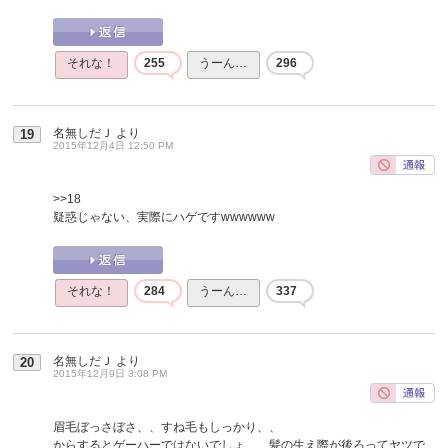
それな！
255
うーん…
296
名無しだＪ
より
19
2015年12月4日 12:50 PM
>>18
疑惑じゃない、実際にハゲですwwwwww
それな！
284
うーん…
337
名無しだＪ
より
20
2015年12月9日 3:08 PM
眉毛ぼっさぼさ、、すね毛もしっかり、、
からするとゲーハーではないでしょ、、髪の生え際が後ろってヤツで