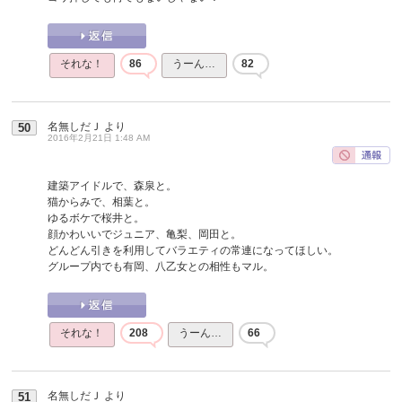
それな！
86
うーん…
82
名無しだＪ
より
50
2016年2月21日 1:48 AM
建築アイドルで、森泉と。
猫からみで、相葉と。
ゆるボケで桜井と。
顔かわいいでジュニア、亀梨、岡田と。
どんどん引きを利用してバラエティの常連になってほしい。
グループ内でも有岡、八乙女との相性もマル。
それな！
208
うーん…
66
名無しだＪ
より
51