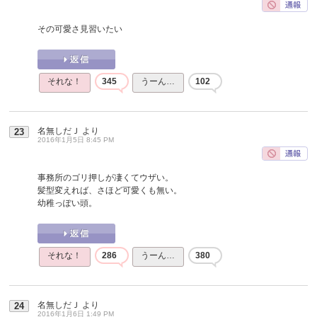
その可愛さ見習いたい
それな！
345
うーん…
102
名無しだＪ
より
23
2016年1月5日 8:45 PM
事務所のゴリ押しが凄くてウザい。
髪型変えれば、さほど可愛くも無い。
幼稚っぽい頭。
それな！
286
うーん…
380
名無しだＪ
より
24
2016年1月6日 1:49 PM