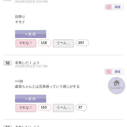
2016年2月22日 2:44 PM
目障り
キモイ
それな！
118
うーん…
257
名無しだＪ
より
52
2016年2月22日 5:07 PM
>>39
森泉ちゃんとは兄弟感っていう感じがする
それな！
153
うーん…
37