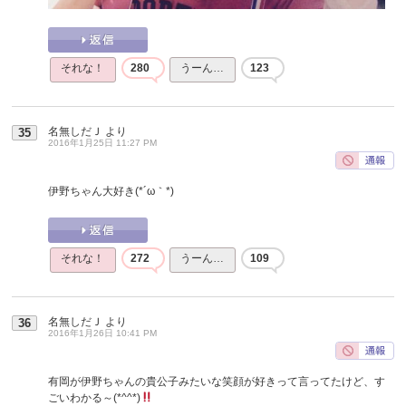
それな！
280
うーん…
123
名無しだＪ
より
35
2016年1月25日 11:27 PM
伊野ちゃん大好き(*´ω｀*)
それな！
272
うーん…
109
名無しだＪ
より
36
2016年1月26日 10:41 PM
有岡が伊野ちゃんの貴公子みたいな笑顔が好きって言ってたけど、す
ごいわかる～(*^^*)