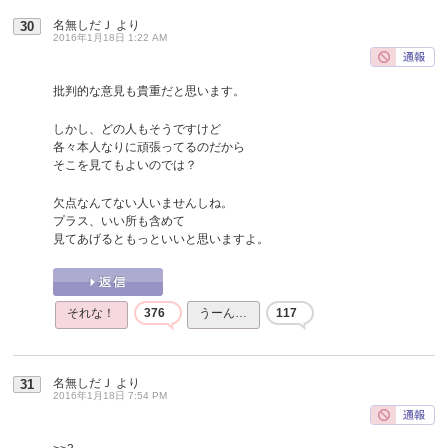
名無しだＪ
より
30
2016年1月18日 1:22 AM
批判的な意見も貴重だと思います。
しかし、どの人もそうですけど
各々本人なりに頑張ってるのだから
そこを見てもよいのでは？
欠点なんてない人いませんしね。
プラス、いい所も含めて
見てあげるともっといいと思いますよ。
それな！
376
うーん…
117
名無しだＪ
より
31
2016年1月18日 7:54 PM