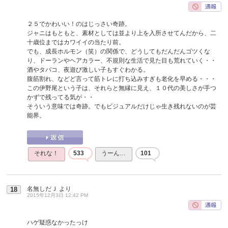
２５でかわいい！のはじっさい奇跡。
ジャニはもともと、素材としては並より上を入所させてんだから、二
十歳位まではカワイイの当たり前。
でも、成長ホルモン（笑）の関係で、どうしてもだんだんゴツくな
り、ドーランやヘアカラー、不規則な生活で見た目も荒れていく・・
酒やタバコ、夜遊び激しい子もすぐわかる。
腹筋割れ、などど言って筋トレに打ち込みすぎも老化を早める・・・
この伊野尾という子は、それらと無縁に見え、１０代の美しさが手つ
かずで残ってる気が・・
そういう意味では奇跡。でもビジュアルだけじゃ生き残れないのが芸
能界。
それな！
533
うーん…
101
名無しだＪ
より
18
2015年12月3日 12:42 PM
ハゲ疑惑なかったっけ