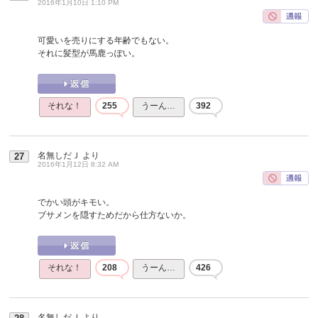
2016年1月10日 1:10 PM
可愛いを売りにする年齢でもない。
それに髪型が馬鹿っぽい。
それな！
255
うーん…
392
名無しだＪ
より
27
2016年1月12日 8:32 AM
でかい頭がキモい。
ブサメンを隠すためだから仕方ないか。
それな！
208
うーん…
426
名無しだＪ
より