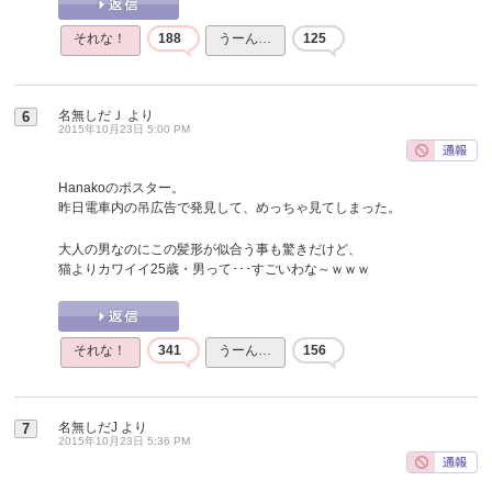
それな！
188
うーん…
125
名無しだＪ
より
6
2015年10月23日 5:00 PM
Hanakoのポスター。
昨日電車内の吊広告で発見して、めっちゃ見てしまった。
大人の男なのにこの髪形が似合う事も驚きだけど、
猫よりカワイイ25歳・男って･･･すごいわな～ｗｗｗ
それな！
341
うーん…
156
名無しだJ
より
7
2015年10月23日 5:36 PM