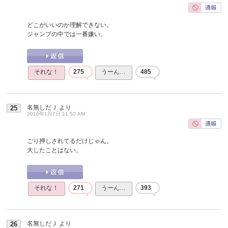
どこがいいのか理解できない。
ジャンプの中では一番嫌い。
それな！
275
うーん…
485
名無しだＪ
より
25
2016年1月7日 11:50 AM
ごり押しされてるだけじゃん。
大したことはない。
それな！
271
うーん…
393
名無しだＪ
より
26