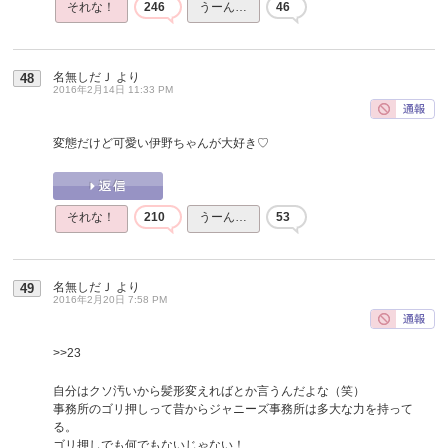
それな！
246
うーん…
46
名無しだＪ
より
48
2016年2月14日 11:33 PM
変態だけど可愛い伊野ちゃんが大好き♡
それな！
210
うーん…
53
名無しだＪ
より
49
2016年2月20日 7:58 PM
>>23
自分はクソ汚いから髪形変えればとか言うんだよな（笑）
事務所のゴリ押しって昔からジャニーズ事務所は多大な力を持って
る。
ゴリ押しでも何でもないじゃない！