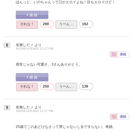
ほんっと、いのちゃんって口がエロイよね！目もエロイけど！
それな！
290
うーん…
192
名無しだＪ
より
8
2015年10月26日 12:17 PM
尋常じゃない可愛さ、3さんありがとう。
それな！
250
うーん…
139
名無しだＪ
より
9
2015年10月26日 12:17 PM
25歳でこのあどけなさって男じゃないし女ですらない。奇跡。