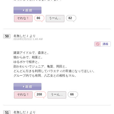
それな！
86
うーん…
82
名無しだＪ
より
50
2016年2月21日 1:48 AM
建築アイドルで、森泉と。
猫からみで、相葉と。
ゆるボケで桜井と。
顔かわいいでジュニア、亀梨、岡田と。
どんどん引きを利用してバラエティの常連になってほしい。
グループ内でも有岡、八乙女との相性もマル。
それな！
208
うーん…
66
名無しだＪ
より
51