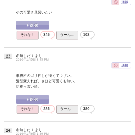
その可愛さ見習いたい
それな！
345
うーん…
102
名無しだＪ
より
23
2016年1月5日 8:45 PM
事務所のゴリ押しが凄くてウザい。
髪型変えれば、さほど可愛くも無い。
幼稚っぽい頭。
それな！
286
うーん…
380
名無しだＪ
より
24
2016年1月6日 1:49 PM