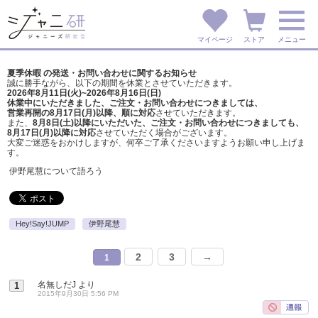
マイページ
ストア
メニュー
夏季休暇 の発送・お問い合わせに関するお知らせ
誠に勝手ながら、以下の期間を休業とさせていただきます。
2026年8月11日(火)~2026年8月16日(日)
休業中にいただきました、ご注文・お問い合わせにつきましては、
営業再開の8月17日(月)以降、順に対応
させていただきます。
また、
8月8日(土)以降にいただいた、ご注文・
お問い合わせにつきましても、
8月17日(月)以降に対応
させていただく場合がございます。
大変ご迷惑をおかけしますが、
何卒ご了承くださいますようお願い申し上げま
す。
伊野尾慧について語ろう
Hey!Say!JUMP
伊野尾慧
2
3
→
1
名無しだJ
より
1
2015年9月30日 5:56 PM