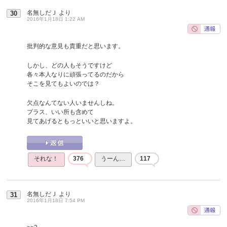
名無しだＪ
より
30
2016年1月18日 1:22 AM
批判的な意見も貴重だと思います。
しかし、どの人もそうですけど
各々本人なりに頑張ってるのだから
そこを見てもよいのでは？
欠点なんてない人いませんしね。
プラス、いい所も含めて
見てあげるともっといいと思いますよ。
それな！
376
うーん…
117
名無しだＪ
より
31
2016年1月18日 7:54 PM