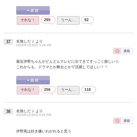
それな！
295
うーん…
92
名無しだＪ
より
37
2016年1月30日 3:28 PM
最近伊野ちゃんがどんどんテレビに出てきてすっごく嬉しい☆
これからも、ドラマとか舞台とかで活躍してほしい＾＾
それな！
256
うーん…
118
名無しだＪ
より
38
2016年1月30日 8:54 PM
伊野尾は好き嫌いわかれると思う