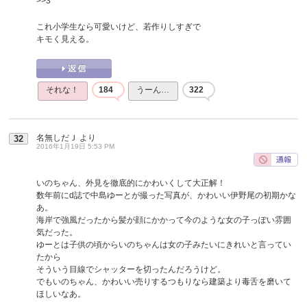
>>3
これ小学生なら可愛いけど、若作りしすぎで
キモく見える。
それな！
184
うーん…
322
名無しだＪ
より
32
2016年1月19日 5:53 PM
いのちゃん、外見を徹底的にかわいくして大正解！
数年前にd誌で中島ゆーとが撮った写真が、かわいい伊野尾の初期かな
あ。
海岸で強風だったから髪が顔にかかって今のような女の子っぽい雰囲
気だった。
ゆーとは子供の頃からいのちゃんは女の子みたいにきれいと言ってい
たから
そういう目線でシャッターを切ったんだろうけど。
でもいのちゃん、かわいい売りするつもりなら建築より毒舌を磨いて
ほしいなあ。