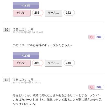
それな！
283
うーん…
152
名無しだＪ
より
10
2015年10月30日 10:17 AM
このビジュアルと毒舌のギャップがたまらん～
それな！
304
うーん…
155
名無しだＪ
より
11
2015年10月30日 3:59 PM
毒舌というか、純粋に失礼なときがあるからヒヤッとする メンバー
いればカバーされるけど、単体でテレビ出ることが急に増えたから気
をつけてほしいな