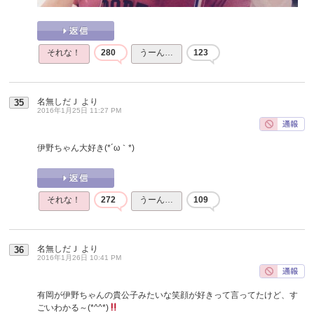
それな！
280
うーん…
123
名無しだＪ
より
35
2016年1月25日 11:27 PM
伊野ちゃん大好き(*´ω｀*)
それな！
272
うーん…
109
名無しだＪ
より
36
2016年1月26日 10:41 PM
有岡が伊野ちゃんの貴公子みたいな笑顔が好きって言ってたけど、す
ごいわかる～(*^^*)