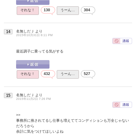
それな！
130
うーん…
304
名無しだＪ
より
14
2015年10月31日 8:11 PM
最近調子に乗ってる気がする
それな！
432
うーん…
527
名無しだＪ
より
15
2015年11月2日 7:26 PM
>>
事務所に推されてるし仕事も増えててコンディションも万全じゃない
だろうから
余計に気をつけてほしいよね