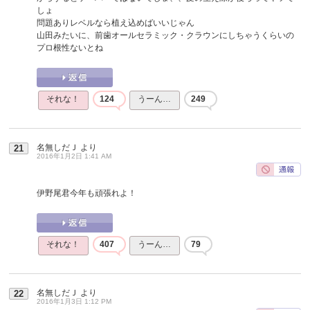
しょ
問題ありレベルなら植え込めばいいじゃん
山田みたいに、前歯オールセラミック・クラウンにしちゃうくらいの
プロ根性ないとね
それな！
124
うーん…
249
名無しだＪ
より
21
2016年1月2日 1:41 AM
伊野尾君今年も頑張れよ！
それな！
407
うーん…
79
名無しだＪ
より
22
2016年1月3日 1:12 PM