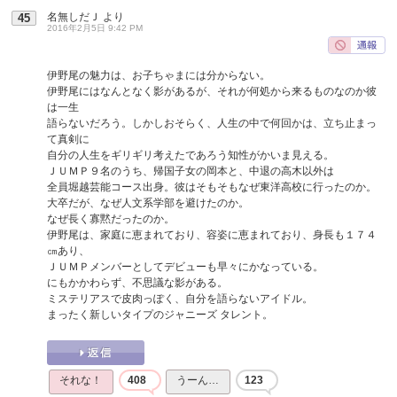
名無しだＪ
より
45
2016年2月5日 9:42 PM
伊野尾の魅力は、お子ちゃまには分からない。
伊野尾にはなんとなく影があるが、それが何処から来るものなのか彼
は一生
語らないだろう。しかしおそらく、人生の中で何回かは、立ち止まっ
て真剣に
自分の人生をギリギリ考えたであろう知性がかいま見える。
ＪＵＭＰ９名のうち、帰国子女の岡本と、中退の高木以外は
全員堀越芸能コース出身。彼はそもそもなぜ東洋高校に行ったのか。
大卒だが、なぜ人文系学部を避けたのか。
なぜ長く寡黙だったのか。
伊野尾は、家庭に恵まれており、容姿に恵まれており、身長も１７４
㎝あり、
ＪＵＭＰメンバーとしてデビューも早々にかなっている。
にもかかわらず、不思議な影がある。
ミステリアスで皮肉っぽく、自分を語らないアイドル。
まったく新しいタイプのジャニーズ タレント。
それな！
408
うーん…
123