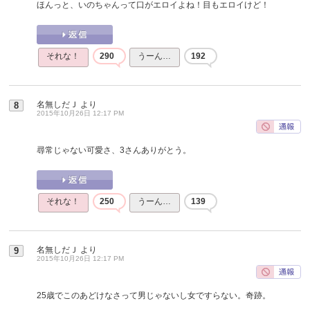
ほんっと、いのちゃんって口がエロイよね！目もエロイけど！
それな！
290
うーん…
192
名無しだＪ
より
8
2015年10月26日 12:17 PM
尋常じゃない可愛さ、3さんありがとう。
それな！
250
うーん…
139
名無しだＪ
より
9
2015年10月26日 12:17 PM
25歳でこのあどけなさって男じゃないし女ですらない。奇跡。