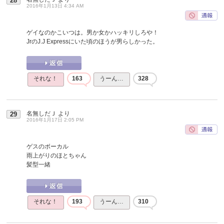
28
2016年1月13日 4:34 AM
ゲイなのかこいつは。男か女かハッキリしろや！
JrのJ.J Expressにいた頃のほうが男らしかった。
それな！
163
うーん…
328
名無しだＪ
より
29
2016年1月17日 2:05 PM
ゲスのボーカル
雨上がりのほとちゃん
髪型一緒
それな！
193
うーん…
310