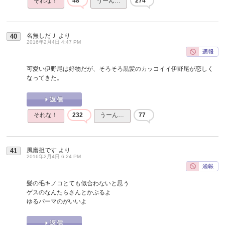
それな！
48
うーん…
274
名無しだＪ
より
40
2016年2月4日 4:47 PM
可愛い伊野尾は好物だが、そろそろ黒髪のカッコイイ伊野尾が恋しく
なってきた。
それな！
232
うーん…
77
風磨担です
より
41
2016年2月4日 6:24 PM
髪の毛キノコとても似合わないと思う
ゲスのなんたらさんとかぶるよ
ゆるパーマのがいいよ