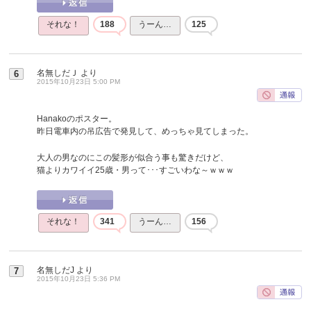
それな！
188
うーん…
125
名無しだＪ
より
6
2015年10月23日 5:00 PM
Hanakoのポスター。
昨日電車内の吊広告で発見して、めっちゃ見てしまった。
大人の男なのにこの髪形が似合う事も驚きだけど、
猫よりカワイイ25歳・男って･･･すごいわな～ｗｗｗ
それな！
341
うーん…
156
名無しだJ
より
7
2015年10月23日 5:36 PM