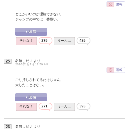
どこがいいのか理解できない。
ジャンプの中では一番嫌い。
それな！
275
うーん…
485
名無しだＪ
より
25
2016年1月7日 11:50 AM
ごり押しされてるだけじゃん。
大したことはない。
それな！
271
うーん…
393
名無しだＪ
より
26