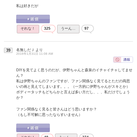
私は好きだが
それな！
325
うーん…
97
名無しだＪ
より
39
2016年1月31日 11:08 AM
DIYを見てよく思うのだが、伊野ちゃんと森泉のイチャイチャしてませ
ん？
私は伊野ちゃんのファンですが、ファン関係なく見てるとただの両思
いの画と見えてしまいます。。。（一方的に伊野ちゃんがスキとか）
ボディータッチもどちらかと言えば多い方だし、、、私だけでしょう
か？
ファン関係なく見ると皆さんはどう思いますか？
（もし不可解に思ったならすいません）