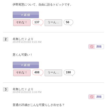
伊野尾慧について、自由に語るトピックです。
それな！
137
うーん…
56
名無しだＪ
より
2
2015年10月19日 9:22 AM
慧くん可愛い！
それな！
408
うーん…
190
名無しだＪ
より
3
2015年10月22日 3:16 PM
普通の25歳がこんな可愛らしさ出せる？