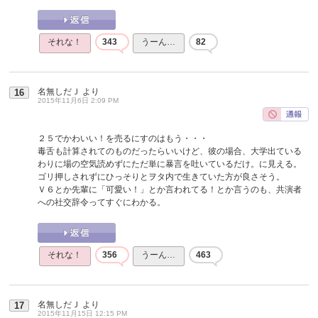
それな！
343
うーん…
82
名無しだＪ
より
16
2015年11月6日 2:09 PM
２５でかわいい！を売るにすのはもう・・・
毒舌も計算されてのものだったらいいけど、彼の場合、大学出ている
わりに場の空気読めずにただ単に暴言を吐いているだけ。に見える。
ゴリ押しされずにひっそりとヲタ内で生きていた方が良さそう。
Ｖ６とか先輩に「可愛い！」とか言われてる！とか言うのも、共演者
への社交辞令ってすぐにわかる。
それな！
356
うーん…
463
名無しだＪ
より
17
2015年11月15日 12:15 PM