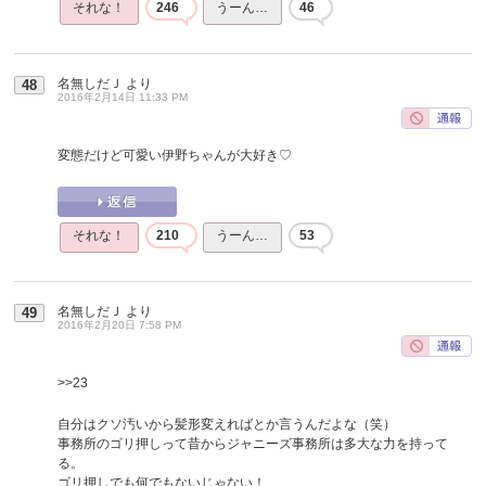
それな！
246
うーん…
46
名無しだＪ
より
48
2016年2月14日 11:33 PM
変態だけど可愛い伊野ちゃんが大好き♡
それな！
210
うーん…
53
名無しだＪ
より
49
2016年2月20日 7:58 PM
>>23
自分はクソ汚いから髪形変えればとか言うんだよな（笑）
事務所のゴリ押しって昔からジャニーズ事務所は多大な力を持って
る。
ゴリ押しでも何でもないじゃない！