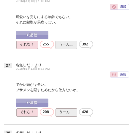
2016年1月10日 1:10 PM
可愛いを売りにする年齢でもない。
それに髪型が馬鹿っぽい。
それな！
255
うーん…
392
名無しだＪ
より
27
2016年1月12日 8:32 AM
でかい頭がキモい。
ブサメンを隠すためだから仕方ないか。
それな！
208
うーん…
426
名無しだＪ
より