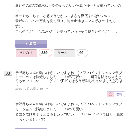
最近そのd誌で髙木ゆーやのかっこいい写真をゆーとが撮っていたの
で、
ゆーやも、ちょっと悪そうなかっこよさを徹底すればいいのに。
最近のメンバー写真を見る限り、地が出過ぎ（ママ呼びの甘えん
坊）。
こわそうだけど実はやさしい男っていうキャラ似合いそうだけど。
それな！
239
うーん…
66
伊野尾ちゃんの猫っぽさいいですよね～( 〃▽〃)ペットショップラブ
33
モーションは悶絶しました…！！//////可愛い…！ 図面を描けちゃうとこ
ろもカッコいい……！(*´ω｀*)DIYではもう感動しちゃいました(笑)
よ
り
2016年1月25日 6:36 PM
伊野尾ちゃんの猫っぽさいいですよね～( 〃▽〃)ペットショップラブ
モーションは悶絶しました…！！//////可愛い…！
図面を描けちゃうところもカッコいい……！(*´ω｀*)DIYではもう感動
しちゃいました(笑)