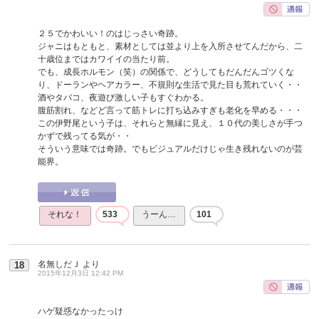
２５でかわいい！のはじっさい奇跡。
ジャニはもともと、素材としては並より上を入所させてんだから、二
十歳位まではカワイイの当たり前。
でも、成長ホルモン（笑）の関係で、どうしてもだんだんゴツくな
り、ドーランやヘアカラー、不規則な生活で見た目も荒れていく・・
酒やタバコ、夜遊び激しい子もすぐわかる。
腹筋割れ、などど言って筋トレに打ち込みすぎも老化を早める・・・
この伊野尾という子は、それらと無縁に見え、１０代の美しさが手つ
かずで残ってる気が・・
そういう意味では奇跡。でもビジュアルだけじゃ生き残れないのが芸
能界。
それな！
533
うーん…
101
名無しだＪ
より
18
2015年12月3日 12:42 PM
ハゲ疑惑なかったっけ