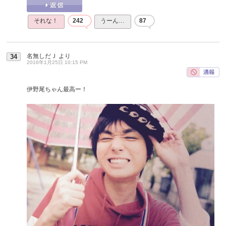
それな！
242
うーん…
87
名無しだＪ
より
34
2016年1月25日 10:15 PM
伊野尾ちゃん最高ー！