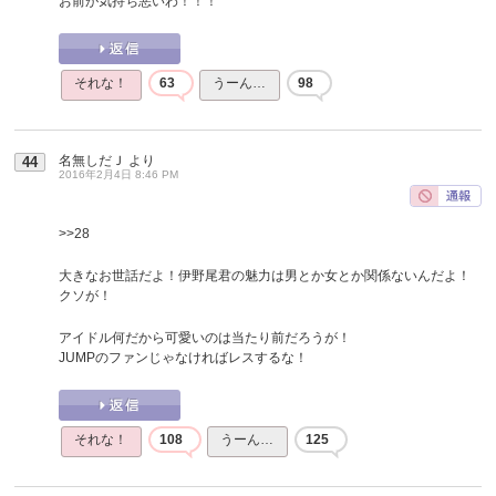
お前が気持ち悪いわ！！！
それな！
63
うーん…
98
名無しだＪ
より
44
2016年2月4日 8:46 PM
>>28
大きなお世話だよ！伊野尾君の魅力は男とか女とか関係ないんだよ！
クソが！
アイドル何だから可愛いのは当たり前だろうが！
JUMPのファンじゃなければレスするな！
それな！
108
うーん…
125