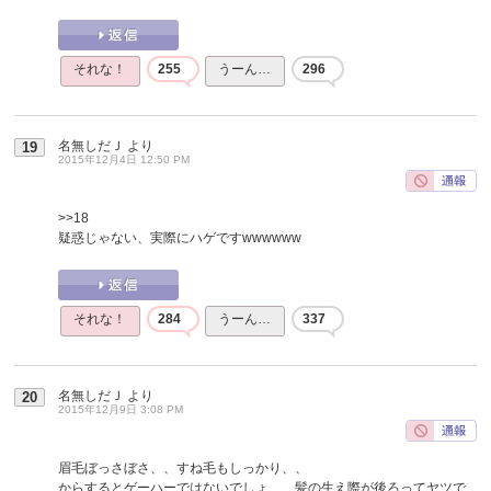
それな！
255
うーん…
296
名無しだＪ
より
19
2015年12月4日 12:50 PM
>>18
疑惑じゃない、実際にハゲですwwwwww
それな！
284
うーん…
337
名無しだＪ
より
20
2015年12月9日 3:08 PM
眉毛ぼっさぼさ、、すね毛もしっかり、、
からするとゲーハーではないでしょ、、髪の生え際が後ろってヤツで