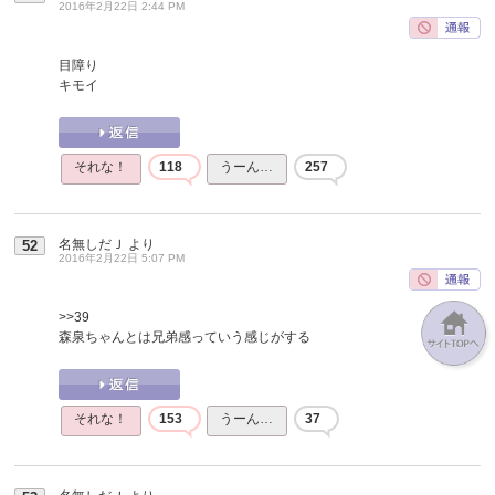
2016年2月22日 2:44 PM
目障り
キモイ
それな！
118
うーん…
257
名無しだＪ
より
52
2016年2月22日 5:07 PM
>>39
森泉ちゃんとは兄弟感っていう感じがする
それな！
153
うーん…
37