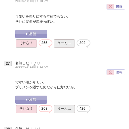
2016年1月10日 1:10 PM
可愛いを売りにする年齢でもない。
それに髪型が馬鹿っぽい。
それな！
255
うーん…
392
名無しだＪ
より
27
2016年1月12日 8:32 AM
でかい頭がキモい。
ブサメンを隠すためだから仕方ないか。
それな！
208
うーん…
426
名無しだＪ
より