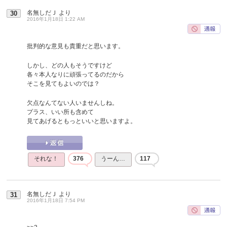
名無しだＪ
より
30
2016年1月18日 1:22 AM
批判的な意見も貴重だと思います。
しかし、どの人もそうですけど
各々本人なりに頑張ってるのだから
そこを見てもよいのでは？
欠点なんてない人いませんしね。
プラス、いい所も含めて
見てあげるともっといいと思いますよ。
それな！
376
うーん…
117
名無しだＪ
より
31
2016年1月18日 7:54 PM