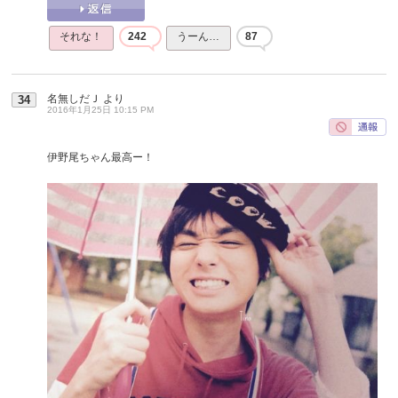
それな！
242
うーん…
87
名無しだＪ
より
34
2016年1月25日 10:15 PM
伊野尾ちゃん最高ー！