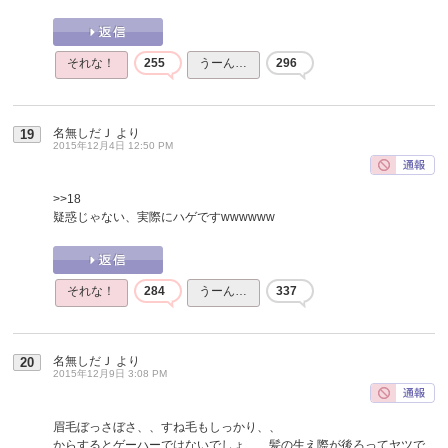
それな！
255
うーん…
296
名無しだＪ
より
19
2015年12月4日 12:50 PM
>>18
疑惑じゃない、実際にハゲですwwwwww
それな！
284
うーん…
337
名無しだＪ
より
20
2015年12月9日 3:08 PM
眉毛ぼっさぼさ、、すね毛もしっかり、、
からするとゲーハーではないでしょ、、髪の生え際が後ろってヤツで