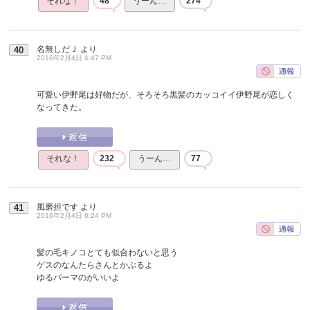
それな！
48
うーん…
274
名無しだＪ
より
40
2016年2月4日 4:47 PM
可愛い伊野尾は好物だが、そろそろ黒髪のカッコイイ伊野尾が恋しく
なってきた。
それな！
232
うーん…
77
風磨担です
より
41
2016年2月4日 6:24 PM
髪の毛キノコとても似合わないと思う
ゲスのなんたらさんとかぶるよ
ゆるパーマのがいいよ