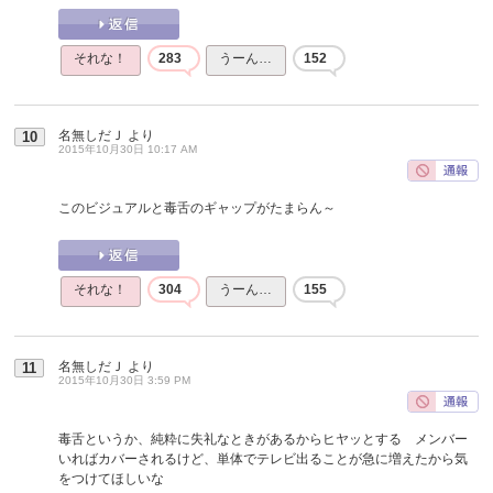
それな！
283
うーん…
152
名無しだＪ
より
10
2015年10月30日 10:17 AM
このビジュアルと毒舌のギャップがたまらん～
それな！
304
うーん…
155
名無しだＪ
より
11
2015年10月30日 3:59 PM
毒舌というか、純粋に失礼なときがあるからヒヤッとする メンバー
いればカバーされるけど、単体でテレビ出ることが急に増えたから気
をつけてほしいな