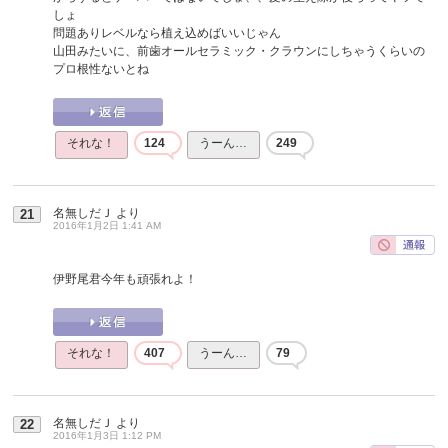
しょ
問題ありレベルなら植え込めばいいじゃん
山田みたいに、前歯オールセラミック・クラウンにしちゃうくらいの
プロ根性ないとね
それな！
124
うーん…
249
名無しだＪ
より
21
2016年1月2日 1:41 AM
伊野尾君今年も頑張れよ！
それな！
407
うーん…
79
名無しだＪ
より
22
2016年1月3日 1:12 PM