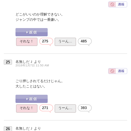
どこがいいのか理解できない。
ジャンプの中では一番嫌い。
それな！
275
うーん…
485
名無しだＪ
より
25
2016年1月7日 11:50 AM
ごり押しされてるだけじゃん。
大したことはない。
それな！
271
うーん…
393
名無しだＪ
より
26