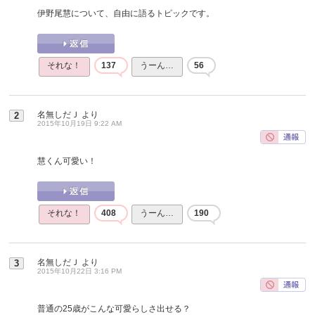
伊野尾慧について、自由に語るトピックです。
それな！
137
うーん…
56
名無しだＪ
より
2
2015年10月19日 9:22 AM
慧くん可愛い！
それな！
408
うーん…
190
名無しだＪ
より
3
2015年10月22日 3:16 PM
普通の25歳がこんな可愛らしさ出せる？