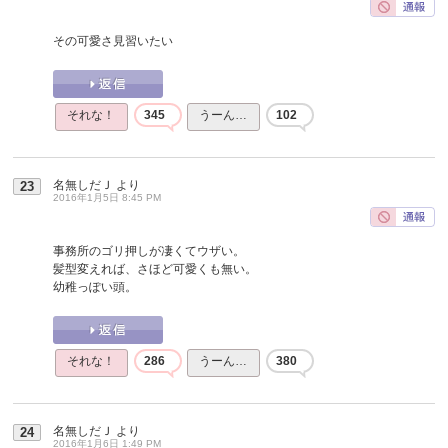
その可愛さ見習いたい
それな！
345
うーん…
102
名無しだＪ
より
23
2016年1月5日 8:45 PM
事務所のゴリ押しが凄くてウザい。
髪型変えれば、さほど可愛くも無い。
幼稚っぽい頭。
それな！
286
うーん…
380
名無しだＪ
より
24
2016年1月6日 1:49 PM