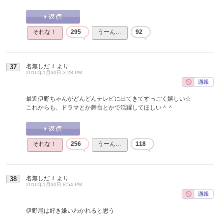
それな！
295
うーん…
92
名無しだＪ
より
37
2016年1月30日 3:28 PM
最近伊野ちゃんがどんどんテレビに出てきてすっごく嬉しい☆
これからも、ドラマとか舞台とかで活躍してほしい＾＾
それな！
256
うーん…
118
名無しだＪ
より
38
2016年1月30日 8:54 PM
伊野尾は好き嫌いわかれると思う