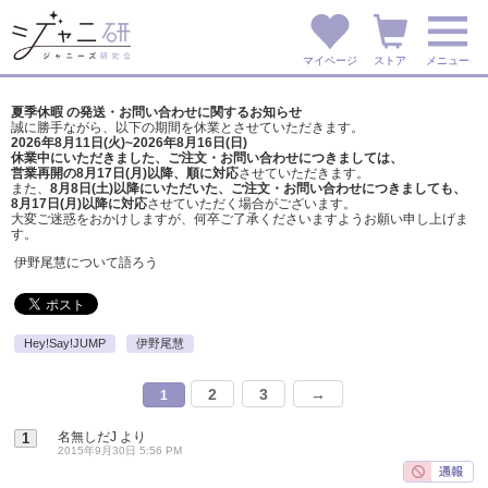
マイページ
ストア
メニュー
夏季休暇 の発送・お問い合わせに関するお知らせ
誠に勝手ながら、以下の期間を休業とさせていただきます。
2026年8月11日(火)~2026年8月16日(日)
休業中にいただきました、ご注文・お問い合わせにつきましては、
営業再開の8月17日(月)以降、順に対応
させていただきます。
また、
8月8日(土)以降にいただいた、ご注文・
お問い合わせにつきましても、
8月17日(月)以降に対応
させていただく場合がございます。
大変ご迷惑をおかけしますが、
何卒ご了承くださいますようお願い申し上げま
す。
伊野尾慧について語ろう
Hey!Say!JUMP
伊野尾慧
2
3
→
1
名無しだJ
より
1
2015年9月30日 5:56 PM