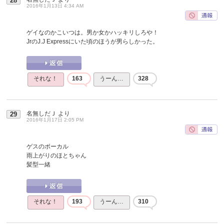
28
2016年1月13日 4:34 AM
ゲイなのかこいつは。男か女かハッキリしろや！
JrのJ.J Expressにいた頃のほうが男らしかった。
それな！
163
うーん…
328
名無しだＪ
より
29
2016年1月17日 2:05 PM
ゲスのボーカル
雨上がりのほとちゃん
髪型一緒
それな！
193
うーん…
310