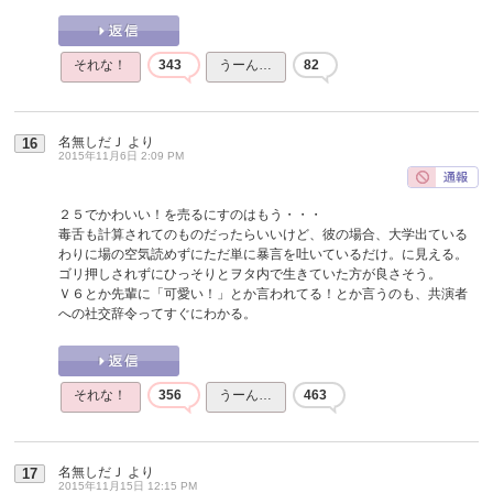
それな！
343
うーん…
82
名無しだＪ
より
16
2015年11月6日 2:09 PM
２５でかわいい！を売るにすのはもう・・・
毒舌も計算されてのものだったらいいけど、彼の場合、大学出ている
わりに場の空気読めずにただ単に暴言を吐いているだけ。に見える。
ゴリ押しされずにひっそりとヲタ内で生きていた方が良さそう。
Ｖ６とか先輩に「可愛い！」とか言われてる！とか言うのも、共演者
への社交辞令ってすぐにわかる。
それな！
356
うーん…
463
名無しだＪ
より
17
2015年11月15日 12:15 PM