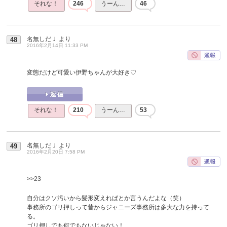
それな！
246
うーん…
46
名無しだＪ
より
48
2016年2月14日 11:33 PM
変態だけど可愛い伊野ちゃんが大好き♡
それな！
210
うーん…
53
名無しだＪ
より
49
2016年2月20日 7:58 PM
>>23
自分はクソ汚いから髪形変えればとか言うんだよな（笑）
事務所のゴリ押しって昔からジャニーズ事務所は多大な力を持って
る。
ゴリ押しでも何でもないじゃない！