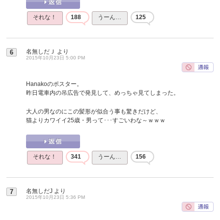
それな！
188
うーん…
125
名無しだＪ
より
6
2015年10月23日 5:00 PM
Hanakoのポスター。
昨日電車内の吊広告で発見して、めっちゃ見てしまった。
大人の男なのにこの髪形が似合う事も驚きだけど、
猫よりカワイイ25歳・男って･･･すごいわな～ｗｗｗ
それな！
341
うーん…
156
名無しだJ
より
7
2015年10月23日 5:36 PM