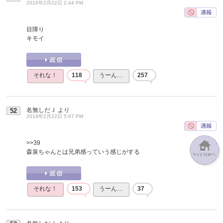
2016年2月22日 2:44 PM
目障り
キモイ
それな！
118
うーん…
257
名無しだＪ
より
52
2016年2月22日 5:07 PM
>>39
森泉ちゃんとは兄弟感っていう感じがする
それな！
153
うーん…
37