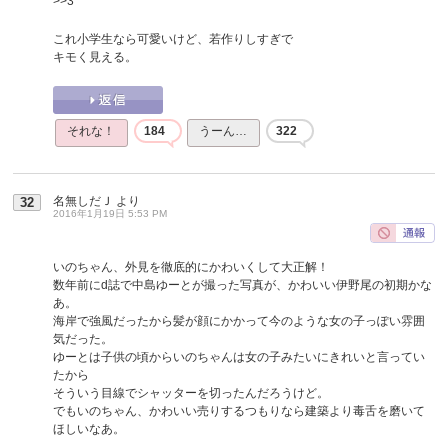
>>3
これ小学生なら可愛いけど、若作りしすぎで
キモく見える。
それな！
184
うーん…
322
名無しだＪ
より
32
2016年1月19日 5:53 PM
いのちゃん、外見を徹底的にかわいくして大正解！
数年前にd誌で中島ゆーとが撮った写真が、かわいい伊野尾の初期かな
あ。
海岸で強風だったから髪が顔にかかって今のような女の子っぽい雰囲
気だった。
ゆーとは子供の頃からいのちゃんは女の子みたいにきれいと言ってい
たから
そういう目線でシャッターを切ったんだろうけど。
でもいのちゃん、かわいい売りするつもりなら建築より毒舌を磨いて
ほしいなあ。