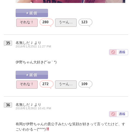
それな！
280
うーん…
123
名無しだＪ
より
35
2016年1月25日 11:27 PM
伊野ちゃん大好き(*´ω｀*)
それな！
272
うーん…
109
名無しだＪ
より
36
2016年1月26日 10:41 PM
有岡が伊野ちゃんの貴公子みたいな笑顔が好きって言ってたけど、す
ごいわかる～(*^^*)