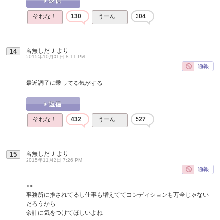
それな！
130
うーん…
304
名無しだＪ
より
14
2015年10月31日 8:11 PM
最近調子に乗ってる気がする
それな！
432
うーん…
527
名無しだＪ
より
15
2015年11月2日 7:26 PM
>>
事務所に推されてるし仕事も増えててコンディションも万全じゃない
だろうから
余計に気をつけてほしいよね