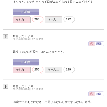
ほんっと、いのちゃんって口がエロイよね！目もエロイけど！
それな！
290
うーん…
192
名無しだＪ
より
8
2015年10月26日 12:17 PM
尋常じゃない可愛さ、3さんありがとう。
それな！
250
うーん…
139
名無しだＪ
より
9
2015年10月26日 12:17 PM
25歳でこのあどけなさって男じゃないし女ですらない。奇跡。