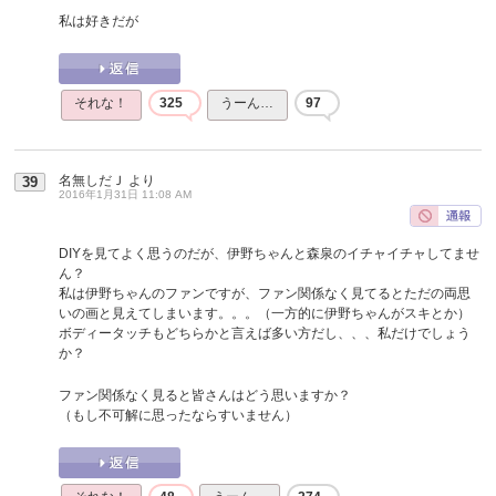
私は好きだが
それな！
325
うーん…
97
名無しだＪ
より
39
2016年1月31日 11:08 AM
DIYを見てよく思うのだが、伊野ちゃんと森泉のイチャイチャしてませ
ん？
私は伊野ちゃんのファンですが、ファン関係なく見てるとただの両思
いの画と見えてしまいます。。。（一方的に伊野ちゃんがスキとか）
ボディータッチもどちらかと言えば多い方だし、、、私だけでしょう
か？
ファン関係なく見ると皆さんはどう思いますか？
（もし不可解に思ったならすいません）