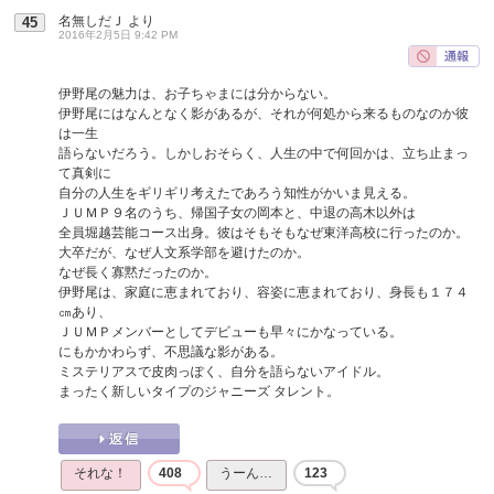
名無しだＪ
より
45
2016年2月5日 9:42 PM
伊野尾の魅力は、お子ちゃまには分からない。
伊野尾にはなんとなく影があるが、それが何処から来るものなのか彼
は一生
語らないだろう。しかしおそらく、人生の中で何回かは、立ち止まっ
て真剣に
自分の人生をギリギリ考えたであろう知性がかいま見える。
ＪＵＭＰ９名のうち、帰国子女の岡本と、中退の高木以外は
全員堀越芸能コース出身。彼はそもそもなぜ東洋高校に行ったのか。
大卒だが、なぜ人文系学部を避けたのか。
なぜ長く寡黙だったのか。
伊野尾は、家庭に恵まれており、容姿に恵まれており、身長も１７４
㎝あり、
ＪＵＭＰメンバーとしてデビューも早々にかなっている。
にもかかわらず、不思議な影がある。
ミステリアスで皮肉っぽく、自分を語らないアイドル。
まったく新しいタイプのジャニーズ タレント。
それな！
408
うーん…
123