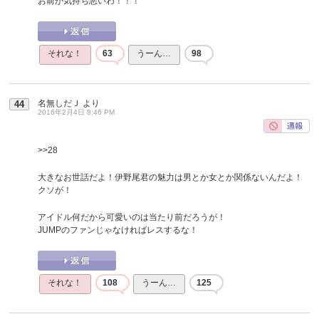
お前が気持ち悪いわ！！！
それな！
63
うーん…
98
名無しだＪ
より
44
2016年2月4日 8:46 PM
>>28
大きなお世話だよ！伊野尾君の魅力は男とか女とか関係ないんだよ！
クソが！
アイドル何だから可愛いのは当たり前だろうが！
JUMPのファンじゃなければレスするな！
それな！
108
うーん…
125