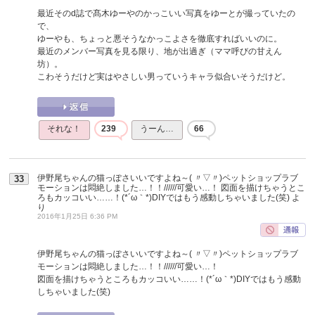
最近そのd誌で髙木ゆーやのかっこいい写真をゆーとが撮っていたの
で、
ゆーやも、ちょっと悪そうなかっこよさを徹底すればいいのに。
最近のメンバー写真を見る限り、地が出過ぎ（ママ呼びの甘えん
坊）。
こわそうだけど実はやさしい男っていうキャラ似合いそうだけど。
それな！
239
うーん…
66
伊野尾ちゃんの猫っぽさいいですよね～( 〃▽〃)ペットショップラブ
33
モーションは悶絶しました…！！//////可愛い…！ 図面を描けちゃうとこ
ろもカッコいい……！(*´ω｀*)DIYではもう感動しちゃいました(笑)
よ
り
2016年1月25日 6:36 PM
伊野尾ちゃんの猫っぽさいいですよね～( 〃▽〃)ペットショップラブ
モーションは悶絶しました…！！//////可愛い…！
図面を描けちゃうところもカッコいい……！(*´ω｀*)DIYではもう感動
しちゃいました(笑)