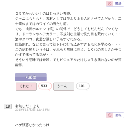
２５でかわいい！のはじっさい奇跡。
ジャニはもともと、素材としては並より上を入所させてんだから、二
十歳位まではカワイイの当たり前。
でも、成長ホルモン（笑）の関係で、どうしてもだんだんゴツくな
り、ドーランやヘアカラー、不規則な生活で見た目も荒れていく・・
酒やタバコ、夜遊び激しい子もすぐわかる。
腹筋割れ、などど言って筋トレに打ち込みすぎも老化を早める・・・
この伊野尾という子は、それらと無縁に見え、１０代の美しさが手つ
かずで残ってる気が・・
そういう意味では奇跡。でもビジュアルだけじゃ生き残れないのが芸
能界。
それな！
533
うーん…
101
名無しだＪ
より
18
2015年12月3日 12:42 PM
ハゲ疑惑なかったっけ