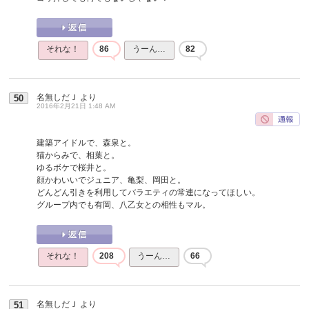
それな！
86
うーん…
82
名無しだＪ
より
50
2016年2月21日 1:48 AM
建築アイドルで、森泉と。
猫からみで、相葉と。
ゆるボケで桜井と。
顔かわいいでジュニア、亀梨、岡田と。
どんどん引きを利用してバラエティの常連になってほしい。
グループ内でも有岡、八乙女との相性もマル。
それな！
208
うーん…
66
名無しだＪ
より
51