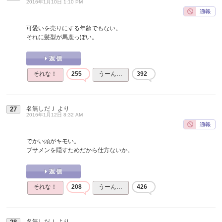
2016年1月10日 1:10 PM
可愛いを売りにする年齢でもない。
それに髪型が馬鹿っぽい。
それな！
255
うーん…
392
名無しだＪ
より
27
2016年1月12日 8:32 AM
でかい頭がキモい。
ブサメンを隠すためだから仕方ないか。
それな！
208
うーん…
426
名無しだＪ
より