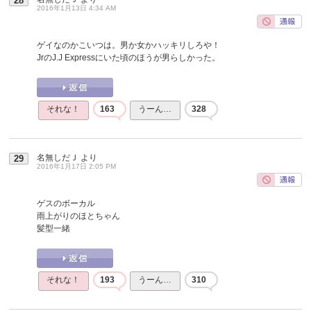
28
2016年1月13日 4:34 AM
ゲイなのかこいつは。男か女かハッキリしろや！
JrのJ.J Expressにいた頃のほうが男らしかった。
それな！
163
うーん…
328
名無しだＪ
より
29
2016年1月17日 2:05 PM
ゲスのボーカル
雨上がりのほとちゃん
髪型一緒
それな！
193
うーん…
310