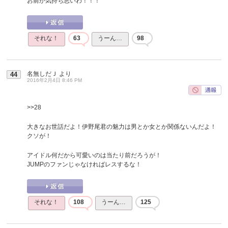
お前が気持ち悪いわ！！！
それな！
63
うーん…
98
名無しだＪ
より
44
2016年2月4日 8:46 PM
>>28
大きなお世話だよ！伊野尾君の魅力は男とか女とか関係ないんだよ！
クソが！
アイドル何だから可愛いのは当たり前だろうが！
JUMPのファンじゃなければレスするな！
それな！
108
うーん…
125