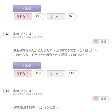
それな！
295
うーん…
92
名無しだＪ
より
37
2016年1月30日 3:28 PM
最近伊野ちゃんがどんどんテレビに出てきてすっごく嬉しい☆
これからも、ドラマとか舞台とかで活躍してほしい＾＾
それな！
256
うーん…
118
名無しだＪ
より
38
2016年1月30日 8:54 PM
伊野尾は好き嫌いわかれると思う