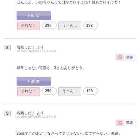
ほんっと、いのちゃんって口がエロイよね！目もエロイけど！
それな！
290
うーん…
192
名無しだＪ
より
8
2015年10月26日 12:17 PM
尋常じゃない可愛さ、3さんありがとう。
それな！
250
うーん…
139
名無しだＪ
より
9
2015年10月26日 12:17 PM
25歳でこのあどけなさって男じゃないし女ですらない。奇跡。