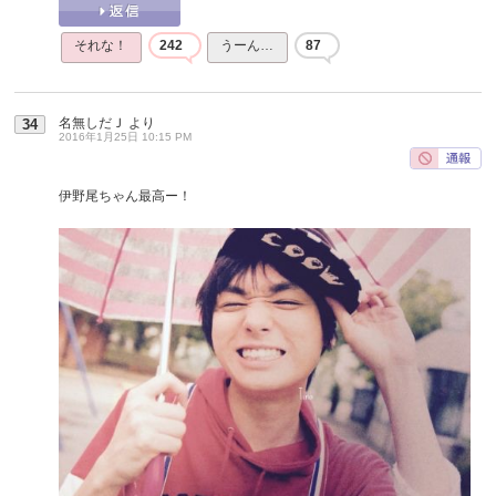
それな！
242
うーん…
87
名無しだＪ
より
34
2016年1月25日 10:15 PM
伊野尾ちゃん最高ー！