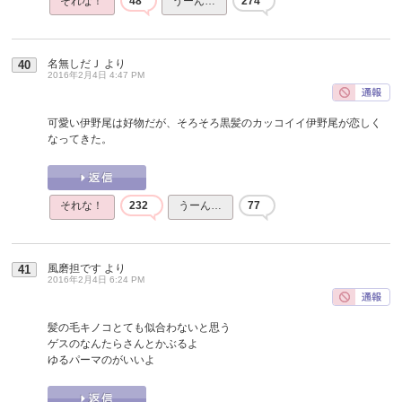
それな！
48
うーん…
274
名無しだＪ
より
40
2016年2月4日 4:47 PM
可愛い伊野尾は好物だが、そろそろ黒髪のカッコイイ伊野尾が恋しく
なってきた。
それな！
232
うーん…
77
風磨担です
より
41
2016年2月4日 6:24 PM
髪の毛キノコとても似合わないと思う
ゲスのなんたらさんとかぶるよ
ゆるパーマのがいいよ