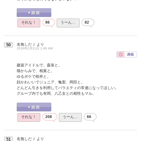
それな！
86
うーん…
82
名無しだＪ
より
50
2016年2月21日 1:48 AM
建築アイドルで、森泉と。
猫からみで、相葉と。
ゆるボケで桜井と。
顔かわいいでジュニア、亀梨、岡田と。
どんどん引きを利用してバラエティの常連になってほしい。
グループ内でも有岡、八乙女との相性もマル。
それな！
208
うーん…
66
名無しだＪ
より
51