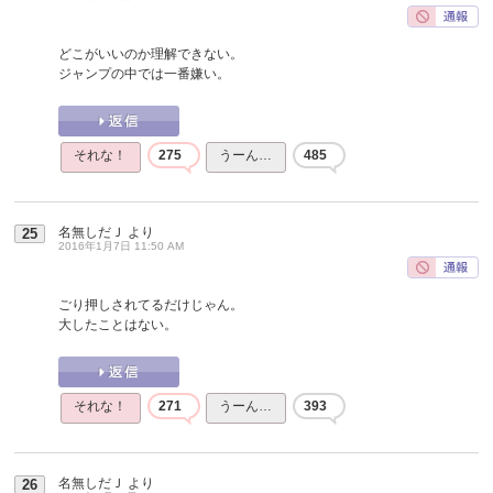
どこがいいのか理解できない。
ジャンプの中では一番嫌い。
それな！
275
うーん…
485
名無しだＪ
より
25
2016年1月7日 11:50 AM
ごり押しされてるだけじゃん。
大したことはない。
それな！
271
うーん…
393
名無しだＪ
より
26