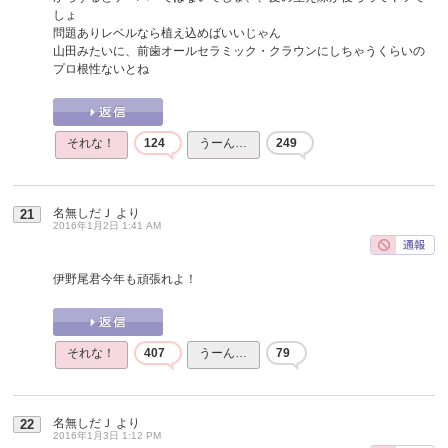
しょ
問題ありレベルなら植え込めばいいじゃん
山田みたいに、前歯オールセラミック・クラウンにしちゃうくらいの
プロ根性ないとね
それな！
124
うーん…
249
名無しだＪ
より
21
2016年1月2日 1:41 AM
伊野尾君今年も頑張れよ！
それな！
407
うーん…
79
名無しだＪ
より
22
2016年1月3日 1:12 PM