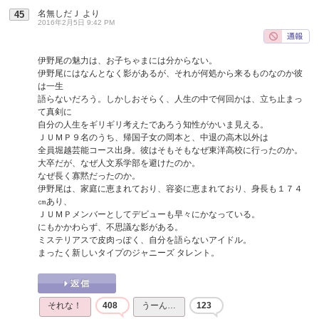
名無しだＪ
より
45
2016年2月5日 9:42 PM
伊野尾の魅力は、お子ちゃまには分からない。
伊野尾にはなんとなく影があるが、それが何処から来るものなのか彼
は一生
語らないだろう。しかしおそらく、人生の中で何回かは、立ち止まっ
て真剣に
自分の人生をギリギリ考えたであろう知性がかいま見える。
ＪＵＭＰ９名のうち、帰国子女の岡本と、中退の高木以外は
全員堀越芸能コース出身。彼はそもそもなぜ東洋高校に行ったのか。
大卒だが、なぜ人文系学部を避けたのか。
なぜ長く寡黙だったのか。
伊野尾は、家庭に恵まれており、容姿に恵まれており、身長も１７４
㎝あり、
ＪＵＭＰメンバーとしてデビューも早々にかなっている。
にもかかわらず、不思議な影がある。
ミステリアスで皮肉っぽく、自分を語らないアイドル。
まったく新しいタイプのジャニーズ タレント。
それな！
408
うーん…
123