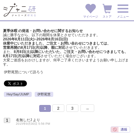
マイページ
ストア
メニュー
夏季休暇 の発送・お問い合わせに関するお知らせ
誠に勝手ながら、以下の期間を休業とさせていただきます。
2026年8月11日(火)~2026年8月16日(日)
休業中にいただきました、ご注文・お問い合わせにつきましては、
営業再開の8月17日(月)以降、順に対応
させていただきます。
また、
8月8日(土)以降にいただいた、ご注文・
お問い合わせにつきましても、
8月17日(月)以降に対応
させていただく場合がございます。
大変ご迷惑をおかけしますが、
何卒ご了承くださいますようお願い申し上げま
す。
伊野尾慧について語ろう
Hey!Say!JUMP
伊野尾慧
2
3
→
1
名無しだJ
より
1
2015年9月30日 5:56 PM