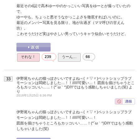
最近そのd誌で髙木ゆーやのかっこいい写真をゆーとが撮っていたの
で、
ゆーやも、ちょっと悪そうなかっこよさを徹底すればいいのに。
最近のメンバー写真を見る限り、地が出過ぎ（ママ呼びの甘えん
坊）。
こわそうだけど実はやさしい男っていうキャラ似合いそうだけど。
それな！
239
うーん…
66
伊野尾ちゃんの猫っぽさいいですよね～( 〃▽〃)ペットショップラブ
33
モーションは悶絶しました…！！//////可愛い…！ 図面を描けちゃうとこ
ろもカッコいい……！(*´ω｀*)DIYではもう感動しちゃいました(笑)
よ
り
2016年1月25日 6:36 PM
伊野尾ちゃんの猫っぽさいいですよね～( 〃▽〃)ペットショップラブ
モーションは悶絶しました…！！//////可愛い…！
図面を描けちゃうところもカッコいい……！(*´ω｀*)DIYではもう感動
しちゃいました(笑)