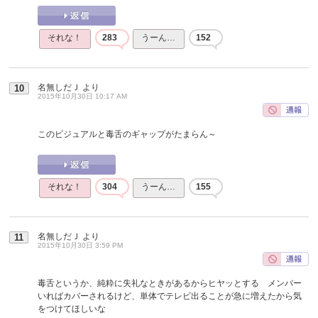
それな！
283
うーん…
152
名無しだＪ
より
10
2015年10月30日 10:17 AM
このビジュアルと毒舌のギャップがたまらん～
それな！
304
うーん…
155
名無しだＪ
より
11
2015年10月30日 3:59 PM
毒舌というか、純粋に失礼なときがあるからヒヤッとする メンバー
いればカバーされるけど、単体でテレビ出ることが急に増えたから気
をつけてほしいな