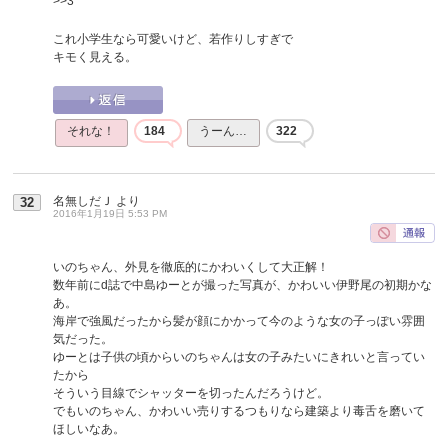
>>3
これ小学生なら可愛いけど、若作りしすぎで
キモく見える。
それな！
184
うーん…
322
名無しだＪ
より
32
2016年1月19日 5:53 PM
いのちゃん、外見を徹底的にかわいくして大正解！
数年前にd誌で中島ゆーとが撮った写真が、かわいい伊野尾の初期かな
あ。
海岸で強風だったから髪が顔にかかって今のような女の子っぽい雰囲
気だった。
ゆーとは子供の頃からいのちゃんは女の子みたいにきれいと言ってい
たから
そういう目線でシャッターを切ったんだろうけど。
でもいのちゃん、かわいい売りするつもりなら建築より毒舌を磨いて
ほしいなあ。