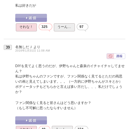
私は好きだが
それな！
325
うーん…
97
名無しだＪ
より
39
2016年1月31日 11:08 AM
DIYを見てよく思うのだが、伊野ちゃんと森泉のイチャイチャしてませ
ん？
私は伊野ちゃんのファンですが、ファン関係なく見てるとただの両思
いの画と見えてしまいます。。。（一方的に伊野ちゃんがスキとか）
ボディータッチもどちらかと言えば多い方だし、、、私だけでしょう
か？
ファン関係なく見ると皆さんはどう思いますか？
（もし不可解に思ったならすいません）