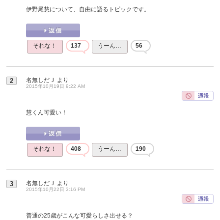
伊野尾慧について、自由に語るトピックです。
それな！
137
うーん…
56
名無しだＪ
より
2
2015年10月19日 9:22 AM
慧くん可愛い！
それな！
408
うーん…
190
名無しだＪ
より
3
2015年10月22日 3:16 PM
普通の25歳がこんな可愛らしさ出せる？