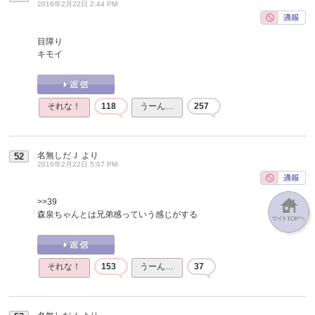
2016年2月22日 2:44 PM
目障り
キモイ
それな！
118
うーん…
257
名無しだＪ
より
52
2016年2月22日 5:07 PM
>>39
森泉ちゃんとは兄弟感っていう感じがする
それな！
153
うーん…
37