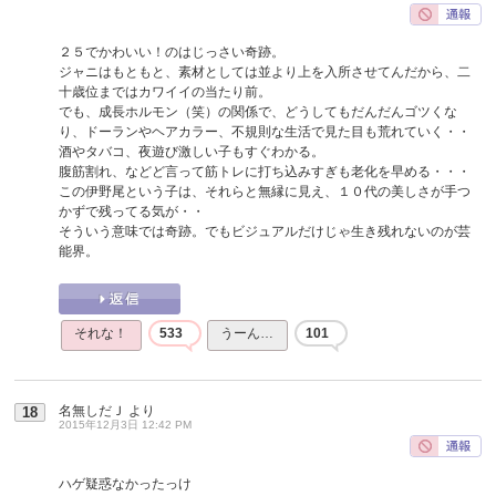
２５でかわいい！のはじっさい奇跡。
ジャニはもともと、素材としては並より上を入所させてんだから、二
十歳位まではカワイイの当たり前。
でも、成長ホルモン（笑）の関係で、どうしてもだんだんゴツくな
り、ドーランやヘアカラー、不規則な生活で見た目も荒れていく・・
酒やタバコ、夜遊び激しい子もすぐわかる。
腹筋割れ、などど言って筋トレに打ち込みすぎも老化を早める・・・
この伊野尾という子は、それらと無縁に見え、１０代の美しさが手つ
かずで残ってる気が・・
そういう意味では奇跡。でもビジュアルだけじゃ生き残れないのが芸
能界。
それな！
533
うーん…
101
名無しだＪ
より
18
2015年12月3日 12:42 PM
ハゲ疑惑なかったっけ