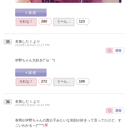
それな！
280
うーん…
123
名無しだＪ
より
35
2016年1月25日 11:27 PM
伊野ちゃん大好き(*´ω｀*)
それな！
272
うーん…
109
名無しだＪ
より
36
2016年1月26日 10:41 PM
有岡が伊野ちゃんの貴公子みたいな笑顔が好きって言ってたけど、す
ごいわかる～(*^^*)