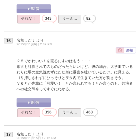
それな！
343
うーん…
82
名無しだＪ
より
16
2015年11月6日 2:09 PM
２５でかわいい！を売るにすのはもう・・・
毒舌も計算されてのものだったらいいけど、彼の場合、大学出ている
わりに場の空気読めずにただ単に暴言を吐いているだけ。に見える。
ゴリ押しされずにひっそりとヲタ内で生きていた方が良さそう。
Ｖ６とか先輩に「可愛い！」とか言われてる！とか言うのも、共演者
への社交辞令ってすぐにわかる。
それな！
356
うーん…
463
名無しだＪ
より
17
2015年11月15日 12:15 PM