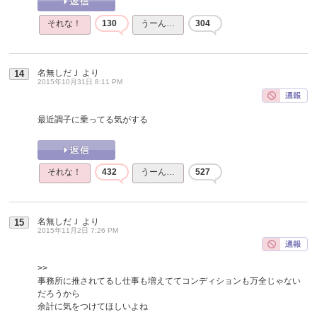
それな！
130
うーん…
304
名無しだＪ
より
14
2015年10月31日 8:11 PM
最近調子に乗ってる気がする
それな！
432
うーん…
527
名無しだＪ
より
15
2015年11月2日 7:26 PM
>>
事務所に推されてるし仕事も増えててコンディションも万全じゃない
だろうから
余計に気をつけてほしいよね