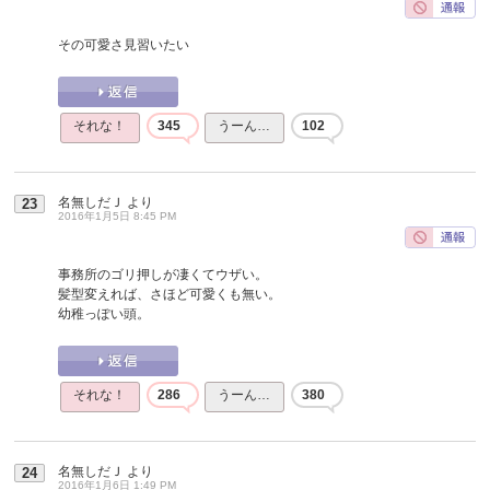
その可愛さ見習いたい
それな！
345
うーん…
102
名無しだＪ
より
23
2016年1月5日 8:45 PM
事務所のゴリ押しが凄くてウザい。
髪型変えれば、さほど可愛くも無い。
幼稚っぽい頭。
それな！
286
うーん…
380
名無しだＪ
より
24
2016年1月6日 1:49 PM