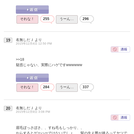
それな！
255
うーん…
296
名無しだＪ
より
19
2015年12月4日 12:50 PM
>>18
疑惑じゃない、実際にハゲですwwwwww
それな！
284
うーん…
337
名無しだＪ
より
20
2015年12月9日 3:08 PM
眉毛ぼっさぼさ、、すね毛もしっかり、、
からするとゲーハーではないでしょ、、髪の生え際が後ろってヤツで