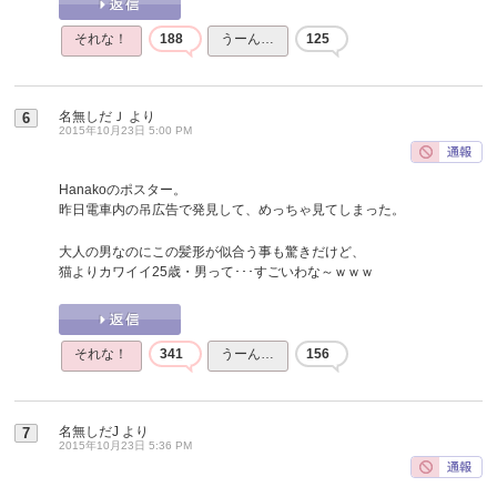
それな！
188
うーん…
125
名無しだＪ
より
6
2015年10月23日 5:00 PM
Hanakoのポスター。
昨日電車内の吊広告で発見して、めっちゃ見てしまった。
大人の男なのにこの髪形が似合う事も驚きだけど、
猫よりカワイイ25歳・男って･･･すごいわな～ｗｗｗ
それな！
341
うーん…
156
名無しだJ
より
7
2015年10月23日 5:36 PM