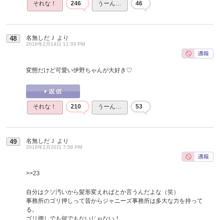
それな！
246
うーん…
46
名無しだＪ
より
48
2016年2月14日 11:33 PM
変態だけど可愛い伊野ちゃんが大好き♡
それな！
210
うーん…
53
名無しだＪ
より
49
2016年2月20日 7:58 PM
>>23
自分はクソ汚いから髪形変えればとか言うんだよな（笑）
事務所のゴリ押しって昔からジャニーズ事務所は多大な力を持って
る。
ゴリ押しでも何でもないじゃない！