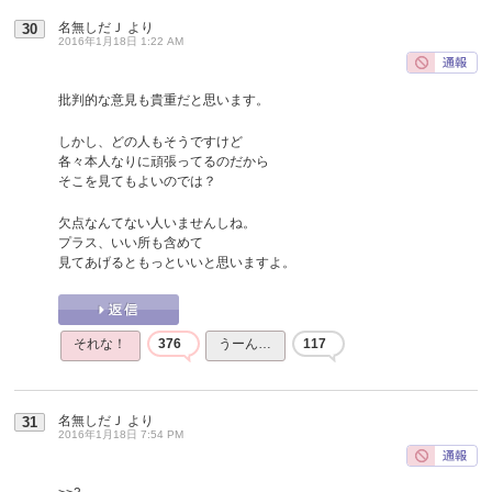
名無しだＪ
より
30
2016年1月18日 1:22 AM
批判的な意見も貴重だと思います。
しかし、どの人もそうですけど
各々本人なりに頑張ってるのだから
そこを見てもよいのでは？
欠点なんてない人いませんしね。
プラス、いい所も含めて
見てあげるともっといいと思いますよ。
それな！
376
うーん…
117
名無しだＪ
より
31
2016年1月18日 7:54 PM