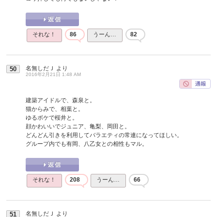
それな！
86
うーん…
82
名無しだＪ
より
50
2016年2月21日 1:48 AM
建築アイドルで、森泉と。
猫からみで、相葉と。
ゆるボケで桜井と。
顔かわいいでジュニア、亀梨、岡田と。
どんどん引きを利用してバラエティの常連になってほしい。
グループ内でも有岡、八乙女との相性もマル。
それな！
208
うーん…
66
名無しだＪ
より
51