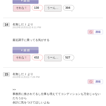
それな！
130
うーん…
304
名無しだＪ
より
14
2015年10月31日 8:11 PM
最近調子に乗ってる気がする
それな！
432
うーん…
527
名無しだＪ
より
15
2015年11月2日 7:26 PM
>>
事務所に推されてるし仕事も増えててコンディションも万全じゃない
だろうから
余計に気をつけてほしいよね