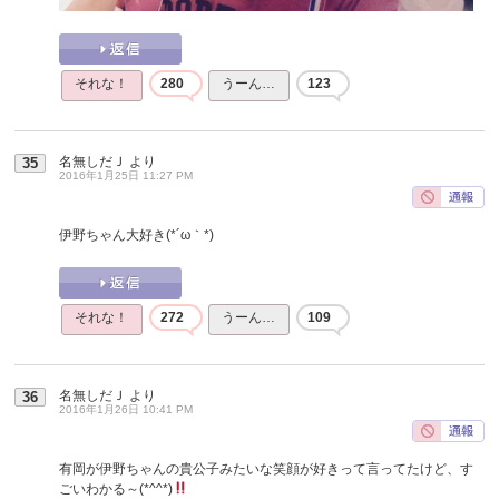
それな！
280
うーん…
123
名無しだＪ
より
35
2016年1月25日 11:27 PM
伊野ちゃん大好き(*´ω｀*)
それな！
272
うーん…
109
名無しだＪ
より
36
2016年1月26日 10:41 PM
有岡が伊野ちゃんの貴公子みたいな笑顔が好きって言ってたけど、す
ごいわかる～(*^^*)