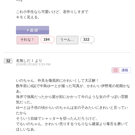
>>3
これ小学生なら可愛いけど、若作りしすぎで
キモく見える。
それな！
184
うーん…
322
名無しだＪ
より
32
2016年1月19日 5:53 PM
いのちゃん、外見を徹底的にかわいくして大正解！
数年前にd誌で中島ゆーとが撮った写真が、かわいい伊野尾の初期かな
あ。
海岸で強風だったから髪が顔にかかって今のような女の子っぽい雰囲
気だった。
ゆーとは子供の頃からいのちゃんは女の子みたいにきれいと言ってい
たから
そういう目線でシャッターを切ったんだろうけど。
でもいのちゃん、かわいい売りするつもりなら建築より毒舌を磨いて
ほしいなあ。