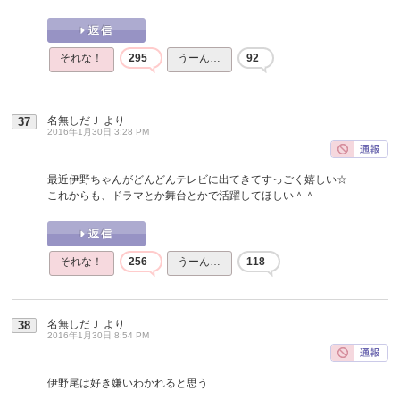
それな！
295
うーん…
92
名無しだＪ
より
37
2016年1月30日 3:28 PM
最近伊野ちゃんがどんどんテレビに出てきてすっごく嬉しい☆
これからも、ドラマとか舞台とかで活躍してほしい＾＾
それな！
256
うーん…
118
名無しだＪ
より
38
2016年1月30日 8:54 PM
伊野尾は好き嫌いわかれると思う