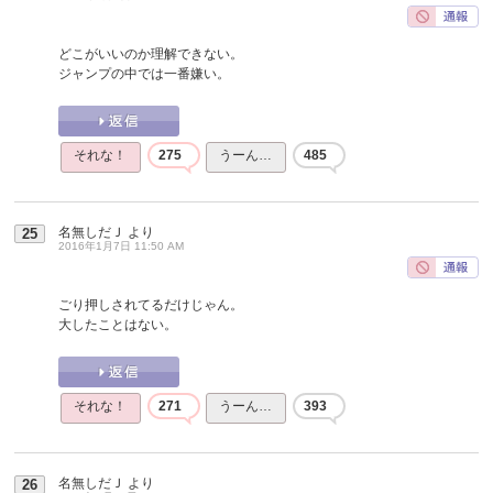
どこがいいのか理解できない。
ジャンプの中では一番嫌い。
それな！
275
うーん…
485
名無しだＪ
より
25
2016年1月7日 11:50 AM
ごり押しされてるだけじゃん。
大したことはない。
それな！
271
うーん…
393
名無しだＪ
より
26