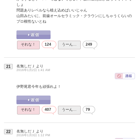
しょ
問題ありレベルなら植え込めばいいじゃん
山田みたいに、前歯オールセラミック・クラウンにしちゃうくらいの
プロ根性ないとね
それな！
124
うーん…
249
名無しだＪ
より
21
2016年1月2日 1:41 AM
伊野尾君今年も頑張れよ！
それな！
407
うーん…
79
名無しだＪ
より
22
2016年1月3日 1:12 PM