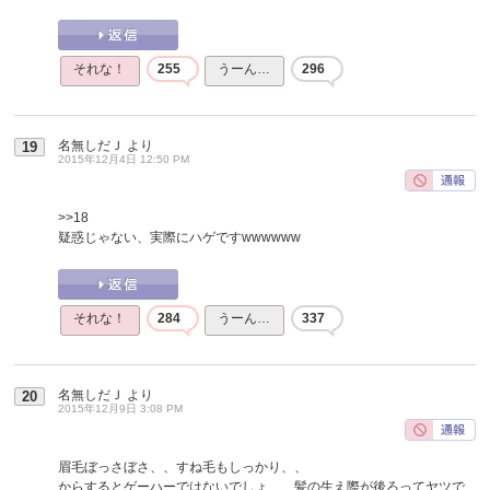
それな！
255
うーん…
296
名無しだＪ
より
19
2015年12月4日 12:50 PM
>>18
疑惑じゃない、実際にハゲですwwwwww
それな！
284
うーん…
337
名無しだＪ
より
20
2015年12月9日 3:08 PM
眉毛ぼっさぼさ、、すね毛もしっかり、、
からするとゲーハーではないでしょ、、髪の生え際が後ろってヤツで