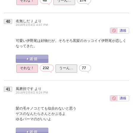
それな！
48
うーん…
274
名無しだＪ
より
40
2016年2月4日 4:47 PM
可愛い伊野尾は好物だが、そろそろ黒髪のカッコイイ伊野尾が恋しく
なってきた。
それな！
232
うーん…
77
風磨担です
より
41
2016年2月4日 6:24 PM
髪の毛キノコとても似合わないと思う
ゲスのなんたらさんとかぶるよ
ゆるパーマのがいいよ