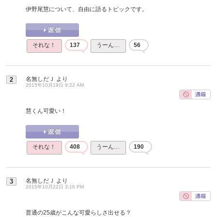
伊野尾慧について、自由に語るトピックです。
それな！
137
うーん…
56
名無しだＪ
より
2
2015年10月19日 9:22 AM
慧くん可愛い！
それな！
408
うーん…
190
名無しだＪ
より
3
2015年10月22日 3:16 PM
普通の25歳がこんな可愛らしさ出せる？