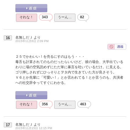
それな！
343
うーん…
82
名無しだＪ
より
16
2015年11月6日 2:09 PM
２５でかわいい！を売るにすのはもう・・・
毒舌も計算されてのものだったらいいけど、彼の場合、大学出ている
わりに場の空気読めずにただ単に暴言を吐いているだけ。に見える。
ゴリ押しされずにひっそりとヲタ内で生きていた方が良さそう。
Ｖ６とか先輩に「可愛い！」とか言われてる！とか言うのも、共演者
への社交辞令ってすぐにわかる。
それな！
356
うーん…
463
名無しだＪ
より
17
2015年11月15日 12:15 PM