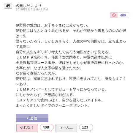
名無しだＪ
より
45
2016年2月5日 9:42 PM
伊野尾の魅力は、お子ちゃまには分からない。
伊野尾にはなんとなく影があるが、それが何処から来るものなのか彼
は一生
語らないだろう。しかしおそらく、人生の中で何回かは、立ち止まっ
て真剣に
自分の人生をギリギリ考えたであろう知性がかいま見える。
ＪＵＭＰ９名のうち、帰国子女の岡本と、中退の高木以外は
全員堀越芸能コース出身。彼はそもそもなぜ東洋高校に行ったのか。
大卒だが、なぜ人文系学部を避けたのか。
なぜ長く寡黙だったのか。
伊野尾は、家庭に恵まれており、容姿に恵まれており、身長も１７４
㎝あり、
ＪＵＭＰメンバーとしてデビューも早々にかなっている。
にもかかわらず、不思議な影がある。
ミステリアスで皮肉っぽく、自分を語らないアイドル。
まったく新しいタイプのジャニーズ タレント。
それな！
408
うーん…
123