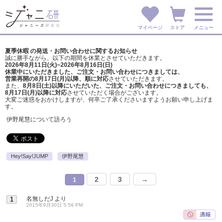
マイページ
ストア
メニュー
夏季休暇 の発送・お問い合わせに関するお知らせ
誠に勝手ながら、以下の期間を休業とさせていただきます。
2026年8月11日(火)~2026年8月16日(日)
休業中にいただきました、ご注文・お問い合わせにつきましては、
営業再開の8月17日(月)以降、順に対応
させていただきます。
また、
8月8日(土)以降にいただいた、ご注文・
お問い合わせにつきましても、
8月17日(月)以降に対応
させていただく場合がございます。
大変ご迷惑をおかけしますが、
何卒ご了承くださいますようお願い申し上げま
す。
伊野尾慧について語ろう
Hey!Say!JUMP
伊野尾慧
2
3
→
1
名無しだJ
より
1
2015年9月30日 5:56 PM