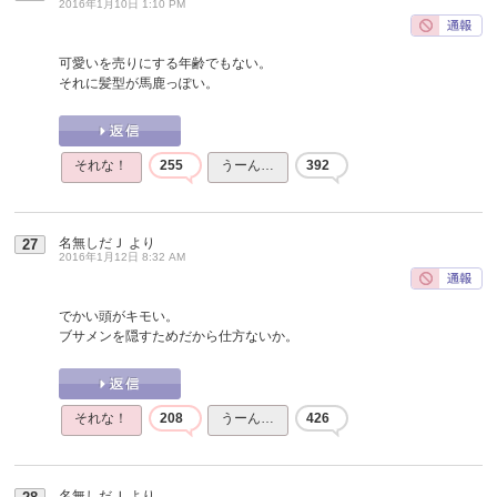
2016年1月10日 1:10 PM
可愛いを売りにする年齢でもない。
それに髪型が馬鹿っぽい。
それな！
255
うーん…
392
名無しだＪ
より
27
2016年1月12日 8:32 AM
でかい頭がキモい。
ブサメンを隠すためだから仕方ないか。
それな！
208
うーん…
426
名無しだＪ
より