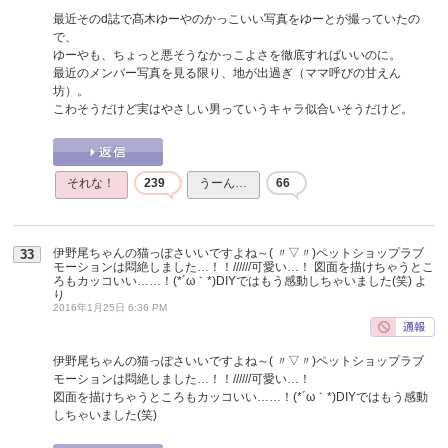
最近そのd誌で髙木ゆーやのかっこいい写真をゆーとが撮っていたの
で、
ゆーやも、ちょっと悪そうなかっこよさを徹底すればいいのに。
最近のメンバー写真を見る限り、地が出過ぎ（ママ呼びの甘えん
坊）。
こわそうだけど実はやさしい男っていうキャラ似合いそうだけど。
それな！
239
うーん…
66
伊野尾ちゃんの猫っぽさいいですよね～( 〃▽〃)ペットショップラブ
33
モーションは悶絶しました…！！//////可愛い…！ 図面を描けちゃうとこ
ろもカッコいい……！(*´ω｀*)DIYではもう感動しちゃいました(笑)
よ
り
2016年1月25日 6:36 PM
伊野尾ちゃんの猫っぽさいいですよね～( 〃▽〃)ペットショップラブ
モーションは悶絶しました…！！//////可愛い…！
図面を描けちゃうところもカッコいい……！(*´ω｀*)DIYではもう感動
しちゃいました(笑)