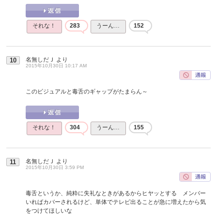
それな！
283
うーん…
152
名無しだＪ
より
10
2015年10月30日 10:17 AM
このビジュアルと毒舌のギャップがたまらん～
それな！
304
うーん…
155
名無しだＪ
より
11
2015年10月30日 3:59 PM
毒舌というか、純粋に失礼なときがあるからヒヤッとする メンバー
いればカバーされるけど、単体でテレビ出ることが急に増えたから気
をつけてほしいな