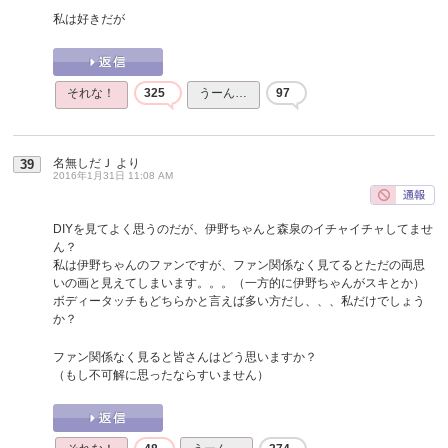
私は好きだが
それな！
325
うーん…
97
名無しだＪ
より
39
2016年1月31日 11:08 AM
DIYを見てよく思うのだが、伊野ちゃんと森泉のイチャイチャしてませ
ん？
私は伊野ちゃんのファンですが、ファン関係なく見てるとただの両思
いの画と見えてしまいます。。。（一方的に伊野ちゃんがスキとか）
ボディータッチもどちらかと言えば多い方だし、、、私だけでしょう
か？
ファン関係なく見ると皆さんはどう思いますか？
（もし不可解に思ったならすいません）