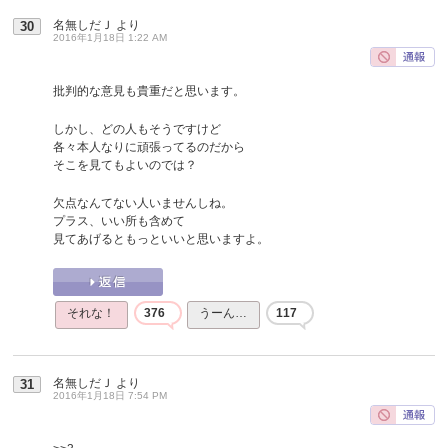
名無しだＪ
より
30
2016年1月18日 1:22 AM
批判的な意見も貴重だと思います。
しかし、どの人もそうですけど
各々本人なりに頑張ってるのだから
そこを見てもよいのでは？
欠点なんてない人いませんしね。
プラス、いい所も含めて
見てあげるともっといいと思いますよ。
それな！
376
うーん…
117
名無しだＪ
より
31
2016年1月18日 7:54 PM