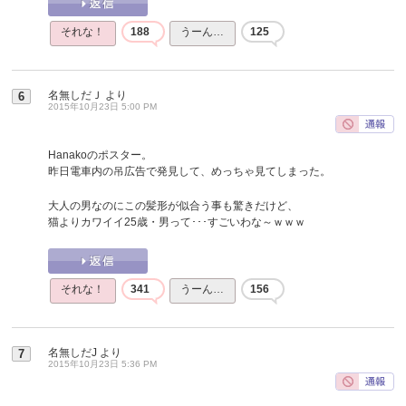
それな！
188
うーん…
125
名無しだＪ
より
6
2015年10月23日 5:00 PM
Hanakoのポスター。
昨日電車内の吊広告で発見して、めっちゃ見てしまった。
大人の男なのにこの髪形が似合う事も驚きだけど、
猫よりカワイイ25歳・男って･･･すごいわな～ｗｗｗ
それな！
341
うーん…
156
名無しだJ
より
7
2015年10月23日 5:36 PM