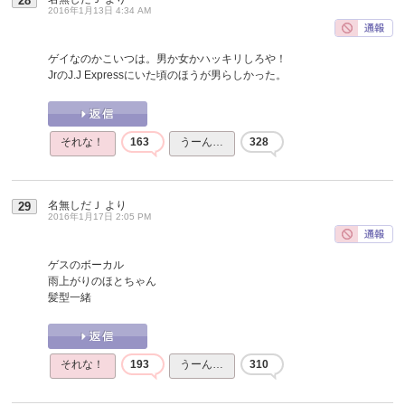
28
2016年1月13日 4:34 AM
ゲイなのかこいつは。男か女かハッキリしろや！
JrのJ.J Expressにいた頃のほうが男らしかった。
それな！
163
うーん…
328
名無しだＪ
より
29
2016年1月17日 2:05 PM
ゲスのボーカル
雨上がりのほとちゃん
髪型一緒
それな！
193
うーん…
310