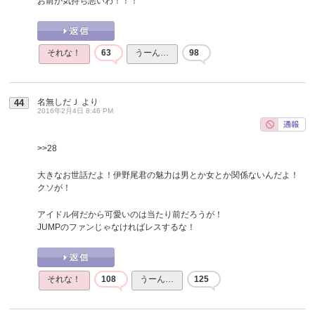
お前が気持ち悪いわ！！！
それな！
63
うーん…
98
名無しだＪ
より
44
2016年2月4日 8:46 PM
>>28
大きなお世話だよ！伊野尾君の魅力は男とか女とか関係ないんだよ！
クソが！
アイドル何だから可愛いのは当たり前だろうが！
JUMPのファンじゃなければレスするな！
それな！
108
うーん…
125