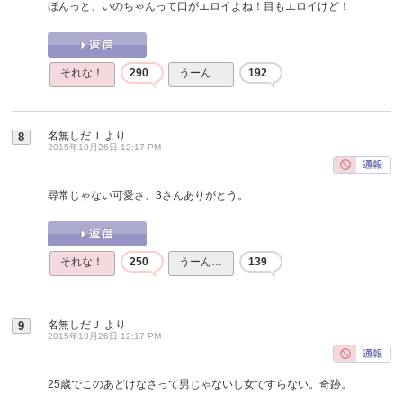
ほんっと、いのちゃんって口がエロイよね！目もエロイけど！
それな！
290
うーん…
192
名無しだＪ
より
8
2015年10月26日 12:17 PM
尋常じゃない可愛さ、3さんありがとう。
それな！
250
うーん…
139
名無しだＪ
より
9
2015年10月26日 12:17 PM
25歳でこのあどけなさって男じゃないし女ですらない。奇跡。