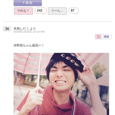
それな！
242
うーん…
87
名無しだＪ
より
34
2016年1月25日 10:15 PM
伊野尾ちゃん最高ー！