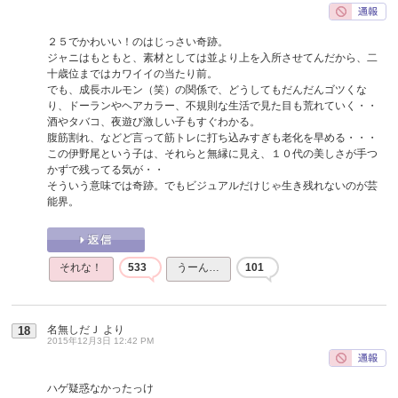
２５でかわいい！のはじっさい奇跡。
ジャニはもともと、素材としては並より上を入所させてんだから、二
十歳位まではカワイイの当たり前。
でも、成長ホルモン（笑）の関係で、どうしてもだんだんゴツくな
り、ドーランやヘアカラー、不規則な生活で見た目も荒れていく・・
酒やタバコ、夜遊び激しい子もすぐわかる。
腹筋割れ、などど言って筋トレに打ち込みすぎも老化を早める・・・
この伊野尾という子は、それらと無縁に見え、１０代の美しさが手つ
かずで残ってる気が・・
そういう意味では奇跡。でもビジュアルだけじゃ生き残れないのが芸
能界。
それな！
533
うーん…
101
名無しだＪ
より
18
2015年12月3日 12:42 PM
ハゲ疑惑なかったっけ