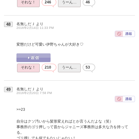
それな！
246
うーん…
46
名無しだＪ
より
48
2016年2月14日 11:33 PM
変態だけど可愛い伊野ちゃんが大好き♡
それな！
210
うーん…
53
名無しだＪ
より
49
2016年2月20日 7:58 PM
>>23
自分はクソ汚いから髪形変えればとか言うんだよな（笑）
事務所のゴリ押しって昔からジャニーズ事務所は多大な力を持って
る。
ゴリ押しでも何でもないじゃない！