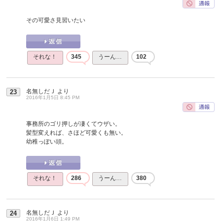
その可愛さ見習いたい
それな！
345
うーん…
102
名無しだＪ
より
23
2016年1月5日 8:45 PM
事務所のゴリ押しが凄くてウザい。
髪型変えれば、さほど可愛くも無い。
幼稚っぽい頭。
それな！
286
うーん…
380
名無しだＪ
より
24
2016年1月6日 1:49 PM