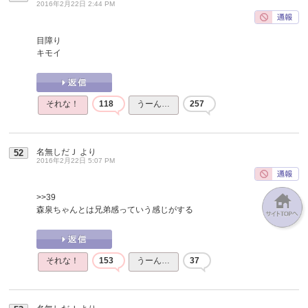
2016年2月22日 2:44 PM
目障り
キモイ
それな！
118
うーん…
257
名無しだＪ
より
52
2016年2月22日 5:07 PM
>>39
森泉ちゃんとは兄弟感っていう感じがする
それな！
153
うーん…
37