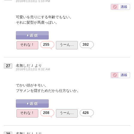
2016年1月10日 1:10 PM
可愛いを売りにする年齢でもない。
それに髪型が馬鹿っぽい。
それな！
255
うーん…
392
名無しだＪ
より
27
2016年1月12日 8:32 AM
でかい頭がキモい。
ブサメンを隠すためだから仕方ないか。
それな！
208
うーん…
426
名無しだＪ
より