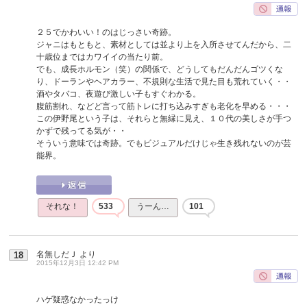
２５でかわいい！のはじっさい奇跡。
ジャニはもともと、素材としては並より上を入所させてんだから、二
十歳位まではカワイイの当たり前。
でも、成長ホルモン（笑）の関係で、どうしてもだんだんゴツくな
り、ドーランやヘアカラー、不規則な生活で見た目も荒れていく・・
酒やタバコ、夜遊び激しい子もすぐわかる。
腹筋割れ、などど言って筋トレに打ち込みすぎも老化を早める・・・
この伊野尾という子は、それらと無縁に見え、１０代の美しさが手つ
かずで残ってる気が・・
そういう意味では奇跡。でもビジュアルだけじゃ生き残れないのが芸
能界。
それな！
533
うーん…
101
名無しだＪ
より
18
2015年12月3日 12:42 PM
ハゲ疑惑なかったっけ