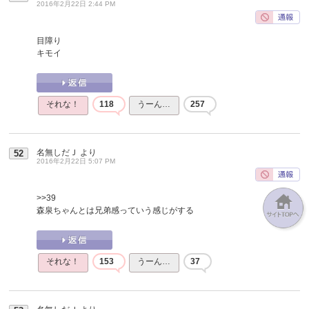
2016年2月22日 2:44 PM
目障り
キモイ
それな！
118
うーん…
257
名無しだＪ
より
52
2016年2月22日 5:07 PM
>>39
森泉ちゃんとは兄弟感っていう感じがする
それな！
153
うーん…
37