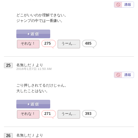
どこがいいのか理解できない。
ジャンプの中では一番嫌い。
それな！
275
うーん…
485
名無しだＪ
より
25
2016年1月7日 11:50 AM
ごり押しされてるだけじゃん。
大したことはない。
それな！
271
うーん…
393
名無しだＪ
より
26