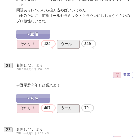
しょ
問題ありレベルなら植え込めばいいじゃん
山田みたいに、前歯オールセラミック・クラウンにしちゃうくらいの
プロ根性ないとね
それな！
124
うーん…
249
名無しだＪ
より
21
2016年1月2日 1:41 AM
伊野尾君今年も頑張れよ！
それな！
407
うーん…
79
名無しだＪ
より
22
2016年1月3日 1:12 PM