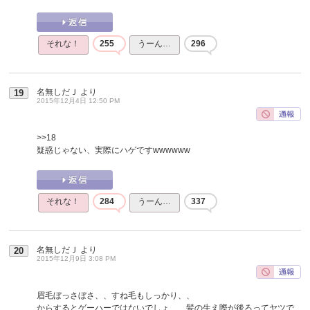
それな！
255
うーん…
296
名無しだＪ
より
19
2015年12月4日 12:50 PM
>>18
疑惑じゃない、実際にハゲですwwwwww
それな！
284
うーん…
337
名無しだＪ
より
20
2015年12月9日 3:08 PM
眉毛ぼっさぼさ、、すね毛もしっかり、、
からするとゲーハーではないでしょ、、髪の生え際が後ろってヤツで