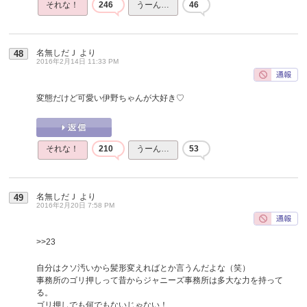
それな！
246
うーん…
46
名無しだＪ
より
48
2016年2月14日 11:33 PM
変態だけど可愛い伊野ちゃんが大好き♡
それな！
210
うーん…
53
名無しだＪ
より
49
2016年2月20日 7:58 PM
>>23
自分はクソ汚いから髪形変えればとか言うんだよな（笑）
事務所のゴリ押しって昔からジャニーズ事務所は多大な力を持って
る。
ゴリ押しでも何でもないじゃない！