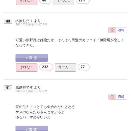
それな！
48
うーん…
274
名無しだＪ
より
40
2016年2月4日 4:47 PM
可愛い伊野尾は好物だが、そろそろ黒髪のカッコイイ伊野尾が恋しく
なってきた。
それな！
232
うーん…
77
風磨担です
より
41
2016年2月4日 6:24 PM
髪の毛キノコとても似合わないと思う
ゲスのなんたらさんとかぶるよ
ゆるパーマのがいいよ