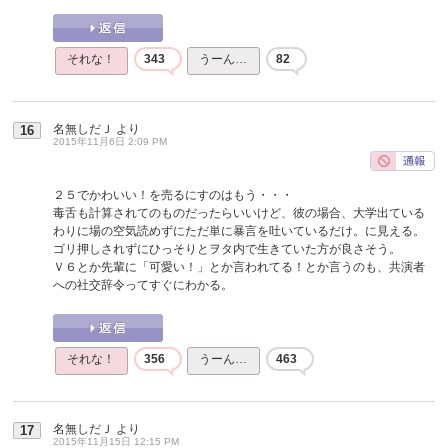
それな！
343
うーん…
82
名無しだＪ
より
16
2015年11月6日 2:09 PM
２５でかわいい！を売るにすのはもう・・・
毒舌も計算されてのものだったらいいけど、彼の場合、大学出ている
わりに場の空気読めずにただ単に暴言を吐いているだけ。に見える。
ゴリ押しされずにひっそりとヲタ内で生きていた方が良さそう。
Ｖ６とか先輩に「可愛い！」とか言われてる！とか言うのも、共演者
への社交辞令ってすぐにわかる。
それな！
356
うーん…
463
名無しだＪ
より
17
2015年11月15日 12:15 PM