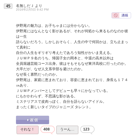
名無しだＪ
より
45
2016年2月5日 9:42 PM
伊野尾の魅力は、お子ちゃまには分からない。
伊野尾にはなんとなく影があるが、それが何処から来るものなのか彼
は一生
語らないだろう。しかしおそらく、人生の中で何回かは、立ち止まっ
て真剣に
自分の人生をギリギリ考えたであろう知性がかいま見える。
ＪＵＭＰ９名のうち、帰国子女の岡本と、中退の高木以外は
全員堀越芸能コース出身。彼はそもそもなぜ東洋高校に行ったのか。
大卒だが、なぜ人文系学部を避けたのか。
なぜ長く寡黙だったのか。
伊野尾は、家庭に恵まれており、容姿に恵まれており、身長も１７４
㎝あり、
ＪＵＭＰメンバーとしてデビューも早々にかなっている。
にもかかわらず、不思議な影がある。
ミステリアスで皮肉っぽく、自分を語らないアイドル。
まったく新しいタイプのジャニーズ タレント。
それな！
408
うーん…
123