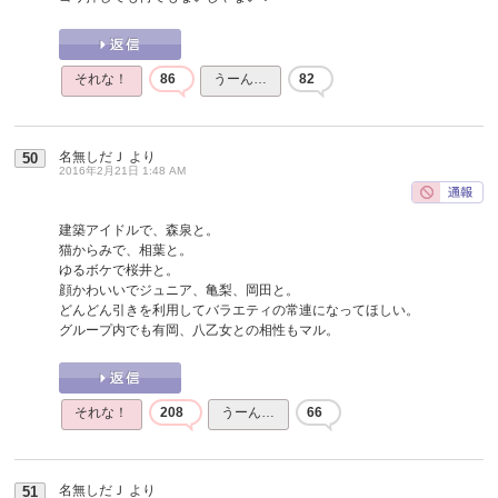
それな！
86
うーん…
82
名無しだＪ
より
50
2016年2月21日 1:48 AM
建築アイドルで、森泉と。
猫からみで、相葉と。
ゆるボケで桜井と。
顔かわいいでジュニア、亀梨、岡田と。
どんどん引きを利用してバラエティの常連になってほしい。
グループ内でも有岡、八乙女との相性もマル。
それな！
208
うーん…
66
名無しだＪ
より
51