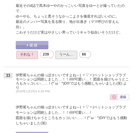
最近そのd誌で髙木ゆーやのかっこいい写真をゆーとが撮っていたの
で、
ゆーやも、ちょっと悪そうなかっこよさを徹底すればいいのに。
最近のメンバー写真を見る限り、地が出過ぎ（ママ呼びの甘えん
坊）。
こわそうだけど実はやさしい男っていうキャラ似合いそうだけど。
それな！
239
うーん…
66
伊野尾ちゃんの猫っぽさいいですよね～( 〃▽〃)ペットショップラブ
33
モーションは悶絶しました…！！//////可愛い…！ 図面を描けちゃうとこ
ろもカッコいい……！(*´ω｀*)DIYではもう感動しちゃいました(笑)
よ
り
2016年1月25日 6:36 PM
伊野尾ちゃんの猫っぽさいいですよね～( 〃▽〃)ペットショップラブ
モーションは悶絶しました…！！//////可愛い…！
図面を描けちゃうところもカッコいい……！(*´ω｀*)DIYではもう感動
しちゃいました(笑)