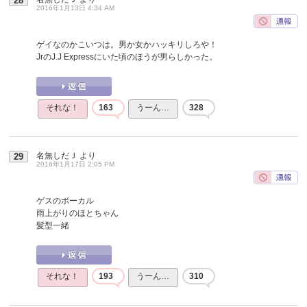
28
2016年1月13日 4:34 AM
ゲイなのかこいつは。男か女かハッキリしろや！
JrのJ.J Expressにいた頃のほうが男らしかった。
それな！
163
うーん…
328
名無しだＪ
より
29
2016年1月17日 2:05 PM
ゲスのボーカル
雨上がりのほとちゃん
髪型一緒
それな！
193
うーん…
310