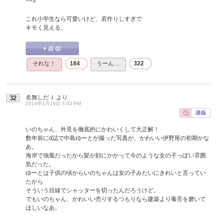
>>3
これ小学生なら可愛いけど、若作りしすぎで
キモく見える。
それな！
184
うーん…
322
名無しだＪ
より
32
2016年1月19日 5:53 PM
いのちゃん、外見を徹底的にかわいくして大正解！
数年前にd誌で中島ゆーとが撮った写真が、かわいい伊野尾の初期かな
あ。
海岸で強風だったから髪が顔にかかって今のような女の子っぽい雰囲
気だった。
ゆーとは子供の頃からいのちゃんは女の子みたいにきれいと言ってい
たから
そういう目線でシャッターを切ったんだろうけど。
でもいのちゃん、かわいい売りするつもりなら建築より毒舌を磨いて
ほしいなあ。