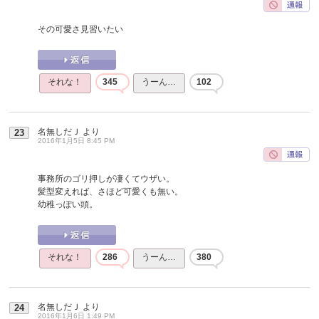
その可愛さ見習いたい
それな！
345
うーん…
102
名無しだＪ
より
23
2016年1月5日 8:45 PM
事務所のゴリ押しが凄くてウザい。
髪型変えれば、さほど可愛くも無い。
幼稚っぽい頭。
それな！
286
うーん…
380
名無しだＪ
より
24
2016年1月6日 1:49 PM