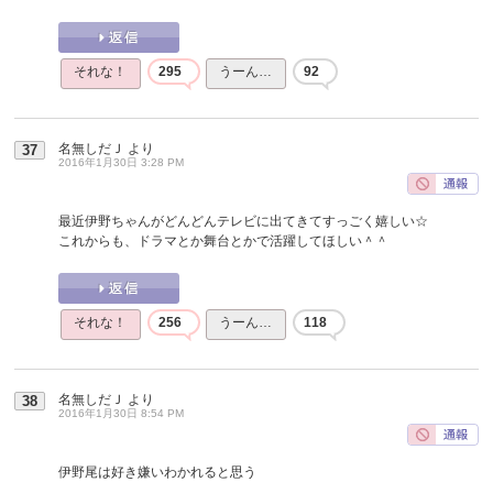
それな！
295
うーん…
92
名無しだＪ
より
37
2016年1月30日 3:28 PM
最近伊野ちゃんがどんどんテレビに出てきてすっごく嬉しい☆
これからも、ドラマとか舞台とかで活躍してほしい＾＾
それな！
256
うーん…
118
名無しだＪ
より
38
2016年1月30日 8:54 PM
伊野尾は好き嫌いわかれると思う