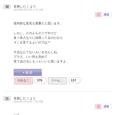
名無しだＪ
より
30
2016年1月18日 1:22 AM
批判的な意見も貴重だと思います。
しかし、どの人もそうですけど
各々本人なりに頑張ってるのだから
そこを見てもよいのでは？
欠点なんてない人いませんしね。
プラス、いい所も含めて
見てあげるともっといいと思いますよ。
それな！
376
うーん…
117
名無しだＪ
より
31
2016年1月18日 7:54 PM