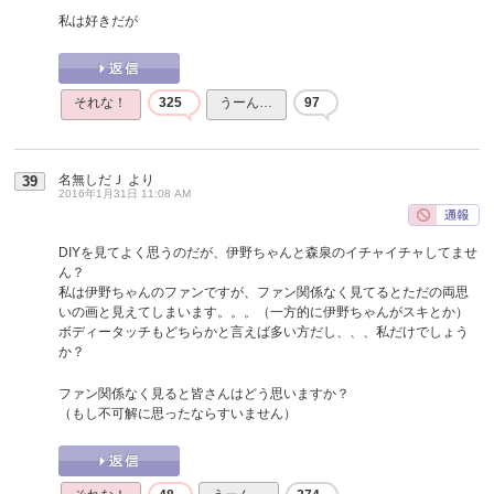
私は好きだが
それな！
325
うーん…
97
名無しだＪ
より
39
2016年1月31日 11:08 AM
DIYを見てよく思うのだが、伊野ちゃんと森泉のイチャイチャしてませ
ん？
私は伊野ちゃんのファンですが、ファン関係なく見てるとただの両思
いの画と見えてしまいます。。。（一方的に伊野ちゃんがスキとか）
ボディータッチもどちらかと言えば多い方だし、、、私だけでしょう
か？
ファン関係なく見ると皆さんはどう思いますか？
（もし不可解に思ったならすいません）