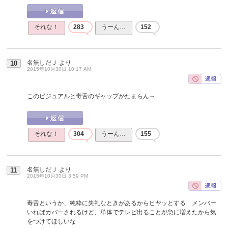
それな！
283
うーん…
152
名無しだＪ
より
10
2015年10月30日 10:17 AM
このビジュアルと毒舌のギャップがたまらん～
それな！
304
うーん…
155
名無しだＪ
より
11
2015年10月30日 3:59 PM
毒舌というか、純粋に失礼なときがあるからヒヤッとする メンバー
いればカバーされるけど、単体でテレビ出ることが急に増えたから気
をつけてほしいな