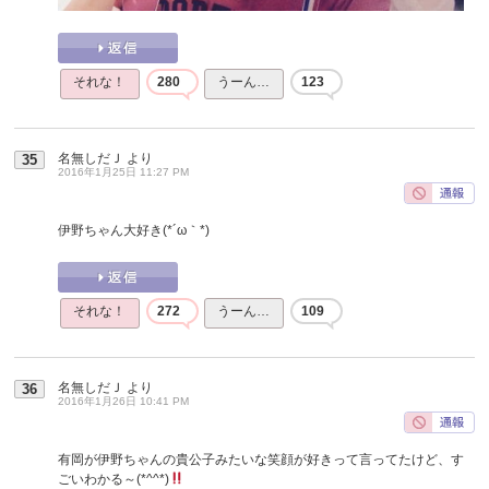
それな！
280
うーん…
123
名無しだＪ
より
35
2016年1月25日 11:27 PM
伊野ちゃん大好き(*´ω｀*)
それな！
272
うーん…
109
名無しだＪ
より
36
2016年1月26日 10:41 PM
有岡が伊野ちゃんの貴公子みたいな笑顔が好きって言ってたけど、す
ごいわかる～(*^^*)