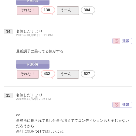
それな！
130
うーん…
304
名無しだＪ
より
14
2015年10月31日 8:11 PM
最近調子に乗ってる気がする
それな！
432
うーん…
527
名無しだＪ
より
15
2015年11月2日 7:26 PM
>>
事務所に推されてるし仕事も増えててコンディションも万全じゃない
だろうから
余計に気をつけてほしいよね