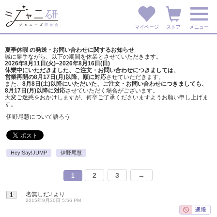
マイページ
ストア
メニュー
夏季休暇 の発送・お問い合わせに関するお知らせ
誠に勝手ながら、以下の期間を休業とさせていただきます。
2026年8月11日(火)~2026年8月16日(日)
休業中にいただきました、ご注文・お問い合わせにつきましては、
営業再開の8月17日(月)以降、順に対応
させていただきます。
また、
8月8日(土)以降にいただいた、ご注文・
お問い合わせにつきましても、
8月17日(月)以降に対応
させていただく場合がございます。
大変ご迷惑をおかけしますが、
何卒ご了承くださいますようお願い申し上げま
す。
伊野尾慧について語ろう
Hey!Say!JUMP
伊野尾慧
2
3
→
1
名無しだJ
より
1
2015年9月30日 5:56 PM