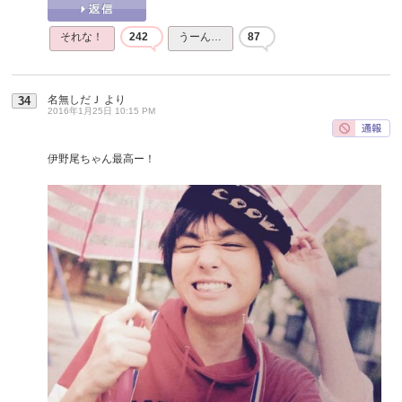
それな！
242
うーん…
87
名無しだＪ
より
34
2016年1月25日 10:15 PM
伊野尾ちゃん最高ー！