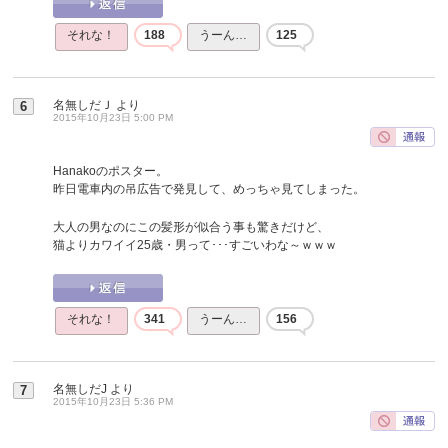
それな！
188
うーん…
125
名無しだＪ
より
6
2015年10月23日 5:00 PM
Hanakoのポスター。
昨日電車内の吊広告で発見して、めっちゃ見てしまった。
大人の男なのにこの髪形が似合う事も驚きだけど、
猫よりカワイイ25歳・男って･･･すごいわな～ｗｗｗ
それな！
341
うーん…
156
名無しだJ
より
7
2015年10月23日 5:36 PM