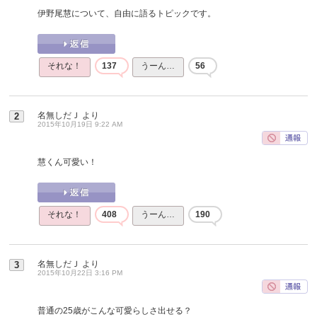
伊野尾慧について、自由に語るトピックです。
それな！
137
うーん…
56
名無しだＪ
より
2
2015年10月19日 9:22 AM
慧くん可愛い！
それな！
408
うーん…
190
名無しだＪ
より
3
2015年10月22日 3:16 PM
普通の25歳がこんな可愛らしさ出せる？