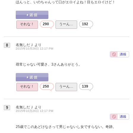
ほんっと、いのちゃんって口がエロイよね！目もエロイけど！
それな！
290
うーん…
192
名無しだＪ
より
8
2015年10月26日 12:17 PM
尋常じゃない可愛さ、3さんありがとう。
それな！
250
うーん…
139
名無しだＪ
より
9
2015年10月26日 12:17 PM
25歳でこのあどけなさって男じゃないし女ですらない。奇跡。