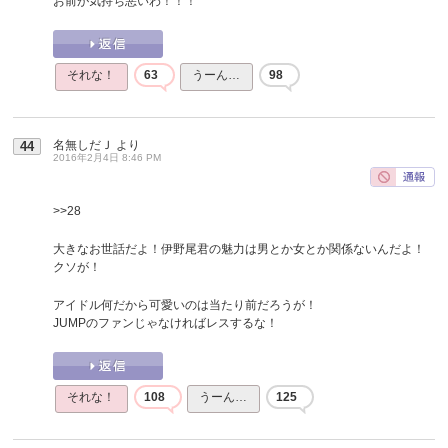
お前が気持ち悪いわ！！！
それな！
63
うーん…
98
名無しだＪ
より
44
2016年2月4日 8:46 PM
>>28
大きなお世話だよ！伊野尾君の魅力は男とか女とか関係ないんだよ！
クソが！
アイドル何だから可愛いのは当たり前だろうが！
JUMPのファンじゃなければレスするな！
それな！
108
うーん…
125