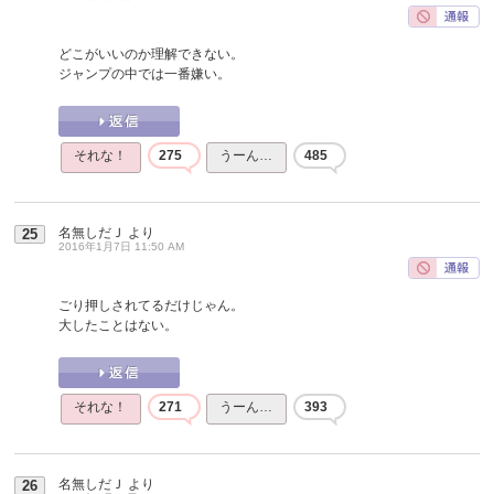
どこがいいのか理解できない。
ジャンプの中では一番嫌い。
それな！
275
うーん…
485
名無しだＪ
より
25
2016年1月7日 11:50 AM
ごり押しされてるだけじゃん。
大したことはない。
それな！
271
うーん…
393
名無しだＪ
より
26