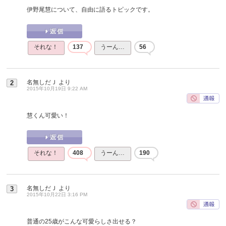
伊野尾慧について、自由に語るトピックです。
それな！
137
うーん…
56
名無しだＪ
より
2
2015年10月19日 9:22 AM
慧くん可愛い！
それな！
408
うーん…
190
名無しだＪ
より
3
2015年10月22日 3:16 PM
普通の25歳がこんな可愛らしさ出せる？