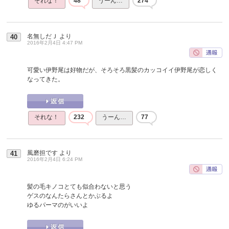
それな！
48
うーん…
274
名無しだＪ
より
40
2016年2月4日 4:47 PM
可愛い伊野尾は好物だが、そろそろ黒髪のカッコイイ伊野尾が恋しく
なってきた。
それな！
232
うーん…
77
風磨担です
より
41
2016年2月4日 6:24 PM
髪の毛キノコとても似合わないと思う
ゲスのなんたらさんとかぶるよ
ゆるパーマのがいいよ