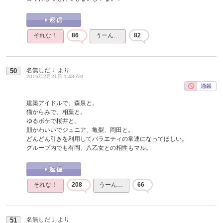
それな！
86
うーん…
82
名無しだＪ
より
50
2016年2月21日 1:48 AM
建築アイドルで、森泉と。
猫からみで、相葉と。
ゆるボケで桜井と。
顔かわいいでジュニア、亀梨、岡田と。
どんどん引きを利用してバラエティの常連になってほしい。
グループ内でも有岡、八乙女との相性もマル。
それな！
208
うーん…
66
名無しだＪ
より
51