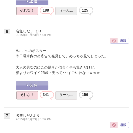
それな！
188
うーん…
125
名無しだＪ
より
6
2015年10月23日 5:00 PM
Hanakoのポスター。
昨日電車内の吊広告で発見して、めっちゃ見てしまった。
大人の男なのにこの髪形が似合う事も驚きだけど、
猫よりカワイイ25歳・男って･･･すごいわな～ｗｗｗ
それな！
341
うーん…
156
名無しだJ
より
7
2015年10月23日 5:36 PM