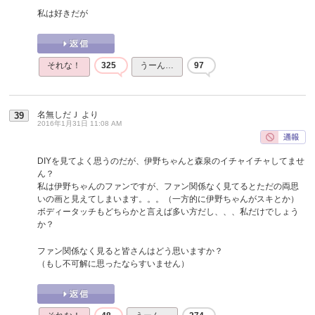
私は好きだが
それな！
325
うーん…
97
名無しだＪ
より
39
2016年1月31日 11:08 AM
DIYを見てよく思うのだが、伊野ちゃんと森泉のイチャイチャしてませ
ん？
私は伊野ちゃんのファンですが、ファン関係なく見てるとただの両思
いの画と見えてしまいます。。。（一方的に伊野ちゃんがスキとか）
ボディータッチもどちらかと言えば多い方だし、、、私だけでしょう
か？
ファン関係なく見ると皆さんはどう思いますか？
（もし不可解に思ったならすいません）