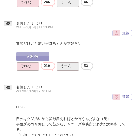
それな！
246
うーん…
46
名無しだＪ
より
48
2016年2月14日 11:33 PM
変態だけど可愛い伊野ちゃんが大好き♡
それな！
210
うーん…
53
名無しだＪ
より
49
2016年2月20日 7:58 PM
>>23
自分はクソ汚いから髪形変えればとか言うんだよな（笑）
事務所のゴリ押しって昔からジャニーズ事務所は多大な力を持って
る。
ゴリ押しでも何でもないじゃない！