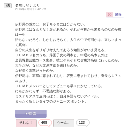
名無しだＪ
より
45
2016年2月5日 9:42 PM
伊野尾の魅力は、お子ちゃまには分からない。
伊野尾にはなんとなく影があるが、それが何処から来るものなのか彼
は一生
語らないだろう。しかしおそらく、人生の中で何回かは、立ち止まっ
て真剣に
自分の人生をギリギリ考えたであろう知性がかいま見える。
ＪＵＭＰ９名のうち、帰国子女の岡本と、中退の高木以外は
全員堀越芸能コース出身。彼はそもそもなぜ東洋高校に行ったのか。
大卒だが、なぜ人文系学部を避けたのか。
なぜ長く寡黙だったのか。
伊野尾は、家庭に恵まれており、容姿に恵まれており、身長も１７４
㎝あり、
ＪＵＭＰメンバーとしてデビューも早々にかなっている。
にもかかわらず、不思議な影がある。
ミステリアスで皮肉っぽく、自分を語らないアイドル。
まったく新しいタイプのジャニーズ タレント。
それな！
408
うーん…
123