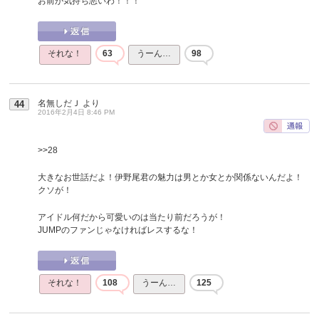
お前が気持ち悪いわ！！！
それな！
63
うーん…
98
名無しだＪ
より
44
2016年2月4日 8:46 PM
>>28
大きなお世話だよ！伊野尾君の魅力は男とか女とか関係ないんだよ！
クソが！
アイドル何だから可愛いのは当たり前だろうが！
JUMPのファンじゃなければレスするな！
それな！
108
うーん…
125