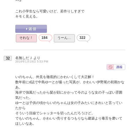
>>3
これ小学生なら可愛いけど、若作りしすぎで
キモく見える。
それな！
184
うーん…
322
名無しだＪ
より
32
2016年1月19日 5:53 PM
いのちゃん、外見を徹底的にかわいくして大正解！
数年前にd誌で中島ゆーとが撮った写真が、かわいい伊野尾の初期かな
あ。
海岸で強風だったから髪が顔にかかって今のような女の子っぽい雰囲
気だった。
ゆーとは子供の頃からいのちゃんは女の子みたいにきれいと言ってい
たから
そういう目線でシャッターを切ったんだろうけど。
でもいのちゃん、かわいい売りするつもりなら建築より毒舌を磨いて
ほしいなあ。