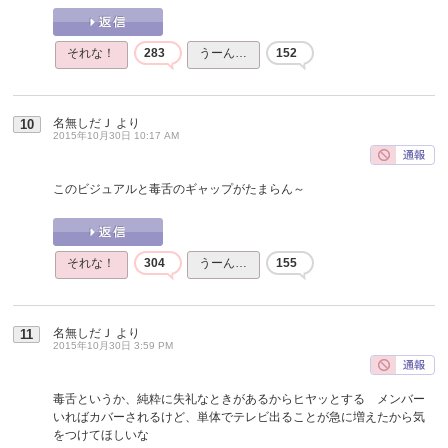
それな！
283
うーん…
152
名無しだＪ
より
10
2015年10月30日 10:17 AM
このビジュアルと毒舌のギャップがたまらん～
それな！
304
うーん…
155
名無しだＪ
より
11
2015年10月30日 3:59 PM
毒舌というか、純粋に失礼なときがあるからヒヤッとする メンバー
いればカバーされるけど、単体でテレビ出ることが急に増えたから気
をつけてほしいな