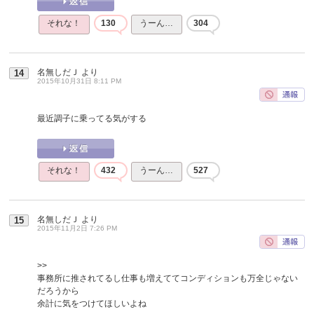
それな！
130
うーん…
304
名無しだＪ
より
14
2015年10月31日 8:11 PM
最近調子に乗ってる気がする
それな！
432
うーん…
527
名無しだＪ
より
15
2015年11月2日 7:26 PM
>>
事務所に推されてるし仕事も増えててコンディションも万全じゃない
だろうから
余計に気をつけてほしいよね