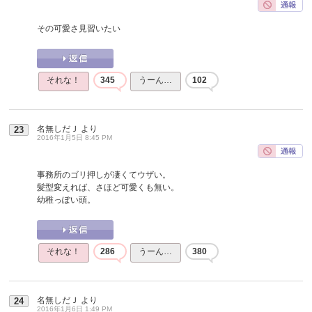
その可愛さ見習いたい
それな！
345
うーん…
102
名無しだＪ
より
23
2016年1月5日 8:45 PM
事務所のゴリ押しが凄くてウザい。
髪型変えれば、さほど可愛くも無い。
幼稚っぽい頭。
それな！
286
うーん…
380
名無しだＪ
より
24
2016年1月6日 1:49 PM