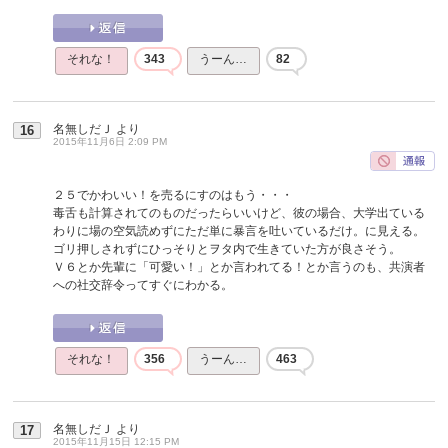
それな！
343
うーん…
82
名無しだＪ
より
16
2015年11月6日 2:09 PM
２５でかわいい！を売るにすのはもう・・・
毒舌も計算されてのものだったらいいけど、彼の場合、大学出ている
わりに場の空気読めずにただ単に暴言を吐いているだけ。に見える。
ゴリ押しされずにひっそりとヲタ内で生きていた方が良さそう。
Ｖ６とか先輩に「可愛い！」とか言われてる！とか言うのも、共演者
への社交辞令ってすぐにわかる。
それな！
356
うーん…
463
名無しだＪ
より
17
2015年11月15日 12:15 PM