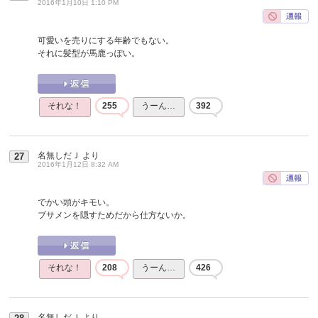
2016年1月10日 1:10 PM
可愛いを売りにする年齢でもない。
それに髪型が馬鹿っぽい。
それな！
255
うーん…
392
名無しだＪ
より
27
2016年1月12日 8:32 AM
でかい頭がキモい。
ブサメンを隠すためだから仕方ないか。
それな！
208
うーん…
426
名無しだＪ
より