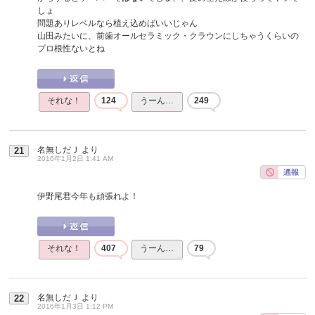
しょ
問題ありレベルなら植え込めばいいじゃん
山田みたいに、前歯オールセラミック・クラウンにしちゃうくらいの
プロ根性ないとね
それな！
124
うーん…
249
名無しだＪ
より
21
2016年1月2日 1:41 AM
伊野尾君今年も頑張れよ！
それな！
407
うーん…
79
名無しだＪ
より
22
2016年1月3日 1:12 PM