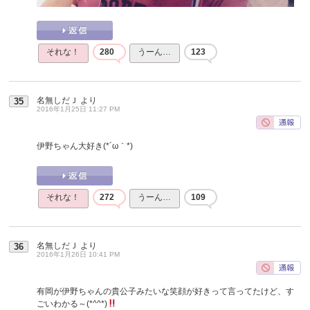
それな！
280
うーん…
123
名無しだＪ
より
35
2016年1月25日 11:27 PM
伊野ちゃん大好き(*´ω｀*)
それな！
272
うーん…
109
名無しだＪ
より
36
2016年1月26日 10:41 PM
有岡が伊野ちゃんの貴公子みたいな笑顔が好きって言ってたけど、す
ごいわかる～(*^^*)