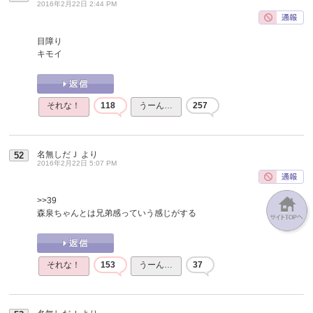
2016年2月22日 2:44 PM
目障り
キモイ
それな！
118
うーん…
257
名無しだＪ
より
52
2016年2月22日 5:07 PM
>>39
森泉ちゃんとは兄弟感っていう感じがする
それな！
153
うーん…
37