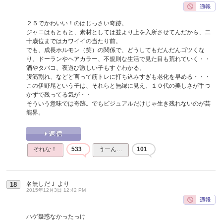
２５でかわいい！のはじっさい奇跡。
ジャニはもともと、素材としては並より上を入所させてんだから、二
十歳位まではカワイイの当たり前。
でも、成長ホルモン（笑）の関係で、どうしてもだんだんゴツくな
り、ドーランやヘアカラー、不規則な生活で見た目も荒れていく・・
酒やタバコ、夜遊び激しい子もすぐわかる。
腹筋割れ、などど言って筋トレに打ち込みすぎも老化を早める・・・
この伊野尾という子は、それらと無縁に見え、１０代の美しさが手つ
かずで残ってる気が・・
そういう意味では奇跡。でもビジュアルだけじゃ生き残れないのが芸
能界。
それな！
533
うーん…
101
名無しだＪ
より
18
2015年12月3日 12:42 PM
ハゲ疑惑なかったっけ