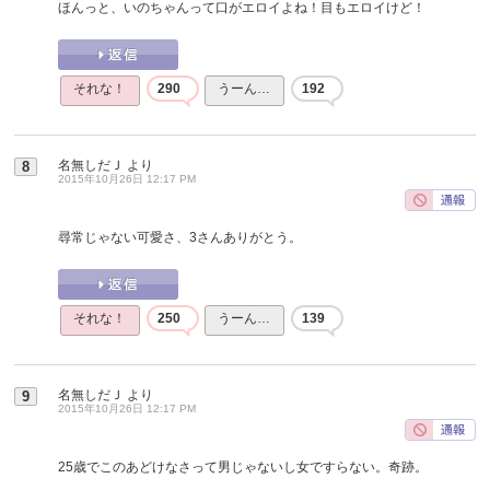
ほんっと、いのちゃんって口がエロイよね！目もエロイけど！
それな！
290
うーん…
192
名無しだＪ
より
8
2015年10月26日 12:17 PM
尋常じゃない可愛さ、3さんありがとう。
それな！
250
うーん…
139
名無しだＪ
より
9
2015年10月26日 12:17 PM
25歳でこのあどけなさって男じゃないし女ですらない。奇跡。