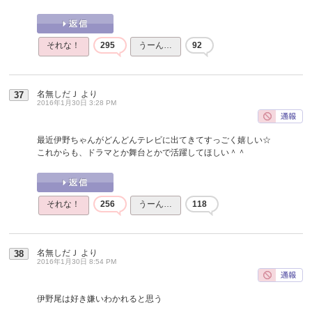
それな！
295
うーん…
92
名無しだＪ
より
37
2016年1月30日 3:28 PM
最近伊野ちゃんがどんどんテレビに出てきてすっごく嬉しい☆
これからも、ドラマとか舞台とかで活躍してほしい＾＾
それな！
256
うーん…
118
名無しだＪ
より
38
2016年1月30日 8:54 PM
伊野尾は好き嫌いわかれると思う