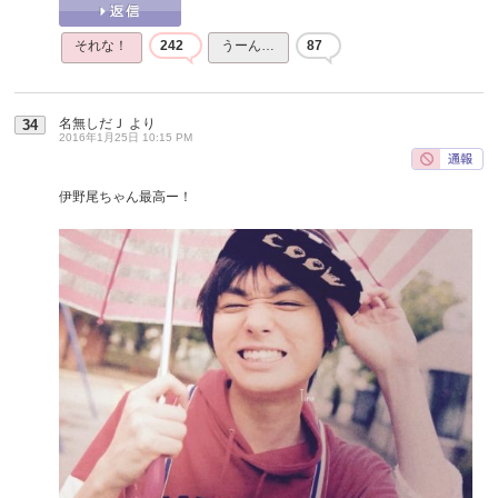
それな！
242
うーん…
87
名無しだＪ
より
34
2016年1月25日 10:15 PM
伊野尾ちゃん最高ー！