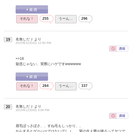
それな！
255
うーん…
296
名無しだＪ
より
19
2015年12月4日 12:50 PM
>>18
疑惑じゃない、実際にハゲですwwwwww
それな！
284
うーん…
337
名無しだＪ
より
20
2015年12月9日 3:08 PM
眉毛ぼっさぼさ、、すね毛もしっかり、、
からするとゲーハーではないでしょ、、髪の生え際が後ろってヤツで