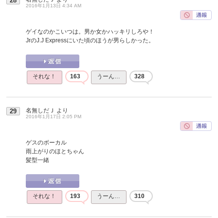
28
2016年1月13日 4:34 AM
ゲイなのかこいつは。男か女かハッキリしろや！
JrのJ.J Expressにいた頃のほうが男らしかった。
それな！
163
うーん…
328
名無しだＪ
より
29
2016年1月17日 2:05 PM
ゲスのボーカル
雨上がりのほとちゃん
髪型一緒
それな！
193
うーん…
310