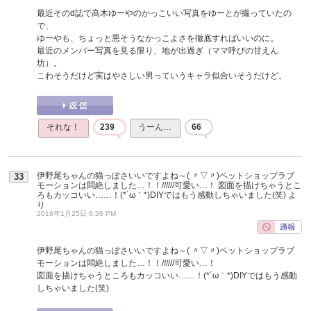
最近そのd誌で髙木ゆーやのかっこいい写真をゆーとが撮っていたの
で、
ゆーやも、ちょっと悪そうなかっこよさを徹底すればいいのに。
最近のメンバー写真を見る限り、地が出過ぎ（ママ呼びの甘えん
坊）。
こわそうだけど実はやさしい男っていうキャラ似合いそうだけど。
それな！
239
うーん…
66
伊野尾ちゃんの猫っぽさいいですよね～( 〃▽〃)ペットショップラブ
33
モーションは悶絶しました…！！//////可愛い…！ 図面を描けちゃうとこ
ろもカッコいい……！(*´ω｀*)DIYではもう感動しちゃいました(笑)
よ
り
2016年1月25日 6:36 PM
伊野尾ちゃんの猫っぽさいいですよね～( 〃▽〃)ペットショップラブ
モーションは悶絶しました…！！//////可愛い…！
図面を描けちゃうところもカッコいい……！(*´ω｀*)DIYではもう感動
しちゃいました(笑)