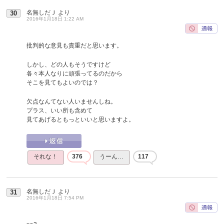
名無しだＪ
より
30
2016年1月18日 1:22 AM
批判的な意見も貴重だと思います。
しかし、どの人もそうですけど
各々本人なりに頑張ってるのだから
そこを見てもよいのでは？
欠点なんてない人いませんしね。
プラス、いい所も含めて
見てあげるともっといいと思いますよ。
それな！
376
うーん…
117
名無しだＪ
より
31
2016年1月18日 7:54 PM