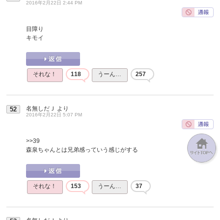
2016年2月22日 2:44 PM
目障り
キモイ
それな！
118
うーん…
257
名無しだＪ
より
52
2016年2月22日 5:07 PM
>>39
森泉ちゃんとは兄弟感っていう感じがする
それな！
153
うーん…
37