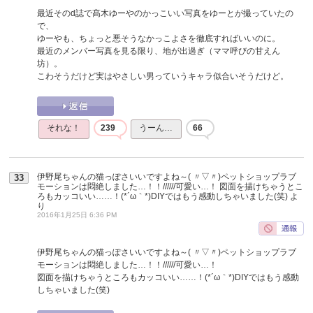
最近そのd誌で髙木ゆーやのかっこいい写真をゆーとが撮っていたの
で、
ゆーやも、ちょっと悪そうなかっこよさを徹底すればいいのに。
最近のメンバー写真を見る限り、地が出過ぎ（ママ呼びの甘えん
坊）。
こわそうだけど実はやさしい男っていうキャラ似合いそうだけど。
それな！
239
うーん…
66
伊野尾ちゃんの猫っぽさいいですよね～( 〃▽〃)ペットショップラブ
33
モーションは悶絶しました…！！//////可愛い…！ 図面を描けちゃうとこ
ろもカッコいい……！(*´ω｀*)DIYではもう感動しちゃいました(笑)
よ
り
2016年1月25日 6:36 PM
伊野尾ちゃんの猫っぽさいいですよね～( 〃▽〃)ペットショップラブ
モーションは悶絶しました…！！//////可愛い…！
図面を描けちゃうところもカッコいい……！(*´ω｀*)DIYではもう感動
しちゃいました(笑)