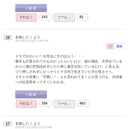
それな！
343
うーん…
82
名無しだＪ
より
16
2015年11月6日 2:09 PM
２５でかわいい！を売るにすのはもう・・・
毒舌も計算されてのものだったらいいけど、彼の場合、大学出ている
わりに場の空気読めずにただ単に暴言を吐いているだけ。に見える。
ゴリ押しされずにひっそりとヲタ内で生きていた方が良さそう。
Ｖ６とか先輩に「可愛い！」とか言われてる！とか言うのも、共演者
への社交辞令ってすぐにわかる。
それな！
356
うーん…
463
名無しだＪ
より
17
2015年11月15日 12:15 PM