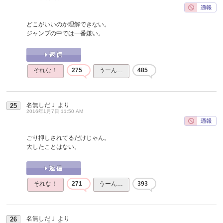
どこがいいのか理解できない。
ジャンプの中では一番嫌い。
それな！
275
うーん…
485
名無しだＪ
より
25
2016年1月7日 11:50 AM
ごり押しされてるだけじゃん。
大したことはない。
それな！
271
うーん…
393
名無しだＪ
より
26