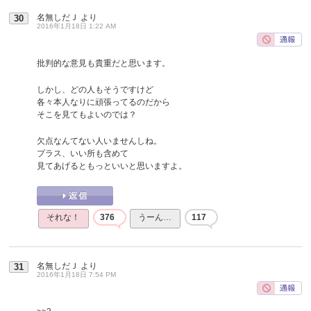
名無しだＪ
より
30
2016年1月18日 1:22 AM
批判的な意見も貴重だと思います。
しかし、どの人もそうですけど
各々本人なりに頑張ってるのだから
そこを見てもよいのでは？
欠点なんてない人いませんしね。
プラス、いい所も含めて
見てあげるともっといいと思いますよ。
それな！
376
うーん…
117
名無しだＪ
より
31
2016年1月18日 7:54 PM