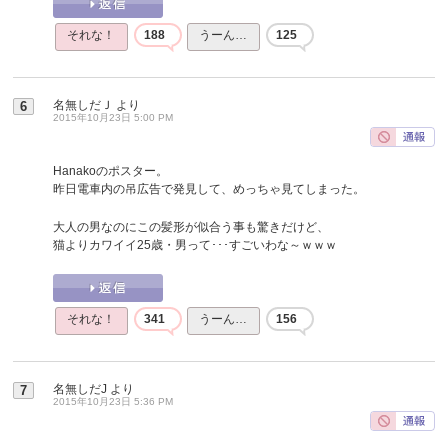
それな！
188
うーん…
125
名無しだＪ
より
6
2015年10月23日 5:00 PM
Hanakoのポスター。
昨日電車内の吊広告で発見して、めっちゃ見てしまった。
大人の男なのにこの髪形が似合う事も驚きだけど、
猫よりカワイイ25歳・男って･･･すごいわな～ｗｗｗ
それな！
341
うーん…
156
名無しだJ
より
7
2015年10月23日 5:36 PM