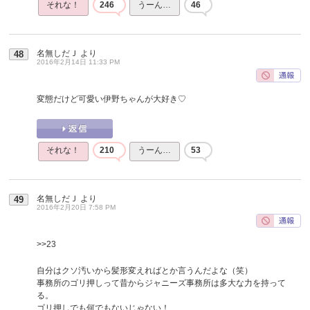
それな！
246
うーん…
46
名無しだＪ
より
48
2016年2月14日 11:33 PM
変態だけど可愛い伊野ちゃんが大好き♡
それな！
210
うーん…
53
名無しだＪ
より
49
2016年2月20日 7:58 PM
>>23
自分はクソ汚いから髪形変えればとか言うんだよな（笑）
事務所のゴリ押しって昔からジャニーズ事務所は多大な力を持って
る。
ゴリ押しでも何でもないじゃない！