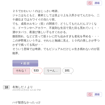
２５でかわいい！のはじっさい奇跡。
ジャニはもともと、素材としては並より上を入所させてんだから、二
十歳位まではカワイイの当たり前。
でも、成長ホルモン（笑）の関係で、どうしてもだんだんゴツくな
り、ドーランやヘアカラー、不規則な生活で見た目も荒れていく・・
酒やタバコ、夜遊び激しい子もすぐわかる。
腹筋割れ、などど言って筋トレに打ち込みすぎも老化を早める・・・
この伊野尾という子は、それらと無縁に見え、１０代の美しさが手つ
かずで残ってる気が・・
そういう意味では奇跡。でもビジュアルだけじゃ生き残れないのが芸
能界。
それな！
533
うーん…
101
名無しだＪ
より
18
2015年12月3日 12:42 PM
ハゲ疑惑なかったっけ