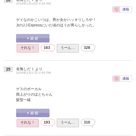
28
2016年1月13日 4:34 AM
ゲイなのかこいつは。男か女かハッキリしろや！
JrのJ.J Expressにいた頃のほうが男らしかった。
それな！
163
うーん…
328
名無しだＪ
より
29
2016年1月17日 2:05 PM
ゲスのボーカル
雨上がりのほとちゃん
髪型一緒
それな！
193
うーん…
310