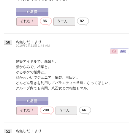
それな！
86
うーん…
82
名無しだＪ
より
50
2016年2月21日 1:48 AM
建築アイドルで、森泉と。
猫からみで、相葉と。
ゆるボケで桜井と。
顔かわいいでジュニア、亀梨、岡田と。
どんどん引きを利用してバラエティの常連になってほしい。
グループ内でも有岡、八乙女との相性もマル。
それな！
208
うーん…
66
名無しだＪ
より
51