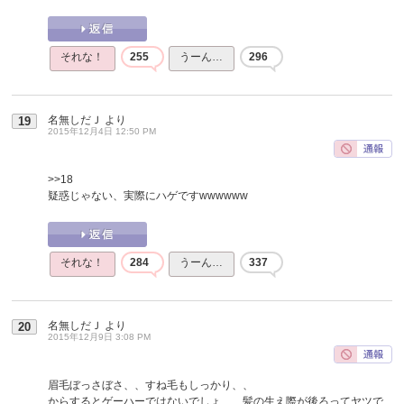
それな！
255
うーん…
296
名無しだＪ
より
19
2015年12月4日 12:50 PM
>>18
疑惑じゃない、実際にハゲですwwwwww
それな！
284
うーん…
337
名無しだＪ
より
20
2015年12月9日 3:08 PM
眉毛ぼっさぼさ、、すね毛もしっかり、、
からするとゲーハーではないでしょ、、髪の生え際が後ろってヤツで