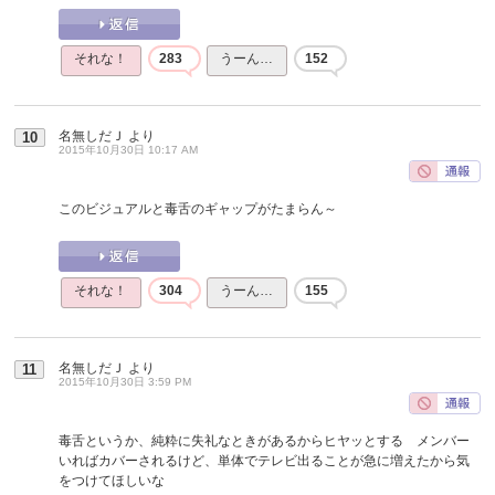
それな！
283
うーん…
152
名無しだＪ
より
10
2015年10月30日 10:17 AM
このビジュアルと毒舌のギャップがたまらん～
それな！
304
うーん…
155
名無しだＪ
より
11
2015年10月30日 3:59 PM
毒舌というか、純粋に失礼なときがあるからヒヤッとする メンバー
いればカバーされるけど、単体でテレビ出ることが急に増えたから気
をつけてほしいな