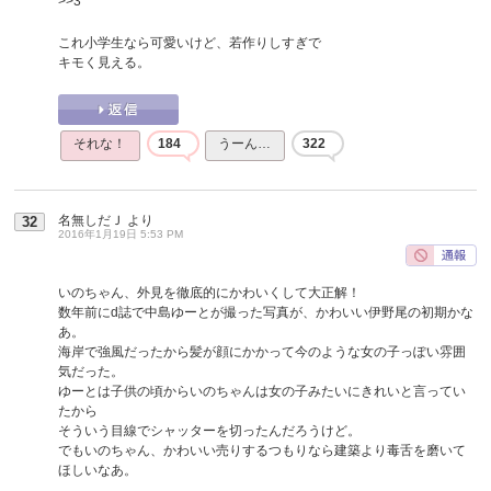
>>3
これ小学生なら可愛いけど、若作りしすぎで
キモく見える。
それな！
184
うーん…
322
名無しだＪ
より
32
2016年1月19日 5:53 PM
いのちゃん、外見を徹底的にかわいくして大正解！
数年前にd誌で中島ゆーとが撮った写真が、かわいい伊野尾の初期かな
あ。
海岸で強風だったから髪が顔にかかって今のような女の子っぽい雰囲
気だった。
ゆーとは子供の頃からいのちゃんは女の子みたいにきれいと言ってい
たから
そういう目線でシャッターを切ったんだろうけど。
でもいのちゃん、かわいい売りするつもりなら建築より毒舌を磨いて
ほしいなあ。