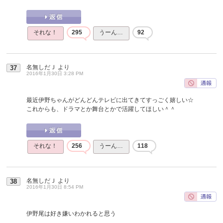
それな！
295
うーん…
92
名無しだＪ
より
37
2016年1月30日 3:28 PM
最近伊野ちゃんがどんどんテレビに出てきてすっごく嬉しい☆
これからも、ドラマとか舞台とかで活躍してほしい＾＾
それな！
256
うーん…
118
名無しだＪ
より
38
2016年1月30日 8:54 PM
伊野尾は好き嫌いわかれると思う