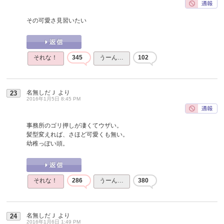
その可愛さ見習いたい
それな！
345
うーん…
102
名無しだＪ
より
23
2016年1月5日 8:45 PM
事務所のゴリ押しが凄くてウザい。
髪型変えれば、さほど可愛くも無い。
幼稚っぽい頭。
それな！
286
うーん…
380
名無しだＪ
より
24
2016年1月6日 1:49 PM