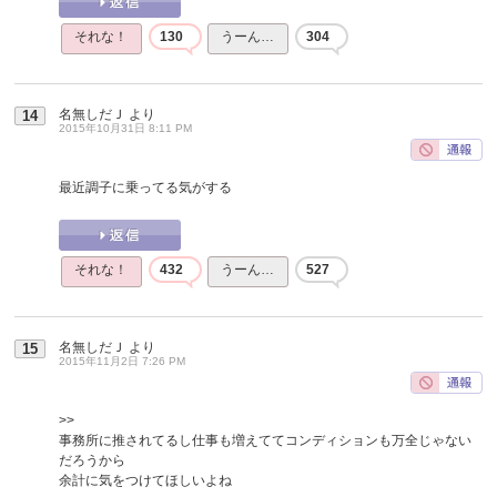
それな！
130
うーん…
304
名無しだＪ
より
14
2015年10月31日 8:11 PM
最近調子に乗ってる気がする
それな！
432
うーん…
527
名無しだＪ
より
15
2015年11月2日 7:26 PM
>>
事務所に推されてるし仕事も増えててコンディションも万全じゃない
だろうから
余計に気をつけてほしいよね