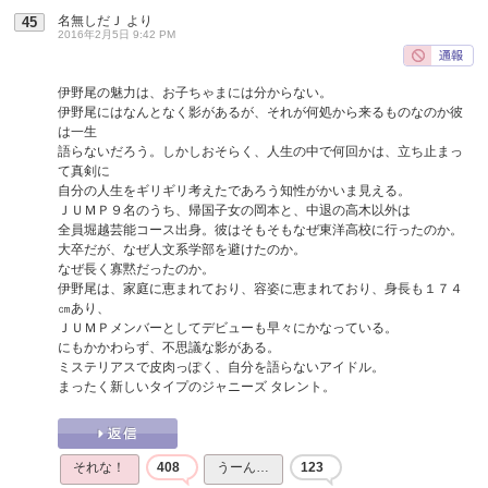
名無しだＪ
より
45
2016年2月5日 9:42 PM
伊野尾の魅力は、お子ちゃまには分からない。
伊野尾にはなんとなく影があるが、それが何処から来るものなのか彼
は一生
語らないだろう。しかしおそらく、人生の中で何回かは、立ち止まっ
て真剣に
自分の人生をギリギリ考えたであろう知性がかいま見える。
ＪＵＭＰ９名のうち、帰国子女の岡本と、中退の高木以外は
全員堀越芸能コース出身。彼はそもそもなぜ東洋高校に行ったのか。
大卒だが、なぜ人文系学部を避けたのか。
なぜ長く寡黙だったのか。
伊野尾は、家庭に恵まれており、容姿に恵まれており、身長も１７４
㎝あり、
ＪＵＭＰメンバーとしてデビューも早々にかなっている。
にもかかわらず、不思議な影がある。
ミステリアスで皮肉っぽく、自分を語らないアイドル。
まったく新しいタイプのジャニーズ タレント。
それな！
408
うーん…
123