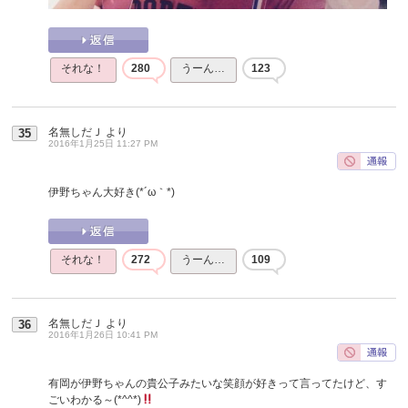
それな！
280
うーん…
123
名無しだＪ
より
35
2016年1月25日 11:27 PM
伊野ちゃん大好き(*´ω｀*)
それな！
272
うーん…
109
名無しだＪ
より
36
2016年1月26日 10:41 PM
有岡が伊野ちゃんの貴公子みたいな笑顔が好きって言ってたけど、す
ごいわかる～(*^^*)