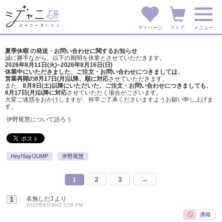
マイページ
ストア
メニュー
夏季休暇 の発送・お問い合わせに関するお知らせ
誠に勝手ながら、以下の期間を休業とさせていただきます。
2026年8月11日(火)~2026年8月16日(日)
休業中にいただきました、ご注文・お問い合わせにつきましては、
営業再開の8月17日(月)以降、順に対応
させていただきます。
また、
8月8日(土)以降にいただいた、ご注文・
お問い合わせにつきましても、
8月17日(月)以降に対応
させていただく場合がございます。
大変ご迷惑をおかけしますが、
何卒ご了承くださいますようお願い申し上げま
す。
伊野尾慧について語ろう
Hey!Say!JUMP
伊野尾慧
2
3
→
1
名無しだJ
より
1
2015年9月30日 5:56 PM