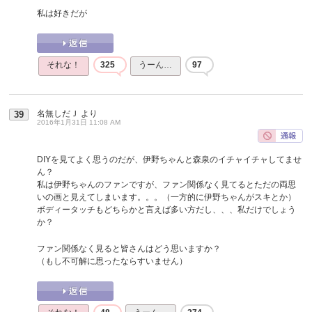
私は好きだが
それな！
325
うーん…
97
名無しだＪ
より
39
2016年1月31日 11:08 AM
DIYを見てよく思うのだが、伊野ちゃんと森泉のイチャイチャしてませ
ん？
私は伊野ちゃんのファンですが、ファン関係なく見てるとただの両思
いの画と見えてしまいます。。。（一方的に伊野ちゃんがスキとか）
ボディータッチもどちらかと言えば多い方だし、、、私だけでしょう
か？
ファン関係なく見ると皆さんはどう思いますか？
（もし不可解に思ったならすいません）