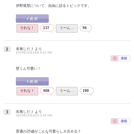
伊野尾慧について、自由に語るトピックです。
それな！
137
うーん…
56
名無しだＪ
より
2
2015年10月19日 9:22 AM
慧くん可愛い！
それな！
408
うーん…
190
名無しだＪ
より
3
2015年10月22日 3:16 PM
普通の25歳がこんな可愛らしさ出せる？