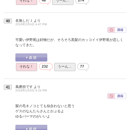
それな！
48
うーん…
274
名無しだＪ
より
40
2016年2月4日 4:47 PM
可愛い伊野尾は好物だが、そろそろ黒髪のカッコイイ伊野尾が恋しく
なってきた。
それな！
232
うーん…
77
風磨担です
より
41
2016年2月4日 6:24 PM
髪の毛キノコとても似合わないと思う
ゲスのなんたらさんとかぶるよ
ゆるパーマのがいいよ