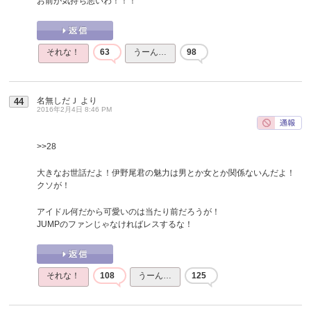
お前が気持ち悪いわ！！！
それな！
63
うーん…
98
名無しだＪ
より
44
2016年2月4日 8:46 PM
>>28
大きなお世話だよ！伊野尾君の魅力は男とか女とか関係ないんだよ！
クソが！
アイドル何だから可愛いのは当たり前だろうが！
JUMPのファンじゃなければレスするな！
それな！
108
うーん…
125