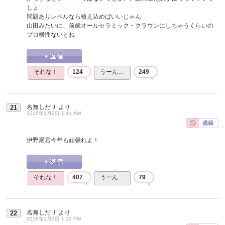
しょ
問題ありレベルなら植え込めばいいじゃん
山田みたいに、前歯オールセラミック・クラウンにしちゃうくらいの
プロ根性ないとね
それな！
124
うーん…
249
名無しだＪ
より
21
2016年1月2日 1:41 AM
伊野尾君今年も頑張れよ！
それな！
407
うーん…
79
名無しだＪ
より
22
2016年1月3日 1:12 PM