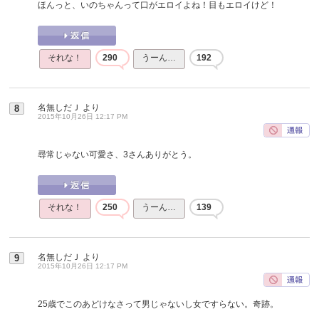
ほんっと、いのちゃんって口がエロイよね！目もエロイけど！
それな！
290
うーん…
192
名無しだＪ
より
8
2015年10月26日 12:17 PM
尋常じゃない可愛さ、3さんありがとう。
それな！
250
うーん…
139
名無しだＪ
より
9
2015年10月26日 12:17 PM
25歳でこのあどけなさって男じゃないし女ですらない。奇跡。