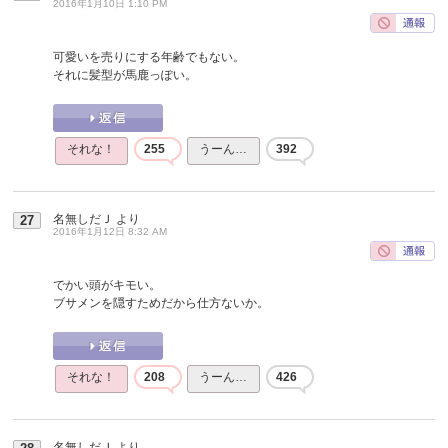
2016年1月10日 1:10 PM
可愛いを売りにする年齢でもない。
それに髪型が馬鹿っぽい。
それな！
255
うーん…
392
名無しだＪ
より
27
2016年1月12日 8:32 AM
でかい頭がキモい。
ブサメンを隠すためだから仕方ないか。
それな！
208
うーん…
426
名無しだＪ
より