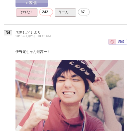
それな！
242
うーん…
87
名無しだＪ
より
34
2016年1月25日 10:15 PM
伊野尾ちゃん最高ー！