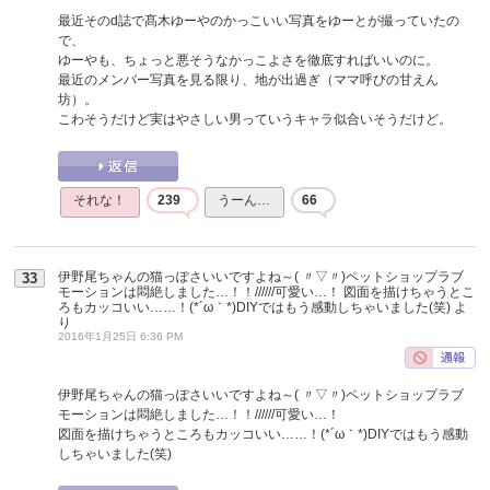
最近そのd誌で髙木ゆーやのかっこいい写真をゆーとが撮っていたの
で、
ゆーやも、ちょっと悪そうなかっこよさを徹底すればいいのに。
最近のメンバー写真を見る限り、地が出過ぎ（ママ呼びの甘えん
坊）。
こわそうだけど実はやさしい男っていうキャラ似合いそうだけど。
それな！
239
うーん…
66
伊野尾ちゃんの猫っぽさいいですよね～( 〃▽〃)ペットショップラブ
33
モーションは悶絶しました…！！//////可愛い…！ 図面を描けちゃうとこ
ろもカッコいい……！(*´ω｀*)DIYではもう感動しちゃいました(笑)
よ
り
2016年1月25日 6:36 PM
伊野尾ちゃんの猫っぽさいいですよね～( 〃▽〃)ペットショップラブ
モーションは悶絶しました…！！//////可愛い…！
図面を描けちゃうところもカッコいい……！(*´ω｀*)DIYではもう感動
しちゃいました(笑)