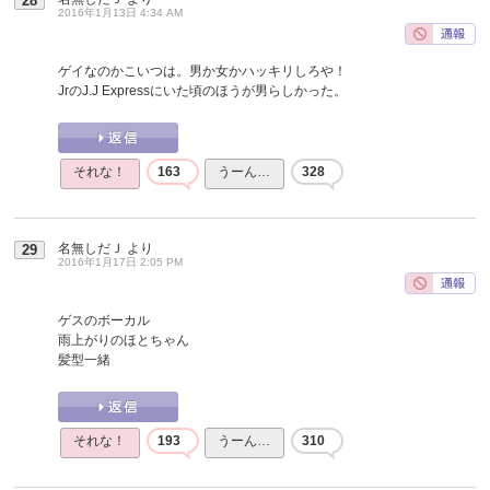
28
2016年1月13日 4:34 AM
ゲイなのかこいつは。男か女かハッキリしろや！
JrのJ.J Expressにいた頃のほうが男らしかった。
それな！
163
うーん…
328
名無しだＪ
より
29
2016年1月17日 2:05 PM
ゲスのボーカル
雨上がりのほとちゃん
髪型一緒
それな！
193
うーん…
310