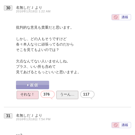
名無しだＪ
より
30
2016年1月18日 1:22 AM
批判的な意見も貴重だと思います。
しかし、どの人もそうですけど
各々本人なりに頑張ってるのだから
そこを見てもよいのでは？
欠点なんてない人いませんしね。
プラス、いい所も含めて
見てあげるともっといいと思いますよ。
それな！
376
うーん…
117
名無しだＪ
より
31
2016年1月18日 7:54 PM