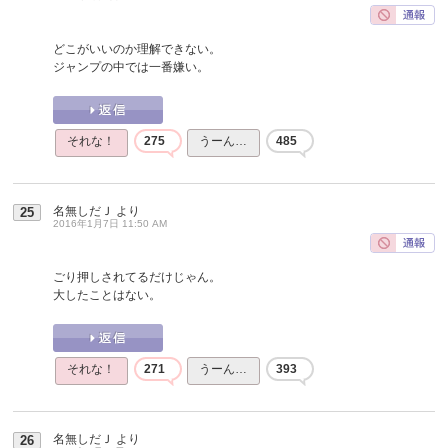
どこがいいのか理解できない。
ジャンプの中では一番嫌い。
それな！
275
うーん…
485
名無しだＪ
より
25
2016年1月7日 11:50 AM
ごり押しされてるだけじゃん。
大したことはない。
それな！
271
うーん…
393
名無しだＪ
より
26