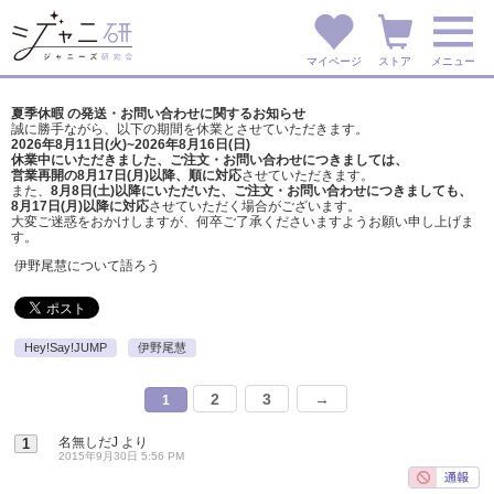
マイページ
ストア
メニュー
夏季休暇 の発送・お問い合わせに関するお知らせ
誠に勝手ながら、以下の期間を休業とさせていただきます。
2026年8月11日(火)~2026年8月16日(日)
休業中にいただきました、ご注文・お問い合わせにつきましては、
営業再開の8月17日(月)以降、順に対応
させていただきます。
また、
8月8日(土)以降にいただいた、ご注文・
お問い合わせにつきましても、
8月17日(月)以降に対応
させていただく場合がございます。
大変ご迷惑をおかけしますが、
何卒ご了承くださいますようお願い申し上げま
す。
伊野尾慧について語ろう
Hey!Say!JUMP
伊野尾慧
2
3
→
1
名無しだJ
より
1
2015年9月30日 5:56 PM