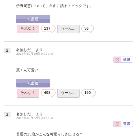
伊野尾慧について、自由に語るトピックです。
それな！
137
うーん…
56
名無しだＪ
より
2
2015年10月19日 9:22 AM
慧くん可愛い！
それな！
408
うーん…
190
名無しだＪ
より
3
2015年10月22日 3:16 PM
普通の25歳がこんな可愛らしさ出せる？