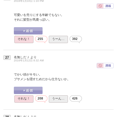
2016年1月10日 1:10 PM
可愛いを売りにする年齢でもない。
それに髪型が馬鹿っぽい。
それな！
255
うーん…
392
名無しだＪ
より
27
2016年1月12日 8:32 AM
でかい頭がキモい。
ブサメンを隠すためだから仕方ないか。
それな！
208
うーん…
426
名無しだＪ
より