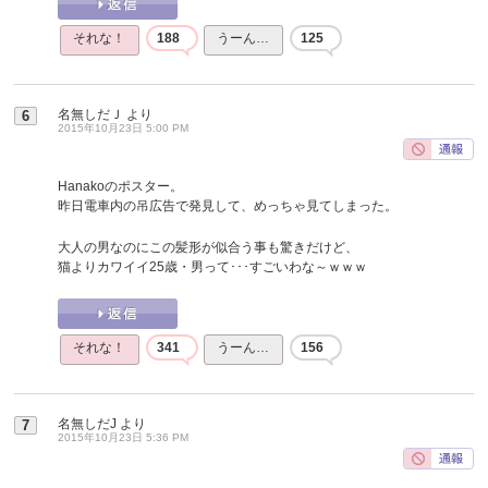
それな！
188
うーん…
125
名無しだＪ
より
6
2015年10月23日 5:00 PM
Hanakoのポスター。
昨日電車内の吊広告で発見して、めっちゃ見てしまった。
大人の男なのにこの髪形が似合う事も驚きだけど、
猫よりカワイイ25歳・男って･･･すごいわな～ｗｗｗ
それな！
341
うーん…
156
名無しだJ
より
7
2015年10月23日 5:36 PM