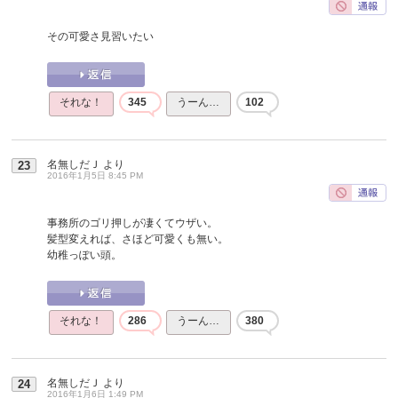
その可愛さ見習いたい
それな！
345
うーん…
102
名無しだＪ
より
23
2016年1月5日 8:45 PM
事務所のゴリ押しが凄くてウザい。
髪型変えれば、さほど可愛くも無い。
幼稚っぽい頭。
それな！
286
うーん…
380
名無しだＪ
より
24
2016年1月6日 1:49 PM