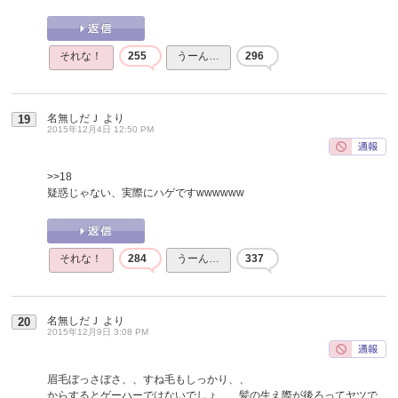
それな！
255
うーん…
296
名無しだＪ
より
19
2015年12月4日 12:50 PM
>>18
疑惑じゃない、実際にハゲですwwwwww
それな！
284
うーん…
337
名無しだＪ
より
20
2015年12月9日 3:08 PM
眉毛ぼっさぼさ、、すね毛もしっかり、、
からするとゲーハーではないでしょ、、髪の生え際が後ろってヤツで