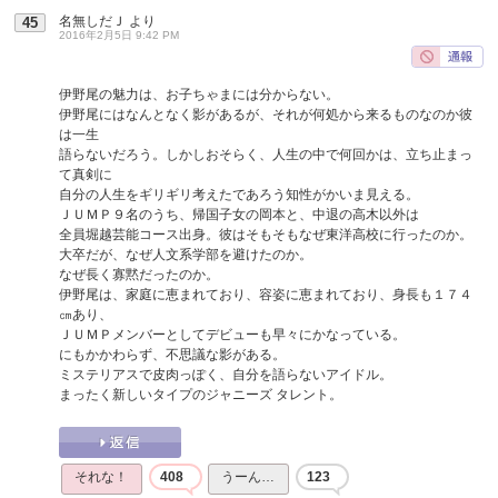
名無しだＪ
より
45
2016年2月5日 9:42 PM
伊野尾の魅力は、お子ちゃまには分からない。
伊野尾にはなんとなく影があるが、それが何処から来るものなのか彼
は一生
語らないだろう。しかしおそらく、人生の中で何回かは、立ち止まっ
て真剣に
自分の人生をギリギリ考えたであろう知性がかいま見える。
ＪＵＭＰ９名のうち、帰国子女の岡本と、中退の高木以外は
全員堀越芸能コース出身。彼はそもそもなぜ東洋高校に行ったのか。
大卒だが、なぜ人文系学部を避けたのか。
なぜ長く寡黙だったのか。
伊野尾は、家庭に恵まれており、容姿に恵まれており、身長も１７４
㎝あり、
ＪＵＭＰメンバーとしてデビューも早々にかなっている。
にもかかわらず、不思議な影がある。
ミステリアスで皮肉っぽく、自分を語らないアイドル。
まったく新しいタイプのジャニーズ タレント。
それな！
408
うーん…
123