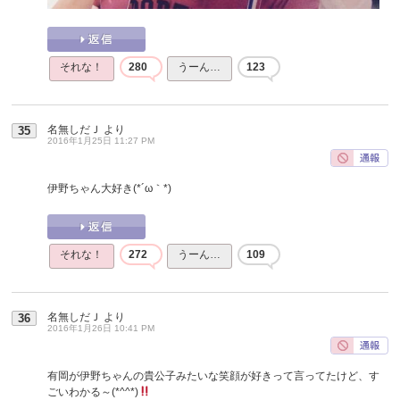
それな！
280
うーん…
123
名無しだＪ
より
35
2016年1月25日 11:27 PM
伊野ちゃん大好き(*´ω｀*)
それな！
272
うーん…
109
名無しだＪ
より
36
2016年1月26日 10:41 PM
有岡が伊野ちゃんの貴公子みたいな笑顔が好きって言ってたけど、す
ごいわかる～(*^^*)