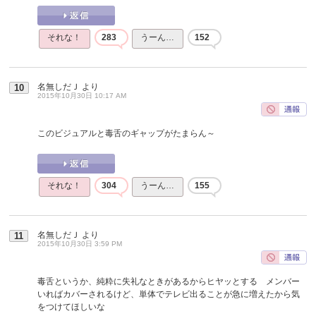
それな！
283
うーん…
152
名無しだＪ
より
10
2015年10月30日 10:17 AM
このビジュアルと毒舌のギャップがたまらん～
それな！
304
うーん…
155
名無しだＪ
より
11
2015年10月30日 3:59 PM
毒舌というか、純粋に失礼なときがあるからヒヤッとする メンバー
いればカバーされるけど、単体でテレビ出ることが急に増えたから気
をつけてほしいな