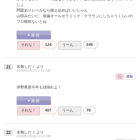
しょ
問題ありレベルなら植え込めばいいじゃん
山田みたいに、前歯オールセラミック・クラウンにしちゃうくらいの
プロ根性ないとね
それな！
124
うーん…
249
名無しだＪ
より
21
2016年1月2日 1:41 AM
伊野尾君今年も頑張れよ！
それな！
407
うーん…
79
名無しだＪ
より
22
2016年1月3日 1:12 PM