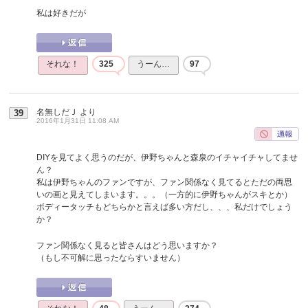
私は好きだが
それな！
325
うーん…
97
名無しだＪ
より
39
2016年1月31日 11:08 AM
DIYを見てよく思うのだが、伊野ちゃんと森泉のイチャイチャしてませ
ん？
私は伊野ちゃんのファンですが、ファン関係なく見てるとただの両思
いの画と見えてしまいます。。。（一方的に伊野ちゃんがスキとか）
ボディータッチもどちらかと言えば多い方だし、、、私だけでしょう
か？
ファン関係なく見ると皆さんはどう思いますか？
（もし不可解に思ったならすいません）