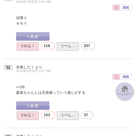
2016年2月22日 2:44 PM
目障り
キモイ
それな！
118
うーん…
257
名無しだＪ
より
52
2016年2月22日 5:07 PM
>>39
森泉ちゃんとは兄弟感っていう感じがする
それな！
153
うーん…
37