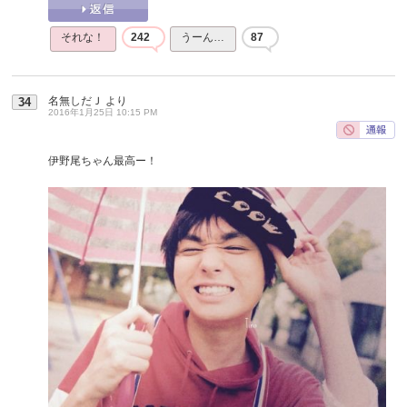
それな！
242
うーん…
87
名無しだＪ
より
34
2016年1月25日 10:15 PM
伊野尾ちゃん最高ー！