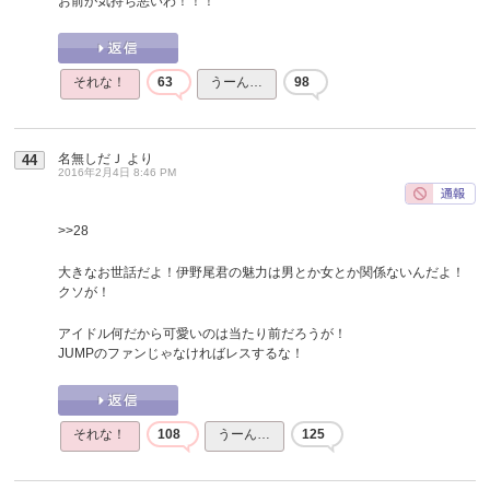
お前が気持ち悪いわ！！！
それな！
63
うーん…
98
名無しだＪ
より
44
2016年2月4日 8:46 PM
>>28
大きなお世話だよ！伊野尾君の魅力は男とか女とか関係ないんだよ！
クソが！
アイドル何だから可愛いのは当たり前だろうが！
JUMPのファンじゃなければレスするな！
それな！
108
うーん…
125