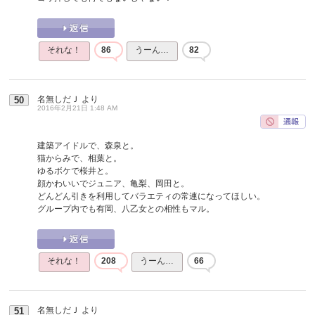
それな！
86
うーん…
82
名無しだＪ
より
50
2016年2月21日 1:48 AM
建築アイドルで、森泉と。
猫からみで、相葉と。
ゆるボケで桜井と。
顔かわいいでジュニア、亀梨、岡田と。
どんどん引きを利用してバラエティの常連になってほしい。
グループ内でも有岡、八乙女との相性もマル。
それな！
208
うーん…
66
名無しだＪ
より
51