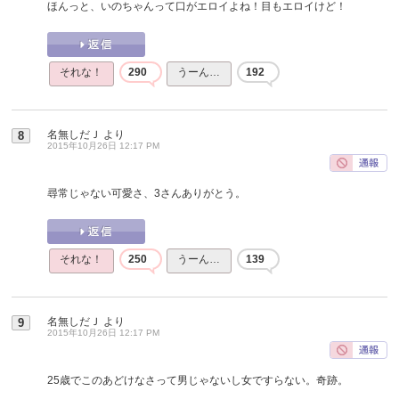
ほんっと、いのちゃんって口がエロイよね！目もエロイけど！
それな！
290
うーん…
192
名無しだＪ
より
8
2015年10月26日 12:17 PM
尋常じゃない可愛さ、3さんありがとう。
それな！
250
うーん…
139
名無しだＪ
より
9
2015年10月26日 12:17 PM
25歳でこのあどけなさって男じゃないし女ですらない。奇跡。