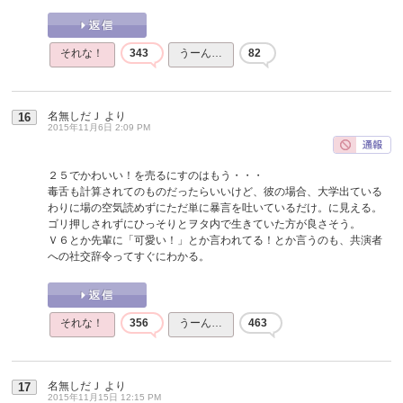
それな！
343
うーん…
82
名無しだＪ
より
16
2015年11月6日 2:09 PM
２５でかわいい！を売るにすのはもう・・・
毒舌も計算されてのものだったらいいけど、彼の場合、大学出ている
わりに場の空気読めずにただ単に暴言を吐いているだけ。に見える。
ゴリ押しされずにひっそりとヲタ内で生きていた方が良さそう。
Ｖ６とか先輩に「可愛い！」とか言われてる！とか言うのも、共演者
への社交辞令ってすぐにわかる。
それな！
356
うーん…
463
名無しだＪ
より
17
2015年11月15日 12:15 PM