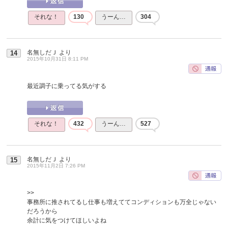
それな！
130
うーん…
304
名無しだＪ
より
14
2015年10月31日 8:11 PM
最近調子に乗ってる気がする
それな！
432
うーん…
527
名無しだＪ
より
15
2015年11月2日 7:26 PM
>>
事務所に推されてるし仕事も増えててコンディションも万全じゃない
だろうから
余計に気をつけてほしいよね