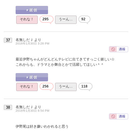
それな！
295
うーん…
92
名無しだＪ
より
37
2016年1月30日 3:28 PM
最近伊野ちゃんがどんどんテレビに出てきてすっごく嬉しい☆
これからも、ドラマとか舞台とかで活躍してほしい＾＾
それな！
256
うーん…
118
名無しだＪ
より
38
2016年1月30日 8:54 PM
伊野尾は好き嫌いわかれると思う