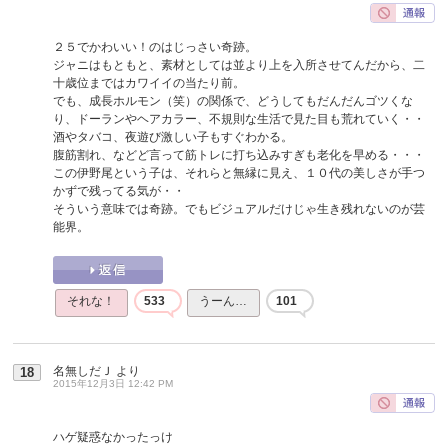
２５でかわいい！のはじっさい奇跡。
ジャニはもともと、素材としては並より上を入所させてんだから、二
十歳位まではカワイイの当たり前。
でも、成長ホルモン（笑）の関係で、どうしてもだんだんゴツくな
り、ドーランやヘアカラー、不規則な生活で見た目も荒れていく・・
酒やタバコ、夜遊び激しい子もすぐわかる。
腹筋割れ、などど言って筋トレに打ち込みすぎも老化を早める・・・
この伊野尾という子は、それらと無縁に見え、１０代の美しさが手つ
かずで残ってる気が・・
そういう意味では奇跡。でもビジュアルだけじゃ生き残れないのが芸
能界。
それな！
533
うーん…
101
名無しだＪ
より
18
2015年12月3日 12:42 PM
ハゲ疑惑なかったっけ