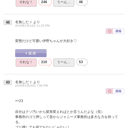
それな！
246
うーん…
46
名無しだＪ
より
48
2016年2月14日 11:33 PM
変態だけど可愛い伊野ちゃんが大好き♡
それな！
210
うーん…
53
名無しだＪ
より
49
2016年2月20日 7:58 PM
>>23
自分はクソ汚いから髪形変えればとか言うんだよな（笑）
事務所のゴリ押しって昔からジャニーズ事務所は多大な力を持って
る。
ゴリ押しでも何でもないじゃない！