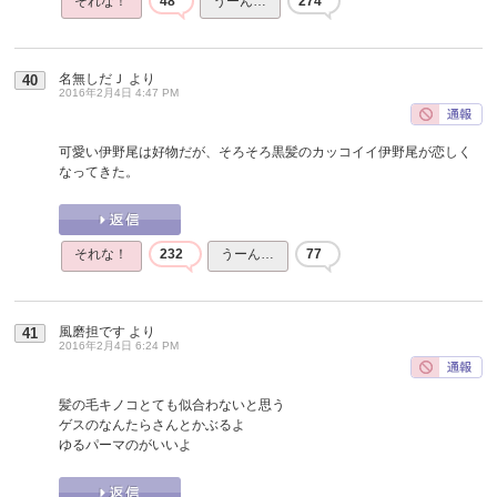
それな！
48
うーん…
274
名無しだＪ
より
40
2016年2月4日 4:47 PM
可愛い伊野尾は好物だが、そろそろ黒髪のカッコイイ伊野尾が恋しく
なってきた。
それな！
232
うーん…
77
風磨担です
より
41
2016年2月4日 6:24 PM
髪の毛キノコとても似合わないと思う
ゲスのなんたらさんとかぶるよ
ゆるパーマのがいいよ