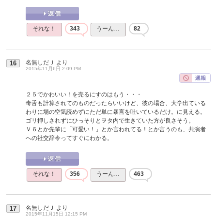
それな！
343
うーん…
82
名無しだＪ
より
16
2015年11月6日 2:09 PM
２５でかわいい！を売るにすのはもう・・・
毒舌も計算されてのものだったらいいけど、彼の場合、大学出ている
わりに場の空気読めずにただ単に暴言を吐いているだけ。に見える。
ゴリ押しされずにひっそりとヲタ内で生きていた方が良さそう。
Ｖ６とか先輩に「可愛い！」とか言われてる！とか言うのも、共演者
への社交辞令ってすぐにわかる。
それな！
356
うーん…
463
名無しだＪ
より
17
2015年11月15日 12:15 PM