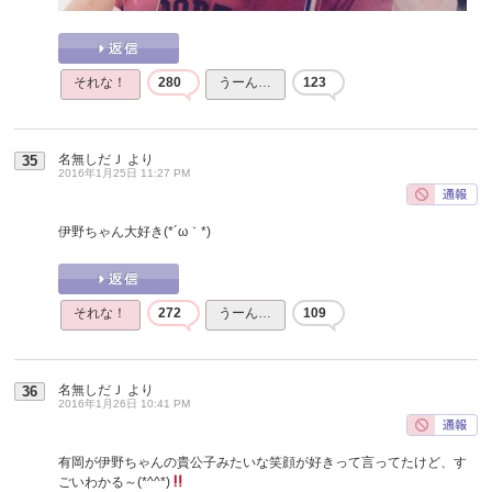
それな！
280
うーん…
123
名無しだＪ
より
35
2016年1月25日 11:27 PM
伊野ちゃん大好き(*´ω｀*)
それな！
272
うーん…
109
名無しだＪ
より
36
2016年1月26日 10:41 PM
有岡が伊野ちゃんの貴公子みたいな笑顔が好きって言ってたけど、す
ごいわかる～(*^^*)