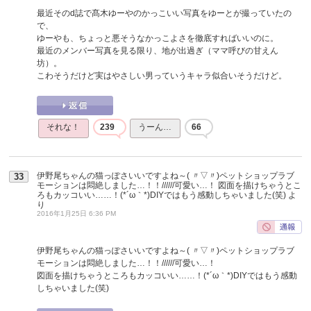
最近そのd誌で髙木ゆーやのかっこいい写真をゆーとが撮っていたの
で、
ゆーやも、ちょっと悪そうなかっこよさを徹底すればいいのに。
最近のメンバー写真を見る限り、地が出過ぎ（ママ呼びの甘えん
坊）。
こわそうだけど実はやさしい男っていうキャラ似合いそうだけど。
それな！
239
うーん…
66
伊野尾ちゃんの猫っぽさいいですよね～( 〃▽〃)ペットショップラブ
33
モーションは悶絶しました…！！//////可愛い…！ 図面を描けちゃうとこ
ろもカッコいい……！(*´ω｀*)DIYではもう感動しちゃいました(笑)
よ
り
2016年1月25日 6:36 PM
伊野尾ちゃんの猫っぽさいいですよね～( 〃▽〃)ペットショップラブ
モーションは悶絶しました…！！//////可愛い…！
図面を描けちゃうところもカッコいい……！(*´ω｀*)DIYではもう感動
しちゃいました(笑)