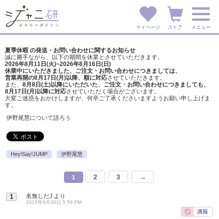
マイページ
ストア
メニュー
夏季休暇 の発送・お問い合わせに関するお知らせ
誠に勝手ながら、以下の期間を休業とさせていただきます。
2026年8月11日(火)~2026年8月16日(日)
休業中にいただきました、ご注文・お問い合わせにつきましては、
営業再開の8月17日(月)以降、順に対応
させていただきます。
また、
8月8日(土)以降にいただいた、ご注文・
お問い合わせにつきましても、
8月17日(月)以降に対応
させていただく場合がございます。
大変ご迷惑をおかけしますが、
何卒ご了承くださいますようお願い申し上げま
す。
伊野尾慧について語ろう
Hey!Say!JUMP
伊野尾慧
2
3
→
1
名無しだJ
より
1
2015年9月30日 5:56 PM