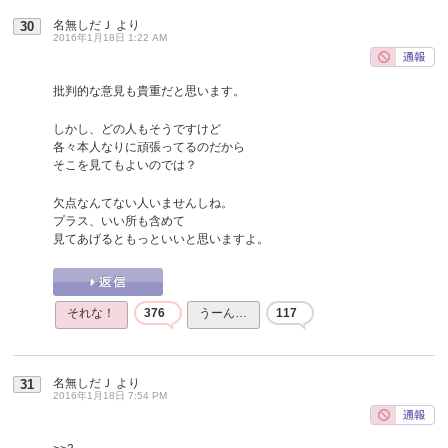
名無しだＪ
より
30
2016年1月18日 1:22 AM
批判的な意見も貴重だと思います。
しかし、どの人もそうですけど
各々本人なりに頑張ってるのだから
そこを見てもよいのでは？
欠点なんてない人いませんしね。
プラス、いい所も含めて
見てあげるともっといいと思いますよ。
それな！
376
うーん…
117
名無しだＪ
より
31
2016年1月18日 7:54 PM