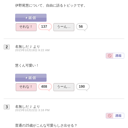
伊野尾慧について、自由に語るトピックです。
それな！
137
うーん…
56
名無しだＪ
より
2
2015年10月19日 9:22 AM
慧くん可愛い！
それな！
408
うーん…
190
名無しだＪ
より
3
2015年10月22日 3:16 PM
普通の25歳がこんな可愛らしさ出せる？