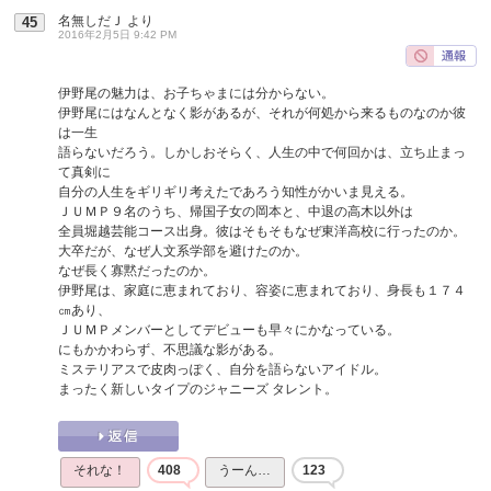
名無しだＪ
より
45
2016年2月5日 9:42 PM
伊野尾の魅力は、お子ちゃまには分からない。
伊野尾にはなんとなく影があるが、それが何処から来るものなのか彼
は一生
語らないだろう。しかしおそらく、人生の中で何回かは、立ち止まっ
て真剣に
自分の人生をギリギリ考えたであろう知性がかいま見える。
ＪＵＭＰ９名のうち、帰国子女の岡本と、中退の高木以外は
全員堀越芸能コース出身。彼はそもそもなぜ東洋高校に行ったのか。
大卒だが、なぜ人文系学部を避けたのか。
なぜ長く寡黙だったのか。
伊野尾は、家庭に恵まれており、容姿に恵まれており、身長も１７４
㎝あり、
ＪＵＭＰメンバーとしてデビューも早々にかなっている。
にもかかわらず、不思議な影がある。
ミステリアスで皮肉っぽく、自分を語らないアイドル。
まったく新しいタイプのジャニーズ タレント。
それな！
408
うーん…
123