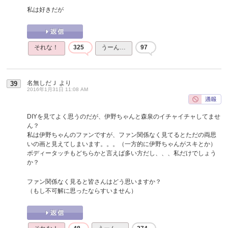
私は好きだが
それな！
325
うーん…
97
名無しだＪ
より
39
2016年1月31日 11:08 AM
DIYを見てよく思うのだが、伊野ちゃんと森泉のイチャイチャしてませ
ん？
私は伊野ちゃんのファンですが、ファン関係なく見てるとただの両思
いの画と見えてしまいます。。。（一方的に伊野ちゃんがスキとか）
ボディータッチもどちらかと言えば多い方だし、、、私だけでしょう
か？
ファン関係なく見ると皆さんはどう思いますか？
（もし不可解に思ったならすいません）