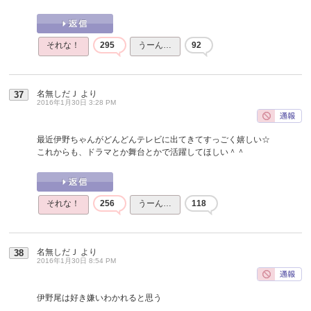
それな！
295
うーん…
92
名無しだＪ
より
37
2016年1月30日 3:28 PM
最近伊野ちゃんがどんどんテレビに出てきてすっごく嬉しい☆
これからも、ドラマとか舞台とかで活躍してほしい＾＾
それな！
256
うーん…
118
名無しだＪ
より
38
2016年1月30日 8:54 PM
伊野尾は好き嫌いわかれると思う