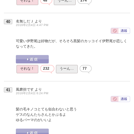
それな！
48
うーん…
274
名無しだＪ
より
40
2016年2月4日 4:47 PM
可愛い伊野尾は好物だが、そろそろ黒髪のカッコイイ伊野尾が恋しく
なってきた。
それな！
232
うーん…
77
風磨担です
より
41
2016年2月4日 6:24 PM
髪の毛キノコとても似合わないと思う
ゲスのなんたらさんとかぶるよ
ゆるパーマのがいいよ