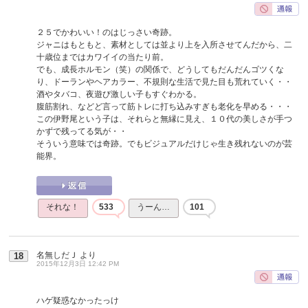
２５でかわいい！のはじっさい奇跡。
ジャニはもともと、素材としては並より上を入所させてんだから、二
十歳位まではカワイイの当たり前。
でも、成長ホルモン（笑）の関係で、どうしてもだんだんゴツくな
り、ドーランやヘアカラー、不規則な生活で見た目も荒れていく・・
酒やタバコ、夜遊び激しい子もすぐわかる。
腹筋割れ、などど言って筋トレに打ち込みすぎも老化を早める・・・
この伊野尾という子は、それらと無縁に見え、１０代の美しさが手つ
かずで残ってる気が・・
そういう意味では奇跡。でもビジュアルだけじゃ生き残れないのが芸
能界。
それな！
533
うーん…
101
名無しだＪ
より
18
2015年12月3日 12:42 PM
ハゲ疑惑なかったっけ