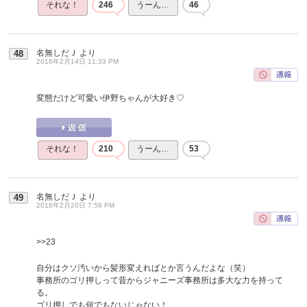
それな！
246
うーん…
46
名無しだＪ
より
48
2016年2月14日 11:33 PM
変態だけど可愛い伊野ちゃんが大好き♡
それな！
210
うーん…
53
名無しだＪ
より
49
2016年2月20日 7:58 PM
>>23
自分はクソ汚いから髪形変えればとか言うんだよな（笑）
事務所のゴリ押しって昔からジャニーズ事務所は多大な力を持って
る。
ゴリ押しでも何でもないじゃない！