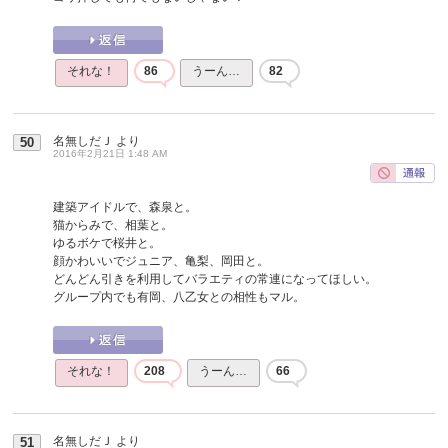
それな！
86
うーん…
82
名無しだＪ
より
50
2016年2月21日 1:48 AM
建築アイドルで、森泉と。
猫からみで、相葉と。
ゆるボケで桜井と。
顔かわいいでジュニア、亀梨、岡田と。
どんどん引きを利用してバラエティの常連になってほしい。
グループ内でも有岡、八乙女との相性もマル。
それな！
208
うーん…
66
名無しだＪ
より
51