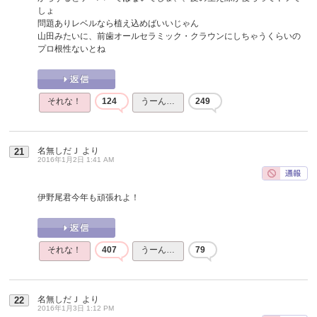
しょ
問題ありレベルなら植え込めばいいじゃん
山田みたいに、前歯オールセラミック・クラウンにしちゃうくらいの
プロ根性ないとね
それな！
124
うーん…
249
名無しだＪ
より
21
2016年1月2日 1:41 AM
伊野尾君今年も頑張れよ！
それな！
407
うーん…
79
名無しだＪ
より
22
2016年1月3日 1:12 PM