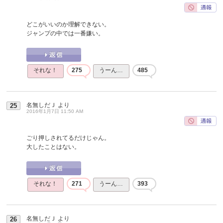
どこがいいのか理解できない。
ジャンプの中では一番嫌い。
それな！
275
うーん…
485
名無しだＪ
より
25
2016年1月7日 11:50 AM
ごり押しされてるだけじゃん。
大したことはない。
それな！
271
うーん…
393
名無しだＪ
より
26