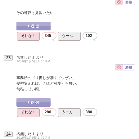
その可愛さ見習いたい
それな！
345
うーん…
102
名無しだＪ
より
23
2016年1月5日 8:45 PM
事務所のゴリ押しが凄くてウザい。
髪型変えれば、さほど可愛くも無い。
幼稚っぽい頭。
それな！
286
うーん…
380
名無しだＪ
より
24
2016年1月6日 1:49 PM