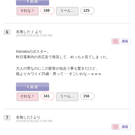
それな！
188
うーん…
125
名無しだＪ
より
6
2015年10月23日 5:00 PM
Hanakoのポスター。
昨日電車内の吊広告で発見して、めっちゃ見てしまった。
大人の男なのにこの髪形が似合う事も驚きだけど、
猫よりカワイイ25歳・男って･･･すごいわな～ｗｗｗ
それな！
341
うーん…
156
名無しだJ
より
7
2015年10月23日 5:36 PM