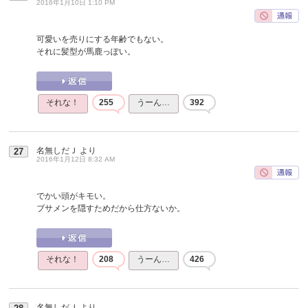
2016年1月10日 1:10 PM
可愛いを売りにする年齢でもない。
それに髪型が馬鹿っぽい。
それな！
255
うーん…
392
名無しだＪ
より
27
2016年1月12日 8:32 AM
でかい頭がキモい。
ブサメンを隠すためだから仕方ないか。
それな！
208
うーん…
426
名無しだＪ
より