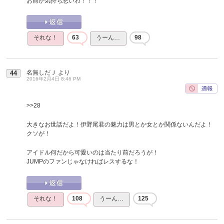
お前が気持ち悪いわ！！！
それな！
63
うーん…
98
名無しだＪ
より
44
2016年2月4日 8:46 PM
>>28
大きなお世話だよ！伊野尾君の魅力は男とか女とか関係ないんだよ！
クソが！
アイドル何だから可愛いのは当たり前だろうが！
JUMPのファンじゃなければレスするな！
それな！
108
うーん…
125