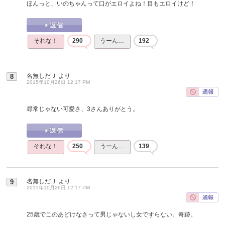
ほんっと、いのちゃんって口がエロイよね！目もエロイけど！
それな！
290
うーん…
192
名無しだＪ
より
8
2015年10月26日 12:17 PM
尋常じゃない可愛さ、3さんありがとう。
それな！
250
うーん…
139
名無しだＪ
より
9
2015年10月26日 12:17 PM
25歳でこのあどけなさって男じゃないし女ですらない。奇跡。