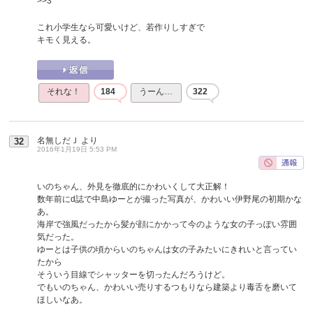
>>3
これ小学生なら可愛いけど、若作りしすぎで
キモく見える。
それな！
184
うーん…
322
名無しだＪ
より
32
2016年1月19日 5:53 PM
いのちゃん、外見を徹底的にかわいくして大正解！
数年前にd誌で中島ゆーとが撮った写真が、かわいい伊野尾の初期かな
あ。
海岸で強風だったから髪が顔にかかって今のような女の子っぽい雰囲
気だった。
ゆーとは子供の頃からいのちゃんは女の子みたいにきれいと言ってい
たから
そういう目線でシャッターを切ったんだろうけど。
でもいのちゃん、かわいい売りするつもりなら建築より毒舌を磨いて
ほしいなあ。