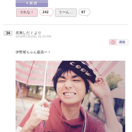
それな！
242
うーん…
87
名無しだＪ
より
34
2016年1月25日 10:15 PM
伊野尾ちゃん最高ー！