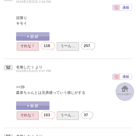
2016年2月22日 2:44 PM
目障り
キモイ
それな！
118
うーん…
257
名無しだＪ
より
52
2016年2月22日 5:07 PM
>>39
森泉ちゃんとは兄弟感っていう感じがする
それな！
153
うーん…
37