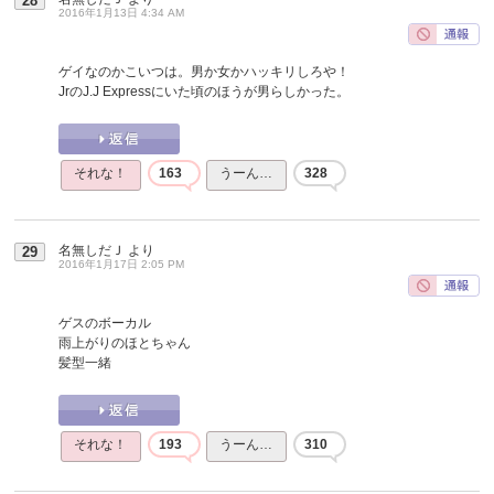
28
2016年1月13日 4:34 AM
ゲイなのかこいつは。男か女かハッキリしろや！
JrのJ.J Expressにいた頃のほうが男らしかった。
それな！
163
うーん…
328
名無しだＪ
より
29
2016年1月17日 2:05 PM
ゲスのボーカル
雨上がりのほとちゃん
髪型一緒
それな！
193
うーん…
310