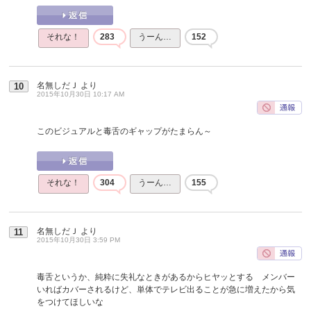
それな！
283
うーん…
152
名無しだＪ
より
10
2015年10月30日 10:17 AM
このビジュアルと毒舌のギャップがたまらん～
それな！
304
うーん…
155
名無しだＪ
より
11
2015年10月30日 3:59 PM
毒舌というか、純粋に失礼なときがあるからヒヤッとする メンバー
いればカバーされるけど、単体でテレビ出ることが急に増えたから気
をつけてほしいな