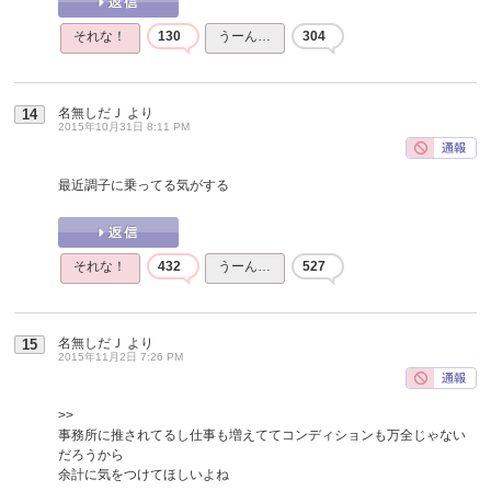
それな！
130
うーん…
304
名無しだＪ
より
14
2015年10月31日 8:11 PM
最近調子に乗ってる気がする
それな！
432
うーん…
527
名無しだＪ
より
15
2015年11月2日 7:26 PM
>>
事務所に推されてるし仕事も増えててコンディションも万全じゃない
だろうから
余計に気をつけてほしいよね