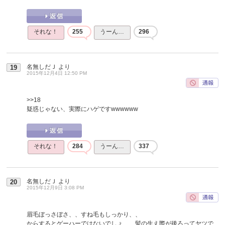
それな！
255
うーん…
296
名無しだＪ
より
19
2015年12月4日 12:50 PM
>>18
疑惑じゃない、実際にハゲですwwwwww
それな！
284
うーん…
337
名無しだＪ
より
20
2015年12月9日 3:08 PM
眉毛ぼっさぼさ、、すね毛もしっかり、、
からするとゲーハーではないでしょ、、髪の生え際が後ろってヤツで