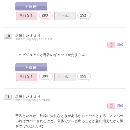
それな！
283
うーん…
152
名無しだＪ
より
10
2015年10月30日 10:17 AM
このビジュアルと毒舌のギャップがたまらん～
それな！
304
うーん…
155
名無しだＪ
より
11
2015年10月30日 3:59 PM
毒舌というか、純粋に失礼なときがあるからヒヤッとする メンバー
いればカバーされるけど、単体でテレビ出ることが急に増えたから気
をつけてほしいな