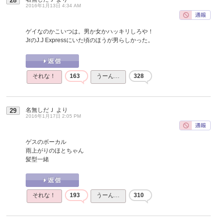
28
2016年1月13日 4:34 AM
ゲイなのかこいつは。男か女かハッキリしろや！
JrのJ.J Expressにいた頃のほうが男らしかった。
それな！
163
うーん…
328
名無しだＪ
より
29
2016年1月17日 2:05 PM
ゲスのボーカル
雨上がりのほとちゃん
髪型一緒
それな！
193
うーん…
310