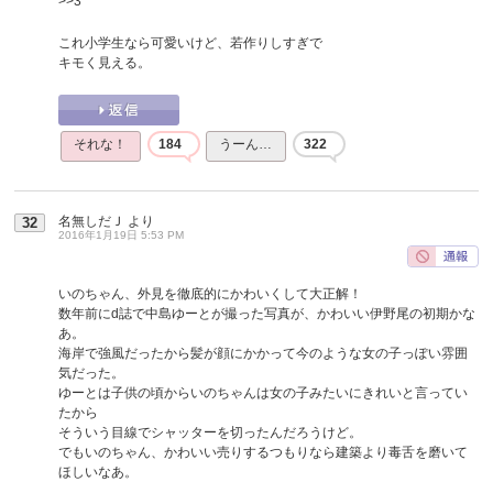
>>3
これ小学生なら可愛いけど、若作りしすぎで
キモく見える。
それな！
184
うーん…
322
名無しだＪ
より
32
2016年1月19日 5:53 PM
いのちゃん、外見を徹底的にかわいくして大正解！
数年前にd誌で中島ゆーとが撮った写真が、かわいい伊野尾の初期かな
あ。
海岸で強風だったから髪が顔にかかって今のような女の子っぽい雰囲
気だった。
ゆーとは子供の頃からいのちゃんは女の子みたいにきれいと言ってい
たから
そういう目線でシャッターを切ったんだろうけど。
でもいのちゃん、かわいい売りするつもりなら建築より毒舌を磨いて
ほしいなあ。