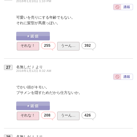
2016年1月10日 1:10 PM
可愛いを売りにする年齢でもない。
それに髪型が馬鹿っぽい。
それな！
255
うーん…
392
名無しだＪ
より
27
2016年1月12日 8:32 AM
でかい頭がキモい。
ブサメンを隠すためだから仕方ないか。
それな！
208
うーん…
426
名無しだＪ
より