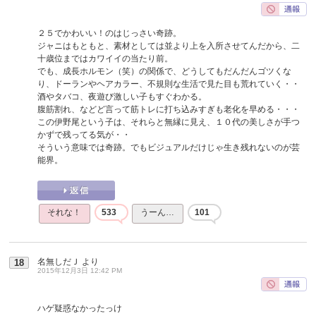
２５でかわいい！のはじっさい奇跡。
ジャニはもともと、素材としては並より上を入所させてんだから、二
十歳位まではカワイイの当たり前。
でも、成長ホルモン（笑）の関係で、どうしてもだんだんゴツくな
り、ドーランやヘアカラー、不規則な生活で見た目も荒れていく・・
酒やタバコ、夜遊び激しい子もすぐわかる。
腹筋割れ、などど言って筋トレに打ち込みすぎも老化を早める・・・
この伊野尾という子は、それらと無縁に見え、１０代の美しさが手つ
かずで残ってる気が・・
そういう意味では奇跡。でもビジュアルだけじゃ生き残れないのが芸
能界。
それな！
533
うーん…
101
名無しだＪ
より
18
2015年12月3日 12:42 PM
ハゲ疑惑なかったっけ