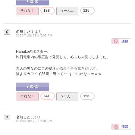
それな！
188
うーん…
125
名無しだＪ
より
6
2015年10月23日 5:00 PM
Hanakoのポスター。
昨日電車内の吊広告で発見して、めっちゃ見てしまった。
大人の男なのにこの髪形が似合う事も驚きだけど、
猫よりカワイイ25歳・男って･･･すごいわな～ｗｗｗ
それな！
341
うーん…
156
名無しだJ
より
7
2015年10月23日 5:36 PM