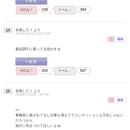
それな！
130
うーん…
304
名無しだＪ
より
14
2015年10月31日 8:11 PM
最近調子に乗ってる気がする
それな！
432
うーん…
527
名無しだＪ
より
15
2015年11月2日 7:26 PM
>>
事務所に推されてるし仕事も増えててコンディションも万全じゃない
だろうから
余計に気をつけてほしいよね