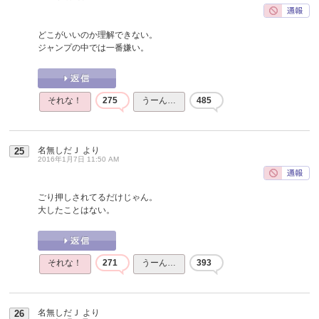
どこがいいのか理解できない。
ジャンプの中では一番嫌い。
それな！
275
うーん…
485
名無しだＪ
より
25
2016年1月7日 11:50 AM
ごり押しされてるだけじゃん。
大したことはない。
それな！
271
うーん…
393
名無しだＪ
より
26