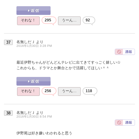
それな！
295
うーん…
92
名無しだＪ
より
37
2016年1月30日 3:28 PM
最近伊野ちゃんがどんどんテレビに出てきてすっごく嬉しい☆
これからも、ドラマとか舞台とかで活躍してほしい＾＾
それな！
256
うーん…
118
名無しだＪ
より
38
2016年1月30日 8:54 PM
伊野尾は好き嫌いわかれると思う