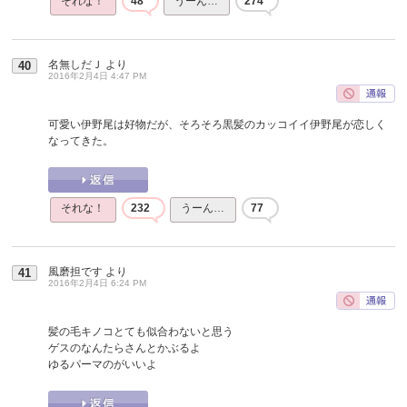
それな！
48
うーん…
274
名無しだＪ
より
40
2016年2月4日 4:47 PM
可愛い伊野尾は好物だが、そろそろ黒髪のカッコイイ伊野尾が恋しく
なってきた。
それな！
232
うーん…
77
風磨担です
より
41
2016年2月4日 6:24 PM
髪の毛キノコとても似合わないと思う
ゲスのなんたらさんとかぶるよ
ゆるパーマのがいいよ