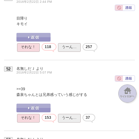
2016年2月22日 2:44 PM
目障り
キモイ
それな！
118
うーん…
257
名無しだＪ
より
52
2016年2月22日 5:07 PM
>>39
森泉ちゃんとは兄弟感っていう感じがする
それな！
153
うーん…
37