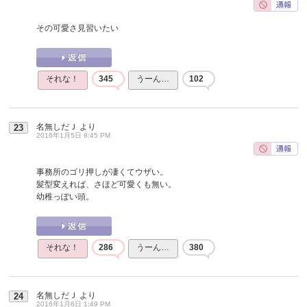
その可愛さ見習いたい
それな！
345
うーん…
102
名無しだＪ
より
23
2016年1月5日 8:45 PM
事務所のゴリ押しが凄くてウザい。
髪型変えれば、さほど可愛くも無い。
幼稚っぽい頭。
それな！
286
うーん…
380
名無しだＪ
より
24
2016年1月6日 1:49 PM