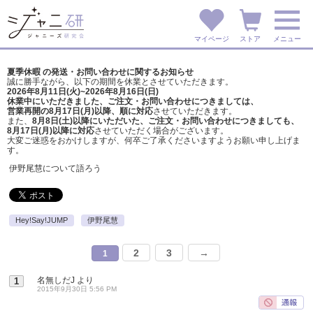
マイページ
ストア
メニュー
夏季休暇 の発送・お問い合わせに関するお知らせ
誠に勝手ながら、以下の期間を休業とさせていただきます。
2026年8月11日(火)~2026年8月16日(日)
休業中にいただきました、ご注文・お問い合わせにつきましては、
営業再開の8月17日(月)以降、順に対応
させていただきます。
また、
8月8日(土)以降にいただいた、ご注文・
お問い合わせにつきましても、
8月17日(月)以降に対応
させていただく場合がございます。
大変ご迷惑をおかけしますが、
何卒ご了承くださいますようお願い申し上げま
す。
伊野尾慧について語ろう
Hey!Say!JUMP
伊野尾慧
2
3
→
1
名無しだJ
より
1
2015年9月30日 5:56 PM