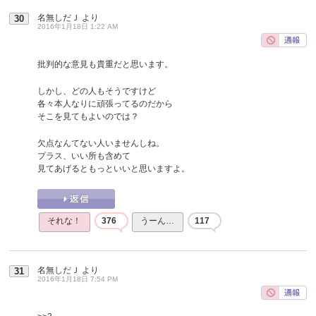
名無しだＪ
より
30
2016年1月18日 1:22 AM
批判的な意見も貴重だと思います。
しかし、どの人もそうですけど
各々本人なりに頑張ってるのだから
そこを見てもよいのでは？
欠点なんてない人いませんしね。
プラス、いい所も含めて
見てあげるともっといいと思いますよ。
それな！
376
うーん…
117
名無しだＪ
より
31
2016年1月18日 7:54 PM