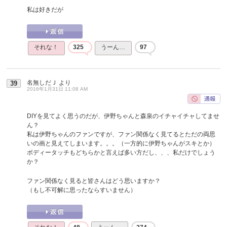
私は好きだが
それな！
325
うーん…
97
名無しだＪ
より
39
2016年1月31日 11:08 AM
DIYを見てよく思うのだが、伊野ちゃんと森泉のイチャイチャしてませ
ん？
私は伊野ちゃんのファンですが、ファン関係なく見てるとただの両思
いの画と見えてしまいます。。。（一方的に伊野ちゃんがスキとか）
ボディータッチもどちらかと言えば多い方だし、、、私だけでしょう
か？
ファン関係なく見ると皆さんはどう思いますか？
（もし不可解に思ったならすいません）