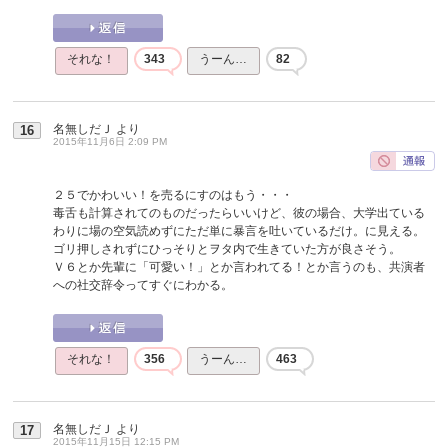
それな！
343
うーん…
82
名無しだＪ
より
16
2015年11月6日 2:09 PM
２５でかわいい！を売るにすのはもう・・・
毒舌も計算されてのものだったらいいけど、彼の場合、大学出ている
わりに場の空気読めずにただ単に暴言を吐いているだけ。に見える。
ゴリ押しされずにひっそりとヲタ内で生きていた方が良さそう。
Ｖ６とか先輩に「可愛い！」とか言われてる！とか言うのも、共演者
への社交辞令ってすぐにわかる。
それな！
356
うーん…
463
名無しだＪ
より
17
2015年11月15日 12:15 PM