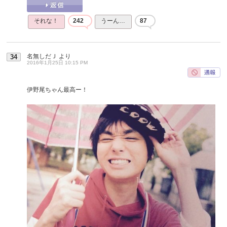
それな！
242
うーん…
87
名無しだＪ
より
34
2016年1月25日 10:15 PM
伊野尾ちゃん最高ー！