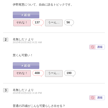
伊野尾慧について、自由に語るトピックです。
それな！
137
うーん…
56
名無しだＪ
より
2
2015年10月19日 9:22 AM
慧くん可愛い！
それな！
408
うーん…
190
名無しだＪ
より
3
2015年10月22日 3:16 PM
普通の25歳がこんな可愛らしさ出せる？