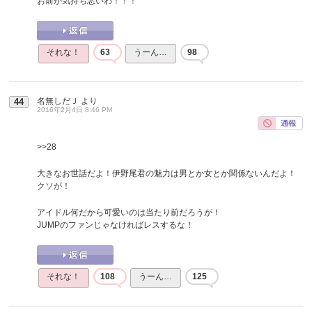
お前が気持ち悪いわ！！！
それな！
63
うーん…
98
名無しだＪ
より
44
2016年2月4日 8:46 PM
>>28
大きなお世話だよ！伊野尾君の魅力は男とか女とか関係ないんだよ！
クソが！
アイドル何だから可愛いのは当たり前だろうが！
JUMPのファンじゃなければレスするな！
それな！
108
うーん…
125