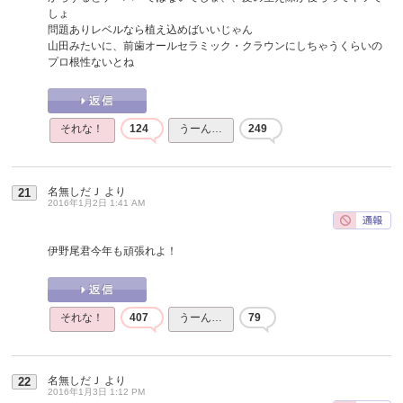
しょ
問題ありレベルなら植え込めばいいじゃん
山田みたいに、前歯オールセラミック・クラウンにしちゃうくらいの
プロ根性ないとね
それな！
124
うーん…
249
名無しだＪ
より
21
2016年1月2日 1:41 AM
伊野尾君今年も頑張れよ！
それな！
407
うーん…
79
名無しだＪ
より
22
2016年1月3日 1:12 PM