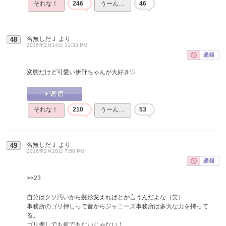
それな！
246
うーん…
46
名無しだＪ
より
48
2016年2月14日 11:33 PM
変態だけど可愛い伊野ちゃんが大好き♡
それな！
210
うーん…
53
名無しだＪ
より
49
2016年2月20日 7:58 PM
>>23
自分はクソ汚いから髪形変えればとか言うんだよな（笑）
事務所のゴリ押しって昔からジャニーズ事務所は多大な力を持って
る。
ゴリ押しでも何でもないじゃない！