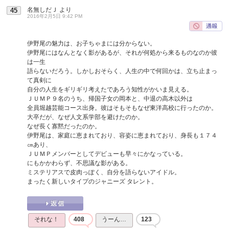
名無しだＪ
より
45
2016年2月5日 9:42 PM
伊野尾の魅力は、お子ちゃまには分からない。
伊野尾にはなんとなく影があるが、それが何処から来るものなのか彼
は一生
語らないだろう。しかしおそらく、人生の中で何回かは、立ち止まっ
て真剣に
自分の人生をギリギリ考えたであろう知性がかいま見える。
ＪＵＭＰ９名のうち、帰国子女の岡本と、中退の高木以外は
全員堀越芸能コース出身。彼はそもそもなぜ東洋高校に行ったのか。
大卒だが、なぜ人文系学部を避けたのか。
なぜ長く寡黙だったのか。
伊野尾は、家庭に恵まれており、容姿に恵まれており、身長も１７４
㎝あり、
ＪＵＭＰメンバーとしてデビューも早々にかなっている。
にもかかわらず、不思議な影がある。
ミステリアスで皮肉っぽく、自分を語らないアイドル。
まったく新しいタイプのジャニーズ タレント。
それな！
408
うーん…
123