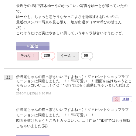
最近そのd誌で髙木ゆーやのかっこいい写真をゆーとが撮っていたの
で、
ゆーやも、ちょっと悪そうなかっこよさを徹底すればいいのに。
最近のメンバー写真を見る限り、地が出過ぎ（ママ呼びの甘えん
坊）。
こわそうだけど実はやさしい男っていうキャラ似合いそうだけど。
それな！
239
うーん…
66
伊野尾ちゃんの猫っぽさいいですよね～( 〃▽〃)ペットショップラブ
33
モーションは悶絶しました…！！//////可愛い…！ 図面を描けちゃうとこ
ろもカッコいい……！(*´ω｀*)DIYではもう感動しちゃいました(笑)
よ
り
2016年1月25日 6:36 PM
伊野尾ちゃんの猫っぽさいいですよね～( 〃▽〃)ペットショップラブ
モーションは悶絶しました…！！//////可愛い…！
図面を描けちゃうところもカッコいい……！(*´ω｀*)DIYではもう感動
しちゃいました(笑)