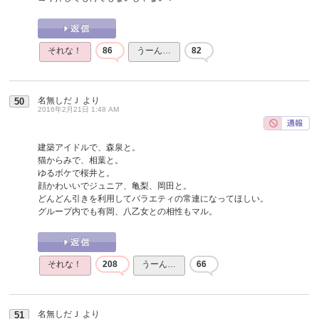
それな！
86
うーん…
82
名無しだＪ
より
50
2016年2月21日 1:48 AM
建築アイドルで、森泉と。
猫からみで、相葉と。
ゆるボケで桜井と。
顔かわいいでジュニア、亀梨、岡田と。
どんどん引きを利用してバラエティの常連になってほしい。
グループ内でも有岡、八乙女との相性もマル。
それな！
208
うーん…
66
名無しだＪ
より
51