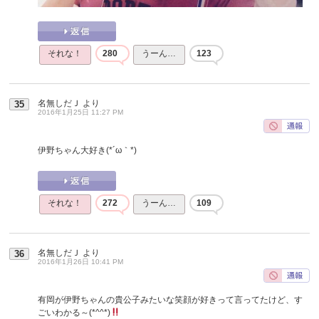
それな！
280
うーん…
123
名無しだＪ
より
35
2016年1月25日 11:27 PM
伊野ちゃん大好き(*´ω｀*)
それな！
272
うーん…
109
名無しだＪ
より
36
2016年1月26日 10:41 PM
有岡が伊野ちゃんの貴公子みたいな笑顔が好きって言ってたけど、す
ごいわかる～(*^^*)