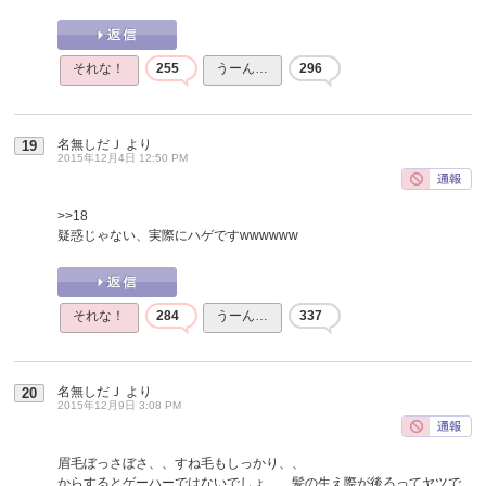
それな！
255
うーん…
296
名無しだＪ
より
19
2015年12月4日 12:50 PM
>>18
疑惑じゃない、実際にハゲですwwwwww
それな！
284
うーん…
337
名無しだＪ
より
20
2015年12月9日 3:08 PM
眉毛ぼっさぼさ、、すね毛もしっかり、、
からするとゲーハーではないでしょ、、髪の生え際が後ろってヤツで