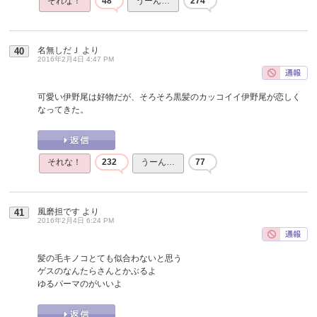
それな！
48
うーん…
274
名無しだＪ
より
40
2016年2月4日 4:47 PM
可愛い伊野尾は好物だが、そろそろ黒髪のカッコイイ伊野尾が恋しく
なってきた。
それな！
232
うーん…
77
風磨担です
より
41
2016年2月4日 6:24 PM
髪の毛キノコとても似合わないと思う
ゲスのなんたらさんとかぶるよ
ゆるパーマのがいいよ