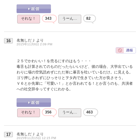
それな！
343
うーん…
82
名無しだＪ
より
16
2015年11月6日 2:09 PM
２５でかわいい！を売るにすのはもう・・・
毒舌も計算されてのものだったらいいけど、彼の場合、大学出ている
わりに場の空気読めずにただ単に暴言を吐いているだけ。に見える。
ゴリ押しされずにひっそりとヲタ内で生きていた方が良さそう。
Ｖ６とか先輩に「可愛い！」とか言われてる！とか言うのも、共演者
への社交辞令ってすぐにわかる。
それな！
356
うーん…
463
名無しだＪ
より
17
2015年11月15日 12:15 PM