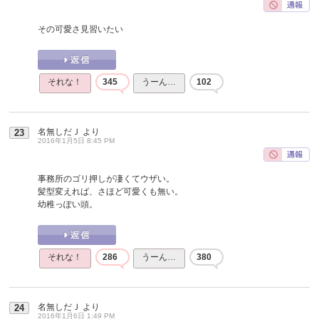
その可愛さ見習いたい
それな！
345
うーん…
102
名無しだＪ
より
23
2016年1月5日 8:45 PM
事務所のゴリ押しが凄くてウザい。
髪型変えれば、さほど可愛くも無い。
幼稚っぽい頭。
それな！
286
うーん…
380
名無しだＪ
より
24
2016年1月6日 1:49 PM