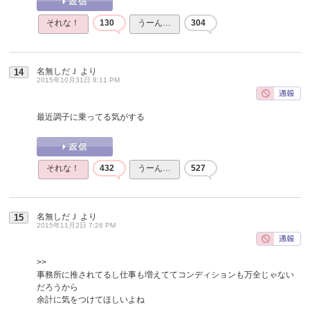
それな！
130
うーん…
304
名無しだＪ
より
14
2015年10月31日 8:11 PM
最近調子に乗ってる気がする
それな！
432
うーん…
527
名無しだＪ
より
15
2015年11月2日 7:26 PM
>>
事務所に推されてるし仕事も増えててコンディションも万全じゃない
だろうから
余計に気をつけてほしいよね