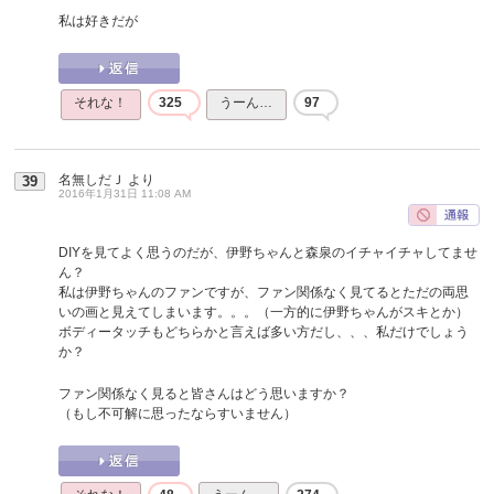
私は好きだが
それな！
325
うーん…
97
名無しだＪ
より
39
2016年1月31日 11:08 AM
DIYを見てよく思うのだが、伊野ちゃんと森泉のイチャイチャしてませ
ん？
私は伊野ちゃんのファンですが、ファン関係なく見てるとただの両思
いの画と見えてしまいます。。。（一方的に伊野ちゃんがスキとか）
ボディータッチもどちらかと言えば多い方だし、、、私だけでしょう
か？
ファン関係なく見ると皆さんはどう思いますか？
（もし不可解に思ったならすいません）