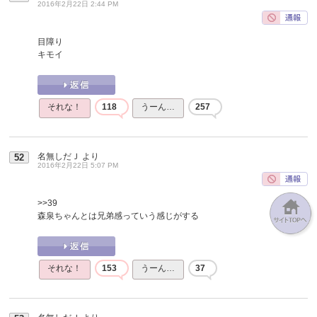
2016年2月22日 2:44 PM
目障り
キモイ
それな！
118
うーん…
257
名無しだＪ
より
52
2016年2月22日 5:07 PM
>>39
森泉ちゃんとは兄弟感っていう感じがする
それな！
153
うーん…
37