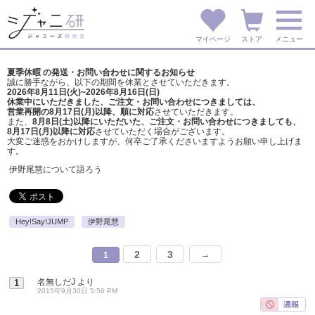
マイページ
ストア
メニュー
夏季休暇 の発送・お問い合わせに関するお知らせ
誠に勝手ながら、以下の期間を休業とさせていただきます。
2026年8月11日(火)~2026年8月16日(日)
休業中にいただきました、ご注文・お問い合わせにつきましては、
営業再開の8月17日(月)以降、順に対応
させていただきます。
また、
8月8日(土)以降にいただいた、ご注文・
お問い合わせにつきましても、
8月17日(月)以降に対応
させていただく場合がございます。
大変ご迷惑をおかけしますが、
何卒ご了承くださいますようお願い申し上げま
す。
伊野尾慧について語ろう
Hey!Say!JUMP
伊野尾慧
2
3
→
1
名無しだJ
より
1
2015年9月30日 5:56 PM