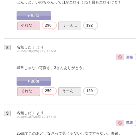
ほんっと、いのちゃんって口がエロイよね！目もエロイけど！
それな！
290
うーん…
192
名無しだＪ
より
8
2015年10月26日 12:17 PM
尋常じゃない可愛さ、3さんありがとう。
それな！
250
うーん…
139
名無しだＪ
より
9
2015年10月26日 12:17 PM
25歳でこのあどけなさって男じゃないし女ですらない。奇跡。