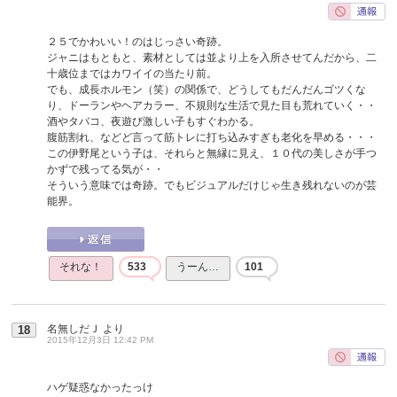
２５でかわいい！のはじっさい奇跡。
ジャニはもともと、素材としては並より上を入所させてんだから、二
十歳位まではカワイイの当たり前。
でも、成長ホルモン（笑）の関係で、どうしてもだんだんゴツくな
り、ドーランやヘアカラー、不規則な生活で見た目も荒れていく・・
酒やタバコ、夜遊び激しい子もすぐわかる。
腹筋割れ、などど言って筋トレに打ち込みすぎも老化を早める・・・
この伊野尾という子は、それらと無縁に見え、１０代の美しさが手つ
かずで残ってる気が・・
そういう意味では奇跡。でもビジュアルだけじゃ生き残れないのが芸
能界。
それな！
533
うーん…
101
名無しだＪ
より
18
2015年12月3日 12:42 PM
ハゲ疑惑なかったっけ