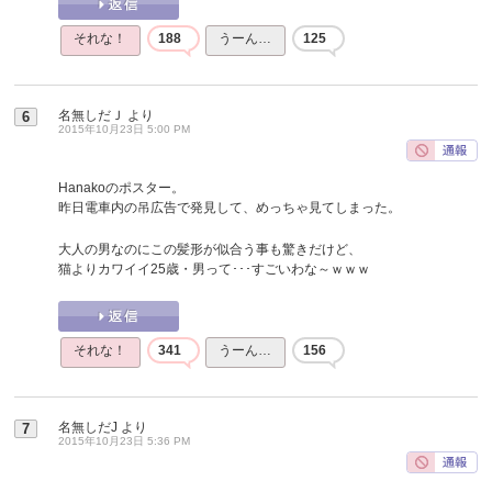
それな！
188
うーん…
125
名無しだＪ
より
6
2015年10月23日 5:00 PM
Hanakoのポスター。
昨日電車内の吊広告で発見して、めっちゃ見てしまった。
大人の男なのにこの髪形が似合う事も驚きだけど、
猫よりカワイイ25歳・男って･･･すごいわな～ｗｗｗ
それな！
341
うーん…
156
名無しだJ
より
7
2015年10月23日 5:36 PM