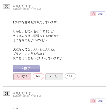
名無しだＪ
より
30
2016年1月18日 1:22 AM
批判的な意見も貴重だと思います。
しかし、どの人もそうですけど
各々本人なりに頑張ってるのだから
そこを見てもよいのでは？
欠点なんてない人いませんしね。
プラス、いい所も含めて
見てあげるともっといいと思いますよ。
それな！
376
うーん…
117
名無しだＪ
より
31
2016年1月18日 7:54 PM