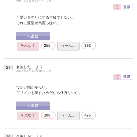
2016年1月10日 1:10 PM
可愛いを売りにする年齢でもない。
それに髪型が馬鹿っぽい。
それな！
255
うーん…
392
名無しだＪ
より
27
2016年1月12日 8:32 AM
でかい頭がキモい。
ブサメンを隠すためだから仕方ないか。
それな！
208
うーん…
426
名無しだＪ
より