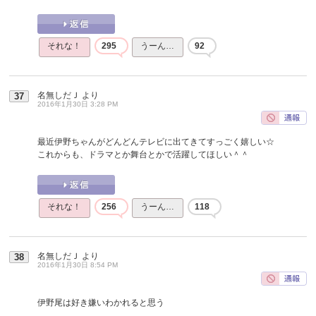
それな！
295
うーん…
92
名無しだＪ
より
37
2016年1月30日 3:28 PM
最近伊野ちゃんがどんどんテレビに出てきてすっごく嬉しい☆
これからも、ドラマとか舞台とかで活躍してほしい＾＾
それな！
256
うーん…
118
名無しだＪ
より
38
2016年1月30日 8:54 PM
伊野尾は好き嫌いわかれると思う