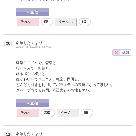
それな！
86
うーん…
82
名無しだＪ
より
50
2016年2月21日 1:48 AM
建築アイドルで、森泉と。
猫からみで、相葉と。
ゆるボケで桜井と。
顔かわいいでジュニア、亀梨、岡田と。
どんどん引きを利用してバラエティの常連になってほしい。
グループ内でも有岡、八乙女との相性もマル。
それな！
208
うーん…
66
名無しだＪ
より
51