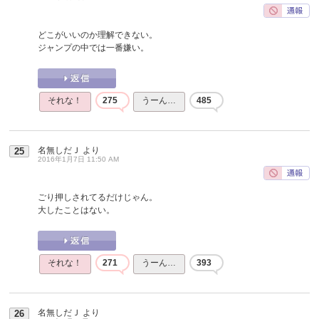
どこがいいのか理解できない。
ジャンプの中では一番嫌い。
それな！
275
うーん…
485
名無しだＪ
より
25
2016年1月7日 11:50 AM
ごり押しされてるだけじゃん。
大したことはない。
それな！
271
うーん…
393
名無しだＪ
より
26