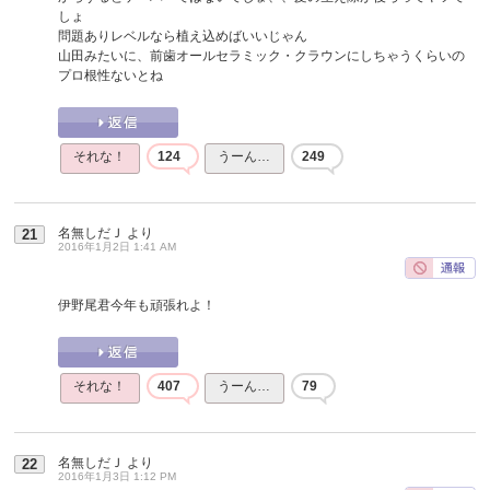
しょ
問題ありレベルなら植え込めばいいじゃん
山田みたいに、前歯オールセラミック・クラウンにしちゃうくらいの
プロ根性ないとね
それな！
124
うーん…
249
名無しだＪ
より
21
2016年1月2日 1:41 AM
伊野尾君今年も頑張れよ！
それな！
407
うーん…
79
名無しだＪ
より
22
2016年1月3日 1:12 PM