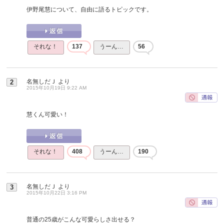
伊野尾慧について、自由に語るトピックです。
それな！
137
うーん…
56
名無しだＪ
より
2
2015年10月19日 9:22 AM
慧くん可愛い！
それな！
408
うーん…
190
名無しだＪ
より
3
2015年10月22日 3:16 PM
普通の25歳がこんな可愛らしさ出せる？