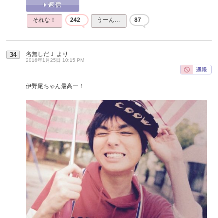
それな！
242
うーん…
87
名無しだＪ
より
34
2016年1月25日 10:15 PM
伊野尾ちゃん最高ー！