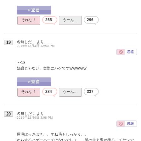
それな！
255
うーん…
296
名無しだＪ
より
19
2015年12月4日 12:50 PM
>>18
疑惑じゃない、実際にハゲですwwwwww
それな！
284
うーん…
337
名無しだＪ
より
20
2015年12月9日 3:08 PM
眉毛ぼっさぼさ、、すね毛もしっかり、、
からするとゲーハーではないでしょ、、髪の生え際が後ろってヤツで