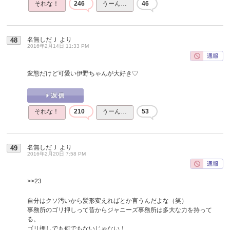
それな！
246
うーん…
46
名無しだＪ
より
48
2016年2月14日 11:33 PM
変態だけど可愛い伊野ちゃんが大好き♡
それな！
210
うーん…
53
名無しだＪ
より
49
2016年2月20日 7:58 PM
>>23
自分はクソ汚いから髪形変えればとか言うんだよな（笑）
事務所のゴリ押しって昔からジャニーズ事務所は多大な力を持って
る。
ゴリ押しでも何でもないじゃない！