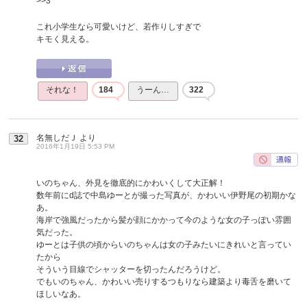
>>3
これ小学生なら可愛いけど、若作りしすぎで
キモく見える。
それな！
184
うーん…
322
名無しだＪ
より
32
2016年1月19日 5:53 PM
いのちゃん、外見を徹底的にかわいくして大正解！
数年前にd誌で中島ゆーとが撮った写真が、かわいい伊野尾の初期かな
あ。
海岸で強風だったから髪が顔にかかって今のような女の子っぽい雰囲
気だった。
ゆーとは子供の頃からいのちゃんは女の子みたいにきれいと言ってい
たから
そういう目線でシャッターを切ったんだろうけど。
でもいのちゃん、かわいい売りするつもりなら建築より毒舌を磨いて
ほしいなあ。