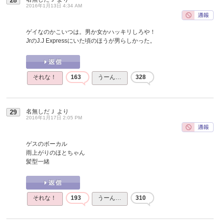
28
2016年1月13日 4:34 AM
ゲイなのかこいつは。男か女かハッキリしろや！
JrのJ.J Expressにいた頃のほうが男らしかった。
それな！
163
うーん…
328
名無しだＪ
より
29
2016年1月17日 2:05 PM
ゲスのボーカル
雨上がりのほとちゃん
髪型一緒
それな！
193
うーん…
310