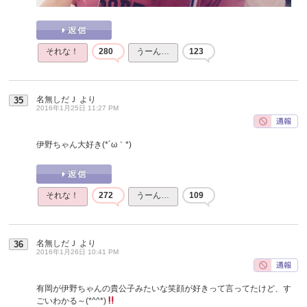
それな！
280
うーん…
123
名無しだＪ
より
35
2016年1月25日 11:27 PM
伊野ちゃん大好き(*´ω｀*)
それな！
272
うーん…
109
名無しだＪ
より
36
2016年1月26日 10:41 PM
有岡が伊野ちゃんの貴公子みたいな笑顔が好きって言ってたけど、す
ごいわかる～(*^^*)