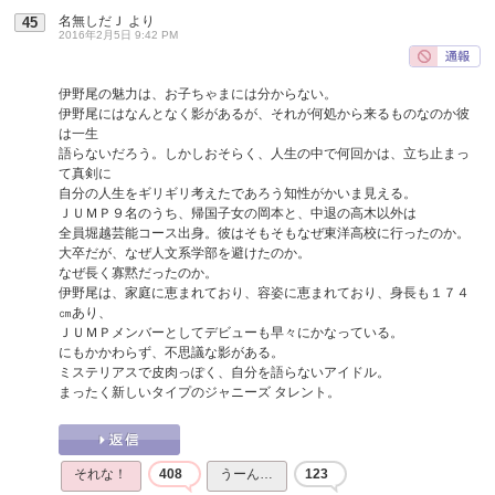
名無しだＪ
より
45
2016年2月5日 9:42 PM
伊野尾の魅力は、お子ちゃまには分からない。
伊野尾にはなんとなく影があるが、それが何処から来るものなのか彼
は一生
語らないだろう。しかしおそらく、人生の中で何回かは、立ち止まっ
て真剣に
自分の人生をギリギリ考えたであろう知性がかいま見える。
ＪＵＭＰ９名のうち、帰国子女の岡本と、中退の高木以外は
全員堀越芸能コース出身。彼はそもそもなぜ東洋高校に行ったのか。
大卒だが、なぜ人文系学部を避けたのか。
なぜ長く寡黙だったのか。
伊野尾は、家庭に恵まれており、容姿に恵まれており、身長も１７４
㎝あり、
ＪＵＭＰメンバーとしてデビューも早々にかなっている。
にもかかわらず、不思議な影がある。
ミステリアスで皮肉っぽく、自分を語らないアイドル。
まったく新しいタイプのジャニーズ タレント。
それな！
408
うーん…
123