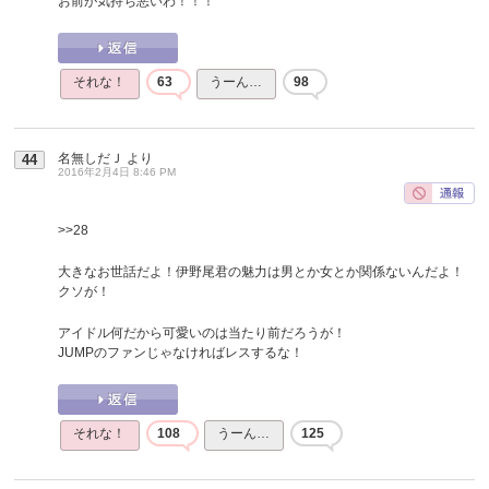
お前が気持ち悪いわ！！！
それな！
63
うーん…
98
名無しだＪ
より
44
2016年2月4日 8:46 PM
>>28
大きなお世話だよ！伊野尾君の魅力は男とか女とか関係ないんだよ！
クソが！
アイドル何だから可愛いのは当たり前だろうが！
JUMPのファンじゃなければレスするな！
それな！
108
うーん…
125