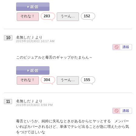
それな！
283
うーん…
152
名無しだＪ
より
10
2015年10月30日 10:17 AM
このビジュアルと毒舌のギャップがたまらん～
それな！
304
うーん…
155
名無しだＪ
より
11
2015年10月30日 3:59 PM
毒舌というか、純粋に失礼なときがあるからヒヤッとする メンバー
いればカバーされるけど、単体でテレビ出ることが急に増えたから気
をつけてほしいな