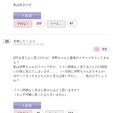
私は好きだが
それな！
325
うーん…
97
名無しだＪ
より
39
2016年1月31日 11:08 AM
DIYを見てよく思うのだが、伊野ちゃんと森泉のイチャイチャしてませ
ん？
私は伊野ちゃんのファンですが、ファン関係なく見てるとただの両思
いの画と見えてしまいます。。。（一方的に伊野ちゃんがスキとか）
ボディータッチもどちらかと言えば多い方だし、、、私だけでしょう
か？
ファン関係なく見ると皆さんはどう思いますか？
（もし不可解に思ったならすいません）