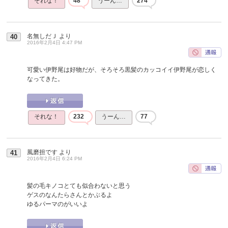
それな！
48
うーん…
274
名無しだＪ
より
40
2016年2月4日 4:47 PM
可愛い伊野尾は好物だが、そろそろ黒髪のカッコイイ伊野尾が恋しく
なってきた。
それな！
232
うーん…
77
風磨担です
より
41
2016年2月4日 6:24 PM
髪の毛キノコとても似合わないと思う
ゲスのなんたらさんとかぶるよ
ゆるパーマのがいいよ