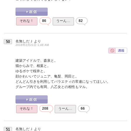
それな！
86
うーん…
82
名無しだＪ
より
50
2016年2月21日 1:48 AM
建築アイドルで、森泉と。
猫からみで、相葉と。
ゆるボケで桜井と。
顔かわいいでジュニア、亀梨、岡田と。
どんどん引きを利用してバラエティの常連になってほしい。
グループ内でも有岡、八乙女との相性もマル。
それな！
208
うーん…
66
名無しだＪ
より
51