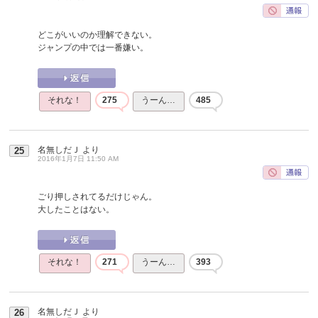
どこがいいのか理解できない。
ジャンプの中では一番嫌い。
それな！
275
うーん…
485
名無しだＪ
より
25
2016年1月7日 11:50 AM
ごり押しされてるだけじゃん。
大したことはない。
それな！
271
うーん…
393
名無しだＪ
より
26