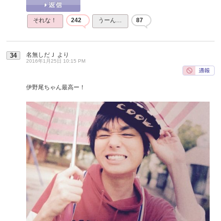
それな！
242
うーん…
87
名無しだＪ
より
34
2016年1月25日 10:15 PM
伊野尾ちゃん最高ー！