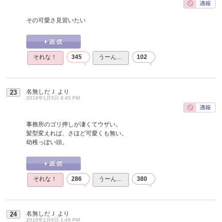
その可愛さ見習いたい
それな！
345
うーん…
102
名無しだＪ
より
23
2016年1月5日 8:45 PM
事務所のゴリ押しが凄くてウザい。
髪型変えれば、さほど可愛くも無い。
幼稚っぽい頭。
それな！
286
うーん…
380
名無しだＪ
より
24
2016年1月6日 1:49 PM