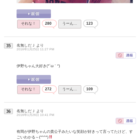
それな！
280
うーん…
123
名無しだＪ
より
35
2016年1月25日 11:27 PM
伊野ちゃん大好き(*´ω｀*)
それな！
272
うーん…
109
名無しだＪ
より
36
2016年1月26日 10:41 PM
有岡が伊野ちゃんの貴公子みたいな笑顔が好きって言ってたけど、す
ごいわかる～(*^^*)