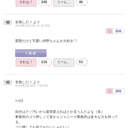
それな！
246
うーん…
46
名無しだＪ
より
48
2016年2月14日 11:33 PM
変態だけど可愛い伊野ちゃんが大好き♡
それな！
210
うーん…
53
名無しだＪ
より
49
2016年2月20日 7:58 PM
>>23
自分はクソ汚いから髪形変えればとか言うんだよな（笑）
事務所のゴリ押しって昔からジャニーズ事務所は多大な力を持って
る。
ゴリ押しでも何でもないじゃない！