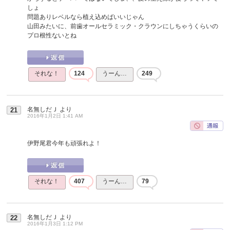
しょ
問題ありレベルなら植え込めばいいじゃん
山田みたいに、前歯オールセラミック・クラウンにしちゃうくらいの
プロ根性ないとね
それな！
124
うーん…
249
名無しだＪ
より
21
2016年1月2日 1:41 AM
伊野尾君今年も頑張れよ！
それな！
407
うーん…
79
名無しだＪ
より
22
2016年1月3日 1:12 PM