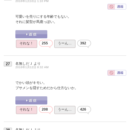
2016年1月10日 1:10 PM
可愛いを売りにする年齢でもない。
それに髪型が馬鹿っぽい。
それな！
255
うーん…
392
名無しだＪ
より
27
2016年1月12日 8:32 AM
でかい頭がキモい。
ブサメンを隠すためだから仕方ないか。
それな！
208
うーん…
426
名無しだＪ
より