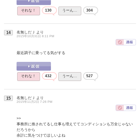
それな！
130
うーん…
304
名無しだＪ
より
14
2015年10月31日 8:11 PM
最近調子に乗ってる気がする
それな！
432
うーん…
527
名無しだＪ
より
15
2015年11月2日 7:26 PM
>>
事務所に推されてるし仕事も増えててコンディションも万全じゃない
だろうから
余計に気をつけてほしいよね