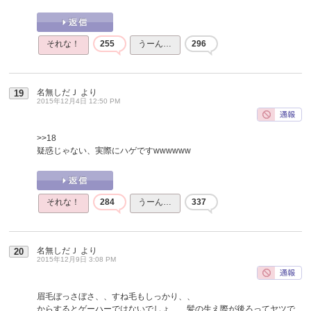
それな！
255
うーん…
296
名無しだＪ
より
19
2015年12月4日 12:50 PM
>>18
疑惑じゃない、実際にハゲですwwwwww
それな！
284
うーん…
337
名無しだＪ
より
20
2015年12月9日 3:08 PM
眉毛ぼっさぼさ、、すね毛もしっかり、、
からするとゲーハーではないでしょ、、髪の生え際が後ろってヤツで