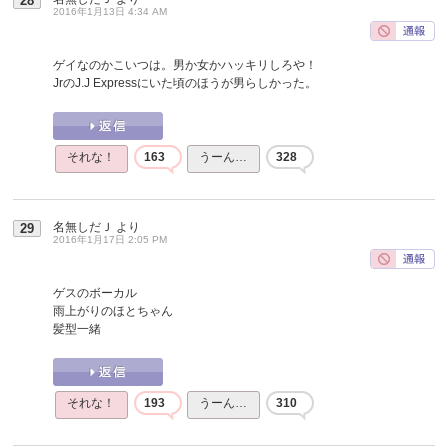
28
2016年1月13日 4:34 AM
ゲイなのかこいつは。男か女かハッキリしろや！
JrのJ.J Expressにいた頃のほうが男らしかった。
それな！
163
うーん…
328
名無しだＪ
より
29
2016年1月17日 2:05 PM
ゲスのボーカル
雨上がりのほとちゃん
髪型一緒
それな！
193
うーん…
310