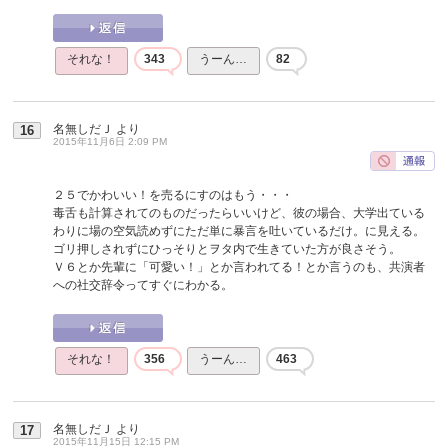
それな！
343
うーん…
82
名無しだＪ
より
16
2015年11月6日 2:09 PM
２５でかわいい！を売るにすのはもう・・・
毒舌も計算されてのものだったらいいけど、彼の場合、大学出ている
わりに場の空気読めずにただ単に暴言を吐いているだけ。に見える。
ゴリ押しされずにひっそりとヲタ内で生きていた方が良さそう。
Ｖ６とか先輩に「可愛い！」とか言われてる！とか言うのも、共演者
への社交辞令ってすぐにわかる。
それな！
356
うーん…
463
名無しだＪ
より
17
2015年11月15日 12:15 PM