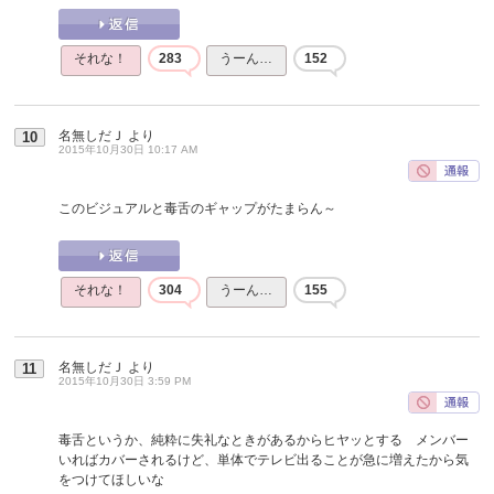
それな！
283
うーん…
152
名無しだＪ
より
10
2015年10月30日 10:17 AM
このビジュアルと毒舌のギャップがたまらん～
それな！
304
うーん…
155
名無しだＪ
より
11
2015年10月30日 3:59 PM
毒舌というか、純粋に失礼なときがあるからヒヤッとする メンバー
いればカバーされるけど、単体でテレビ出ることが急に増えたから気
をつけてほしいな