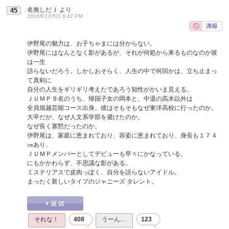
名無しだＪ
より
45
2016年2月5日 9:42 PM
伊野尾の魅力は、お子ちゃまには分からない。
伊野尾にはなんとなく影があるが、それが何処から来るものなのか彼
は一生
語らないだろう。しかしおそらく、人生の中で何回かは、立ち止まっ
て真剣に
自分の人生をギリギリ考えたであろう知性がかいま見える。
ＪＵＭＰ９名のうち、帰国子女の岡本と、中退の高木以外は
全員堀越芸能コース出身。彼はそもそもなぜ東洋高校に行ったのか。
大卒だが、なぜ人文系学部を避けたのか。
なぜ長く寡黙だったのか。
伊野尾は、家庭に恵まれており、容姿に恵まれており、身長も１７４
㎝あり、
ＪＵＭＰメンバーとしてデビューも早々にかなっている。
にもかかわらず、不思議な影がある。
ミステリアスで皮肉っぽく、自分を語らないアイドル。
まったく新しいタイプのジャニーズ タレント。
それな！
408
うーん…
123