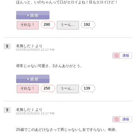
ほんっと、いのちゃんって口がエロイよね！目もエロイけど！
それな！
290
うーん…
192
名無しだＪ
より
8
2015年10月26日 12:17 PM
尋常じゃない可愛さ、3さんありがとう。
それな！
250
うーん…
139
名無しだＪ
より
9
2015年10月26日 12:17 PM
25歳でこのあどけなさって男じゃないし女ですらない。奇跡。