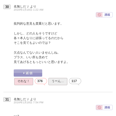
名無しだＪ
より
30
2016年1月18日 1:22 AM
批判的な意見も貴重だと思います。
しかし、どの人もそうですけど
各々本人なりに頑張ってるのだから
そこを見てもよいのでは？
欠点なんてない人いませんしね。
プラス、いい所も含めて
見てあげるともっといいと思いますよ。
それな！
376
うーん…
117
名無しだＪ
より
31
2016年1月18日 7:54 PM