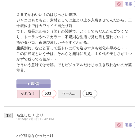
２５でかわいい！のはじっさい奇跡。
ジャニはもともと、素材としては並より上を入所させてんだから、二
十歳位まではカワイイの当たり前。
でも、成長ホルモン（笑）の関係で、どうしてもだんだんゴツくな
り、ドーランやヘアカラー、不規則な生活で見た目も荒れていく・・
酒やタバコ、夜遊び激しい子もすぐわかる。
腹筋割れ、などど言って筋トレに打ち込みすぎも老化を早める・・・
この伊野尾という子は、それらと無縁に見え、１０代の美しさが手つ
かずで残ってる気が・・
そういう意味では奇跡。でもビジュアルだけじゃ生き残れないのが芸
能界。
それな！
533
うーん…
101
名無しだＪ
より
18
2015年12月3日 12:42 PM
ハゲ疑惑なかったっけ