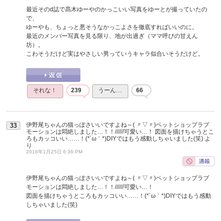
最近そのd誌で髙木ゆーやのかっこいい写真をゆーとが撮っていたの
で、
ゆーやも、ちょっと悪そうなかっこよさを徹底すればいいのに。
最近のメンバー写真を見る限り、地が出過ぎ（ママ呼びの甘えん
坊）。
こわそうだけど実はやさしい男っていうキャラ似合いそうだけど。
それな！
239
うーん…
66
伊野尾ちゃんの猫っぽさいいですよね～( 〃▽〃)ペットショップラブ
33
モーションは悶絶しました…！！//////可愛い…！ 図面を描けちゃうとこ
ろもカッコいい……！(*´ω｀*)DIYではもう感動しちゃいました(笑)
よ
り
2016年1月25日 6:36 PM
伊野尾ちゃんの猫っぽさいいですよね～( 〃▽〃)ペットショップラブ
モーションは悶絶しました…！！//////可愛い…！
図面を描けちゃうところもカッコいい……！(*´ω｀*)DIYではもう感動
しちゃいました(笑)