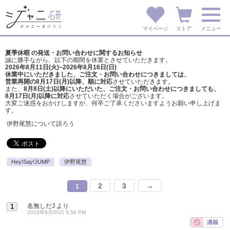
マイページ
ストア
メニュー
夏季休暇 の発送・お問い合わせに関するお知らせ
誠に勝手ながら、以下の期間を休業とさせていただきます。
2026年8月11日(火)~2026年8月16日(日)
休業中にいただきました、ご注文・お問い合わせにつきましては、
営業再開の8月17日(月)以降、順に対応
させていただきます。
また、
8月8日(土)以降にいただいた、ご注文・
お問い合わせにつきましても、
8月17日(月)以降に対応
させていただく場合がございます。
大変ご迷惑をおかけしますが、
何卒ご了承くださいますようお願い申し上げま
す。
伊野尾慧について語ろう
Hey!Say!JUMP
伊野尾慧
2
3
→
1
名無しだJ
より
1
2015年9月30日 5:56 PM