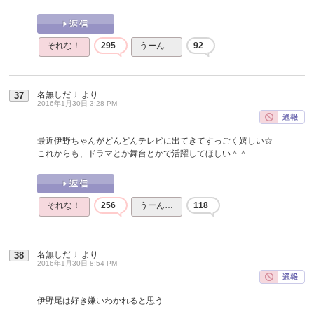
それな！
295
うーん…
92
名無しだＪ
より
37
2016年1月30日 3:28 PM
最近伊野ちゃんがどんどんテレビに出てきてすっごく嬉しい☆
これからも、ドラマとか舞台とかで活躍してほしい＾＾
それな！
256
うーん…
118
名無しだＪ
より
38
2016年1月30日 8:54 PM
伊野尾は好き嫌いわかれると思う