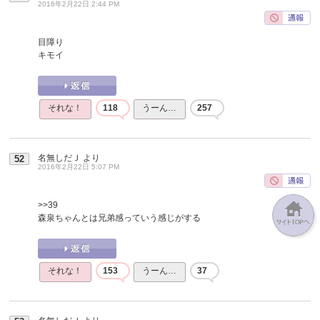
2016年2月22日 2:44 PM
目障り
キモイ
それな！
118
うーん…
257
名無しだＪ
より
52
2016年2月22日 5:07 PM
>>39
森泉ちゃんとは兄弟感っていう感じがする
それな！
153
うーん…
37