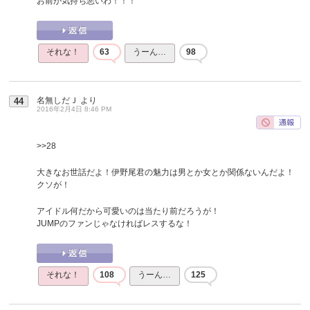
お前が気持ち悪いわ！！！
それな！
63
うーん…
98
名無しだＪ
より
44
2016年2月4日 8:46 PM
>>28
大きなお世話だよ！伊野尾君の魅力は男とか女とか関係ないんだよ！
クソが！
アイドル何だから可愛いのは当たり前だろうが！
JUMPのファンじゃなければレスするな！
それな！
108
うーん…
125