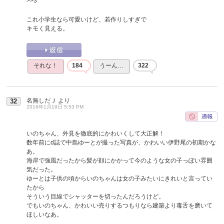
>>3
これ小学生なら可愛いけど、若作りしすぎで
キモく見える。
それな！
184
うーん…
322
名無しだＪ
より
32
2016年1月19日 5:53 PM
いのちゃん、外見を徹底的にかわいくして大正解！
数年前にd誌で中島ゆーとが撮った写真が、かわいい伊野尾の初期かな
あ。
海岸で強風だったから髪が顔にかかって今のような女の子っぽい雰囲
気だった。
ゆーとは子供の頃からいのちゃんは女の子みたいにきれいと言ってい
たから
そういう目線でシャッターを切ったんだろうけど。
でもいのちゃん、かわいい売りするつもりなら建築より毒舌を磨いて
ほしいなあ。