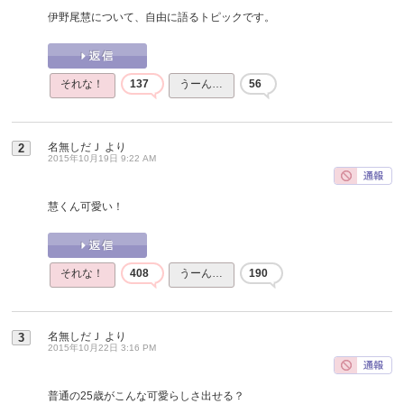
伊野尾慧について、自由に語るトピックです。
それな！
137
うーん…
56
名無しだＪ
より
2
2015年10月19日 9:22 AM
慧くん可愛い！
それな！
408
うーん…
190
名無しだＪ
より
3
2015年10月22日 3:16 PM
普通の25歳がこんな可愛らしさ出せる？