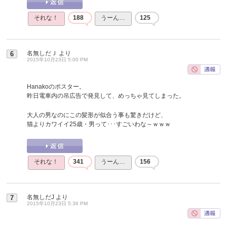
それな！
188
うーん…
125
名無しだＪ
より
6
2015年10月23日 5:00 PM
Hanakoのポスター。
昨日電車内の吊広告で発見して、めっちゃ見てしまった。
大人の男なのにこの髪形が似合う事も驚きだけど、
猫よりカワイイ25歳・男って･･･すごいわな～ｗｗｗ
それな！
341
うーん…
156
名無しだJ
より
7
2015年10月23日 5:36 PM