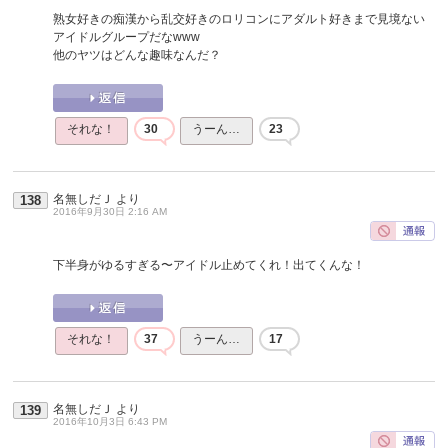
熟女好きの痴漢から乱交好きのロリコンにアダルト好きまで見境ない
アイドルグループだなwww
他のヤツはどんな趣味なんだ？
それな！
30
うーん…
23
名無しだＪ
より
138
2016年9月30日 2:16 AM
下半身がゆるすぎる〜アイドル止めてくれ！出てくんな！
それな！
37
うーん…
17
名無しだＪ
より
139
2016年10月3日 6:43 PM