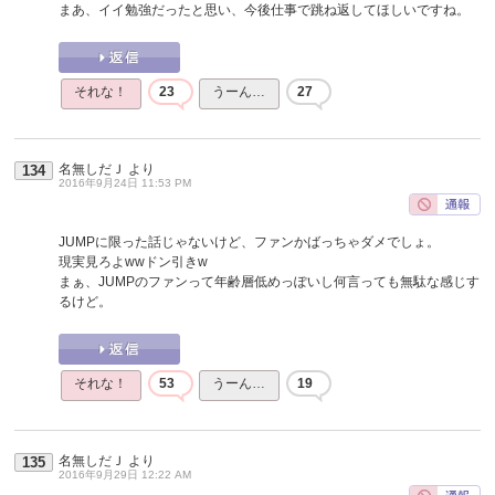
まあ、イイ勉強だったと思い、今後仕事で跳ね返してほしいですね。
それな！
23
うーん…
27
名無しだＪ
より
134
2016年9月24日 11:53 PM
JUMPに限った話じゃないけど、ファンかばっちゃダメでしょ。
現実見ろよwwドン引きw
まぁ、JUMPのファンって年齢層低めっぽいし何言っても無駄な感じす
るけど。
それな！
53
うーん…
19
名無しだＪ
より
135
2016年9月29日 12:22 AM