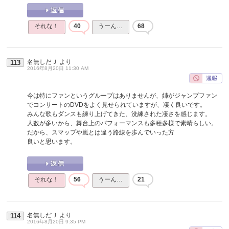
それな！
40
うーん…
68
名無しだＪ
より
113
2016年8月20日 11:30 AM
今は特にファンというグループはありませんが、姉がジャンプファン
でコンサートのDVDをよく見せられていますが、凄く良いです。
みんな歌もダンスも練り上げてきた、洗練された凄さを感じます。
人数が多いから、舞台上のパフォーマンスも多種多様で素晴らしい。
だから、スマップや嵐とは違う路線を歩んでいった方
良いと思います。
それな！
56
うーん…
21
名無しだＪ
より
114
2016年8月20日 9:35 PM