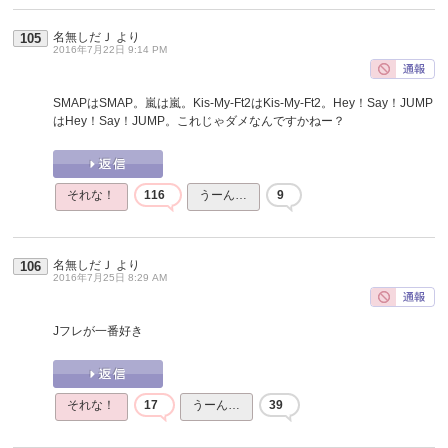
名無しだＪ
より
105
2016年7月22日 9:14 PM
SMAPはSMAP。嵐は嵐。Kis-My-Ft2はKis-My-Ft2。Hey！Say！JUMP
はHey！Say！JUMP。これじゃダメなんですかねー？
それな！
116
うーん…
9
名無しだＪ
より
106
2016年7月25日 8:29 AM
Jフレが一番好き
それな！
17
うーん…
39