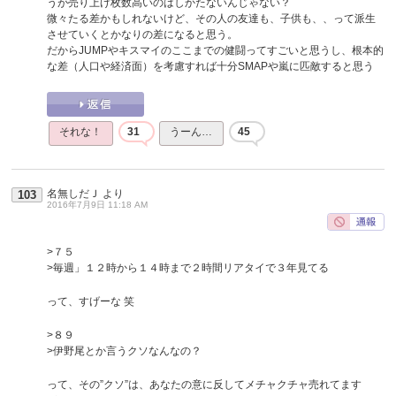
うが売り上げ枚数高いのはしかたないんじゃない？
微々たる差かもしれないけど、その人の友達も、子供も、、って派生
させていくとかなりの差になると思う。
だからJUMPやキスマイのここまでの健闘ってすごいと思うし、根本的
な差（人口や経済面）を考慮すれば十分SMAPや嵐に匹敵すると思う
それな！
31
うーん…
45
名無しだＪ
より
103
2016年7月9日 11:18 AM
>７５
>毎週」１２時から１４時まで２時間リアタイで３年見てる
って、すげーな 笑
>８９
>伊野尾とか言うクソなんなの？
って、その”クソ”は、あなたの意に反してメチャクチャ売れてます