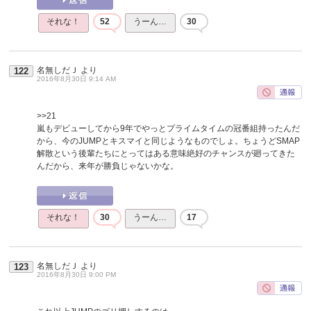
それな！
52
うーん…
30
名無しだＪ
より
122
2016年8月30日 9:14 AM
>>21
嵐もデビューしてから9年でやっとプライムタイムの冠番組持ったんだ
から、今のJUMPとキスマイと同じようなものでしょ。ちょうどSMAP
解散という後輩たちにとってはある意味絶好のチャンスが廻ってきた
んだから、来年が勝負じゃないかな。
それな！
30
うーん…
17
名無しだＪ
より
123
2016年8月30日 9:00 PM