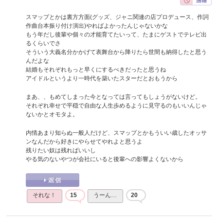
スマップとかは裏方方面(グッズ、ジャニ関連の店プロデュース、作詞
作曲台本振り付け演出)やればよかったんじゃないかな
もう年だし後輩や個々の才能育てたいって、たまにゲストでテレビ出
るくらいでさ
そういう大義名分かかげて表舞台から降りたら世間も納得したと思う
んだよな
結婚もそれぞれもっと早くにするべきだったと思うね
アイドルというより一時代を築いたスターだとおもうから
まあ、、もめてしまった今となっては言ってもしょうがないけど。
それぞれ幸せで平穏で自由な人生歩めるように見守るのもいいんじゃ
ないかとオモタよ。
内情あまり知らぬ一般人だけど、スマップとかもういい歳したオッサ
ンなんだから好きにやらせてやれよと思うよ
残りたい奴は残ればいいし
やる気のないやつが会社にいると後輩への影響よくないから
それな！
15
うーん…
20