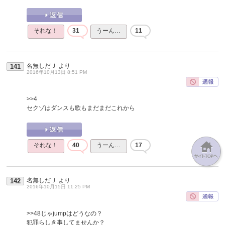
それな！
31
うーん…
11
名無しだＪ
より
141
2016年10月13日 8:51 PM
>>4
セクゾはダンスも歌もまだまだこれから
それな！
40
うーん…
17
名無しだＪ
より
142
2016年10月15日 11:25 PM
>>48
じゃjumpはどうなの？
犯罪らしき事してませんか？