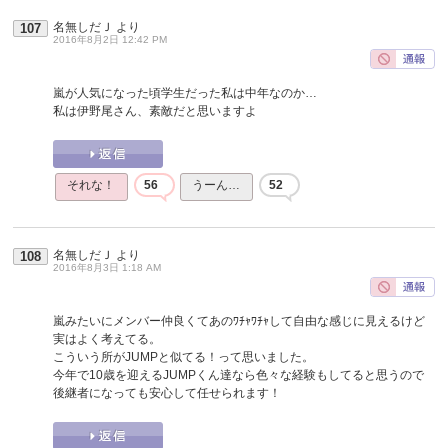
名無しだＪ
より
107
2016年8月2日 12:42 PM
嵐が人気になった頃学生だった私は中年なのか…
私は伊野尾さん、素敵だと思いますよ
それな！
56
うーん…
52
名無しだＪ
より
108
2016年8月3日 1:18 AM
嵐みたいにメンバー仲良くてあのﾜﾁｬﾜﾁｬして自由な感じに見えるけど
実はよく考えてる。
こういう所がJUMPと似てる！って思いました。
今年で10歳を迎えるJUMPくん達なら色々な経験もしてると思うので
後継者になっても安心して任せられます！