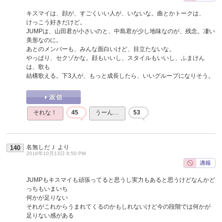
キスマイは、顔が、すごくいい人が、いないな。曲とかトークは、
けっこう好きだけど。
JUMPは、山田君が小さいのと、中島君が少し地味なのが、残念。凄い
美形なのに。
あとのメンバーも、みんな面白いけど、目立たないな。
やっぱり、セクゾかな。顔もいいし、スタイルもいいし、ふまけん
は、歌も
結構歌える。下3人が、もっと成長したら、いいグループになりそう。
それな！
45
うーん…
53
名無しだＪ
より
140
2016年10月13日 8:50 PM
JUMPもキスマイも頑張ってると思うし実力もあると思うけどなんかど
っちもいまいち
何かが足りない
それがこれからうまれてくるのかもしれないけど今の段階では何かが
足りない感がある