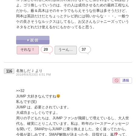
よ。ゴリ推しっていうのは、その人は成功させるための最終工程なん
だから。薮＆高木はそのキャラでもらえそうな仕事は多そうだけど、
岡本は英語だけだとちょっとテレビ的には弱いからな・・・。一般ウ
ケの良さそうなルックスはしてるし、お父さんもジャニーズっていう
ネタをどれだけ使えるかにもかかってると思う。
それな！
20
うーん…
37
名無しだＪ
より
116
2016年8月23日 4:51 PM
>>32
JUMP 大好きなんですね
私もです(笑)
JUMP は、必要とされています。
大成功まっしぐらですよ。
周りの子どもたちは、JUMP ファンが飛躍して増えているし、大人世
代も、確実にとりこんでいます。私は、昨年のバースデーメッセージ
を聞いて、SMAPからJUMP に乗り換えました。全く違ってたから。
今後が楽しみです。SMAP解散が決まった今、目指すは、嵐
って、