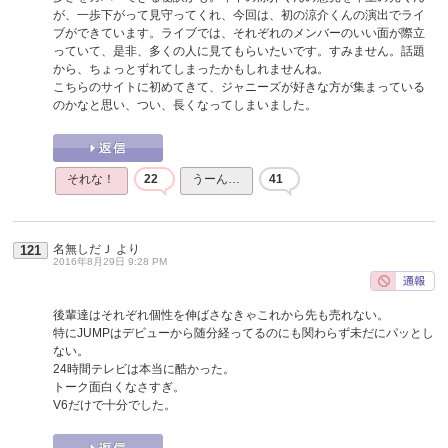
が、一歩下がって見守ってくれ、今回は、初の涼介くんの演出でライ
ブができています。ライブでは、それぞれのメンバーのいい面が際立
っていて、是非、多くの人に見てもらいたいです。すみません。話題
から、ちょっとずれてしまったかもしれませんね。
こちらのサイトに初めてきて、ジャニーズが好きな方が集まっている
のかなと思い、つい、長くなってしまいました。
それな！
22
うーん…
41
名無しだＪ
より
121
2016年8月29日 9:28 PM
後輩達はそれぞれ個性を伸ばさなきゃこれから先も売れない。
特にJUMPはデビューから随分経ってるのにも関わらず未だにパッとし
ない。
24時間テレビは本当に酷かった。
トーク面白くなさすぎ。
V6だけで十分でした。