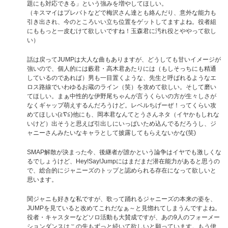
題にも対応できる」という強みを増やしてほしい。
（キスマイはプレバトなどで梅沢さん達とも絡んだり、意外な能力も
引き出され、今のところいい立ち位置をゲットしてますよね。役者組
にももっと一皮むけて欲しいですね！玉森君に汚れ役とややって欲し
い）
話は戻ってJUMPは大人な曲もありますが、どうしても甘いイメージが
強いので、個人的には藪君・高木君あたりには（もしそっちにも精通
しているのであれば）男も一目置くような、先生と呼ばれるようなエ
ロス路線でいわゆるお蔵のライン（笑）を攻めて欲しい。そして磨い
てほしい。まぁ中性的な伊野尾ちゃんが言うくらいの方が生々しさが
なくギャップ萌えするんだろうけど。レベルちげーぜ！ってくらい攻
めてほしい(≧∇≦)他にも、岡本君なんてとうさんネタ（イヤかもしれな
いけど）出そうと思えば引出しにいっぱいため込んでるだろうし、ジ
ャニーさんみたいなキャラとして披露してもらえないかな(笑)
SMAP解散が決まった今、後継者が誰かという論争はイヤでも激しくな
るでしょうけど、Hey!Say!Jumpにはまだまだ潜在能力があると思うの
で、総合的にジャニーズのトップと認められる存在になって欲しいと
思います。
関ジャニも好きな私ですが、歌って踊れるジャニーズの本来の姿を、
JUMPを見ていると改めてこれだなぁ～と見惚れてしまうんですよね。
役者・キャスターなどソロ活動も大賛成ですが、あの9人のフォーメー
ションダンスはこの先もずっと続いて欲しいと願っています。もう伊