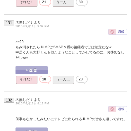
それな！
21
うーん…
30
名無しだＪ
より
131
2016年9月11日 9:32 PM
>>29
もみ消されたらJUMPはSMAP＆嵐の後継者でほぼ確定だなw
中居くんも大野くんも似たようなことしでかしてるのに、お咎めなし
だしww
それな！
18
うーん…
23
名無しだＪ
より
132
2016年9月13日 9:12 PM
何事もなかったみたいにテレビに出られるJUMPの皆さん凄いですね。