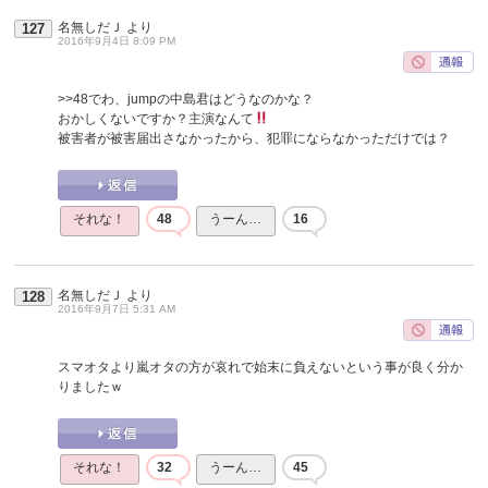
名無しだＪ
より
127
2016年9月4日 8:09 PM
>>48
でわ、jumpの中島君はどうなのかな？
おかしくないですか？主演なんて
被害者が被害届出さなかったから、犯罪にならなかっただけでは？
それな！
48
うーん…
16
名無しだＪ
より
128
2016年9月7日 5:31 AM
スマオタより嵐オタの方が哀れで始末に負えないという事が良く分か
りましたｗ
それな！
32
うーん…
45