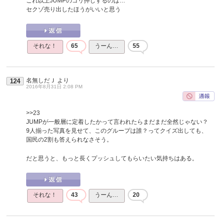
これ以上JUMPのゴリ押しするのは…
セクゾ売り出したほうがいいと思う
それな！
65
うーん…
55
名無しだＪ
より
124
2016年8月31日 2:08 PM
>>23
JUMPが一般層に定着したかって言われたらまだまだ全然じゃない？
9人揃った写真を見せて、このグループは誰？ってクイズ出しても、
国民の2割も答えられなさそう。
だと思うと、もっと長くプッシュしてもらいたい気持ちはある。
それな！
43
うーん…
20