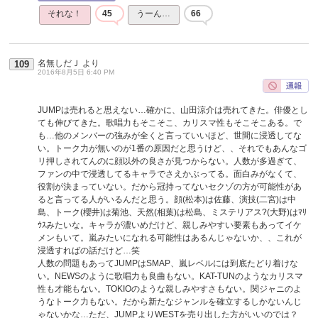
それな！
45
うーん…
66
名無しだＪ
より
109
2016年8月5日 6:40 PM
JUMPは売れると思えない…確かに、山田涼介は売れてきた。俳優とし
ても伸びてきた。歌唱力もそこそこ、カリスマ性もそこそこある。で
も…他のメンバーの強みが全くと言っていいほど、世間に浸透してな
い。トーク力が無いのが1番の原因だと思うけど、、それでもあんなゴ
リ押しされてんのに顔以外の良さが見つからない。人数が多過ぎて、
ファンの中で浸透してるキャラでさえかぶってる。面白みがなくて、
役割が決まっていない。だから冠持ってないセクゾの方が可能性があ
ると言ってる人がいるんだと思う。顔(松本)は佐藤、演技(二宮)は中
島、トーク(櫻井)は菊池、天然(相葉)は松島、ミステリアス?(大野)はﾏﾘ
ｳｽみたいな。キャラが濃いめだけど、親しみやすい要素もあってイケ
メンもいて。嵐みたいになれる可能性はあるんじゃないか、、これが
浸透すればの話だけど…笑
人数の問題もあってJUMPはSMAP、嵐レベルには到底たどり着けな
い。NEWSのように歌唱力も良曲もない。KAT-TUNのようなカリスマ
性も才能もない。TOKIOのような親しみやすさもない。関ジャニのよ
うなトーク力もない。だから新たなジャンルを確立するしかないんじ
ゃないかな…ただ、JUMPよりWESTを売り出した方がいいのでは？