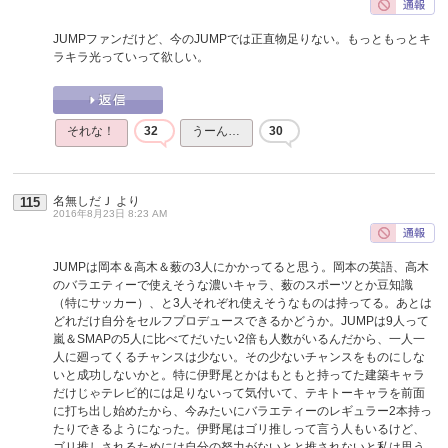
JUMPファンだけど、今のJUMPでは正直物足りない。もっともっとキ
ラキラ光っていって欲しい。
それな！
32
うーん…
30
名無しだＪ
より
115
2016年8月23日 8:23 AM
JUMPは岡本＆高木＆薮の3人にかかってると思う。岡本の英語、高木
のバラエティーで使えそうな濃いキャラ、薮のスポーツとか豆知識
（特にサッカー）、と3人それぞれ使えそうなものは持ってる。あとは
どれだけ自分をセルフプロデュースできるかどうか。JUMPは9人って
嵐＆SMAPの5人に比べてだいたい2倍も人数がいるんだから、一人一
人に廻ってくるチャンスは少ない。その少ないチャンスをものにしな
いと成功しないかと。特に伊野尾とかはもともと持ってた建築キャラ
だけじゃテレビ的には足りないって気付いて、テキトーキャラを前面
に打ち出し始めたから、今みたいにバラエティーのレギュラー2本持っ
たりできるようになった。伊野尾はゴリ推しって言う人もいるけど、
ゴリ推しされるためには自分の努力がないとと推されないと私は思う