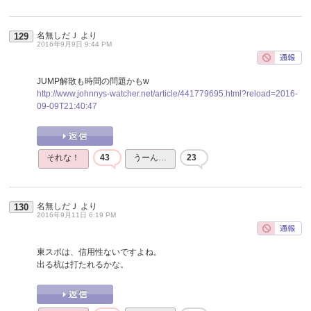
名無しだＪ
より
129
2016年9月9日 9:44 PM
JUMP解散も時間の問題かもw
http://www.johnnys-watcher.net/article/441779695.html?reload=2016-
09-09T21:40:47
それな！
43
うーん…
23
名無しだＪ
より
130
2016年9月11日 6:19 PM
東スポは、信用性ないですよね。
出る杭は打たれるかな。