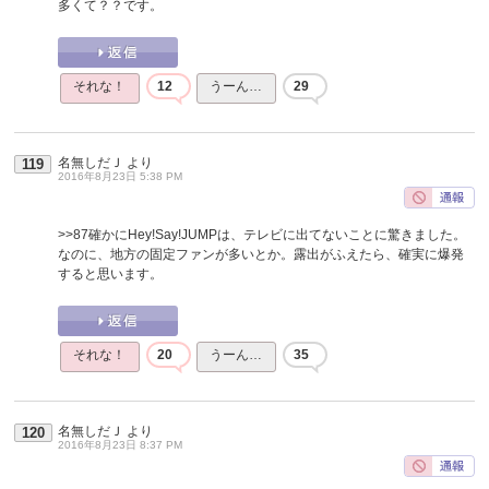
多くて？？です。
それな！
12
うーん…
29
名無しだＪ
より
119
2016年8月23日 5:38 PM
>>87
確かにHey!Say!JUMPは、テレビに出てないことに驚きました。
なのに、地方の固定ファンが多いとか。露出がふえたら、確実に爆発
すると思います。
それな！
20
うーん…
35
名無しだＪ
より
120
2016年8月23日 8:37 PM