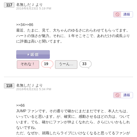
名無しだＪ
より
117
2016年8月23日 5:19 PM
>>34
>>86
最近、たまに、見て、大ちゃんのゆるさにわらわせてもらってます。
ハートの強さが魅力。それに、１年そこそこで、あれだけの成長ぶり
に評価は高いと聞いてます。
それな！
19
うーん…
33
名無しだＪ
より
118
2016年8月23日 5:34 PM
>>66
JUMP ファンです。その通りで確かにまだまだですと、本人たちは、
いっていると思います。が、確実に、感動させるほどの力は、ついて
います。でも、確かにファンが仲よくなれたら、さらにいいかもしれ
ないですね。
ただ、なぜか、就職したらライブにいけなくなると思ってるファンが