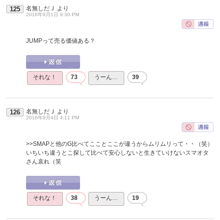
名無しだＪ
より
125
2016年9月1日 9:30 PM
JUMPって売る価値ある？
それな！
73
うーん…
39
名無しだＪ
より
126
2016年9月4日 4:11 PM
>>SMAPと他のG比べてこことここが違うからムリムリって・・（笑）
いちいち違うとこ探して比べて安心しないと生きていけないスマオタ
さん哀れ（笑
それな！
38
うーん…
19