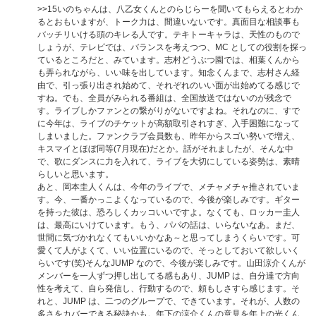
>>15
いのちゃんは、八乙女くんとのらじらーを聞いてもらえるとわか
るとおもいますが、トーク力は、間違いないです。真面目な相談事も
バッチリいける頭のキレる人です。テキトーキャラは、天性のもので
しょうが、テレビでは、バランスを考えつつ、MC としての役割を探っ
ているところだと、みています。志村どうぶつ園では、相葉くんから
も弄られながら、いい味を出しています。知念くんまで、志村さん経
由で、引っ張り出され始めて、それぞれのいい面が出始めてる感じで
すね。でも、全員がみられる番組は、全国放送ではないのが残念で
す。ライブしかファンとの繋がりがないですよね。それなのに、すで
に今年は、ライブのチケットが高額取引されすぎ、入手困難になって
しまいました。ファンクラブ会員数も、昨年からスゴい勢いで増え、
キスマイとほぼ同等(7月現在)だとか。話がそれましたが、そんな中
で、歌にダンスに力を入れて、ライブを大切にしている姿勢は、素晴
らしいと思います。
あと、岡本圭人くんは、今年のライブで、メチャメチャ推されていま
す。今、一番かっこよくなっているので、今後が楽しみです。ギター
を持った彼は、恐ろしくカッコいいですよ。なくても、ロッカー圭人
は、最高にいけています。もう、パパの話は、いらないなあ。まだ、
世間に気づかれなくてもいいかなあ～と思ってしまうくらいです。可
愛くて人がよくて、いい位置にいるので、そっとしておいて欲しいく
らいです(笑)そんなJUMP なので、今後が楽しみです。山田涼介くんが
メンバーを一人ずつ押し出してる感もあり、JUMP は、自分達で方向
性を考えて、自ら発信し、行動するので、頼もしさすら感じます。そ
れと、JUMP は、二つのグループで、できています。それが、人数の
多さをカバーできる秘訣かも。年下の涼介くんの意見を年上の光くん