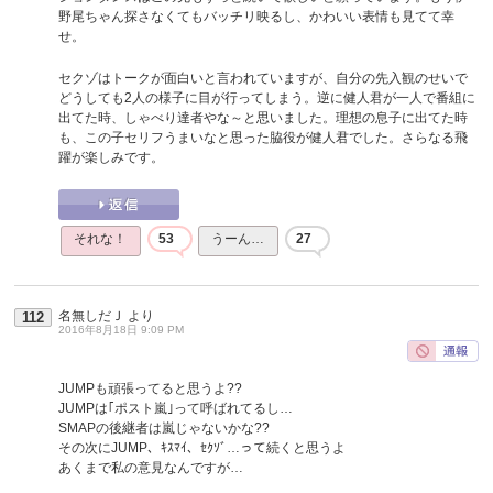
野尾ちゃん探さなくてもバッチリ映るし、かわいい表情も見てて幸
せ。
セクゾはトークが面白いと言われていますが、自分の先入観のせいで
どうしても2人の様子に目が行ってしまう。逆に健人君が一人で番組に
出てた時、しゃべり達者やな～と思いました。理想の息子に出てた時
も、この子セリフうまいなと思った脇役が健人君でした。さらなる飛
躍が楽しみです。
それな！
53
うーん…
27
名無しだＪ
より
112
2016年8月18日 9:09 PM
JUMPも頑張ってると思うよ??
JUMPは｢ポスト嵐｣って呼ばれてるし…
SMAPの後継者は嵐じゃないかな??
その次にJUMP、ｷｽﾏｲ、ｾｸｿﾞ…って続くと思うよ
あくまで私の意見なんですが…