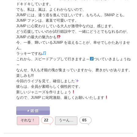
ドキドキしています。
でも、私は、嵐は、よくわからないので、
JUMP には、違う道を進んでほしいです。もちろん、SMAP とも。
JUMP ファンは、素直で可愛いです。
JUMP に心変わりしている大人が激増中なのは、感じます。
どう応援していいのか試行錯誤中で、一緒にどうとでもなれるのが、
JUMP の最大の魅力かも
今、一番、輝いているJUMP を追えることが、幸せでしかたありませ
ん。
ラッキーですね
これから、スピードアップして行きますよ～
ついていきましょうね
～
なんせ、9人も才能の塊が集まっていますから、磨きがいがあります。
楽しみも!!!
今回のライブを見て、確信しました
彼らは、全員が素晴らしく個性的です。
新しいジャニーズを作りましょう
なので、JUMP に叱咤激励、厳しくお願いいたします
それな！
22
うーん…
65