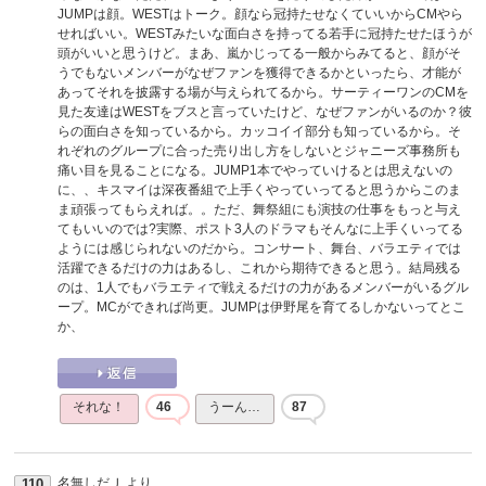
JUMPは顔。WESTはトーク。顔なら冠持たせなくていいからCMやら
せればいい。WESTみたいな面白さを持ってる若手に冠持たせたほうが
頭がいいと思うけど。まあ、嵐かじってる一般からみてると、顔がそ
うでもないメンバーがなぜファンを獲得できるかといったら、才能が
あってそれを披露する場が与えられてるから。サーティーワンのCMを
見た友達はWESTをブスと言っていたけど、なぜファンがいるのか？彼
らの面白さを知っているから。カッコイイ部分も知っているから。そ
れぞれのグループに合った売り出し方をしないとジャニーズ事務所も
痛い目を見ることになる。JUMP1本でやっていけるとは思えないの
に、、キスマイは深夜番組で上手くやっていってると思うからこのま
ま頑張ってもらえれば。。ただ、舞祭組にも演技の仕事をもっと与え
てもいいのでは?実際、ポスト3人のドラマもそんなに上手くいってる
ようには感じられないのだから。コンサート、舞台、バラエティでは
活躍できるだけの力はあるし、これから期待できると思う。結局残る
のは、1人でもバラエティで戦えるだけの力があるメンバーがいるグル
ープ。MCができれば尚更。JUMPは伊野尾を育てるしかないってとこ
か、
それな！
46
うーん…
87
名無しだＪ
より
110