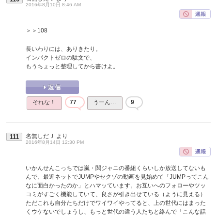
2016年8月10日 8:46 AM
＞＞108
長いわりには、ありきたり。
インパクトゼロの駄文で、
もうちょっと整理してから書けよ。
それな！
77
うーん…
9
名無しだＪ
より
111
2016年8月14日 12:30 PM
いかんせんこっちでは嵐・関ジャニの番組くらいしか放送してないも
んで、最近ネットでJUMPやセクゾの動画を見始めて「JUMPってこん
なに面白かったのか」とハマッています。お互いへのフォローやツッ
コミがすごく機能していて、良さが引き出せている（ように見える）
ただこれも自分たちだけでワイワイやってると、上の世代にはまった
くウケないでしょうし、もっと世代の違う人たちと絡んで「こんな話