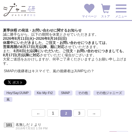
マイページ
ストア
メニュー
夏季休暇 の発送・お問い合わせに関するお知らせ
誠に勝手ながら、以下の期間を休業とさせていただきます。
2026年8月11日(火)~2026年8月16日(日)
休業中にいただきました、ご注文・お問い合わせにつきましては、
営業再開の8月17日(月)以降、順に対応
させていただきます。
また、
8月8日(土)以降にいただいた、ご注文・
お問い合わせにつきましても、
8月17日(月)以降に対応
させていただく場合がございます。
大変ご迷惑をおかけしますが、
何卒ご了承くださいますようお願い申し上げま
す。
SMAPの後継者はキスマイで、嵐の後継者はJUMPなの？
Hey!Say!JUMP
Kis-My-Ft2
SMAP
その他
その他ジャニーズ
嵐
←
1
3
→
2
名無しだＪ
より
101
2016年7月3日 1:59 PM