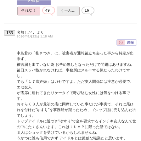
それな！
49
うーん…
16
名無しだＪ
より
133
2016年9月22日 1:18 AM
中島君の「抱きつき」は、被害者が通報後立ち去った事から特定が出
来ず、
被害届も出ていない為 お咎め無しとなっただけで問題はありますね。
後日スッパ抜かれなければ、事務所はスルーする気だったわけです
し。
でも「１７歳妊娠」はガセですよ。ただ友人関係には注意が必要で、
エセ友人
が酒席に連れてきたりケータイで呼び込む女性には気をつける事で
す。
おそらく３人が最初の店に同席していた事だけが事実で、それに尾ひ
れを付けた”ゆすり”を事務所が蹴ったため、ゴシップ誌に売り込んだの
でしょう。
トップアイドルに近づき”ゆすり”で金を要求するインチキ友人なんて世
の中にたくさんいます。これはＪＵＭＰに限った話ではない。
３人はショックを受けているかもしれませんね。
うかつに誰も信用できず アイドルとは孤独な職業だと思います。