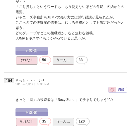
が・・
「ごり押し」というワードも、もう使えないほどの各局、各紙からの
需要。
ジャニーズ事務所もJUMPの売り方には試行錯誤が見られたが、
ここへきての伊野尾の需要は、むしろ事務所としても想定外だったと
思う。
どのグループがどこの後継者か、など無駄な談義。
JUMPもキスマイもよくやっていると思うが。
それな！
50
うーん…
33
きっと・・・
より
104
2016年7月19日 5:35 PM
きっと「嵐」の後継者は「Sexy Zone 」で決まりでしょう^^/♪
それな！
35
うーん…
120