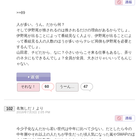
>>89
人が多い。うん。だから何？
そして伊野尾が推されるのは推されるだけの理由があるからでしょ。
伊野尾が出ることによって番組見なく人より、伊野尾が出ることによ
って番組見る人の人数のほうが多いからテレビ局側も伊野尾を必要と
するんでしょ。
山田君、チビだから、なに？小さいからこそ来る仕事もあるし、弄り
のネタにもできるんでしょ？全員が全員、大きけりゃいいってもんじ
ゃない。
それな！
60
うーん…
47
名無しだＪ
より
102
2016年7月3日 2:05 PM
今少子化なんだから若い世代は中年に比べて少ない。だとしたら今の
中年層やそれ以上の人たちが学生だった頃人気になった嵐やSMAPのほ