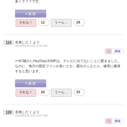
多くて？？です。
それな！
12
うーん…
29
名無しだＪ
より
119
2016年8月23日 5:38 PM
>>87
確かにHey!Say!JUMPは、テレビに出てないことに驚きました。
なのに、地方の固定ファンが多いとか。露出がふえたら、確実に爆発
すると思います。
それな！
20
うーん…
35
名無しだＪ
より
120
2016年8月23日 8:37 PM