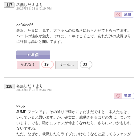
名無しだＪ
より
117
2016年8月23日 5:19 PM
>>34
>>86
最近、たまに、見て、大ちゃんのゆるさにわらわせてもらってます。
ハートの強さが魅力。それに、１年そこそこで、あれだけの成長ぶり
に評価は高いと聞いてます。
それな！
19
うーん…
33
名無しだＪ
より
118
2016年8月23日 5:34 PM
>>66
JUMP ファンです。その通りで確かにまだまだですと、本人たちは、
いっていると思います。が、確実に、感動させるほどの力は、ついて
います。でも、確かにファンが仲よくなれたら、さらにいいかもしれ
ないですね。
ただ、なぜか、就職したらライブにいけなくなると思ってるファンが