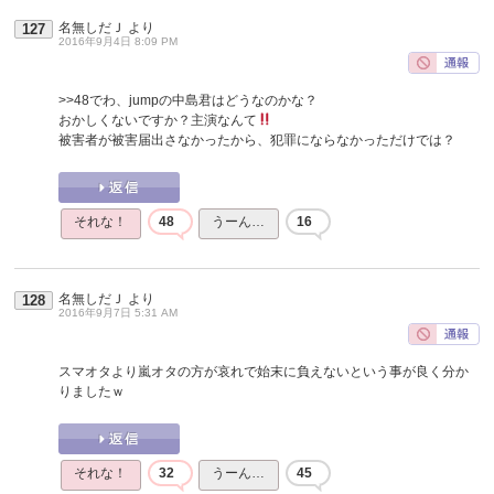
名無しだＪ
より
127
2016年9月4日 8:09 PM
>>48
でわ、jumpの中島君はどうなのかな？
おかしくないですか？主演なんて
被害者が被害届出さなかったから、犯罪にならなかっただけでは？
それな！
48
うーん…
16
名無しだＪ
より
128
2016年9月7日 5:31 AM
スマオタより嵐オタの方が哀れで始末に負えないという事が良く分か
りましたｗ
それな！
32
うーん…
45