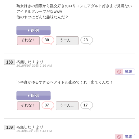
熟女好きの痴漢から乱交好きのロリコンにアダルト好きまで見境ない
アイドルグループだなwww
他のヤツはどんな趣味なんだ？
それな！
30
うーん…
23
名無しだＪ
より
138
2016年9月30日 2:16 AM
下半身がゆるすぎる〜アイドル止めてくれ！出てくんな！
それな！
37
うーん…
17
名無しだＪ
より
139
2016年10月3日 6:43 PM