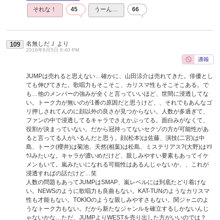
それな！
45
うーん…
66
名無しだＪ
より
109
2016年8月5日 6:40 PM
JUMPは売れると思えない…確かに、山田涼介は売れてきた。俳優とし
ても伸びてきた。歌唱力もそこそこ、カリスマ性もそこそこある。で
も…他のメンバーの強みが全くと言っていいほど、世間に浸透してな
い。トーク力が無いのが1番の原因だと思うけど、、それでもあんなゴ
リ押しされてんのに顔以外の良さが見つからない。人数が多過ぎて、
ファンの中で浸透してるキャラでさえかぶってる。面白みがなくて、
役割が決まっていない。だから冠持ってないセクゾの方が可能性があ
ると言ってる人がいるんだと思う。顔(松本)は佐藤、演技(二宮)は中
島、トーク(櫻井)は菊池、天然(相葉)は松島、ミステリアス?(大野)はﾏﾘ
ｳｽみたいな。キャラが濃いめだけど、親しみやすい要素もあってイケ
メンもいて。嵐みたいになれる可能性はあるんじゃないか、、これが
浸透すればの話だけど…笑
人数の問題もあってJUMPはSMAP、嵐レベルには到底たどり着けな
い。NEWSのように歌唱力も良曲もない。KAT-TUNのようなカリスマ
性も才能もない。TOKIOのような親しみやすさもない。関ジャニのよ
うなトーク力もない。だから新たなジャンルを確立するしかないんじ
ゃないかな…ただ、JUMPよりWESTを売り出した方がいいのでは？