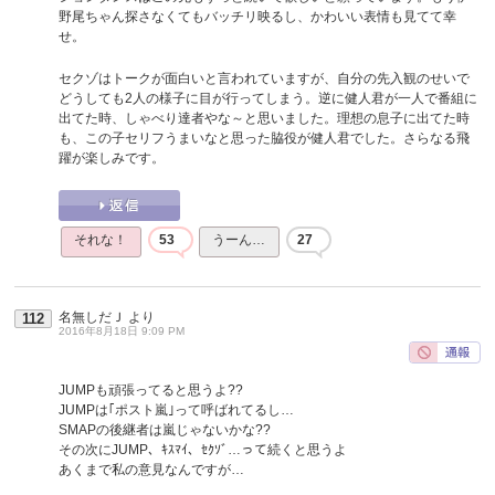
野尾ちゃん探さなくてもバッチリ映るし、かわいい表情も見てて幸
せ。
セクゾはトークが面白いと言われていますが、自分の先入観のせいで
どうしても2人の様子に目が行ってしまう。逆に健人君が一人で番組に
出てた時、しゃべり達者やな～と思いました。理想の息子に出てた時
も、この子セリフうまいなと思った脇役が健人君でした。さらなる飛
躍が楽しみです。
それな！
53
うーん…
27
名無しだＪ
より
112
2016年8月18日 9:09 PM
JUMPも頑張ってると思うよ??
JUMPは｢ポスト嵐｣って呼ばれてるし…
SMAPの後継者は嵐じゃないかな??
その次にJUMP、ｷｽﾏｲ、ｾｸｿﾞ…って続くと思うよ
あくまで私の意見なんですが…