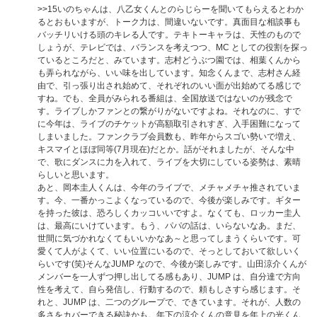
>>15
いのちゃんは、八乙女くんとのらじらーを聞いてもらえるとわか
るとおもいますが、トーク力は、間違いないです。真面目な相談事も
バッチリいける頭のキレる人です。テキトーキャラは、天性のもので
しょうが、テレビでは、バランスを考えつつ、MC としての役割を探っ
ているところだと、みています。志村どうぶつ園では、相葉くんから
も弄られながら、いい味を出しています。知念くんまで、志村さん経
由で、引っ張り出され始めて、それぞれのいい面が出始めてる感じで
すね。でも、全員がみられる番組は、全国放送ではないのが残念で
す。ライブしかファンとの繋がりがないですよね。それなのに、すで
に今年は、ライブのチケットが高額取引されすぎ、入手困難になって
しまいました。ファンクラブ会員数も、昨年からスゴい勢いで増え、
キスマイとほぼ同等(7月現在)だとか。話がそれましたが、そんな中
で、歌にダンスに力を入れて、ライブを大切にしている姿勢は、素晴
らしいと思います。
あと、岡本圭人くんは、今年のライブで、メチャメチャ推されていま
す。今、一番かっこよくなっているので、今後が楽しみです。ギター
を持った彼は、恐ろしくカッコいいですよ。なくても、ロッカー圭人
は、最高にいけています。もう、パパの話は、いらないなあ。まだ、
世間に気づかれなくてもいいかなあ～と思ってしまうくらいです。可
愛くて人がよくて、いい位置にいるので、そっとしておいて欲しいく
らいです(笑)そんなJUMP なので、今後が楽しみです。山田涼介くんが
メンバーを一人ずつ押し出してる感もあり、JUMP は、自分達で方向
性を考えて、自ら発信し、行動するので、頼もしさすら感じます。そ
れと、JUMP は、二つのグループで、できています。それが、人数の
多さをカバーできる秘訣かも。年下の涼介くんの意見を年上の光くん