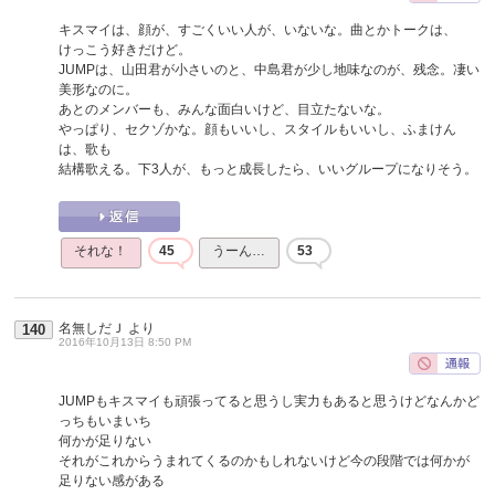
キスマイは、顔が、すごくいい人が、いないな。曲とかトークは、
けっこう好きだけど。
JUMPは、山田君が小さいのと、中島君が少し地味なのが、残念。凄い
美形なのに。
あとのメンバーも、みんな面白いけど、目立たないな。
やっぱり、セクゾかな。顔もいいし、スタイルもいいし、ふまけん
は、歌も
結構歌える。下3人が、もっと成長したら、いいグループになりそう。
それな！
45
うーん…
53
名無しだＪ
より
140
2016年10月13日 8:50 PM
JUMPもキスマイも頑張ってると思うし実力もあると思うけどなんかど
っちもいまいち
何かが足りない
それがこれからうまれてくるのかもしれないけど今の段階では何かが
足りない感がある