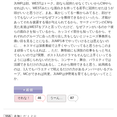
JUMPは顔。WESTはトーク。顔なら冠持たせなくていいからCMやら
せればいい。WESTみたいな面白さを持ってる若手に冠持たせたほうが
頭がいいと思うけど。まあ、嵐かじってる一般からみてると、顔がそ
うでもないメンバーがなぜファンを獲得できるかといったら、才能が
あってそれを披露する場が与えられてるから。サーティーワンのCMを
見た友達はWESTをブスと言っていたけど、なぜファンがいるのか？彼
らの面白さを知っているから。カッコイイ部分も知っているから。そ
れぞれのグループに合った売り出し方をしないとジャニーズ事務所も
痛い目を見ることになる。JUMP1本でやっていけるとは思えないの
に、、キスマイは深夜番組で上手くやっていってると思うからこのま
ま頑張ってもらえれば。。ただ、舞祭組にも演技の仕事をもっと与え
てもいいのでは?実際、ポスト3人のドラマもそんなに上手くいってる
ようには感じられないのだから。コンサート、舞台、バラエティでは
活躍できるだけの力はあるし、これから期待できると思う。結局残る
のは、1人でもバラエティで戦えるだけの力があるメンバーがいるグル
ープ。MCができれば尚更。JUMPは伊野尾を育てるしかないってとこ
か、
それな！
46
うーん…
87
名無しだＪ
より
110