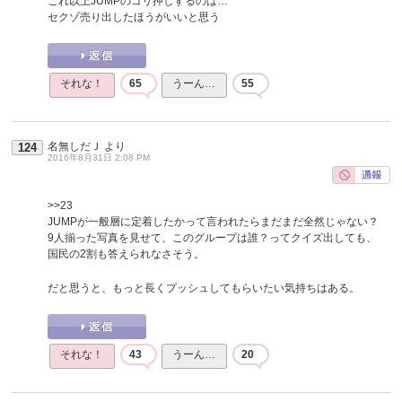
これ以上JUMPのゴリ押しするのは…
セクゾ売り出したほうがいいと思う
それな！
65
うーん…
55
名無しだＪ
より
124
2016年8月31日 2:08 PM
>>23
JUMPが一般層に定着したかって言われたらまだまだ全然じゃない？
9人揃った写真を見せて、このグループは誰？ってクイズ出しても、
国民の2割も答えられなさそう。
だと思うと、もっと長くプッシュしてもらいたい気持ちはある。
それな！
43
うーん…
20