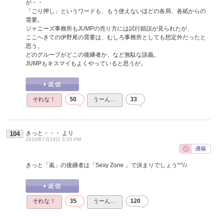
が・・
「ごり押し」というワードも、もう使えないほどの各局、各紙からの
需要。
ジャニーズ事務所もJUMPの売り方には試行錯誤が見られたが、
ここへきての伊野尾の需要は、むしろ事務所としても想定外だったと
思う。
どのグループがどこの後継者か、など無駄な談義。
JUMPもキスマイもよくやっていると思うが。
それな！
50
うーん…
33
きっと・・・
より
104
2016年7月19日 5:35 PM
きっと「嵐」の後継者は「Sexy Zone 」で決まりでしょう^^/♪
それな！
35
うーん…
120