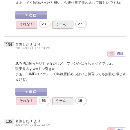
まあ、イイ勉強だったと思い、今後仕事で跳ね返してほしいですね。
それな！
23
うーん…
27
名無しだＪ
より
134
2016年9月24日 11:53 PM
JUMPに限った話じゃないけど、ファンかばっちゃダメでしょ。
現実見ろよwwドン引きw
まぁ、JUMPのファンって年齢層低めっぽいし何言っても無駄な感じす
るけど。
それな！
53
うーん…
19
名無しだＪ
より
135
2016年9月29日 12:22 AM