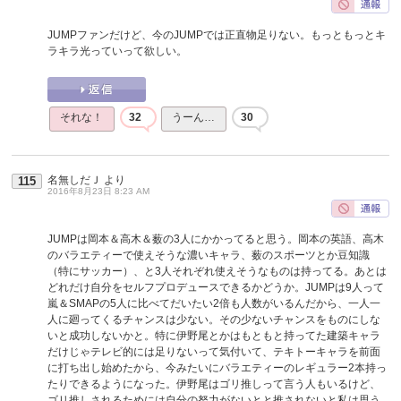
JUMPファンだけど、今のJUMPでは正直物足りない。もっともっとキ
ラキラ光っていって欲しい。
それな！
32
うーん…
30
名無しだＪ
より
115
2016年8月23日 8:23 AM
JUMPは岡本＆高木＆薮の3人にかかってると思う。岡本の英語、高木
のバラエティーで使えそうな濃いキャラ、薮のスポーツとか豆知識
（特にサッカー）、と3人それぞれ使えそうなものは持ってる。あとは
どれだけ自分をセルフプロデュースできるかどうか。JUMPは9人って
嵐＆SMAPの5人に比べてだいたい2倍も人数がいるんだから、一人一
人に廻ってくるチャンスは少ない。その少ないチャンスをものにしな
いと成功しないかと。特に伊野尾とかはもともと持ってた建築キャラ
だけじゃテレビ的には足りないって気付いて、テキトーキャラを前面
に打ち出し始めたから、今みたいにバラエティーのレギュラー2本持っ
たりできるようになった。伊野尾はゴリ推しって言う人もいるけど、
ゴリ推しされるためには自分の努力がないとと推されないと私は思う