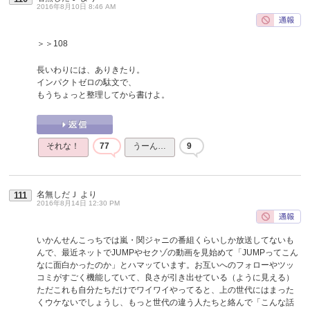
2016年8月10日 8:46 AM
＞＞108
長いわりには、ありきたり。
インパクトゼロの駄文で、
もうちょっと整理してから書けよ。
それな！
77
うーん…
9
名無しだＪ
より
111
2016年8月14日 12:30 PM
いかんせんこっちでは嵐・関ジャニの番組くらいしか放送してないも
んで、最近ネットでJUMPやセクゾの動画を見始めて「JUMPってこん
なに面白かったのか」とハマッています。お互いへのフォローやツッ
コミがすごく機能していて、良さが引き出せている（ように見える）
ただこれも自分たちだけでワイワイやってると、上の世代にはまった
くウケないでしょうし、もっと世代の違う人たちと絡んで「こんな話