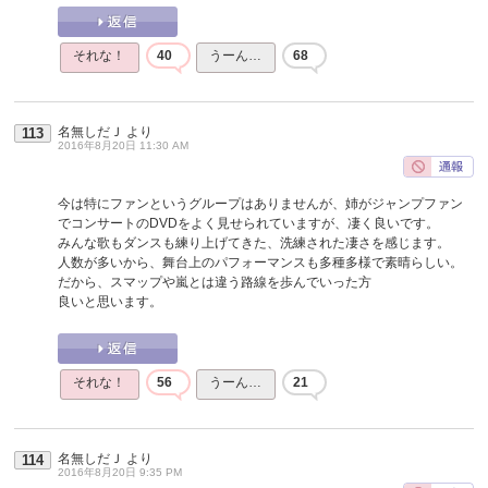
それな！
40
うーん…
68
名無しだＪ
より
113
2016年8月20日 11:30 AM
今は特にファンというグループはありませんが、姉がジャンプファン
でコンサートのDVDをよく見せられていますが、凄く良いです。
みんな歌もダンスも練り上げてきた、洗練された凄さを感じます。
人数が多いから、舞台上のパフォーマンスも多種多様で素晴らしい。
だから、スマップや嵐とは違う路線を歩んでいった方
良いと思います。
それな！
56
うーん…
21
名無しだＪ
より
114
2016年8月20日 9:35 PM