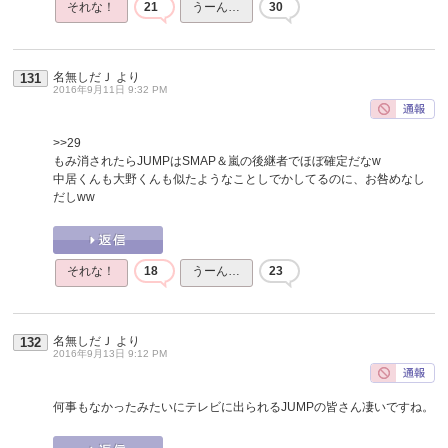
それな！
21
うーん…
30
名無しだＪ
より
131
2016年9月11日 9:32 PM
>>29
もみ消されたらJUMPはSMAP＆嵐の後継者でほぼ確定だなw
中居くんも大野くんも似たようなことしでかしてるのに、お咎めなし
だしww
それな！
18
うーん…
23
名無しだＪ
より
132
2016年9月13日 9:12 PM
何事もなかったみたいにテレビに出られるJUMPの皆さん凄いですね。