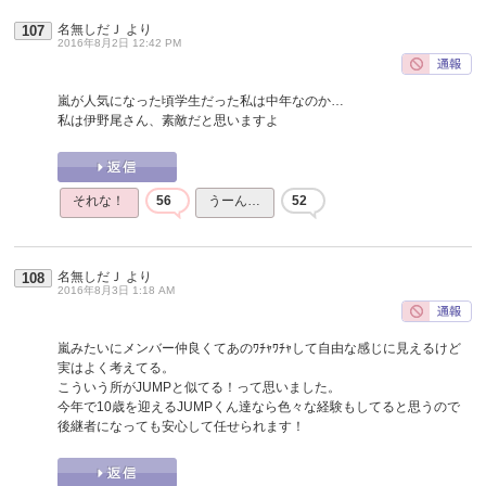
名無しだＪ
より
107
2016年8月2日 12:42 PM
嵐が人気になった頃学生だった私は中年なのか…
私は伊野尾さん、素敵だと思いますよ
それな！
56
うーん…
52
名無しだＪ
より
108
2016年8月3日 1:18 AM
嵐みたいにメンバー仲良くてあのﾜﾁｬﾜﾁｬして自由な感じに見えるけど
実はよく考えてる。
こういう所がJUMPと似てる！って思いました。
今年で10歳を迎えるJUMPくん達なら色々な経験もしてると思うので
後継者になっても安心して任せられます！