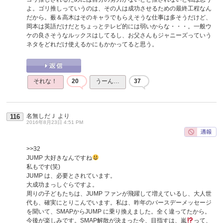
よ。ゴリ推しっていうのは、その人は成功させるための最終工程なん
だから。薮＆高木はそのキャラでもらえそうな仕事は多そうだけど、
岡本は英語だけだとちょっとテレビ的には弱いからな・・・。一般ウ
ケの良さそうなルックスはしてるし、お父さんもジャニーズっていう
ネタをどれだけ使えるかにもかかってると思う。
それな！
20
うーん…
37
名無しだＪ
より
116
2016年8月23日 4:51 PM
>>32
JUMP 大好きなんですね
私もです(笑)
JUMP は、必要とされています。
大成功まっしぐらですよ。
周りの子どもたちは、JUMP ファンが飛躍して増えているし、大人世
代も、確実にとりこんでいます。私は、昨年のバースデーメッセージ
を聞いて、SMAPからJUMP に乗り換えました。全く違ってたから。
今後が楽しみです。SMAP解散が決まった今、目指すは、嵐
って、