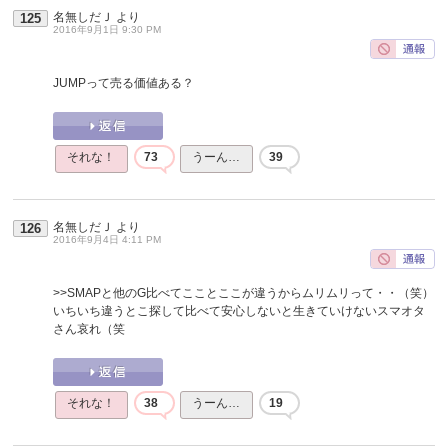
名無しだＪ
より
125
2016年9月1日 9:30 PM
JUMPって売る価値ある？
それな！
73
うーん…
39
名無しだＪ
より
126
2016年9月4日 4:11 PM
>>SMAPと他のG比べてこことここが違うからムリムリって・・（笑）
いちいち違うとこ探して比べて安心しないと生きていけないスマオタ
さん哀れ（笑
それな！
38
うーん…
19