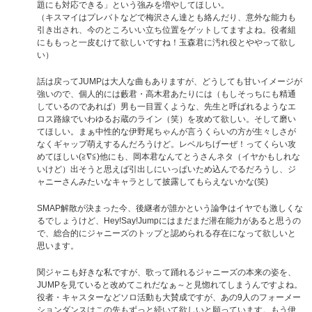
題にも対応できる」という強みを増やしてほしい。
（キスマイはプレバトなどで梅沢さん達とも絡んだり、意外な能力も
引き出され、今のところいい立ち位置をゲットしてますよね。役者組
にももっと一皮むけて欲しいですね！玉森君に汚れ役とややって欲し
い）
話は戻ってJUMPは大人な曲もありますが、どうしても甘いイメージが
強いので、個人的には藪君・高木君あたりには（もしそっちにも精通
しているのであれば）男も一目置くような、先生と呼ばれるようなエ
ロス路線でいわゆるお蔵のライン（笑）を攻めて欲しい。そして磨い
てほしい。まぁ中性的な伊野尾ちゃんが言うくらいの方が生々しさが
なくギャップ萌えするんだろうけど。レベルちげーぜ！ってくらい攻
めてほしい(≧∇≦)他にも、岡本君なんてとうさんネタ（イヤかもしれな
いけど）出そうと思えば引出しにいっぱいため込んでるだろうし、ジ
ャニーさんみたいなキャラとして披露してもらえないかな(笑)
SMAP解散が決まった今、後継者が誰かという論争はイヤでも激しくな
るでしょうけど、Hey!Say!Jumpにはまだまだ潜在能力があると思うの
で、総合的にジャニーズのトップと認められる存在になって欲しいと
思います。
関ジャニも好きな私ですが、歌って踊れるジャニーズの本来の姿を、
JUMPを見ていると改めてこれだなぁ～と見惚れてしまうんですよね。
役者・キャスターなどソロ活動も大賛成ですが、あの9人のフォーメー
ションダンスはこの先もずっと続いて欲しいと願っています。もう伊