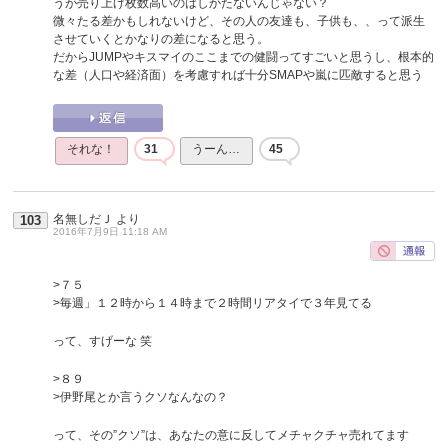
うが売り上げ枚数高いのはしかたないんじゃない？
微々たる差かもしれないけど、その人の友達も、子供も、、って派生
させていくとかなりの差になると思う。
だからJUMPやキスマイのここまでの健闘ってすごいと思うし、根本的
な差（人口や経済面）を考慮すれば十分SMAPや嵐に匹敵すると思う
それな！
31
うーん…
45
名無しだＪ
より
103
2016年7月9日 11:18 AM
>７５
>毎週」１２時から１４時まで２時間リアタイで３年見てる
って、すげーな 笑
>８９
>伊野尾とか言うクソなんなの？
って、その”クソ”は、あなたの意に反してメチャクチャ売れてます