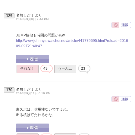
名無しだＪ
より
129
2016年9月9日 9:44 PM
JUMP解散も時間の問題かもw
http://www.johnnys-watcher.net/article/441779695.html?reload=2016-
09-09T21:40:47
それな！
43
うーん…
23
名無しだＪ
より
130
2016年9月11日 6:19 PM
東スポは、信用性ないですよね。
出る杭は打たれるかな。