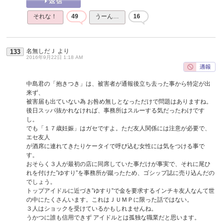
それな！
49
うーん…
16
名無しだＪ
より
133
2016年9月22日 1:18 AM
中島君の「抱きつき」は、被害者が通報後立ち去った事から特定が出
来ず、
被害届も出ていない為 お咎め無しとなっただけで問題はありますね。
後日スッパ抜かれなければ、事務所はスルーする気だったわけです
し。
でも「１７歳妊娠」はガセですよ。ただ友人関係には注意が必要で、
エセ友人
が酒席に連れてきたりケータイで呼び込む女性には気をつける事で
す。
おそらく３人が最初の店に同席していた事だけが事実で、それに尾ひ
れを付けた”ゆすり”を事務所が蹴ったため、ゴシップ誌に売り込んだの
でしょう。
トップアイドルに近づき”ゆすり”で金を要求するインチキ友人なんて世
の中にたくさんいます。これはＪＵＭＰに限った話ではない。
３人はショックを受けているかもしれませんね。
うかつに誰も信用できず アイドルとは孤独な職業だと思います。