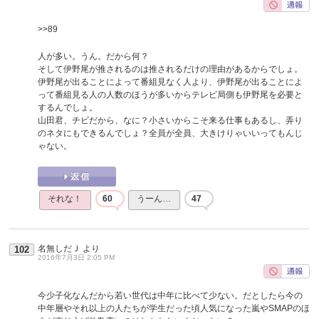
>>89
人が多い。うん。だから何？
そして伊野尾が推されるのは推されるだけの理由があるからでしょ。
伊野尾が出ることによって番組見なく人より、伊野尾が出ることによ
って番組見る人の人数のほうが多いからテレビ局側も伊野尾を必要と
するんでしょ。
山田君、チビだから、なに？小さいからこそ来る仕事もあるし、弄り
のネタにもできるんでしょ？全員が全員、大きけりゃいいってもんじ
ゃない。
それな！
60
うーん…
47
名無しだＪ
より
102
2016年7月3日 2:05 PM
今少子化なんだから若い世代は中年に比べて少ない。だとしたら今の
中年層やそれ以上の人たちが学生だった頃人気になった嵐やSMAPのほ