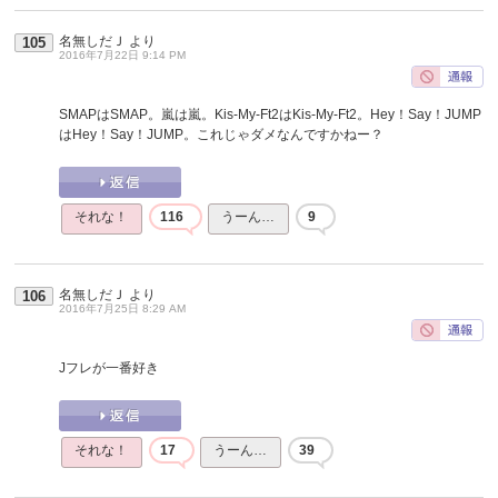
名無しだＪ
より
105
2016年7月22日 9:14 PM
SMAPはSMAP。嵐は嵐。Kis-My-Ft2はKis-My-Ft2。Hey！Say！JUMP
はHey！Say！JUMP。これじゃダメなんですかねー？
それな！
116
うーん…
9
名無しだＪ
より
106
2016年7月25日 8:29 AM
Jフレが一番好き
それな！
17
うーん…
39