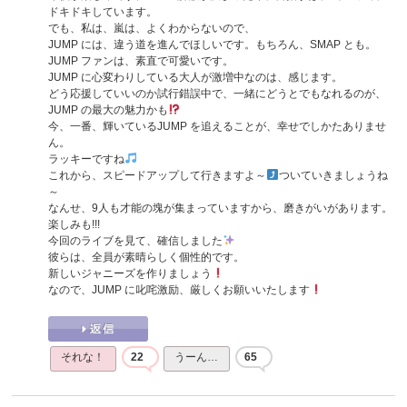
ドキドキしています。
でも、私は、嵐は、よくわからないので、
JUMP には、違う道を進んでほしいです。もちろん、SMAP とも。
JUMP ファンは、素直で可愛いです。
JUMP に心変わりしている大人が激増中なのは、感じます。
どう応援していいのか試行錯誤中で、一緒にどうとでもなれるのが、
JUMP の最大の魅力かも
今、一番、輝いているJUMP を追えることが、幸せでしかたありませ
ん。
ラッキーですね
これから、スピードアップして行きますよ～
ついていきましょうね
～
なんせ、9人も才能の塊が集まっていますから、磨きがいがあります。
楽しみも!!!
今回のライブを見て、確信しました
彼らは、全員が素晴らしく個性的です。
新しいジャニーズを作りましょう
なので、JUMP に叱咤激励、厳しくお願いいたします
それな！
22
うーん…
65