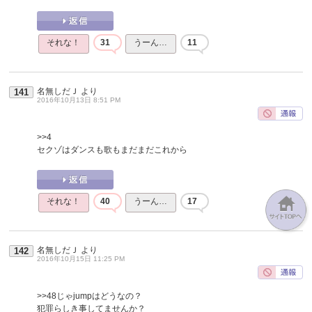
それな！
31
うーん…
11
名無しだＪ
より
141
2016年10月13日 8:51 PM
>>4
セクゾはダンスも歌もまだまだこれから
それな！
40
うーん…
17
名無しだＪ
より
142
2016年10月15日 11:25 PM
>>48
じゃjumpはどうなの？
犯罪らしき事してませんか？