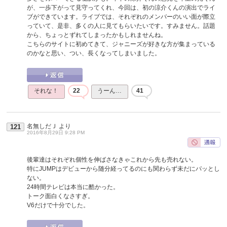
が、一歩下がって見守ってくれ、今回は、初の涼介くんの演出でライ
ブができています。ライブでは、それぞれのメンバーのいい面が際立
っていて、是非、多くの人に見てもらいたいです。すみません。話題
から、ちょっとずれてしまったかもしれませんね。
こちらのサイトに初めてきて、ジャニーズが好きな方が集まっている
のかなと思い、つい、長くなってしまいました。
それな！
22
うーん…
41
名無しだＪ
より
121
2016年8月29日 9:28 PM
後輩達はそれぞれ個性を伸ばさなきゃこれから先も売れない。
特にJUMPはデビューから随分経ってるのにも関わらず未だにパッとし
ない。
24時間テレビは本当に酷かった。
トーク面白くなさすぎ。
V6だけで十分でした。