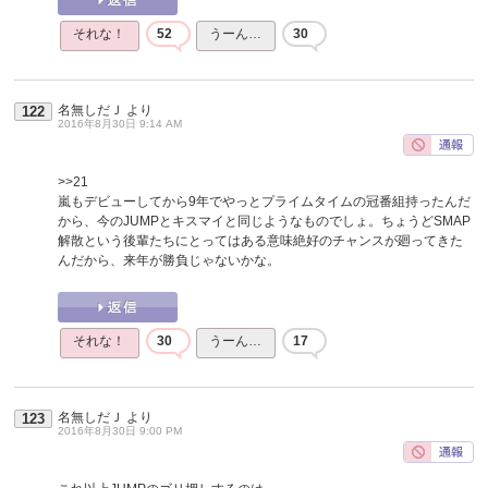
それな！
52
うーん…
30
名無しだＪ
より
122
2016年8月30日 9:14 AM
>>21
嵐もデビューしてから9年でやっとプライムタイムの冠番組持ったんだ
から、今のJUMPとキスマイと同じようなものでしょ。ちょうどSMAP
解散という後輩たちにとってはある意味絶好のチャンスが廻ってきた
んだから、来年が勝負じゃないかな。
それな！
30
うーん…
17
名無しだＪ
より
123
2016年8月30日 9:00 PM