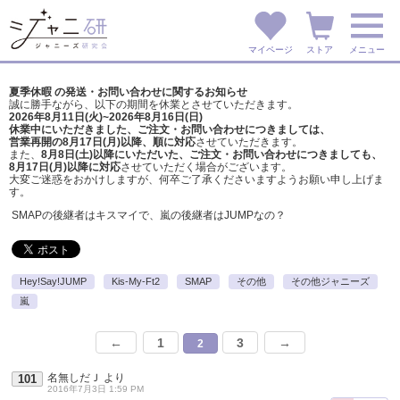
マイページ
ストア
メニュー
夏季休暇 の発送・お問い合わせに関するお知らせ
誠に勝手ながら、以下の期間を休業とさせていただきます。
2026年8月11日(火)~2026年8月16日(日)
休業中にいただきました、ご注文・お問い合わせにつきましては、
営業再開の8月17日(月)以降、順に対応
させていただきます。
また、
8月8日(土)以降にいただいた、ご注文・
お問い合わせにつきましても、
8月17日(月)以降に対応
させていただく場合がございます。
大変ご迷惑をおかけしますが、
何卒ご了承くださいますようお願い申し上げま
す。
SMAPの後継者はキスマイで、嵐の後継者はJUMPなの？
Hey!Say!JUMP
Kis-My-Ft2
SMAP
その他
その他ジャニーズ
嵐
←
1
3
→
2
名無しだＪ
より
101
2016年7月3日 1:59 PM