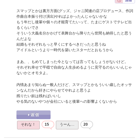
スマップとかは裏方方面(グッズ、ジャニ関連の店プロデュース、作詞
作曲台本振り付け演出)やればよかったんじゃないかな
もう年だし後輩や個々の才能育てたいって、たまにゲストでテレビ出
るくらいでさ
そういう大義名分かかげて表舞台から降りたら世間も納得したと思う
んだよな
結婚もそれぞれもっと早くにするべきだったと思うね
アイドルというより一時代を築いたスターだとおもうから
まあ、、もめてしまった今となっては言ってもしょうがないけど。
それぞれ幸せで平穏で自由な人生歩めるように見守るのもいいんじゃ
ないかとオモタよ。
内情あまり知らぬ一般人だけど、スマップとかもういい歳したオッサ
ンなんだから好きにやらせてやれよと思うよ
残りたい奴は残ればいいし
やる気のないやつが会社にいると後輩への影響よくないから
それな！
15
うーん…
20