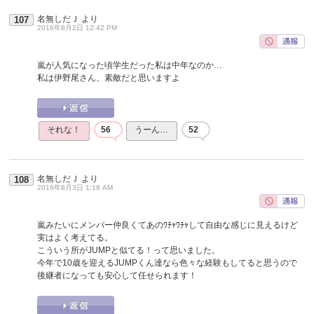
名無しだＪ
より
107
2016年8月2日 12:42 PM
嵐が人気になった頃学生だった私は中年なのか…
私は伊野尾さん、素敵だと思いますよ
それな！
56
うーん…
52
名無しだＪ
より
108
2016年8月3日 1:18 AM
嵐みたいにメンバー仲良くてあのﾜﾁｬﾜﾁｬして自由な感じに見えるけど
実はよく考えてる。
こういう所がJUMPと似てる！って思いました。
今年で10歳を迎えるJUMPくん達なら色々な経験もしてると思うので
後継者になっても安心して任せられます！