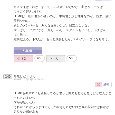
キスマイは、顔が、すごくいい人が、いないな。曲とかトークは、
けっこう好きだけど。
JUMPは、山田君が小さいのと、中島君が少し地味なのが、残念。凄い
美形なのに。
あとのメンバーも、みんな面白いけど、目立たないな。
やっぱり、セクゾかな。顔もいいし、スタイルもいいし、ふまけん
は、歌も
結構歌える。下3人が、もっと成長したら、いいグループになりそう。
それな！
45
うーん…
53
名無しだＪ
より
140
2016年10月13日 8:50 PM
JUMPもキスマイも頑張ってると思うし実力もあると思うけどなんかど
っちもいまいち
何かが足りない
それがこれからうまれてくるのかもしれないけど今の段階では何かが
足りない感がある