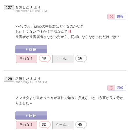
名無しだＪ
より
127
2016年9月4日 8:09 PM
>>48
でわ、jumpの中島君はどうなのかな？
おかしくないですか？主演なんて
被害者が被害届出さなかったから、犯罪にならなかっただけでは？
それな！
48
うーん…
16
名無しだＪ
より
128
2016年9月7日 5:31 AM
スマオタより嵐オタの方が哀れで始末に負えないという事が良く分か
りましたｗ
それな！
32
うーん…
45