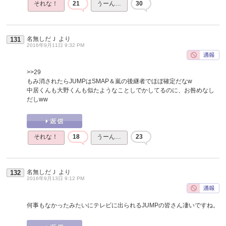
それな！
21
うーん…
30
名無しだＪ
より
131
2016年9月11日 9:32 PM
>>29
もみ消されたらJUMPはSMAP＆嵐の後継者でほぼ確定だなw
中居くんも大野くんも似たようなことしでかしてるのに、お咎めなし
だしww
それな！
18
うーん…
23
名無しだＪ
より
132
2016年9月13日 9:12 PM
何事もなかったみたいにテレビに出られるJUMPの皆さん凄いですね。