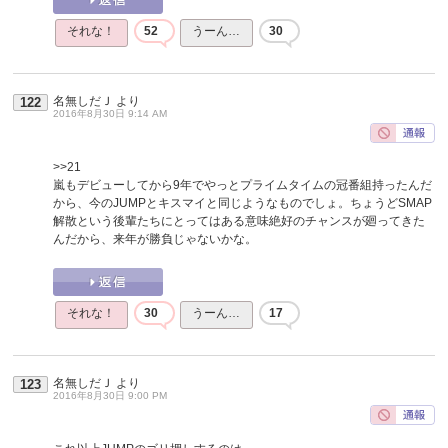
それな！
52
うーん…
30
名無しだＪ
より
122
2016年8月30日 9:14 AM
>>21
嵐もデビューしてから9年でやっとプライムタイムの冠番組持ったんだ
から、今のJUMPとキスマイと同じようなものでしょ。ちょうどSMAP
解散という後輩たちにとってはある意味絶好のチャンスが廻ってきた
んだから、来年が勝負じゃないかな。
それな！
30
うーん…
17
名無しだＪ
より
123
2016年8月30日 9:00 PM