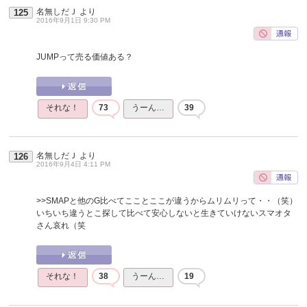
名無しだＪ
より
125
2016年9月1日 9:30 PM
JUMPって売る価値ある？
それな！
73
うーん…
39
名無しだＪ
より
126
2016年9月4日 4:11 PM
>>SMAPと他のG比べてこことここが違うからムリムリって・・（笑）
いちいち違うとこ探して比べて安心しないと生きていけないスマオタ
さん哀れ（笑
それな！
38
うーん…
19