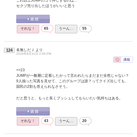
これ以上JUMPのゴリ押しするのは…
セクゾ売り出したほうがいいと思う
それな！
65
うーん…
55
名無しだＪ
より
124
2016年8月31日 2:08 PM
>>23
JUMPが一般層に定着したかって言われたらまだまだ全然じゃない？
9人揃った写真を見せて、このグループは誰？ってクイズ出しても、
国民の2割も答えられなさそう。
だと思うと、もっと長くプッシュしてもらいたい気持ちはある。
それな！
43
うーん…
20