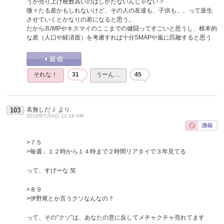
うが売り上げ枚数高いのはしかたないんじゃない？
微々たる差かもしれないけど、その人の友達も、子供も、、って派生
させていくとかなりの差になると思う。
だからJUMPやキスマイのここまでの健闘ってすごいと思うし、根本的
な差（人口や経済面）を考慮すれば十分SMAPや嵐に匹敵すると思う
それな！
31
うーん…
45
名無しだＪ
より
103
2016年7月9日 11:18 AM
>７５
>毎週」１２時から１４時まで２時間リアタイで３年見てる
って、すげーな 笑
>８９
>伊野尾とか言うクソなんなの？
って、その”クソ”は、あなたの意に反してメチャクチャ売れてます