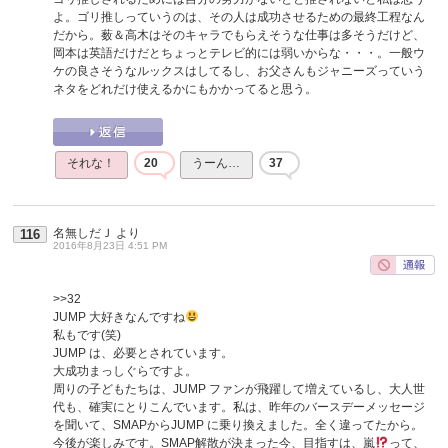
よ。ゴリ推しっていうのは、その人は成功させるための最終工程なん
だから。薮＆高木はそのキャラでもらえそうな仕事は多そうだけど、
岡本は英語だけだとちょっとテレビ的には弱いからな・・・。一般ウ
ケの良さそうなルックスはしてるし、お父さんもジャニーズっていう
ネタをどれだけ使えるかにもかかってると思う。
それな！
20
うーん…
37
名無しだＪ
より
116
2016年8月23日 4:51 PM
>>32
JUMP 大好きなんですね
私もです(笑)
JUMP は、必要とされています。
大成功まっしぐらですよ。
周りの子どもたちは、JUMP ファンが飛躍して増えているし、大人世
代も、確実にとりこんでいます。私は、昨年のバースデーメッセージ
を聞いて、SMAPからJUMP に乗り換えました。全く違ってたから。
今後が楽しみです。SMAP解散が決まった今、目指すは、嵐
って、