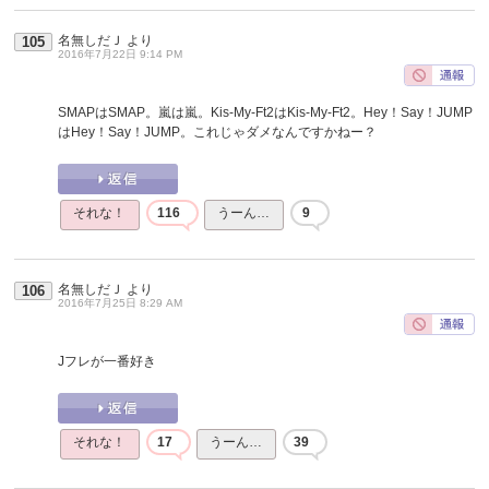
名無しだＪ
より
105
2016年7月22日 9:14 PM
SMAPはSMAP。嵐は嵐。Kis-My-Ft2はKis-My-Ft2。Hey！Say！JUMP
はHey！Say！JUMP。これじゃダメなんですかねー？
それな！
116
うーん…
9
名無しだＪ
より
106
2016年7月25日 8:29 AM
Jフレが一番好き
それな！
17
うーん…
39