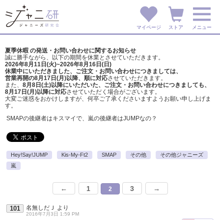
マイページ
ストア
メニュー
夏季休暇 の発送・お問い合わせに関するお知らせ
誠に勝手ながら、以下の期間を休業とさせていただきます。
2026年8月11日(火)~2026年8月16日(日)
休業中にいただきました、ご注文・お問い合わせにつきましては、
営業再開の8月17日(月)以降、順に対応
させていただきます。
また、
8月8日(土)以降にいただいた、ご注文・
お問い合わせにつきましても、
8月17日(月)以降に対応
させていただく場合がございます。
大変ご迷惑をおかけしますが、
何卒ご了承くださいますようお願い申し上げま
す。
SMAPの後継者はキスマイで、嵐の後継者はJUMPなの？
Hey!Say!JUMP
Kis-My-Ft2
SMAP
その他
その他ジャニーズ
嵐
←
1
3
→
2
名無しだＪ
より
101
2016年7月3日 1:59 PM