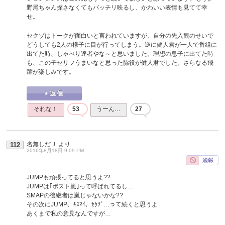
野尾ちゃん探さなくてもバッチリ映るし、かわいい表情も見てて幸
せ。
セクゾはトークが面白いと言われていますが、自分の先入観のせいで
どうしても2人の様子に目が行ってしまう。逆に健人君が一人で番組に
出てた時、しゃべり達者やな～と思いました。理想の息子に出てた時
も、この子セリフうまいなと思った脇役が健人君でした。さらなる飛
躍が楽しみです。
それな！
53
うーん…
27
名無しだＪ
より
112
2016年8月18日 9:09 PM
JUMPも頑張ってると思うよ??
JUMPは｢ポスト嵐｣って呼ばれてるし…
SMAPの後継者は嵐じゃないかな??
その次にJUMP、ｷｽﾏｲ、ｾｸｿﾞ…って続くと思うよ
あくまで私の意見なんですが…