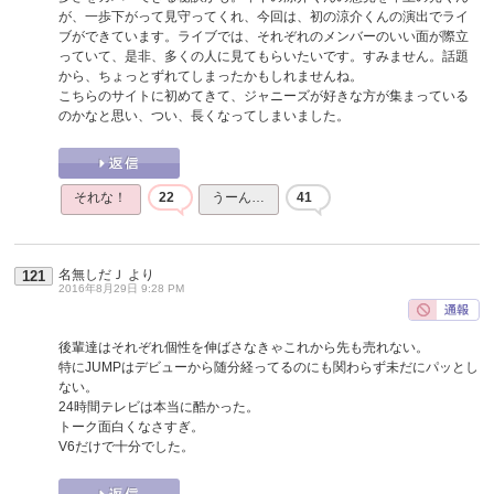
が、一歩下がって見守ってくれ、今回は、初の涼介くんの演出でライ
ブができています。ライブでは、それぞれのメンバーのいい面が際立
っていて、是非、多くの人に見てもらいたいです。すみません。話題
から、ちょっとずれてしまったかもしれませんね。
こちらのサイトに初めてきて、ジャニーズが好きな方が集まっている
のかなと思い、つい、長くなってしまいました。
それな！
22
うーん…
41
名無しだＪ
より
121
2016年8月29日 9:28 PM
後輩達はそれぞれ個性を伸ばさなきゃこれから先も売れない。
特にJUMPはデビューから随分経ってるのにも関わらず未だにパッとし
ない。
24時間テレビは本当に酷かった。
トーク面白くなさすぎ。
V6だけで十分でした。