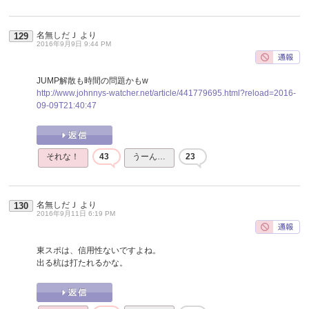
名無しだＪ
より
129
2016年9月9日 9:44 PM
JUMP解散も時間の問題かもw
http://www.johnnys-watcher.net/article/441779695.html?reload=2016-
09-09T21:40:47
それな！
43
うーん…
23
名無しだＪ
より
130
2016年9月11日 6:19 PM
東スポは、信用性ないですよね。
出る杭は打たれるかな。