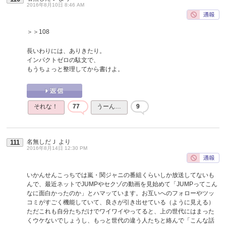
2016年8月10日 8:46 AM
＞＞108
長いわりには、ありきたり。
インパクトゼロの駄文で、
もうちょっと整理してから書けよ。
それな！
77
うーん…
9
名無しだＪ
より
111
2016年8月14日 12:30 PM
いかんせんこっちでは嵐・関ジャニの番組くらいしか放送してないも
んで、最近ネットでJUMPやセクゾの動画を見始めて「JUMPってこん
なに面白かったのか」とハマッています。お互いへのフォローやツッ
コミがすごく機能していて、良さが引き出せている（ように見える）
ただこれも自分たちだけでワイワイやってると、上の世代にはまった
くウケないでしょうし、もっと世代の違う人たちと絡んで「こんな話