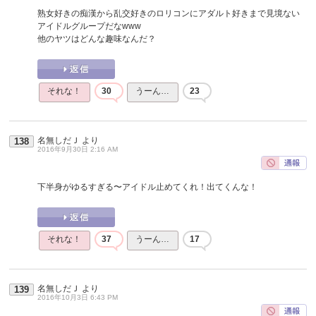
熟女好きの痴漢から乱交好きのロリコンにアダルト好きまで見境ない
アイドルグループだなwww
他のヤツはどんな趣味なんだ？
それな！
30
うーん…
23
名無しだＪ
より
138
2016年9月30日 2:16 AM
下半身がゆるすぎる〜アイドル止めてくれ！出てくんな！
それな！
37
うーん…
17
名無しだＪ
より
139
2016年10月3日 6:43 PM