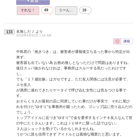
それな！
49
うーん…
16
名無しだＪ
より
133
2016年9月22日 1:18 AM
中島君の「抱きつき」は、被害者が通報後立ち去った事から特定が出
来ず、
被害届も出ていない為 お咎め無しとなっただけで問題はありますね。
後日スッパ抜かれなければ、事務所はスルーする気だったわけです
し。
でも「１７歳妊娠」はガセですよ。ただ友人関係には注意が必要で、
エセ友人
が酒席に連れてきたりケータイで呼び込む女性には気をつける事で
す。
おそらく３人が最初の店に同席していた事だけが事実で、それに尾ひ
れを付けた”ゆすり”を事務所が蹴ったため、ゴシップ誌に売り込んだの
でしょう。
トップアイドルに近づき”ゆすり”で金を要求するインチキ友人なんて世
の中にたくさんいます。これはＪＵＭＰに限った話ではない。
３人はショックを受けているかもしれませんね。
うかつに誰も信用できず アイドルとは孤独な職業だと思います。