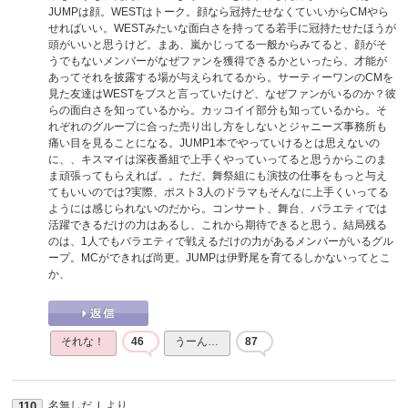
JUMPは顔。WESTはトーク。顔なら冠持たせなくていいからCMやら
せればいい。WESTみたいな面白さを持ってる若手に冠持たせたほうが
頭がいいと思うけど。まあ、嵐かじってる一般からみてると、顔がそ
うでもないメンバーがなぜファンを獲得できるかといったら、才能が
あってそれを披露する場が与えられてるから。サーティーワンのCMを
見た友達はWESTをブスと言っていたけど、なぜファンがいるのか？彼
らの面白さを知っているから。カッコイイ部分も知っているから。そ
れぞれのグループに合った売り出し方をしないとジャニーズ事務所も
痛い目を見ることになる。JUMP1本でやっていけるとは思えないの
に、、キスマイは深夜番組で上手くやっていってると思うからこのま
ま頑張ってもらえれば。。ただ、舞祭組にも演技の仕事をもっと与え
てもいいのでは?実際、ポスト3人のドラマもそんなに上手くいってる
ようには感じられないのだから。コンサート、舞台、バラエティでは
活躍できるだけの力はあるし、これから期待できると思う。結局残る
のは、1人でもバラエティで戦えるだけの力があるメンバーがいるグル
ープ。MCができれば尚更。JUMPは伊野尾を育てるしかないってとこ
か、
それな！
46
うーん…
87
名無しだＪ
より
110