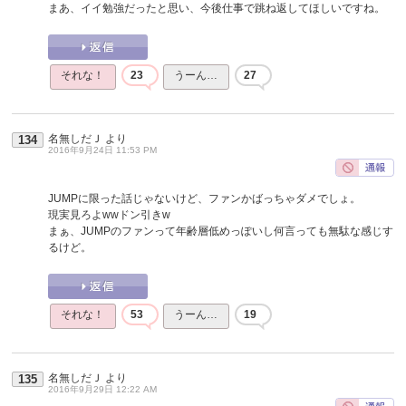
まあ、イイ勉強だったと思い、今後仕事で跳ね返してほしいですね。
それな！
23
うーん…
27
名無しだＪ
より
134
2016年9月24日 11:53 PM
JUMPに限った話じゃないけど、ファンかばっちゃダメでしょ。
現実見ろよwwドン引きw
まぁ、JUMPのファンって年齢層低めっぽいし何言っても無駄な感じす
るけど。
それな！
53
うーん…
19
名無しだＪ
より
135
2016年9月29日 12:22 AM