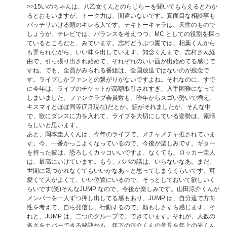
>>15
いのちゃんは、八乙女くんとのらじらーを聞いてもらえるとわか
るとおもいますが、トーク力は、間違いないです。真面目な相談事も
バッチリいける頭のキレる人です。テキトーキャラは、天性のもので
しょうが、テレビでは、バランスを考えつつ、MC としての役割を探っ
ているところだと、みています。志村どうぶつ園では、相葉くんから
も弄られながら、いい味を出しています。知念くんまで、志村さん経
由で、引っ張り出され始めて、それぞれのいい面が出始めてる感じで
すね。でも、全員がみられる番組は、全国放送ではないのが残念で
す。ライブしかファンとの繋がりがないですよね。それなのに、すで
に今年は、ライブのチケットが高額取引されすぎ、入手困難になって
しまいました。ファンクラブ会員数も、昨年からスゴい勢いで増え、
キスマイとほぼ同等(7月現在)だとか。話がそれましたが、そんな中
で、歌にダンスに力を入れて、ライブを大切にしている姿勢は、素晴
らしいと思います。
あと、岡本圭人くんは、今年のライブで、メチャメチャ推されていま
す。今、一番かっこよくなっているので、今後が楽しみです。ギター
を持った彼は、恐ろしくカッコいいですよ。なくても、ロッカー圭人
は、最高にいけています。もう、パパの話は、いらないなあ。まだ、
世間に気づかれなくてもいいかなあ～と思ってしまうくらいです。可
愛くて人がよくて、いい位置にいるので、そっとしておいて欲しいく
らいです(笑)そんなJUMP なので、今後が楽しみです。山田涼介くんが
メンバーを一人ずつ押し出してる感もあり、JUMP は、自分達で方向
性を考えて、自ら発信し、行動するので、頼もしさすら感じます。そ
れと、JUMP は、二つのグループで、できています。それが、人数の
多さをカバーできる秘訣かも。年下の涼介くんの意見を年上の光くん