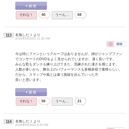
それな！
40
うーん…
68
名無しだＪ
より
113
2016年8月20日 11:30 AM
今は特にファンというグループはありませんが、姉がジャンプファン
でコンサートのDVDをよく見せられていますが、凄く良いです。
みんな歌もダンスも練り上げてきた、洗練された凄さを感じます。
人数が多いから、舞台上のパフォーマンスも多種多様で素晴らしい。
だから、スマップや嵐とは違う路線を歩んでいった方
良いと思います。
それな！
56
うーん…
21
名無しだＪ
より
114
2016年8月20日 9:35 PM