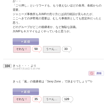
が・・
「ごり押し」というワードも、もう使えないほどの各局、各紙からの
需要。
ジャニーズ事務所もJUMPの売り方には試行錯誤が見られたが、
ここへきての伊野尾の需要は、むしろ事務所としても想定外だったと
思う。
どのグループがどこの後継者か、など無駄な談義。
JUMPもキスマイもよくやっていると思うが。
それな！
50
うーん…
33
きっと・・・
より
104
2016年7月19日 5:35 PM
きっと「嵐」の後継者は「Sexy Zone 」で決まりでしょう^^/♪
それな！
35
うーん…
120