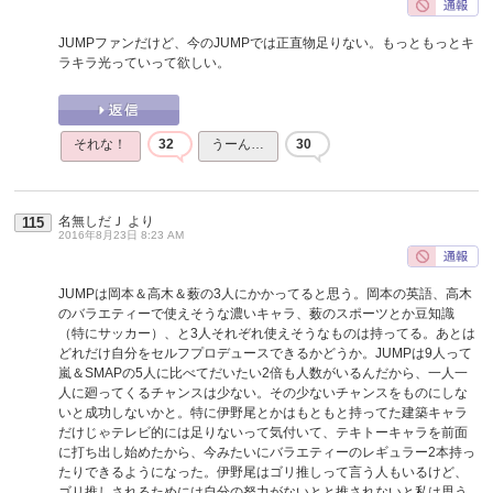
JUMPファンだけど、今のJUMPでは正直物足りない。もっともっとキ
ラキラ光っていって欲しい。
それな！
32
うーん…
30
名無しだＪ
より
115
2016年8月23日 8:23 AM
JUMPは岡本＆高木＆薮の3人にかかってると思う。岡本の英語、高木
のバラエティーで使えそうな濃いキャラ、薮のスポーツとか豆知識
（特にサッカー）、と3人それぞれ使えそうなものは持ってる。あとは
どれだけ自分をセルフプロデュースできるかどうか。JUMPは9人って
嵐＆SMAPの5人に比べてだいたい2倍も人数がいるんだから、一人一
人に廻ってくるチャンスは少ない。その少ないチャンスをものにしな
いと成功しないかと。特に伊野尾とかはもともと持ってた建築キャラ
だけじゃテレビ的には足りないって気付いて、テキトーキャラを前面
に打ち出し始めたから、今みたいにバラエティーのレギュラー2本持っ
たりできるようになった。伊野尾はゴリ推しって言う人もいるけど、
ゴリ推しされるためには自分の努力がないとと推されないと私は思う