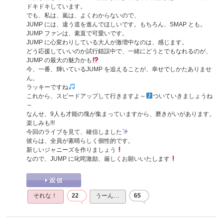
ドキドキしています。
でも、私は、嵐は、よくわからないので、
JUMP には、違う道を進んでほしいです。もちろん、SMAP とも。
JUMP ファンは、素直で可愛いです。
JUMP に心変わりしている大人が激増中なのは、感じます。
どう応援していいのか試行錯誤中で、一緒にどうとでもなれるのが、
JUMP の最大の魅力かも
今、一番、輝いているJUMP を追えることが、幸せでしかたありませ
ん。
ラッキーですね
これから、スピードアップして行きますよ～
ついていきましょうね
～
なんせ、9人も才能の塊が集まっていますから、磨きがいがあります。
楽しみも!!!
今回のライブを見て、確信しました
彼らは、全員が素晴らしく個性的です。
新しいジャニーズを作りましょう
なので、JUMP に叱咤激励、厳しくお願いいたします
それな！
22
うーん…
65