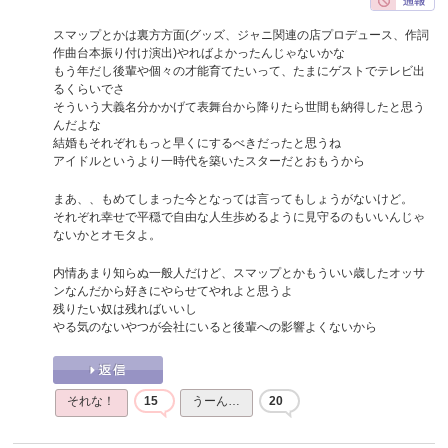
スマップとかは裏方方面(グッズ、ジャニ関連の店プロデュース、作詞
作曲台本振り付け演出)やればよかったんじゃないかな
もう年だし後輩や個々の才能育てたいって、たまにゲストでテレビ出
るくらいでさ
そういう大義名分かかげて表舞台から降りたら世間も納得したと思う
んだよな
結婚もそれぞれもっと早くにするべきだったと思うね
アイドルというより一時代を築いたスターだとおもうから
まあ、、もめてしまった今となっては言ってもしょうがないけど。
それぞれ幸せで平穏で自由な人生歩めるように見守るのもいいんじゃ
ないかとオモタよ。
内情あまり知らぬ一般人だけど、スマップとかもういい歳したオッサ
ンなんだから好きにやらせてやれよと思うよ
残りたい奴は残ればいいし
やる気のないやつが会社にいると後輩への影響よくないから
それな！
15
うーん…
20