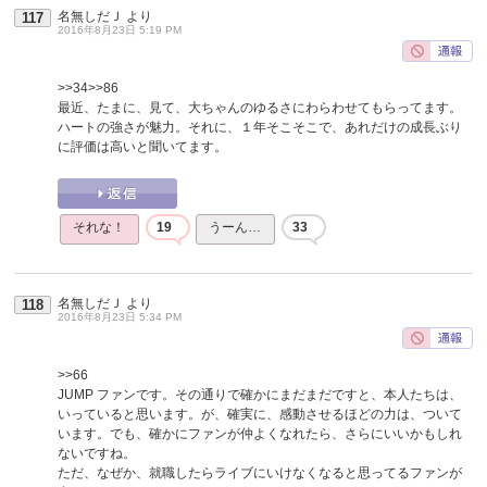
名無しだＪ
より
117
2016年8月23日 5:19 PM
>>34
>>86
最近、たまに、見て、大ちゃんのゆるさにわらわせてもらってます。
ハートの強さが魅力。それに、１年そこそこで、あれだけの成長ぶり
に評価は高いと聞いてます。
それな！
19
うーん…
33
名無しだＪ
より
118
2016年8月23日 5:34 PM
>>66
JUMP ファンです。その通りで確かにまだまだですと、本人たちは、
いっていると思います。が、確実に、感動させるほどの力は、ついて
います。でも、確かにファンが仲よくなれたら、さらにいいかもしれ
ないですね。
ただ、なぜか、就職したらライブにいけなくなると思ってるファンが