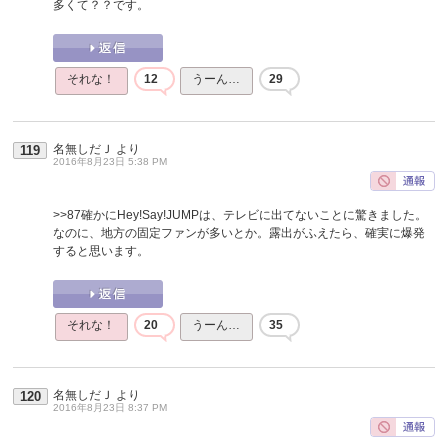
多くて？？です。
それな！
12
うーん…
29
名無しだＪ
より
119
2016年8月23日 5:38 PM
>>87
確かにHey!Say!JUMPは、テレビに出てないことに驚きました。
なのに、地方の固定ファンが多いとか。露出がふえたら、確実に爆発
すると思います。
それな！
20
うーん…
35
名無しだＪ
より
120
2016年8月23日 8:37 PM