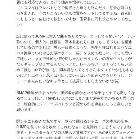
題にも対応できる」という強みを増やしてほしい。
（キスマイはプレバトなどで梅沢さん達とも絡んだり、意外な能力も
引き出され、今のところいい立ち位置をゲットしてますよね。役者組
にももっと一皮むけて欲しいですね！玉森君に汚れ役とややって欲し
い）
話は戻ってJUMPは大人な曲もありますが、どうしても甘いイメージが
強いので、個人的には藪君・高木君あたりには（もしそっちにも精通
しているのであれば）男も一目置くような、先生と呼ばれるようなエ
ロス路線でいわゆるお蔵のライン（笑）を攻めて欲しい。そして磨い
てほしい。まぁ中性的な伊野尾ちゃんが言うくらいの方が生々しさが
なくギャップ萌えするんだろうけど。レベルちげーぜ！ってくらい攻
めてほしい(≧∇≦)他にも、岡本君なんてとうさんネタ（イヤかもしれな
いけど）出そうと思えば引出しにいっぱいため込んでるだろうし、ジ
ャニーさんみたいなキャラとして披露してもらえないかな(笑)
SMAP解散が決まった今、後継者が誰かという論争はイヤでも激しくな
るでしょうけど、Hey!Say!Jumpにはまだまだ潜在能力があると思うの
で、総合的にジャニーズのトップと認められる存在になって欲しいと
思います。
関ジャニも好きな私ですが、歌って踊れるジャニーズの本来の姿を、
JUMPを見ていると改めてこれだなぁ～と見惚れてしまうんですよね。
役者・キャスターなどソロ活動も大賛成ですが、あの9人のフォーメー
ションダンスはこの先もずっと続いて欲しいと願っています。もう伊