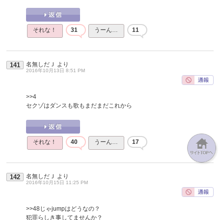
それな！
31
うーん…
11
名無しだＪ
より
141
2016年10月13日 8:51 PM
>>4
セクゾはダンスも歌もまだまだこれから
それな！
40
うーん…
17
名無しだＪ
より
142
2016年10月15日 11:25 PM
>>48
じゃjumpはどうなの？
犯罪らしき事してませんか？