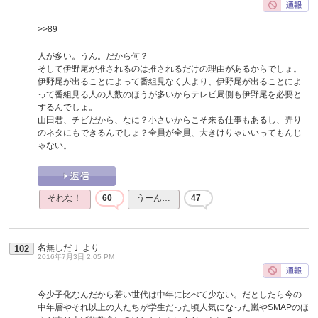
>>89
人が多い。うん。だから何？
そして伊野尾が推されるのは推されるだけの理由があるからでしょ。
伊野尾が出ることによって番組見なく人より、伊野尾が出ることによ
って番組見る人の人数のほうが多いからテレビ局側も伊野尾を必要と
するんでしょ。
山田君、チビだから、なに？小さいからこそ来る仕事もあるし、弄り
のネタにもできるんでしょ？全員が全員、大きけりゃいいってもんじ
ゃない。
それな！
60
うーん…
47
名無しだＪ
より
102
2016年7月3日 2:05 PM
今少子化なんだから若い世代は中年に比べて少ない。だとしたら今の
中年層やそれ以上の人たちが学生だった頃人気になった嵐やSMAPのほ