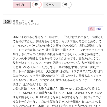
それな！
45
うーん…
66
名無しだＪ
より
109
2016年8月5日 6:40 PM
JUMPは売れると思えない…確かに、山田涼介は売れてきた。俳優とし
ても伸びてきた。歌唱力もそこそこ、カリスマ性もそこそこある。で
も…他のメンバーの強みが全くと言っていいほど、世間に浸透してな
い。トーク力が無いのが1番の原因だと思うけど、、それでもあんなゴ
リ押しされてんのに顔以外の良さが見つからない。人数が多過ぎて、
ファンの中で浸透してるキャラでさえかぶってる。面白みがなくて、
役割が決まっていない。だから冠持ってないセクゾの方が可能性があ
ると言ってる人がいるんだと思う。顔(松本)は佐藤、演技(二宮)は中
島、トーク(櫻井)は菊池、天然(相葉)は松島、ミステリアス?(大野)はﾏﾘ
ｳｽみたいな。キャラが濃いめだけど、親しみやすい要素もあってイケ
メンもいて。嵐みたいになれる可能性はあるんじゃないか、、これが
浸透すればの話だけど…笑
人数の問題もあってJUMPはSMAP、嵐レベルには到底たどり着けな
い。NEWSのように歌唱力も良曲もない。KAT-TUNのようなカリスマ
性も才能もない。TOKIOのような親しみやすさもない。関ジャニのよ
うなトーク力もない。だから新たなジャンルを確立するしかないんじ
ゃないかな…ただ、JUMPよりWESTを売り出した方がいいのでは？