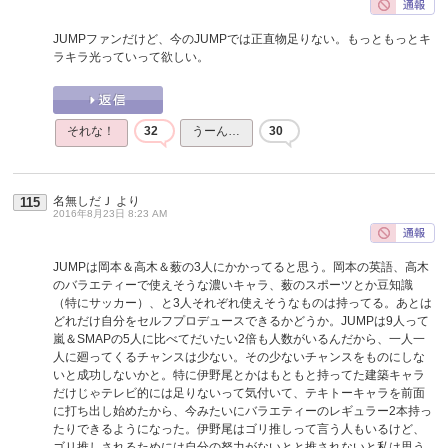
JUMPファンだけど、今のJUMPでは正直物足りない。もっともっとキ
ラキラ光っていって欲しい。
それな！
32
うーん…
30
名無しだＪ
より
115
2016年8月23日 8:23 AM
JUMPは岡本＆高木＆薮の3人にかかってると思う。岡本の英語、高木
のバラエティーで使えそうな濃いキャラ、薮のスポーツとか豆知識
（特にサッカー）、と3人それぞれ使えそうなものは持ってる。あとは
どれだけ自分をセルフプロデュースできるかどうか。JUMPは9人って
嵐＆SMAPの5人に比べてだいたい2倍も人数がいるんだから、一人一
人に廻ってくるチャンスは少ない。その少ないチャンスをものにしな
いと成功しないかと。特に伊野尾とかはもともと持ってた建築キャラ
だけじゃテレビ的には足りないって気付いて、テキトーキャラを前面
に打ち出し始めたから、今みたいにバラエティーのレギュラー2本持っ
たりできるようになった。伊野尾はゴリ推しって言う人もいるけど、
ゴリ推しされるためには自分の努力がないとと推されないと私は思う