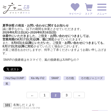
マイページ
ストア
メニュー
夏季休暇 の発送・お問い合わせに関するお知らせ
誠に勝手ながら、以下の期間を休業とさせていただきます。
2026年8月11日(火)~2026年8月16日(日)
休業中にいただきました、ご注文・お問い合わせにつきましては、
営業再開の8月17日(月)以降、順に対応
させていただきます。
また、
8月8日(土)以降にいただいた、ご注文・
お問い合わせにつきましても、
8月17日(月)以降に対応
させていただく場合がございます。
大変ご迷惑をおかけしますが、
何卒ご了承くださいますようお願い申し上げま
す。
SMAPの後継者はキスマイで、嵐の後継者はJUMPなの？
Hey!Say!JUMP
Kis-My-Ft2
SMAP
その他
その他ジャニーズ
嵐
←
1
3
→
2
名無しだＪ
より
101
2016年7月3日 1:59 PM