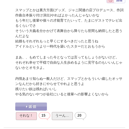
スマップとかは裏方方面(グッズ、ジャニ関連の店プロデュース、作詞
作曲台本振り付け演出)やればよかったんじゃないかな
もう年だし後輩や個々の才能育てたいって、たまにゲストでテレビ出
るくらいでさ
そういう大義名分かかげて表舞台から降りたら世間も納得したと思う
んだよな
結婚もそれぞれもっと早くにするべきだったと思うね
アイドルというより一時代を築いたスターだとおもうから
まあ、、もめてしまった今となっては言ってもしょうがないけど。
それぞれ幸せで平穏で自由な人生歩めるように見守るのもいいんじゃ
ないかとオモタよ。
内情あまり知らぬ一般人だけど、スマップとかもういい歳したオッサ
ンなんだから好きにやらせてやれよと思うよ
残りたい奴は残ればいいし
やる気のないやつが会社にいると後輩への影響よくないから
それな！
15
うーん…
20