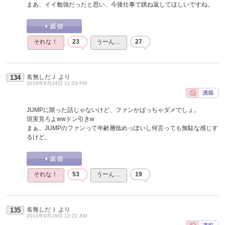
まあ、イイ勉強だったと思い、今後仕事で跳ね返してほしいですね。
それな！
23
うーん…
27
名無しだＪ
より
134
2016年9月24日 11:53 PM
JUMPに限った話じゃないけど、ファンかばっちゃダメでしょ。
現実見ろよwwドン引きw
まぁ、JUMPのファンって年齢層低めっぽいし何言っても無駄な感じす
るけど。
それな！
53
うーん…
19
名無しだＪ
より
135
2016年9月29日 12:22 AM