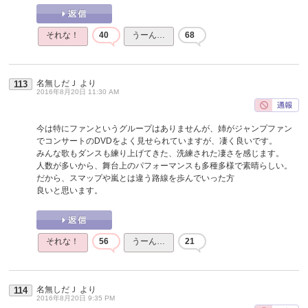
それな！
40
うーん…
68
名無しだＪ
より
113
2016年8月20日 11:30 AM
今は特にファンというグループはありませんが、姉がジャンプファン
でコンサートのDVDをよく見せられていますが、凄く良いです。
みんな歌もダンスも練り上げてきた、洗練された凄さを感じます。
人数が多いから、舞台上のパフォーマンスも多種多様で素晴らしい。
だから、スマップや嵐とは違う路線を歩んでいった方
良いと思います。
それな！
56
うーん…
21
名無しだＪ
より
114
2016年8月20日 9:35 PM