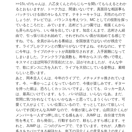
>>15
いのちゃんは、八乙女くんとのらじらーを聞いてもらえるとわか
るとおもいますが、トーク力は、間違いないです。真面目な相談事も
バッチリいける頭のキレる人です。テキトーキャラは、天性のもので
しょうが、テレビでは、バランスを考えつつ、MC としての役割を探っ
ているところだと、みています。志村どうぶつ園では、相葉くんから
も弄られながら、いい味を出しています。知念くんまで、志村さん経
由で、引っ張り出され始めて、それぞれのいい面が出始めてる感じで
すね。でも、全員がみられる番組は、全国放送ではないのが残念で
す。ライブしかファンとの繋がりがないですよね。それなのに、すで
に今年は、ライブのチケットが高額取引されすぎ、入手困難になって
しまいました。ファンクラブ会員数も、昨年からスゴい勢いで増え、
キスマイとほぼ同等(7月現在)だとか。話がそれましたが、そんな中
で、歌にダンスに力を入れて、ライブを大切にしている姿勢は、素晴
らしいと思います。
あと、岡本圭人くんは、今年のライブで、メチャメチャ推されていま
す。今、一番かっこよくなっているので、今後が楽しみです。ギター
を持った彼は、恐ろしくカッコいいですよ。なくても、ロッカー圭人
は、最高にいけています。もう、パパの話は、いらないなあ。まだ、
世間に気づかれなくてもいいかなあ～と思ってしまうくらいです。可
愛くて人がよくて、いい位置にいるので、そっとしておいて欲しいく
らいです(笑)そんなJUMP なので、今後が楽しみです。山田涼介くんが
メンバーを一人ずつ押し出してる感もあり、JUMP は、自分達で方向
性を考えて、自ら発信し、行動するので、頼もしさすら感じます。そ
れと、JUMP は、二つのグループで、できています。それが、人数の
多さをカバーできる秘訣かも。年下の涼介くんの意見を年上の光くん