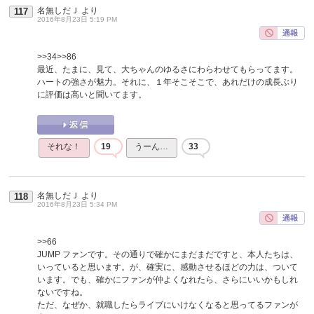
名無しだＪ
より
117
2016年8月23日 5:19 PM
>>34
>>86
最近、たまに、見て、大ちゃんのゆるさにわらわせてもらってます。
ハートの強さが魅力。それに、１年そこそこで、あれだけの成長ぶり
に評価は高いと聞いてます。
それな！
19
うーん…
33
名無しだＪ
より
118
2016年8月23日 5:34 PM
>>66
JUMP ファンです。その通りで確かにまだまだですと、本人たちは、
いっていると思います。が、確実に、感動させるほどの力は、ついて
います。でも、確かにファンが仲よくなれたら、さらにいいかもしれ
ないですね。
ただ、なぜか、就職したらライブにいけなくなると思ってるファンが