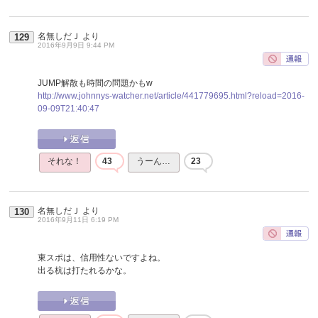
名無しだＪ
より
129
2016年9月9日 9:44 PM
JUMP解散も時間の問題かもw
http://www.johnnys-watcher.net/article/441779695.html?reload=2016-
09-09T21:40:47
それな！
43
うーん…
23
名無しだＪ
より
130
2016年9月11日 6:19 PM
東スポは、信用性ないですよね。
出る杭は打たれるかな。