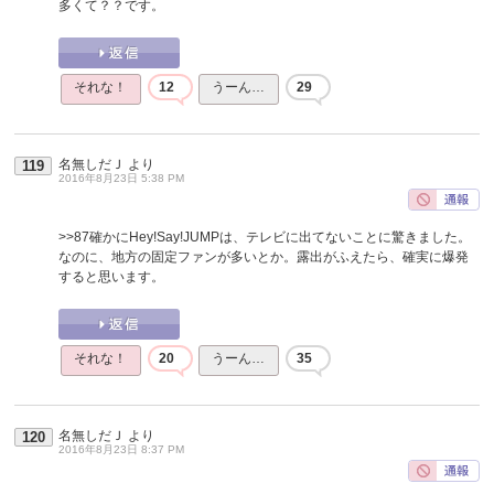
多くて？？です。
それな！
12
うーん…
29
名無しだＪ
より
119
2016年8月23日 5:38 PM
>>87
確かにHey!Say!JUMPは、テレビに出てないことに驚きました。
なのに、地方の固定ファンが多いとか。露出がふえたら、確実に爆発
すると思います。
それな！
20
うーん…
35
名無しだＪ
より
120
2016年8月23日 8:37 PM