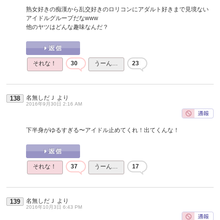
熟女好きの痴漢から乱交好きのロリコンにアダルト好きまで見境ない
アイドルグループだなwww
他のヤツはどんな趣味なんだ？
それな！
30
うーん…
23
名無しだＪ
より
138
2016年9月30日 2:16 AM
下半身がゆるすぎる〜アイドル止めてくれ！出てくんな！
それな！
37
うーん…
17
名無しだＪ
より
139
2016年10月3日 6:43 PM