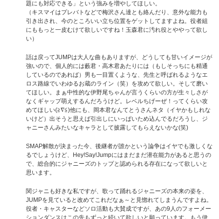
題にも対応できる」という強みを増やしてほしい。
（キスマイはプレバトなどで梅沢さん達とも絡んだり、意外な能力も
引き出され、今のところいい立ち位置をゲットしてますよね。役者組
にももっと一皮むけて欲しいですね！玉森君に汚れ役とややって欲し
い）
話は戻ってJUMPは大人な曲もありますが、どうしても甘いイメージが
強いので、個人的には藪君・高木君あたりには（もしそっちにも精通
しているのであれば）男も一目置くような、先生と呼ばれるようなエ
ロス路線でいわゆるお蔵のライン（笑）を攻めて欲しい。そして磨い
てほしい。まぁ中性的な伊野尾ちゃんが言うくらいの方が生々しさが
なくギャップ萌えするんだろうけど。レベルちげーぜ！ってくらい攻
めてほしい(≧∇≦)他にも、岡本君なんてとうさんネタ（イヤかもしれな
いけど）出そうと思えば引出しにいっぱいため込んでるだろうし、ジ
ャニーさんみたいなキャラとして披露してもらえないかな(笑)
SMAP解散が決まった今、後継者が誰かという論争はイヤでも激しくな
るでしょうけど、Hey!Say!Jumpにはまだまだ潜在能力があると思うの
で、総合的にジャニーズのトップと認められる存在になって欲しいと
思います。
関ジャニも好きな私ですが、歌って踊れるジャニーズの本来の姿を、
JUMPを見ていると改めてこれだなぁ～と見惚れてしまうんですよね。
役者・キャスターなどソロ活動も大賛成ですが、あの9人のフォーメー
ションダンスはこの先もずっと続いて欲しいと願っています。もう伊