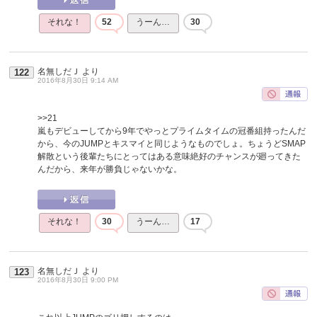
それな！
52
うーん…
30
名無しだＪ
より
122
2016年8月30日 9:14 AM
>>21
嵐もデビューしてから9年でやっとプライムタイムの冠番組持ったんだ
から、今のJUMPとキスマイと同じようなものでしょ。ちょうどSMAP
解散という後輩たちにとってはある意味絶好のチャンスが廻ってきた
んだから、来年が勝負じゃないかな。
それな！
30
うーん…
17
名無しだＪ
より
123
2016年8月30日 9:00 PM