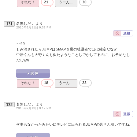
それな！
21
うーん…
30
名無しだＪ
より
131
2016年9月11日 9:32 PM
>>29
もみ消されたらJUMPはSMAP＆嵐の後継者でほぼ確定だなw
中居くんも大野くんも似たようなことしでかしてるのに、お咎めなし
だしww
それな！
18
うーん…
23
名無しだＪ
より
132
2016年9月13日 9:12 PM
何事もなかったみたいにテレビに出られるJUMPの皆さん凄いですね。