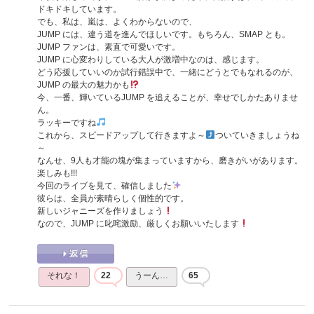
ドキドキしています。
でも、私は、嵐は、よくわからないので、
JUMP には、違う道を進んでほしいです。もちろん、SMAP とも。
JUMP ファンは、素直で可愛いです。
JUMP に心変わりしている大人が激増中なのは、感じます。
どう応援していいのか試行錯誤中で、一緒にどうとでもなれるのが、
JUMP の最大の魅力かも
今、一番、輝いているJUMP を追えることが、幸せでしかたありませ
ん。
ラッキーですね
これから、スピードアップして行きますよ～
ついていきましょうね
～
なんせ、9人も才能の塊が集まっていますから、磨きがいがあります。
楽しみも!!!
今回のライブを見て、確信しました
彼らは、全員が素晴らしく個性的です。
新しいジャニーズを作りましょう
なので、JUMP に叱咤激励、厳しくお願いいたします
それな！
22
うーん…
65