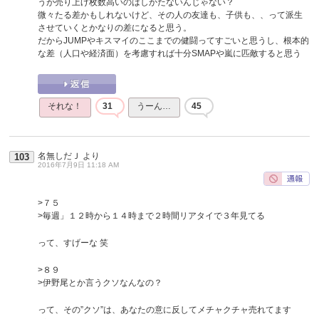
うが売り上げ枚数高いのはしかたないんじゃない？
微々たる差かもしれないけど、その人の友達も、子供も、、って派生
させていくとかなりの差になると思う。
だからJUMPやキスマイのここまでの健闘ってすごいと思うし、根本的
な差（人口や経済面）を考慮すれば十分SMAPや嵐に匹敵すると思う
それな！
31
うーん…
45
名無しだＪ
より
103
2016年7月9日 11:18 AM
>７５
>毎週」１２時から１４時まで２時間リアタイで３年見てる
って、すげーな 笑
>８９
>伊野尾とか言うクソなんなの？
って、その”クソ”は、あなたの意に反してメチャクチャ売れてます