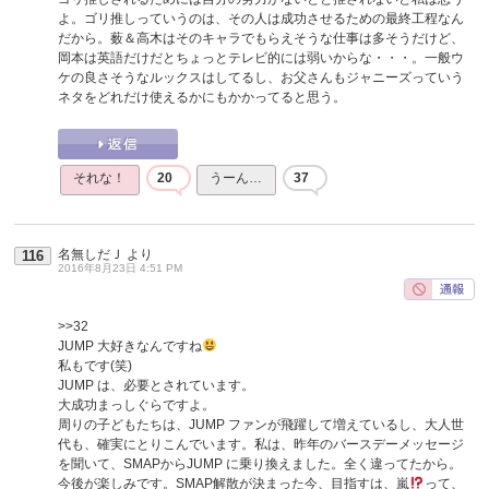
よ。ゴリ推しっていうのは、その人は成功させるための最終工程なん
だから。薮＆高木はそのキャラでもらえそうな仕事は多そうだけど、
岡本は英語だけだとちょっとテレビ的には弱いからな・・・。一般ウ
ケの良さそうなルックスはしてるし、お父さんもジャニーズっていう
ネタをどれだけ使えるかにもかかってると思う。
それな！
20
うーん…
37
名無しだＪ
より
116
2016年8月23日 4:51 PM
>>32
JUMP 大好きなんですね
私もです(笑)
JUMP は、必要とされています。
大成功まっしぐらですよ。
周りの子どもたちは、JUMP ファンが飛躍して増えているし、大人世
代も、確実にとりこんでいます。私は、昨年のバースデーメッセージ
を聞いて、SMAPからJUMP に乗り換えました。全く違ってたから。
今後が楽しみです。SMAP解散が決まった今、目指すは、嵐
って、