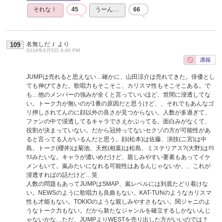
それな！
45
うーん…
66
名無しだＪ
より
109
2016年8月5日 6:40 PM
JUMPは売れると思えない…確かに、山田涼介は売れてきた。俳優とし
ても伸びてきた。歌唱力もそこそこ、カリスマ性もそこそこある。で
も…他のメンバーの強みが全くと言っていいほど、世間に浸透してな
い。トーク力が無いのが1番の原因だと思うけど、、それでもあんなゴ
リ押しされてんのに顔以外の良さが見つからない。人数が多過ぎて、
ファンの中で浸透してるキャラでさえかぶってる。面白みがなくて、
役割が決まっていない。だから冠持ってないセクゾの方が可能性があ
ると言ってる人がいるんだと思う。顔(松本)は佐藤、演技(二宮)は中
島、トーク(櫻井)は菊池、天然(相葉)は松島、ミステリアス?(大野)はﾏﾘ
ｳｽみたいな。キャラが濃いめだけど、親しみやすい要素もあってイケ
メンもいて。嵐みたいになれる可能性はあるんじゃないか、、これが
浸透すればの話だけど…笑
人数の問題もあってJUMPはSMAP、嵐レベルには到底たどり着けな
い。NEWSのように歌唱力も良曲もない。KAT-TUNのようなカリスマ
性も才能もない。TOKIOのような親しみやすさもない。関ジャニのよ
うなトーク力もない。だから新たなジャンルを確立するしかないんじ
ゃないかな…ただ、JUMPよりWESTを売り出した方がいいのでは？