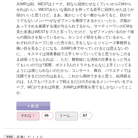
JUMPは顔。WESTはトーク。顔なら冠持たせなくていいからCMやら
せればいい。WESTみたいな面白さを持ってる若手に冠持たせたほうが
頭がいいと思うけど。まあ、嵐かじってる一般からみてると、顔がそ
うでもないメンバーがなぜファンを獲得できるかといったら、才能が
あってそれを披露する場が与えられてるから。サーティーワンのCMを
見た友達はWESTをブスと言っていたけど、なぜファンがいるのか？彼
らの面白さを知っているから。カッコイイ部分も知っているから。そ
れぞれのグループに合った売り出し方をしないとジャニーズ事務所も
痛い目を見ることになる。JUMP1本でやっていけるとは思えないの
に、、キスマイは深夜番組で上手くやっていってると思うからこのま
ま頑張ってもらえれば。。ただ、舞祭組にも演技の仕事をもっと与え
てもいいのでは?実際、ポスト3人のドラマもそんなに上手くいってる
ようには感じられないのだから。コンサート、舞台、バラエティでは
活躍できるだけの力はあるし、これから期待できると思う。結局残る
のは、1人でもバラエティで戦えるだけの力があるメンバーがいるグル
ープ。MCができれば尚更。JUMPは伊野尾を育てるしかないってとこ
か、
それな！
46
うーん…
87
名無しだＪ
より
110