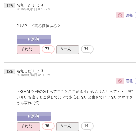
名無しだＪ
より
125
2016年9月1日 9:30 PM
JUMPって売る価値ある？
それな！
73
うーん…
39
名無しだＪ
より
126
2016年9月4日 4:11 PM
>>SMAPと他のG比べてこことここが違うからムリムリって・・（笑）
いちいち違うとこ探して比べて安心しないと生きていけないスマオタ
さん哀れ（笑
それな！
38
うーん…
19