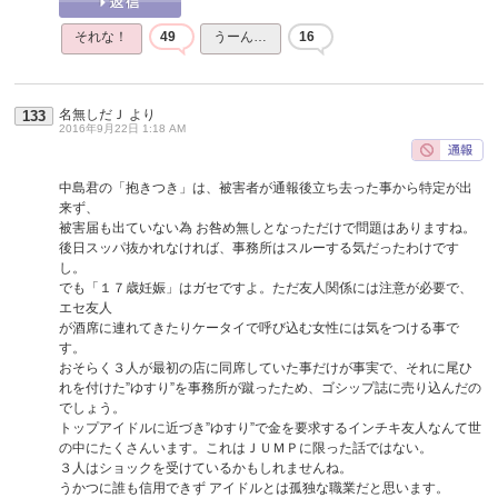
それな！
49
うーん…
16
名無しだＪ
より
133
2016年9月22日 1:18 AM
中島君の「抱きつき」は、被害者が通報後立ち去った事から特定が出
来ず、
被害届も出ていない為 お咎め無しとなっただけで問題はありますね。
後日スッパ抜かれなければ、事務所はスルーする気だったわけです
し。
でも「１７歳妊娠」はガセですよ。ただ友人関係には注意が必要で、
エセ友人
が酒席に連れてきたりケータイで呼び込む女性には気をつける事で
す。
おそらく３人が最初の店に同席していた事だけが事実で、それに尾ひ
れを付けた”ゆすり”を事務所が蹴ったため、ゴシップ誌に売り込んだの
でしょう。
トップアイドルに近づき”ゆすり”で金を要求するインチキ友人なんて世
の中にたくさんいます。これはＪＵＭＰに限った話ではない。
３人はショックを受けているかもしれませんね。
うかつに誰も信用できず アイドルとは孤独な職業だと思います。