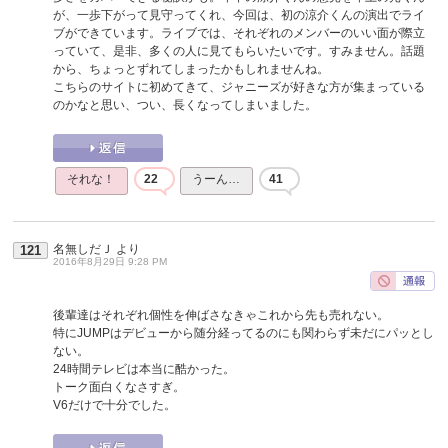
が、一歩下がって見守ってくれ、今回は、初の涼介くんの演出でライ
ブができています。ライブでは、それぞれのメンバーのいい面が際立
っていて、是非、多くの人に見てもらいたいです。すみません。話題
から、ちょっとずれてしまったかもしれませんね。
こちらのサイトに初めてきて、ジャニーズが好きな方が集まっている
のかなと思い、つい、長くなってしまいました。
それな！
22
うーん…
41
名無しだＪ
より
121
2016年8月29日 9:28 PM
後輩達はそれぞれ個性を伸ばさなきゃこれから先も売れない。
特にJUMPはデビューから随分経ってるのにも関わらず未だにパッとし
ない。
24時間テレビは本当に酷かった。
トーク面白くなさすぎ。
V6だけで十分でした。