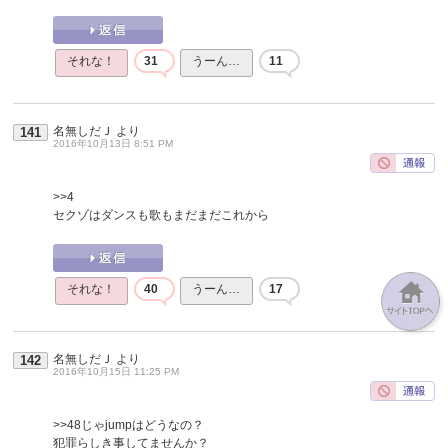
それな！
31
うーん…
11
名無しだＪ
より
141
2016年10月13日 8:51 PM
>>4
セクゾはダンスも歌もまだまだこれから
それな！
40
うーん…
17
名無しだＪ
より
142
2016年10月15日 11:25 PM
>>48
じゃjumpはどうなの？
犯罪らしき事してませんか？