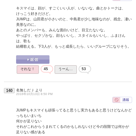
キスマイは、顔が、すごくいい人が、いないな。曲とかトークは、
けっこう好きだけど。
JUMPは、山田君が小さいのと、中島君が少し地味なのが、残念。凄い
美形なのに。
あとのメンバーも、みんな面白いけど、目立たないな。
やっぱり、セクゾかな。顔もいいし、スタイルもいいし、ふまけん
は、歌も
結構歌える。下3人が、もっと成長したら、いいグループになりそう。
それな！
45
うーん…
53
名無しだＪ
より
140
2016年10月13日 8:50 PM
JUMPもキスマイも頑張ってると思うし実力もあると思うけどなんかど
っちもいまいち
何かが足りない
それがこれからうまれてくるのかもしれないけど今の段階では何かが
足りない感がある