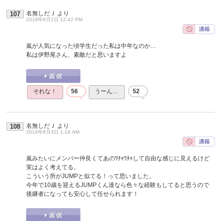
名無しだＪ
より
107
2016年8月2日 12:42 PM
嵐が人気になった頃学生だった私は中年なのか…
私は伊野尾さん、素敵だと思いますよ
それな！
56
うーん…
52
名無しだＪ
より
108
2016年8月3日 1:18 AM
嵐みたいにメンバー仲良くてあのﾜﾁｬﾜﾁｬして自由な感じに見えるけど
実はよく考えてる。
こういう所がJUMPと似てる！って思いました。
今年で10歳を迎えるJUMPくん達なら色々な経験もしてると思うので
後継者になっても安心して任せられます！