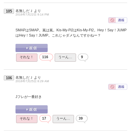
名無しだＪ
より
105
2016年7月22日 9:14 PM
SMAPはSMAP。嵐は嵐。Kis-My-Ft2はKis-My-Ft2。Hey！Say！JUMP
はHey！Say！JUMP。これじゃダメなんですかねー？
それな！
116
うーん…
9
名無しだＪ
より
106
2016年7月25日 8:29 AM
Jフレが一番好き
それな！
17
うーん…
39