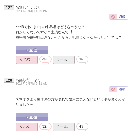
名無しだＪ
より
127
2016年9月4日 8:09 PM
>>48
でわ、jumpの中島君はどうなのかな？
おかしくないですか？主演なんて
被害者が被害届出さなかったから、犯罪にならなかっただけでは？
それな！
48
うーん…
16
名無しだＪ
より
128
2016年9月7日 5:31 AM
スマオタより嵐オタの方が哀れで始末に負えないという事が良く分か
りましたｗ
それな！
32
うーん…
45