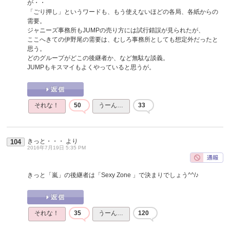
が・・
「ごり押し」というワードも、もう使えないほどの各局、各紙からの
需要。
ジャニーズ事務所もJUMPの売り方には試行錯誤が見られたが、
ここへきての伊野尾の需要は、むしろ事務所としても想定外だったと
思う。
どのグループがどこの後継者か、など無駄な談義。
JUMPもキスマイもよくやっていると思うが。
それな！
50
うーん…
33
きっと・・・
より
104
2016年7月19日 5:35 PM
きっと「嵐」の後継者は「Sexy Zone 」で決まりでしょう^^/♪
それな！
35
うーん…
120