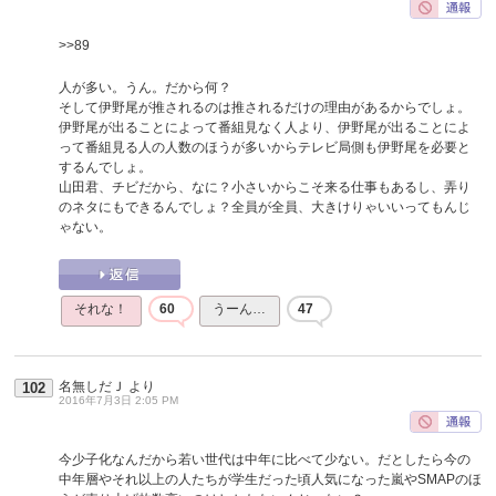
>>89
人が多い。うん。だから何？
そして伊野尾が推されるのは推されるだけの理由があるからでしょ。
伊野尾が出ることによって番組見なく人より、伊野尾が出ることによ
って番組見る人の人数のほうが多いからテレビ局側も伊野尾を必要と
するんでしょ。
山田君、チビだから、なに？小さいからこそ来る仕事もあるし、弄り
のネタにもできるんでしょ？全員が全員、大きけりゃいいってもんじ
ゃない。
それな！
60
うーん…
47
名無しだＪ
より
102
2016年7月3日 2:05 PM
今少子化なんだから若い世代は中年に比べて少ない。だとしたら今の
中年層やそれ以上の人たちが学生だった頃人気になった嵐やSMAPのほ