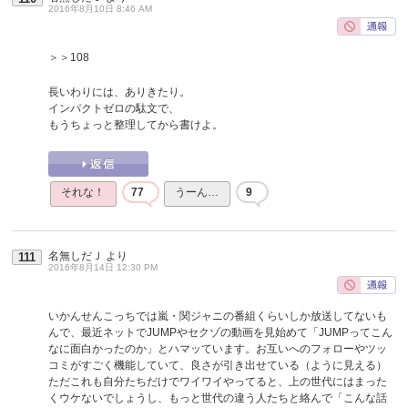
2016年8月10日 8:46 AM
＞＞108
長いわりには、ありきたり。
インパクトゼロの駄文で、
もうちょっと整理してから書けよ。
それな！
77
うーん…
9
名無しだＪ
より
111
2016年8月14日 12:30 PM
いかんせんこっちでは嵐・関ジャニの番組くらいしか放送してないも
んで、最近ネットでJUMPやセクゾの動画を見始めて「JUMPってこん
なに面白かったのか」とハマッています。お互いへのフォローやツッ
コミがすごく機能していて、良さが引き出せている（ように見える）
ただこれも自分たちだけでワイワイやってると、上の世代にはまった
くウケないでしょうし、もっと世代の違う人たちと絡んで「こんな話