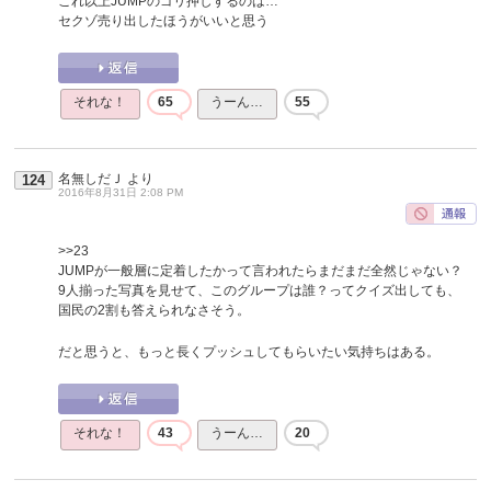
これ以上JUMPのゴリ押しするのは…
セクゾ売り出したほうがいいと思う
それな！
65
うーん…
55
名無しだＪ
より
124
2016年8月31日 2:08 PM
>>23
JUMPが一般層に定着したかって言われたらまだまだ全然じゃない？
9人揃った写真を見せて、このグループは誰？ってクイズ出しても、
国民の2割も答えられなさそう。
だと思うと、もっと長くプッシュしてもらいたい気持ちはある。
それな！
43
うーん…
20