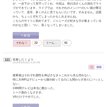
が、一歩下がって見守ってくれ、今回は、初の涼介くんの演出でライ
ブができています。ライブでは、それぞれのメンバーのいい面が際立
っていて、是非、多くの人に見てもらいたいです。すみません。話題
から、ちょっとずれてしまったかもしれませんね。
こちらのサイトに初めてきて、ジャニーズが好きな方が集まっている
のかなと思い、つい、長くなってしまいました。
それな！
22
うーん…
41
名無しだＪ
より
121
2016年8月29日 9:28 PM
後輩達はそれぞれ個性を伸ばさなきゃこれから先も売れない。
特にJUMPはデビューから随分経ってるのにも関わらず未だにパッとし
ない。
24時間テレビは本当に酷かった。
トーク面白くなさすぎ。
V6だけで十分でした。