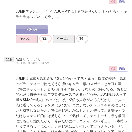
JUMPファンだけど、今のJUMPでは正直物足りない。もっともっとキ
ラキラ光っていって欲しい。
それな！
32
うーん…
30
名無しだＪ
より
115
2016年8月23日 8:23 AM
JUMPは岡本＆高木＆薮の3人にかかってると思う。岡本の英語、高木
のバラエティーで使えそうな濃いキャラ、薮のスポーツとか豆知識
（特にサッカー）、と3人それぞれ使えそうなものは持ってる。あとは
どれだけ自分をセルフプロデュースできるかどうか。JUMPは9人って
嵐＆SMAPの5人に比べてだいたい2倍も人数がいるんだから、一人一
人に廻ってくるチャンスは少ない。その少ないチャンスをものにしな
いと成功しないかと。特に伊野尾とかはもともと持ってた建築キャラ
だけじゃテレビ的には足りないって気付いて、テキトーキャラを前面
に打ち出し始めたから、今みたいにバラエティーのレギュラー2本持っ
たりできるようになった。伊野尾はゴリ推しって言う人もいるけど、
ゴリ推しされるためには自分の努力がないとと推されないと私は思う