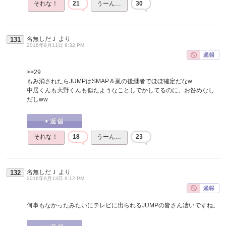
それな！
21
うーん…
30
名無しだＪ
より
131
2016年9月11日 9:32 PM
>>29
もみ消されたらJUMPはSMAP＆嵐の後継者でほぼ確定だなw
中居くんも大野くんも似たようなことしでかしてるのに、お咎めなし
だしww
それな！
18
うーん…
23
名無しだＪ
より
132
2016年9月13日 9:12 PM
何事もなかったみたいにテレビに出られるJUMPの皆さん凄いですね。