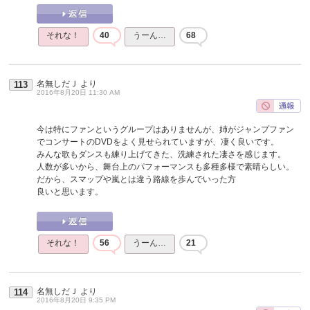
それな！
40
うーん…
68
名無しだＪ
より
113
2016年8月20日 11:30 AM
今は特にファンというグループはありませんが、姉がジャンプファン
でコンサートのDVDをよく見せられていますが、凄く良いです。
みんな歌もダンスも練り上げてきた、洗練された凄さを感じます。
人数が多いから、舞台上のパフォーマンスも多種多様で素晴らしい。
だから、スマップや嵐とは違う路線を歩んでいった方
良いと思います。
それな！
56
うーん…
21
名無しだＪ
より
114
2016年8月20日 9:35 PM