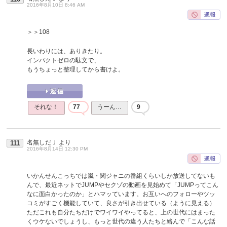
2016年8月10日 8:46 AM
＞＞108
長いわりには、ありきたり。
インパクトゼロの駄文で、
もうちょっと整理してから書けよ。
それな！
77
うーん…
9
名無しだＪ
より
111
2016年8月14日 12:30 PM
いかんせんこっちでは嵐・関ジャニの番組くらいしか放送してないも
んで、最近ネットでJUMPやセクゾの動画を見始めて「JUMPってこん
なに面白かったのか」とハマッています。お互いへのフォローやツッ
コミがすごく機能していて、良さが引き出せている（ように見える）
ただこれも自分たちだけでワイワイやってると、上の世代にはまった
くウケないでしょうし、もっと世代の違う人たちと絡んで「こんな話