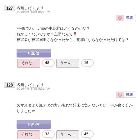
名無しだＪ
より
127
2016年9月4日 8:09 PM
>>48
でわ、jumpの中島君はどうなのかな？
おかしくないですか？主演なんて
被害者が被害届出さなかったから、犯罪にならなかっただけでは？
それな！
48
うーん…
16
名無しだＪ
より
128
2016年9月7日 5:31 AM
スマオタより嵐オタの方が哀れで始末に負えないという事が良く分か
りましたｗ
それな！
32
うーん…
45