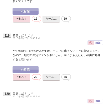
多くて？？です。
それな！
12
うーん…
29
名無しだＪ
より
119
2016年8月23日 5:38 PM
>>87
確かにHey!Say!JUMPは、テレビに出てないことに驚きました。
なのに、地方の固定ファンが多いとか。露出がふえたら、確実に爆発
すると思います。
それな！
20
うーん…
35
名無しだＪ
より
120
2016年8月23日 8:37 PM