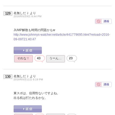
名無しだＪ
より
129
2016年9月9日 9:44 PM
JUMP解散も時間の問題かもw
http://www.johnnys-watcher.net/article/441779695.html?reload=2016-
09-09T21:40:47
それな！
43
うーん…
23
名無しだＪ
より
130
2016年9月11日 6:19 PM
東スポは、信用性ないですよね。
出る杭は打たれるかな。