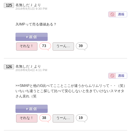
名無しだＪ
より
125
2016年9月1日 9:30 PM
JUMPって売る価値ある？
それな！
73
うーん…
39
名無しだＪ
より
126
2016年9月4日 4:11 PM
>>SMAPと他のG比べてこことここが違うからムリムリって・・（笑）
いちいち違うとこ探して比べて安心しないと生きていけないスマオタ
さん哀れ（笑
それな！
38
うーん…
19