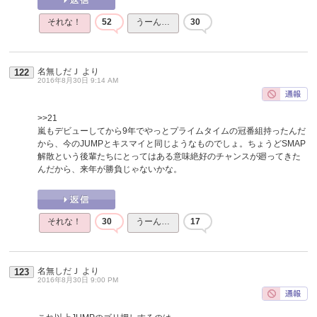
それな！
52
うーん…
30
名無しだＪ
より
122
2016年8月30日 9:14 AM
>>21
嵐もデビューしてから9年でやっとプライムタイムの冠番組持ったんだ
から、今のJUMPとキスマイと同じようなものでしょ。ちょうどSMAP
解散という後輩たちにとってはある意味絶好のチャンスが廻ってきた
んだから、来年が勝負じゃないかな。
それな！
30
うーん…
17
名無しだＪ
より
123
2016年8月30日 9:00 PM