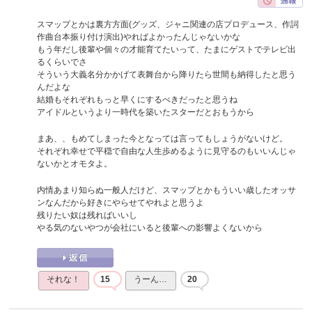
スマップとかは裏方方面(グッズ、ジャニ関連の店プロデュース、作詞
作曲台本振り付け演出)やればよかったんじゃないかな
もう年だし後輩や個々の才能育てたいって、たまにゲストでテレビ出
るくらいでさ
そういう大義名分かかげて表舞台から降りたら世間も納得したと思う
んだよな
結婚もそれぞれもっと早くにするべきだったと思うね
アイドルというより一時代を築いたスターだとおもうから
まあ、、もめてしまった今となっては言ってもしょうがないけど。
それぞれ幸せで平穏で自由な人生歩めるように見守るのもいいんじゃ
ないかとオモタよ。
内情あまり知らぬ一般人だけど、スマップとかもういい歳したオッサ
ンなんだから好きにやらせてやれよと思うよ
残りたい奴は残ればいいし
やる気のないやつが会社にいると後輩への影響よくないから
それな！
15
うーん…
20