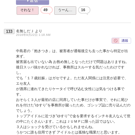
それな！
49
うーん…
16
名無しだＪ
より
133
2016年9月22日 1:18 AM
中島君の「抱きつき」は、被害者が通報後立ち去った事から特定が出
来ず、
被害届も出ていない為 お咎め無しとなっただけで問題はありますね。
後日スッパ抜かれなければ、事務所はスルーする気だったわけです
し。
でも「１７歳妊娠」はガセですよ。ただ友人関係には注意が必要で、
エセ友人
が酒席に連れてきたりケータイで呼び込む女性には気をつける事で
す。
おそらく３人が最初の店に同席していた事だけが事実で、それに尾ひ
れを付けた”ゆすり”を事務所が蹴ったため、ゴシップ誌に売り込んだの
でしょう。
トップアイドルに近づき”ゆすり”で金を要求するインチキ友人なんて世
の中にたくさんいます。これはＪＵＭＰに限った話ではない。
３人はショックを受けているかもしれませんね。
うかつに誰も信用できず アイドルとは孤独な職業だと思います。