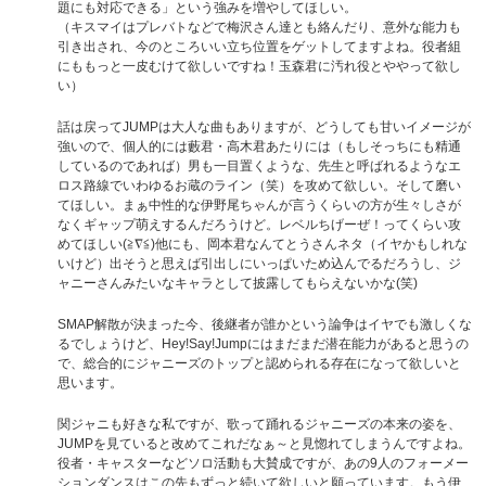
題にも対応できる」という強みを増やしてほしい。
（キスマイはプレバトなどで梅沢さん達とも絡んだり、意外な能力も
引き出され、今のところいい立ち位置をゲットしてますよね。役者組
にももっと一皮むけて欲しいですね！玉森君に汚れ役とややって欲し
い）
話は戻ってJUMPは大人な曲もありますが、どうしても甘いイメージが
強いので、個人的には藪君・高木君あたりには（もしそっちにも精通
しているのであれば）男も一目置くような、先生と呼ばれるようなエ
ロス路線でいわゆるお蔵のライン（笑）を攻めて欲しい。そして磨い
てほしい。まぁ中性的な伊野尾ちゃんが言うくらいの方が生々しさが
なくギャップ萌えするんだろうけど。レベルちげーぜ！ってくらい攻
めてほしい(≧∇≦)他にも、岡本君なんてとうさんネタ（イヤかもしれな
いけど）出そうと思えば引出しにいっぱいため込んでるだろうし、ジ
ャニーさんみたいなキャラとして披露してもらえないかな(笑)
SMAP解散が決まった今、後継者が誰かという論争はイヤでも激しくな
るでしょうけど、Hey!Say!Jumpにはまだまだ潜在能力があると思うの
で、総合的にジャニーズのトップと認められる存在になって欲しいと
思います。
関ジャニも好きな私ですが、歌って踊れるジャニーズの本来の姿を、
JUMPを見ていると改めてこれだなぁ～と見惚れてしまうんですよね。
役者・キャスターなどソロ活動も大賛成ですが、あの9人のフォーメー
ションダンスはこの先もずっと続いて欲しいと願っています。もう伊