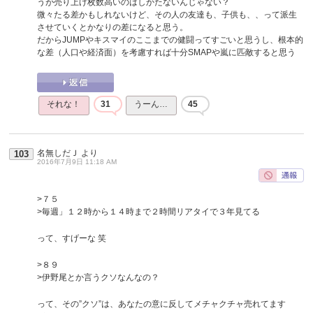
うが売り上げ枚数高いのはしかたないんじゃない？
微々たる差かもしれないけど、その人の友達も、子供も、、って派生
させていくとかなりの差になると思う。
だからJUMPやキスマイのここまでの健闘ってすごいと思うし、根本的
な差（人口や経済面）を考慮すれば十分SMAPや嵐に匹敵すると思う
それな！
31
うーん…
45
名無しだＪ
より
103
2016年7月9日 11:18 AM
>７５
>毎週」１２時から１４時まで２時間リアタイで３年見てる
って、すげーな 笑
>８９
>伊野尾とか言うクソなんなの？
って、その”クソ”は、あなたの意に反してメチャクチャ売れてます