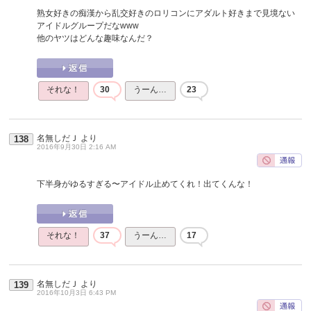
熟女好きの痴漢から乱交好きのロリコンにアダルト好きまで見境ない
アイドルグループだなwww
他のヤツはどんな趣味なんだ？
それな！
30
うーん…
23
名無しだＪ
より
138
2016年9月30日 2:16 AM
下半身がゆるすぎる〜アイドル止めてくれ！出てくんな！
それな！
37
うーん…
17
名無しだＪ
より
139
2016年10月3日 6:43 PM