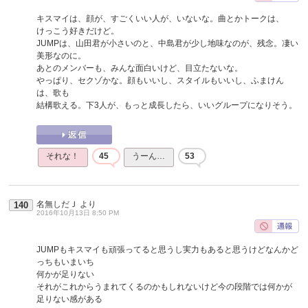
キスマイは、顔が、すごくいい人が、いないな。曲とかトークは、
けっこう好きだけど。
JUMPは、山田君が小さいのと、中島君が少し地味なのが、残念。凄い
美形なのに。
あとのメンバーも、みんな面白いけど、目立たないな。
やっぱり、セクゾかな。顔もいいし、スタイルもいいし、ふまけん
は、歌も
結構歌える。下3人が、もっと成長したら、いいグループになりそう。
それな！
45
うーん…
53
名無しだＪ
より
140
2016年10月13日 8:50 PM
JUMPもキスマイも頑張ってると思うし実力もあると思うけどなんかど
っちもいまいち
何かが足りない
それがこれからうまれてくるのかもしれないけど今の段階では何かが
足りない感がある