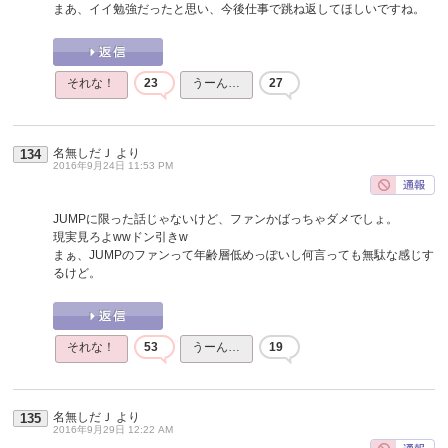
まあ、イイ勉強だったと思い、今後仕事で跳ね返してほしいですね。
それな！
23
うーん…
27
名無しだＪ
より
134
2016年9月24日 11:53 PM
JUMPに限った話じゃないけど、ファンかばっちゃダメでしょ。
現実見ろよwwドン引きw
まぁ、JUMPのファンって年齢層低めっぽいし何言っても無駄な感じす
るけど。
それな！
53
うーん…
19
名無しだＪ
より
135
2016年9月29日 12:22 AM