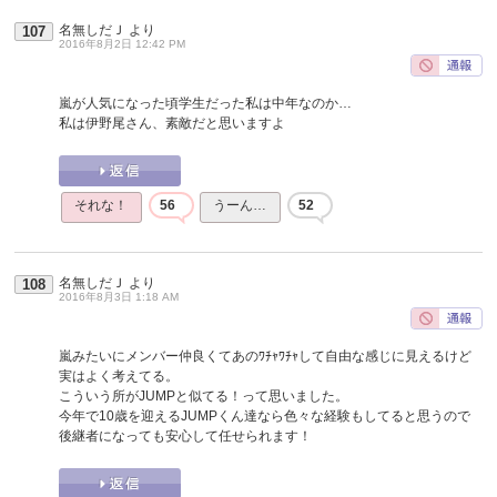
名無しだＪ
より
107
2016年8月2日 12:42 PM
嵐が人気になった頃学生だった私は中年なのか…
私は伊野尾さん、素敵だと思いますよ
それな！
56
うーん…
52
名無しだＪ
より
108
2016年8月3日 1:18 AM
嵐みたいにメンバー仲良くてあのﾜﾁｬﾜﾁｬして自由な感じに見えるけど
実はよく考えてる。
こういう所がJUMPと似てる！って思いました。
今年で10歳を迎えるJUMPくん達なら色々な経験もしてると思うので
後継者になっても安心して任せられます！