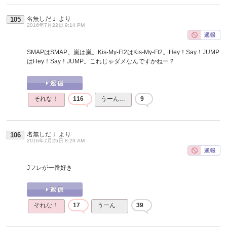
名無しだＪ
より
105
2016年7月22日 9:14 PM
SMAPはSMAP。嵐は嵐。Kis-My-Ft2はKis-My-Ft2。Hey！Say！JUMP
はHey！Say！JUMP。これじゃダメなんですかねー？
それな！
116
うーん…
9
名無しだＪ
より
106
2016年7月25日 8:29 AM
Jフレが一番好き
それな！
17
うーん…
39