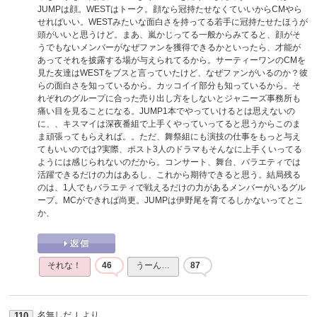
JUMPは顔。WESTはトーク。顔なら冠持たせなくていいからCMやら
せればいい。WESTみたいな面白さを持ってる若手に冠持たせたほうが
頭がいいと思うけど。まあ、嵐かじってる一般からみてると、顔がそ
うでもないメンバーがなぜファンを獲得できるかといったら、才能が
あってそれを披露する場が与えられてるから。サーティーワンのCMを
見た友達はWESTをブスと言っていたけど、なぜファンがいるのか？彼
らの面白さを知っているから。カッコイイ部分も知っているから。そ
れぞれのグループに合った売り出し方をしないとジャニーズ事務所も
痛い目を見ることになる。JUMP1本でやっていけるとは思えないの
に、、キスマイは深夜番組で上手くやっていってると思うからこのま
ま頑張ってもらえれば。。ただ、舞祭組にも演技の仕事をもっと与え
てもいいのでは?実際、ポスト3人のドラマもそんなに上手くいってる
ようには感じられないのだから。コンサート、舞台、バラエティでは
活躍できるだけの力はあるし、これから期待できると思う。結局残る
のは、1人でもバラエティで戦えるだけの力があるメンバーがいるグル
ープ。MCができれば尚更。JUMPは伊野尾を育てるしかないってとこ
か、
それな！
46
うーん…
87
名無しだＪ
より
110