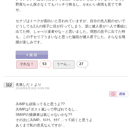
野尾ちゃん探さなくてもバッチリ映るし、かわいい表情も見てて幸
せ。
セクゾはトークが面白いと言われていますが、自分の先入観のせいで
どうしても2人の様子に目が行ってしまう。逆に健人君が一人で番組に
出てた時、しゃべり達者やな～と思いました。理想の息子に出てた時
も、この子セリフうまいなと思った脇役が健人君でした。さらなる飛
躍が楽しみです。
それな！
53
うーん…
27
名無しだＪ
より
112
2016年8月18日 9:09 PM
JUMPも頑張ってると思うよ??
JUMPは｢ポスト嵐｣って呼ばれてるし…
SMAPの後継者は嵐じゃないかな??
その次にJUMP、ｷｽﾏｲ、ｾｸｿﾞ…って続くと思うよ
あくまで私の意見なんですが…