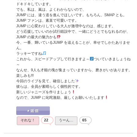
ドキドキしています。
でも、私は、嵐は、よくわからないので、
JUMP には、違う道を進んでほしいです。もちろん、SMAP とも。
JUMP ファンは、素直で可愛いです。
JUMP に心変わりしている大人が激増中なのは、感じます。
どう応援していいのか試行錯誤中で、一緒にどうとでもなれるのが、
JUMP の最大の魅力かも
今、一番、輝いているJUMP を追えることが、幸せでしかたありませ
ん。
ラッキーですね
これから、スピードアップして行きますよ～
ついていきましょうね
～
なんせ、9人も才能の塊が集まっていますから、磨きがいがあります。
楽しみも!!!
今回のライブを見て、確信しました
彼らは、全員が素晴らしく個性的です。
新しいジャニーズを作りましょう
なので、JUMP に叱咤激励、厳しくお願いいたします
それな！
22
うーん…
65