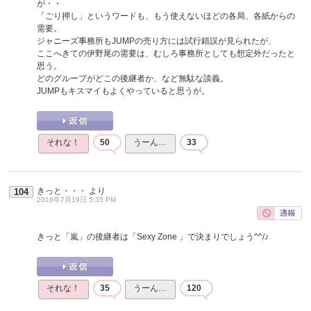
が・・
「ごり押し」というワードも、もう使えないほどの各局、各紙からの
需要。
ジャニーズ事務所もJUMPの売り方には試行錯誤が見られたが、
ここへきての伊野尾の需要は、むしろ事務所としても想定外だったと
思う。
どのグループがどこの後継者か、など無駄な談義。
JUMPもキスマイもよくやっていると思うが。
それな！
50
うーん…
33
きっと・・・
より
104
2016年7月19日 5:35 PM
きっと「嵐」の後継者は「Sexy Zone 」で決まりでしょう^^/♪
それな！
35
うーん…
120