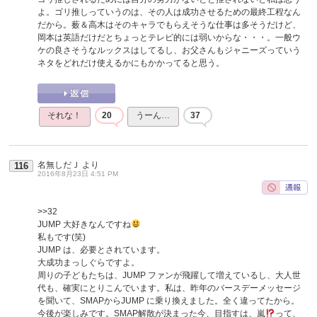
よ。ゴリ推しっていうのは、その人は成功させるための最終工程なん
だから。薮＆高木はそのキャラでもらえそうな仕事は多そうだけど、
岡本は英語だけだとちょっとテレビ的には弱いからな・・・。一般ウ
ケの良さそうなルックスはしてるし、お父さんもジャニーズっていう
ネタをどれだけ使えるかにもかかってると思う。
それな！
20
うーん…
37
名無しだＪ
より
116
2016年8月23日 4:51 PM
>>32
JUMP 大好きなんですね
私もです(笑)
JUMP は、必要とされています。
大成功まっしぐらですよ。
周りの子どもたちは、JUMP ファンが飛躍して増えているし、大人世
代も、確実にとりこんでいます。私は、昨年のバースデーメッセージ
を聞いて、SMAPからJUMP に乗り換えました。全く違ってたから。
今後が楽しみです。SMAP解散が決まった今、目指すは、嵐
って、