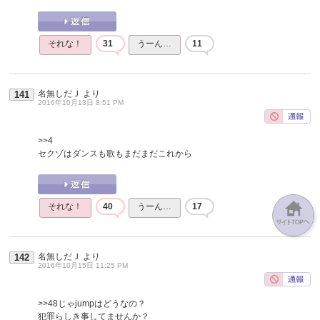
それな！
31
うーん…
11
名無しだＪ
より
141
2016年10月13日 8:51 PM
>>4
セクゾはダンスも歌もまだまだこれから
それな！
40
うーん…
17
名無しだＪ
より
142
2016年10月15日 11:25 PM
>>48
じゃjumpはどうなの？
犯罪らしき事してませんか？