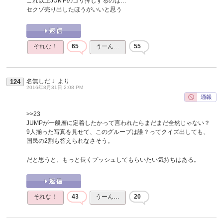
これ以上JUMPのゴリ押しするのは…
セクゾ売り出したほうがいいと思う
それな！
65
うーん…
55
名無しだＪ
より
124
2016年8月31日 2:08 PM
>>23
JUMPが一般層に定着したかって言われたらまだまだ全然じゃない？
9人揃った写真を見せて、このグループは誰？ってクイズ出しても、
国民の2割も答えられなさそう。
だと思うと、もっと長くプッシュしてもらいたい気持ちはある。
それな！
43
うーん…
20