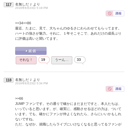
名無しだＪ
より
117
2016年8月23日 5:19 PM
>>34
>>86
最近、たまに、見て、大ちゃんのゆるさにわらわせてもらってます。
ハートの強さが魅力。それに、１年そこそこで、あれだけの成長ぶり
に評価は高いと聞いてます。
それな！
19
うーん…
33
名無しだＪ
より
118
2016年8月23日 5:34 PM
>>66
JUMP ファンです。その通りで確かにまだまだですと、本人たちは、
いっていると思います。が、確実に、感動させるほどの力は、ついて
います。でも、確かにファンが仲よくなれたら、さらにいいかもしれ
ないですね。
ただ、なぜか、就職したらライブにいけなくなると思ってるファンが