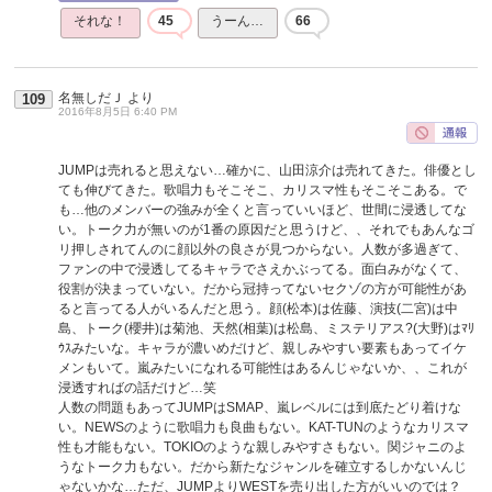
それな！
45
うーん…
66
名無しだＪ
より
109
2016年8月5日 6:40 PM
JUMPは売れると思えない…確かに、山田涼介は売れてきた。俳優とし
ても伸びてきた。歌唱力もそこそこ、カリスマ性もそこそこある。で
も…他のメンバーの強みが全くと言っていいほど、世間に浸透してな
い。トーク力が無いのが1番の原因だと思うけど、、それでもあんなゴ
リ押しされてんのに顔以外の良さが見つからない。人数が多過ぎて、
ファンの中で浸透してるキャラでさえかぶってる。面白みがなくて、
役割が決まっていない。だから冠持ってないセクゾの方が可能性があ
ると言ってる人がいるんだと思う。顔(松本)は佐藤、演技(二宮)は中
島、トーク(櫻井)は菊池、天然(相葉)は松島、ミステリアス?(大野)はﾏﾘ
ｳｽみたいな。キャラが濃いめだけど、親しみやすい要素もあってイケ
メンもいて。嵐みたいになれる可能性はあるんじゃないか、、これが
浸透すればの話だけど…笑
人数の問題もあってJUMPはSMAP、嵐レベルには到底たどり着けな
い。NEWSのように歌唱力も良曲もない。KAT-TUNのようなカリスマ
性も才能もない。TOKIOのような親しみやすさもない。関ジャニのよ
うなトーク力もない。だから新たなジャンルを確立するしかないんじ
ゃないかな…ただ、JUMPよりWESTを売り出した方がいいのでは？