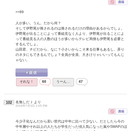
>>89
人が多い。うん。だから何？
そして伊野尾が推されるのは推されるだけの理由があるからでしょ。
伊野尾が出ることによって番組見なく人より、伊野尾が出ることによ
って番組見る人の人数のほうが多いからテレビ局側も伊野尾を必要と
するんでしょ。
山田君、チビだから、なに？小さいからこそ来る仕事もあるし、弄り
のネタにもできるんでしょ？全員が全員、大きけりゃいいってもんじ
ゃない。
それな！
60
うーん…
47
名無しだＪ
より
102
2016年7月3日 2:05 PM
今少子化なんだから若い世代は中年に比べて少ない。だとしたら今の
中年層やそれ以上の人たちが学生だった頃人気になった嵐やSMAPのほ