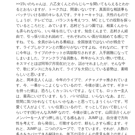
>>15
いのちゃんは、八乙女くんとのらじらーを聞いてもらえるとわか
るとおもいますが、トーク力は、間違いないです。真面目な相談事も
バッチリいける頭のキレる人です。テキトーキャラは、天性のもので
しょうが、テレビでは、バランスを考えつつ、MC としての役割を探っ
ているところだと、みています。志村どうぶつ園では、相葉くんから
も弄られながら、いい味を出しています。知念くんまで、志村さん経
由で、引っ張り出され始めて、それぞれのいい面が出始めてる感じで
すね。でも、全員がみられる番組は、全国放送ではないのが残念で
す。ライブしかファンとの繋がりがないですよね。それなのに、すで
に今年は、ライブのチケットが高額取引されすぎ、入手困難になって
しまいました。ファンクラブ会員数も、昨年からスゴい勢いで増え、
キスマイとほぼ同等(7月現在)だとか。話がそれましたが、そんな中
で、歌にダンスに力を入れて、ライブを大切にしている姿勢は、素晴
らしいと思います。
あと、岡本圭人くんは、今年のライブで、メチャメチャ推されていま
す。今、一番かっこよくなっているので、今後が楽しみです。ギター
を持った彼は、恐ろしくカッコいいですよ。なくても、ロッカー圭人
は、最高にいけています。もう、パパの話は、いらないなあ。まだ、
世間に気づかれなくてもいいかなあ～と思ってしまうくらいです。可
愛くて人がよくて、いい位置にいるので、そっとしておいて欲しいく
らいです(笑)そんなJUMP なので、今後が楽しみです。山田涼介くんが
メンバーを一人ずつ押し出してる感もあり、JUMP は、自分達で方向
性を考えて、自ら発信し、行動するので、頼もしさすら感じます。そ
れと、JUMP は、二つのグループで、できています。それが、人数の
多さをカバーできる秘訣かも。年下の涼介くんの意見を年上の光くん