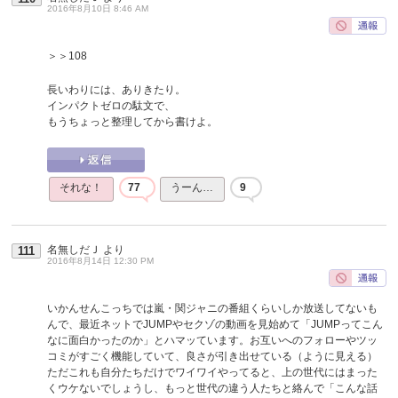
2016年8月10日 8:46 AM
＞＞108
長いわりには、ありきたり。
インパクトゼロの駄文で、
もうちょっと整理してから書けよ。
それな！
77
うーん…
9
名無しだＪ
より
111
2016年8月14日 12:30 PM
いかんせんこっちでは嵐・関ジャニの番組くらいしか放送してないも
んで、最近ネットでJUMPやセクゾの動画を見始めて「JUMPってこん
なに面白かったのか」とハマッています。お互いへのフォローやツッ
コミがすごく機能していて、良さが引き出せている（ように見える）
ただこれも自分たちだけでワイワイやってると、上の世代にはまった
くウケないでしょうし、もっと世代の違う人たちと絡んで「こんな話