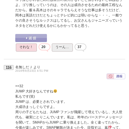
よ。ゴリ推しっていうのは、その人は成功させるための最終工程なん
だから。薮＆高木はそのキャラでもらえそうな仕事は多そうだけど、
岡本は英語だけだとちょっとテレビ的には弱いからな・・・。一般ウ
ケの良さそうなルックスはしてるし、お父さんもジャニーズっていう
ネタをどれだけ使えるかにもかかってると思う。
それな！
20
うーん…
37
名無しだＪ
より
116
2016年8月23日 4:51 PM
>>32
JUMP 大好きなんですね
私もです(笑)
JUMP は、必要とされています。
大成功まっしぐらですよ。
周りの子どもたちは、JUMP ファンが飛躍して増えているし、大人世
代も、確実にとりこんでいます。私は、昨年のバースデーメッセージ
を聞いて、SMAPからJUMP に乗り換えました。全く違ってたから。
今後が楽しみです。SMAP解散が決まった今、目指すは、嵐
って、