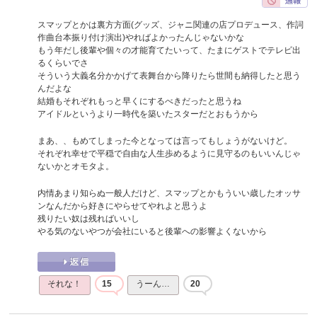
スマップとかは裏方方面(グッズ、ジャニ関連の店プロデュース、作詞
作曲台本振り付け演出)やればよかったんじゃないかな
もう年だし後輩や個々の才能育てたいって、たまにゲストでテレビ出
るくらいでさ
そういう大義名分かかげて表舞台から降りたら世間も納得したと思う
んだよな
結婚もそれぞれもっと早くにするべきだったと思うね
アイドルというより一時代を築いたスターだとおもうから
まあ、、もめてしまった今となっては言ってもしょうがないけど。
それぞれ幸せで平穏で自由な人生歩めるように見守るのもいいんじゃ
ないかとオモタよ。
内情あまり知らぬ一般人だけど、スマップとかもういい歳したオッサ
ンなんだから好きにやらせてやれよと思うよ
残りたい奴は残ればいいし
やる気のないやつが会社にいると後輩への影響よくないから
それな！
15
うーん…
20