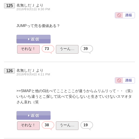
名無しだＪ
より
125
2016年9月1日 9:30 PM
JUMPって売る価値ある？
それな！
73
うーん…
39
名無しだＪ
より
126
2016年9月4日 4:11 PM
>>SMAPと他のG比べてこことここが違うからムリムリって・・（笑）
いちいち違うとこ探して比べて安心しないと生きていけないスマオタ
さん哀れ（笑
それな！
38
うーん…
19