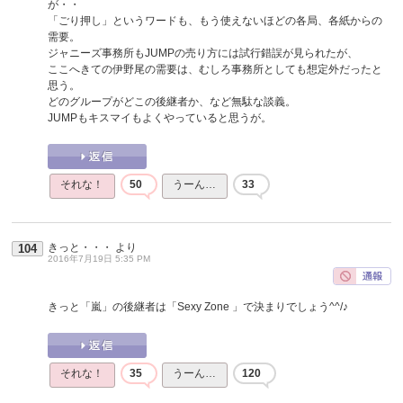
が・・
「ごり押し」というワードも、もう使えないほどの各局、各紙からの
需要。
ジャニーズ事務所もJUMPの売り方には試行錯誤が見られたが、
ここへきての伊野尾の需要は、むしろ事務所としても想定外だったと
思う。
どのグループがどこの後継者か、など無駄な談義。
JUMPもキスマイもよくやっていると思うが。
それな！
50
うーん…
33
きっと・・・
より
104
2016年7月19日 5:35 PM
きっと「嵐」の後継者は「Sexy Zone 」で決まりでしょう^^/♪
それな！
35
うーん…
120