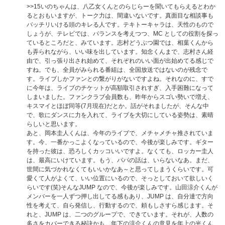
>>15
いのちゃんは、八乙女くんとのらじらーを聞いてもらえるとわか
るとおもいますが、トーク力は、間違いないです。真面目な相談事も
バッチリいける頭のキレる人です。テキトーキャラは、天性のもので
しょうが、テレビでは、バランスを考えつつ、MC としての役割を探っ
ているところだと、みています。志村どうぶつ園では、相葉くんから
も弄られながら、いい味を出しています。知念くんまで、志村さん経
由で、引っ張り出され始めて、それぞれのいい面が出始めてる感じで
すね。でも、全員がみられる番組は、全国放送ではないのが残念で
す。ライブしかファンとの繋がりがないですよね。それなのに、すで
に今年は、ライブのチケットが高額取引されすぎ、入手困難になって
しまいました。ファンクラブ会員数も、昨年からスゴい勢いで増え、
キスマイとほぼ同等(7月現在)だとか。話がそれましたが、そんな中
で、歌にダンスに力を入れて、ライブを大切にしている姿勢は、素晴
らしいと思います。
あと、岡本圭人くんは、今年のライブで、メチャメチャ推されていま
す。今、一番かっこよくなっているので、今後が楽しみです。ギター
を持った彼は、恐ろしくカッコいいですよ。なくても、ロッカー圭人
は、最高にいけています。もう、パパの話は、いらないなあ。まだ、
世間に気づかれなくてもいいかなあ～と思ってしまうくらいです。可
愛くて人がよくて、いい位置にいるので、そっとしておいて欲しいく
らいです(笑)そんなJUMP なので、今後が楽しみです。山田涼介くんが
メンバーを一人ずつ押し出してる感もあり、JUMP は、自分達で方向
性を考えて、自ら発信し、行動するので、頼もしさすら感じます。そ
れと、JUMP は、二つのグループで、できています。それが、人数の
多さをカバーできる秘訣かも。年下の涼介くんの意見を年上の光くん