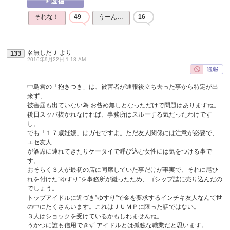
それな！
49
うーん…
16
名無しだＪ
より
133
2016年9月22日 1:18 AM
中島君の「抱きつき」は、被害者が通報後立ち去った事から特定が出
来ず、
被害届も出ていない為 お咎め無しとなっただけで問題はありますね。
後日スッパ抜かれなければ、事務所はスルーする気だったわけです
し。
でも「１７歳妊娠」はガセですよ。ただ友人関係には注意が必要で、
エセ友人
が酒席に連れてきたりケータイで呼び込む女性には気をつける事で
す。
おそらく３人が最初の店に同席していた事だけが事実で、それに尾ひ
れを付けた”ゆすり”を事務所が蹴ったため、ゴシップ誌に売り込んだの
でしょう。
トップアイドルに近づき”ゆすり”で金を要求するインチキ友人なんて世
の中にたくさんいます。これはＪＵＭＰに限った話ではない。
３人はショックを受けているかもしれませんね。
うかつに誰も信用できず アイドルとは孤独な職業だと思います。