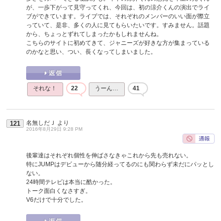
が、一歩下がって見守ってくれ、今回は、初の涼介くんの演出でライ
ブができています。ライブでは、それぞれのメンバーのいい面が際立
っていて、是非、多くの人に見てもらいたいです。すみません。話題
から、ちょっとずれてしまったかもしれませんね。
こちらのサイトに初めてきて、ジャニーズが好きな方が集まっている
のかなと思い、つい、長くなってしまいました。
それな！
22
うーん…
41
名無しだＪ
より
121
2016年8月29日 9:28 PM
後輩達はそれぞれ個性を伸ばさなきゃこれから先も売れない。
特にJUMPはデビューから随分経ってるのにも関わらず未だにパッとし
ない。
24時間テレビは本当に酷かった。
トーク面白くなさすぎ。
V6だけで十分でした。