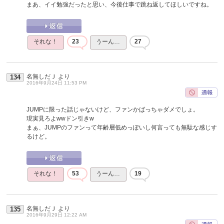
まあ、イイ勉強だったと思い、今後仕事で跳ね返してほしいですね。
それな！
23
うーん…
27
名無しだＪ
より
134
2016年9月24日 11:53 PM
JUMPに限った話じゃないけど、ファンかばっちゃダメでしょ。
現実見ろよwwドン引きw
まぁ、JUMPのファンって年齢層低めっぽいし何言っても無駄な感じす
るけど。
それな！
53
うーん…
19
名無しだＪ
より
135
2016年9月29日 12:22 AM