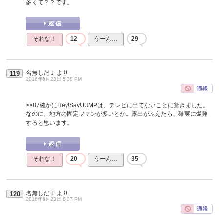
多くて？？です。
それな！
12
うーん…
29
名無しだＪ
より
119
2016年8月23日 5:38 PM
>>87
確かにHey!Say!JUMPは、テレビに出てないことに驚きました。
なのに、地方の固定ファンが多いとか。露出がふえたら、確実に爆発
すると思います。
それな！
20
うーん…
35
名無しだＪ
より
120
2016年8月23日 8:37 PM