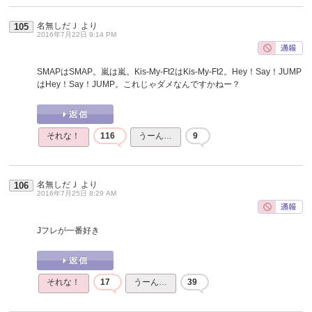
名無しだＪ
より
105
2016年7月22日 9:14 PM
SMAPはSMAP。嵐は嵐。Kis-My-Ft2はKis-My-Ft2。Hey！Say！JUMP
はHey！Say！JUMP。これじゃダメなんですかねー？
それな！
116
うーん…
9
名無しだＪ
より
106
2016年7月25日 8:29 AM
Jフレが一番好き
それな！
17
うーん…
39