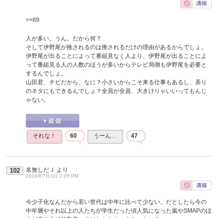
>>89
人が多い。うん。だから何？
そして伊野尾が推されるのは推されるだけの理由があるからでしょ。
伊野尾が出ることによって番組見なく人より、伊野尾が出ることによ
って番組見る人の人数のほうが多いからテレビ局側も伊野尾を必要と
するんでしょ。
山田君、チビだから、なに？小さいからこそ来る仕事もあるし、弄り
のネタにもできるんでしょ？全員が全員、大きけりゃいいってもんじ
ゃない。
それな！
60
うーん…
47
名無しだＪ
より
102
2016年7月3日 2:05 PM
今少子化なんだから若い世代は中年に比べて少ない。だとしたら今の
中年層やそれ以上の人たちが学生だった頃人気になった嵐やSMAPのほ