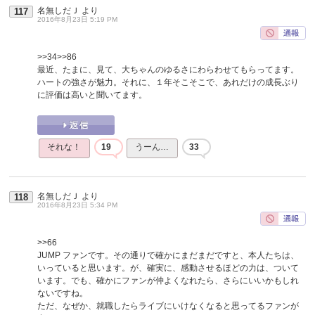
名無しだＪ
より
117
2016年8月23日 5:19 PM
>>34
>>86
最近、たまに、見て、大ちゃんのゆるさにわらわせてもらってます。
ハートの強さが魅力。それに、１年そこそこで、あれだけの成長ぶり
に評価は高いと聞いてます。
それな！
19
うーん…
33
名無しだＪ
より
118
2016年8月23日 5:34 PM
>>66
JUMP ファンです。その通りで確かにまだまだですと、本人たちは、
いっていると思います。が、確実に、感動させるほどの力は、ついて
います。でも、確かにファンが仲よくなれたら、さらにいいかもしれ
ないですね。
ただ、なぜか、就職したらライブにいけなくなると思ってるファンが