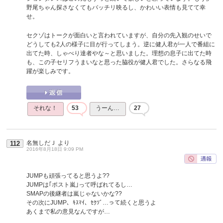
野尾ちゃん探さなくてもバッチリ映るし、かわいい表情も見てて幸
せ。
セクゾはトークが面白いと言われていますが、自分の先入観のせいで
どうしても2人の様子に目が行ってしまう。逆に健人君が一人で番組に
出てた時、しゃべり達者やな～と思いました。理想の息子に出てた時
も、この子セリフうまいなと思った脇役が健人君でした。さらなる飛
躍が楽しみです。
それな！
53
うーん…
27
名無しだＪ
より
112
2016年8月18日 9:09 PM
JUMPも頑張ってると思うよ??
JUMPは｢ポスト嵐｣って呼ばれてるし…
SMAPの後継者は嵐じゃないかな??
その次にJUMP、ｷｽﾏｲ、ｾｸｿﾞ…って続くと思うよ
あくまで私の意見なんですが…