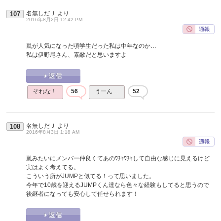
名無しだＪ
より
107
2016年8月2日 12:42 PM
嵐が人気になった頃学生だった私は中年なのか…
私は伊野尾さん、素敵だと思いますよ
それな！
56
うーん…
52
名無しだＪ
より
108
2016年8月3日 1:18 AM
嵐みたいにメンバー仲良くてあのﾜﾁｬﾜﾁｬして自由な感じに見えるけど
実はよく考えてる。
こういう所がJUMPと似てる！って思いました。
今年で10歳を迎えるJUMPくん達なら色々な経験もしてると思うので
後継者になっても安心して任せられます！