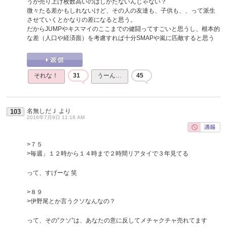
うが売り上げ枚数高いのはしかたないんじゃない？
微々たる差かもしれないけど、その人の友達も、子供も、、って派生
させていくとかなりの差になると思う。
だからJUMPやキスマイのここまでの健闘ってすごいと思うし、根本的
な差（人口や経済面）を考慮すれば十分SMAPや嵐に匹敵すると思う
それな！
31
うーん…
45
名無しだＪ
より
103
2016年7月9日 11:18 AM
>７５
>毎週」１２時から１４時まで２時間リアタイで３年見てる
って、すげーな 笑
>８９
>伊野尾とか言うクソなんなの？
って、その”クソ”は、あなたの意に反してメチャクチャ売れてます