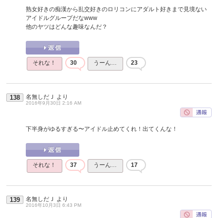
熟女好きの痴漢から乱交好きのロリコンにアダルト好きまで見境ない
アイドルグループだなwww
他のヤツはどんな趣味なんだ？
それな！
30
うーん…
23
名無しだＪ
より
138
2016年9月30日 2:16 AM
下半身がゆるすぎる〜アイドル止めてくれ！出てくんな！
それな！
37
うーん…
17
名無しだＪ
より
139
2016年10月3日 6:43 PM