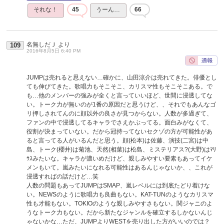
それな！
45
うーん…
66
名無しだＪ
より
109
2016年8月5日 6:40 PM
JUMPは売れると思えない…確かに、山田涼介は売れてきた。俳優とし
ても伸びてきた。歌唱力もそこそこ、カリスマ性もそこそこある。で
も…他のメンバーの強みが全くと言っていいほど、世間に浸透してな
い。トーク力が無いのが1番の原因だと思うけど、、それでもあんなゴ
リ押しされてんのに顔以外の良さが見つからない。人数が多過ぎて、
ファンの中で浸透してるキャラでさえかぶってる。面白みがなくて、
役割が決まっていない。だから冠持ってないセクゾの方が可能性があ
ると言ってる人がいるんだと思う。顔(松本)は佐藤、演技(二宮)は中
島、トーク(櫻井)は菊池、天然(相葉)は松島、ミステリアス?(大野)はﾏﾘ
ｳｽみたいな。キャラが濃いめだけど、親しみやすい要素もあってイケ
メンもいて。嵐みたいになれる可能性はあるんじゃないか、、これが
浸透すればの話だけど…笑
人数の問題もあってJUMPはSMAP、嵐レベルには到底たどり着けな
い。NEWSのように歌唱力も良曲もない。KAT-TUNのようなカリスマ
性も才能もない。TOKIOのような親しみやすさもない。関ジャニのよ
うなトーク力もない。だから新たなジャンルを確立するしかないんじ
ゃないかな…ただ、JUMPよりWESTを売り出した方がいいのでは？