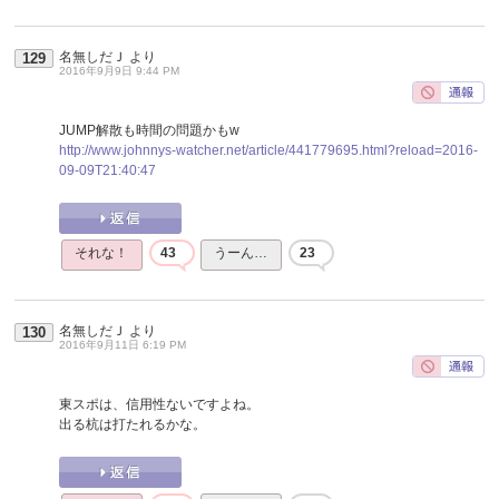
名無しだＪ
より
129
2016年9月9日 9:44 PM
JUMP解散も時間の問題かもw
http://www.johnnys-watcher.net/article/441779695.html?reload=2016-
09-09T21:40:47
それな！
43
うーん…
23
名無しだＪ
より
130
2016年9月11日 6:19 PM
東スポは、信用性ないですよね。
出る杭は打たれるかな。