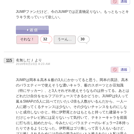
JUMPファンだけど、今のJUMPでは正直物足りない。もっともっとキ
ラキラ光っていって欲しい。
それな！
32
うーん…
30
名無しだＪ
より
115
2016年8月23日 8:23 AM
JUMPは岡本＆高木＆薮の3人にかかってると思う。岡本の英語、高木
のバラエティーで使えそうな濃いキャラ、薮のスポーツとか豆知識
（特にサッカー）、と3人それぞれ使えそうなものは持ってる。あとは
どれだけ自分をセルフプロデュースできるかどうか。JUMPは9人って
嵐＆SMAPの5人に比べてだいたい2倍も人数がいるんだから、一人一
人に廻ってくるチャンスは少ない。その少ないチャンスをものにしな
いと成功しないかと。特に伊野尾とかはもともと持ってた建築キャラ
だけじゃテレビ的には足りないって気付いて、テキトーキャラを前面
に打ち出し始めたから、今みたいにバラエティーのレギュラー2本持っ
たりできるようになった。伊野尾はゴリ推しって言う人もいるけど、
ゴリ推しされるためには自分の努力がないとと推されないと私は思う