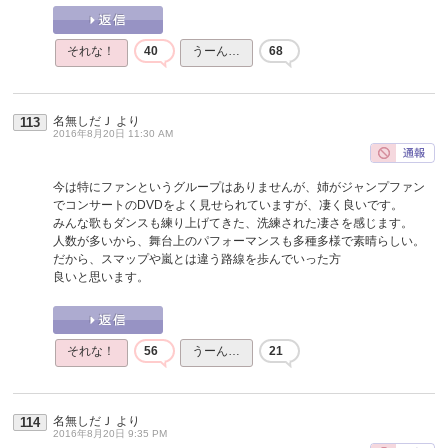
それな！
40
うーん…
68
名無しだＪ
より
113
2016年8月20日 11:30 AM
今は特にファンというグループはありませんが、姉がジャンプファン
でコンサートのDVDをよく見せられていますが、凄く良いです。
みんな歌もダンスも練り上げてきた、洗練された凄さを感じます。
人数が多いから、舞台上のパフォーマンスも多種多様で素晴らしい。
だから、スマップや嵐とは違う路線を歩んでいった方
良いと思います。
それな！
56
うーん…
21
名無しだＪ
より
114
2016年8月20日 9:35 PM