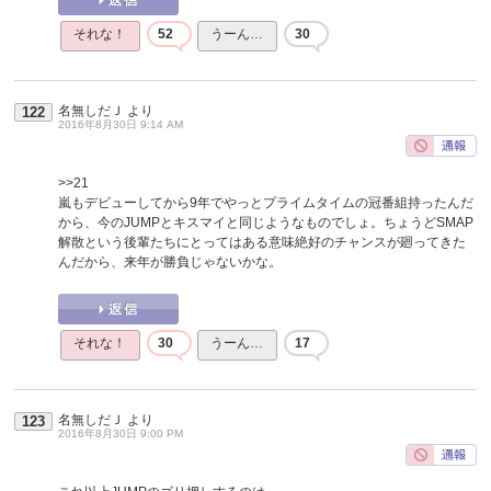
それな！
52
うーん…
30
名無しだＪ
より
122
2016年8月30日 9:14 AM
>>21
嵐もデビューしてから9年でやっとプライムタイムの冠番組持ったんだ
から、今のJUMPとキスマイと同じようなものでしょ。ちょうどSMAP
解散という後輩たちにとってはある意味絶好のチャンスが廻ってきた
んだから、来年が勝負じゃないかな。
それな！
30
うーん…
17
名無しだＪ
より
123
2016年8月30日 9:00 PM