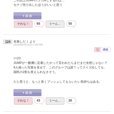
これ以上JUMPのゴリ押しするのは…
セクゾ売り出したほうがいいと思う
それな！
65
うーん…
55
名無しだＪ
より
124
2016年8月31日 2:08 PM
>>23
JUMPが一般層に定着したかって言われたらまだまだ全然じゃない？
9人揃った写真を見せて、このグループは誰？ってクイズ出しても、
国民の2割も答えられなさそう。
だと思うと、もっと長くプッシュしてもらいたい気持ちはある。
それな！
43
うーん…
20