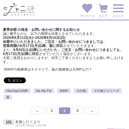
マイページ
ストア
メニュー
夏季休暇 の発送・お問い合わせに関するお知らせ
誠に勝手ながら、以下の期間を休業とさせていただきます。
2026年8月11日(火)~2026年8月16日(日)
休業中にいただきました、ご注文・お問い合わせにつきましては、
営業再開の8月17日(月)以降、順に対応
させていただきます。
また、
8月8日(土)以降にいただいた、ご注文・
お問い合わせにつきましても、
8月17日(月)以降に対応
させていただく場合がございます。
大変ご迷惑をおかけしますが、
何卒ご了承くださいますようお願い申し上げま
す。
SMAPの後継者はキスマイで、嵐の後継者はJUMPなの？
Hey!Say!JUMP
Kis-My-Ft2
SMAP
その他
その他ジャニーズ
嵐
←
1
3
→
2
名無しだＪ
より
101
2016年7月3日 1:59 PM