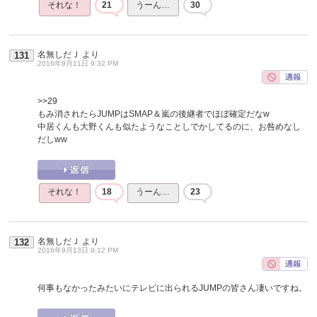
それな！
21
うーん…
30
名無しだＪ
より
131
2016年9月11日 9:32 PM
>>29
もみ消されたらJUMPはSMAP＆嵐の後継者でほぼ確定だなw
中居くんも大野くんも似たようなことしでかしてるのに、お咎めなし
だしww
それな！
18
うーん…
23
名無しだＪ
より
132
2016年9月13日 9:12 PM
何事もなかったみたいにテレビに出られるJUMPの皆さん凄いですね。