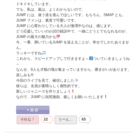
ドキドキしています。
でも、私は、嵐は、よくわからないので、
JUMP には、違う道を進んでほしいです。もちろん、SMAP とも。
JUMP ファンは、素直で可愛いです。
JUMP に心変わりしている大人が激増中なのは、感じます。
どう応援していいのか試行錯誤中で、一緒にどうとでもなれるのが、
JUMP の最大の魅力かも
今、一番、輝いているJUMP を追えることが、幸せでしかたありませ
ん。
ラッキーですね
これから、スピードアップして行きますよ～
ついていきましょうね
～
なんせ、9人も才能の塊が集まっていますから、磨きがいがあります。
楽しみも!!!
今回のライブを見て、確信しました
彼らは、全員が素晴らしく個性的です。
新しいジャニーズを作りましょう
なので、JUMP に叱咤激励、厳しくお願いいたします
それな！
22
うーん…
65