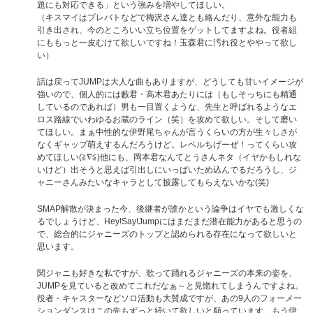
題にも対応できる」という強みを増やしてほしい。
（キスマイはプレバトなどで梅沢さん達とも絡んだり、意外な能力も
引き出され、今のところいい立ち位置をゲットしてますよね。役者組
にももっと一皮むけて欲しいですね！玉森君に汚れ役とややって欲し
い）
話は戻ってJUMPは大人な曲もありますが、どうしても甘いイメージが
強いので、個人的には藪君・高木君あたりには（もしそっちにも精通
しているのであれば）男も一目置くような、先生と呼ばれるようなエ
ロス路線でいわゆるお蔵のライン（笑）を攻めて欲しい。そして磨い
てほしい。まぁ中性的な伊野尾ちゃんが言うくらいの方が生々しさが
なくギャップ萌えするんだろうけど。レベルちげーぜ！ってくらい攻
めてほしい(≧∇≦)他にも、岡本君なんてとうさんネタ（イヤかもしれな
いけど）出そうと思えば引出しにいっぱいため込んでるだろうし、ジ
ャニーさんみたいなキャラとして披露してもらえないかな(笑)
SMAP解散が決まった今、後継者が誰かという論争はイヤでも激しくな
るでしょうけど、Hey!Say!Jumpにはまだまだ潜在能力があると思うの
で、総合的にジャニーズのトップと認められる存在になって欲しいと
思います。
関ジャニも好きな私ですが、歌って踊れるジャニーズの本来の姿を、
JUMPを見ていると改めてこれだなぁ～と見惚れてしまうんですよね。
役者・キャスターなどソロ活動も大賛成ですが、あの9人のフォーメー
ションダンスはこの先もずっと続いて欲しいと願っています。もう伊