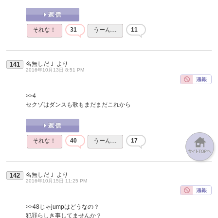
それな！
31
うーん…
11
名無しだＪ
より
141
2016年10月13日 8:51 PM
>>4
セクゾはダンスも歌もまだまだこれから
それな！
40
うーん…
17
名無しだＪ
より
142
2016年10月15日 11:25 PM
>>48
じゃjumpはどうなの？
犯罪らしき事してませんか？