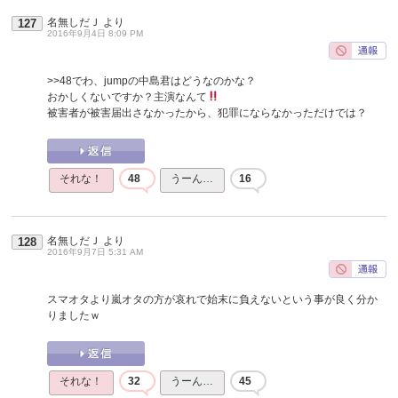
名無しだＪ
より
127
2016年9月4日 8:09 PM
>>48
でわ、jumpの中島君はどうなのかな？
おかしくないですか？主演なんて
被害者が被害届出さなかったから、犯罪にならなかっただけでは？
それな！
48
うーん…
16
名無しだＪ
より
128
2016年9月7日 5:31 AM
スマオタより嵐オタの方が哀れで始末に負えないという事が良く分か
りましたｗ
それな！
32
うーん…
45