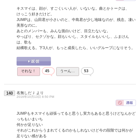
キスマイは、顔が、すごくいい人が、いないな。曲とかトークは、
けっこう好きだけど。
JUMPは、山田君が小さいのと、中島君が少し地味なのが、残念。凄い
美形なのに。
あとのメンバーも、みんな面白いけど、目立たないな。
やっぱり、セクゾかな。顔もいいし、スタイルもいいし、ふまけん
は、歌も
結構歌える。下3人が、もっと成長したら、いいグループになりそう。
それな！
45
うーん…
53
名無しだＪ
より
140
2016年10月13日 8:50 PM
JUMPもキスマイも頑張ってると思うし実力もあると思うけどなんかど
っちもいまいち
何かが足りない
それがこれからうまれてくるのかもしれないけど今の段階では何かが
足りない感がある