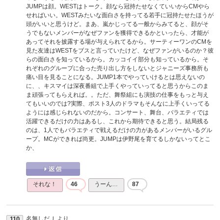
JUMPは顔。WESTはトーク。顔なら冠持たせなくていいからCMやら
せればいい。WESTみたいな面白さを持ってる若手に冠持たせたほうが
頭がいいと思うけど。まあ、嵐かじってる一般からみてると、顔がそ
うでもないメンバーがなぜファンを獲得できるかといったら、才能が
あってそれを披露する場が与えられてるから。サーティーワンのCMを
見た友達はWESTをブスと言っていたけど、なぜファンがいるのか？彼
らの面白さを知っているから。カッコイイ部分も知っているから。そ
れぞれのグループに合った売り出し方をしないとジャニーズ事務所も
痛い目を見ることになる。JUMP1本でやっていけるとは思えないの
に、、キスマイは深夜番組で上手くやっていってると思うからこのま
ま頑張ってもらえれば。。ただ、舞祭組にも演技の仕事をもっと与え
てもいいのでは?実際、ポスト3人のドラマもそんなに上手くいってる
ようには感じられないのだから。コンサート、舞台、バラエティでは
活躍できるだけの力はあるし、これから期待できると思う。結局残る
のは、1人でもバラエティで戦えるだけの力があるメンバーがいるグル
ープ。MCができれば尚更。JUMPは伊野尾を育てるしかないってとこ
か、
それな！
46
うーん…
87
名無しだＪ
より
110