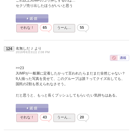
これ以上JUMPのゴリ押しするのは…
セクゾ売り出したほうがいいと思う
それな！
65
うーん…
55
名無しだＪ
より
124
2016年8月31日 2:08 PM
>>23
JUMPが一般層に定着したかって言われたらまだまだ全然じゃない？
9人揃った写真を見せて、このグループは誰？ってクイズ出しても、
国民の2割も答えられなさそう。
だと思うと、もっと長くプッシュしてもらいたい気持ちはある。
それな！
43
うーん…
20