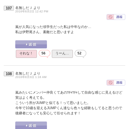
名無しだＪ
より
107
2016年8月2日 12:42 PM
嵐が人気になった頃学生だった私は中年なのか…
私は伊野尾さん、素敵だと思いますよ
それな！
56
うーん…
52
名無しだＪ
より
108
2016年8月3日 1:18 AM
嵐みたいにメンバー仲良くてあのﾜﾁｬﾜﾁｬして自由な感じに見えるけど
実はよく考えてる。
こういう所がJUMPと似てる！って思いました。
今年で10歳を迎えるJUMPくん達なら色々な経験もしてると思うので
後継者になっても安心して任せられます！