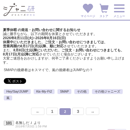
マイページ
ストア
メニュー
夏季休暇 の発送・お問い合わせに関するお知らせ
誠に勝手ながら、以下の期間を休業とさせていただきます。
2026年8月11日(火)~2026年8月16日(日)
休業中にいただきました、ご注文・お問い合わせにつきましては、
営業再開の8月17日(月)以降、順に対応
させていただきます。
また、
8月8日(土)以降にいただいた、ご注文・
お問い合わせにつきましても、
8月17日(月)以降に対応
させていただく場合がございます。
大変ご迷惑をおかけしますが、
何卒ご了承くださいますようお願い申し上げま
す。
SMAPの後継者はキスマイで、嵐の後継者はJUMPなの？
Hey!Say!JUMP
Kis-My-Ft2
SMAP
その他
その他ジャニーズ
嵐
←
1
3
→
2
名無しだＪ
より
101
2016年7月3日 1:59 PM