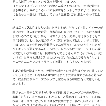
題にも対応できる」という強みを増やしてほしい。
（キスマイはプレバトなどで梅沢さん達とも絡んだり、意外な能力も
引き出され、今のところいい立ち位置をゲットしてますよね。役者組
にももっと一皮むけて欲しいですね！玉森君に汚れ役とややって欲し
い）
話は戻ってJUMPは大人な曲もありますが、どうしても甘いイメージが
強いので、個人的には藪君・高木君あたりには（もしそっちにも精通
しているのであれば）男も一目置くような、先生と呼ばれるようなエ
ロス路線でいわゆるお蔵のライン（笑）を攻めて欲しい。そして磨い
てほしい。まぁ中性的な伊野尾ちゃんが言うくらいの方が生々しさが
なくギャップ萌えするんだろうけど。レベルちげーぜ！ってくらい攻
めてほしい(≧∇≦)他にも、岡本君なんてとうさんネタ（イヤかもしれな
いけど）出そうと思えば引出しにいっぱいため込んでるだろうし、ジ
ャニーさんみたいなキャラとして披露してもらえないかな(笑)
SMAP解散が決まった今、後継者が誰かという論争はイヤでも激しくな
るでしょうけど、Hey!Say!Jumpにはまだまだ潜在能力があると思うの
で、総合的にジャニーズのトップと認められる存在になって欲しいと
思います。
関ジャニも好きな私ですが、歌って踊れるジャニーズの本来の姿を、
JUMPを見ていると改めてこれだなぁ～と見惚れてしまうんですよね。
役者・キャスターなどソロ活動も大賛成ですが、あの9人のフォーメー
ションダンスはこの先もずっと続いて欲しいと願っています。もう伊