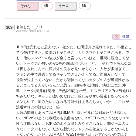
それな！
45
うーん…
66
名無しだＪ
より
109
2016年8月5日 6:40 PM
JUMPは売れると思えない…確かに、山田涼介は売れてきた。俳優とし
ても伸びてきた。歌唱力もそこそこ、カリスマ性もそこそこある。で
も…他のメンバーの強みが全くと言っていいほど、世間に浸透してな
い。トーク力が無いのが1番の原因だと思うけど、、それでもあんなゴ
リ押しされてんのに顔以外の良さが見つからない。人数が多過ぎて、
ファンの中で浸透してるキャラでさえかぶってる。面白みがなくて、
役割が決まっていない。だから冠持ってないセクゾの方が可能性があ
ると言ってる人がいるんだと思う。顔(松本)は佐藤、演技(二宮)は中
島、トーク(櫻井)は菊池、天然(相葉)は松島、ミステリアス?(大野)はﾏﾘ
ｳｽみたいな。キャラが濃いめだけど、親しみやすい要素もあってイケ
メンもいて。嵐みたいになれる可能性はあるんじゃないか、、これが
浸透すればの話だけど…笑
人数の問題もあってJUMPはSMAP、嵐レベルには到底たどり着けな
い。NEWSのように歌唱力も良曲もない。KAT-TUNのようなカリスマ
性も才能もない。TOKIOのような親しみやすさもない。関ジャニのよ
うなトーク力もない。だから新たなジャンルを確立するしかないんじ
ゃないかな…ただ、JUMPよりWESTを売り出した方がいいのでは？