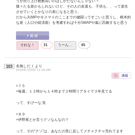
うが売り上げ枚数高いのはしかたないんじゃない？
微々たる差かもしれないけど、その人の友達も、子供も、、って派生
させていくとかなりの差になると思う。
だからJUMPやキスマイのここまでの健闘ってすごいと思うし、根本的
な差（人口や経済面）を考慮すれば十分SMAPや嵐に匹敵すると思う
それな！
31
うーん…
45
名無しだＪ
より
103
2016年7月9日 11:18 AM
>７５
>毎週」１２時から１４時まで２時間リアタイで３年見てる
って、すげーな 笑
>８９
>伊野尾とか言うクソなんなの？
って、その”クソ”は、あなたの意に反してメチャクチャ売れてます