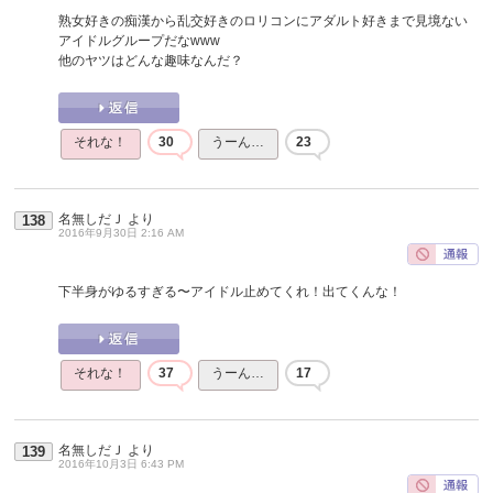
熟女好きの痴漢から乱交好きのロリコンにアダルト好きまで見境ない
アイドルグループだなwww
他のヤツはどんな趣味なんだ？
それな！
30
うーん…
23
名無しだＪ
より
138
2016年9月30日 2:16 AM
下半身がゆるすぎる〜アイドル止めてくれ！出てくんな！
それな！
37
うーん…
17
名無しだＪ
より
139
2016年10月3日 6:43 PM