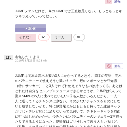
JUMPファンだけど、今のJUMPでは正直物足りない。もっともっとキ
ラキラ光っていって欲しい。
それな！
32
うーん…
30
名無しだＪ
より
115
2016年8月23日 8:23 AM
JUMPは岡本＆高木＆薮の3人にかかってると思う。岡本の英語、高木
のバラエティーで使えそうな濃いキャラ、薮のスポーツとか豆知識
（特にサッカー）、と3人それぞれ使えそうなものは持ってる。あとは
どれだけ自分をセルフプロデュースできるかどうか。JUMPは9人って
嵐＆SMAPの5人に比べてだいたい2倍も人数がいるんだから、一人一
人に廻ってくるチャンスは少ない。その少ないチャンスをものにしな
いと成功しないかと。特に伊野尾とかはもともと持ってた建築キャラ
だけじゃテレビ的には足りないって気付いて、テキトーキャラを前面
に打ち出し始めたから、今みたいにバラエティーのレギュラー2本持っ
たりできるようになった。伊野尾はゴリ推しって言う人もいるけど、
ゴリ推しされるためには自分の努力がないとと推されないと私は思う