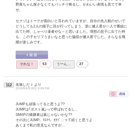
野尾ちゃん探さなくてもバッチリ映るし、かわいい表情も見てて幸
せ。
セクゾはトークが面白いと言われていますが、自分の先入観のせいで
どうしても2人の様子に目が行ってしまう。逆に健人君が一人で番組に
出てた時、しゃべり達者やな～と思いました。理想の息子に出てた時
も、この子セリフうまいなと思った脇役が健人君でした。さらなる飛
躍が楽しみです。
それな！
53
うーん…
27
名無しだＪ
より
112
2016年8月18日 9:09 PM
JUMPも頑張ってると思うよ??
JUMPは｢ポスト嵐｣って呼ばれてるし…
SMAPの後継者は嵐じゃないかな??
その次にJUMP、ｷｽﾏｲ、ｾｸｿﾞ…って続くと思うよ
あくまで私の意見なんですが…