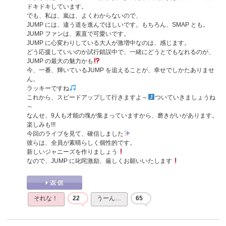
ドキドキしています。
でも、私は、嵐は、よくわからないので、
JUMP には、違う道を進んでほしいです。もちろん、SMAP とも。
JUMP ファンは、素直で可愛いです。
JUMP に心変わりしている大人が激増中なのは、感じます。
どう応援していいのか試行錯誤中で、一緒にどうとでもなれるのが、
JUMP の最大の魅力かも
今、一番、輝いているJUMP を追えることが、幸せでしかたありませ
ん。
ラッキーですね
これから、スピードアップして行きますよ～
ついていきましょうね
～
なんせ、9人も才能の塊が集まっていますから、磨きがいがあります。
楽しみも!!!
今回のライブを見て、確信しました
彼らは、全員が素晴らしく個性的です。
新しいジャニーズを作りましょう
なので、JUMP に叱咤激励、厳しくお願いいたします
それな！
22
うーん…
65