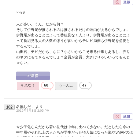
>>89
人が多い。うん。だから何？
そして伊野尾が推されるのは推されるだけの理由があるからでしょ。
伊野尾が出ることによって番組見なく人より、伊野尾が出ることによ
って番組見る人の人数のほうが多いからテレビ局側も伊野尾を必要と
するんでしょ。
山田君、チビだから、なに？小さいからこそ来る仕事もあるし、弄り
のネタにもできるんでしょ？全員が全員、大きけりゃいいってもんじ
ゃない。
それな！
60
うーん…
47
名無しだＪ
より
102
2016年7月3日 2:05 PM
今少子化なんだから若い世代は中年に比べて少ない。だとしたら今の
中年層やそれ以上の人たちが学生だった頃人気になった嵐やSMAPのほ