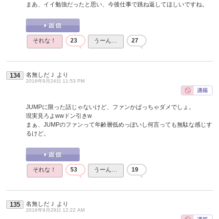
まあ、イイ勉強だったと思い、今後仕事で跳ね返してほしいですね。
それな！
23
うーん…
27
名無しだＪ
より
134
2016年9月24日 11:53 PM
JUMPに限った話じゃないけど、ファンかばっちゃダメでしょ。
現実見ろよwwドン引きw
まぁ、JUMPのファンって年齢層低めっぽいし何言っても無駄な感じす
るけど。
それな！
53
うーん…
19
名無しだＪ
より
135
2016年9月29日 12:22 AM