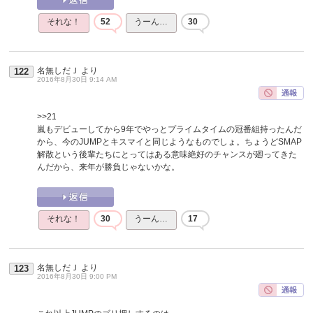
それな！
52
うーん…
30
名無しだＪ
より
122
2016年8月30日 9:14 AM
>>21
嵐もデビューしてから9年でやっとプライムタイムの冠番組持ったんだ
から、今のJUMPとキスマイと同じようなものでしょ。ちょうどSMAP
解散という後輩たちにとってはある意味絶好のチャンスが廻ってきた
んだから、来年が勝負じゃないかな。
それな！
30
うーん…
17
名無しだＪ
より
123
2016年8月30日 9:00 PM