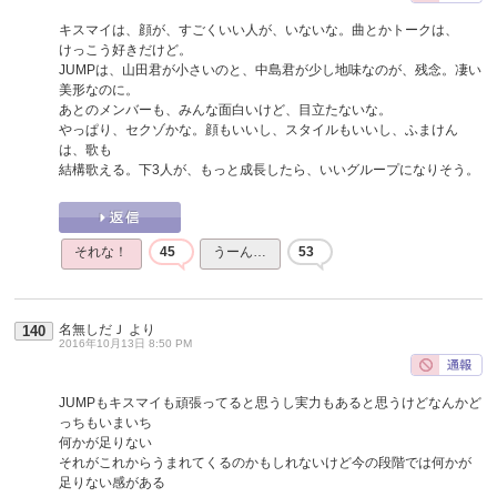
キスマイは、顔が、すごくいい人が、いないな。曲とかトークは、
けっこう好きだけど。
JUMPは、山田君が小さいのと、中島君が少し地味なのが、残念。凄い
美形なのに。
あとのメンバーも、みんな面白いけど、目立たないな。
やっぱり、セクゾかな。顔もいいし、スタイルもいいし、ふまけん
は、歌も
結構歌える。下3人が、もっと成長したら、いいグループになりそう。
それな！
45
うーん…
53
名無しだＪ
より
140
2016年10月13日 8:50 PM
JUMPもキスマイも頑張ってると思うし実力もあると思うけどなんかど
っちもいまいち
何かが足りない
それがこれからうまれてくるのかもしれないけど今の段階では何かが
足りない感がある