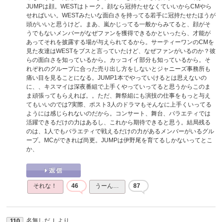
JUMPは顔。WESTはトーク。顔なら冠持たせなくていいからCMやら
せればいい。WESTみたいな面白さを持ってる若手に冠持たせたほうが
頭がいいと思うけど。まあ、嵐かじってる一般からみてると、顔がそ
うでもないメンバーがなぜファンを獲得できるかといったら、才能が
あってそれを披露する場が与えられてるから。サーティーワンのCMを
見た友達はWESTをブスと言っていたけど、なぜファンがいるのか？彼
らの面白さを知っているから。カッコイイ部分も知っているから。そ
れぞれのグループに合った売り出し方をしないとジャニーズ事務所も
痛い目を見ることになる。JUMP1本でやっていけるとは思えないの
に、、キスマイは深夜番組で上手くやっていってると思うからこのま
ま頑張ってもらえれば。。ただ、舞祭組にも演技の仕事をもっと与え
てもいいのでは?実際、ポスト3人のドラマもそんなに上手くいってる
ようには感じられないのだから。コンサート、舞台、バラエティでは
活躍できるだけの力はあるし、これから期待できると思う。結局残る
のは、1人でもバラエティで戦えるだけの力があるメンバーがいるグル
ープ。MCができれば尚更。JUMPは伊野尾を育てるしかないってとこ
か、
それな！
46
うーん…
87
名無しだＪ
より
110