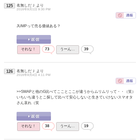
名無しだＪ
より
125
2016年9月1日 9:30 PM
JUMPって売る価値ある？
それな！
73
うーん…
39
名無しだＪ
より
126
2016年9月4日 4:11 PM
>>SMAPと他のG比べてこことここが違うからムリムリって・・（笑）
いちいち違うとこ探して比べて安心しないと生きていけないスマオタ
さん哀れ（笑
それな！
38
うーん…
19