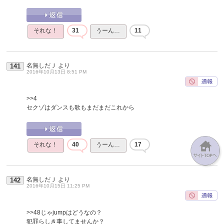
それな！
31
うーん…
11
名無しだＪ
より
141
2016年10月13日 8:51 PM
>>4
セクゾはダンスも歌もまだまだこれから
それな！
40
うーん…
17
名無しだＪ
より
142
2016年10月15日 11:25 PM
>>48
じゃjumpはどうなの？
犯罪らしき事してませんか？