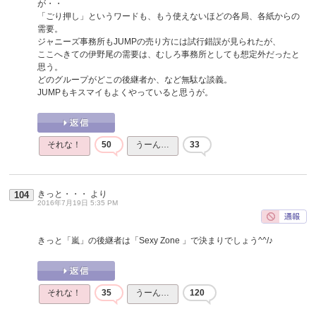
が・・
「ごり押し」というワードも、もう使えないほどの各局、各紙からの
需要。
ジャニーズ事務所もJUMPの売り方には試行錯誤が見られたが、
ここへきての伊野尾の需要は、むしろ事務所としても想定外だったと
思う。
どのグループがどこの後継者か、など無駄な談義。
JUMPもキスマイもよくやっていると思うが。
それな！
50
うーん…
33
きっと・・・
より
104
2016年7月19日 5:35 PM
きっと「嵐」の後継者は「Sexy Zone 」で決まりでしょう^^/♪
それな！
35
うーん…
120