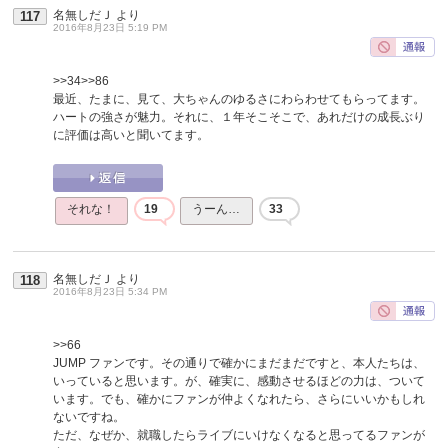
名無しだＪ
より
117
2016年8月23日 5:19 PM
>>34
>>86
最近、たまに、見て、大ちゃんのゆるさにわらわせてもらってます。
ハートの強さが魅力。それに、１年そこそこで、あれだけの成長ぶり
に評価は高いと聞いてます。
それな！
19
うーん…
33
名無しだＪ
より
118
2016年8月23日 5:34 PM
>>66
JUMP ファンです。その通りで確かにまだまだですと、本人たちは、
いっていると思います。が、確実に、感動させるほどの力は、ついて
います。でも、確かにファンが仲よくなれたら、さらにいいかもしれ
ないですね。
ただ、なぜか、就職したらライブにいけなくなると思ってるファンが