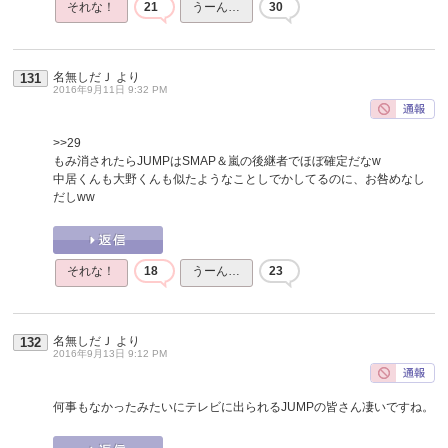
それな！
21
うーん…
30
名無しだＪ
より
131
2016年9月11日 9:32 PM
>>29
もみ消されたらJUMPはSMAP＆嵐の後継者でほぼ確定だなw
中居くんも大野くんも似たようなことしでかしてるのに、お咎めなし
だしww
それな！
18
うーん…
23
名無しだＪ
より
132
2016年9月13日 9:12 PM
何事もなかったみたいにテレビに出られるJUMPの皆さん凄いですね。