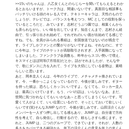
>>15
いのちゃんは、八乙女くんとのらじらーを聞いてもらえるとわか
るとおもいますが、トーク力は、間違いないです。真面目な相談事も
バッチリいける頭のキレる人です。テキトーキャラは、天性のもので
しょうが、テレビでは、バランスを考えつつ、MC としての役割を探っ
ているところだと、みています。志村どうぶつ園では、相葉くんから
も弄られながら、いい味を出しています。知念くんまで、志村さん経
由で、引っ張り出され始めて、それぞれのいい面が出始めてる感じで
すね。でも、全員がみられる番組は、全国放送ではないのが残念で
す。ライブしかファンとの繋がりがないですよね。それなのに、すで
に今年は、ライブのチケットが高額取引されすぎ、入手困難になって
しまいました。ファンクラブ会員数も、昨年からスゴい勢いで増え、
キスマイとほぼ同等(7月現在)だとか。話がそれましたが、そんな中
で、歌にダンスに力を入れて、ライブを大切にしている姿勢は、素晴
らしいと思います。
あと、岡本圭人くんは、今年のライブで、メチャメチャ推されていま
す。今、一番かっこよくなっているので、今後が楽しみです。ギター
を持った彼は、恐ろしくカッコいいですよ。なくても、ロッカー圭人
は、最高にいけています。もう、パパの話は、いらないなあ。まだ、
世間に気づかれなくてもいいかなあ～と思ってしまうくらいです。可
愛くて人がよくて、いい位置にいるので、そっとしておいて欲しいく
らいです(笑)そんなJUMP なので、今後が楽しみです。山田涼介くんが
メンバーを一人ずつ押し出してる感もあり、JUMP は、自分達で方向
性を考えて、自ら発信し、行動するので、頼もしさすら感じます。そ
れと、JUMP は、二つのグループで、できています。それが、人数の
多さをカバーできる秘訣かも。年下の涼介くんの意見を年上の光くん