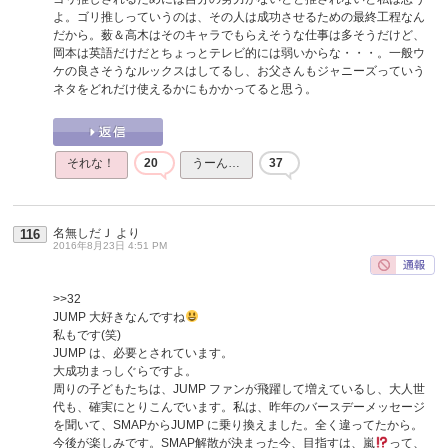
よ。ゴリ推しっていうのは、その人は成功させるための最終工程なん
だから。薮＆高木はそのキャラでもらえそうな仕事は多そうだけど、
岡本は英語だけだとちょっとテレビ的には弱いからな・・・。一般ウ
ケの良さそうなルックスはしてるし、お父さんもジャニーズっていう
ネタをどれだけ使えるかにもかかってると思う。
それな！
20
うーん…
37
名無しだＪ
より
116
2016年8月23日 4:51 PM
>>32
JUMP 大好きなんですね
私もです(笑)
JUMP は、必要とされています。
大成功まっしぐらですよ。
周りの子どもたちは、JUMP ファンが飛躍して増えているし、大人世
代も、確実にとりこんでいます。私は、昨年のバースデーメッセージ
を聞いて、SMAPからJUMP に乗り換えました。全く違ってたから。
今後が楽しみです。SMAP解散が決まった今、目指すは、嵐
って、