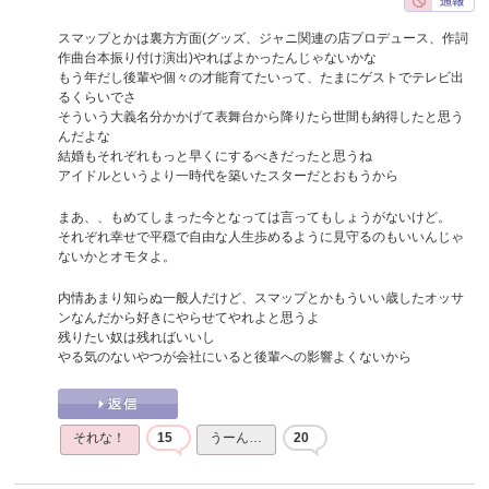
スマップとかは裏方方面(グッズ、ジャニ関連の店プロデュース、作詞
作曲台本振り付け演出)やればよかったんじゃないかな
もう年だし後輩や個々の才能育てたいって、たまにゲストでテレビ出
るくらいでさ
そういう大義名分かかげて表舞台から降りたら世間も納得したと思う
んだよな
結婚もそれぞれもっと早くにするべきだったと思うね
アイドルというより一時代を築いたスターだとおもうから
まあ、、もめてしまった今となっては言ってもしょうがないけど。
それぞれ幸せで平穏で自由な人生歩めるように見守るのもいいんじゃ
ないかとオモタよ。
内情あまり知らぬ一般人だけど、スマップとかもういい歳したオッサ
ンなんだから好きにやらせてやれよと思うよ
残りたい奴は残ればいいし
やる気のないやつが会社にいると後輩への影響よくないから
それな！
15
うーん…
20