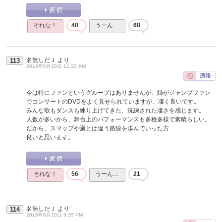
それな！
40
うーん…
68
名無しだＪ
より
113
2016年8月20日 11:30 AM
今は特にファンというグループはありませんが、姉がジャンプファン
でコンサートのDVDをよく見せられていますが、凄く良いです。
みんな歌もダンスも練り上げてきた、洗練された凄さを感じます。
人数が多いから、舞台上のパフォーマンスも多種多様で素晴らしい。
だから、スマップや嵐とは違う路線を歩んでいった方
良いと思います。
それな！
56
うーん…
21
名無しだＪ
より
114
2016年8月20日 9:35 PM