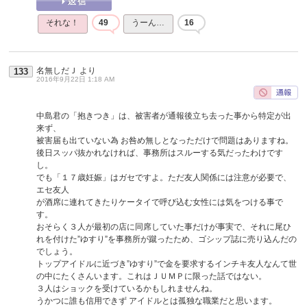
それな！
49
うーん…
16
名無しだＪ
より
133
2016年9月22日 1:18 AM
中島君の「抱きつき」は、被害者が通報後立ち去った事から特定が出
来ず、
被害届も出ていない為 お咎め無しとなっただけで問題はありますね。
後日スッパ抜かれなければ、事務所はスルーする気だったわけです
し。
でも「１７歳妊娠」はガセですよ。ただ友人関係には注意が必要で、
エセ友人
が酒席に連れてきたりケータイで呼び込む女性には気をつける事で
す。
おそらく３人が最初の店に同席していた事だけが事実で、それに尾ひ
れを付けた”ゆすり”を事務所が蹴ったため、ゴシップ誌に売り込んだの
でしょう。
トップアイドルに近づき”ゆすり”で金を要求するインチキ友人なんて世
の中にたくさんいます。これはＪＵＭＰに限った話ではない。
３人はショックを受けているかもしれませんね。
うかつに誰も信用できず アイドルとは孤独な職業だと思います。