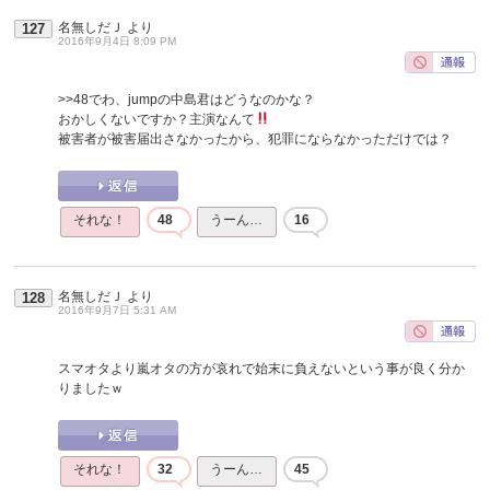
名無しだＪ
より
127
2016年9月4日 8:09 PM
>>48
でわ、jumpの中島君はどうなのかな？
おかしくないですか？主演なんて
被害者が被害届出さなかったから、犯罪にならなかっただけでは？
それな！
48
うーん…
16
名無しだＪ
より
128
2016年9月7日 5:31 AM
スマオタより嵐オタの方が哀れで始末に負えないという事が良く分か
りましたｗ
それな！
32
うーん…
45