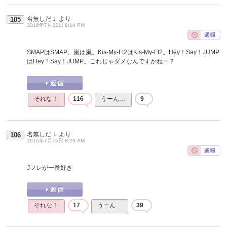
名無しだＪ
より
105
2016年7月22日 9:14 PM
SMAPはSMAP。嵐は嵐。Kis-My-Ft2はKis-My-Ft2。Hey！Say！JUMP
はHey！Say！JUMP。これじゃダメなんですかねー？
それな！
116
うーん…
9
名無しだＪ
より
106
2016年7月25日 8:29 AM
Jフレが一番好き
それな！
17
うーん…
39