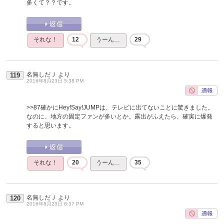
多くて？？です。
それな！
12
うーん…
29
名無しだＪ
より
119
2016年8月23日 5:38 PM
>>87
確かにHey!Say!JUMPは、テレビに出てないことに驚きました。
なのに、地方の固定ファンが多いとか。露出がふえたら、確実に爆発
すると思います。
それな！
20
うーん…
35
名無しだＪ
より
120
2016年8月23日 8:37 PM