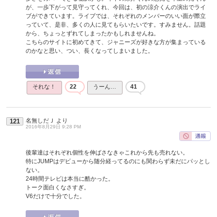
が、一歩下がって見守ってくれ、今回は、初の涼介くんの演出でライ
ブができています。ライブでは、それぞれのメンバーのいい面が際立
っていて、是非、多くの人に見てもらいたいです。すみません。話題
から、ちょっとずれてしまったかもしれませんね。
こちらのサイトに初めてきて、ジャニーズが好きな方が集まっている
のかなと思い、つい、長くなってしまいました。
それな！
22
うーん…
41
名無しだＪ
より
121
2016年8月29日 9:28 PM
後輩達はそれぞれ個性を伸ばさなきゃこれから先も売れない。
特にJUMPはデビューから随分経ってるのにも関わらず未だにパッとし
ない。
24時間テレビは本当に酷かった。
トーク面白くなさすぎ。
V6だけで十分でした。