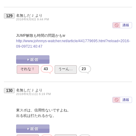
名無しだＪ
より
129
2016年9月9日 9:44 PM
JUMP解散も時間の問題かもw
http://www.johnnys-watcher.net/article/441779695.html?reload=2016-
09-09T21:40:47
それな！
43
うーん…
23
名無しだＪ
より
130
2016年9月11日 6:19 PM
東スポは、信用性ないですよね。
出る杭は打たれるかな。