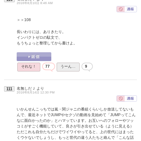
2016年8月10日 8:46 AM
＞＞108
長いわりには、ありきたり。
インパクトゼロの駄文で、
もうちょっと整理してから書けよ。
それな！
77
うーん…
9
名無しだＪ
より
111
2016年8月14日 12:30 PM
いかんせんこっちでは嵐・関ジャニの番組くらいしか放送してないも
んで、最近ネットでJUMPやセクゾの動画を見始めて「JUMPってこん
なに面白かったのか」とハマッています。お互いへのフォローやツッ
コミがすごく機能していて、良さが引き出せている（ように見える）
ただこれも自分たちだけでワイワイやってると、上の世代にはまった
くウケないでしょうし、もっと世代の違う人たちと絡んで「こんな話