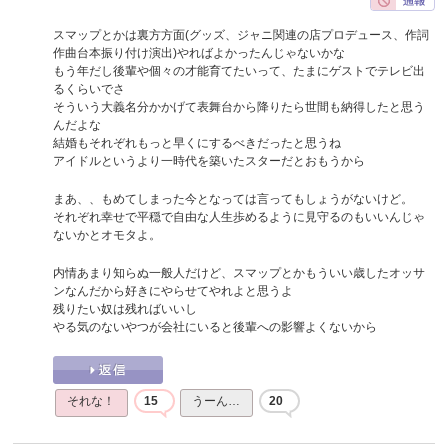
スマップとかは裏方方面(グッズ、ジャニ関連の店プロデュース、作詞
作曲台本振り付け演出)やればよかったんじゃないかな
もう年だし後輩や個々の才能育てたいって、たまにゲストでテレビ出
るくらいでさ
そういう大義名分かかげて表舞台から降りたら世間も納得したと思う
んだよな
結婚もそれぞれもっと早くにするべきだったと思うね
アイドルというより一時代を築いたスターだとおもうから
まあ、、もめてしまった今となっては言ってもしょうがないけど。
それぞれ幸せで平穏で自由な人生歩めるように見守るのもいいんじゃ
ないかとオモタよ。
内情あまり知らぬ一般人だけど、スマップとかもういい歳したオッサ
ンなんだから好きにやらせてやれよと思うよ
残りたい奴は残ればいいし
やる気のないやつが会社にいると後輩への影響よくないから
それな！
15
うーん…
20