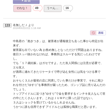
それな！
49
うーん…
16
名無しだＪ
より
133
2016年9月22日 1:18 AM
中島君の「抱きつき」は、被害者が通報後立ち去った事から特定が出
来ず、
被害届も出ていない為 お咎め無しとなっただけで問題はありますね。
後日スッパ抜かれなければ、事務所はスルーする気だったわけです
し。
でも「１７歳妊娠」はガセですよ。ただ友人関係には注意が必要で、
エセ友人
が酒席に連れてきたりケータイで呼び込む女性には気をつける事で
す。
おそらく３人が最初の店に同席していた事だけが事実で、それに尾ひ
れを付けた”ゆすり”を事務所が蹴ったため、ゴシップ誌に売り込んだの
でしょう。
トップアイドルに近づき”ゆすり”で金を要求するインチキ友人なんて世
の中にたくさんいます。これはＪＵＭＰに限った話ではない。
３人はショックを受けているかもしれませんね。
うかつに誰も信用できず アイドルとは孤独な職業だと思います。