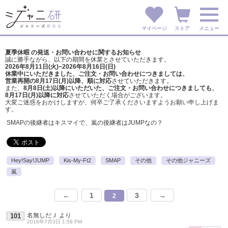
マイページ
ストア
メニュー
夏季休暇 の発送・お問い合わせに関するお知らせ
誠に勝手ながら、以下の期間を休業とさせていただきます。
2026年8月11日(火)~2026年8月16日(日)
休業中にいただきました、ご注文・お問い合わせにつきましては、
営業再開の8月17日(月)以降、順に対応
させていただきます。
また、
8月8日(土)以降にいただいた、ご注文・
お問い合わせにつきましても、
8月17日(月)以降に対応
させていただく場合がございます。
大変ご迷惑をおかけしますが、
何卒ご了承くださいますようお願い申し上げま
す。
SMAPの後継者はキスマイで、嵐の後継者はJUMPなの？
Hey!Say!JUMP
Kis-My-Ft2
SMAP
その他
その他ジャニーズ
嵐
←
1
3
→
2
名無しだＪ
より
101
2016年7月3日 1:59 PM