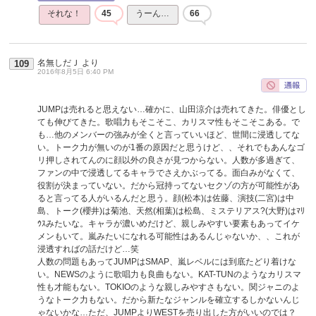
それな！
45
うーん…
66
名無しだＪ
より
109
2016年8月5日 6:40 PM
JUMPは売れると思えない…確かに、山田涼介は売れてきた。俳優とし
ても伸びてきた。歌唱力もそこそこ、カリスマ性もそこそこある。で
も…他のメンバーの強みが全くと言っていいほど、世間に浸透してな
い。トーク力が無いのが1番の原因だと思うけど、、それでもあんなゴ
リ押しされてんのに顔以外の良さが見つからない。人数が多過ぎて、
ファンの中で浸透してるキャラでさえかぶってる。面白みがなくて、
役割が決まっていない。だから冠持ってないセクゾの方が可能性があ
ると言ってる人がいるんだと思う。顔(松本)は佐藤、演技(二宮)は中
島、トーク(櫻井)は菊池、天然(相葉)は松島、ミステリアス?(大野)はﾏﾘ
ｳｽみたいな。キャラが濃いめだけど、親しみやすい要素もあってイケ
メンもいて。嵐みたいになれる可能性はあるんじゃないか、、これが
浸透すればの話だけど…笑
人数の問題もあってJUMPはSMAP、嵐レベルには到底たどり着けな
い。NEWSのように歌唱力も良曲もない。KAT-TUNのようなカリスマ
性も才能もない。TOKIOのような親しみやすさもない。関ジャニのよ
うなトーク力もない。だから新たなジャンルを確立するしかないんじ
ゃないかな…ただ、JUMPよりWESTを売り出した方がいいのでは？