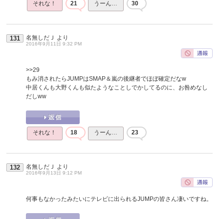
それな！
21
うーん…
30
名無しだＪ
より
131
2016年9月11日 9:32 PM
>>29
もみ消されたらJUMPはSMAP＆嵐の後継者でほぼ確定だなw
中居くんも大野くんも似たようなことしでかしてるのに、お咎めなし
だしww
それな！
18
うーん…
23
名無しだＪ
より
132
2016年9月13日 9:12 PM
何事もなかったみたいにテレビに出られるJUMPの皆さん凄いですね。