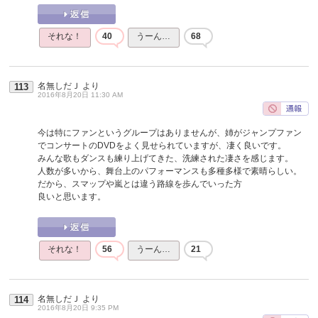
それな！
40
うーん…
68
名無しだＪ
より
113
2016年8月20日 11:30 AM
今は特にファンというグループはありませんが、姉がジャンプファン
でコンサートのDVDをよく見せられていますが、凄く良いです。
みんな歌もダンスも練り上げてきた、洗練された凄さを感じます。
人数が多いから、舞台上のパフォーマンスも多種多様で素晴らしい。
だから、スマップや嵐とは違う路線を歩んでいった方
良いと思います。
それな！
56
うーん…
21
名無しだＪ
より
114
2016年8月20日 9:35 PM