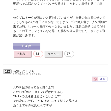
野尾ちゃん探さなくてもバッチリ映るし、かわいい表情も見てて幸
せ。
セクゾはトークが面白いと言われていますが、自分の先入観のせいで
どうしても2人の様子に目が行ってしまう。逆に健人君が一人で番組に
出てた時、しゃべり達者やな～と思いました。理想の息子に出てた時
も、この子セリフうまいなと思った脇役が健人君でした。さらなる飛
躍が楽しみです。
それな！
53
うーん…
27
名無しだＪ
より
112
2016年8月18日 9:09 PM
JUMPも頑張ってると思うよ??
JUMPは｢ポスト嵐｣って呼ばれてるし…
SMAPの後継者は嵐じゃないかな??
その次にJUMP、ｷｽﾏｲ、ｾｸｿﾞ…って続くと思うよ
あくまで私の意見なんですが…