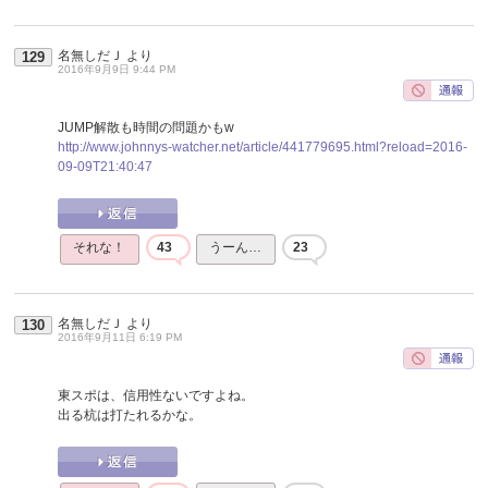
名無しだＪ
より
129
2016年9月9日 9:44 PM
JUMP解散も時間の問題かもw
http://www.johnnys-watcher.net/article/441779695.html?reload=2016-
09-09T21:40:47
それな！
43
うーん…
23
名無しだＪ
より
130
2016年9月11日 6:19 PM
東スポは、信用性ないですよね。
出る杭は打たれるかな。