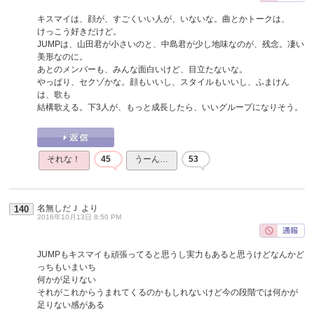
キスマイは、顔が、すごくいい人が、いないな。曲とかトークは、
けっこう好きだけど。
JUMPは、山田君が小さいのと、中島君が少し地味なのが、残念。凄い
美形なのに。
あとのメンバーも、みんな面白いけど、目立たないな。
やっぱり、セクゾかな。顔もいいし、スタイルもいいし、ふまけん
は、歌も
結構歌える。下3人が、もっと成長したら、いいグループになりそう。
それな！
45
うーん…
53
名無しだＪ
より
140
2016年10月13日 8:50 PM
JUMPもキスマイも頑張ってると思うし実力もあると思うけどなんかど
っちもいまいち
何かが足りない
それがこれからうまれてくるのかもしれないけど今の段階では何かが
足りない感がある