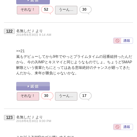
それな！
52
うーん…
30
名無しだＪ
より
122
2016年8月30日 9:14 AM
>>21
嵐もデビューしてから9年でやっとプライムタイムの冠番組持ったんだ
から、今のJUMPとキスマイと同じようなものでしょ。ちょうどSMAP
解散という後輩たちにとってはある意味絶好のチャンスが廻ってきた
んだから、来年が勝負じゃないかな。
それな！
30
うーん…
17
名無しだＪ
より
123
2016年8月30日 9:00 PM