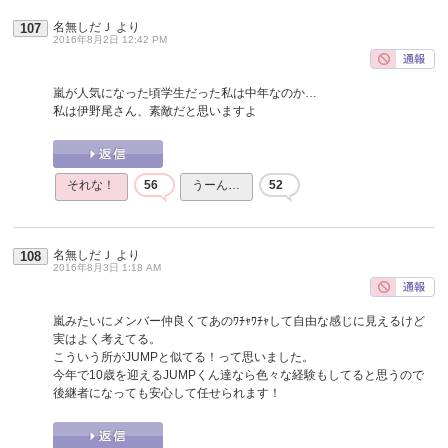
名無しだＪ
より
107
2016年8月2日 12:42 PM
嵐が人気になった頃学生だった私は中年なのか…
私は伊野尾さん、素敵だと思いますよ
それな！
56
うーん…
52
名無しだＪ
より
108
2016年8月3日 1:18 AM
嵐みたいにメンバー仲良くてあのﾜﾁｬﾜﾁｬして自由な感じに見えるけど
実はよく考えてる。
こういう所がJUMPと似てる！って思いました。
今年で10歳を迎えるJUMPくん達なら色々な経験もしてると思うので
後継者になっても安心して任せられます！