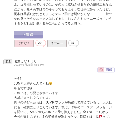
よ。ゴリ推しっていうのは、その人は成功させるための最終工程なん
だから。薮＆高木はそのキャラでもらえそうな仕事は多そうだけど、
岡本は英語だけだとちょっとテレビ的には弱いからな・・・。一般ウ
ケの良さそうなルックスはしてるし、お父さんもジャニーズっていう
ネタをどれだけ使えるかにもかかってると思う。
それな！
20
うーん…
37
名無しだＪ
より
116
2016年8月23日 4:51 PM
>>32
JUMP 大好きなんですね
私もです(笑)
JUMP は、必要とされています。
大成功まっしぐらですよ。
周りの子どもたちは、JUMP ファンが飛躍して増えているし、大人世
代も、確実にとりこんでいます。私は、昨年のバースデーメッセージ
を聞いて、SMAPからJUMP に乗り換えました。全く違ってたから。
今後が楽しみです。SMAP解散が決まった今、目指すは、嵐
って、