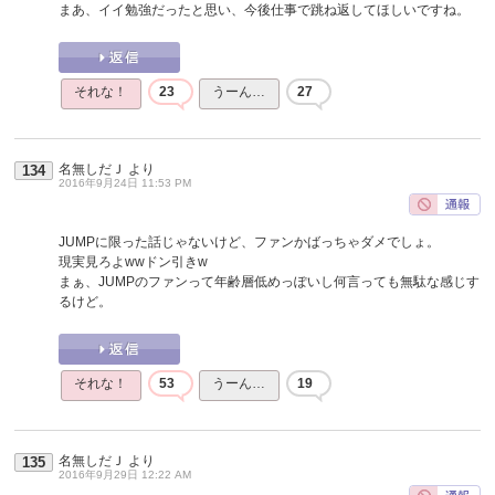
まあ、イイ勉強だったと思い、今後仕事で跳ね返してほしいですね。
それな！
23
うーん…
27
名無しだＪ
より
134
2016年9月24日 11:53 PM
JUMPに限った話じゃないけど、ファンかばっちゃダメでしょ。
現実見ろよwwドン引きw
まぁ、JUMPのファンって年齢層低めっぽいし何言っても無駄な感じす
るけど。
それな！
53
うーん…
19
名無しだＪ
より
135
2016年9月29日 12:22 AM