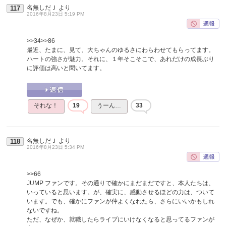
名無しだＪ
より
117
2016年8月23日 5:19 PM
>>34
>>86
最近、たまに、見て、大ちゃんのゆるさにわらわせてもらってます。
ハートの強さが魅力。それに、１年そこそこで、あれだけの成長ぶり
に評価は高いと聞いてます。
それな！
19
うーん…
33
名無しだＪ
より
118
2016年8月23日 5:34 PM
>>66
JUMP ファンです。その通りで確かにまだまだですと、本人たちは、
いっていると思います。が、確実に、感動させるほどの力は、ついて
います。でも、確かにファンが仲よくなれたら、さらにいいかもしれ
ないですね。
ただ、なぜか、就職したらライブにいけなくなると思ってるファンが