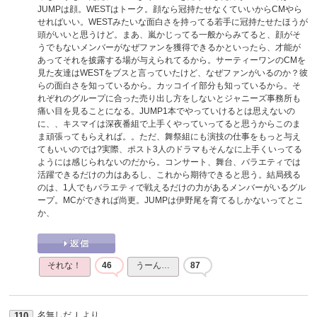
JUMPは顔。WESTはトーク。顔なら冠持たせなくていいからCMやら
せればいい。WESTみたいな面白さを持ってる若手に冠持たせたほうが
頭がいいと思うけど。まあ、嵐かじってる一般からみてると、顔がそ
うでもないメンバーがなぜファンを獲得できるかといったら、才能が
あってそれを披露する場が与えられてるから。サーティーワンのCMを
見た友達はWESTをブスと言っていたけど、なぜファンがいるのか？彼
らの面白さを知っているから。カッコイイ部分も知っているから。そ
れぞれのグループに合った売り出し方をしないとジャニーズ事務所も
痛い目を見ることになる。JUMP1本でやっていけるとは思えないの
に、、キスマイは深夜番組で上手くやっていってると思うからこのま
ま頑張ってもらえれば。。ただ、舞祭組にも演技の仕事をもっと与え
てもいいのでは?実際、ポスト3人のドラマもそんなに上手くいってる
ようには感じられないのだから。コンサート、舞台、バラエティでは
活躍できるだけの力はあるし、これから期待できると思う。結局残る
のは、1人でもバラエティで戦えるだけの力があるメンバーがいるグル
ープ。MCができれば尚更。JUMPは伊野尾を育てるしかないってとこ
か、
それな！
46
うーん…
87
名無しだＪ
より
110