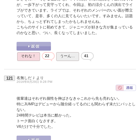
が、一歩下がって見守ってくれ、今回は、初の涼介くんの演出でライ
ブができています。ライブでは、それぞれのメンバーのいい面が際立
っていて、是非、多くの人に見てもらいたいです。すみません。話題
から、ちょっとずれてしまったかもしれませんね。
こちらのサイトに初めてきて、ジャニーズが好きな方が集まっている
のかなと思い、つい、長くなってしまいました。
それな！
22
うーん…
41
名無しだＪ
より
121
2016年8月29日 9:28 PM
後輩達はそれぞれ個性を伸ばさなきゃこれから先も売れない。
特にJUMPはデビューから随分経ってるのにも関わらず未だにパッとし
ない。
24時間テレビは本当に酷かった。
トーク面白くなさすぎ。
V6だけで十分でした。