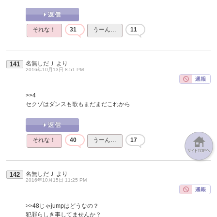
それな！
31
うーん…
11
名無しだＪ
より
141
2016年10月13日 8:51 PM
>>4
セクゾはダンスも歌もまだまだこれから
それな！
40
うーん…
17
名無しだＪ
より
142
2016年10月15日 11:25 PM
>>48
じゃjumpはどうなの？
犯罪らしき事してませんか？