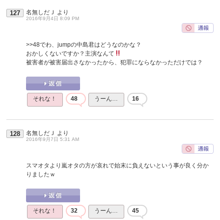
名無しだＪ
より
127
2016年9月4日 8:09 PM
>>48
でわ、jumpの中島君はどうなのかな？
おかしくないですか？主演なんて
被害者が被害届出さなかったから、犯罪にならなかっただけでは？
それな！
48
うーん…
16
名無しだＪ
より
128
2016年9月7日 5:31 AM
スマオタより嵐オタの方が哀れで始末に負えないという事が良く分か
りましたｗ
それな！
32
うーん…
45