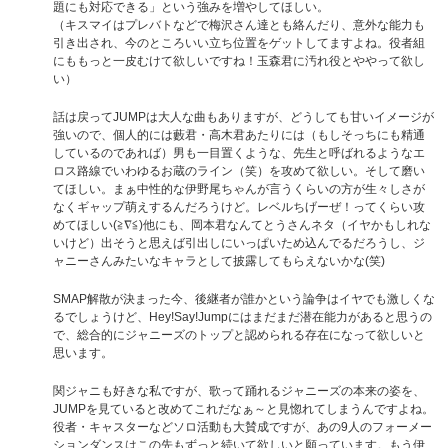
題にも対応できる」という強みを増やしてほしい。
（キスマイはプレバトなどで梅沢さん達とも絡んだり、意外な能力も
引き出され、今のところいい立ち位置をゲットしてますよね。役者組
にももっと一皮むけて欲しいですね！玉森君に汚れ役とややって欲し
い）
話は戻ってJUMPは大人な曲もありますが、どうしても甘いイメージが
強いので、個人的には藪君・高木君あたりには（もしそっちにも精通
しているのであれば）男も一目置くような、先生と呼ばれるようなエ
ロス路線でいわゆるお蔵のライン（笑）を攻めて欲しい。そして磨い
てほしい。まぁ中性的な伊野尾ちゃんが言うくらいの方が生々しさが
なくギャップ萌えするんだろうけど。レベルちげーぜ！ってくらい攻
めてほしい(≧∇≦)他にも、岡本君なんてとうさんネタ（イヤかもしれな
いけど）出そうと思えば引出しにいっぱいため込んでるだろうし、ジ
ャニーさんみたいなキャラとして披露してもらえないかな(笑)
SMAP解散が決まった今、後継者が誰かという論争はイヤでも激しくな
るでしょうけど、Hey!Say!Jumpにはまだまだ潜在能力があると思うの
で、総合的にジャニーズのトップと認められる存在になって欲しいと
思います。
関ジャニも好きな私ですが、歌って踊れるジャニーズの本来の姿を、
JUMPを見ていると改めてこれだなぁ～と見惚れてしまうんですよね。
役者・キャスターなどソロ活動も大賛成ですが、あの9人のフォーメー
ションダンスはこの先もずっと続いて欲しいと願っています。もう伊