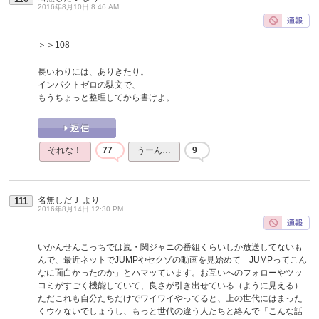
2016年8月10日 8:46 AM
＞＞108
長いわりには、ありきたり。
インパクトゼロの駄文で、
もうちょっと整理してから書けよ。
それな！
77
うーん…
9
名無しだＪ
より
111
2016年8月14日 12:30 PM
いかんせんこっちでは嵐・関ジャニの番組くらいしか放送してないも
んで、最近ネットでJUMPやセクゾの動画を見始めて「JUMPってこん
なに面白かったのか」とハマッています。お互いへのフォローやツッ
コミがすごく機能していて、良さが引き出せている（ように見える）
ただこれも自分たちだけでワイワイやってると、上の世代にはまった
くウケないでしょうし、もっと世代の違う人たちと絡んで「こんな話