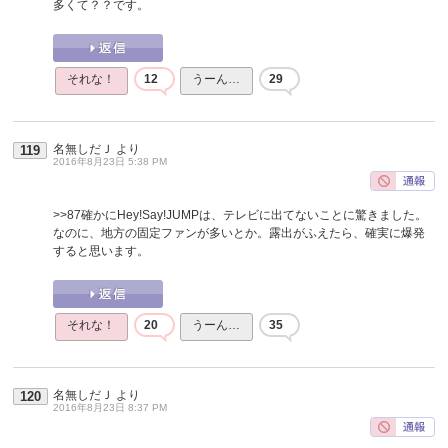
多くて？？です。
それな！
12
うーん…
29
名無しだＪ
より
119
2016年8月23日 5:38 PM
>>87
確かにHey!Say!JUMPは、テレビに出てないことに驚きました。
なのに、地方の固定ファンが多いとか。露出がふえたら、確実に爆発
すると思います。
それな！
20
うーん…
35
名無しだＪ
より
120
2016年8月23日 8:37 PM