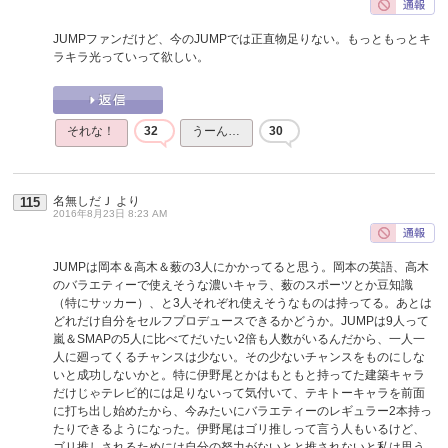
JUMPファンだけど、今のJUMPでは正直物足りない。もっともっとキ
ラキラ光っていって欲しい。
それな！
32
うーん…
30
名無しだＪ
より
115
2016年8月23日 8:23 AM
JUMPは岡本＆高木＆薮の3人にかかってると思う。岡本の英語、高木
のバラエティーで使えそうな濃いキャラ、薮のスポーツとか豆知識
（特にサッカー）、と3人それぞれ使えそうなものは持ってる。あとは
どれだけ自分をセルフプロデュースできるかどうか。JUMPは9人って
嵐＆SMAPの5人に比べてだいたい2倍も人数がいるんだから、一人一
人に廻ってくるチャンスは少ない。その少ないチャンスをものにしな
いと成功しないかと。特に伊野尾とかはもともと持ってた建築キャラ
だけじゃテレビ的には足りないって気付いて、テキトーキャラを前面
に打ち出し始めたから、今みたいにバラエティーのレギュラー2本持っ
たりできるようになった。伊野尾はゴリ推しって言う人もいるけど、
ゴリ推しされるためには自分の努力がないとと推されないと私は思う