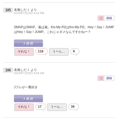
名無しだＪ
より
105
2016年7月22日 9:14 PM
SMAPはSMAP。嵐は嵐。Kis-My-Ft2はKis-My-Ft2。Hey！Say！JUMP
はHey！Say！JUMP。これじゃダメなんですかねー？
それな！
116
うーん…
9
名無しだＪ
より
106
2016年7月25日 8:29 AM
Jフレが一番好き
それな！
17
うーん…
39