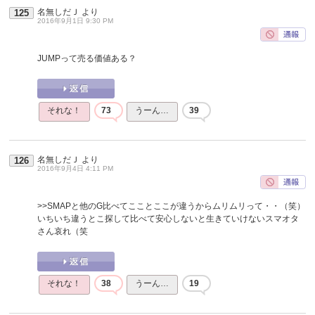
名無しだＪ
より
125
2016年9月1日 9:30 PM
JUMPって売る価値ある？
それな！
73
うーん…
39
名無しだＪ
より
126
2016年9月4日 4:11 PM
>>SMAPと他のG比べてこことここが違うからムリムリって・・（笑）
いちいち違うとこ探して比べて安心しないと生きていけないスマオタ
さん哀れ（笑
それな！
38
うーん…
19