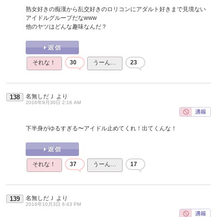
熟女好きの痴漢から乱交好きのロリコンにアダルト好きまで見境ない
アイドルグループだなwww
他のヤツはどんな趣味なんだ？
それな！
30
うーん…
23
名無しだＪ
より
138
2016年9月30日 2:16 AM
下半身がゆるすぎる〜アイドル止めてくれ！出てくんな！
それな！
37
うーん…
17
名無しだＪ
より
139
2016年10月3日 6:43 PM