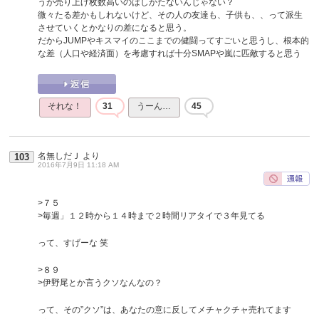
うが売り上げ枚数高いのはしかたないんじゃない？
微々たる差かもしれないけど、その人の友達も、子供も、、って派生
させていくとかなりの差になると思う。
だからJUMPやキスマイのここまでの健闘ってすごいと思うし、根本的
な差（人口や経済面）を考慮すれば十分SMAPや嵐に匹敵すると思う
それな！
31
うーん…
45
名無しだＪ
より
103
2016年7月9日 11:18 AM
>７５
>毎週」１２時から１４時まで２時間リアタイで３年見てる
って、すげーな 笑
>８９
>伊野尾とか言うクソなんなの？
って、その”クソ”は、あなたの意に反してメチャクチャ売れてます