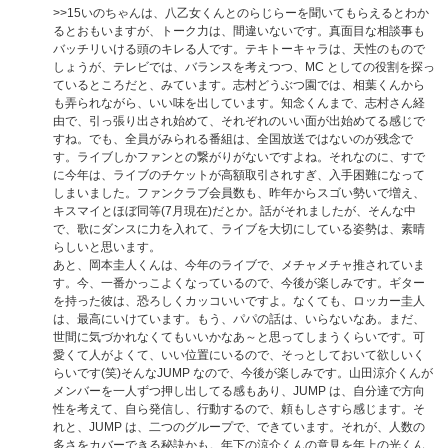
>>15
いのちゃんは、八乙女くんとのらじらーを聞いてもらえるとわか
るとおもいますが、トーク力は、間違いないです。真面目な相談事も
バッチリいける頭のキレる人です。テキトーキャラは、天性のもので
しょうが、テレビでは、バランスを考えつつ、MC としての役割を探っ
ているところだと、みています。志村どうぶつ園では、相葉くんから
も弄られながら、いい味を出しています。知念くんまで、志村さん経
由で、引っ張り出され始めて、それぞれのいい面が出始めてる感じで
すね。でも、全員がみられる番組は、全国放送ではないのが残念で
す。ライブしかファンとの繋がりがないですよね。それなのに、すで
に今年は、ライブのチケットが高額取引されすぎ、入手困難になって
しまいました。ファンクラブ会員数も、昨年からスゴい勢いで増え、
キスマイとほぼ同等(7月現在)だとか。話がそれましたが、そんな中
で、歌にダンスに力を入れて、ライブを大切にしている姿勢は、素晴
らしいと思います。
あと、岡本圭人くんは、今年のライブで、メチャメチャ推されていま
す。今、一番かっこよくなっているので、今後が楽しみです。ギター
を持った彼は、恐ろしくカッコいいですよ。なくても、ロッカー圭人
は、最高にいけています。もう、パパの話は、いらないなあ。まだ、
世間に気づかれなくてもいいかなあ～と思ってしまうくらいです。可
愛くて人がよくて、いい位置にいるので、そっとしておいて欲しいく
らいです(笑)そんなJUMP なので、今後が楽しみです。山田涼介くんが
メンバーを一人ずつ押し出してる感もあり、JUMP は、自分達で方向
性を考えて、自ら発信し、行動するので、頼もしさすら感じます。そ
れと、JUMP は、二つのグループで、できています。それが、人数の
多さをカバーできる秘訣かも。年下の涼介くんの意見を年上の光くん