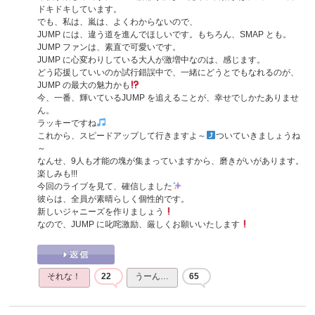
ドキドキしています。
でも、私は、嵐は、よくわからないので、
JUMP には、違う道を進んでほしいです。もちろん、SMAP とも。
JUMP ファンは、素直で可愛いです。
JUMP に心変わりしている大人が激増中なのは、感じます。
どう応援していいのか試行錯誤中で、一緒にどうとでもなれるのが、
JUMP の最大の魅力かも
今、一番、輝いているJUMP を追えることが、幸せでしかたありませ
ん。
ラッキーですね
これから、スピードアップして行きますよ～
ついていきましょうね
～
なんせ、9人も才能の塊が集まっていますから、磨きがいがあります。
楽しみも!!!
今回のライブを見て、確信しました
彼らは、全員が素晴らしく個性的です。
新しいジャニーズを作りましょう
なので、JUMP に叱咤激励、厳しくお願いいたします
それな！
22
うーん…
65