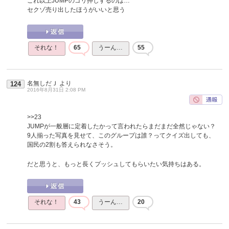
これ以上JUMPのゴリ押しするのは…
セクゾ売り出したほうがいいと思う
それな！
65
うーん…
55
名無しだＪ
より
124
2016年8月31日 2:08 PM
>>23
JUMPが一般層に定着したかって言われたらまだまだ全然じゃない？
9人揃った写真を見せて、このグループは誰？ってクイズ出しても、
国民の2割も答えられなさそう。
だと思うと、もっと長くプッシュしてもらいたい気持ちはある。
それな！
43
うーん…
20