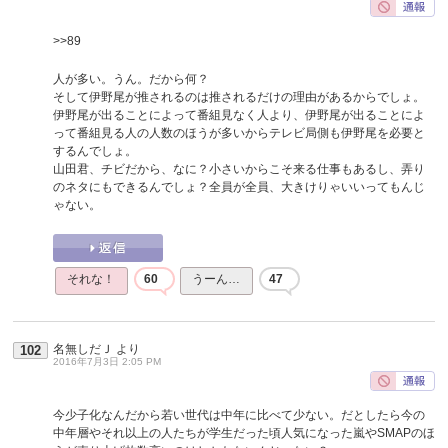
>>89
人が多い。うん。だから何？
そして伊野尾が推されるのは推されるだけの理由があるからでしょ。
伊野尾が出ることによって番組見なく人より、伊野尾が出ることによ
って番組見る人の人数のほうが多いからテレビ局側も伊野尾を必要と
するんでしょ。
山田君、チビだから、なに？小さいからこそ来る仕事もあるし、弄り
のネタにもできるんでしょ？全員が全員、大きけりゃいいってもんじ
ゃない。
それな！
60
うーん…
47
名無しだＪ
より
102
2016年7月3日 2:05 PM
今少子化なんだから若い世代は中年に比べて少ない。だとしたら今の
中年層やそれ以上の人たちが学生だった頃人気になった嵐やSMAPのほ