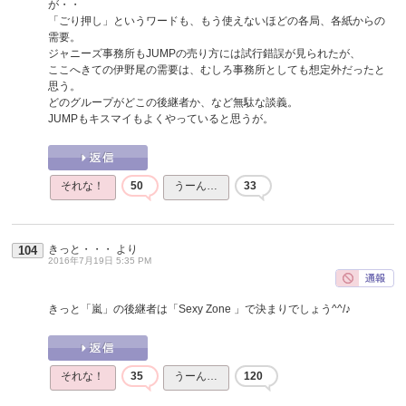
が・・
「ごり押し」というワードも、もう使えないほどの各局、各紙からの
需要。
ジャニーズ事務所もJUMPの売り方には試行錯誤が見られたが、
ここへきての伊野尾の需要は、むしろ事務所としても想定外だったと
思う。
どのグループがどこの後継者か、など無駄な談義。
JUMPもキスマイもよくやっていると思うが。
それな！
50
うーん…
33
きっと・・・
より
104
2016年7月19日 5:35 PM
きっと「嵐」の後継者は「Sexy Zone 」で決まりでしょう^^/♪
それな！
35
うーん…
120