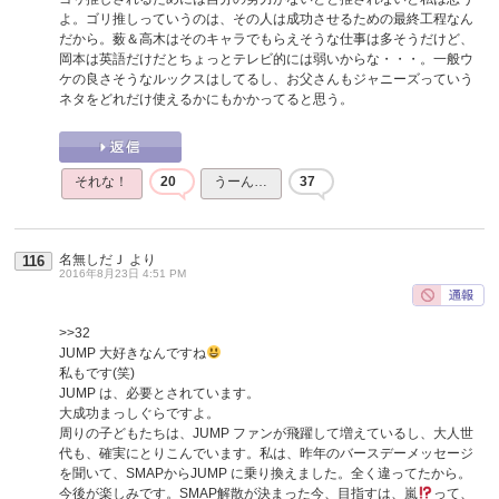
よ。ゴリ推しっていうのは、その人は成功させるための最終工程なん
だから。薮＆高木はそのキャラでもらえそうな仕事は多そうだけど、
岡本は英語だけだとちょっとテレビ的には弱いからな・・・。一般ウ
ケの良さそうなルックスはしてるし、お父さんもジャニーズっていう
ネタをどれだけ使えるかにもかかってると思う。
それな！
20
うーん…
37
名無しだＪ
より
116
2016年8月23日 4:51 PM
>>32
JUMP 大好きなんですね
私もです(笑)
JUMP は、必要とされています。
大成功まっしぐらですよ。
周りの子どもたちは、JUMP ファンが飛躍して増えているし、大人世
代も、確実にとりこんでいます。私は、昨年のバースデーメッセージ
を聞いて、SMAPからJUMP に乗り換えました。全く違ってたから。
今後が楽しみです。SMAP解散が決まった今、目指すは、嵐
って、