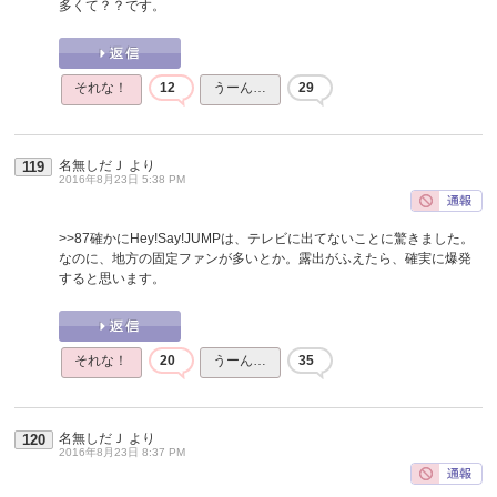
多くて？？です。
それな！
12
うーん…
29
名無しだＪ
より
119
2016年8月23日 5:38 PM
>>87
確かにHey!Say!JUMPは、テレビに出てないことに驚きました。
なのに、地方の固定ファンが多いとか。露出がふえたら、確実に爆発
すると思います。
それな！
20
うーん…
35
名無しだＪ
より
120
2016年8月23日 8:37 PM