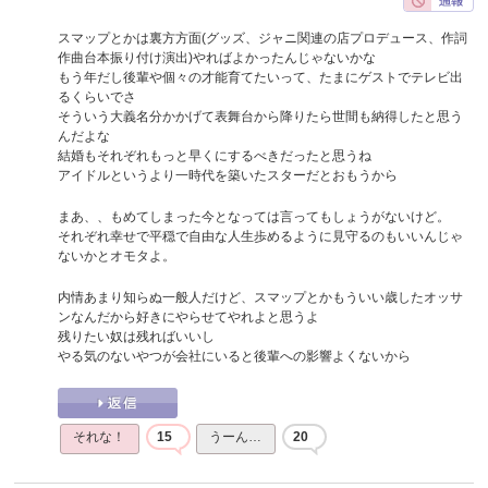
スマップとかは裏方方面(グッズ、ジャニ関連の店プロデュース、作詞
作曲台本振り付け演出)やればよかったんじゃないかな
もう年だし後輩や個々の才能育てたいって、たまにゲストでテレビ出
るくらいでさ
そういう大義名分かかげて表舞台から降りたら世間も納得したと思う
んだよな
結婚もそれぞれもっと早くにするべきだったと思うね
アイドルというより一時代を築いたスターだとおもうから
まあ、、もめてしまった今となっては言ってもしょうがないけど。
それぞれ幸せで平穏で自由な人生歩めるように見守るのもいいんじゃ
ないかとオモタよ。
内情あまり知らぬ一般人だけど、スマップとかもういい歳したオッサ
ンなんだから好きにやらせてやれよと思うよ
残りたい奴は残ればいいし
やる気のないやつが会社にいると後輩への影響よくないから
それな！
15
うーん…
20