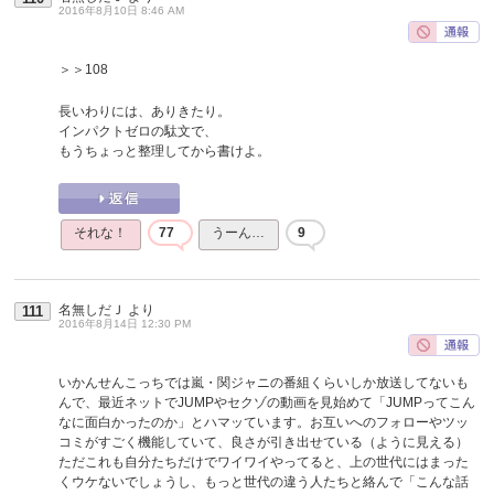
2016年8月10日 8:46 AM
＞＞108
長いわりには、ありきたり。
インパクトゼロの駄文で、
もうちょっと整理してから書けよ。
それな！
77
うーん…
9
名無しだＪ
より
111
2016年8月14日 12:30 PM
いかんせんこっちでは嵐・関ジャニの番組くらいしか放送してないも
んで、最近ネットでJUMPやセクゾの動画を見始めて「JUMPってこん
なに面白かったのか」とハマッています。お互いへのフォローやツッ
コミがすごく機能していて、良さが引き出せている（ように見える）
ただこれも自分たちだけでワイワイやってると、上の世代にはまった
くウケないでしょうし、もっと世代の違う人たちと絡んで「こんな話