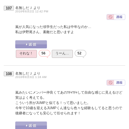
名無しだＪ
より
107
2016年8月2日 12:42 PM
嵐が人気になった頃学生だった私は中年なのか…
私は伊野尾さん、素敵だと思いますよ
それな！
56
うーん…
52
名無しだＪ
より
108
2016年8月3日 1:18 AM
嵐みたいにメンバー仲良くてあのﾜﾁｬﾜﾁｬして自由な感じに見えるけど
実はよく考えてる。
こういう所がJUMPと似てる！って思いました。
今年で10歳を迎えるJUMPくん達なら色々な経験もしてると思うので
後継者になっても安心して任せられます！