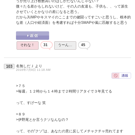
うが売り上げ枚数高いのはしかたないんじゃない？
微々たる差かもしれないけど、その人の友達も、子供も、、って派生
させていくとかなりの差になると思う。
だからJUMPやキスマイのここまでの健闘ってすごいと思うし、根本的
な差（人口や経済面）を考慮すれば十分SMAPや嵐に匹敵すると思う
それな！
31
うーん…
45
名無しだＪ
より
103
2016年7月9日 11:18 AM
>７５
>毎週」１２時から１４時まで２時間リアタイで３年見てる
って、すげーな 笑
>８９
>伊野尾とか言うクソなんなの？
って、その”クソ”は、あなたの意に反してメチャクチャ売れてます