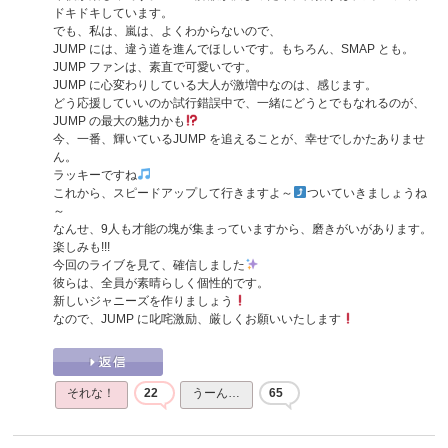
ドキドキしています。
でも、私は、嵐は、よくわからないので、
JUMP には、違う道を進んでほしいです。もちろん、SMAP とも。
JUMP ファンは、素直で可愛いです。
JUMP に心変わりしている大人が激増中なのは、感じます。
どう応援していいのか試行錯誤中で、一緒にどうとでもなれるのが、
JUMP の最大の魅力かも
今、一番、輝いているJUMP を追えることが、幸せでしかたありませ
ん。
ラッキーですね
これから、スピードアップして行きますよ～
ついていきましょうね
～
なんせ、9人も才能の塊が集まっていますから、磨きがいがあります。
楽しみも!!!
今回のライブを見て、確信しました
彼らは、全員が素晴らしく個性的です。
新しいジャニーズを作りましょう
なので、JUMP に叱咤激励、厳しくお願いいたします
それな！
22
うーん…
65