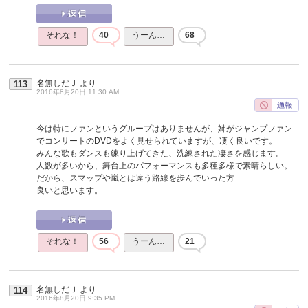
それな！
40
うーん…
68
名無しだＪ
より
113
2016年8月20日 11:30 AM
今は特にファンというグループはありませんが、姉がジャンプファン
でコンサートのDVDをよく見せられていますが、凄く良いです。
みんな歌もダンスも練り上げてきた、洗練された凄さを感じます。
人数が多いから、舞台上のパフォーマンスも多種多様で素晴らしい。
だから、スマップや嵐とは違う路線を歩んでいった方
良いと思います。
それな！
56
うーん…
21
名無しだＪ
より
114
2016年8月20日 9:35 PM