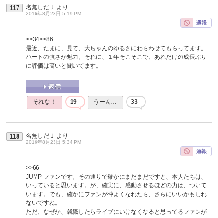
名無しだＪ
より
117
2016年8月23日 5:19 PM
>>34
>>86
最近、たまに、見て、大ちゃんのゆるさにわらわせてもらってます。
ハートの強さが魅力。それに、１年そこそこで、あれだけの成長ぶり
に評価は高いと聞いてます。
それな！
19
うーん…
33
名無しだＪ
より
118
2016年8月23日 5:34 PM
>>66
JUMP ファンです。その通りで確かにまだまだですと、本人たちは、
いっていると思います。が、確実に、感動させるほどの力は、ついて
います。でも、確かにファンが仲よくなれたら、さらにいいかもしれ
ないですね。
ただ、なぜか、就職したらライブにいけなくなると思ってるファンが