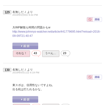
名無しだＪ
より
129
2016年9月9日 9:44 PM
JUMP解散も時間の問題かもw
http://www.johnnys-watcher.net/article/441779695.html?reload=2016-
09-09T21:40:47
それな！
43
うーん…
23
名無しだＪ
より
130
2016年9月11日 6:19 PM
東スポは、信用性ないですよね。
出る杭は打たれるかな。