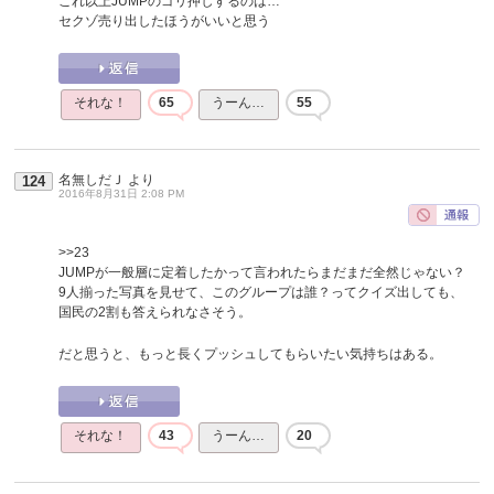
これ以上JUMPのゴリ押しするのは…
セクゾ売り出したほうがいいと思う
それな！
65
うーん…
55
名無しだＪ
より
124
2016年8月31日 2:08 PM
>>23
JUMPが一般層に定着したかって言われたらまだまだ全然じゃない？
9人揃った写真を見せて、このグループは誰？ってクイズ出しても、
国民の2割も答えられなさそう。
だと思うと、もっと長くプッシュしてもらいたい気持ちはある。
それな！
43
うーん…
20