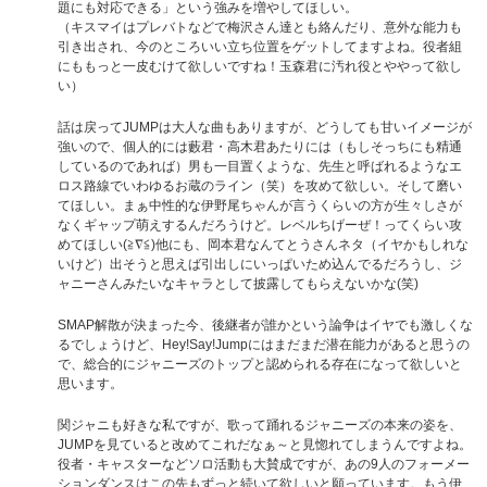
題にも対応できる」という強みを増やしてほしい。
（キスマイはプレバトなどで梅沢さん達とも絡んだり、意外な能力も
引き出され、今のところいい立ち位置をゲットしてますよね。役者組
にももっと一皮むけて欲しいですね！玉森君に汚れ役とややって欲し
い）
話は戻ってJUMPは大人な曲もありますが、どうしても甘いイメージが
強いので、個人的には藪君・高木君あたりには（もしそっちにも精通
しているのであれば）男も一目置くような、先生と呼ばれるようなエ
ロス路線でいわゆるお蔵のライン（笑）を攻めて欲しい。そして磨い
てほしい。まぁ中性的な伊野尾ちゃんが言うくらいの方が生々しさが
なくギャップ萌えするんだろうけど。レベルちげーぜ！ってくらい攻
めてほしい(≧∇≦)他にも、岡本君なんてとうさんネタ（イヤかもしれな
いけど）出そうと思えば引出しにいっぱいため込んでるだろうし、ジ
ャニーさんみたいなキャラとして披露してもらえないかな(笑)
SMAP解散が決まった今、後継者が誰かという論争はイヤでも激しくな
るでしょうけど、Hey!Say!Jumpにはまだまだ潜在能力があると思うの
で、総合的にジャニーズのトップと認められる存在になって欲しいと
思います。
関ジャニも好きな私ですが、歌って踊れるジャニーズの本来の姿を、
JUMPを見ていると改めてこれだなぁ～と見惚れてしまうんですよね。
役者・キャスターなどソロ活動も大賛成ですが、あの9人のフォーメー
ションダンスはこの先もずっと続いて欲しいと願っています。もう伊