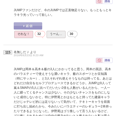
JUMPファンだけど、今のJUMPでは正直物足りない。もっともっとキ
ラキラ光っていって欲しい。
それな！
32
うーん…
30
名無しだＪ
より
115
2016年8月23日 8:23 AM
JUMPは岡本＆高木＆薮の3人にかかってると思う。岡本の英語、高木
のバラエティーで使えそうな濃いキャラ、薮のスポーツとか豆知識
（特にサッカー）、と3人それぞれ使えそうなものは持ってる。あとは
どれだけ自分をセルフプロデュースできるかどうか。JUMPは9人って
嵐＆SMAPの5人に比べてだいたい2倍も人数がいるんだから、一人一
人に廻ってくるチャンスは少ない。その少ないチャンスをものにしな
いと成功しないかと。特に伊野尾とかはもともと持ってた建築キャラ
だけじゃテレビ的には足りないって気付いて、テキトーキャラを前面
に打ち出し始めたから、今みたいにバラエティーのレギュラー2本持っ
たりできるようになった。伊野尾はゴリ推しって言う人もいるけど、
ゴリ推しされるためには自分の努力がないとと推されないと私は思う