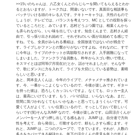
>>15
いのちゃんは、八乙女くんとのらじらーを聞いてもらえるとわか
るとおもいますが、トーク力は、間違いないです。真面目な相談事も
バッチリいける頭のキレる人です。テキトーキャラは、天性のもので
しょうが、テレビでは、バランスを考えつつ、MC としての役割を探っ
ているところだと、みています。志村どうぶつ園では、相葉くんから
も弄られながら、いい味を出しています。知念くんまで、志村さん経
由で、引っ張り出され始めて、それぞれのいい面が出始めてる感じで
すね。でも、全員がみられる番組は、全国放送ではないのが残念で
す。ライブしかファンとの繋がりがないですよね。それなのに、すで
に今年は、ライブのチケットが高額取引されすぎ、入手困難になって
しまいました。ファンクラブ会員数も、昨年からスゴい勢いで増え、
キスマイとほぼ同等(7月現在)だとか。話がそれましたが、そんな中
で、歌にダンスに力を入れて、ライブを大切にしている姿勢は、素晴
らしいと思います。
あと、岡本圭人くんは、今年のライブで、メチャメチャ推されていま
す。今、一番かっこよくなっているので、今後が楽しみです。ギター
を持った彼は、恐ろしくカッコいいですよ。なくても、ロッカー圭人
は、最高にいけています。もう、パパの話は、いらないなあ。まだ、
世間に気づかれなくてもいいかなあ～と思ってしまうくらいです。可
愛くて人がよくて、いい位置にいるので、そっとしておいて欲しいく
らいです(笑)そんなJUMP なので、今後が楽しみです。山田涼介くんが
メンバーを一人ずつ押し出してる感もあり、JUMP は、自分達で方向
性を考えて、自ら発信し、行動するので、頼もしさすら感じます。そ
れと、JUMP は、二つのグループで、できています。それが、人数の
多さをカバーできる秘訣かも。年下の涼介くんの意見を年上の光くん