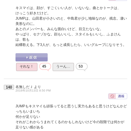
キスマイは、顔が、すごくいい人が、いないな。曲とかトークは、
けっこう好きだけど。
JUMPは、山田君が小さいのと、中島君が少し地味なのが、残念。凄い
美形なのに。
あとのメンバーも、みんな面白いけど、目立たないな。
やっぱり、セクゾかな。顔もいいし、スタイルもいいし、ふまけん
は、歌も
結構歌える。下3人が、もっと成長したら、いいグループになりそう。
それな！
45
うーん…
53
名無しだＪ
より
140
2016年10月13日 8:50 PM
JUMPもキスマイも頑張ってると思うし実力もあると思うけどなんかど
っちもいまいち
何かが足りない
それがこれからうまれてくるのかもしれないけど今の段階では何かが
足りない感がある