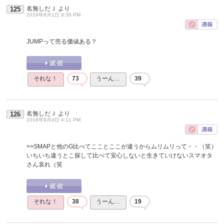
名無しだＪ
より
125
2016年9月1日 9:30 PM
JUMPって売る価値ある？
それな！
73
うーん…
39
名無しだＪ
より
126
2016年9月4日 4:11 PM
>>SMAPと他のG比べてこことここが違うからムリムリって・・（笑）
いちいち違うとこ探して比べて安心しないと生きていけないスマオタ
さん哀れ（笑
それな！
38
うーん…
19