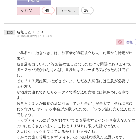
それな！
49
うーん…
16
名無しだＪ
より
133
2016年9月22日 1:18 AM
中島君の「抱きつき」は、被害者が通報後立ち去った事から特定が出
来ず、
被害届も出ていない為 お咎め無しとなっただけで問題はありますね。
後日スッパ抜かれなければ、事務所はスルーする気だったわけです
し。
でも「１７歳妊娠」はガセですよ。ただ友人関係には注意が必要で、
エセ友人
が酒席に連れてきたりケータイで呼び込む女性には気をつける事で
す。
おそらく３人が最初の店に同席していた事だけが事実で、それに尾ひ
れを付けた”ゆすり”を事務所が蹴ったため、ゴシップ誌に売り込んだの
でしょう。
トップアイドルに近づき”ゆすり”で金を要求するインチキ友人なんて世
の中にたくさんいます。これはＪＵＭＰに限った話ではない。
３人はショックを受けているかもしれませんね。
うかつに誰も信用できず アイドルとは孤独な職業だと思います。