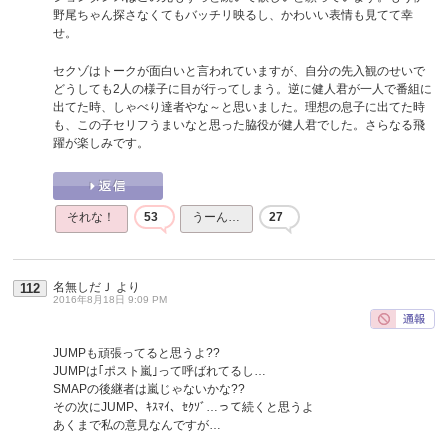
野尾ちゃん探さなくてもバッチリ映るし、かわいい表情も見てて幸
せ。
セクゾはトークが面白いと言われていますが、自分の先入観のせいで
どうしても2人の様子に目が行ってしまう。逆に健人君が一人で番組に
出てた時、しゃべり達者やな～と思いました。理想の息子に出てた時
も、この子セリフうまいなと思った脇役が健人君でした。さらなる飛
躍が楽しみです。
それな！
53
うーん…
27
名無しだＪ
より
112
2016年8月18日 9:09 PM
JUMPも頑張ってると思うよ??
JUMPは｢ポスト嵐｣って呼ばれてるし…
SMAPの後継者は嵐じゃないかな??
その次にJUMP、ｷｽﾏｲ、ｾｸｿﾞ…って続くと思うよ
あくまで私の意見なんですが…