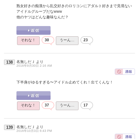
熟女好きの痴漢から乱交好きのロリコンにアダルト好きまで見境ない
アイドルグループだなwww
他のヤツはどんな趣味なんだ？
それな！
30
うーん…
23
名無しだＪ
より
138
2016年9月30日 2:16 AM
下半身がゆるすぎる〜アイドル止めてくれ！出てくんな！
それな！
37
うーん…
17
名無しだＪ
より
139
2016年10月3日 6:43 PM