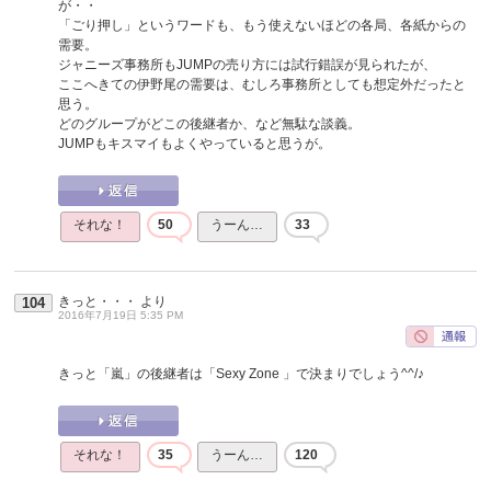
が・・
「ごり押し」というワードも、もう使えないほどの各局、各紙からの
需要。
ジャニーズ事務所もJUMPの売り方には試行錯誤が見られたが、
ここへきての伊野尾の需要は、むしろ事務所としても想定外だったと
思う。
どのグループがどこの後継者か、など無駄な談義。
JUMPもキスマイもよくやっていると思うが。
それな！
50
うーん…
33
きっと・・・
より
104
2016年7月19日 5:35 PM
きっと「嵐」の後継者は「Sexy Zone 」で決まりでしょう^^/♪
それな！
35
うーん…
120