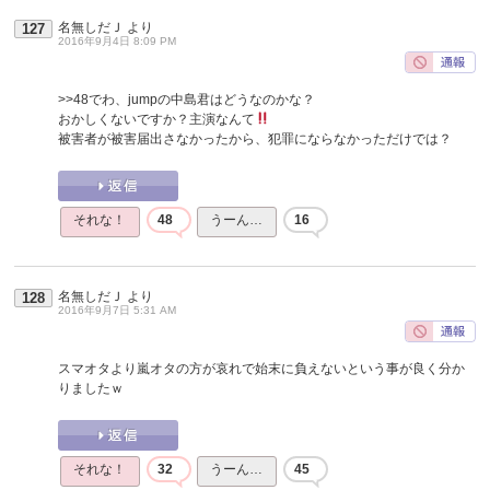
名無しだＪ
より
127
2016年9月4日 8:09 PM
>>48
でわ、jumpの中島君はどうなのかな？
おかしくないですか？主演なんて
被害者が被害届出さなかったから、犯罪にならなかっただけでは？
それな！
48
うーん…
16
名無しだＪ
より
128
2016年9月7日 5:31 AM
スマオタより嵐オタの方が哀れで始末に負えないという事が良く分か
りましたｗ
それな！
32
うーん…
45