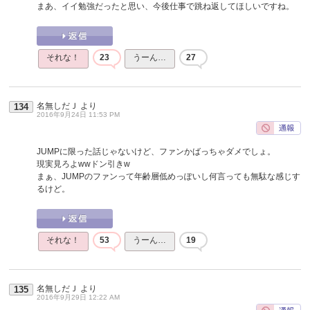
まあ、イイ勉強だったと思い、今後仕事で跳ね返してほしいですね。
それな！
23
うーん…
27
名無しだＪ
より
134
2016年9月24日 11:53 PM
JUMPに限った話じゃないけど、ファンかばっちゃダメでしょ。
現実見ろよwwドン引きw
まぁ、JUMPのファンって年齢層低めっぽいし何言っても無駄な感じす
るけど。
それな！
53
うーん…
19
名無しだＪ
より
135
2016年9月29日 12:22 AM