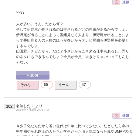
>>89
人が多い。うん。だから何？
そして伊野尾が推されるのは推されるだけの理由があるからでしょ。
伊野尾が出ることによって番組見なく人より、伊野尾が出ることによ
って番組見る人の人数のほうが多いからテレビ局側も伊野尾を必要と
するんでしょ。
山田君、チビだから、なに？小さいからこそ来る仕事もあるし、弄り
のネタにもできるんでしょ？全員が全員、大きけりゃいいってもんじ
ゃない。
それな！
60
うーん…
47
名無しだＪ
より
102
2016年7月3日 2:05 PM
今少子化なんだから若い世代は中年に比べて少ない。だとしたら今の
中年層やそれ以上の人たちが学生だった頃人気になった嵐やSMAPのほ