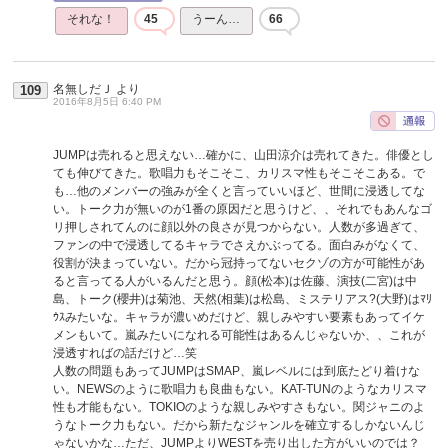
それな！
45
うーん…
66
名無しだＪ
より
109
2016年8月5日 6:40 PM
JUMPは売れると思えない…確かに、山田涼介は売れてきた。俳優とし
ても伸びてきた。歌唱力もそこそこ、カリスマ性もそこそこある。で
も…他のメンバーの強みが全くと言っていいほど、世間に浸透してな
い。トーク力が無いのが1番の原因だと思うけど、、それでもあんなゴ
リ押しされてんのに顔以外の良さが見つからない。人数が多過ぎて、
ファンの中で浸透してるキャラでさえかぶってる。面白みがなくて、
役割が決まっていない。だから冠持ってないセクゾの方が可能性があ
ると言ってる人がいるんだと思う。顔(松本)は佐藤、演技(二宮)は中
島、トーク(櫻井)は菊池、天然(相葉)は松島、ミステリアス?(大野)はﾏﾘ
ｳｽみたいな。キャラが濃いめだけど、親しみやすい要素もあってイケ
メンもいて。嵐みたいになれる可能性はあるんじゃないか、、これが
浸透すればの話だけど…笑
人数の問題もあってJUMPはSMAP、嵐レベルには到底たどり着けな
い。NEWSのように歌唱力も良曲もない。KAT-TUNのようなカリスマ
性も才能もない。TOKIOのような親しみやすさもない。関ジャニのよ
うなトーク力もない。だから新たなジャンルを確立するしかないんじ
ゃないかな…ただ、JUMPよりWESTを売り出した方がいいのでは？