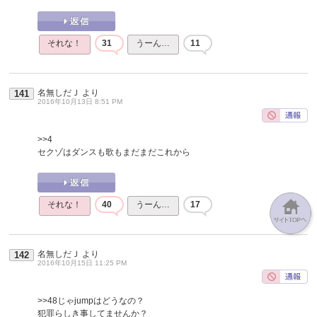
それな！
31
うーん…
11
名無しだＪ
より
141
2016年10月13日 8:51 PM
>>4
セクゾはダンスも歌もまだまだこれから
それな！
40
うーん…
17
名無しだＪ
より
142
2016年10月15日 11:25 PM
>>48
じゃjumpはどうなの？
犯罪らしき事してませんか？