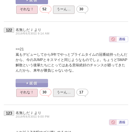
それな！
52
うーん…
30
名無しだＪ
より
122
2016年8月30日 9:14 AM
>>21
嵐もデビューしてから9年でやっとプライムタイムの冠番組持ったんだ
から、今のJUMPとキスマイと同じようなものでしょ。ちょうどSMAP
解散という後輩たちにとってはある意味絶好のチャンスが廻ってきた
んだから、来年が勝負じゃないかな。
それな！
30
うーん…
17
名無しだＪ
より
123
2016年8月30日 9:00 PM