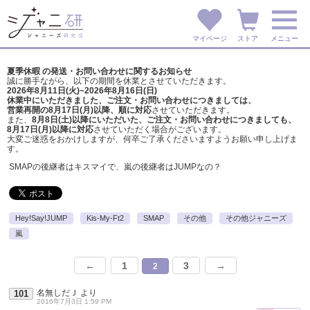
マイページ
ストア
メニュー
夏季休暇 の発送・お問い合わせに関するお知らせ
誠に勝手ながら、以下の期間を休業とさせていただきます。
2026年8月11日(火)~2026年8月16日(日)
休業中にいただきました、ご注文・お問い合わせにつきましては、
営業再開の8月17日(月)以降、順に対応
させていただきます。
また、
8月8日(土)以降にいただいた、ご注文・
お問い合わせにつきましても、
8月17日(月)以降に対応
させていただく場合がございます。
大変ご迷惑をおかけしますが、
何卒ご了承くださいますようお願い申し上げま
す。
SMAPの後継者はキスマイで、嵐の後継者はJUMPなの？
Hey!Say!JUMP
Kis-My-Ft2
SMAP
その他
その他ジャニーズ
嵐
←
1
3
→
2
名無しだＪ
より
101
2016年7月3日 1:59 PM