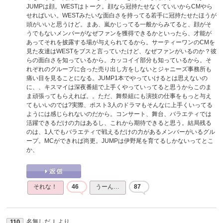
JUMPは顔。WESTはトーク。顔なら冠持たせなくていいからCMやら
せればいい。WESTみたいな面白さを持ってる若手に冠持たせたほうが
頭がいいと思うけど。まあ、嵐かじってる一般からみてると、顔がそ
うでもないメンバーがなぜファンを獲得できるかといったら、才能が
あってそれを披露する場が与えられてるから。サーティーワンのCMを
見た友達はWESTをブスと言っていたけど、なぜファンがいるのか？彼
らの面白さを知っているから。カッコイイ部分も知っているから。そ
れぞれのグループに合った売り出し方をしないとジャニーズ事務所も
痛い目を見ることになる。JUMP1本でやっていけるとは思えないの
に、、キスマイは深夜番組で上手くやっていってると思うからこのま
ま頑張ってもらえれば。。ただ、舞祭組にも演技の仕事をもっと与え
てもいいのでは?実際、ポスト3人のドラマもそんなに上手くいってる
ようには感じられないのだから。コンサート、舞台、バラエティでは
活躍できるだけの力はあるし、これから期待できると思う。結局残る
のは、1人でもバラエティで戦えるだけの力があるメンバーがいるグル
ープ。MCができれば尚更。JUMPは伊野尾を育てるしかないってとこ
か、
それな！
46
うーん…
87
名無しだＪ
より
110