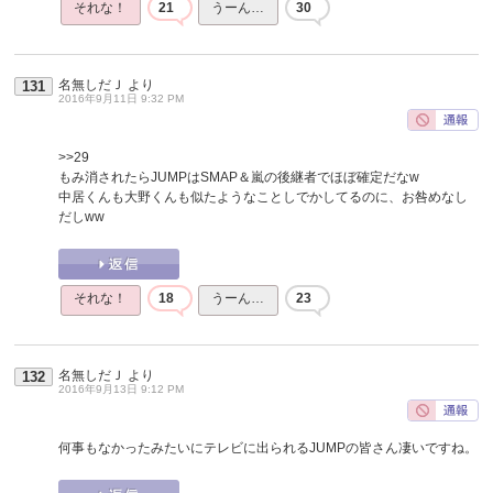
それな！
21
うーん…
30
名無しだＪ
より
131
2016年9月11日 9:32 PM
>>29
もみ消されたらJUMPはSMAP＆嵐の後継者でほぼ確定だなw
中居くんも大野くんも似たようなことしでかしてるのに、お咎めなし
だしww
それな！
18
うーん…
23
名無しだＪ
より
132
2016年9月13日 9:12 PM
何事もなかったみたいにテレビに出られるJUMPの皆さん凄いですね。