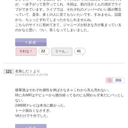
が、一歩下がって見守ってくれ、今回は、初の涼介くんの演出でライ
ブができています。ライブでは、それぞれのメンバーのいい面が際立
っていて、是非、多くの人に見てもらいたいです。すみません。話題
から、ちょっとずれてしまったかもしれませんね。
こちらのサイトに初めてきて、ジャニーズが好きな方が集まっている
のかなと思い、つい、長くなってしまいました。
それな！
22
うーん…
41
名無しだＪ
より
121
2016年8月29日 9:28 PM
後輩達はそれぞれ個性を伸ばさなきゃこれから先も売れない。
特にJUMPはデビューから随分経ってるのにも関わらず未だにパッとし
ない。
24時間テレビは本当に酷かった。
トーク面白くなさすぎ。
V6だけで十分でした。