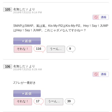
名無しだＪ
より
105
2016年7月22日 9:14 PM
SMAPはSMAP。嵐は嵐。Kis-My-Ft2はKis-My-Ft2。Hey！Say！JUMP
はHey！Say！JUMP。これじゃダメなんですかねー？
それな！
116
うーん…
9
名無しだＪ
より
106
2016年7月25日 8:29 AM
Jフレが一番好き
それな！
17
うーん…
39