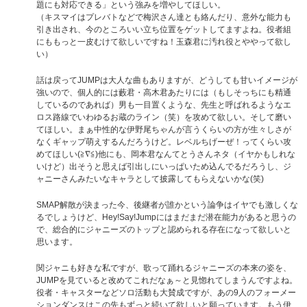
題にも対応できる」という強みを増やしてほしい。
（キスマイはプレバトなどで梅沢さん達とも絡んだり、意外な能力も
引き出され、今のところいい立ち位置をゲットしてますよね。役者組
にももっと一皮むけて欲しいですね！玉森君に汚れ役とややって欲し
い）
話は戻ってJUMPは大人な曲もありますが、どうしても甘いイメージが
強いので、個人的には藪君・高木君あたりには（もしそっちにも精通
しているのであれば）男も一目置くような、先生と呼ばれるようなエ
ロス路線でいわゆるお蔵のライン（笑）を攻めて欲しい。そして磨い
てほしい。まぁ中性的な伊野尾ちゃんが言うくらいの方が生々しさが
なくギャップ萌えするんだろうけど。レベルちげーぜ！ってくらい攻
めてほしい(≧∇≦)他にも、岡本君なんてとうさんネタ（イヤかもしれな
いけど）出そうと思えば引出しにいっぱいため込んでるだろうし、ジ
ャニーさんみたいなキャラとして披露してもらえないかな(笑)
SMAP解散が決まった今、後継者が誰かという論争はイヤでも激しくな
るでしょうけど、Hey!Say!Jumpにはまだまだ潜在能力があると思うの
で、総合的にジャニーズのトップと認められる存在になって欲しいと
思います。
関ジャニも好きな私ですが、歌って踊れるジャニーズの本来の姿を、
JUMPを見ていると改めてこれだなぁ～と見惚れてしまうんですよね。
役者・キャスターなどソロ活動も大賛成ですが、あの9人のフォーメー
ションダンスはこの先もずっと続いて欲しいと願っています。もう伊