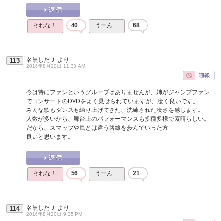
それな！
40
うーん…
68
名無しだＪ
より
113
2016年8月20日 11:30 AM
今は特にファンというグループはありませんが、姉がジャンプファン
でコンサートのDVDをよく見せられていますが、凄く良いです。
みんな歌もダンスも練り上げてきた、洗練された凄さを感じます。
人数が多いから、舞台上のパフォーマンスも多種多様で素晴らしい。
だから、スマップや嵐とは違う路線を歩んでいった方
良いと思います。
それな！
56
うーん…
21
名無しだＪ
より
114
2016年8月20日 9:35 PM