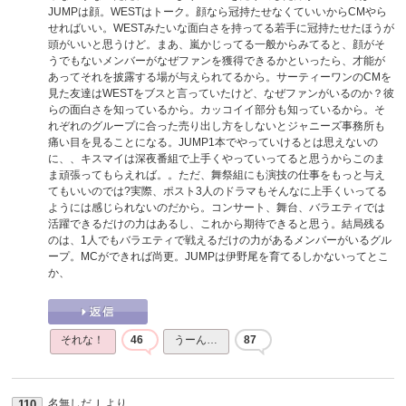
JUMPは顔。WESTはトーク。顔なら冠持たせなくていいからCMやら
せればいい。WESTみたいな面白さを持ってる若手に冠持たせたほうが
頭がいいと思うけど。まあ、嵐かじってる一般からみてると、顔がそ
うでもないメンバーがなぜファンを獲得できるかといったら、才能が
あってそれを披露する場が与えられてるから。サーティーワンのCMを
見た友達はWESTをブスと言っていたけど、なぜファンがいるのか？彼
らの面白さを知っているから。カッコイイ部分も知っているから。そ
れぞれのグループに合った売り出し方をしないとジャニーズ事務所も
痛い目を見ることになる。JUMP1本でやっていけるとは思えないの
に、、キスマイは深夜番組で上手くやっていってると思うからこのま
ま頑張ってもらえれば。。ただ、舞祭組にも演技の仕事をもっと与え
てもいいのでは?実際、ポスト3人のドラマもそんなに上手くいってる
ようには感じられないのだから。コンサート、舞台、バラエティでは
活躍できるだけの力はあるし、これから期待できると思う。結局残る
のは、1人でもバラエティで戦えるだけの力があるメンバーがいるグル
ープ。MCができれば尚更。JUMPは伊野尾を育てるしかないってとこ
か、
それな！
46
うーん…
87
名無しだＪ
より
110