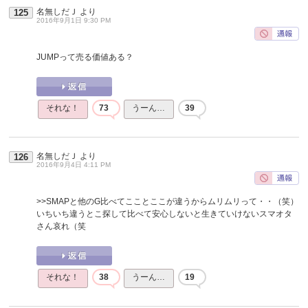
名無しだＪ
より
125
2016年9月1日 9:30 PM
JUMPって売る価値ある？
それな！
73
うーん…
39
名無しだＪ
より
126
2016年9月4日 4:11 PM
>>SMAPと他のG比べてこことここが違うからムリムリって・・（笑）
いちいち違うとこ探して比べて安心しないと生きていけないスマオタ
さん哀れ（笑
それな！
38
うーん…
19