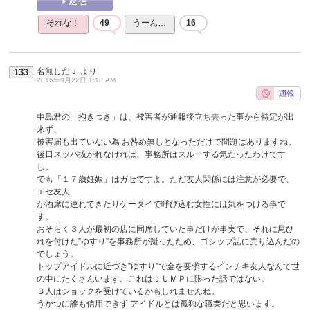
それな！
49
うーん…
16
名無しだＪ
より
133
2016年9月22日 1:18 AM
中島君の「抱きつき」は、被害者が通報後立ち去った事から特定が出
来ず、
被害届も出ていない為 お咎め無しとなっただけで問題はありますね。
後日スッパ抜かれなければ、事務所はスルーする気だったわけです
し。
でも「１７歳妊娠」はガセですよ。ただ友人関係には注意が必要で、
エセ友人
が酒席に連れてきたりケータイで呼び込む女性には気をつける事で
す。
おそらく３人が最初の店に同席していた事だけが事実で、それに尾ひ
れを付けた”ゆすり”を事務所が蹴ったため、ゴシップ誌に売り込んだの
でしょう。
トップアイドルに近づき”ゆすり”で金を要求するインチキ友人なんて世
の中にたくさんいます。これはＪＵＭＰに限った話ではない。
３人はショックを受けているかもしれませんね。
うかつに誰も信用できず アイドルとは孤独な職業だと思います。