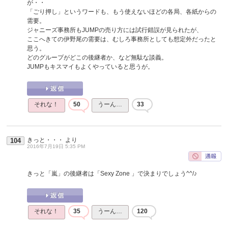
が・・
「ごり押し」というワードも、もう使えないほどの各局、各紙からの
需要。
ジャニーズ事務所もJUMPの売り方には試行錯誤が見られたが、
ここへきての伊野尾の需要は、むしろ事務所としても想定外だったと
思う。
どのグループがどこの後継者か、など無駄な談義。
JUMPもキスマイもよくやっていると思うが。
それな！
50
うーん…
33
きっと・・・
より
104
2016年7月19日 5:35 PM
きっと「嵐」の後継者は「Sexy Zone 」で決まりでしょう^^/♪
それな！
35
うーん…
120