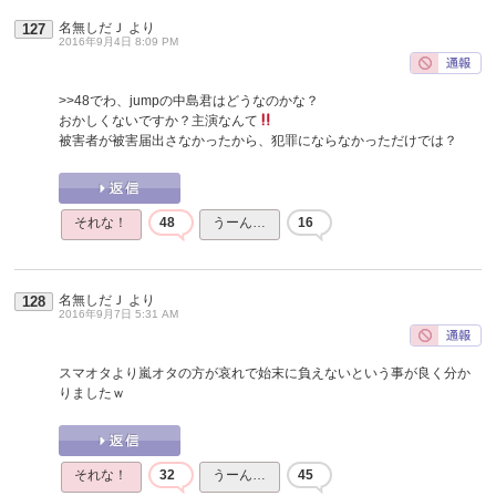
名無しだＪ
より
127
2016年9月4日 8:09 PM
>>48
でわ、jumpの中島君はどうなのかな？
おかしくないですか？主演なんて
被害者が被害届出さなかったから、犯罪にならなかっただけでは？
それな！
48
うーん…
16
名無しだＪ
より
128
2016年9月7日 5:31 AM
スマオタより嵐オタの方が哀れで始末に負えないという事が良く分か
りましたｗ
それな！
32
うーん…
45