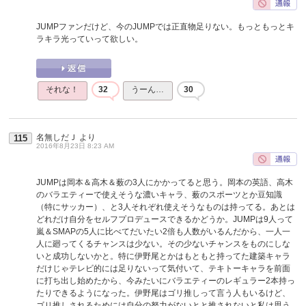
JUMPファンだけど、今のJUMPでは正直物足りない。もっともっとキ
ラキラ光っていって欲しい。
それな！
32
うーん…
30
名無しだＪ
より
115
2016年8月23日 8:23 AM
JUMPは岡本＆高木＆薮の3人にかかってると思う。岡本の英語、高木
のバラエティーで使えそうな濃いキャラ、薮のスポーツとか豆知識
（特にサッカー）、と3人それぞれ使えそうなものは持ってる。あとは
どれだけ自分をセルフプロデュースできるかどうか。JUMPは9人って
嵐＆SMAPの5人に比べてだいたい2倍も人数がいるんだから、一人一
人に廻ってくるチャンスは少ない。その少ないチャンスをものにしな
いと成功しないかと。特に伊野尾とかはもともと持ってた建築キャラ
だけじゃテレビ的には足りないって気付いて、テキトーキャラを前面
に打ち出し始めたから、今みたいにバラエティーのレギュラー2本持っ
たりできるようになった。伊野尾はゴリ推しって言う人もいるけど、
ゴリ推しされるためには自分の努力がないとと推されないと私は思う