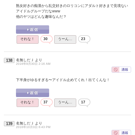
熟女好きの痴漢から乱交好きのロリコンにアダルト好きまで見境ない
アイドルグループだなwww
他のヤツはどんな趣味なんだ？
それな！
30
うーん…
23
名無しだＪ
より
138
2016年9月30日 2:16 AM
下半身がゆるすぎる〜アイドル止めてくれ！出てくんな！
それな！
37
うーん…
17
名無しだＪ
より
139
2016年10月3日 6:43 PM