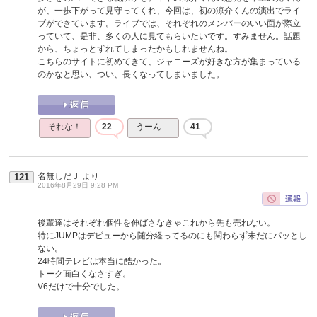
が、一歩下がって見守ってくれ、今回は、初の涼介くんの演出でライ
ブができています。ライブでは、それぞれのメンバーのいい面が際立
っていて、是非、多くの人に見てもらいたいです。すみません。話題
から、ちょっとずれてしまったかもしれませんね。
こちらのサイトに初めてきて、ジャニーズが好きな方が集まっている
のかなと思い、つい、長くなってしまいました。
それな！
22
うーん…
41
名無しだＪ
より
121
2016年8月29日 9:28 PM
後輩達はそれぞれ個性を伸ばさなきゃこれから先も売れない。
特にJUMPはデビューから随分経ってるのにも関わらず未だにパッとし
ない。
24時間テレビは本当に酷かった。
トーク面白くなさすぎ。
V6だけで十分でした。