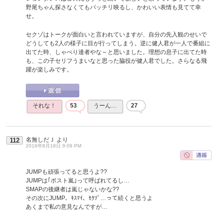
野尾ちゃん探さなくてもバッチリ映るし、かわいい表情も見てて幸
せ。
セクゾはトークが面白いと言われていますが、自分の先入観のせいで
どうしても2人の様子に目が行ってしまう。逆に健人君が一人で番組に
出てた時、しゃべり達者やな～と思いました。理想の息子に出てた時
も、この子セリフうまいなと思った脇役が健人君でした。さらなる飛
躍が楽しみです。
それな！
53
うーん…
27
名無しだＪ
より
112
2016年8月18日 9:09 PM
JUMPも頑張ってると思うよ??
JUMPは｢ポスト嵐｣って呼ばれてるし…
SMAPの後継者は嵐じゃないかな??
その次にJUMP、ｷｽﾏｲ、ｾｸｿﾞ…って続くと思うよ
あくまで私の意見なんですが…