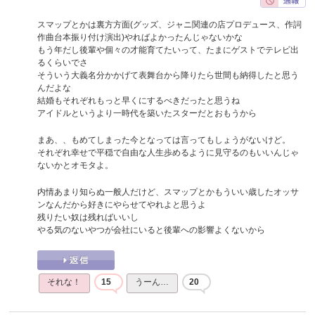
スマップとかは裏方方面(グッズ、ジャニ関連の店プロデュース、作詞
作曲台本振り付け演出)やればよかったんじゃないかな
もう年だし後輩や個々の才能育てたいって、たまにゲストでテレビ出
るくらいでさ
そういう大義名分かかげて表舞台から降りたら世間も納得したと思う
んだよな
結婚もそれぞれもっと早くにするべきだったと思うね
アイドルというより一時代を築いたスターだとおもうから
まあ、、もめてしまった今となっては言ってもしょうがないけど。
それぞれ幸せで平穏で自由な人生歩めるように見守るのもいいんじゃ
ないかとオモタよ。
内情あまり知らぬ一般人だけど、スマップとかもういい歳したオッサ
ンなんだから好きにやらせてやれよと思うよ
残りたい奴は残ればいいし
やる気のないやつが会社にいると後輩への影響よくないから
それな！
15
うーん…
20