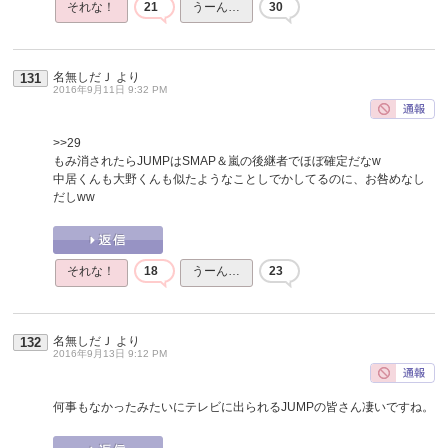
それな！
21
うーん…
30
名無しだＪ
より
131
2016年9月11日 9:32 PM
>>29
もみ消されたらJUMPはSMAP＆嵐の後継者でほぼ確定だなw
中居くんも大野くんも似たようなことしでかしてるのに、お咎めなし
だしww
それな！
18
うーん…
23
名無しだＪ
より
132
2016年9月13日 9:12 PM
何事もなかったみたいにテレビに出られるJUMPの皆さん凄いですね。