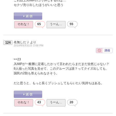
これ以上JUMPのゴリ押しするのは…
セクゾ売り出したほうがいいと思う
それな！
65
うーん…
55
名無しだＪ
より
124
2016年8月31日 2:08 PM
>>23
JUMPが一般層に定着したかって言われたらまだまだ全然じゃない？
9人揃った写真を見せて、このグループは誰？ってクイズ出しても、
国民の2割も答えられなさそう。
だと思うと、もっと長くプッシュしてもらいたい気持ちはある。
それな！
43
うーん…
20