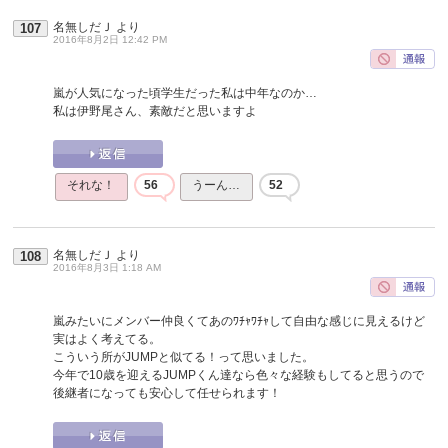
名無しだＪ
より
107
2016年8月2日 12:42 PM
嵐が人気になった頃学生だった私は中年なのか…
私は伊野尾さん、素敵だと思いますよ
それな！
56
うーん…
52
名無しだＪ
より
108
2016年8月3日 1:18 AM
嵐みたいにメンバー仲良くてあのﾜﾁｬﾜﾁｬして自由な感じに見えるけど
実はよく考えてる。
こういう所がJUMPと似てる！って思いました。
今年で10歳を迎えるJUMPくん達なら色々な経験もしてると思うので
後継者になっても安心して任せられます！