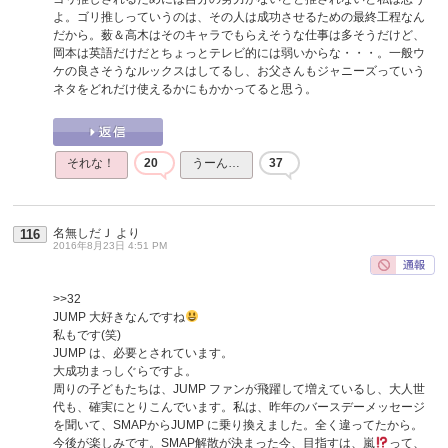
よ。ゴリ推しっていうのは、その人は成功させるための最終工程なん
だから。薮＆高木はそのキャラでもらえそうな仕事は多そうだけど、
岡本は英語だけだとちょっとテレビ的には弱いからな・・・。一般ウ
ケの良さそうなルックスはしてるし、お父さんもジャニーズっていう
ネタをどれだけ使えるかにもかかってると思う。
それな！
20
うーん…
37
名無しだＪ
より
116
2016年8月23日 4:51 PM
>>32
JUMP 大好きなんですね
私もです(笑)
JUMP は、必要とされています。
大成功まっしぐらですよ。
周りの子どもたちは、JUMP ファンが飛躍して増えているし、大人世
代も、確実にとりこんでいます。私は、昨年のバースデーメッセージ
を聞いて、SMAPからJUMP に乗り換えました。全く違ってたから。
今後が楽しみです。SMAP解散が決まった今、目指すは、嵐
って、