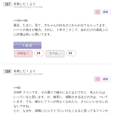
名無しだＪ
より
117
2016年8月23日 5:19 PM
>>34
>>86
最近、たまに、見て、大ちゃんのゆるさにわらわせてもらってます。
ハートの強さが魅力。それに、１年そこそこで、あれだけの成長ぶり
に評価は高いと聞いてます。
それな！
19
うーん…
33
名無しだＪ
より
118
2016年8月23日 5:34 PM
>>66
JUMP ファンです。その通りで確かにまだまだですと、本人たちは、
いっていると思います。が、確実に、感動させるほどの力は、ついて
います。でも、確かにファンが仲よくなれたら、さらにいいかもしれ
ないですね。
ただ、なぜか、就職したらライブにいけなくなると思ってるファンが