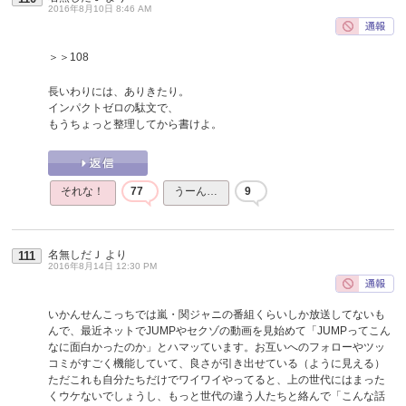
2016年8月10日 8:46 AM
＞＞108
長いわりには、ありきたり。
インパクトゼロの駄文で、
もうちょっと整理してから書けよ。
それな！
77
うーん…
9
名無しだＪ
より
111
2016年8月14日 12:30 PM
いかんせんこっちでは嵐・関ジャニの番組くらいしか放送してないも
んで、最近ネットでJUMPやセクゾの動画を見始めて「JUMPってこん
なに面白かったのか」とハマッています。お互いへのフォローやツッ
コミがすごく機能していて、良さが引き出せている（ように見える）
ただこれも自分たちだけでワイワイやってると、上の世代にはまった
くウケないでしょうし、もっと世代の違う人たちと絡んで「こんな話