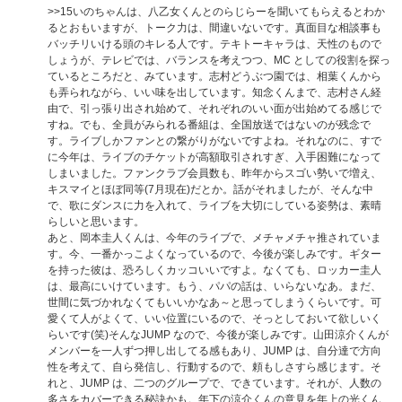
>>15
いのちゃんは、八乙女くんとのらじらーを聞いてもらえるとわか
るとおもいますが、トーク力は、間違いないです。真面目な相談事も
バッチリいける頭のキレる人です。テキトーキャラは、天性のもので
しょうが、テレビでは、バランスを考えつつ、MC としての役割を探っ
ているところだと、みています。志村どうぶつ園では、相葉くんから
も弄られながら、いい味を出しています。知念くんまで、志村さん経
由で、引っ張り出され始めて、それぞれのいい面が出始めてる感じで
すね。でも、全員がみられる番組は、全国放送ではないのが残念で
す。ライブしかファンとの繋がりがないですよね。それなのに、すで
に今年は、ライブのチケットが高額取引されすぎ、入手困難になって
しまいました。ファンクラブ会員数も、昨年からスゴい勢いで増え、
キスマイとほぼ同等(7月現在)だとか。話がそれましたが、そんな中
で、歌にダンスに力を入れて、ライブを大切にしている姿勢は、素晴
らしいと思います。
あと、岡本圭人くんは、今年のライブで、メチャメチャ推されていま
す。今、一番かっこよくなっているので、今後が楽しみです。ギター
を持った彼は、恐ろしくカッコいいですよ。なくても、ロッカー圭人
は、最高にいけています。もう、パパの話は、いらないなあ。まだ、
世間に気づかれなくてもいいかなあ～と思ってしまうくらいです。可
愛くて人がよくて、いい位置にいるので、そっとしておいて欲しいく
らいです(笑)そんなJUMP なので、今後が楽しみです。山田涼介くんが
メンバーを一人ずつ押し出してる感もあり、JUMP は、自分達で方向
性を考えて、自ら発信し、行動するので、頼もしさすら感じます。そ
れと、JUMP は、二つのグループで、できています。それが、人数の
多さをカバーできる秘訣かも。年下の涼介くんの意見を年上の光くん