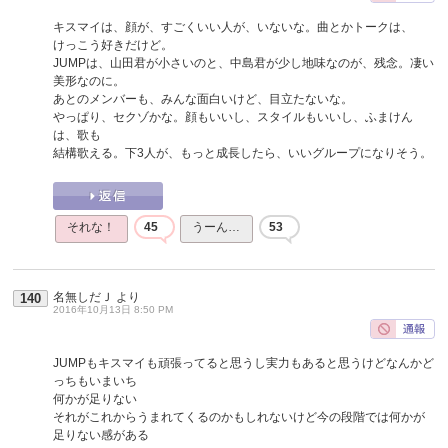
キスマイは、顔が、すごくいい人が、いないな。曲とかトークは、
けっこう好きだけど。
JUMPは、山田君が小さいのと、中島君が少し地味なのが、残念。凄い
美形なのに。
あとのメンバーも、みんな面白いけど、目立たないな。
やっぱり、セクゾかな。顔もいいし、スタイルもいいし、ふまけん
は、歌も
結構歌える。下3人が、もっと成長したら、いいグループになりそう。
それな！
45
うーん…
53
名無しだＪ
より
140
2016年10月13日 8:50 PM
JUMPもキスマイも頑張ってると思うし実力もあると思うけどなんかど
っちもいまいち
何かが足りない
それがこれからうまれてくるのかもしれないけど今の段階では何かが
足りない感がある