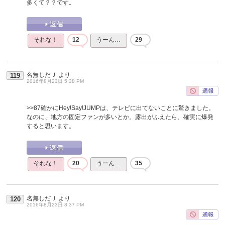
多くて？？です。
それな！
12
うーん…
29
名無しだＪ
より
119
2016年8月23日 5:38 PM
>>87
確かにHey!Say!JUMPは、テレビに出てないことに驚きました。
なのに、地方の固定ファンが多いとか。露出がふえたら、確実に爆発
すると思います。
それな！
20
うーん…
35
名無しだＪ
より
120
2016年8月23日 8:37 PM