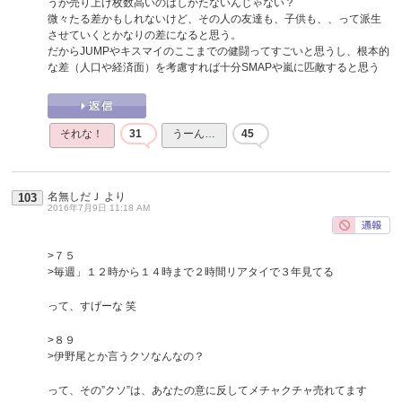
うが売り上げ枚数高いのはしかたないんじゃない？
微々たる差かもしれないけど、その人の友達も、子供も、、って派生
させていくとかなりの差になると思う。
だからJUMPやキスマイのここまでの健闘ってすごいと思うし、根本的
な差（人口や経済面）を考慮すれば十分SMAPや嵐に匹敵すると思う
それな！
31
うーん…
45
名無しだＪ
より
103
2016年7月9日 11:18 AM
>７５
>毎週」１２時から１４時まで２時間リアタイで３年見てる
って、すげーな 笑
>８９
>伊野尾とか言うクソなんなの？
って、その”クソ”は、あなたの意に反してメチャクチャ売れてます