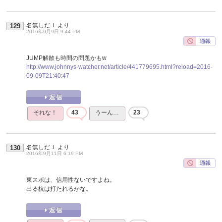
名無しだＪ
より
129
2016年9月9日 9:44 PM
JUMP解散も時間の問題かもw
http://www.johnnys-watcher.net/article/441779695.html?reload=2016-
09-09T21:40:47
それな！
43
うーん…
23
名無しだＪ
より
130
2016年9月11日 6:19 PM
東スポは、信用性ないですよね。
出る杭は打たれるかな。