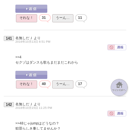
それな！
31
うーん…
11
名無しだＪ
より
141
2016年10月13日 8:51 PM
>>4
セクゾはダンスも歌もまだまだこれから
それな！
40
うーん…
17
名無しだＪ
より
142
2016年10月15日 11:25 PM
>>48
じゃjumpはどうなの？
犯罪らしき事してませんか？