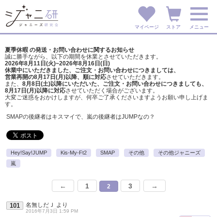
マイページ
ストア
メニュー
夏季休暇 の発送・お問い合わせに関するお知らせ
誠に勝手ながら、以下の期間を休業とさせていただきます。
2026年8月11日(火)~2026年8月16日(日)
休業中にいただきました、ご注文・お問い合わせにつきましては、
営業再開の8月17日(月)以降、順に対応
させていただきます。
また、
8月8日(土)以降にいただいた、ご注文・
お問い合わせにつきましても、
8月17日(月)以降に対応
させていただく場合がございます。
大変ご迷惑をおかけしますが、
何卒ご了承くださいますようお願い申し上げま
す。
SMAPの後継者はキスマイで、嵐の後継者はJUMPなの？
Hey!Say!JUMP
Kis-My-Ft2
SMAP
その他
その他ジャニーズ
嵐
←
1
3
→
2
名無しだＪ
より
101
2016年7月3日 1:59 PM