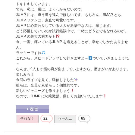
ドキドキしています。
でも、私は、嵐は、よくわからないので、
JUMP には、違う道を進んでほしいです。もちろん、SMAP とも。
JUMP ファンは、素直で可愛いです。
JUMP に心変わりしている大人が激増中なのは、感じます。
どう応援していいのか試行錯誤中で、一緒にどうとでもなれるのが、
JUMP の最大の魅力かも
今、一番、輝いているJUMP を追えることが、幸せでしかたありませ
ん。
ラッキーですね
これから、スピードアップして行きますよ～
ついていきましょうね
～
なんせ、9人も才能の塊が集まっていますから、磨きがいがあります。
楽しみも!!!
今回のライブを見て、確信しました
彼らは、全員が素晴らしく個性的です。
新しいジャニーズを作りましょう
なので、JUMP に叱咤激励、厳しくお願いいたします
それな！
22
うーん…
65