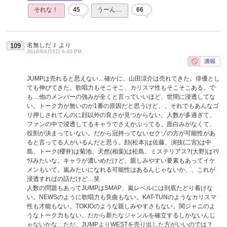
それな！
45
うーん…
66
名無しだＪ
より
109
2016年8月5日 6:40 PM
JUMPは売れると思えない…確かに、山田涼介は売れてきた。俳優とし
ても伸びてきた。歌唱力もそこそこ、カリスマ性もそこそこある。で
も…他のメンバーの強みが全くと言っていいほど、世間に浸透してな
い。トーク力が無いのが1番の原因だと思うけど、、それでもあんなゴ
リ押しされてんのに顔以外の良さが見つからない。人数が多過ぎて、
ファンの中で浸透してるキャラでさえかぶってる。面白みがなくて、
役割が決まっていない。だから冠持ってないセクゾの方が可能性があ
ると言ってる人がいるんだと思う。顔(松本)は佐藤、演技(二宮)は中
島、トーク(櫻井)は菊池、天然(相葉)は松島、ミステリアス?(大野)はﾏﾘ
ｳｽみたいな。キャラが濃いめだけど、親しみやすい要素もあってイケ
メンもいて。嵐みたいになれる可能性はあるんじゃないか、、これが
浸透すればの話だけど…笑
人数の問題もあってJUMPはSMAP、嵐レベルには到底たどり着けな
い。NEWSのように歌唱力も良曲もない。KAT-TUNのようなカリスマ
性も才能もない。TOKIOのような親しみやすさもない。関ジャニのよ
うなトーク力もない。だから新たなジャンルを確立するしかないんじ
ゃないかな…ただ、JUMPよりWESTを売り出した方がいいのでは？