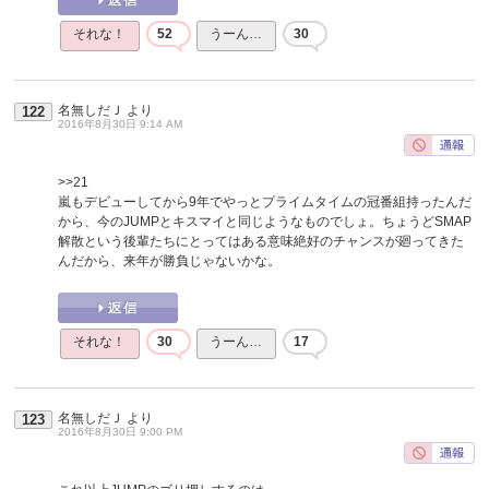
それな！
52
うーん…
30
名無しだＪ
より
122
2016年8月30日 9:14 AM
>>21
嵐もデビューしてから9年でやっとプライムタイムの冠番組持ったんだ
から、今のJUMPとキスマイと同じようなものでしょ。ちょうどSMAP
解散という後輩たちにとってはある意味絶好のチャンスが廻ってきた
んだから、来年が勝負じゃないかな。
それな！
30
うーん…
17
名無しだＪ
より
123
2016年8月30日 9:00 PM