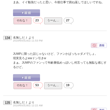
まあ、イイ勉強だったと思い、今後仕事で跳ね返してほしいですね。
それな！
23
うーん…
27
名無しだＪ
より
134
2016年9月24日 11:53 PM
JUMPに限った話じゃないけど、ファンかばっちゃダメでしょ。
現実見ろよwwドン引きw
まぁ、JUMPのファンって年齢層低めっぽいし何言っても無駄な感じす
るけど。
それな！
53
うーん…
19
名無しだＪ
より
135
2016年9月29日 12:22 AM