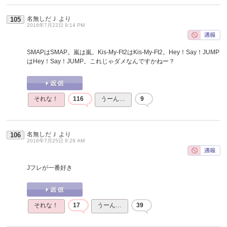
名無しだＪ
より
105
2016年7月22日 9:14 PM
SMAPはSMAP。嵐は嵐。Kis-My-Ft2はKis-My-Ft2。Hey！Say！JUMP
はHey！Say！JUMP。これじゃダメなんですかねー？
それな！
116
うーん…
9
名無しだＪ
より
106
2016年7月25日 8:29 AM
Jフレが一番好き
それな！
17
うーん…
39