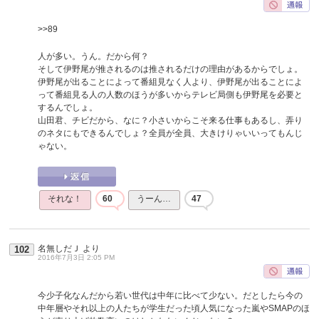
>>89
人が多い。うん。だから何？
そして伊野尾が推されるのは推されるだけの理由があるからでしょ。
伊野尾が出ることによって番組見なく人より、伊野尾が出ることによ
って番組見る人の人数のほうが多いからテレビ局側も伊野尾を必要と
するんでしょ。
山田君、チビだから、なに？小さいからこそ来る仕事もあるし、弄り
のネタにもできるんでしょ？全員が全員、大きけりゃいいってもんじ
ゃない。
それな！
60
うーん…
47
名無しだＪ
より
102
2016年7月3日 2:05 PM
今少子化なんだから若い世代は中年に比べて少ない。だとしたら今の
中年層やそれ以上の人たちが学生だった頃人気になった嵐やSMAPのほ