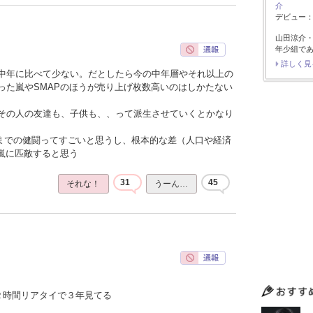
介
デビュー：2
山田涼介
年少組で
詳しく見
中年に比べて少ない。だとしたら今の中年層やそれ以上の
った嵐やSMAPのほうが売り上げ枚数高いのはしかたない
その人の友達も、子供も、、って派生させていくとかなり
こまでの健闘ってすごいと思うし、根本的な差（人口や経済
や嵐に匹敵すると思う
31
45
それな！
うーん…
２時間リアタイで３年見てる