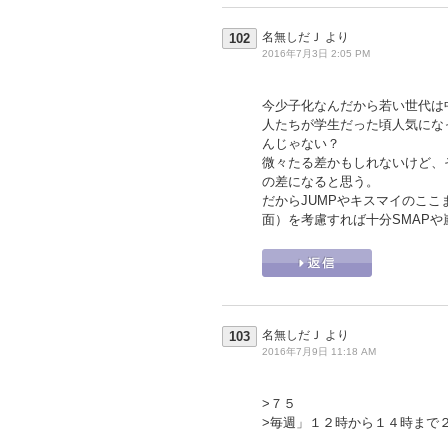
名無しだＪ
より
102
2016年7月3日 2:05 PM
今少子化なんだから若い世代は
人たちが学生だった頃人気にな
んじゃない？
微々たる差かもしれないけど、
の差になると思う。
だからJUMPやキスマイのこ
面）を考慮すれば十分SMAP
名無しだＪ
より
103
2016年7月9日 11:18 AM
>７５
>毎週」１２時から１４時まで