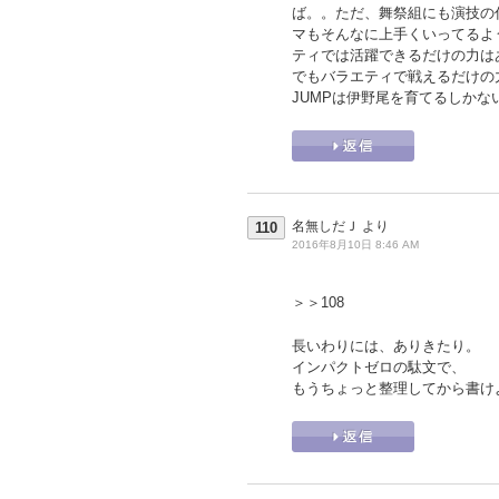
ば。。ただ、舞祭組にも演技の
マもそんなに上手くいってるよ
ティでは活躍できるだけの力は
でもバラエティで戦えるだけの
JUMPは伊野尾を育てるしかな
名無しだＪ
より
110
2016年8月10日 8:46 AM
＞＞108
長いわりには、ありきたり。
インパクトゼロの駄文で、
もうちょっと整理してから書け