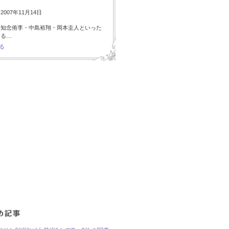
007年11月14日
・知念侑李・中島裕翔・岡本圭人といった
ある…
る