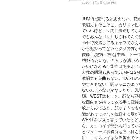
2016年8月5日 6:40 PM
JUMPは売れると思えない…
歌唱力もそこそこ、カリスマ性
ていいほど、世間に浸透してな
でもあんなゴリ押しされてんの
の中で浸透してるキャラでさえ
から冠持ってないセクゾの方が
佐藤、演技(二宮)は中島、トーク
ﾏﾘｳｽみたいな。キャラが濃
たいになれる可能性はあるんじ
人数の問題もあってJUMPはS
歌唱力も良曲もない。KAT-T
やすさもない。関ジャニのよう
ないんじゃないかな…ただ、JU
顔。WESTはトーク。顔なら冠
な面白さを持ってる若手に冠持
般からみてると、顔がそうでも
能があってそれを披露する場が
WESTをブスと言っていたけ
ら。カッコイイ部分も知ってい
とジャニーズ事務所も痛い目を
に、、キスマイは深夜番組で上