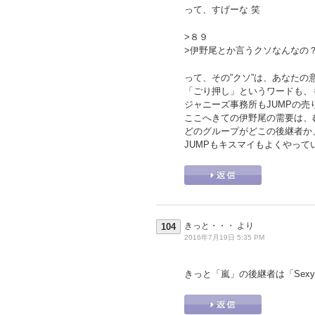
って、すげーな 笑
>８９
>伊野尾とか言うクソなんなの
って、その”クソ”は、あなた
「ごり押し」というワードも、
ジャニーズ事務所もJUMPの
ここへきての伊野尾の需要は、
どのグループがどこの後継者か
JUMPもキスマイもよくやって
きっと・・・
より
104
2016年7月19日 5:35 PM
きっと「嵐」の後継者は「Sexy 