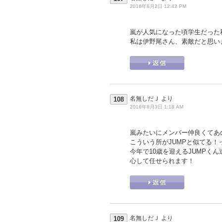
2016年8月2日 12:42 PM
嵐が人気になった頃学生だった
私は伊野尾さん、素敵だと思い
名無しだＪ
より
108
2016年8月3日 1:18 AM
嵐みたいにメンバー仲良くてあの
こういう所がJUMPと似てる！
今年で10歳を迎えるJUMPく
心して任せられます！
名無しだＪ
より
109