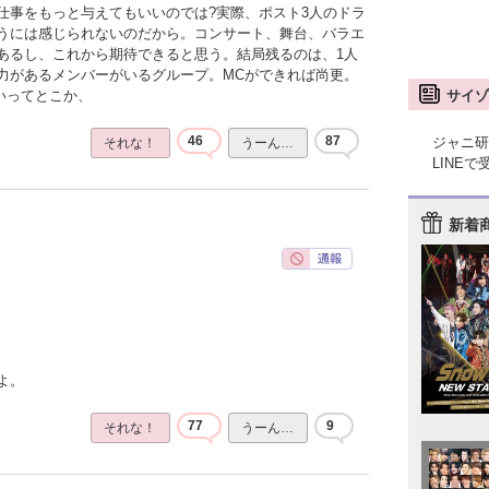
仕事をもっと与えてもいいのでは?実際、ポスト3人のドラ
うには感じられないのだから。コンサート、舞台、バラエ
あるし、これから期待できると思う。結局残るのは、1人
力があるメンバーがいるグループ。MCができれば尚更。
サイゾ
いってとこか、
46
87
ジャニ研
それな！
うーん…
LINE
新着
よ。
77
9
それな！
うーん…