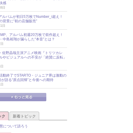
快感
28日
新アルバムが初日5万枚でNumber_i超え！
の背景に“初の店舗販売”
21日
y!JUMP、アルバム初週20万枚で前作超え！
・中島裕翔が漏らした“本音”とは？
7日
oup・佐野晶哉主演アニメ映画『トリツカレ
ルやビジュアルへの不安が「絶賛に反転」
3日
活動終了でSTARTO・ジュニア界は激動の
識者が語る“原点回帰”と今後への期待
1日
ック
新着トピック
慧について語ろう