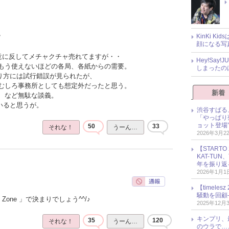
KinKi K
？
顔になる写
の意に反してメチャクチャ売れてますが・・
Hey!Sa
もう使えないほどの各局、各紙からの需要。
しまったの
売り方には試行錯誤が見られたが、
むしろ事務所としても想定外だったと思う。
新着
、など無駄な談義。
いると思うが。
渋谷すばる
「やっぱり
ョット登場
50
33
それな！
うーん…
2026年3月2
【START
KAT-TU
年を振り返
2026年1月1
【timel
騒動を回顧
Zone 」で決まりでしょう^^/♪
2025年12月
キンプリ、
35
120
それな！
うーん…
のウラで…