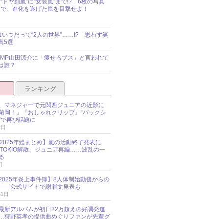
“ドヤ顔嵐”に“女装嵐”まで!? 6枚の写真
で、進化を遂げた嵐を目撃せよ！
idsはいつだって“2人の世界”……!? 思わず笑
真5選
y!JUMP山田涼介に「痩せろブス」と言われて
は誰？
ランキング
、マネジャーで元関西ジュニアの近影に
菊岡！」『おしゃれクリップ』“バックシ
”で再び話題に
2日
O 2025年総まとめ】嵐の活動終了発表に
N、TOKIO解散、ジュニア再編……波乱の一
る
日
esz 2025年炎上事件簿】8人体制始動後からの
――公式サイトで謝罪文発表も
31日
最新アルバムが初日22万超えの好調発進
…狩野英孝の提供曲めぐりファンが先輩グ