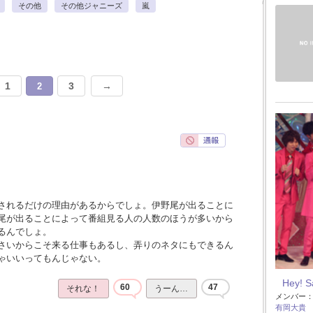
その他
その他ジャニーズ
嵐
1
3
→
2
されるだけの理由があるからでしょ。伊野尾が出ることに
尾が出ることによって番組見る人の人数のほうが多いから
るんでしょ。
さいからこそ来る仕事もあるし、弄りのネタにもできるん
ゃいいってもんじゃない。
Hey! 
60
47
それな！
うーん…
メンバー
有岡大貴