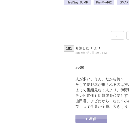
Hey!Say!JUMP
Kis-My-Ft2
SMAP
←
名無しだＪ
より
101
2016年7月3日 1:59 PM
>>89
人が多い。うん。だから何？
そして伊野尾が推されるのは推
よって番組見なく人より、伊野
テレビ局側も伊野尾を必要とす
山田君、チビだから、なに？小
でしょ？全員が全員、大きけり