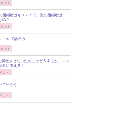
メント
Pの後継者はキスマイで、嵐の後継者は
Pなの？
メント
について語ろう
メント
Pを解散させないためにはどうするか、スマ
懸命に考える！
メント
いて語ろう
メント