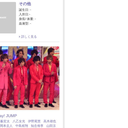
その他
誕生日: -
入所日:-
身長/ 体重: -
血液型: -
詳しく見る
Say! JUMP
：
薮宏太
八乙女光
伊野尾慧
高木雄也
岡本圭人
中島裕翔
知念侑李
山田涼