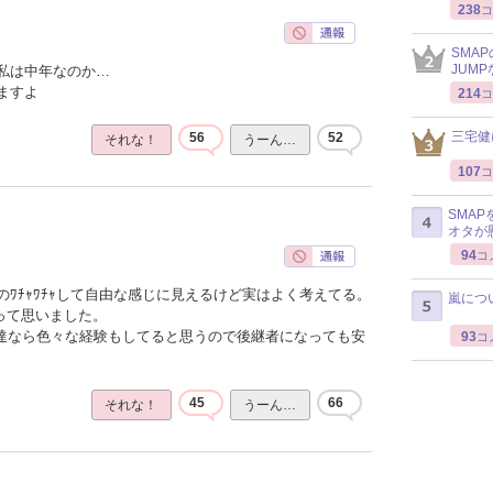
238
コ
SMA
JUM
私は中年なのか…
ますよ
214
コ
三宅健
56
52
それな！
うーん…
107
コ
SMA
オタが
94
コ
ﾜﾁｬﾜﾁｬして自由な感じに見えるけど実はよく考えてる。
嵐につ
って思いました。
ん達なら色々な経験もしてると思うので後継者になっても安
93
コ
45
66
それな！
うーん…