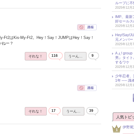
ループに不
2025年12月
IMP.、最
好セールス
2025年12月
Hey!Sa
Ft2はKis-My-Ft2。Hey！Say！JUMPはHey！Say！
元メンバー
かねー？
2025年12月
Aぇ! gr
116
9
それな！
うーん…
男』タイト
するワケ
2025年12月
少年忍者、
1年 ── 
2025年12月
17
39
それな！
うーん…
人気トピ
伊野尾