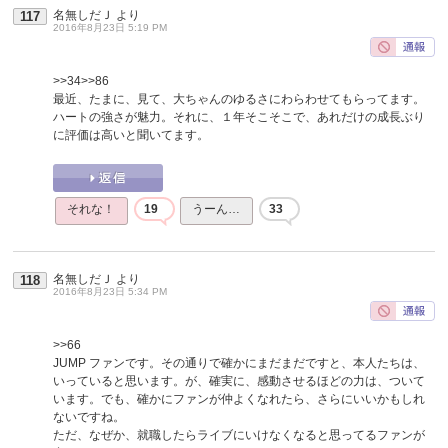
名無しだＪ
より
117
2016年8月23日 5:19 PM
>>34
>>86
最近、たまに、見て、大ちゃんのゆるさにわらわせてもらってます。
ハートの強さが魅力。それに、１年そこそこで、あれだけの成長ぶり
に評価は高いと聞いてます。
それな！
19
うーん…
33
名無しだＪ
より
118
2016年8月23日 5:34 PM
>>66
JUMP ファンです。その通りで確かにまだまだですと、本人たちは、
いっていると思います。が、確実に、感動させるほどの力は、ついて
います。でも、確かにファンが仲よくなれたら、さらにいいかもしれ
ないですね。
ただ、なぜか、就職したらライブにいけなくなると思ってるファンが