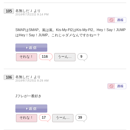
名無しだＪ
より
105
2016年7月22日 9:14 PM
SMAPはSMAP。嵐は嵐。Kis-My-Ft2はKis-My-Ft2。Hey！Say！JUMP
はHey！Say！JUMP。これじゃダメなんですかねー？
それな！
116
うーん…
9
名無しだＪ
より
106
2016年7月25日 8:29 AM
Jフレが一番好き
それな！
17
うーん…
39