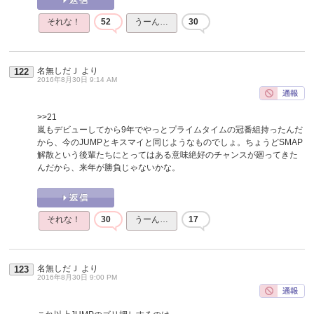
それな！
52
うーん…
30
名無しだＪ
より
122
2016年8月30日 9:14 AM
>>21
嵐もデビューしてから9年でやっとプライムタイムの冠番組持ったんだ
から、今のJUMPとキスマイと同じようなものでしょ。ちょうどSMAP
解散という後輩たちにとってはある意味絶好のチャンスが廻ってきた
んだから、来年が勝負じゃないかな。
それな！
30
うーん…
17
名無しだＪ
より
123
2016年8月30日 9:00 PM