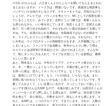
>>15
いのちゃんは、八乙女くんとのらじらーを聞いてもらえるとわか
るとおもいますが、トーク力は、間違いないです。真面目な相談事も
バッチリいける頭のキレる人です。テキトーキャラは、天性のもので
しょうが、テレビでは、バランスを考えつつ、MC としての役割を探っ
ているところだと、みています。志村どうぶつ園では、相葉くんから
も弄られながら、いい味を出しています。知念くんまで、志村さん経
由で、引っ張り出され始めて、それぞれのいい面が出始めてる感じで
すね。でも、全員がみられる番組は、全国放送ではないのが残念で
す。ライブしかファンとの繋がりがないですよね。それなのに、すで
に今年は、ライブのチケットが高額取引されすぎ、入手困難になって
しまいました。ファンクラブ会員数も、昨年からスゴい勢いで増え、
キスマイとほぼ同等(7月現在)だとか。話がそれましたが、そんな中
で、歌にダンスに力を入れて、ライブを大切にしている姿勢は、素晴
らしいと思います。
あと、岡本圭人くんは、今年のライブで、メチャメチャ推されていま
す。今、一番かっこよくなっているので、今後が楽しみです。ギター
を持った彼は、恐ろしくカッコいいですよ。なくても、ロッカー圭人
は、最高にいけています。もう、パパの話は、いらないなあ。まだ、
世間に気づかれなくてもいいかなあ～と思ってしまうくらいです。可
愛くて人がよくて、いい位置にいるので、そっとしておいて欲しいく
らいです(笑)そんなJUMP なので、今後が楽しみです。山田涼介くんが
メンバーを一人ずつ押し出してる感もあり、JUMP は、自分達で方向
性を考えて、自ら発信し、行動するので、頼もしさすら感じます。そ
れと、JUMP は、二つのグループで、できています。それが、人数の
多さをカバーできる秘訣かも。年下の涼介くんの意見を年上の光くん