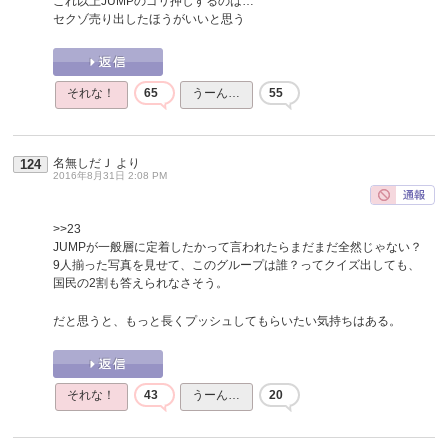
これ以上JUMPのゴリ押しするのは…
セクゾ売り出したほうがいいと思う
それな！
65
うーん…
55
名無しだＪ
より
124
2016年8月31日 2:08 PM
>>23
JUMPが一般層に定着したかって言われたらまだまだ全然じゃない？
9人揃った写真を見せて、このグループは誰？ってクイズ出しても、
国民の2割も答えられなさそう。
だと思うと、もっと長くプッシュしてもらいたい気持ちはある。
それな！
43
うーん…
20