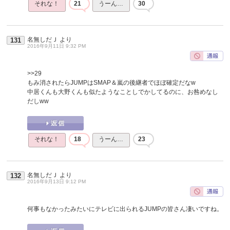
それな！
21
うーん…
30
名無しだＪ
より
131
2016年9月11日 9:32 PM
>>29
もみ消されたらJUMPはSMAP＆嵐の後継者でほぼ確定だなw
中居くんも大野くんも似たようなことしでかしてるのに、お咎めなし
だしww
それな！
18
うーん…
23
名無しだＪ
より
132
2016年9月13日 9:12 PM
何事もなかったみたいにテレビに出られるJUMPの皆さん凄いですね。