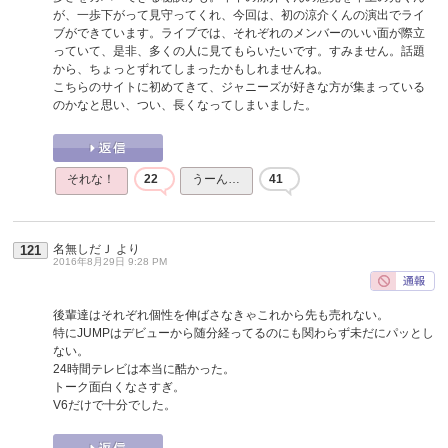
が、一歩下がって見守ってくれ、今回は、初の涼介くんの演出でライ
ブができています。ライブでは、それぞれのメンバーのいい面が際立
っていて、是非、多くの人に見てもらいたいです。すみません。話題
から、ちょっとずれてしまったかもしれませんね。
こちらのサイトに初めてきて、ジャニーズが好きな方が集まっている
のかなと思い、つい、長くなってしまいました。
それな！
22
うーん…
41
名無しだＪ
より
121
2016年8月29日 9:28 PM
後輩達はそれぞれ個性を伸ばさなきゃこれから先も売れない。
特にJUMPはデビューから随分経ってるのにも関わらず未だにパッとし
ない。
24時間テレビは本当に酷かった。
トーク面白くなさすぎ。
V6だけで十分でした。