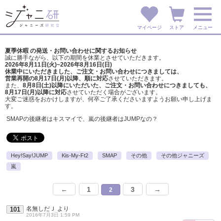
マイページ
ストア
メニュー
夏季休暇 の発送・お問い合わせに関するお知らせ
誠に勝手ながら、以下の期間を休業とさせていただきます。
2026年8月11日(火)~2026年8月16日(日)
休業中にいただきました、ご注文・お問い合わせにつきましては、
営業再開の8月17日(月)以降、順に対応
させていただきます。
また、
8月8日(土)以降にいただいた、ご注文・
お問い合わせにつきましても、
8月17日(月)以降に対応
させていただく場合がございます。
大変ご迷惑をおかけしますが、
何卒ご了承くださいますようお願い申し上げま
す。
SMAPの後継者はキスマイで、嵐の後継者はJUMPなの？
Hey!Say!JUMP
Kis-My-Ft2
SMAP
その他
その他ジャニーズ
嵐
←
1
3
→
2
名無しだＪ
より
101
2016年7月3日 1:59 PM