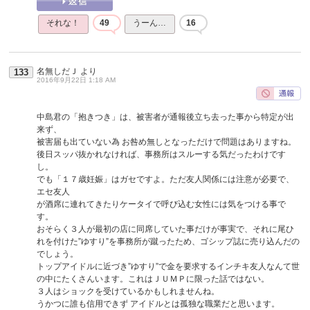
それな！
49
うーん…
16
名無しだＪ
より
133
2016年9月22日 1:18 AM
中島君の「抱きつき」は、被害者が通報後立ち去った事から特定が出
来ず、
被害届も出ていない為 お咎め無しとなっただけで問題はありますね。
後日スッパ抜かれなければ、事務所はスルーする気だったわけです
し。
でも「１７歳妊娠」はガセですよ。ただ友人関係には注意が必要で、
エセ友人
が酒席に連れてきたりケータイで呼び込む女性には気をつける事で
す。
おそらく３人が最初の店に同席していた事だけが事実で、それに尾ひ
れを付けた”ゆすり”を事務所が蹴ったため、ゴシップ誌に売り込んだの
でしょう。
トップアイドルに近づき”ゆすり”で金を要求するインチキ友人なんて世
の中にたくさんいます。これはＪＵＭＰに限った話ではない。
３人はショックを受けているかもしれませんね。
うかつに誰も信用できず アイドルとは孤独な職業だと思います。