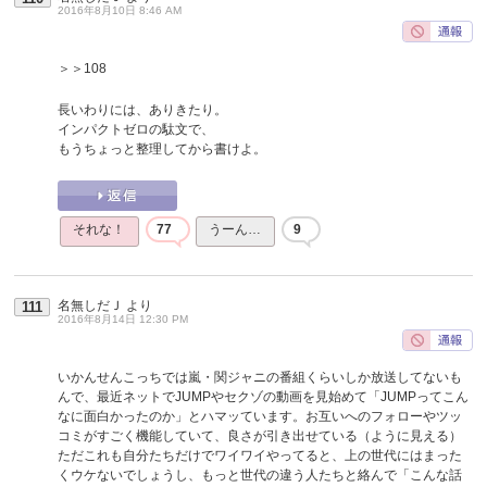
2016年8月10日 8:46 AM
＞＞108
長いわりには、ありきたり。
インパクトゼロの駄文で、
もうちょっと整理してから書けよ。
それな！
77
うーん…
9
名無しだＪ
より
111
2016年8月14日 12:30 PM
いかんせんこっちでは嵐・関ジャニの番組くらいしか放送してないも
んで、最近ネットでJUMPやセクゾの動画を見始めて「JUMPってこん
なに面白かったのか」とハマッています。お互いへのフォローやツッ
コミがすごく機能していて、良さが引き出せている（ように見える）
ただこれも自分たちだけでワイワイやってると、上の世代にはまった
くウケないでしょうし、もっと世代の違う人たちと絡んで「こんな話