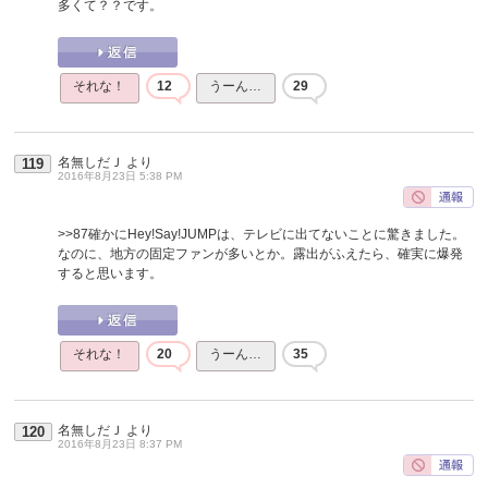
多くて？？です。
それな！
12
うーん…
29
名無しだＪ
より
119
2016年8月23日 5:38 PM
>>87
確かにHey!Say!JUMPは、テレビに出てないことに驚きました。
なのに、地方の固定ファンが多いとか。露出がふえたら、確実に爆発
すると思います。
それな！
20
うーん…
35
名無しだＪ
より
120
2016年8月23日 8:37 PM