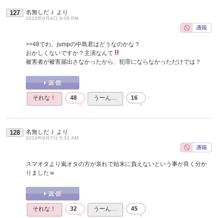
名無しだＪ
より
127
2016年9月4日 8:09 PM
>>48
でわ、jumpの中島君はどうなのかな？
おかしくないですか？主演なんて
被害者が被害届出さなかったから、犯罪にならなかっただけでは？
それな！
48
うーん…
16
名無しだＪ
より
128
2016年9月7日 5:31 AM
スマオタより嵐オタの方が哀れで始末に負えないという事が良く分か
りましたｗ
それな！
32
うーん…
45