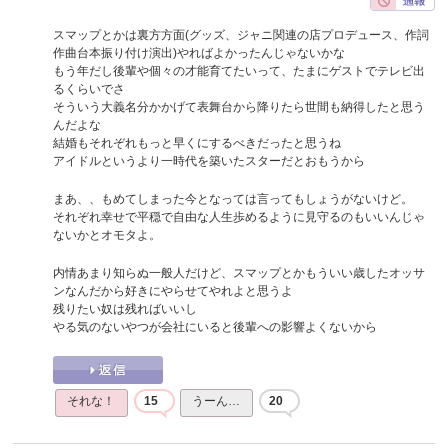
スマップとかは裏方方面(グッズ、ジャニ関連の店プロデュース、作詞
作曲台本振り付け演出)やればよかったんじゃないかな
もう年だし後輩や個々の才能育てたいって、たまにゲストでテレビ出
るくらいでさ
そういう大義名分かかげて表舞台から降りたら世間も納得したと思う
んだよな
結婚もそれぞれもっと早くにするべきだったと思うね
アイドルというより一時代を築いたスターだとおもうから
まあ、、もめてしまった今となっては言ってもしょうがないけど。
それぞれ幸せで平穏で自由な人生歩めるように見守るのもいいんじゃ
ないかとオモタよ。
内情あまり知らぬ一般人だけど、スマップとかもういい歳したオッサ
ンなんだから好きにやらせてやれよと思うよ
残りたい奴は残ればいいし
やる気のないやつが会社にいると後輩への影響よくないから
それな！
15
うーん…
20