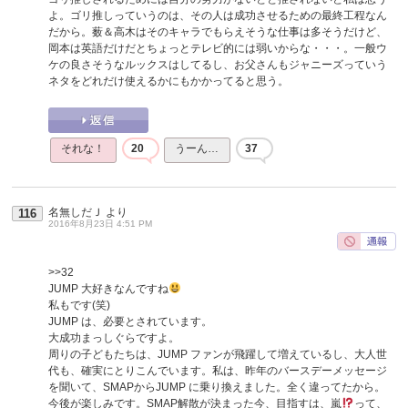
よ。ゴリ推しっていうのは、その人は成功させるための最終工程なん
だから。薮＆高木はそのキャラでもらえそうな仕事は多そうだけど、
岡本は英語だけだとちょっとテレビ的には弱いからな・・・。一般ウ
ケの良さそうなルックスはしてるし、お父さんもジャニーズっていう
ネタをどれだけ使えるかにもかかってると思う。
それな！
20
うーん…
37
名無しだＪ
より
116
2016年8月23日 4:51 PM
>>32
JUMP 大好きなんですね
私もです(笑)
JUMP は、必要とされています。
大成功まっしぐらですよ。
周りの子どもたちは、JUMP ファンが飛躍して増えているし、大人世
代も、確実にとりこんでいます。私は、昨年のバースデーメッセージ
を聞いて、SMAPからJUMP に乗り換えました。全く違ってたから。
今後が楽しみです。SMAP解散が決まった今、目指すは、嵐
って、