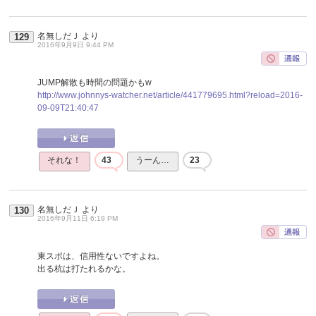
名無しだＪ
より
129
2016年9月9日 9:44 PM
JUMP解散も時間の問題かもw
http://www.johnnys-watcher.net/article/441779695.html?reload=2016-
09-09T21:40:47
それな！
43
うーん…
23
名無しだＪ
より
130
2016年9月11日 6:19 PM
東スポは、信用性ないですよね。
出る杭は打たれるかな。