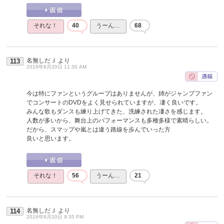
それな！
40
うーん…
68
名無しだＪ
より
113
2016年8月20日 11:30 AM
今は特にファンというグループはありませんが、姉がジャンプファン
でコンサートのDVDをよく見せられていますが、凄く良いです。
みんな歌もダンスも練り上げてきた、洗練された凄さを感じます。
人数が多いから、舞台上のパフォーマンスも多種多様で素晴らしい。
だから、スマップや嵐とは違う路線を歩んでいった方
良いと思います。
それな！
56
うーん…
21
名無しだＪ
より
114
2016年8月20日 9:35 PM