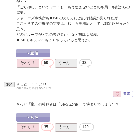
が・・
「ごり押し」というワードも、もう使えないほどの各局、各紙からの
需要。
ジャニーズ事務所もJUMPの売り方には試行錯誤が見られたが、
ここへきての伊野尾の需要は、むしろ事務所としても想定外だったと
思う。
どのグループがどこの後継者か、など無駄な談義。
JUMPもキスマイもよくやっていると思うが。
それな！
50
うーん…
33
きっと・・・
より
104
2016年7月19日 5:35 PM
きっと「嵐」の後継者は「Sexy Zone 」で決まりでしょう^^/♪
それな！
35
うーん…
120