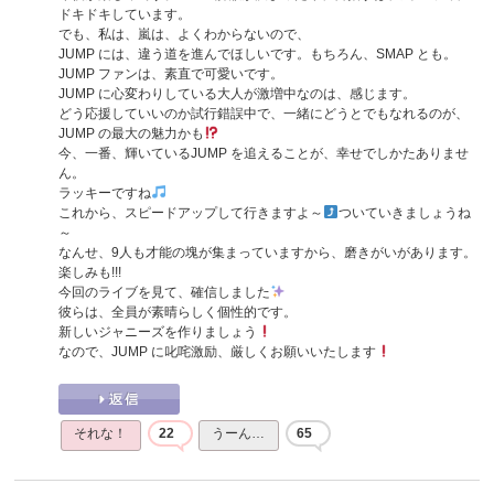
ドキドキしています。
でも、私は、嵐は、よくわからないので、
JUMP には、違う道を進んでほしいです。もちろん、SMAP とも。
JUMP ファンは、素直で可愛いです。
JUMP に心変わりしている大人が激増中なのは、感じます。
どう応援していいのか試行錯誤中で、一緒にどうとでもなれるのが、
JUMP の最大の魅力かも
今、一番、輝いているJUMP を追えることが、幸せでしかたありませ
ん。
ラッキーですね
これから、スピードアップして行きますよ～
ついていきましょうね
～
なんせ、9人も才能の塊が集まっていますから、磨きがいがあります。
楽しみも!!!
今回のライブを見て、確信しました
彼らは、全員が素晴らしく個性的です。
新しいジャニーズを作りましょう
なので、JUMP に叱咤激励、厳しくお願いいたします
それな！
22
うーん…
65