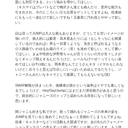
題にも対応できる」という強みを増やしてほしい。
（キスマイはプレバトなどで梅沢さん達とも絡んだり、意外な能力も
引き出され、今のところいい立ち位置をゲットしてますよね。役者組
にももっと一皮むけて欲しいですね！玉森君に汚れ役とややって欲し
い）
話は戻ってJUMPは大人な曲もありますが、どうしても甘いイメージが
強いので、個人的には藪君・高木君あたりには（もしそっちにも精通
しているのであれば）男も一目置くような、先生と呼ばれるようなエ
ロス路線でいわゆるお蔵のライン（笑）を攻めて欲しい。そして磨い
てほしい。まぁ中性的な伊野尾ちゃんが言うくらいの方が生々しさが
なくギャップ萌えするんだろうけど。レベルちげーぜ！ってくらい攻
めてほしい(≧∇≦)他にも、岡本君なんてとうさんネタ（イヤかもしれな
いけど）出そうと思えば引出しにいっぱいため込んでるだろうし、ジ
ャニーさんみたいなキャラとして披露してもらえないかな(笑)
SMAP解散が決まった今、後継者が誰かという論争はイヤでも激しくな
るでしょうけど、Hey!Say!Jumpにはまだまだ潜在能力があると思うの
で、総合的にジャニーズのトップと認められる存在になって欲しいと
思います。
関ジャニも好きな私ですが、歌って踊れるジャニーズの本来の姿を、
JUMPを見ていると改めてこれだなぁ～と見惚れてしまうんですよね。
役者・キャスターなどソロ活動も大賛成ですが、あの9人のフォーメー
ションダンスはこの先もずっと続いて欲しいと願っています。もう伊