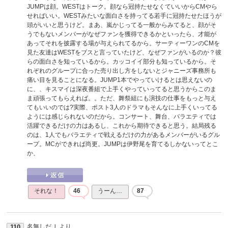
JUMPは顔。WESTはトーク。顔なら冠持たせなくていいからCMやら
せればいい。WESTみたいな面白さを持ってる若手に冠持たせたほうが
頭がいいと思うけど。まあ、嵐かじってる一般からみてると、顔がそ
うでもないメンバーがなぜファンを獲得できるかといったら、才能が
あってそれを披露する場が与えられてるから。サーティーワンのCMを
見た友達はWESTをブスと言っていたけど、なぜファンがいるのか？彼
らの面白さを知っているから。カッコイイ部分も知っているから。そ
れぞれのグループに合った売り出し方をしないとジャニーズ事務所も
痛い目を見ることになる。JUMP1本でやっていけるとは思えないの
に、、キスマイは深夜番組で上手くやっていってると思うからこのま
ま頑張ってもらえれば。。ただ、舞祭組にも演技の仕事をもっと与え
てもいいのでは?実際、ポスト3人のドラマもそんなに上手くいってる
ようには感じられないのだから。コンサート、舞台、バラエティでは
活躍できるだけの力はあるし、これから期待できると思う。結局残る
のは、1人でもバラエティで戦えるだけの力があるメンバーがいるグル
ープ。MCができれば尚更。JUMPは伊野尾を育てるしかないってとこ
か、
それな！
46
うーん…
87
名無しだＪ
より
110