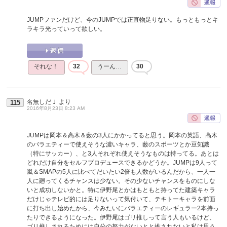
JUMPファンだけど、今のJUMPでは正直物足りない。もっともっとキ
ラキラ光っていって欲しい。
それな！
32
うーん…
30
名無しだＪ
より
115
2016年8月23日 8:23 AM
JUMPは岡本＆高木＆薮の3人にかかってると思う。岡本の英語、高木
のバラエティーで使えそうな濃いキャラ、薮のスポーツとか豆知識
（特にサッカー）、と3人それぞれ使えそうなものは持ってる。あとは
どれだけ自分をセルフプロデュースできるかどうか。JUMPは9人って
嵐＆SMAPの5人に比べてだいたい2倍も人数がいるんだから、一人一
人に廻ってくるチャンスは少ない。その少ないチャンスをものにしな
いと成功しないかと。特に伊野尾とかはもともと持ってた建築キャラ
だけじゃテレビ的には足りないって気付いて、テキトーキャラを前面
に打ち出し始めたから、今みたいにバラエティーのレギュラー2本持っ
たりできるようになった。伊野尾はゴリ推しって言う人もいるけど、
ゴリ推しされるためには自分の努力がないとと推されないと私は思う