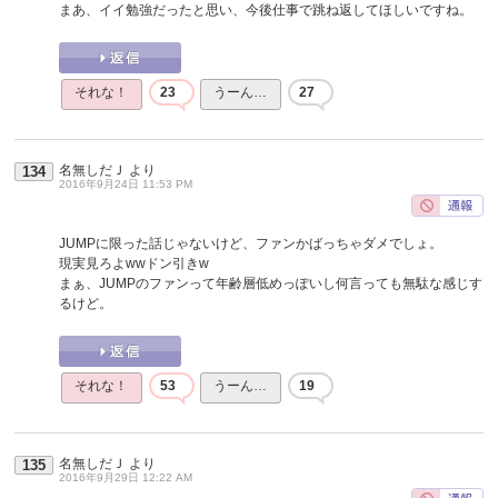
まあ、イイ勉強だったと思い、今後仕事で跳ね返してほしいですね。
それな！
23
うーん…
27
名無しだＪ
より
134
2016年9月24日 11:53 PM
JUMPに限った話じゃないけど、ファンかばっちゃダメでしょ。
現実見ろよwwドン引きw
まぁ、JUMPのファンって年齢層低めっぽいし何言っても無駄な感じす
るけど。
それな！
53
うーん…
19
名無しだＪ
より
135
2016年9月29日 12:22 AM