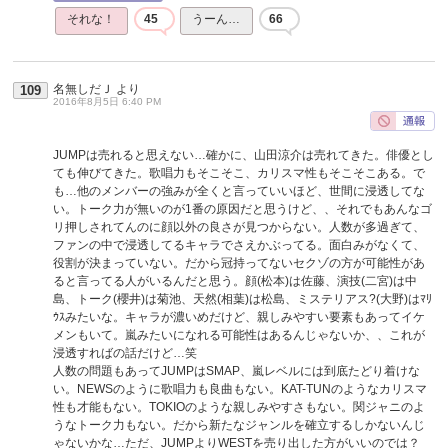
それな！
45
うーん…
66
名無しだＪ
より
109
2016年8月5日 6:40 PM
JUMPは売れると思えない…確かに、山田涼介は売れてきた。俳優とし
ても伸びてきた。歌唱力もそこそこ、カリスマ性もそこそこある。で
も…他のメンバーの強みが全くと言っていいほど、世間に浸透してな
い。トーク力が無いのが1番の原因だと思うけど、、それでもあんなゴ
リ押しされてんのに顔以外の良さが見つからない。人数が多過ぎて、
ファンの中で浸透してるキャラでさえかぶってる。面白みがなくて、
役割が決まっていない。だから冠持ってないセクゾの方が可能性があ
ると言ってる人がいるんだと思う。顔(松本)は佐藤、演技(二宮)は中
島、トーク(櫻井)は菊池、天然(相葉)は松島、ミステリアス?(大野)はﾏﾘ
ｳｽみたいな。キャラが濃いめだけど、親しみやすい要素もあってイケ
メンもいて。嵐みたいになれる可能性はあるんじゃないか、、これが
浸透すればの話だけど…笑
人数の問題もあってJUMPはSMAP、嵐レベルには到底たどり着けな
い。NEWSのように歌唱力も良曲もない。KAT-TUNのようなカリスマ
性も才能もない。TOKIOのような親しみやすさもない。関ジャニのよ
うなトーク力もない。だから新たなジャンルを確立するしかないんじ
ゃないかな…ただ、JUMPよりWESTを売り出した方がいいのでは？