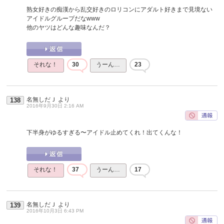
熟女好きの痴漢から乱交好きのロリコンにアダルト好きまで見境ない
アイドルグループだなwww
他のヤツはどんな趣味なんだ？
それな！
30
うーん…
23
名無しだＪ
より
138
2016年9月30日 2:16 AM
下半身がゆるすぎる〜アイドル止めてくれ！出てくんな！
それな！
37
うーん…
17
名無しだＪ
より
139
2016年10月3日 6:43 PM