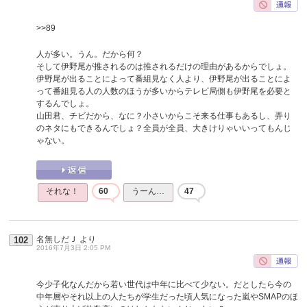
>>89
人が多い。うん。だから何？
そして伊野尾が推されるのは推されるだけの理由があるからでしょ。
伊野尾が出ることによって番組見なく人より、伊野尾が出ることによ
って番組見る人の人数のほうが多いからテレビ局側も伊野尾を必要と
するんでしょ。
山田君、チビだから、なに？小さいからこそ来る仕事もあるし、弄り
のネタにもできるんでしょ？全員が全員、大きけりゃいいってもんじ
ゃない。
それな！
60
うーん…
47
名無しだＪ
より
102
2016年7月3日 2:05 PM
今少子化なんだから若い世代は中年に比べて少ない。だとしたら今の
中年層やそれ以上の人たちが学生だった頃人気になった嵐やSMAPのほ