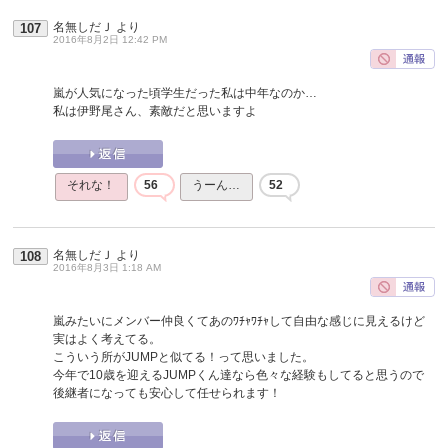
名無しだＪ
より
107
2016年8月2日 12:42 PM
嵐が人気になった頃学生だった私は中年なのか…
私は伊野尾さん、素敵だと思いますよ
それな！
56
うーん…
52
名無しだＪ
より
108
2016年8月3日 1:18 AM
嵐みたいにメンバー仲良くてあのﾜﾁｬﾜﾁｬして自由な感じに見えるけど
実はよく考えてる。
こういう所がJUMPと似てる！って思いました。
今年で10歳を迎えるJUMPくん達なら色々な経験もしてると思うので
後継者になっても安心して任せられます！