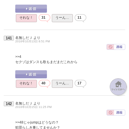
それな！
31
うーん…
11
名無しだＪ
より
141
2016年10月13日 8:51 PM
>>4
セクゾはダンスも歌もまだまだこれから
それな！
40
うーん…
17
名無しだＪ
より
142
2016年10月15日 11:25 PM
>>48
じゃjumpはどうなの？
犯罪らしき事してませんか？