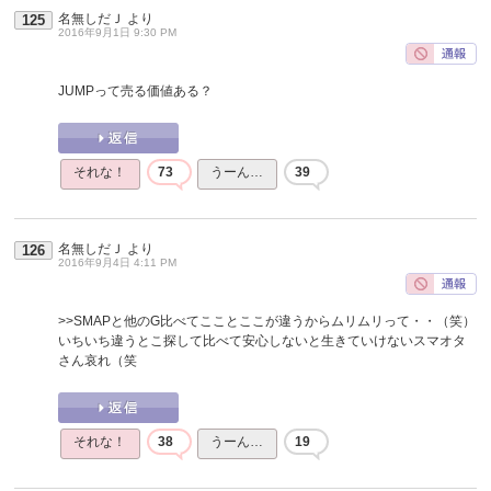
名無しだＪ
より
125
2016年9月1日 9:30 PM
JUMPって売る価値ある？
それな！
73
うーん…
39
名無しだＪ
より
126
2016年9月4日 4:11 PM
>>SMAPと他のG比べてこことここが違うからムリムリって・・（笑）
いちいち違うとこ探して比べて安心しないと生きていけないスマオタ
さん哀れ（笑
それな！
38
うーん…
19