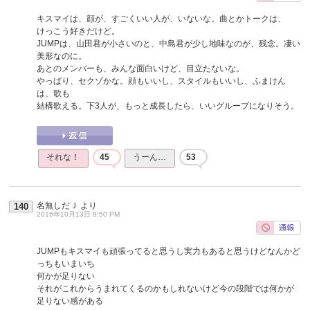
キスマイは、顔が、すごくいい人が、いないな。曲とかトークは、
けっこう好きだけど。
JUMPは、山田君が小さいのと、中島君が少し地味なのが、残念。凄い
美形なのに。
あとのメンバーも、みんな面白いけど、目立たないな。
やっぱり、セクゾかな。顔もいいし、スタイルもいいし、ふまけん
は、歌も
結構歌える。下3人が、もっと成長したら、いいグループになりそう。
それな！
45
うーん…
53
名無しだＪ
より
140
2016年10月13日 8:50 PM
JUMPもキスマイも頑張ってると思うし実力もあると思うけどなんかど
っちもいまいち
何かが足りない
それがこれからうまれてくるのかもしれないけど今の段階では何かが
足りない感がある