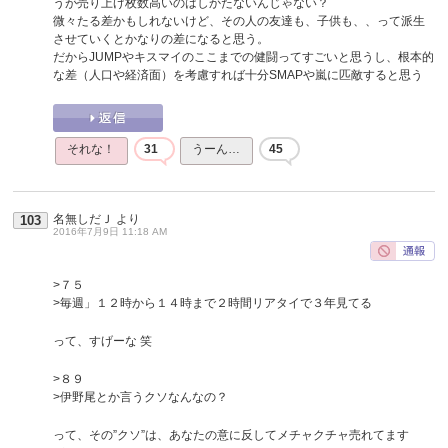
うが売り上げ枚数高いのはしかたないんじゃない？
微々たる差かもしれないけど、その人の友達も、子供も、、って派生
させていくとかなりの差になると思う。
だからJUMPやキスマイのここまでの健闘ってすごいと思うし、根本的
な差（人口や経済面）を考慮すれば十分SMAPや嵐に匹敵すると思う
それな！
31
うーん…
45
名無しだＪ
より
103
2016年7月9日 11:18 AM
>７５
>毎週」１２時から１４時まで２時間リアタイで３年見てる
って、すげーな 笑
>８９
>伊野尾とか言うクソなんなの？
って、その”クソ”は、あなたの意に反してメチャクチャ売れてます