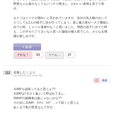
野尾ちゃん探さなくてもバッチリ映るし、かわいい表情も見てて幸
せ。
セクゾはトークが面白いと言われていますが、自分の先入観のせいで
どうしても2人の様子に目が行ってしまう。逆に健人君が一人で番組に
出てた時、しゃべり達者やな～と思いました。理想の息子に出てた時
も、この子セリフうまいなと思った脇役が健人君でした。さらなる飛
躍が楽しみです。
それな！
53
うーん…
27
名無しだＪ
より
112
2016年8月18日 9:09 PM
JUMPも頑張ってると思うよ??
JUMPは｢ポスト嵐｣って呼ばれてるし…
SMAPの後継者は嵐じゃないかな??
その次にJUMP、ｷｽﾏｲ、ｾｸｿﾞ…って続くと思うよ
あくまで私の意見なんですが…