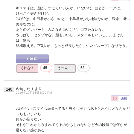
キスマイは、顔が、すごくいい人が、いないな。曲とかトークは、
けっこう好きだけど。
JUMPは、山田君が小さいのと、中島君が少し地味なのが、残念。凄い
美形なのに。
あとのメンバーも、みんな面白いけど、目立たないな。
やっぱり、セクゾかな。顔もいいし、スタイルもいいし、ふまけん
は、歌も
結構歌える。下3人が、もっと成長したら、いいグループになりそう。
それな！
45
うーん…
53
名無しだＪ
より
140
2016年10月13日 8:50 PM
JUMPもキスマイも頑張ってると思うし実力もあると思うけどなんかど
っちもいまいち
何かが足りない
それがこれからうまれてくるのかもしれないけど今の段階では何かが
足りない感がある