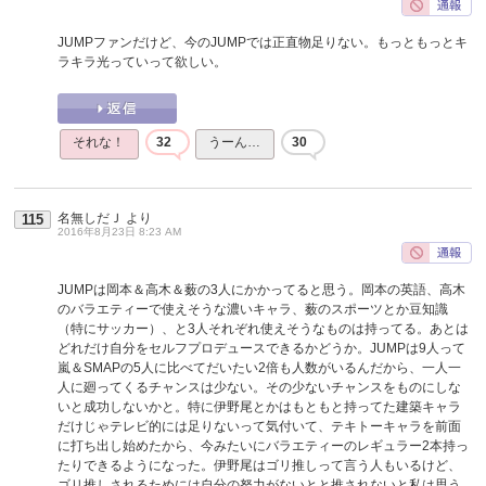
JUMPファンだけど、今のJUMPでは正直物足りない。もっともっとキ
ラキラ光っていって欲しい。
それな！
32
うーん…
30
名無しだＪ
より
115
2016年8月23日 8:23 AM
JUMPは岡本＆高木＆薮の3人にかかってると思う。岡本の英語、高木
のバラエティーで使えそうな濃いキャラ、薮のスポーツとか豆知識
（特にサッカー）、と3人それぞれ使えそうなものは持ってる。あとは
どれだけ自分をセルフプロデュースできるかどうか。JUMPは9人って
嵐＆SMAPの5人に比べてだいたい2倍も人数がいるんだから、一人一
人に廻ってくるチャンスは少ない。その少ないチャンスをものにしな
いと成功しないかと。特に伊野尾とかはもともと持ってた建築キャラ
だけじゃテレビ的には足りないって気付いて、テキトーキャラを前面
に打ち出し始めたから、今みたいにバラエティーのレギュラー2本持っ
たりできるようになった。伊野尾はゴリ推しって言う人もいるけど、
ゴリ推しされるためには自分の努力がないとと推されないと私は思う