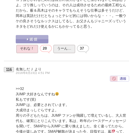
よ。ゴリ推しっていうのは、その人は成功させるための最終工程なん
だから。薮＆高木はそのキャラでもらえそうな仕事は多そうだけど、
岡本は英語だけだとちょっとテレビ的には弱いからな・・・。一般ウ
ケの良さそうなルックスはしてるし、お父さんもジャニーズっていう
ネタをどれだけ使えるかにもかかってると思う。
それな！
20
うーん…
37
名無しだＪ
より
116
2016年8月23日 4:51 PM
>>32
JUMP 大好きなんですね
私もです(笑)
JUMP は、必要とされています。
大成功まっしぐらですよ。
周りの子どもたちは、JUMP ファンが飛躍して増えているし、大人世
代も、確実にとりこんでいます。私は、昨年のバースデーメッセージ
を聞いて、SMAPからJUMP に乗り換えました。全く違ってたから。
今後が楽しみです。SMAP解散が決まった今、目指すは、嵐
って、