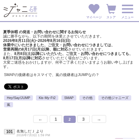
マイページ
ストア
メニュー
夏季休暇 の発送・お問い合わせに関するお知らせ
誠に勝手ながら、以下の期間を休業とさせていただきます。
2026年8月11日(火)~2026年8月16日(日)
休業中にいただきました、ご注文・お問い合わせにつきましては、
営業再開の8月17日(月)以降、順に対応
させていただきます。
また、
8月8日(土)以降にいただいた、ご注文・
お問い合わせにつきましても、
8月17日(月)以降に対応
させていただく場合がございます。
大変ご迷惑をおかけしますが、
何卒ご了承くださいますようお願い申し上げま
す。
SMAPの後継者はキスマイで、嵐の後継者はJUMPなの？
Hey!Say!JUMP
Kis-My-Ft2
SMAP
その他
その他ジャニーズ
嵐
←
1
3
→
2
名無しだＪ
より
101
2016年7月3日 1:59 PM