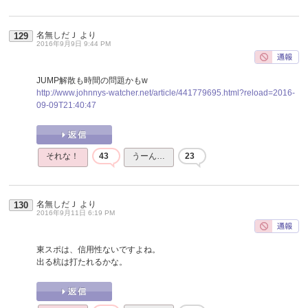
名無しだＪ
より
129
2016年9月9日 9:44 PM
JUMP解散も時間の問題かもw
http://www.johnnys-watcher.net/article/441779695.html?reload=2016-
09-09T21:40:47
それな！
43
うーん…
23
名無しだＪ
より
130
2016年9月11日 6:19 PM
東スポは、信用性ないですよね。
出る杭は打たれるかな。