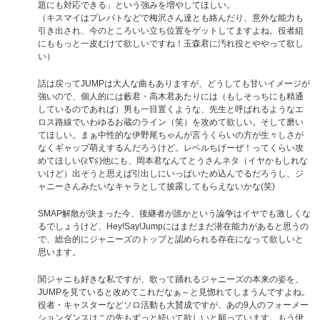
題にも対応できる」という強みを増やしてほしい。
（キスマイはプレバトなどで梅沢さん達とも絡んだり、意外な能力も
引き出され、今のところいい立ち位置をゲットしてますよね。役者組
にももっと一皮むけて欲しいですね！玉森君に汚れ役とややって欲し
い）
話は戻ってJUMPは大人な曲もありますが、どうしても甘いイメージが
強いので、個人的には藪君・高木君あたりには（もしそっちにも精通
しているのであれば）男も一目置くような、先生と呼ばれるようなエ
ロス路線でいわゆるお蔵のライン（笑）を攻めて欲しい。そして磨い
てほしい。まぁ中性的な伊野尾ちゃんが言うくらいの方が生々しさが
なくギャップ萌えするんだろうけど。レベルちげーぜ！ってくらい攻
めてほしい(≧∇≦)他にも、岡本君なんてとうさんネタ（イヤかもしれな
いけど）出そうと思えば引出しにいっぱいため込んでるだろうし、ジ
ャニーさんみたいなキャラとして披露してもらえないかな(笑)
SMAP解散が決まった今、後継者が誰かという論争はイヤでも激しくな
るでしょうけど、Hey!Say!Jumpにはまだまだ潜在能力があると思うの
で、総合的にジャニーズのトップと認められる存在になって欲しいと
思います。
関ジャニも好きな私ですが、歌って踊れるジャニーズの本来の姿を、
JUMPを見ていると改めてこれだなぁ～と見惚れてしまうんですよね。
役者・キャスターなどソロ活動も大賛成ですが、あの9人のフォーメー
ションダンスはこの先もずっと続いて欲しいと願っています。もう伊