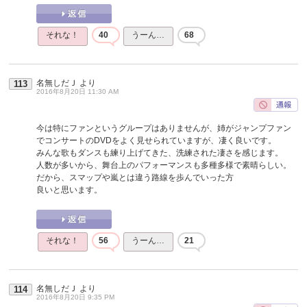
それな！
40
うーん…
68
名無しだＪ
より
113
2016年8月20日 11:30 AM
今は特にファンというグループはありませんが、姉がジャンプファン
でコンサートのDVDをよく見せられていますが、凄く良いです。
みんな歌もダンスも練り上げてきた、洗練された凄さを感じます。
人数が多いから、舞台上のパフォーマンスも多種多様で素晴らしい。
だから、スマップや嵐とは違う路線を歩んでいった方
良いと思います。
それな！
56
うーん…
21
名無しだＪ
より
114
2016年8月20日 9:35 PM