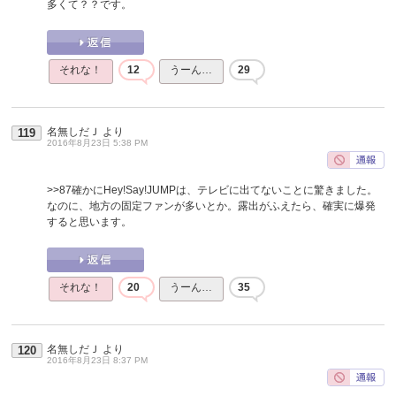
多くて？？です。
それな！
12
うーん…
29
名無しだＪ
より
119
2016年8月23日 5:38 PM
>>87
確かにHey!Say!JUMPは、テレビに出てないことに驚きました。
なのに、地方の固定ファンが多いとか。露出がふえたら、確実に爆発
すると思います。
それな！
20
うーん…
35
名無しだＪ
より
120
2016年8月23日 8:37 PM