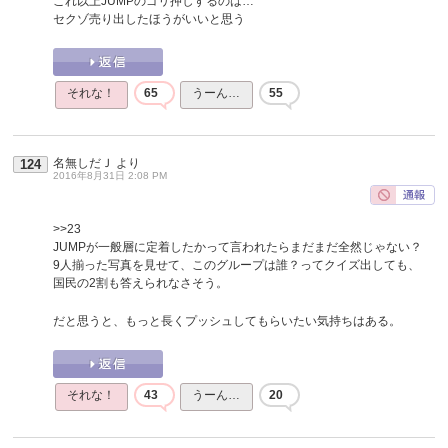
これ以上JUMPのゴリ押しするのは…
セクゾ売り出したほうがいいと思う
それな！
65
うーん…
55
名無しだＪ
より
124
2016年8月31日 2:08 PM
>>23
JUMPが一般層に定着したかって言われたらまだまだ全然じゃない？
9人揃った写真を見せて、このグループは誰？ってクイズ出しても、
国民の2割も答えられなさそう。
だと思うと、もっと長くプッシュしてもらいたい気持ちはある。
それな！
43
うーん…
20