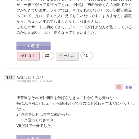
が、一歩下がって見守ってくれ、今回は、初の涼介くんの演出でライ
ブができています。ライブでは、それぞれのメンバーのいい面が際立
っていて、是非、多くの人に見てもらいたいです。すみません。話題
から、ちょっとずれてしまったかもしれませんね。
こちらのサイトに初めてきて、ジャニーズが好きな方が集まっている
のかなと思い、つい、長くなってしまいました。
それな！
22
うーん…
41
名無しだＪ
より
121
2016年8月29日 9:28 PM
後輩達はそれぞれ個性を伸ばさなきゃこれから先も売れない。
特にJUMPはデビューから随分経ってるのにも関わらず未だにパッとし
ない。
24時間テレビは本当に酷かった。
トーク面白くなさすぎ。
V6だけで十分でした。