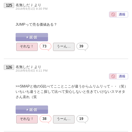
名無しだＪ
より
125
2016年9月1日 9:30 PM
JUMPって売る価値ある？
それな！
73
うーん…
39
名無しだＪ
より
126
2016年9月4日 4:11 PM
>>SMAPと他のG比べてこことここが違うからムリムリって・・（笑）
いちいち違うとこ探して比べて安心しないと生きていけないスマオタ
さん哀れ（笑
それな！
38
うーん…
19