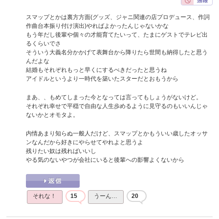
スマップとかは裏方方面(グッズ、ジャニ関連の店プロデュース、作詞
作曲台本振り付け演出)やればよかったんじゃないかな
もう年だし後輩や個々の才能育てたいって、たまにゲストでテレビ出
るくらいでさ
そういう大義名分かかげて表舞台から降りたら世間も納得したと思う
んだよな
結婚もそれぞれもっと早くにするべきだったと思うね
アイドルというより一時代を築いたスターだとおもうから
まあ、、もめてしまった今となっては言ってもしょうがないけど。
それぞれ幸せで平穏で自由な人生歩めるように見守るのもいいんじゃ
ないかとオモタよ。
内情あまり知らぬ一般人だけど、スマップとかもういい歳したオッサ
ンなんだから好きにやらせてやれよと思うよ
残りたい奴は残ればいいし
やる気のないやつが会社にいると後輩への影響よくないから
それな！
15
うーん…
20