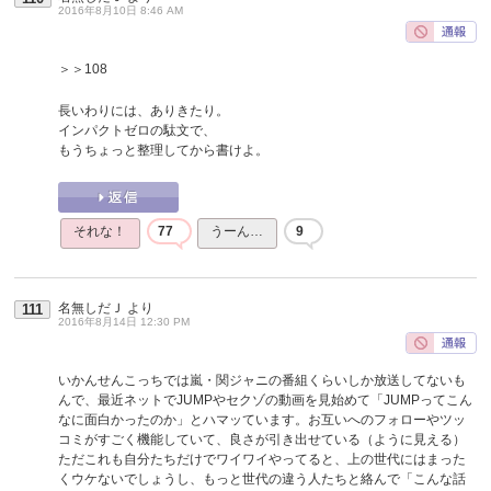
2016年8月10日 8:46 AM
＞＞108
長いわりには、ありきたり。
インパクトゼロの駄文で、
もうちょっと整理してから書けよ。
それな！
77
うーん…
9
名無しだＪ
より
111
2016年8月14日 12:30 PM
いかんせんこっちでは嵐・関ジャニの番組くらいしか放送してないも
んで、最近ネットでJUMPやセクゾの動画を見始めて「JUMPってこん
なに面白かったのか」とハマッています。お互いへのフォローやツッ
コミがすごく機能していて、良さが引き出せている（ように見える）
ただこれも自分たちだけでワイワイやってると、上の世代にはまった
くウケないでしょうし、もっと世代の違う人たちと絡んで「こんな話