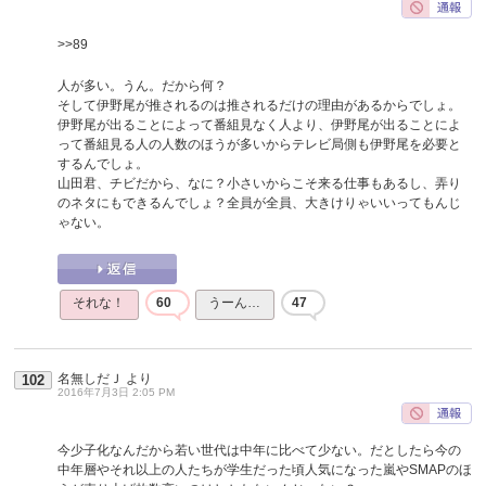
>>89
人が多い。うん。だから何？
そして伊野尾が推されるのは推されるだけの理由があるからでしょ。
伊野尾が出ることによって番組見なく人より、伊野尾が出ることによ
って番組見る人の人数のほうが多いからテレビ局側も伊野尾を必要と
するんでしょ。
山田君、チビだから、なに？小さいからこそ来る仕事もあるし、弄り
のネタにもできるんでしょ？全員が全員、大きけりゃいいってもんじ
ゃない。
それな！
60
うーん…
47
名無しだＪ
より
102
2016年7月3日 2:05 PM
今少子化なんだから若い世代は中年に比べて少ない。だとしたら今の
中年層やそれ以上の人たちが学生だった頃人気になった嵐やSMAPのほ