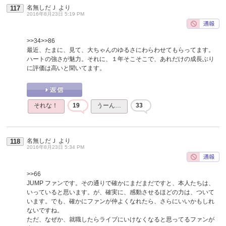
名無しだＪ
より
117
2016年8月23日 5:19 PM
>>34
>>86
最近、たまに、見て、大ちゃんのゆるさにわらわせてもらってます。
ハートの強さが魅力。それに、１年そこそこで、あれだけの成長ぶり
に評価は高いと聞いてます。
それな！
19
うーん…
33
名無しだＪ
より
118
2016年8月23日 5:34 PM
>>66
JUMP ファンです。その通りで確かにまだまだですと、本人たちは、
いっていると思います。が、確実に、感動させるほどの力は、ついて
います。でも、確かにファンが仲よくなれたら、さらにいいかもしれ
ないですね。
ただ、なぜか、就職したらライブにいけなくなると思ってるファンが