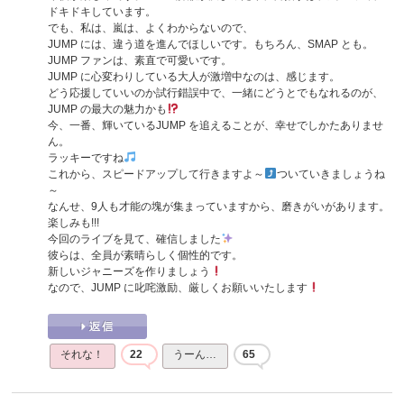
ドキドキしています。
でも、私は、嵐は、よくわからないので、
JUMP には、違う道を進んでほしいです。もちろん、SMAP とも。
JUMP ファンは、素直で可愛いです。
JUMP に心変わりしている大人が激増中なのは、感じます。
どう応援していいのか試行錯誤中で、一緒にどうとでもなれるのが、
JUMP の最大の魅力かも
今、一番、輝いているJUMP を追えることが、幸せでしかたありませ
ん。
ラッキーですね
これから、スピードアップして行きますよ～
ついていきましょうね
～
なんせ、9人も才能の塊が集まっていますから、磨きがいがあります。
楽しみも!!!
今回のライブを見て、確信しました
彼らは、全員が素晴らしく個性的です。
新しいジャニーズを作りましょう
なので、JUMP に叱咤激励、厳しくお願いいたします
それな！
22
うーん…
65