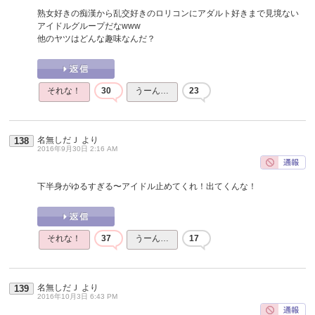
熟女好きの痴漢から乱交好きのロリコンにアダルト好きまで見境ない
アイドルグループだなwww
他のヤツはどんな趣味なんだ？
それな！
30
うーん…
23
名無しだＪ
より
138
2016年9月30日 2:16 AM
下半身がゆるすぎる〜アイドル止めてくれ！出てくんな！
それな！
37
うーん…
17
名無しだＪ
より
139
2016年10月3日 6:43 PM