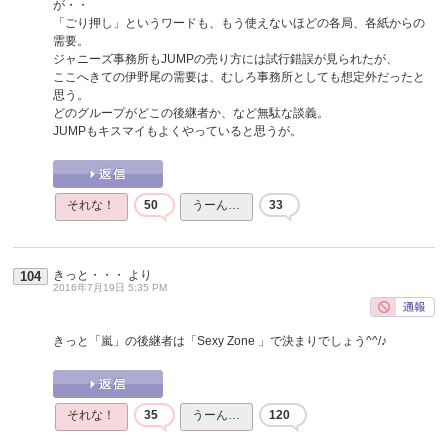
が・・
「ごり押し」というワードも、もう使えないほどの各局、各紙からの
需要。
ジャニーズ事務所もJUMPの売り方には試行錯誤が見られたが、
ここへきての伊野尾の需要は、むしろ事務所としても想定外だったと
思う。
どのグループがどこの後継者か、など無駄な談義。
JUMPもキスマイもよくやっていると思うが。
それな！
50
うーん…
33
きっと・・・
より
104
2016年7月19日 5:35 PM
きっと「嵐」の後継者は「Sexy Zone 」で決まりでしょう^^/♪
それな！
35
うーん…
120