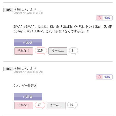
名無しだＪ
より
105
2016年7月22日 9:14 PM
SMAPはSMAP。嵐は嵐。Kis-My-Ft2はKis-My-Ft2。Hey！Say！JUMP
はHey！Say！JUMP。これじゃダメなんですかねー？
それな！
116
うーん…
9
名無しだＪ
より
106
2016年7月25日 8:29 AM
Jフレが一番好き
それな！
17
うーん…
39