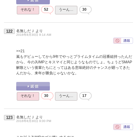
それな！
52
うーん…
30
名無しだＪ
より
122
2016年8月30日 9:14 AM
>>21
嵐もデビューしてから9年でやっとプライムタイムの冠番組持ったんだ
から、今のJUMPとキスマイと同じようなものでしょ。ちょうどSMAP
解散という後輩たちにとってはある意味絶好のチャンスが廻ってきた
んだから、来年が勝負じゃないかな。
それな！
30
うーん…
17
名無しだＪ
より
123
2016年8月30日 9:00 PM