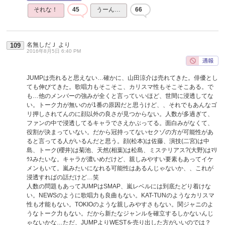
それな！
45
うーん…
66
名無しだＪ
より
109
2016年8月5日 6:40 PM
JUMPは売れると思えない…確かに、山田涼介は売れてきた。俳優とし
ても伸びてきた。歌唱力もそこそこ、カリスマ性もそこそこある。で
も…他のメンバーの強みが全くと言っていいほど、世間に浸透してな
い。トーク力が無いのが1番の原因だと思うけど、、それでもあんなゴ
リ押しされてんのに顔以外の良さが見つからない。人数が多過ぎて、
ファンの中で浸透してるキャラでさえかぶってる。面白みがなくて、
役割が決まっていない。だから冠持ってないセクゾの方が可能性があ
ると言ってる人がいるんだと思う。顔(松本)は佐藤、演技(二宮)は中
島、トーク(櫻井)は菊池、天然(相葉)は松島、ミステリアス?(大野)はﾏﾘ
ｳｽみたいな。キャラが濃いめだけど、親しみやすい要素もあってイケ
メンもいて。嵐みたいになれる可能性はあるんじゃないか、、これが
浸透すればの話だけど…笑
人数の問題もあってJUMPはSMAP、嵐レベルには到底たどり着けな
い。NEWSのように歌唱力も良曲もない。KAT-TUNのようなカリスマ
性も才能もない。TOKIOのような親しみやすさもない。関ジャニのよ
うなトーク力もない。だから新たなジャンルを確立するしかないんじ
ゃないかな…ただ、JUMPよりWESTを売り出した方がいいのでは？