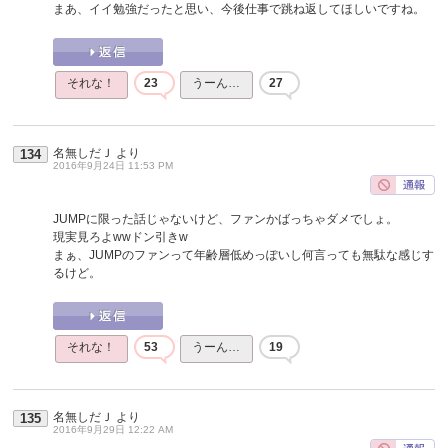
まあ、イイ勉強だったと思い、今後仕事で跳ね返してほしいですね。
それな！
23
うーん…
27
名無しだＪ
より
134
2016年9月24日 11:53 PM
JUMPに限った話じゃないけど、ファンかばっちゃダメでしょ。
現実見ろよwwドン引きw
まぁ、JUMPのファンって年齢層低めっぽいし何言っても無駄な感じす
るけど。
それな！
53
うーん…
19
名無しだＪ
より
135
2016年9月29日 12:22 AM