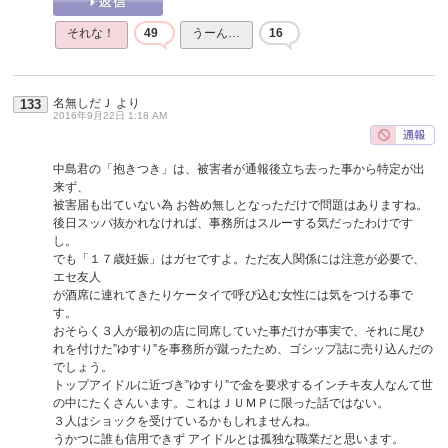
それな！
49
うーん…
16
名無しだＪ
より
133
2016年9月22日 1:18 AM
中島君の「抱きつき」は、被害者が通報後立ち去った事から特定が出
来ず、
被害届も出ていない為 お咎め無しとなっただけで問題はありますね。
後日スッパ抜かれなければ、事務所はスルーする気だったわけです
し。
でも「１７歳妊娠」はガセですよ。ただ友人関係には注意が必要で、
エセ友人
が酒席に連れてきたりケータイで呼び込む女性には気をつける事で
す。
おそらく３人が最初の店に同席していた事だけが事実で、それに尾ひ
れを付けた”ゆすり”を事務所が蹴ったため、ゴシップ誌に売り込んだの
でしょう。
トップアイドルに近づき”ゆすり”で金を要求するインチキ友人なんて世
の中にたくさんいます。これはＪＵＭＰに限った話ではない。
３人はショックを受けているかもしれませんね。
うかつに誰も信用できず アイドルとは孤独な職業だと思います。