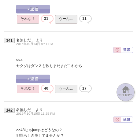
それな！
31
うーん…
11
名無しだＪ
より
141
2016年10月13日 8:51 PM
>>4
セクゾはダンスも歌もまだまだこれから
それな！
40
うーん…
17
名無しだＪ
より
142
2016年10月15日 11:25 PM
>>48
じゃjumpはどうなの？
犯罪らしき事してませんか？