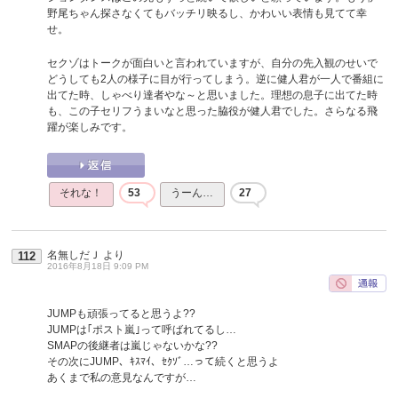
野尾ちゃん探さなくてもバッチリ映るし、かわいい表情も見てて幸
せ。
セクゾはトークが面白いと言われていますが、自分の先入観のせいで
どうしても2人の様子に目が行ってしまう。逆に健人君が一人で番組に
出てた時、しゃべり達者やな～と思いました。理想の息子に出てた時
も、この子セリフうまいなと思った脇役が健人君でした。さらなる飛
躍が楽しみです。
それな！
53
うーん…
27
名無しだＪ
より
112
2016年8月18日 9:09 PM
JUMPも頑張ってると思うよ??
JUMPは｢ポスト嵐｣って呼ばれてるし…
SMAPの後継者は嵐じゃないかな??
その次にJUMP、ｷｽﾏｲ、ｾｸｿﾞ…って続くと思うよ
あくまで私の意見なんですが…