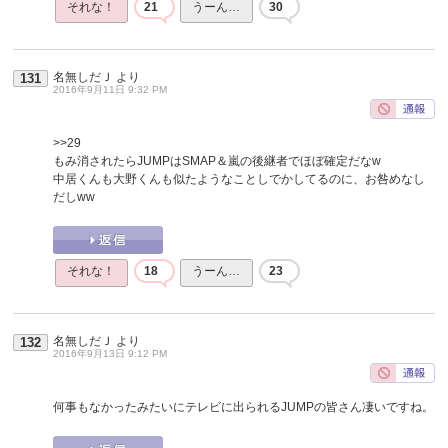
それな！
21
うーん…
30
名無しだＪ
より
131
2016年9月11日 9:32 PM
>>29
もみ消されたらJUMPはSMAP＆嵐の後継者でほぼ確定だなw
中居くんも大野くんも似たようなことしでかしてるのに、お咎めなし
だしww
それな！
18
うーん…
23
名無しだＪ
より
132
2016年9月13日 9:12 PM
何事もなかったみたいにテレビに出られるJUMPの皆さん凄いですね。