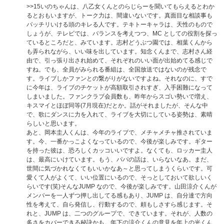
>>15
いのちゃんは、八乙女くんとのらじらーを聞いてもらえるとわか
るとおもいますが、トーク力は、間違いないです。真面目な相談事も
バッチリいける頭のキレる人です。テキトーキャラは、天性のもので
しょうが、テレビでは、バランスを考えつつ、MC としての役割を探っ
ているところだと、みています。志村どうぶつ園では、相葉くんから
も弄られながら、いい味を出しています。知念くんまで、志村さん経
由で、引っ張り出され始めて、それぞれのいい面が出始めてる感じで
すね。でも、全員がみられる番組は、全国放送ではないのが残念で
す。ライブしかファンとの繋がりがないですよね。それなのに、すで
に今年は、ライブのチケットが高額取引されすぎ、入手困難になって
しまいました。ファンクラブ会員数も、昨年からスゴい勢いで増え、
キスマイとほぼ同等(7月現在)だとか。話がそれましたが、そんな中
で、歌にダンスに力を入れて、ライブを大切にしている姿勢は、素晴
らしいと思います。
あと、岡本圭人くんは、今年のライブで、メチャメチャ推されていま
す。今、一番かっこよくなっているので、今後が楽しみです。ギター
を持った彼は、恐ろしくカッコいいですよ。なくても、ロッカー圭人
は、最高にいけています。もう、パパの話は、いらないなあ。まだ、
世間に気づかれなくてもいいかなあ～と思ってしまうくらいです。可
愛くて人がよくて、いい位置にいるので、そっとしておいて欲しいく
らいです(笑)そんなJUMP なので、今後が楽しみです。山田涼介くんが
メンバーを一人ずつ押し出してる感もあり、JUMP は、自分達で方向
性を考えて、自ら発信し、行動するので、頼もしさすら感じます。そ
れと、JUMP は、二つのグループで、できています。それが、人数の
多さをカバーできる秘訣かも。年下の涼介くんの意見を年上の光くん