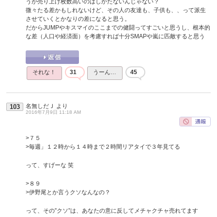
うが売り上げ枚数高いのはしかたないんじゃない？
微々たる差かもしれないけど、その人の友達も、子供も、、って派生
させていくとかなりの差になると思う。
だからJUMPやキスマイのここまでの健闘ってすごいと思うし、根本的
な差（人口や経済面）を考慮すれば十分SMAPや嵐に匹敵すると思う
それな！
31
うーん…
45
名無しだＪ
より
103
2016年7月9日 11:18 AM
>７５
>毎週」１２時から１４時まで２時間リアタイで３年見てる
って、すげーな 笑
>８９
>伊野尾とか言うクソなんなの？
って、その”クソ”は、あなたの意に反してメチャクチャ売れてます