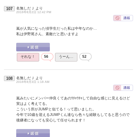
名無しだＪ
より
107
2016年8月2日 12:42 PM
嵐が人気になった頃学生だった私は中年なのか…
私は伊野尾さん、素敵だと思いますよ
それな！
56
うーん…
52
名無しだＪ
より
108
2016年8月3日 1:18 AM
嵐みたいにメンバー仲良くてあのﾜﾁｬﾜﾁｬして自由な感じに見えるけど
実はよく考えてる。
こういう所がJUMPと似てる！って思いました。
今年で10歳を迎えるJUMPくん達なら色々な経験もしてると思うので
後継者になっても安心して任せられます！