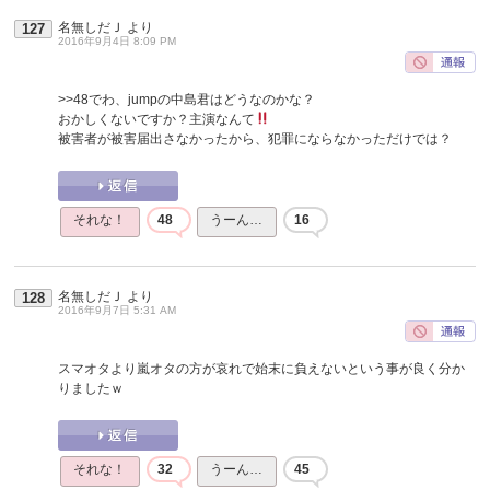
名無しだＪ
より
127
2016年9月4日 8:09 PM
>>48
でわ、jumpの中島君はどうなのかな？
おかしくないですか？主演なんて
被害者が被害届出さなかったから、犯罪にならなかっただけでは？
それな！
48
うーん…
16
名無しだＪ
より
128
2016年9月7日 5:31 AM
スマオタより嵐オタの方が哀れで始末に負えないという事が良く分か
りましたｗ
それな！
32
うーん…
45