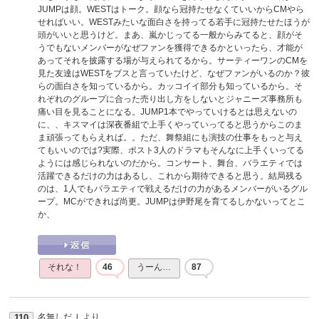
JUMPは顔。WESTはトーク。顔なら冠持たせなくていいからCMやら
せればいい。WESTみたいな面白さを持ってる若手に冠持たせたほうが
頭がいいと思うけど。まあ、嵐かじってる一般からみてると、顔がそ
うでもないメンバーがなぜファンを獲得できるかといったら、才能が
あってそれを披露する場が与えられてるから。サーティーワンのCMを
見た友達はWESTをブスと言っていたけど、なぜファンがいるのか？彼
らの面白さを知っているから。カッコイイ部分も知っているから。そ
れぞれのグループに合った売り出し方をしないとジャニーズ事務所も
痛い目を見ることになる。JUMP1本でやっていけるとは思えないの
に、、キスマイは深夜番組で上手くやっていってると思うからこのま
ま頑張ってもらえれば。。ただ、舞祭組にも演技の仕事をもっと与え
てもいいのでは?実際、ポスト3人のドラマもそんなに上手くいってる
ようには感じられないのだから。コンサート、舞台、バラエティでは
活躍できるだけの力はあるし、これから期待できると思う。結局残る
のは、1人でもバラエティで戦えるだけの力があるメンバーがいるグル
ープ。MCができれば尚更。JUMPは伊野尾を育てるしかないってとこ
か、
それな！
46
うーん…
87
名無しだＪ
より
110