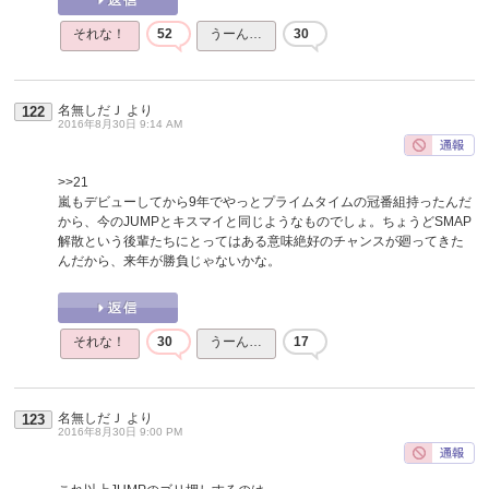
それな！
52
うーん…
30
名無しだＪ
より
122
2016年8月30日 9:14 AM
>>21
嵐もデビューしてから9年でやっとプライムタイムの冠番組持ったんだ
から、今のJUMPとキスマイと同じようなものでしょ。ちょうどSMAP
解散という後輩たちにとってはある意味絶好のチャンスが廻ってきた
んだから、来年が勝負じゃないかな。
それな！
30
うーん…
17
名無しだＪ
より
123
2016年8月30日 9:00 PM