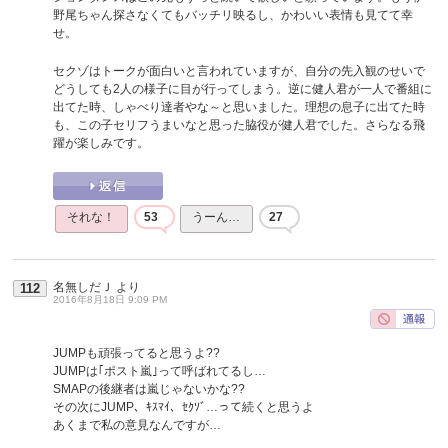
野尾ちゃん探さなくてもバッチリ映るし、かわいい表情も見てて幸
せ。
セクゾはトークが面白いと言われていますが、自分の先入観のせいで
どうしても2人の様子に目が行ってしまう。逆に健人君が一人で番組に
出てた時、しゃべり達者やな～と思いました。理想の息子に出てた時
も、この子セリフうまいなと思った脇役が健人君でした。さらなる飛
躍が楽しみです。
それな！
53
うーん…
27
名無しだＪ
より
112
2016年8月18日 9:09 PM
JUMPも頑張ってると思うよ??
JUMPは｢ポスト嵐｣って呼ばれてるし…
SMAPの後継者は嵐じゃないかな??
その次にJUMP、ｷｽﾏｲ、ｾｸｿﾞ…って続くと思うよ
あくまで私の意見なんですが…