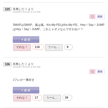
名無しだＪ
より
105
2016年7月22日 9:14 PM
SMAPはSMAP。嵐は嵐。Kis-My-Ft2はKis-My-Ft2。Hey！Say！JUMP
はHey！Say！JUMP。これじゃダメなんですかねー？
それな！
116
うーん…
9
名無しだＪ
より
106
2016年7月25日 8:29 AM
Jフレが一番好き
それな！
17
うーん…
39