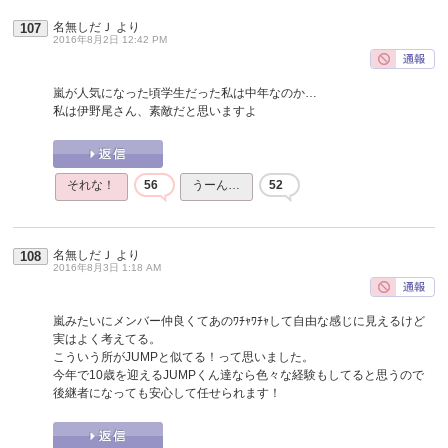
名無しだＪ
より
107
2016年8月2日 12:42 PM
嵐が人気になった頃学生だった私は中年なのか…
私は伊野尾さん、素敵だと思いますよ
それな！
56
うーん…
52
名無しだＪ
より
108
2016年8月3日 1:18 AM
嵐みたいにメンバー仲良くてあのﾜﾁｬﾜﾁｬして自由な感じに見えるけど
実はよく考えてる。
こういう所がJUMPと似てる！って思いました。
今年で10歳を迎えるJUMPくん達なら色々な経験もしてると思うので
後継者になっても安心して任せられます！