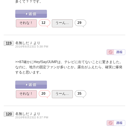
多くて？？です。
それな！
12
うーん…
29
名無しだＪ
より
119
2016年8月23日 5:38 PM
>>87
確かにHey!Say!JUMPは、テレビに出てないことに驚きました。
なのに、地方の固定ファンが多いとか。露出がふえたら、確実に爆発
すると思います。
それな！
20
うーん…
35
名無しだＪ
より
120
2016年8月23日 8:37 PM