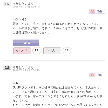
名無しだＪ
より
117
2016年8月23日 5:19 PM
>>34
>>86
最近、たまに、見て、大ちゃんのゆるさにわらわせてもらってます。
ハートの強さが魅力。それに、１年そこそこで、あれだけの成長ぶり
に評価は高いと聞いてます。
それな！
19
うーん…
33
名無しだＪ
より
118
2016年8月23日 5:34 PM
>>66
JUMP ファンです。その通りで確かにまだまだですと、本人たちは、
いっていると思います。が、確実に、感動させるほどの力は、ついて
います。でも、確かにファンが仲よくなれたら、さらにいいかもしれ
ないですね。
ただ、なぜか、就職したらライブにいけなくなると思ってるファンが