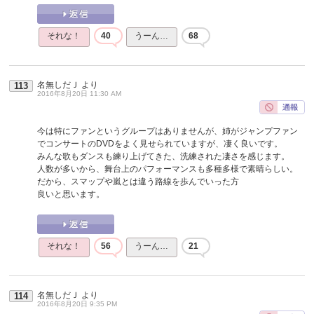
それな！
40
うーん…
68
名無しだＪ
より
113
2016年8月20日 11:30 AM
今は特にファンというグループはありませんが、姉がジャンプファン
でコンサートのDVDをよく見せられていますが、凄く良いです。
みんな歌もダンスも練り上げてきた、洗練された凄さを感じます。
人数が多いから、舞台上のパフォーマンスも多種多様で素晴らしい。
だから、スマップや嵐とは違う路線を歩んでいった方
良いと思います。
それな！
56
うーん…
21
名無しだＪ
より
114
2016年8月20日 9:35 PM