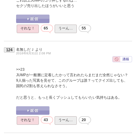
これ以上JUMPのゴリ押しするのは…
セクゾ売り出したほうがいいと思う
それな！
65
うーん…
55
名無しだＪ
より
124
2016年8月31日 2:08 PM
>>23
JUMPが一般層に定着したかって言われたらまだまだ全然じゃない？
9人揃った写真を見せて、このグループは誰？ってクイズ出しても、
国民の2割も答えられなさそう。
だと思うと、もっと長くプッシュしてもらいたい気持ちはある。
それな！
43
うーん…
20