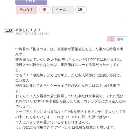
それな！
49
うーん…
16
名無しだＪ
より
133
2016年9月22日 1:18 AM
中島君の「抱きつき」は、被害者が通報後立ち去った事から特定が出
来ず、
被害届も出ていない為 お咎め無しとなっただけで問題はありますね。
後日スッパ抜かれなければ、事務所はスルーする気だったわけです
し。
でも「１７歳妊娠」はガセですよ。ただ友人関係には注意が必要で、
エセ友人
が酒席に連れてきたりケータイで呼び込む女性には気をつける事で
す。
おそらく３人が最初の店に同席していた事だけが事実で、それに尾ひ
れを付けた”ゆすり”を事務所が蹴ったため、ゴシップ誌に売り込んだの
でしょう。
トップアイドルに近づき”ゆすり”で金を要求するインチキ友人なんて世
の中にたくさんいます。これはＪＵＭＰに限った話ではない。
３人はショックを受けているかもしれませんね。
うかつに誰も信用できず アイドルとは孤独な職業だと思います。