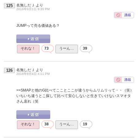
名無しだＪ
より
125
2016年9月1日 9:30 PM
JUMPって売る価値ある？
それな！
73
うーん…
39
名無しだＪ
より
126
2016年9月4日 4:11 PM
>>SMAPと他のG比べてこことここが違うからムリムリって・・（笑）
いちいち違うとこ探して比べて安心しないと生きていけないスマオタ
さん哀れ（笑
それな！
38
うーん…
19