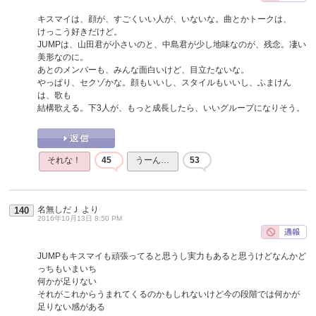
キスマイは、顔が、すごくいい人が、いないな。曲とかトークは、
けっこう好きだけど。
JUMPは、山田君が小さいのと、中島君が少し地味なのが、残念。凄い
美形なのに。
あとのメンバーも、みんな面白いけど、目立たないな。
やっぱり、セクゾかな。顔もいいし、スタイルもいいし、ふまけん
は、歌も
結構歌える。下3人が、もっと成長したら、いいグループになりそう。
それな！
45
うーん…
53
名無しだＪ
より
140
2016年10月13日 8:50 PM
JUMPもキスマイも頑張ってると思うし実力もあると思うけどなんかど
っちもいまいち
何かが足りない
それがこれからうまれてくるのかもしれないけど今の段階では何かが
足りない感がある