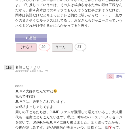
よ。ゴリ推しっていうのは、その人は成功させるための最終工程なん
だから。薮＆高木はそのキャラでもらえそうな仕事は多そうだけど、
岡本は英語だけだとちょっとテレビ的には弱いからな・・・。一般ウ
ケの良さそうなルックスはしてるし、お父さんもジャニーズっていう
ネタをどれだけ使えるかにもかかってると思う。
それな！
20
うーん…
37
名無しだＪ
より
116
2016年8月23日 4:51 PM
>>32
JUMP 大好きなんですね
私もです(笑)
JUMP は、必要とされています。
大成功まっしぐらですよ。
周りの子どもたちは、JUMP ファンが飛躍して増えているし、大人世
代も、確実にとりこんでいます。私は、昨年のバースデーメッセージ
を聞いて、SMAPからJUMP に乗り換えました。全く違ってたから。
今後が楽しみです。SMAP解散が決まった今、目指すは、嵐
って、