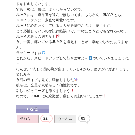
ドキドキしています。
でも、私は、嵐は、よくわからないので、
JUMP には、違う道を進んでほしいです。もちろん、SMAP とも。
JUMP ファンは、素直で可愛いです。
JUMP に心変わりしている大人が激増中なのは、感じます。
どう応援していいのか試行錯誤中で、一緒にどうとでもなれるのが、
JUMP の最大の魅力かも
今、一番、輝いているJUMP を追えることが、幸せでしかたありませ
ん。
ラッキーですね
これから、スピードアップして行きますよ～
ついていきましょうね
～
なんせ、9人も才能の塊が集まっていますから、磨きがいがあります。
楽しみも!!!
今回のライブを見て、確信しました
彼らは、全員が素晴らしく個性的です。
新しいジャニーズを作りましょう
なので、JUMP に叱咤激励、厳しくお願いいたします
それな！
22
うーん…
65