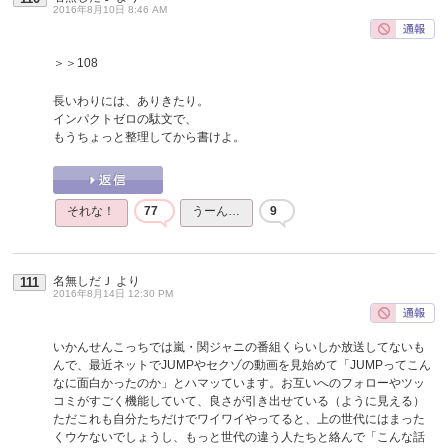
2016年8月10日 8:46 AM
＞＞108
長いわりには、ありきたり。
インパクトゼロの駄文で、
もうちょっと整理してから書けよ。
それな！
77
うーん…
9
名無しだＪ
より
111
2016年8月14日 12:30 PM
いかんせんこっちでは嵐・関ジャニの番組くらいしか放送してないも
んで、最近ネットでJUMPやセクゾの動画を見始めて「JUMPってこん
なに面白かったのか」とハマッています。お互いへのフォローやツッ
コミがすごく機能していて、良さが引き出せている（ように見える）
ただこれも自分たちだけでワイワイやってると、上の世代にはまった
くウケないでしょうし、もっと世代の違う人たちと絡んで「こんな話