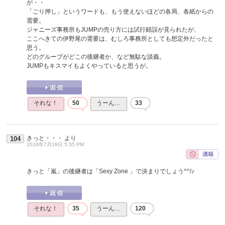
が・・
「ごり押し」というワードも、もう使えないほどの各局、各紙からの
需要。
ジャニーズ事務所もJUMPの売り方には試行錯誤が見られたが、
ここへきての伊野尾の需要は、むしろ事務所としても想定外だったと
思う。
どのグループがどこの後継者か、など無駄な談義。
JUMPもキスマイもよくやっていると思うが。
それな！
50
うーん…
33
きっと・・・
より
104
2016年7月19日 5:35 PM
きっと「嵐」の後継者は「Sexy Zone 」で決まりでしょう^^/♪
それな！
35
うーん…
120