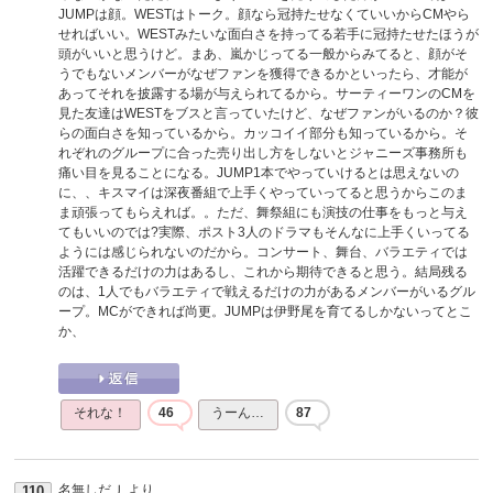
JUMPは顔。WESTはトーク。顔なら冠持たせなくていいからCMやら
せればいい。WESTみたいな面白さを持ってる若手に冠持たせたほうが
頭がいいと思うけど。まあ、嵐かじってる一般からみてると、顔がそ
うでもないメンバーがなぜファンを獲得できるかといったら、才能が
あってそれを披露する場が与えられてるから。サーティーワンのCMを
見た友達はWESTをブスと言っていたけど、なぜファンがいるのか？彼
らの面白さを知っているから。カッコイイ部分も知っているから。そ
れぞれのグループに合った売り出し方をしないとジャニーズ事務所も
痛い目を見ることになる。JUMP1本でやっていけるとは思えないの
に、、キスマイは深夜番組で上手くやっていってると思うからこのま
ま頑張ってもらえれば。。ただ、舞祭組にも演技の仕事をもっと与え
てもいいのでは?実際、ポスト3人のドラマもそんなに上手くいってる
ようには感じられないのだから。コンサート、舞台、バラエティでは
活躍できるだけの力はあるし、これから期待できると思う。結局残る
のは、1人でもバラエティで戦えるだけの力があるメンバーがいるグル
ープ。MCができれば尚更。JUMPは伊野尾を育てるしかないってとこ
か、
それな！
46
うーん…
87
名無しだＪ
より
110