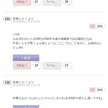
それな！
21
うーん…
30
名無しだＪ
より
131
2016年9月11日 9:32 PM
>>29
もみ消されたらJUMPはSMAP＆嵐の後継者でほぼ確定だなw
中居くんも大野くんも似たようなことしでかしてるのに、お咎めなし
だしww
それな！
18
うーん…
23
名無しだＪ
より
132
2016年9月13日 9:12 PM
何事もなかったみたいにテレビに出られるJUMPの皆さん凄いですね。