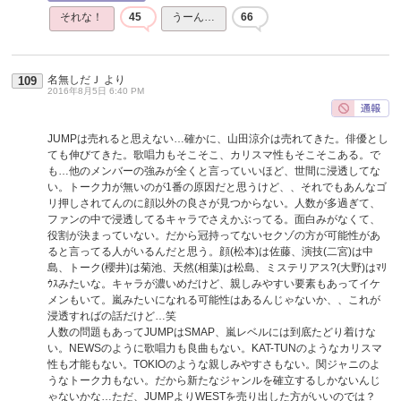
それな！
45
うーん…
66
名無しだＪ
より
109
2016年8月5日 6:40 PM
JUMPは売れると思えない…確かに、山田涼介は売れてきた。俳優とし
ても伸びてきた。歌唱力もそこそこ、カリスマ性もそこそこある。で
も…他のメンバーの強みが全くと言っていいほど、世間に浸透してな
い。トーク力が無いのが1番の原因だと思うけど、、それでもあんなゴ
リ押しされてんのに顔以外の良さが見つからない。人数が多過ぎて、
ファンの中で浸透してるキャラでさえかぶってる。面白みがなくて、
役割が決まっていない。だから冠持ってないセクゾの方が可能性があ
ると言ってる人がいるんだと思う。顔(松本)は佐藤、演技(二宮)は中
島、トーク(櫻井)は菊池、天然(相葉)は松島、ミステリアス?(大野)はﾏﾘ
ｳｽみたいな。キャラが濃いめだけど、親しみやすい要素もあってイケ
メンもいて。嵐みたいになれる可能性はあるんじゃないか、、これが
浸透すればの話だけど…笑
人数の問題もあってJUMPはSMAP、嵐レベルには到底たどり着けな
い。NEWSのように歌唱力も良曲もない。KAT-TUNのようなカリスマ
性も才能もない。TOKIOのような親しみやすさもない。関ジャニのよ
うなトーク力もない。だから新たなジャンルを確立するしかないんじ
ゃないかな…ただ、JUMPよりWESTを売り出した方がいいのでは？