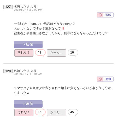
名無しだＪ
より
127
2016年9月4日 8:09 PM
>>48
でわ、jumpの中島君はどうなのかな？
おかしくないですか？主演なんて
被害者が被害届出さなかったから、犯罪にならなかっただけでは？
それな！
48
うーん…
16
名無しだＪ
より
128
2016年9月7日 5:31 AM
スマオタより嵐オタの方が哀れで始末に負えないという事が良く分か
りましたｗ
それな！
32
うーん…
45