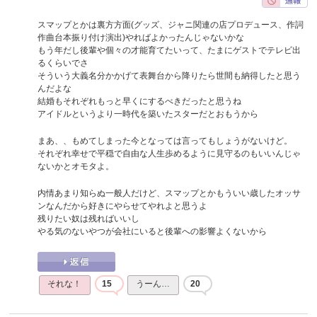
スマップとかは裏方方面(グッズ、ジャニ関連の店プロデュース、作詞
作曲台本振り付け演出)やればよかったんじゃないかな
もう年だし後輩や個々の才能育てたいって、たまにゲストでテレビ出
るくらいでさ
そういう大義名分かかげて表舞台から降りたら世間も納得したと思う
んだよな
結婚もそれぞれもっと早くにするべきだったと思うね
アイドルというより一時代を築いたスターだとおもうから
まあ、、もめてしまった今となっては言ってもしょうがないけど。
それぞれ幸せで平穏で自由な人生歩めるように見守るのもいいんじゃ
ないかとオモタよ。
内情あまり知らぬ一般人だけど、スマップとかもういい歳したオッサ
ンなんだから好きにやらせてやれよと思うよ
残りたい奴は残ればいいし
やる気のないやつが会社にいると後輩への影響よくないから
それな！
15
うーん…
20