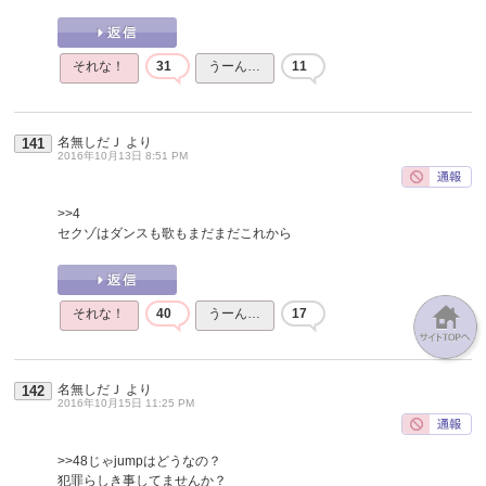
それな！
31
うーん…
11
名無しだＪ
より
141
2016年10月13日 8:51 PM
>>4
セクゾはダンスも歌もまだまだこれから
それな！
40
うーん…
17
名無しだＪ
より
142
2016年10月15日 11:25 PM
>>48
じゃjumpはどうなの？
犯罪らしき事してませんか？