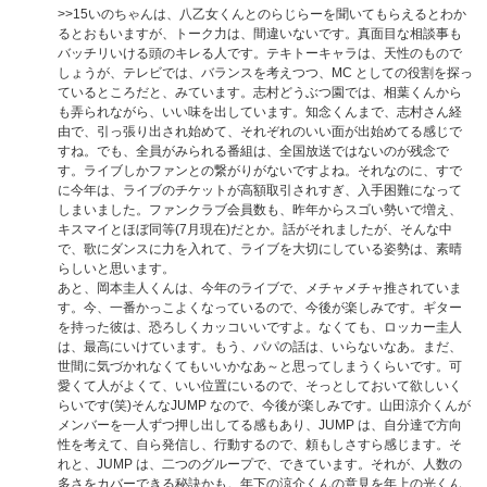
>>15
いのちゃんは、八乙女くんとのらじらーを聞いてもらえるとわか
るとおもいますが、トーク力は、間違いないです。真面目な相談事も
バッチリいける頭のキレる人です。テキトーキャラは、天性のもので
しょうが、テレビでは、バランスを考えつつ、MC としての役割を探っ
ているところだと、みています。志村どうぶつ園では、相葉くんから
も弄られながら、いい味を出しています。知念くんまで、志村さん経
由で、引っ張り出され始めて、それぞれのいい面が出始めてる感じで
すね。でも、全員がみられる番組は、全国放送ではないのが残念で
す。ライブしかファンとの繋がりがないですよね。それなのに、すで
に今年は、ライブのチケットが高額取引されすぎ、入手困難になって
しまいました。ファンクラブ会員数も、昨年からスゴい勢いで増え、
キスマイとほぼ同等(7月現在)だとか。話がそれましたが、そんな中
で、歌にダンスに力を入れて、ライブを大切にしている姿勢は、素晴
らしいと思います。
あと、岡本圭人くんは、今年のライブで、メチャメチャ推されていま
す。今、一番かっこよくなっているので、今後が楽しみです。ギター
を持った彼は、恐ろしくカッコいいですよ。なくても、ロッカー圭人
は、最高にいけています。もう、パパの話は、いらないなあ。まだ、
世間に気づかれなくてもいいかなあ～と思ってしまうくらいです。可
愛くて人がよくて、いい位置にいるので、そっとしておいて欲しいく
らいです(笑)そんなJUMP なので、今後が楽しみです。山田涼介くんが
メンバーを一人ずつ押し出してる感もあり、JUMP は、自分達で方向
性を考えて、自ら発信し、行動するので、頼もしさすら感じます。そ
れと、JUMP は、二つのグループで、できています。それが、人数の
多さをカバーできる秘訣かも。年下の涼介くんの意見を年上の光くん