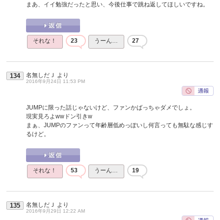
まあ、イイ勉強だったと思い、今後仕事で跳ね返してほしいですね。
それな！
23
うーん…
27
名無しだＪ
より
134
2016年9月24日 11:53 PM
JUMPに限った話じゃないけど、ファンかばっちゃダメでしょ。
現実見ろよwwドン引きw
まぁ、JUMPのファンって年齢層低めっぽいし何言っても無駄な感じす
るけど。
それな！
53
うーん…
19
名無しだＪ
より
135
2016年9月29日 12:22 AM