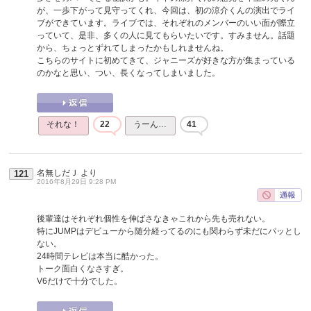
が、一歩下がって見守ってくれ、今回は、初の涼介くんの演出でライ
ブができています。ライブでは、それぞれのメンバーのいい面が際立
っていて、是非、多くの人に見てもらいたいです。すみません。話題
から、ちょっとずれてしまったかもしれませんね。
こちらのサイトに初めてきて、ジャニーズが好きな方が集まっている
のかなと思い、つい、長くなってしまいました。
それな！
22
うーん…
41
名無しだＪ
より
121
2016年8月29日 9:28 PM
後輩達はそれぞれ個性を伸ばさなきゃこれから先も売れない。
特にJUMPはデビューから随分経ってるのにも関わらず未だにパッとし
ない。
24時間テレビは本当に酷かった。
トーク面白くなさすぎ。
V6だけで十分でした。