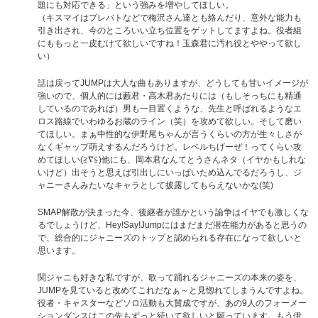
題にも対応できる」という強みを増やしてほしい。
（キスマイはプレバトなどで梅沢さん達とも絡んだり、意外な能力も
引き出され、今のところいい立ち位置をゲットしてますよね。役者組
にももっと一皮むけて欲しいですね！玉森君に汚れ役とややって欲し
い）
話は戻ってJUMPは大人な曲もありますが、どうしても甘いイメージが
強いので、個人的には藪君・高木君あたりには（もしそっちにも精通
しているのであれば）男も一目置くような、先生と呼ばれるようなエ
ロス路線でいわゆるお蔵のライン（笑）を攻めて欲しい。そして磨い
てほしい。まぁ中性的な伊野尾ちゃんが言うくらいの方が生々しさが
なくギャップ萌えするんだろうけど。レベルちげーぜ！ってくらい攻
めてほしい(≧∇≦)他にも、岡本君なんてとうさんネタ（イヤかもしれな
いけど）出そうと思えば引出しにいっぱいため込んでるだろうし、ジ
ャニーさんみたいなキャラとして披露してもらえないかな(笑)
SMAP解散が決まった今、後継者が誰かという論争はイヤでも激しくな
るでしょうけど、Hey!Say!Jumpにはまだまだ潜在能力があると思うの
で、総合的にジャニーズのトップと認められる存在になって欲しいと
思います。
関ジャニも好きな私ですが、歌って踊れるジャニーズの本来の姿を、
JUMPを見ていると改めてこれだなぁ～と見惚れてしまうんですよね。
役者・キャスターなどソロ活動も大賛成ですが、あの9人のフォーメー
ションダンスはこの先もずっと続いて欲しいと願っています。もう伊