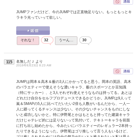
JUMPファンだけど、今のJUMPでは正直物足りない。もっともっとキ
ラキラ光っていって欲しい。
それな！
32
うーん…
30
名無しだＪ
より
115
2016年8月23日 8:23 AM
JUMPは岡本＆高木＆薮の3人にかかってると思う。岡本の英語、高木
のバラエティーで使えそうな濃いキャラ、薮のスポーツとか豆知識
（特にサッカー）、と3人それぞれ使えそうなものは持ってる。あとは
どれだけ自分をセルフプロデュースできるかどうか。JUMPは9人って
嵐＆SMAPの5人に比べてだいたい2倍も人数がいるんだから、一人一
人に廻ってくるチャンスは少ない。その少ないチャンスをものにしな
いと成功しないかと。特に伊野尾とかはもともと持ってた建築キャラ
だけじゃテレビ的には足りないって気付いて、テキトーキャラを前面
に打ち出し始めたから、今みたいにバラエティーのレギュラー2本持っ
たりできるようになった。伊野尾はゴリ推しって言う人もいるけど、
ゴリ推しされるためには自分の努力がないとと推されないと私は思う