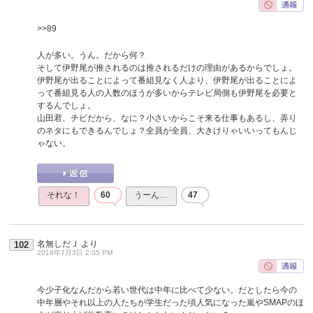
>>89
人が多い。うん。だから何？
そして伊野尾が推されるのは推されるだけの理由があるからでしょ。
伊野尾が出ることによって番組見なく人より、伊野尾が出ることによ
って番組見る人の人数のほうが多いからテレビ局側も伊野尾を必要と
するんでしょ。
山田君、チビだから、なに？小さいからこそ来る仕事もあるし、弄り
のネタにもできるんでしょ？全員が全員、大きけりゃいいってもんじ
ゃない。
それな！
60
うーん…
47
名無しだＪ
より
102
2016年7月3日 2:05 PM
今少子化なんだから若い世代は中年に比べて少ない。だとしたら今の
中年層やそれ以上の人たちが学生だった頃人気になった嵐やSMAPのほ