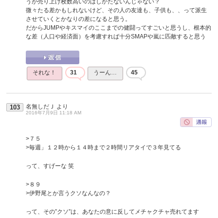
うが売り上げ枚数高いのはしかたないんじゃない？
微々たる差かもしれないけど、その人の友達も、子供も、、って派生
させていくとかなりの差になると思う。
だからJUMPやキスマイのここまでの健闘ってすごいと思うし、根本的
な差（人口や経済面）を考慮すれば十分SMAPや嵐に匹敵すると思う
それな！
31
うーん…
45
名無しだＪ
より
103
2016年7月9日 11:18 AM
>７５
>毎週」１２時から１４時まで２時間リアタイで３年見てる
って、すげーな 笑
>８９
>伊野尾とか言うクソなんなの？
って、その”クソ”は、あなたの意に反してメチャクチャ売れてます