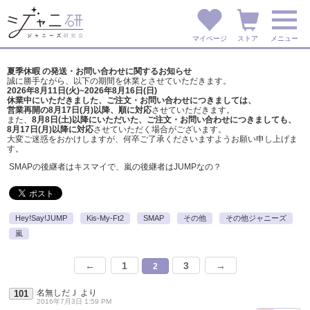
マイページ
ストア
メニュー
夏季休暇 の発送・お問い合わせに関するお知らせ
誠に勝手ながら、以下の期間を休業とさせていただきます。
2026年8月11日(火)~2026年8月16日(日)
休業中にいただきました、ご注文・お問い合わせにつきましては、
営業再開の8月17日(月)以降、順に対応
させていただきます。
また、
8月8日(土)以降にいただいた、ご注文・
お問い合わせにつきましても、
8月17日(月)以降に対応
させていただく場合がございます。
大変ご迷惑をおかけしますが、
何卒ご了承くださいますようお願い申し上げま
す。
SMAPの後継者はキスマイで、嵐の後継者はJUMPなの？
Hey!Say!JUMP
Kis-My-Ft2
SMAP
その他
その他ジャニーズ
嵐
←
1
3
→
2
名無しだＪ
より
101
2016年7月3日 1:59 PM