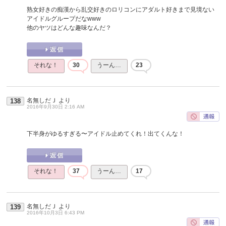
熟女好きの痴漢から乱交好きのロリコンにアダルト好きまで見境ない
アイドルグループだなwww
他のヤツはどんな趣味なんだ？
それな！
30
うーん…
23
名無しだＪ
より
138
2016年9月30日 2:16 AM
下半身がゆるすぎる〜アイドル止めてくれ！出てくんな！
それな！
37
うーん…
17
名無しだＪ
より
139
2016年10月3日 6:43 PM