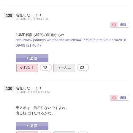
名無しだＪ
より
129
2016年9月9日 9:44 PM
JUMP解散も時間の問題かもw
http://www.johnnys-watcher.net/article/441779695.html?reload=2016-
09-09T21:40:47
それな！
43
うーん…
23
名無しだＪ
より
130
2016年9月11日 6:19 PM
東スポは、信用性ないですよね。
出る杭は打たれるかな。