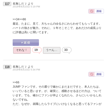
名無しだＪ
より
117
2016年8月23日 5:19 PM
>>34
>>86
最近、たまに、見て、大ちゃんのゆるさにわらわせてもらってます。
ハートの強さが魅力。それに、１年そこそこで、あれだけの成長ぶり
に評価は高いと聞いてます。
それな！
19
うーん…
33
名無しだＪ
より
118
2016年8月23日 5:34 PM
>>66
JUMP ファンです。その通りで確かにまだまだですと、本人たちは、
いっていると思います。が、確実に、感動させるほどの力は、ついて
います。でも、確かにファンが仲よくなれたら、さらにいいかもしれ
ないですね。
ただ、なぜか、就職したらライブにいけなくなると思ってるファンが