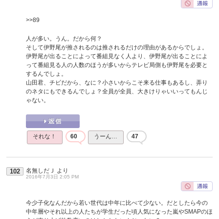
>>89
人が多い。うん。だから何？
そして伊野尾が推されるのは推されるだけの理由があるからでしょ。
伊野尾が出ることによって番組見なく人より、伊野尾が出ることによ
って番組見る人の人数のほうが多いからテレビ局側も伊野尾を必要と
するんでしょ。
山田君、チビだから、なに？小さいからこそ来る仕事もあるし、弄り
のネタにもできるんでしょ？全員が全員、大きけりゃいいってもんじ
ゃない。
それな！
60
うーん…
47
名無しだＪ
より
102
2016年7月3日 2:05 PM
今少子化なんだから若い世代は中年に比べて少ない。だとしたら今の
中年層やそれ以上の人たちが学生だった頃人気になった嵐やSMAPのほ