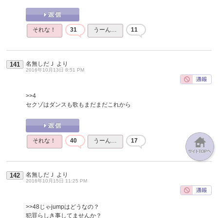
それな！
31
うーん…
11
名無しだＪ
より
141
2016年10月13日 8:51 PM
>>4
セクゾはダンスも歌もまだまだこれから
それな！
40
うーん…
17
名無しだＪ
より
142
2016年10月15日 11:25 PM
>>48
じゃjumpはどうなの？
犯罪らしき事してませんか？