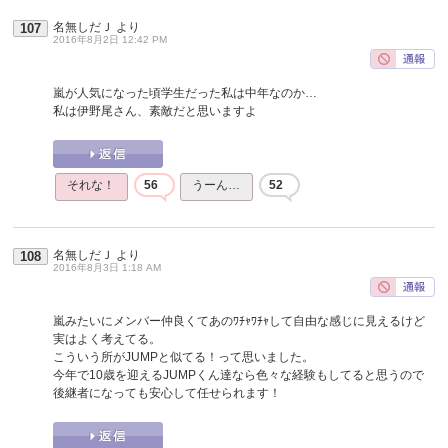
名無しだＪ
より
107
2016年8月2日 12:42 PM
嵐が人気になった頃学生だった私は中年なのか…
私は伊野尾さん、素敵だと思いますよ
それな！
56
うーん…
52
名無しだＪ
より
108
2016年8月3日 1:18 AM
嵐みたいにメンバー仲良くてあのﾜﾁｬﾜﾁｬして自由な感じに見えるけど
実はよく考えてる。
こういう所がJUMPと似てる！って思いました。
今年で10歳を迎えるJUMPくん達なら色々な経験もしてると思うので
後継者になっても安心して任せられます！