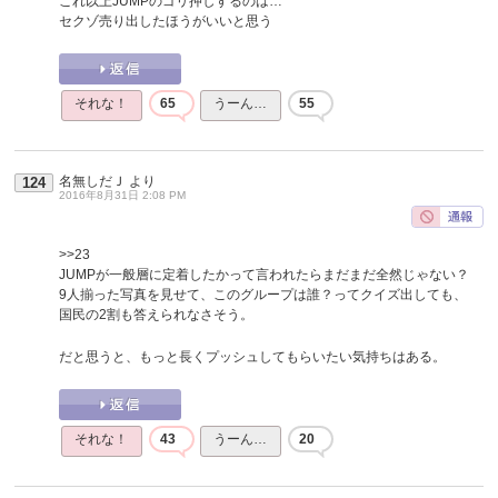
これ以上JUMPのゴリ押しするのは…
セクゾ売り出したほうがいいと思う
それな！
65
うーん…
55
名無しだＪ
より
124
2016年8月31日 2:08 PM
>>23
JUMPが一般層に定着したかって言われたらまだまだ全然じゃない？
9人揃った写真を見せて、このグループは誰？ってクイズ出しても、
国民の2割も答えられなさそう。
だと思うと、もっと長くプッシュしてもらいたい気持ちはある。
それな！
43
うーん…
20