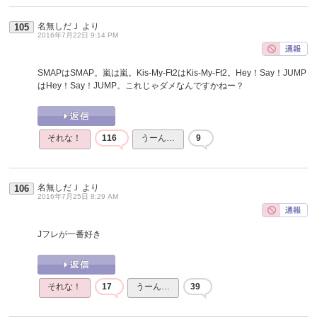
名無しだＪ
より
105
2016年7月22日 9:14 PM
SMAPはSMAP。嵐は嵐。Kis-My-Ft2はKis-My-Ft2。Hey！Say！JUMP
はHey！Say！JUMP。これじゃダメなんですかねー？
それな！
116
うーん…
9
名無しだＪ
より
106
2016年7月25日 8:29 AM
Jフレが一番好き
それな！
17
うーん…
39