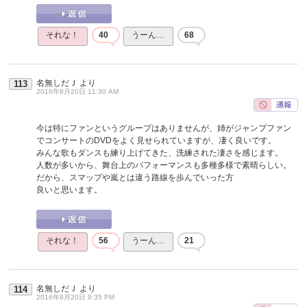
それな！
40
うーん…
68
名無しだＪ
より
113
2016年8月20日 11:30 AM
今は特にファンというグループはありませんが、姉がジャンプファン
でコンサートのDVDをよく見せられていますが、凄く良いです。
みんな歌もダンスも練り上げてきた、洗練された凄さを感じます。
人数が多いから、舞台上のパフォーマンスも多種多様で素晴らしい。
だから、スマップや嵐とは違う路線を歩んでいった方
良いと思います。
それな！
56
うーん…
21
名無しだＪ
より
114
2016年8月20日 9:35 PM