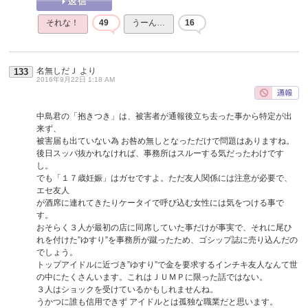
それな！
49
うーん…
16
名無しだＪ
より
133
2016年9月22日 1:18 AM
中島君の「抱きつき」は、被害者が通報後立ち去った事から特定が出
来ず、
被害届も出ていない為 お咎め無しとなっただけで問題はありますね。
後日スッパ抜かれなければ、事務所はスルーする気だったわけです
し。
でも「１７歳妊娠」はガセですよ。ただ友人関係には注意が必要で、
エセ友人
が酒席に連れてきたりケータイで呼び込む女性には気をつける事で
す。
おそらく３人が最初の店に同席していた事だけが事実で、それに尾ひ
れを付けた”ゆすり”を事務所が蹴ったため、ゴシップ誌に売り込んだの
でしょう。
トップアイドルに近づき”ゆすり”で金を要求するインチキ友人なんて世
の中にたくさんいます。これはＪＵＭＰに限った話ではない。
３人はショックを受けているかもしれませんね。
うかつに誰も信用できず アイドルとは孤独な職業だと思います。