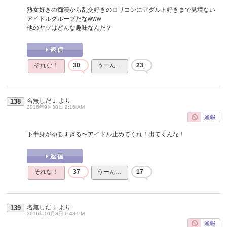
熟女好きの痴漢から乱交好きのロリコンにアダルト好きまで見境ない
アイドルグループだなwww
他のヤツはどんな趣味なんだ？
それな！
30
うーん…
23
名無しだＪ
より
138
2016年9月30日 2:16 AM
下半身がゆるすぎる〜アイドル止めてくれ！出てくんな！
それな！
37
うーん…
17
名無しだＪ
より
139
2016年10月3日 6:43 PM