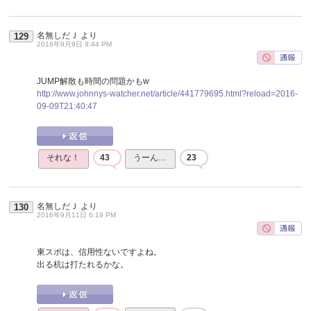
名無しだＪ
より
129
2016年9月9日 9:44 PM
JUMP解散も時間の問題かもw
http://www.johnnys-watcher.net/article/441779695.html?reload=2016-
09-09T21:40:47
それな！
43
うーん…
23
名無しだＪ
より
130
2016年9月11日 6:19 PM
東スポは、信用性ないですよね。
出る杭は打たれるかな。