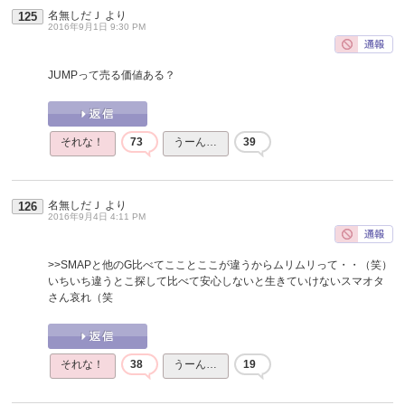
名無しだＪ
より
125
2016年9月1日 9:30 PM
JUMPって売る価値ある？
それな！
73
うーん…
39
名無しだＪ
より
126
2016年9月4日 4:11 PM
>>SMAPと他のG比べてこことここが違うからムリムリって・・（笑）
いちいち違うとこ探して比べて安心しないと生きていけないスマオタ
さん哀れ（笑
それな！
38
うーん…
19