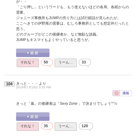
が・・
「ごり押し」というワードも、もう使えないほどの各局、各紙からの
需要。
ジャニーズ事務所もJUMPの売り方には試行錯誤が見られたが、
ここへきての伊野尾の需要は、むしろ事務所としても想定外だったと
思う。
どのグループがどこの後継者か、など無駄な談義。
JUMPもキスマイもよくやっていると思うが。
それな！
50
うーん…
33
きっと・・・
より
104
2016年7月19日 5:35 PM
きっと「嵐」の後継者は「Sexy Zone 」で決まりでしょう^^/♪
それな！
35
うーん…
120