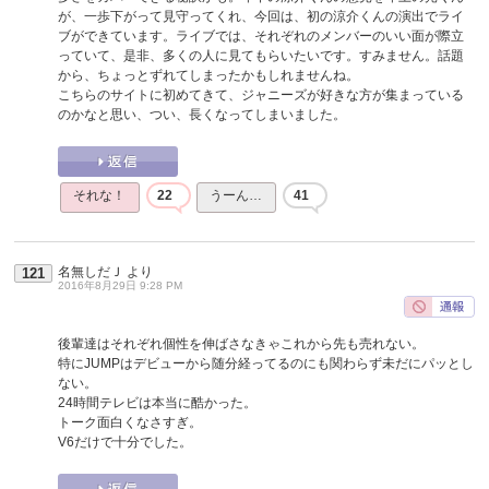
が、一歩下がって見守ってくれ、今回は、初の涼介くんの演出でライ
ブができています。ライブでは、それぞれのメンバーのいい面が際立
っていて、是非、多くの人に見てもらいたいです。すみません。話題
から、ちょっとずれてしまったかもしれませんね。
こちらのサイトに初めてきて、ジャニーズが好きな方が集まっている
のかなと思い、つい、長くなってしまいました。
それな！
22
うーん…
41
名無しだＪ
より
121
2016年8月29日 9:28 PM
後輩達はそれぞれ個性を伸ばさなきゃこれから先も売れない。
特にJUMPはデビューから随分経ってるのにも関わらず未だにパッとし
ない。
24時間テレビは本当に酷かった。
トーク面白くなさすぎ。
V6だけで十分でした。