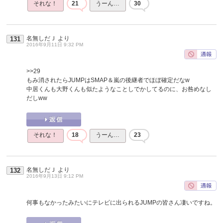
それな！
21
うーん…
30
名無しだＪ
より
131
2016年9月11日 9:32 PM
>>29
もみ消されたらJUMPはSMAP＆嵐の後継者でほぼ確定だなw
中居くんも大野くんも似たようなことしでかしてるのに、お咎めなし
だしww
それな！
18
うーん…
23
名無しだＪ
より
132
2016年9月13日 9:12 PM
何事もなかったみたいにテレビに出られるJUMPの皆さん凄いですね。