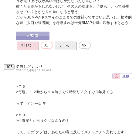
うが売り上げ枚数高いのはしかたないんじゃない？
微々たる差かもしれないけど、その人の友達も、子供も、、って派生
させていくとかなりの差になると思う。
だからJUMPやキスマイのここまでの健闘ってすごいと思うし、根本的
な差（人口や経済面）を考慮すれば十分SMAPや嵐に匹敵すると思う
それな！
31
うーん…
45
名無しだＪ
より
103
2016年7月9日 11:18 AM
>７５
>毎週」１２時から１４時まで２時間リアタイで３年見てる
って、すげーな 笑
>８９
>伊野尾とか言うクソなんなの？
って、その”クソ”は、あなたの意に反してメチャクチャ売れてます