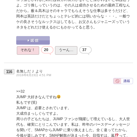
よ。ゴリ推しっていうのは、その人は成功させるための最終工程なん
だから。薮＆高木はそのキャラでもらえそうな仕事は多そうだけど、
岡本は英語だけだとちょっとテレビ的には弱いからな・・・。一般ウ
ケの良さそうなルックスはしてるし、お父さんもジャニーズっていう
ネタをどれだけ使えるかにもかかってると思う。
それな！
20
うーん…
37
名無しだＪ
より
116
2016年8月23日 4:51 PM
>>32
JUMP 大好きなんですね
私もです(笑)
JUMP は、必要とされています。
大成功まっしぐらですよ。
周りの子どもたちは、JUMP ファンが飛躍して増えているし、大人世
代も、確実にとりこんでいます。私は、昨年のバースデーメッセージ
を聞いて、SMAPからJUMP に乗り換えました。全く違ってたから。
今後が楽しみです。SMAP解散が決まった今、目指すは、嵐
って、