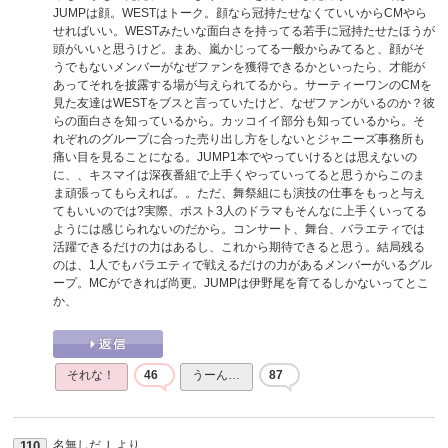
JUMPは顔。WESTはトーク。顔なら冠持たせなくていいからCMやら
せればいい。WESTみたいな面白さを持ってる若手に冠持たせたほうが
頭がいいと思うけど。まあ、嵐かじってる一般からみてると、顔がそ
うでもないメンバーがなぜファンを獲得できるかといったら、才能が
あってそれを披露する場が与えられてるから。サーティーワンのCMを
見た友達はWESTをブスと言っていたけど、なぜファンがいるのか？彼
らの面白さを知っているから。カッコイイ部分も知っているから。そ
れぞれのグループに合った売り出し方をしないとジャニーズ事務所も
痛い目を見ることになる。JUMP1本でやっていけるとは思えないの
に、、キスマイは深夜番組で上手くやっていってると思うからこのま
ま頑張ってもらえれば。。ただ、舞祭組にも演技の仕事をもっと与え
てもいいのでは?実際、ポスト3人のドラマもそんなに上手くいってる
ようには感じられないのだから。コンサート、舞台、バラエティでは
活躍できるだけの力はあるし、これから期待できると思う。結局残る
のは、1人でもバラエティで戦えるだけの力があるメンバーがいるグル
ープ。MCができれば尚更。JUMPは伊野尾を育てるしかないってとこ
か、
それな！
46
うーん…
87
名無しだＪ
より
110