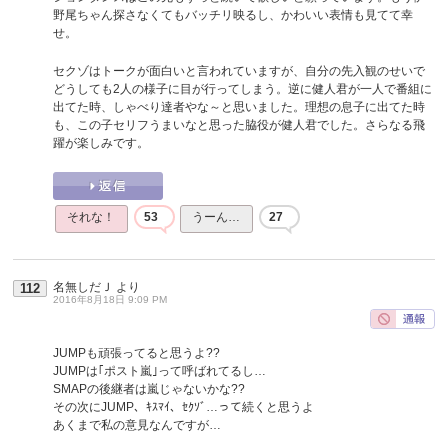
野尾ちゃん探さなくてもバッチリ映るし、かわいい表情も見てて幸
せ。
セクゾはトークが面白いと言われていますが、自分の先入観のせいで
どうしても2人の様子に目が行ってしまう。逆に健人君が一人で番組に
出てた時、しゃべり達者やな～と思いました。理想の息子に出てた時
も、この子セリフうまいなと思った脇役が健人君でした。さらなる飛
躍が楽しみです。
それな！
53
うーん…
27
名無しだＪ
より
112
2016年8月18日 9:09 PM
JUMPも頑張ってると思うよ??
JUMPは｢ポスト嵐｣って呼ばれてるし…
SMAPの後継者は嵐じゃないかな??
その次にJUMP、ｷｽﾏｲ、ｾｸｿﾞ…って続くと思うよ
あくまで私の意見なんですが…