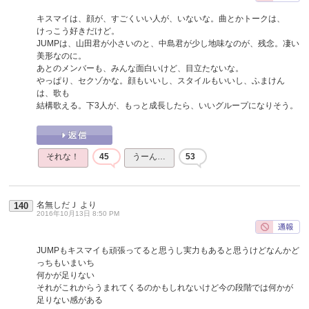
キスマイは、顔が、すごくいい人が、いないな。曲とかトークは、
けっこう好きだけど。
JUMPは、山田君が小さいのと、中島君が少し地味なのが、残念。凄い
美形なのに。
あとのメンバーも、みんな面白いけど、目立たないな。
やっぱり、セクゾかな。顔もいいし、スタイルもいいし、ふまけん
は、歌も
結構歌える。下3人が、もっと成長したら、いいグループになりそう。
それな！
45
うーん…
53
名無しだＪ
より
140
2016年10月13日 8:50 PM
JUMPもキスマイも頑張ってると思うし実力もあると思うけどなんかど
っちもいまいち
何かが足りない
それがこれからうまれてくるのかもしれないけど今の段階では何かが
足りない感がある