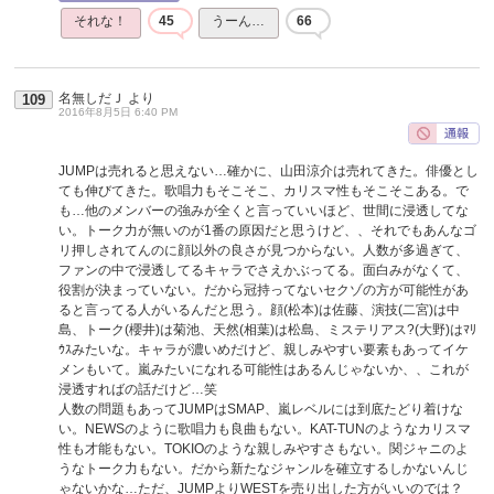
それな！
45
うーん…
66
名無しだＪ
より
109
2016年8月5日 6:40 PM
JUMPは売れると思えない…確かに、山田涼介は売れてきた。俳優とし
ても伸びてきた。歌唱力もそこそこ、カリスマ性もそこそこある。で
も…他のメンバーの強みが全くと言っていいほど、世間に浸透してな
い。トーク力が無いのが1番の原因だと思うけど、、それでもあんなゴ
リ押しされてんのに顔以外の良さが見つからない。人数が多過ぎて、
ファンの中で浸透してるキャラでさえかぶってる。面白みがなくて、
役割が決まっていない。だから冠持ってないセクゾの方が可能性があ
ると言ってる人がいるんだと思う。顔(松本)は佐藤、演技(二宮)は中
島、トーク(櫻井)は菊池、天然(相葉)は松島、ミステリアス?(大野)はﾏﾘ
ｳｽみたいな。キャラが濃いめだけど、親しみやすい要素もあってイケ
メンもいて。嵐みたいになれる可能性はあるんじゃないか、、これが
浸透すればの話だけど…笑
人数の問題もあってJUMPはSMAP、嵐レベルには到底たどり着けな
い。NEWSのように歌唱力も良曲もない。KAT-TUNのようなカリスマ
性も才能もない。TOKIOのような親しみやすさもない。関ジャニのよ
うなトーク力もない。だから新たなジャンルを確立するしかないんじ
ゃないかな…ただ、JUMPよりWESTを売り出した方がいいのでは？