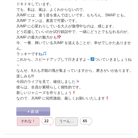
ドキドキしています。
でも、私は、嵐は、よくわからないので、
JUMP には、違う道を進んでほしいです。もちろん、SMAP とも。
JUMP ファンは、素直で可愛いです。
JUMP に心変わりしている大人が激増中なのは、感じます。
どう応援していいのか試行錯誤中で、一緒にどうとでもなれるのが、
JUMP の最大の魅力かも
今、一番、輝いているJUMP を追えることが、幸せでしかたありませ
ん。
ラッキーですね
これから、スピードアップして行きますよ～
ついていきましょうね
～
なんせ、9人も才能の塊が集まっていますから、磨きがいがあります。
楽しみも!!!
今回のライブを見て、確信しました
彼らは、全員が素晴らしく個性的です。
新しいジャニーズを作りましょう
なので、JUMP に叱咤激励、厳しくお願いいたします
それな！
22
うーん…
65