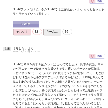
JUMPファンだけど、今のJUMPでは正直物足りない。もっともっとキ
ラキラ光っていって欲しい。
それな！
32
うーん…
30
名無しだＪ
より
115
2016年8月23日 8:23 AM
JUMPは岡本＆高木＆薮の3人にかかってると思う。岡本の英語、高木
のバラエティーで使えそうな濃いキャラ、薮のスポーツとか豆知識
（特にサッカー）、と3人それぞれ使えそうなものは持ってる。あとは
どれだけ自分をセルフプロデュースできるかどうか。JUMPは9人って
嵐＆SMAPの5人に比べてだいたい2倍も人数がいるんだから、一人一
人に廻ってくるチャンスは少ない。その少ないチャンスをものにしな
いと成功しないかと。特に伊野尾とかはもともと持ってた建築キャラ
だけじゃテレビ的には足りないって気付いて、テキトーキャラを前面
に打ち出し始めたから、今みたいにバラエティーのレギュラー2本持っ
たりできるようになった。伊野尾はゴリ推しって言う人もいるけど、
ゴリ推しされるためには自分の努力がないとと推されないと私は思う