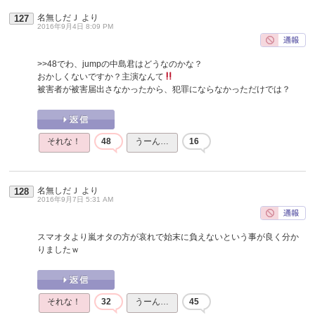
名無しだＪ
より
127
2016年9月4日 8:09 PM
>>48
でわ、jumpの中島君はどうなのかな？
おかしくないですか？主演なんて
被害者が被害届出さなかったから、犯罪にならなかっただけでは？
それな！
48
うーん…
16
名無しだＪ
より
128
2016年9月7日 5:31 AM
スマオタより嵐オタの方が哀れで始末に負えないという事が良く分か
りましたｗ
それな！
32
うーん…
45