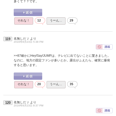
多くて？？です。
それな！
12
うーん…
29
名無しだＪ
より
119
2016年8月23日 5:38 PM
>>87
確かにHey!Say!JUMPは、テレビに出てないことに驚きました。
なのに、地方の固定ファンが多いとか。露出がふえたら、確実に爆発
すると思います。
それな！
20
うーん…
35
名無しだＪ
より
120
2016年8月23日 8:37 PM