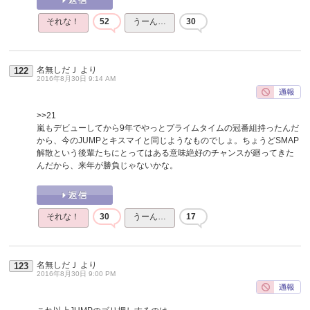
それな！
52
うーん…
30
名無しだＪ
より
122
2016年8月30日 9:14 AM
>>21
嵐もデビューしてから9年でやっとプライムタイムの冠番組持ったんだ
から、今のJUMPとキスマイと同じようなものでしょ。ちょうどSMAP
解散という後輩たちにとってはある意味絶好のチャンスが廻ってきた
んだから、来年が勝負じゃないかな。
それな！
30
うーん…
17
名無しだＪ
より
123
2016年8月30日 9:00 PM