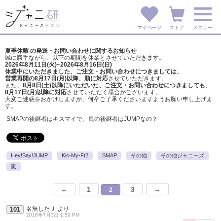
マイページ
ストア
メニュー
夏季休暇 の発送・お問い合わせに関するお知らせ
誠に勝手ながら、以下の期間を休業とさせていただきます。
2026年8月11日(火)~2026年8月16日(日)
休業中にいただきました、ご注文・お問い合わせにつきましては、
営業再開の8月17日(月)以降、順に対応
させていただきます。
また、
8月8日(土)以降にいただいた、ご注文・
お問い合わせにつきましても、
8月17日(月)以降に対応
させていただく場合がございます。
大変ご迷惑をおかけしますが、
何卒ご了承くださいますようお願い申し上げま
す。
SMAPの後継者はキスマイで、嵐の後継者はJUMPなの？
Hey!Say!JUMP
Kis-My-Ft2
SMAP
その他
その他ジャニーズ
嵐
←
1
3
→
2
名無しだＪ
より
101
2016年7月3日 1:59 PM