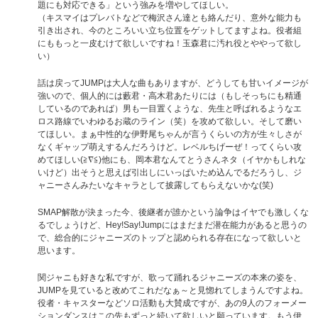
題にも対応できる」という強みを増やしてほしい。
（キスマイはプレバトなどで梅沢さん達とも絡んだり、意外な能力も
引き出され、今のところいい立ち位置をゲットしてますよね。役者組
にももっと一皮むけて欲しいですね！玉森君に汚れ役とややって欲し
い）
話は戻ってJUMPは大人な曲もありますが、どうしても甘いイメージが
強いので、個人的には藪君・高木君あたりには（もしそっちにも精通
しているのであれば）男も一目置くような、先生と呼ばれるようなエ
ロス路線でいわゆるお蔵のライン（笑）を攻めて欲しい。そして磨い
てほしい。まぁ中性的な伊野尾ちゃんが言うくらいの方が生々しさが
なくギャップ萌えするんだろうけど。レベルちげーぜ！ってくらい攻
めてほしい(≧∇≦)他にも、岡本君なんてとうさんネタ（イヤかもしれな
いけど）出そうと思えば引出しにいっぱいため込んでるだろうし、ジ
ャニーさんみたいなキャラとして披露してもらえないかな(笑)
SMAP解散が決まった今、後継者が誰かという論争はイヤでも激しくな
るでしょうけど、Hey!Say!Jumpにはまだまだ潜在能力があると思うの
で、総合的にジャニーズのトップと認められる存在になって欲しいと
思います。
関ジャニも好きな私ですが、歌って踊れるジャニーズの本来の姿を、
JUMPを見ていると改めてこれだなぁ～と見惚れてしまうんですよね。
役者・キャスターなどソロ活動も大賛成ですが、あの9人のフォーメー
ションダンスはこの先もずっと続いて欲しいと願っています。もう伊