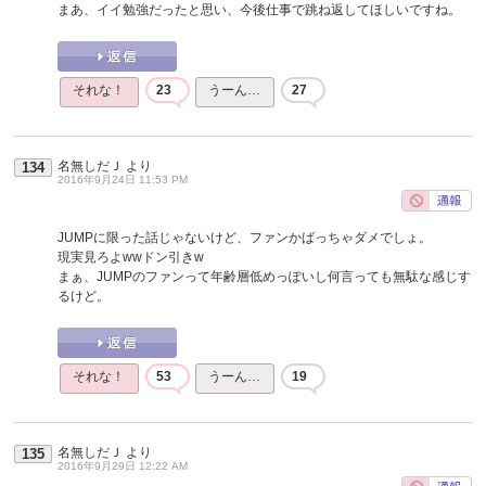
まあ、イイ勉強だったと思い、今後仕事で跳ね返してほしいですね。
それな！
23
うーん…
27
名無しだＪ
より
134
2016年9月24日 11:53 PM
JUMPに限った話じゃないけど、ファンかばっちゃダメでしょ。
現実見ろよwwドン引きw
まぁ、JUMPのファンって年齢層低めっぽいし何言っても無駄な感じす
るけど。
それな！
53
うーん…
19
名無しだＪ
より
135
2016年9月29日 12:22 AM