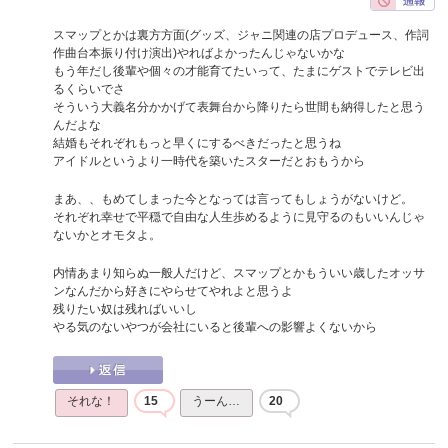
スマップとかは裏方方面(グッズ、ジャニ関連の店プロデュース、作詞
作曲台本振り付け演出)やればよかったんじゃないかな
もう年だし後輩や個々の才能育てたいって、たまにゲストでテレビ出
るくらいでさ
そういう大義名分かかげて表舞台から降りたら世間も納得したと思う
んだよな
結婚もそれぞれもっと早くにするべきだったと思うね
アイドルというより一時代を築いたスターだとおもうから
まあ、、もめてしまった今となっては言ってもしょうがないけど。
それぞれ幸せで平穏で自由な人生歩めるように見守るのもいいんじゃ
ないかとオモタよ。
内情あまり知らぬ一般人だけど、スマップとかもういい歳したオッサ
ンなんだから好きにやらせてやれよと思うよ
残りたい奴は残ればいいし
やる気のないやつが会社にいると後輩への影響よくないから
それな！
15
うーん…
20