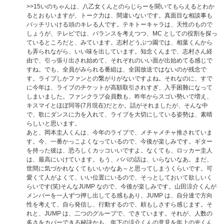
>>15
いのちゃんは、八乙女くんとのらじらーを聞いてもらえるとわか
るとおもいますが、トーク力は、間違いないです。真面目な相談事も
バッチリいける頭のキレる人です。テキトーキャラは、天性のもので
しょうが、テレビでは、バランスを考えつつ、MC としての役割を探っ
ているところだと、みています。志村どうぶつ園では、相葉くんから
も弄られながら、いい味を出しています。知念くんまで、志村さん経
由で、引っ張り出され始めて、それぞれのいい面が出始めてる感じで
すね。でも、全員がみられる番組は、全国放送ではないのが残念で
す。ライブしかファンとの繋がりがないですよね。それなのに、すで
に今年は、ライブのチケットが高額取引されすぎ、入手困難になって
しまいました。ファンクラブ会員数も、昨年からスゴい勢いで増え、
キスマイとほぼ同等(7月現在)だとか。話がそれましたが、そんな中
で、歌にダンスに力を入れて、ライブを大切にしている姿勢は、素晴
らしいと思います。
あと、岡本圭人くんは、今年のライブで、メチャメチャ推されていま
す。今、一番かっこよくなっているので、今後が楽しみです。ギター
を持った彼は、恐ろしくカッコいいですよ。なくても、ロッカー圭人
は、最高にいけています。もう、パパの話は、いらないなあ。まだ、
世間に気づかれなくてもいいかなあ～と思ってしまうくらいです。可
愛くて人がよくて、いい位置にいるので、そっとしておいて欲しいく
らいです(笑)そんなJUMP なので、今後が楽しみです。山田涼介くんが
メンバーを一人ずつ押し出してる感もあり、JUMP は、自分達で方向
性を考えて、自ら発信し、行動するので、頼もしさすら感じます。そ
れと、JUMP は、二つのグループで、できています。それが、人数の
多さをカバーできる秘訣かも。年下の涼介くんの意見を年上の光くん