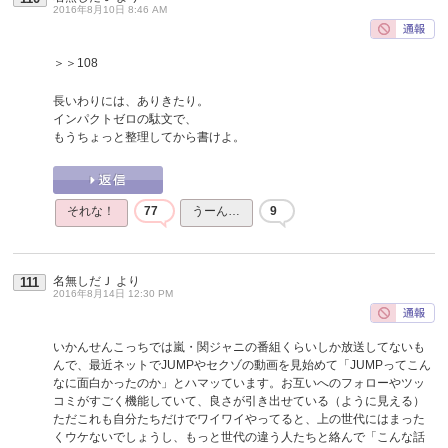
2016年8月10日 8:46 AM
＞＞108
長いわりには、ありきたり。
インパクトゼロの駄文で、
もうちょっと整理してから書けよ。
それな！
77
うーん…
9
名無しだＪ
より
111
2016年8月14日 12:30 PM
いかんせんこっちでは嵐・関ジャニの番組くらいしか放送してないも
んで、最近ネットでJUMPやセクゾの動画を見始めて「JUMPってこん
なに面白かったのか」とハマッています。お互いへのフォローやツッ
コミがすごく機能していて、良さが引き出せている（ように見える）
ただこれも自分たちだけでワイワイやってると、上の世代にはまった
くウケないでしょうし、もっと世代の違う人たちと絡んで「こんな話