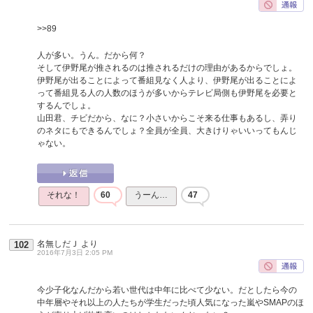
>>89
人が多い。うん。だから何？
そして伊野尾が推されるのは推されるだけの理由があるからでしょ。
伊野尾が出ることによって番組見なく人より、伊野尾が出ることによ
って番組見る人の人数のほうが多いからテレビ局側も伊野尾を必要と
するんでしょ。
山田君、チビだから、なに？小さいからこそ来る仕事もあるし、弄り
のネタにもできるんでしょ？全員が全員、大きけりゃいいってもんじ
ゃない。
それな！
60
うーん…
47
名無しだＪ
より
102
2016年7月3日 2:05 PM
今少子化なんだから若い世代は中年に比べて少ない。だとしたら今の
中年層やそれ以上の人たちが学生だった頃人気になった嵐やSMAPのほ