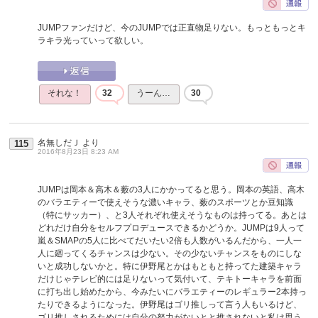
JUMPファンだけど、今のJUMPでは正直物足りない。もっともっとキ
ラキラ光っていって欲しい。
それな！
32
うーん…
30
名無しだＪ
より
115
2016年8月23日 8:23 AM
JUMPは岡本＆高木＆薮の3人にかかってると思う。岡本の英語、高木
のバラエティーで使えそうな濃いキャラ、薮のスポーツとか豆知識
（特にサッカー）、と3人それぞれ使えそうなものは持ってる。あとは
どれだけ自分をセルフプロデュースできるかどうか。JUMPは9人って
嵐＆SMAPの5人に比べてだいたい2倍も人数がいるんだから、一人一
人に廻ってくるチャンスは少ない。その少ないチャンスをものにしな
いと成功しないかと。特に伊野尾とかはもともと持ってた建築キャラ
だけじゃテレビ的には足りないって気付いて、テキトーキャラを前面
に打ち出し始めたから、今みたいにバラエティーのレギュラー2本持っ
たりできるようになった。伊野尾はゴリ推しって言う人もいるけど、
ゴリ推しされるためには自分の努力がないとと推されないと私は思う