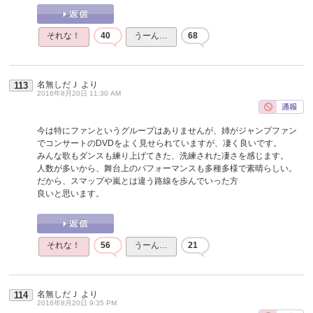
それな！
40
うーん…
68
名無しだＪ
より
113
2016年8月20日 11:30 AM
今は特にファンというグループはありませんが、姉がジャンプファン
でコンサートのDVDをよく見せられていますが、凄く良いです。
みんな歌もダンスも練り上げてきた、洗練された凄さを感じます。
人数が多いから、舞台上のパフォーマンスも多種多様で素晴らしい。
だから、スマップや嵐とは違う路線を歩んでいった方
良いと思います。
それな！
56
うーん…
21
名無しだＪ
より
114
2016年8月20日 9:35 PM