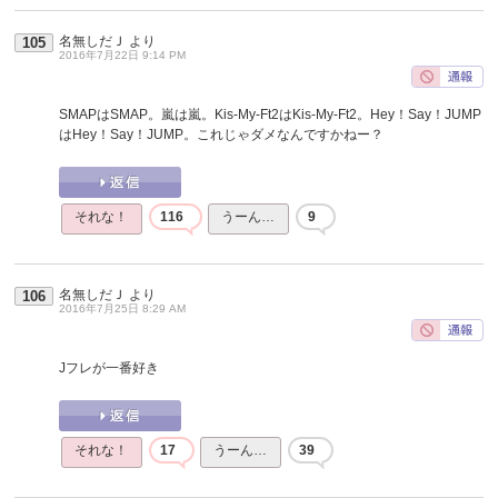
名無しだＪ
より
105
2016年7月22日 9:14 PM
SMAPはSMAP。嵐は嵐。Kis-My-Ft2はKis-My-Ft2。Hey！Say！JUMP
はHey！Say！JUMP。これじゃダメなんですかねー？
それな！
116
うーん…
9
名無しだＪ
より
106
2016年7月25日 8:29 AM
Jフレが一番好き
それな！
17
うーん…
39