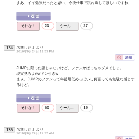
まあ、イイ勉強だったと思い、今後仕事で跳ね返してほしいですね。
それな！
23
うーん…
27
名無しだＪ
より
134
2016年9月24日 11:53 PM
JUMPに限った話じゃないけど、ファンかばっちゃダメでしょ。
現実見ろよwwドン引きw
まぁ、JUMPのファンって年齢層低めっぽいし何言っても無駄な感じす
るけど。
それな！
53
うーん…
19
名無しだＪ
より
135
2016年9月29日 12:22 AM