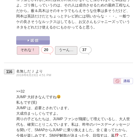
よ。ゴリ推しっていうのは、その人は成功させるための最終工程なん
だから。薮＆高木はそのキャラでもらえそうな仕事は多そうだけど、
岡本は英語だけだとちょっとテレビ的には弱いからな・・・。一般ウ
ケの良さそうなルックスはしてるし、お父さんもジャニーズっていう
ネタをどれだけ使えるかにもかかってると思う。
それな！
20
うーん…
37
名無しだＪ
より
116
2016年8月23日 4:51 PM
>>32
JUMP 大好きなんですね
私もです(笑)
JUMP は、必要とされています。
大成功まっしぐらですよ。
周りの子どもたちは、JUMP ファンが飛躍して増えているし、大人世
代も、確実にとりこんでいます。私は、昨年のバースデーメッセージ
を聞いて、SMAPからJUMP に乗り換えました。全く違ってたから。
今後が楽しみです。SMAP解散が決まった今、目指すは、嵐
って、