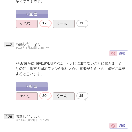
多くて？？です。
それな！
12
うーん…
29
名無しだＪ
より
119
2016年8月23日 5:38 PM
>>87
確かにHey!Say!JUMPは、テレビに出てないことに驚きました。
なのに、地方の固定ファンが多いとか。露出がふえたら、確実に爆発
すると思います。
それな！
20
うーん…
35
名無しだＪ
より
120
2016年8月23日 8:37 PM