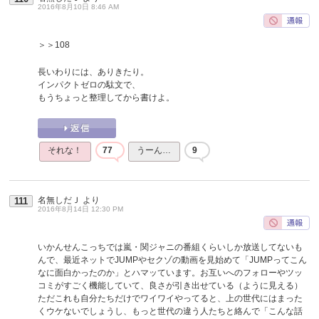
2016年8月10日 8:46 AM
＞＞108
長いわりには、ありきたり。
インパクトゼロの駄文で、
もうちょっと整理してから書けよ。
それな！
77
うーん…
9
名無しだＪ
より
111
2016年8月14日 12:30 PM
いかんせんこっちでは嵐・関ジャニの番組くらいしか放送してないも
んで、最近ネットでJUMPやセクゾの動画を見始めて「JUMPってこん
なに面白かったのか」とハマッています。お互いへのフォローやツッ
コミがすごく機能していて、良さが引き出せている（ように見える）
ただこれも自分たちだけでワイワイやってると、上の世代にはまった
くウケないでしょうし、もっと世代の違う人たちと絡んで「こんな話