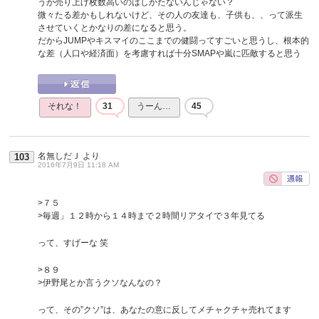
うが売り上げ枚数高いのはしかたないんじゃない？
微々たる差かもしれないけど、その人の友達も、子供も、、って派生
させていくとかなりの差になると思う。
だからJUMPやキスマイのここまでの健闘ってすごいと思うし、根本的
な差（人口や経済面）を考慮すれば十分SMAPや嵐に匹敵すると思う
それな！
31
うーん…
45
名無しだＪ
より
103
2016年7月9日 11:18 AM
>７５
>毎週」１２時から１４時まで２時間リアタイで３年見てる
って、すげーな 笑
>８９
>伊野尾とか言うクソなんなの？
って、その”クソ”は、あなたの意に反してメチャクチャ売れてます