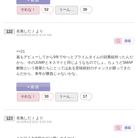
それな！
52
うーん…
30
名無しだＪ
より
122
2016年8月30日 9:14 AM
>>21
嵐もデビューしてから9年でやっとプライムタイムの冠番組持ったんだ
から、今のJUMPとキスマイと同じようなものでしょ。ちょうどSMAP
解散という後輩たちにとってはある意味絶好のチャンスが廻ってきた
んだから、来年が勝負じゃないかな。
それな！
30
うーん…
17
名無しだＪ
より
123
2016年8月30日 9:00 PM