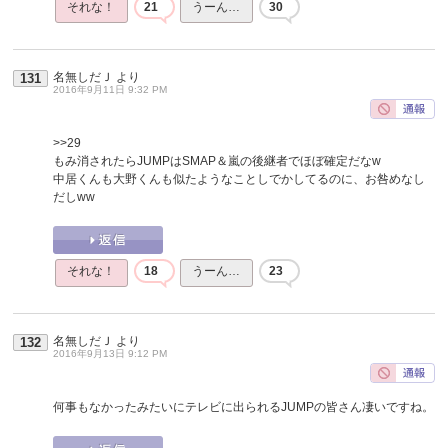
それな！
21
うーん…
30
名無しだＪ
より
131
2016年9月11日 9:32 PM
>>29
もみ消されたらJUMPはSMAP＆嵐の後継者でほぼ確定だなw
中居くんも大野くんも似たようなことしでかしてるのに、お咎めなし
だしww
それな！
18
うーん…
23
名無しだＪ
より
132
2016年9月13日 9:12 PM
何事もなかったみたいにテレビに出られるJUMPの皆さん凄いですね。