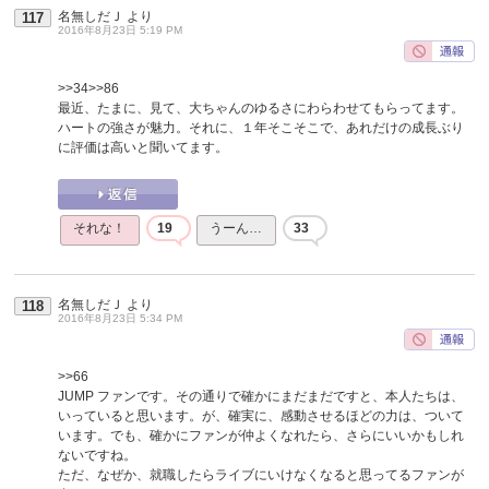
名無しだＪ
より
117
2016年8月23日 5:19 PM
>>34
>>86
最近、たまに、見て、大ちゃんのゆるさにわらわせてもらってます。
ハートの強さが魅力。それに、１年そこそこで、あれだけの成長ぶり
に評価は高いと聞いてます。
それな！
19
うーん…
33
名無しだＪ
より
118
2016年8月23日 5:34 PM
>>66
JUMP ファンです。その通りで確かにまだまだですと、本人たちは、
いっていると思います。が、確実に、感動させるほどの力は、ついて
います。でも、確かにファンが仲よくなれたら、さらにいいかもしれ
ないですね。
ただ、なぜか、就職したらライブにいけなくなると思ってるファンが