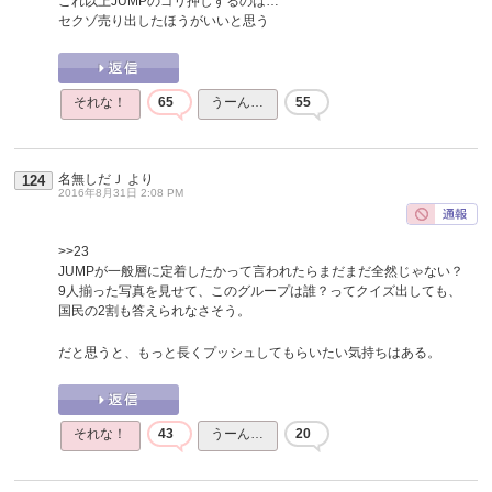
これ以上JUMPのゴリ押しするのは…
セクゾ売り出したほうがいいと思う
それな！
65
うーん…
55
名無しだＪ
より
124
2016年8月31日 2:08 PM
>>23
JUMPが一般層に定着したかって言われたらまだまだ全然じゃない？
9人揃った写真を見せて、このグループは誰？ってクイズ出しても、
国民の2割も答えられなさそう。
だと思うと、もっと長くプッシュしてもらいたい気持ちはある。
それな！
43
うーん…
20