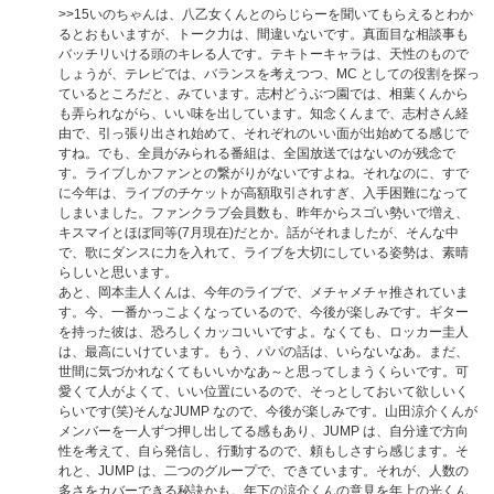
>>15
いのちゃんは、八乙女くんとのらじらーを聞いてもらえるとわか
るとおもいますが、トーク力は、間違いないです。真面目な相談事も
バッチリいける頭のキレる人です。テキトーキャラは、天性のもので
しょうが、テレビでは、バランスを考えつつ、MC としての役割を探っ
ているところだと、みています。志村どうぶつ園では、相葉くんから
も弄られながら、いい味を出しています。知念くんまで、志村さん経
由で、引っ張り出され始めて、それぞれのいい面が出始めてる感じで
すね。でも、全員がみられる番組は、全国放送ではないのが残念で
す。ライブしかファンとの繋がりがないですよね。それなのに、すで
に今年は、ライブのチケットが高額取引されすぎ、入手困難になって
しまいました。ファンクラブ会員数も、昨年からスゴい勢いで増え、
キスマイとほぼ同等(7月現在)だとか。話がそれましたが、そんな中
で、歌にダンスに力を入れて、ライブを大切にしている姿勢は、素晴
らしいと思います。
あと、岡本圭人くんは、今年のライブで、メチャメチャ推されていま
す。今、一番かっこよくなっているので、今後が楽しみです。ギター
を持った彼は、恐ろしくカッコいいですよ。なくても、ロッカー圭人
は、最高にいけています。もう、パパの話は、いらないなあ。まだ、
世間に気づかれなくてもいいかなあ～と思ってしまうくらいです。可
愛くて人がよくて、いい位置にいるので、そっとしておいて欲しいく
らいです(笑)そんなJUMP なので、今後が楽しみです。山田涼介くんが
メンバーを一人ずつ押し出してる感もあり、JUMP は、自分達で方向
性を考えて、自ら発信し、行動するので、頼もしさすら感じます。そ
れと、JUMP は、二つのグループで、できています。それが、人数の
多さをカバーできる秘訣かも。年下の涼介くんの意見を年上の光くん