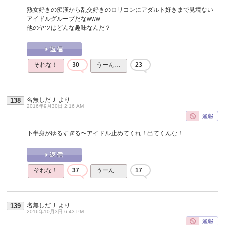
熟女好きの痴漢から乱交好きのロリコンにアダルト好きまで見境ない
アイドルグループだなwww
他のヤツはどんな趣味なんだ？
それな！
30
うーん…
23
名無しだＪ
より
138
2016年9月30日 2:16 AM
下半身がゆるすぎる〜アイドル止めてくれ！出てくんな！
それな！
37
うーん…
17
名無しだＪ
より
139
2016年10月3日 6:43 PM