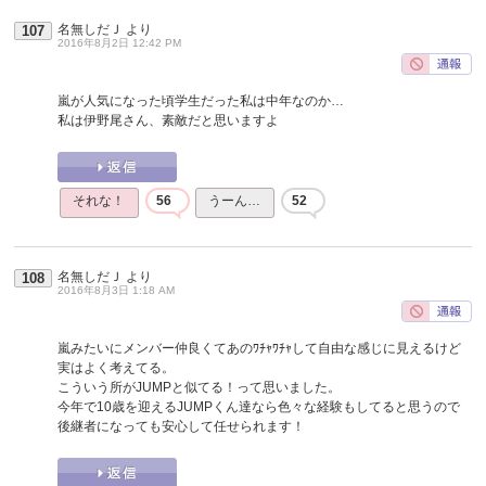
名無しだＪ
より
107
2016年8月2日 12:42 PM
嵐が人気になった頃学生だった私は中年なのか…
私は伊野尾さん、素敵だと思いますよ
それな！
56
うーん…
52
名無しだＪ
より
108
2016年8月3日 1:18 AM
嵐みたいにメンバー仲良くてあのﾜﾁｬﾜﾁｬして自由な感じに見えるけど
実はよく考えてる。
こういう所がJUMPと似てる！って思いました。
今年で10歳を迎えるJUMPくん達なら色々な経験もしてると思うので
後継者になっても安心して任せられます！