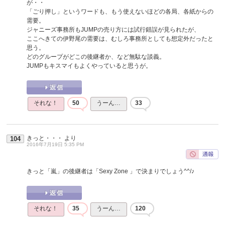
が・・
「ごり押し」というワードも、もう使えないほどの各局、各紙からの
需要。
ジャニーズ事務所もJUMPの売り方には試行錯誤が見られたが、
ここへきての伊野尾の需要は、むしろ事務所としても想定外だったと
思う。
どのグループがどこの後継者か、など無駄な談義。
JUMPもキスマイもよくやっていると思うが。
それな！
50
うーん…
33
きっと・・・
より
104
2016年7月19日 5:35 PM
きっと「嵐」の後継者は「Sexy Zone 」で決まりでしょう^^/♪
それな！
35
うーん…
120