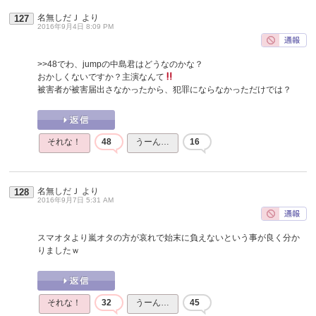
名無しだＪ
より
127
2016年9月4日 8:09 PM
>>48
でわ、jumpの中島君はどうなのかな？
おかしくないですか？主演なんて
被害者が被害届出さなかったから、犯罪にならなかっただけでは？
それな！
48
うーん…
16
名無しだＪ
より
128
2016年9月7日 5:31 AM
スマオタより嵐オタの方が哀れで始末に負えないという事が良く分か
りましたｗ
それな！
32
うーん…
45