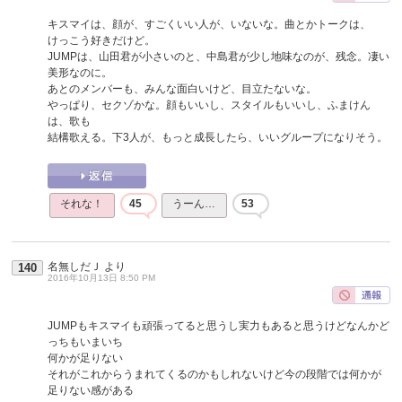
キスマイは、顔が、すごくいい人が、いないな。曲とかトークは、
けっこう好きだけど。
JUMPは、山田君が小さいのと、中島君が少し地味なのが、残念。凄い
美形なのに。
あとのメンバーも、みんな面白いけど、目立たないな。
やっぱり、セクゾかな。顔もいいし、スタイルもいいし、ふまけん
は、歌も
結構歌える。下3人が、もっと成長したら、いいグループになりそう。
それな！
45
うーん…
53
名無しだＪ
より
140
2016年10月13日 8:50 PM
JUMPもキスマイも頑張ってると思うし実力もあると思うけどなんかど
っちもいまいち
何かが足りない
それがこれからうまれてくるのかもしれないけど今の段階では何かが
足りない感がある