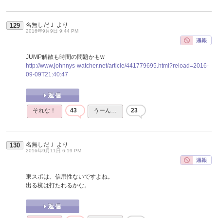
名無しだＪ
より
129
2016年9月9日 9:44 PM
JUMP解散も時間の問題かもw
http://www.johnnys-watcher.net/article/441779695.html?reload=2016-
09-09T21:40:47
それな！
43
うーん…
23
名無しだＪ
より
130
2016年9月11日 6:19 PM
東スポは、信用性ないですよね。
出る杭は打たれるかな。