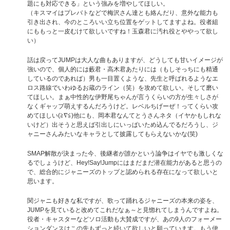
題にも対応できる」という強みを増やしてほしい。
（キスマイはプレバトなどで梅沢さん達とも絡んだり、意外な能力も
引き出され、今のところいい立ち位置をゲットしてますよね。役者組
にももっと一皮むけて欲しいですね！玉森君に汚れ役とややって欲し
い）
話は戻ってJUMPは大人な曲もありますが、どうしても甘いイメージが
強いので、個人的には藪君・高木君あたりには（もしそっちにも精通
しているのであれば）男も一目置くような、先生と呼ばれるようなエ
ロス路線でいわゆるお蔵のライン（笑）を攻めて欲しい。そして磨い
てほしい。まぁ中性的な伊野尾ちゃんが言うくらいの方が生々しさが
なくギャップ萌えするんだろうけど。レベルちげーぜ！ってくらい攻
めてほしい(≧∇≦)他にも、岡本君なんてとうさんネタ（イヤかもしれな
いけど）出そうと思えば引出しにいっぱいため込んでるだろうし、ジ
ャニーさんみたいなキャラとして披露してもらえないかな(笑)
SMAP解散が決まった今、後継者が誰かという論争はイヤでも激しくな
るでしょうけど、Hey!Say!Jumpにはまだまだ潜在能力があると思うの
で、総合的にジャニーズのトップと認められる存在になって欲しいと
思います。
関ジャニも好きな私ですが、歌って踊れるジャニーズの本来の姿を、
JUMPを見ていると改めてこれだなぁ～と見惚れてしまうんですよね。
役者・キャスターなどソロ活動も大賛成ですが、あの9人のフォーメー
ションダンスはこの先もずっと続いて欲しいと願っています。もう伊