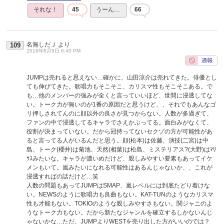
それな！
45
うーん…
66
名無しだＪ
より
109
2016年8月5日 6:40 PM
JUMPは売れると思えない…確かに、山田涼介は売れてきた。俳優とし
ても伸びてきた。歌唱力もそこそこ、カリスマ性もそこそこある。で
も…他のメンバーの強みが全くと言っていいほど、世間に浸透してな
い。トーク力が無いのが1番の原因だと思うけど、、それでもあんなゴ
リ押しされてんのに顔以外の良さが見つからない。人数が多過ぎて、
ファンの中で浸透してるキャラでさえかぶってる。面白みがなくて、
役割が決まっていない。だから冠持ってないセクゾの方が可能性があ
ると言ってる人がいるんだと思う。顔(松本)は佐藤、演技(二宮)は中
島、トーク(櫻井)は菊池、天然(相葉)は松島、ミステリアス?(大野)はﾏﾘ
ｳｽみたいな。キャラが濃いめだけど、親しみやすい要素もあってイケ
メンもいて。嵐みたいになれる可能性はあるんじゃないか、、これが
浸透すればの話だけど…笑
人数の問題もあってJUMPはSMAP、嵐レベルには到底たどり着けな
い。NEWSのように歌唱力も良曲もない。KAT-TUNのようなカリスマ
性も才能もない。TOKIOのような親しみやすさもない。関ジャニのよ
うなトーク力もない。だから新たなジャンルを確立するしかないんじ
ゃないかな…ただ、JUMPよりWESTを売り出した方がいいのでは？