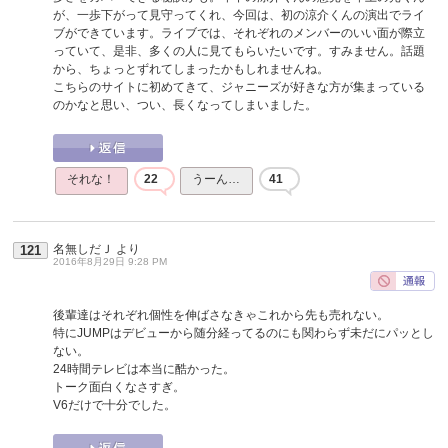
が、一歩下がって見守ってくれ、今回は、初の涼介くんの演出でライ
ブができています。ライブでは、それぞれのメンバーのいい面が際立
っていて、是非、多くの人に見てもらいたいです。すみません。話題
から、ちょっとずれてしまったかもしれませんね。
こちらのサイトに初めてきて、ジャニーズが好きな方が集まっている
のかなと思い、つい、長くなってしまいました。
それな！
22
うーん…
41
名無しだＪ
より
121
2016年8月29日 9:28 PM
後輩達はそれぞれ個性を伸ばさなきゃこれから先も売れない。
特にJUMPはデビューから随分経ってるのにも関わらず未だにパッとし
ない。
24時間テレビは本当に酷かった。
トーク面白くなさすぎ。
V6だけで十分でした。