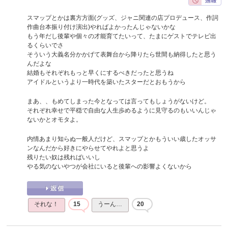
スマップとかは裏方方面(グッズ、ジャニ関連の店プロデュース、作詞
作曲台本振り付け演出)やればよかったんじゃないかな
もう年だし後輩や個々の才能育てたいって、たまにゲストでテレビ出
るくらいでさ
そういう大義名分かかげて表舞台から降りたら世間も納得したと思う
んだよな
結婚もそれぞれもっと早くにするべきだったと思うね
アイドルというより一時代を築いたスターだとおもうから
まあ、、もめてしまった今となっては言ってもしょうがないけど。
それぞれ幸せで平穏で自由な人生歩めるように見守るのもいいんじゃ
ないかとオモタよ。
内情あまり知らぬ一般人だけど、スマップとかもういい歳したオッサ
ンなんだから好きにやらせてやれよと思うよ
残りたい奴は残ればいいし
やる気のないやつが会社にいると後輩への影響よくないから
それな！
15
うーん…
20