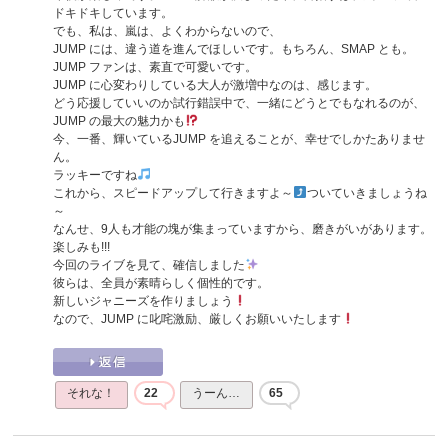
ドキドキしています。
でも、私は、嵐は、よくわからないので、
JUMP には、違う道を進んでほしいです。もちろん、SMAP とも。
JUMP ファンは、素直で可愛いです。
JUMP に心変わりしている大人が激増中なのは、感じます。
どう応援していいのか試行錯誤中で、一緒にどうとでもなれるのが、
JUMP の最大の魅力かも
今、一番、輝いているJUMP を追えることが、幸せでしかたありませ
ん。
ラッキーですね
これから、スピードアップして行きますよ～
ついていきましょうね
～
なんせ、9人も才能の塊が集まっていますから、磨きがいがあります。
楽しみも!!!
今回のライブを見て、確信しました
彼らは、全員が素晴らしく個性的です。
新しいジャニーズを作りましょう
なので、JUMP に叱咤激励、厳しくお願いいたします
それな！
22
うーん…
65