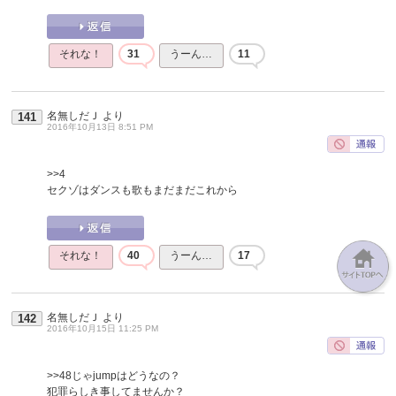
それな！
31
うーん…
11
名無しだＪ
より
141
2016年10月13日 8:51 PM
>>4
セクゾはダンスも歌もまだまだこれから
それな！
40
うーん…
17
名無しだＪ
より
142
2016年10月15日 11:25 PM
>>48
じゃjumpはどうなの？
犯罪らしき事してませんか？