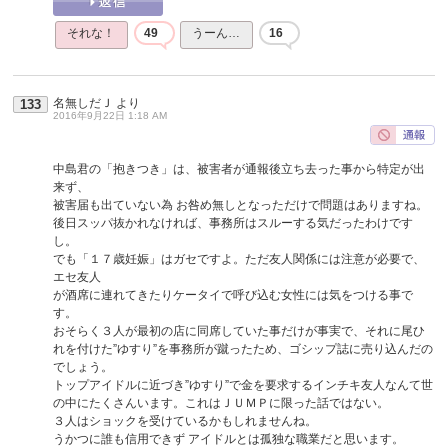
それな！
49
うーん…
16
名無しだＪ
より
133
2016年9月22日 1:18 AM
中島君の「抱きつき」は、被害者が通報後立ち去った事から特定が出
来ず、
被害届も出ていない為 お咎め無しとなっただけで問題はありますね。
後日スッパ抜かれなければ、事務所はスルーする気だったわけです
し。
でも「１７歳妊娠」はガセですよ。ただ友人関係には注意が必要で、
エセ友人
が酒席に連れてきたりケータイで呼び込む女性には気をつける事で
す。
おそらく３人が最初の店に同席していた事だけが事実で、それに尾ひ
れを付けた”ゆすり”を事務所が蹴ったため、ゴシップ誌に売り込んだの
でしょう。
トップアイドルに近づき”ゆすり”で金を要求するインチキ友人なんて世
の中にたくさんいます。これはＪＵＭＰに限った話ではない。
３人はショックを受けているかもしれませんね。
うかつに誰も信用できず アイドルとは孤独な職業だと思います。