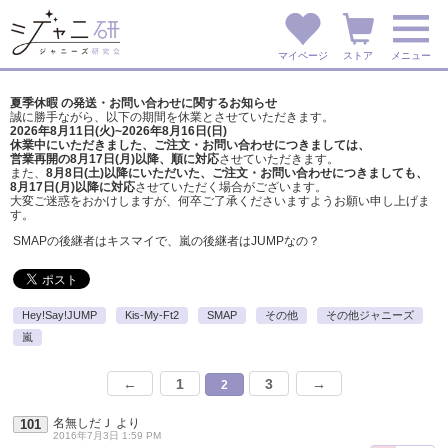
マイページ
ストア
メニュー
夏季休暇 の発送・お問い合わせに関するお知らせ
誠に勝手ながら、以下の期間を休業とさせていただきます。
2026年8月11日(火)~2026年8月16日(日)
休業中にいただきました、ご注文・お問い合わせにつきましては、
営業再開の8月17日(月)以降、順に対応
させていただきます。
また、
8月8日(土)以降にいただいた、ご注文・
お問い合わせにつきましても、
8月17日(月)以降に対応
させていただく場合がございます。
大変ご迷惑をおかけしますが、
何卒ご了承くださいますようお願い申し上げま
す。
SMAPの後継者はキスマイで、嵐の後継者はJUMPなの？
Hey!Say!JUMP
Kis-My-Ft2
SMAP
その他
その他ジャニーズ
嵐
←
1
3
→
2
名無しだＪ
より
101
2016年7月3日 1:59 PM