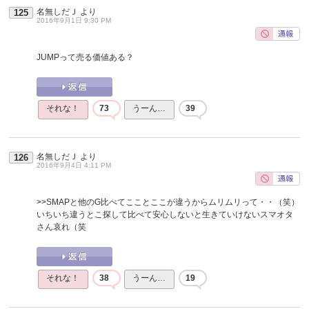
名無しだＪ
より
125
2016年9月1日 9:30 PM
JUMPって売る価値ある？
それな！
73
うーん…
39
名無しだＪ
より
126
2016年9月4日 4:11 PM
>>SMAPと他のG比べてこことここが違うからムリムリって・・（笑）
いちいち違うとこ探して比べて安心しないと生きていけないスマオタ
さん哀れ（笑
それな！
38
うーん…
19