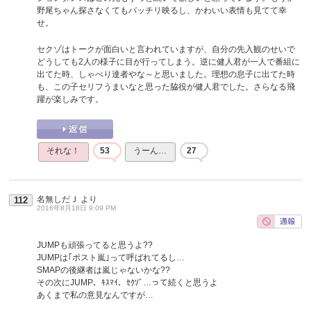
野尾ちゃん探さなくてもバッチリ映るし、かわいい表情も見てて幸
せ。
セクゾはトークが面白いと言われていますが、自分の先入観のせいで
どうしても2人の様子に目が行ってしまう。逆に健人君が一人で番組に
出てた時、しゃべり達者やな～と思いました。理想の息子に出てた時
も、この子セリフうまいなと思った脇役が健人君でした。さらなる飛
躍が楽しみです。
それな！
53
うーん…
27
名無しだＪ
より
112
2016年8月18日 9:09 PM
JUMPも頑張ってると思うよ??
JUMPは｢ポスト嵐｣って呼ばれてるし…
SMAPの後継者は嵐じゃないかな??
その次にJUMP、ｷｽﾏｲ、ｾｸｿﾞ…って続くと思うよ
あくまで私の意見なんですが…