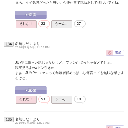
まあ、イイ勉強だったと思い、今後仕事で跳ね返してほしいですね。
それな！
23
うーん…
27
名無しだＪ
より
134
2016年9月24日 11:53 PM
JUMPに限った話じゃないけど、ファンかばっちゃダメでしょ。
現実見ろよwwドン引きw
まぁ、JUMPのファンって年齢層低めっぽいし何言っても無駄な感じす
るけど。
それな！
53
うーん…
19
名無しだＪ
より
135
2016年9月29日 12:22 AM