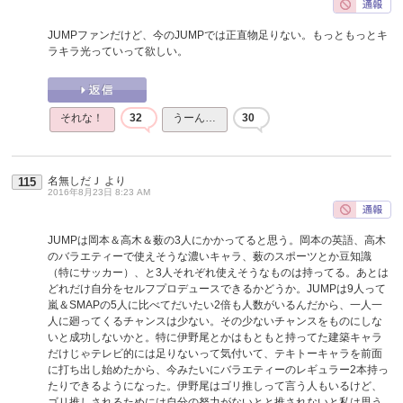
JUMPファンだけど、今のJUMPでは正直物足りない。もっともっとキ
ラキラ光っていって欲しい。
それな！
32
うーん…
30
名無しだＪ
より
115
2016年8月23日 8:23 AM
JUMPは岡本＆高木＆薮の3人にかかってると思う。岡本の英語、高木
のバラエティーで使えそうな濃いキャラ、薮のスポーツとか豆知識
（特にサッカー）、と3人それぞれ使えそうなものは持ってる。あとは
どれだけ自分をセルフプロデュースできるかどうか。JUMPは9人って
嵐＆SMAPの5人に比べてだいたい2倍も人数がいるんだから、一人一
人に廻ってくるチャンスは少ない。その少ないチャンスをものにしな
いと成功しないかと。特に伊野尾とかはもともと持ってた建築キャラ
だけじゃテレビ的には足りないって気付いて、テキトーキャラを前面
に打ち出し始めたから、今みたいにバラエティーのレギュラー2本持っ
たりできるようになった。伊野尾はゴリ推しって言う人もいるけど、
ゴリ推しされるためには自分の努力がないとと推されないと私は思う