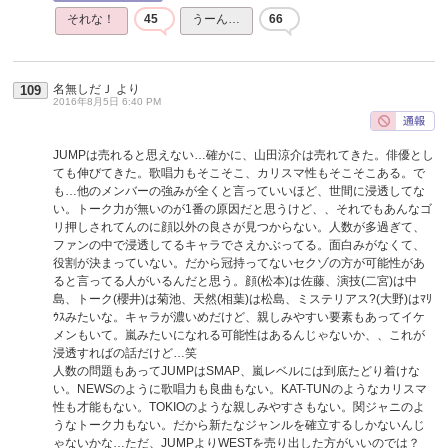
それな！
45
うーん…
66
名無しだＪ
より
109
2016年8月5日 6:40 PM
JUMPは売れると思えない…確かに、山田涼介は売れてきた。俳優とし
ても伸びてきた。歌唱力もそこそこ、カリスマ性もそこそこある。で
も…他のメンバーの強みが全くと言っていいほど、世間に浸透してな
い。トーク力が無いのが1番の原因だと思うけど、、それでもあんなゴ
リ押しされてんのに顔以外の良さが見つからない。人数が多過ぎて、
ファンの中で浸透してるキャラでさえかぶってる。面白みがなくて、
役割が決まっていない。だから冠持ってないセクゾの方が可能性があ
ると言ってる人がいるんだと思う。顔(松本)は佐藤、演技(二宮)は中
島、トーク(櫻井)は菊池、天然(相葉)は松島、ミステリアス?(大野)はﾏﾘ
ｳｽみたいな。キャラが濃いめだけど、親しみやすい要素もあってイケ
メンもいて。嵐みたいになれる可能性はあるんじゃないか、、これが
浸透すればの話だけど…笑
人数の問題もあってJUMPはSMAP、嵐レベルには到底たどり着けな
い。NEWSのように歌唱力も良曲もない。KAT-TUNのようなカリスマ
性も才能もない。TOKIOのような親しみやすさもない。関ジャニのよ
うなトーク力もない。だから新たなジャンルを確立するしかないんじ
ゃないかな…ただ、JUMPよりWESTを売り出した方がいいのでは？