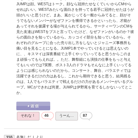
JUMPは顔。WESTはトーク。顔なら冠持たせなくていいからCMやら
せればいい。WESTみたいな面白さを持ってる若手に冠持たせたほうが
頭がいいと思うけど。まあ、嵐かじってる一般からみてると、顔がそ
うでもないメンバーがなぜファンを獲得できるかといったら、才能が
あってそれを披露する場が与えられてるから。サーティーワンのCMを
見た友達はWESTをブスと言っていたけど、なぜファンがいるのか？彼
らの面白さを知っているから。カッコイイ部分も知っているから。そ
れぞれのグループに合った売り出し方をしないとジャニーズ事務所も
痛い目を見ることになる。JUMP1本でやっていけるとは思えないの
に、、キスマイは深夜番組で上手くやっていってると思うからこのま
ま頑張ってもらえれば。。ただ、舞祭組にも演技の仕事をもっと与え
てもいいのでは?実際、ポスト3人のドラマもそんなに上手くいってる
ようには感じられないのだから。コンサート、舞台、バラエティでは
活躍できるだけの力はあるし、これから期待できると思う。結局残る
のは、1人でもバラエティで戦えるだけの力があるメンバーがいるグル
ープ。MCができれば尚更。JUMPは伊野尾を育てるしかないってとこ
か、
それな！
46
うーん…
87
名無しだＪ
より
110