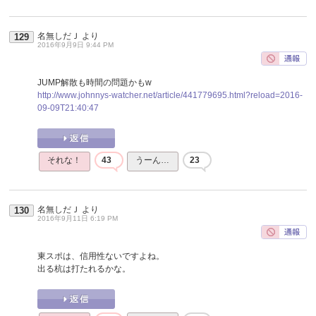
名無しだＪ
より
129
2016年9月9日 9:44 PM
JUMP解散も時間の問題かもw
http://www.johnnys-watcher.net/article/441779695.html?reload=2016-
09-09T21:40:47
それな！
43
うーん…
23
名無しだＪ
より
130
2016年9月11日 6:19 PM
東スポは、信用性ないですよね。
出る杭は打たれるかな。