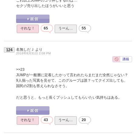
これ以上JUMPのゴリ押しするのは…
セクゾ売り出したほうがいいと思う
それな！
65
うーん…
55
名無しだＪ
より
124
2016年8月31日 2:08 PM
>>23
JUMPが一般層に定着したかって言われたらまだまだ全然じゃない？
9人揃った写真を見せて、このグループは誰？ってクイズ出しても、
国民の2割も答えられなさそう。
だと思うと、もっと長くプッシュしてもらいたい気持ちはある。
それな！
43
うーん…
20