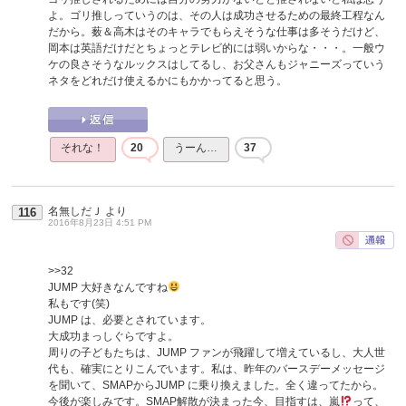
よ。ゴリ推しっていうのは、その人は成功させるための最終工程なん
だから。薮＆高木はそのキャラでもらえそうな仕事は多そうだけど、
岡本は英語だけだとちょっとテレビ的には弱いからな・・・。一般ウ
ケの良さそうなルックスはしてるし、お父さんもジャニーズっていう
ネタをどれだけ使えるかにもかかってると思う。
それな！
20
うーん…
37
名無しだＪ
より
116
2016年8月23日 4:51 PM
>>32
JUMP 大好きなんですね
私もです(笑)
JUMP は、必要とされています。
大成功まっしぐらですよ。
周りの子どもたちは、JUMP ファンが飛躍して増えているし、大人世
代も、確実にとりこんでいます。私は、昨年のバースデーメッセージ
を聞いて、SMAPからJUMP に乗り換えました。全く違ってたから。
今後が楽しみです。SMAP解散が決まった今、目指すは、嵐
って、