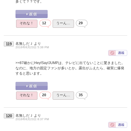
多くて？？です。
それな！
12
うーん…
29
名無しだＪ
より
119
2016年8月23日 5:38 PM
>>87
確かにHey!Say!JUMPは、テレビに出てないことに驚きました。
なのに、地方の固定ファンが多いとか。露出がふえたら、確実に爆発
すると思います。
それな！
20
うーん…
35
名無しだＪ
より
120
2016年8月23日 8:37 PM