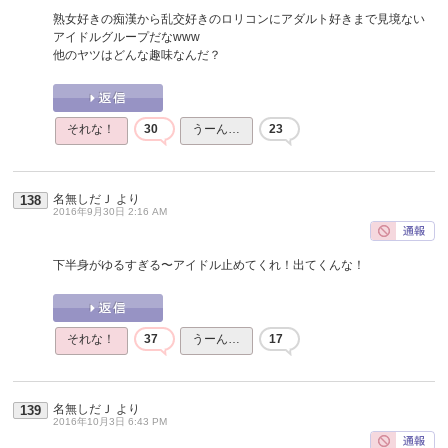
熟女好きの痴漢から乱交好きのロリコンにアダルト好きまで見境ない
アイドルグループだなwww
他のヤツはどんな趣味なんだ？
それな！
30
うーん…
23
名無しだＪ
より
138
2016年9月30日 2:16 AM
下半身がゆるすぎる〜アイドル止めてくれ！出てくんな！
それな！
37
うーん…
17
名無しだＪ
より
139
2016年10月3日 6:43 PM