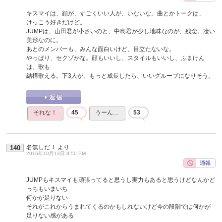
キスマイは、顔が、すごくいい人が、いないな。曲とかトークは、
けっこう好きだけど。
JUMPは、山田君が小さいのと、中島君が少し地味なのが、残念。凄い
美形なのに。
あとのメンバーも、みんな面白いけど、目立たないな。
やっぱり、セクゾかな。顔もいいし、スタイルもいいし、ふまけん
は、歌も
結構歌える。下3人が、もっと成長したら、いいグループになりそう。
それな！
45
うーん…
53
名無しだＪ
より
140
2016年10月13日 8:50 PM
JUMPもキスマイも頑張ってると思うし実力もあると思うけどなんかど
っちもいまいち
何かが足りない
それがこれからうまれてくるのかもしれないけど今の段階では何かが
足りない感がある