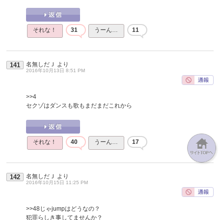
それな！
31
うーん…
11
名無しだＪ
より
141
2016年10月13日 8:51 PM
>>4
セクゾはダンスも歌もまだまだこれから
それな！
40
うーん…
17
名無しだＪ
より
142
2016年10月15日 11:25 PM
>>48
じゃjumpはどうなの？
犯罪らしき事してませんか？