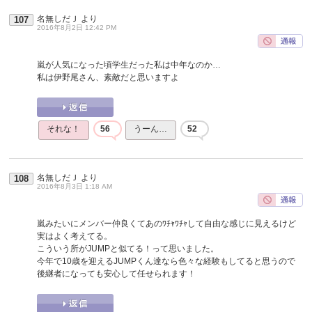
名無しだＪ
より
107
2016年8月2日 12:42 PM
嵐が人気になった頃学生だった私は中年なのか…
私は伊野尾さん、素敵だと思いますよ
それな！
56
うーん…
52
名無しだＪ
より
108
2016年8月3日 1:18 AM
嵐みたいにメンバー仲良くてあのﾜﾁｬﾜﾁｬして自由な感じに見えるけど
実はよく考えてる。
こういう所がJUMPと似てる！って思いました。
今年で10歳を迎えるJUMPくん達なら色々な経験もしてると思うので
後継者になっても安心して任せられます！