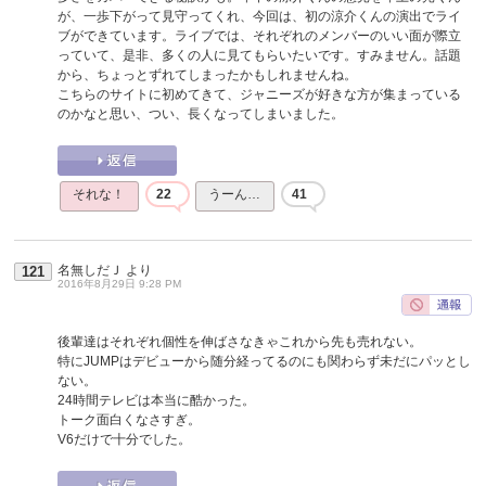
が、一歩下がって見守ってくれ、今回は、初の涼介くんの演出でライ
ブができています。ライブでは、それぞれのメンバーのいい面が際立
っていて、是非、多くの人に見てもらいたいです。すみません。話題
から、ちょっとずれてしまったかもしれませんね。
こちらのサイトに初めてきて、ジャニーズが好きな方が集まっている
のかなと思い、つい、長くなってしまいました。
それな！
22
うーん…
41
名無しだＪ
より
121
2016年8月29日 9:28 PM
後輩達はそれぞれ個性を伸ばさなきゃこれから先も売れない。
特にJUMPはデビューから随分経ってるのにも関わらず未だにパッとし
ない。
24時間テレビは本当に酷かった。
トーク面白くなさすぎ。
V6だけで十分でした。