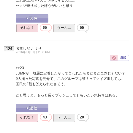
これ以上JUMPのゴリ押しするのは…
セクゾ売り出したほうがいいと思う
それな！
65
うーん…
55
名無しだＪ
より
124
2016年8月31日 2:08 PM
>>23
JUMPが一般層に定着したかって言われたらまだまだ全然じゃない？
9人揃った写真を見せて、このグループは誰？ってクイズ出しても、
国民の2割も答えられなさそう。
だと思うと、もっと長くプッシュしてもらいたい気持ちはある。
それな！
43
うーん…
20