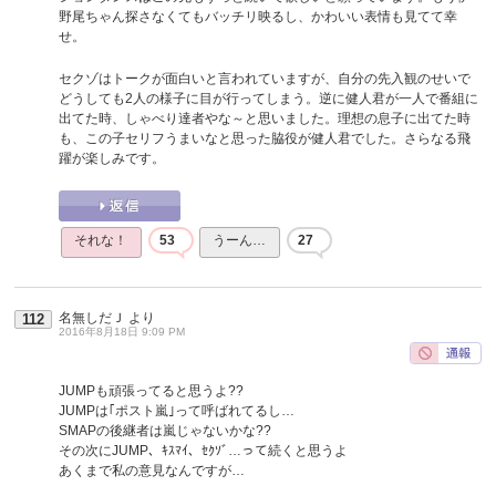
野尾ちゃん探さなくてもバッチリ映るし、かわいい表情も見てて幸
せ。
セクゾはトークが面白いと言われていますが、自分の先入観のせいで
どうしても2人の様子に目が行ってしまう。逆に健人君が一人で番組に
出てた時、しゃべり達者やな～と思いました。理想の息子に出てた時
も、この子セリフうまいなと思った脇役が健人君でした。さらなる飛
躍が楽しみです。
それな！
53
うーん…
27
名無しだＪ
より
112
2016年8月18日 9:09 PM
JUMPも頑張ってると思うよ??
JUMPは｢ポスト嵐｣って呼ばれてるし…
SMAPの後継者は嵐じゃないかな??
その次にJUMP、ｷｽﾏｲ、ｾｸｿﾞ…って続くと思うよ
あくまで私の意見なんですが…