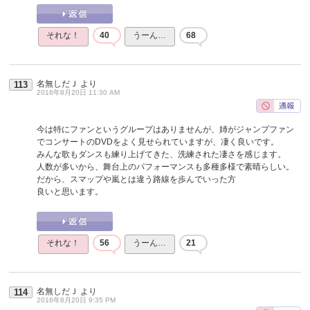
それな！
40
うーん…
68
名無しだＪ
より
113
2016年8月20日 11:30 AM
今は特にファンというグループはありませんが、姉がジャンプファン
でコンサートのDVDをよく見せられていますが、凄く良いです。
みんな歌もダンスも練り上げてきた、洗練された凄さを感じます。
人数が多いから、舞台上のパフォーマンスも多種多様で素晴らしい。
だから、スマップや嵐とは違う路線を歩んでいった方
良いと思います。
それな！
56
うーん…
21
名無しだＪ
より
114
2016年8月20日 9:35 PM