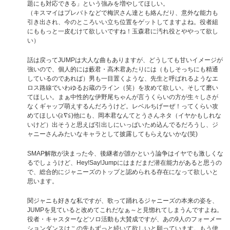
題にも対応できる」という強みを増やしてほしい。
（キスマイはプレバトなどで梅沢さん達とも絡んだり、意外な能力も
引き出され、今のところいい立ち位置をゲットしてますよね。役者組
にももっと一皮むけて欲しいですね！玉森君に汚れ役とややって欲し
い）
話は戻ってJUMPは大人な曲もありますが、どうしても甘いイメージが
強いので、個人的には藪君・高木君あたりには（もしそっちにも精通
しているのであれば）男も一目置くような、先生と呼ばれるようなエ
ロス路線でいわゆるお蔵のライン（笑）を攻めて欲しい。そして磨い
てほしい。まぁ中性的な伊野尾ちゃんが言うくらいの方が生々しさが
なくギャップ萌えするんだろうけど。レベルちげーぜ！ってくらい攻
めてほしい(≧∇≦)他にも、岡本君なんてとうさんネタ（イヤかもしれな
いけど）出そうと思えば引出しにいっぱいため込んでるだろうし、ジ
ャニーさんみたいなキャラとして披露してもらえないかな(笑)
SMAP解散が決まった今、後継者が誰かという論争はイヤでも激しくな
るでしょうけど、Hey!Say!Jumpにはまだまだ潜在能力があると思うの
で、総合的にジャニーズのトップと認められる存在になって欲しいと
思います。
関ジャニも好きな私ですが、歌って踊れるジャニーズの本来の姿を、
JUMPを見ていると改めてこれだなぁ～と見惚れてしまうんですよね。
役者・キャスターなどソロ活動も大賛成ですが、あの9人のフォーメー
ションダンスはこの先もずっと続いて欲しいと願っています。もう伊