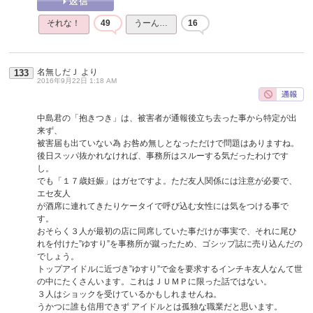
それな！
49
うーん…
16
名無しだＪ
より
133
2016年9月22日 1:18 AM
中島君の「抱きつき」は、被害者が通報後立ち去った事から特定が出
来ず、
被害届も出ていない為 お咎め無しとなっただけで問題はありますね。
後日スッパ抜かれなければ、事務所はスルーする気だったわけです
し。
でも「１７歳妊娠」はガセですよ。ただ友人関係には注意が必要で、
エセ友人
が酒席に連れてきたりケータイで呼び込む女性には気をつける事で
す。
おそらく３人が最初の店に同席していた事だけが事実で、それに尾ひ
れを付けた”ゆすり”を事務所が蹴ったため、ゴシップ誌に売り込んだの
でしょう。
トップアイドルに近づき”ゆすり”で金を要求するインチキ友人なんて世
の中にたくさんいます。これはＪＵＭＰに限った話ではない。
３人はショックを受けているかもしれませんね。
うかつに誰も信用できず アイドルとは孤独な職業だと思います。