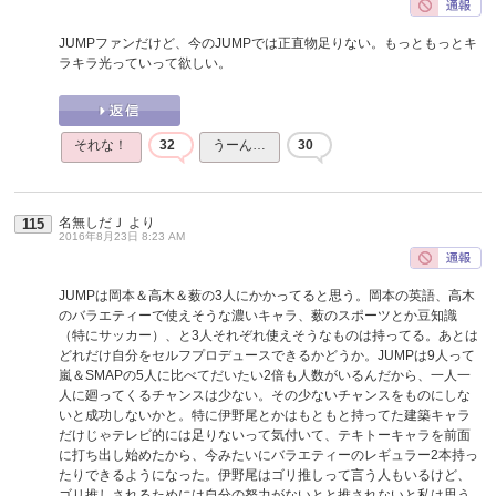
JUMPファンだけど、今のJUMPでは正直物足りない。もっともっとキ
ラキラ光っていって欲しい。
それな！
32
うーん…
30
名無しだＪ
より
115
2016年8月23日 8:23 AM
JUMPは岡本＆高木＆薮の3人にかかってると思う。岡本の英語、高木
のバラエティーで使えそうな濃いキャラ、薮のスポーツとか豆知識
（特にサッカー）、と3人それぞれ使えそうなものは持ってる。あとは
どれだけ自分をセルフプロデュースできるかどうか。JUMPは9人って
嵐＆SMAPの5人に比べてだいたい2倍も人数がいるんだから、一人一
人に廻ってくるチャンスは少ない。その少ないチャンスをものにしな
いと成功しないかと。特に伊野尾とかはもともと持ってた建築キャラ
だけじゃテレビ的には足りないって気付いて、テキトーキャラを前面
に打ち出し始めたから、今みたいにバラエティーのレギュラー2本持っ
たりできるようになった。伊野尾はゴリ推しって言う人もいるけど、
ゴリ推しされるためには自分の努力がないとと推されないと私は思う