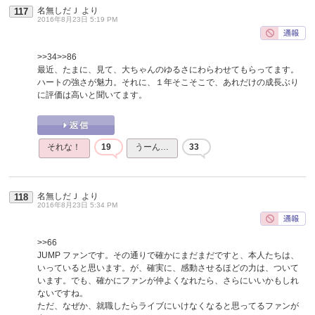
名無しだＪ
より
117
2016年8月23日 5:19 PM
>>34
>>86
最近、たまに、見て、大ちゃんのゆるさにわらわせてもらってます。
ハートの強さが魅力。それに、１年そこそこで、あれだけの成長ぶり
に評価は高いと聞いてます。
それな！
19
うーん…
33
名無しだＪ
より
118
2016年8月23日 5:34 PM
>>66
JUMP ファンです。その通りで確かにまだまだですと、本人たちは、
いっていると思います。が、確実に、感動させるほどの力は、ついて
います。でも、確かにファンが仲よくなれたら、さらにいいかもしれ
ないですね。
ただ、なぜか、就職したらライブにいけなくなると思ってるファンが