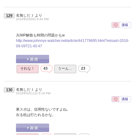
名無しだＪ
より
129
2016年9月9日 9:44 PM
JUMP解散も時間の問題かもw
http://www.johnnys-watcher.net/article/441779695.html?reload=2016-
09-09T21:40:47
それな！
43
うーん…
23
名無しだＪ
より
130
2016年9月11日 6:19 PM
東スポは、信用性ないですよね。
出る杭は打たれるかな。