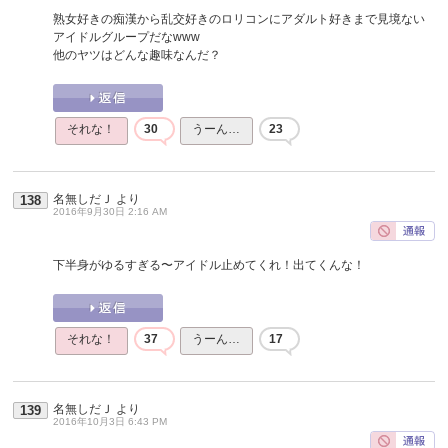
熟女好きの痴漢から乱交好きのロリコンにアダルト好きまで見境ない
アイドルグループだなwww
他のヤツはどんな趣味なんだ？
それな！
30
うーん…
23
名無しだＪ
より
138
2016年9月30日 2:16 AM
下半身がゆるすぎる〜アイドル止めてくれ！出てくんな！
それな！
37
うーん…
17
名無しだＪ
より
139
2016年10月3日 6:43 PM