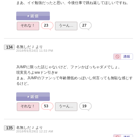
まあ、イイ勉強だったと思い、今後仕事で跳ね返してほしいですね。
それな！
23
うーん…
27
名無しだＪ
より
134
2016年9月24日 11:53 PM
JUMPに限った話じゃないけど、ファンかばっちゃダメでしょ。
現実見ろよwwドン引きw
まぁ、JUMPのファンって年齢層低めっぽいし何言っても無駄な感じす
るけど。
それな！
53
うーん…
19
名無しだＪ
より
135
2016年9月29日 12:22 AM