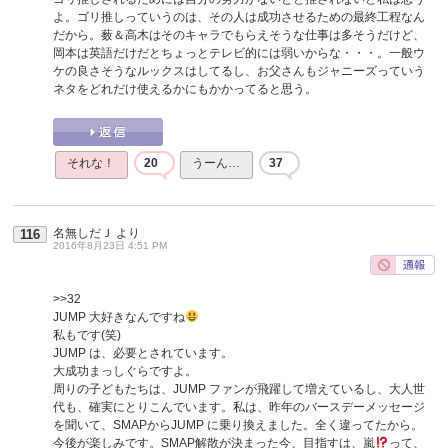
よ。ゴリ推しっていうのは、その人は成功させるための最終工程なん
だから。薮＆高木はそのキャラでもらえそうな仕事は多そうだけど、
岡本は英語だけだとちょっとテレビ的には弱いからな・・・。一般ウ
ケの良さそうなルックスはしてるし、お父さんもジャニーズっていう
ネタをどれだけ使えるかにもかかってると思う。
それな！
20
うーん…
37
名無しだＪ
より
116
2016年8月23日 4:51 PM
>>32
JUMP 大好きなんですね
私もです(笑)
JUMP は、必要とされています。
大成功まっしぐらですよ。
周りの子どもたちは、JUMP ファンが飛躍して増えているし、大人世
代も、確実にとりこんでいます。私は、昨年のバースデーメッセージ
を聞いて、SMAPからJUMP に乗り換えました。全く違ってたから。
今後が楽しみです。SMAP解散が決まった今、目指すは、嵐
って、