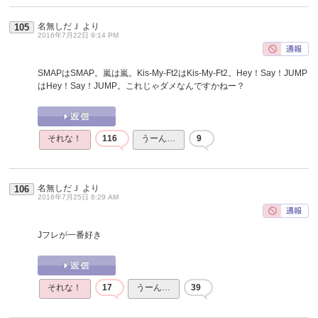
名無しだＪ
より
105
2016年7月22日 9:14 PM
SMAPはSMAP。嵐は嵐。Kis-My-Ft2はKis-My-Ft2。Hey！Say！JUMP
はHey！Say！JUMP。これじゃダメなんですかねー？
それな！
116
うーん…
9
名無しだＪ
より
106
2016年7月25日 8:29 AM
Jフレが一番好き
それな！
17
うーん…
39