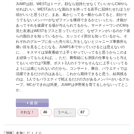
JUMPは顔。WESTはトーク。顔なら冠持たせなくていいからCMやら
せればいい。WESTみたいな面白さを持ってる若手に冠持たせたほうが
頭がいいと思うけど。まあ、嵐かじってる一般からみてると、顔がそ
うでもないメンバーがなぜファンを獲得できるかといったら、才能が
あってそれを披露する場が与えられてるから。サーティーワンのCMを
見た友達はWESTをブスと言っていたけど、なぜファンがいるのか？彼
らの面白さを知っているから。カッコイイ部分も知っているから。そ
れぞれのグループに合った売り出し方をしないとジャニーズ事務所も
痛い目を見ることになる。JUMP1本でやっていけるとは思えないの
に、、キスマイは深夜番組で上手くやっていってると思うからこのま
ま頑張ってもらえれば。。ただ、舞祭組にも演技の仕事をもっと与え
てもいいのでは?実際、ポスト3人のドラマもそんなに上手くいってる
ようには感じられないのだから。コンサート、舞台、バラエティでは
活躍できるだけの力はあるし、これから期待できると思う。結局残る
のは、1人でもバラエティで戦えるだけの力があるメンバーがいるグル
ープ。MCができれば尚更。JUMPは伊野尾を育てるしかないってとこ
か、
それな！
46
うーん…
87
名無しだＪ
より
110