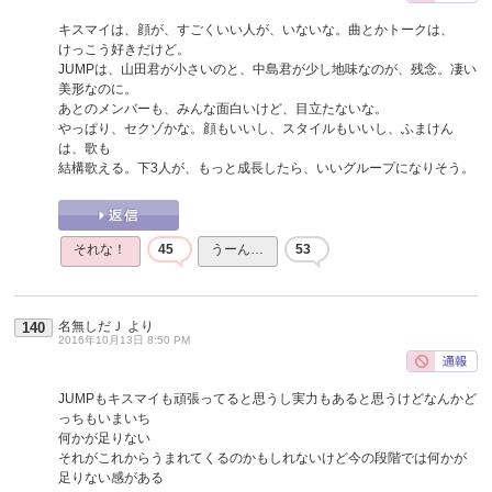
キスマイは、顔が、すごくいい人が、いないな。曲とかトークは、
けっこう好きだけど。
JUMPは、山田君が小さいのと、中島君が少し地味なのが、残念。凄い
美形なのに。
あとのメンバーも、みんな面白いけど、目立たないな。
やっぱり、セクゾかな。顔もいいし、スタイルもいいし、ふまけん
は、歌も
結構歌える。下3人が、もっと成長したら、いいグループになりそう。
それな！
45
うーん…
53
名無しだＪ
より
140
2016年10月13日 8:50 PM
JUMPもキスマイも頑張ってると思うし実力もあると思うけどなんかど
っちもいまいち
何かが足りない
それがこれからうまれてくるのかもしれないけど今の段階では何かが
足りない感がある