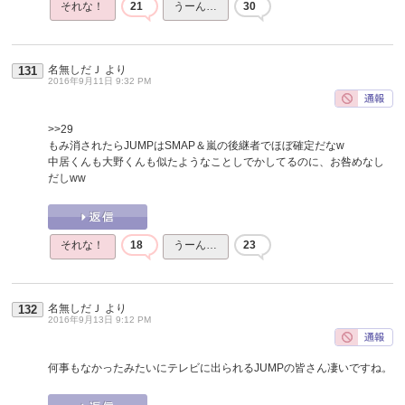
それな！
21
うーん…
30
名無しだＪ
より
131
2016年9月11日 9:32 PM
>>29
もみ消されたらJUMPはSMAP＆嵐の後継者でほぼ確定だなw
中居くんも大野くんも似たようなことしでかしてるのに、お咎めなし
だしww
それな！
18
うーん…
23
名無しだＪ
より
132
2016年9月13日 9:12 PM
何事もなかったみたいにテレビに出られるJUMPの皆さん凄いですね。