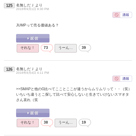
名無しだＪ
より
125
2016年9月1日 9:30 PM
JUMPって売る価値ある？
それな！
73
うーん…
39
名無しだＪ
より
126
2016年9月4日 4:11 PM
>>SMAPと他のG比べてこことここが違うからムリムリって・・（笑）
いちいち違うとこ探して比べて安心しないと生きていけないスマオタ
さん哀れ（笑
それな！
38
うーん…
19