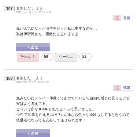
名無しだＪ
より
107
2016年8月2日 12:42 PM
嵐が人気になった頃学生だった私は中年なのか…
私は伊野尾さん、素敵だと思いますよ
それな！
56
うーん…
52
名無しだＪ
より
108
2016年8月3日 1:18 AM
嵐みたいにメンバー仲良くてあのﾜﾁｬﾜﾁｬして自由な感じに見えるけど
実はよく考えてる。
こういう所がJUMPと似てる！って思いました。
今年で10歳を迎えるJUMPくん達なら色々な経験もしてると思うので
後継者になっても安心して任せられます！