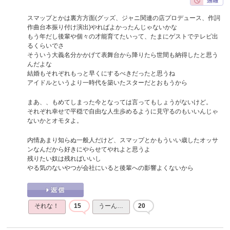
スマップとかは裏方方面(グッズ、ジャニ関連の店プロデュース、作詞
作曲台本振り付け演出)やればよかったんじゃないかな
もう年だし後輩や個々の才能育てたいって、たまにゲストでテレビ出
るくらいでさ
そういう大義名分かかげて表舞台から降りたら世間も納得したと思う
んだよな
結婚もそれぞれもっと早くにするべきだったと思うね
アイドルというより一時代を築いたスターだとおもうから
まあ、、もめてしまった今となっては言ってもしょうがないけど。
それぞれ幸せで平穏で自由な人生歩めるように見守るのもいいんじゃ
ないかとオモタよ。
内情あまり知らぬ一般人だけど、スマップとかもういい歳したオッサ
ンなんだから好きにやらせてやれよと思うよ
残りたい奴は残ればいいし
やる気のないやつが会社にいると後輩への影響よくないから
それな！
15
うーん…
20