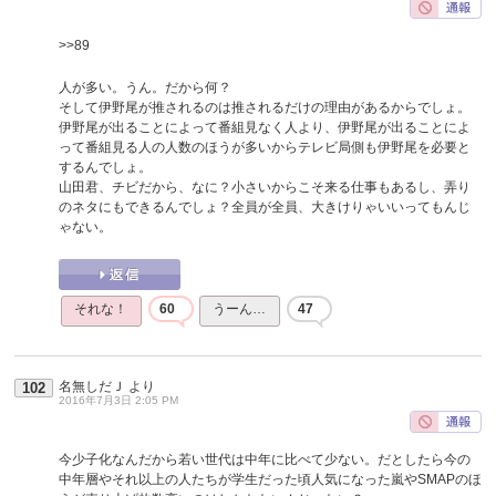
>>89
人が多い。うん。だから何？
そして伊野尾が推されるのは推されるだけの理由があるからでしょ。
伊野尾が出ることによって番組見なく人より、伊野尾が出ることによ
って番組見る人の人数のほうが多いからテレビ局側も伊野尾を必要と
するんでしょ。
山田君、チビだから、なに？小さいからこそ来る仕事もあるし、弄り
のネタにもできるんでしょ？全員が全員、大きけりゃいいってもんじ
ゃない。
それな！
60
うーん…
47
名無しだＪ
より
102
2016年7月3日 2:05 PM
今少子化なんだから若い世代は中年に比べて少ない。だとしたら今の
中年層やそれ以上の人たちが学生だった頃人気になった嵐やSMAPのほ