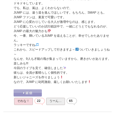
ドキドキしています。
でも、私は、嵐は、よくわからないので、
JUMP には、違う道を進んでほしいです。もちろん、SMAP とも。
JUMP ファンは、素直で可愛いです。
JUMP に心変わりしている大人が激増中なのは、感じます。
どう応援していいのか試行錯誤中で、一緒にどうとでもなれるのが、
JUMP の最大の魅力かも
今、一番、輝いているJUMP を追えることが、幸せでしかたありませ
ん。
ラッキーですね
これから、スピードアップして行きますよ～
ついていきましょうね
～
なんせ、9人も才能の塊が集まっていますから、磨きがいがあります。
楽しみも!!!
今回のライブを見て、確信しました
彼らは、全員が素晴らしく個性的です。
新しいジャニーズを作りましょう
なので、JUMP に叱咤激励、厳しくお願いいたします
それな！
22
うーん…
65