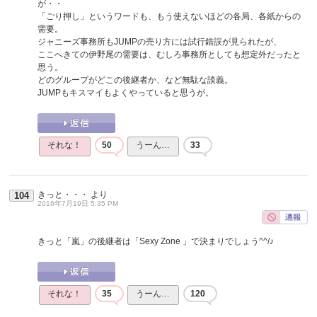
が・・
「ごり押し」というワードも、もう使えないほどの各局、各紙からの
需要。
ジャニーズ事務所もJUMPの売り方には試行錯誤が見られたが、
ここへきての伊野尾の需要は、むしろ事務所としても想定外だったと
思う。
どのグループがどこの後継者か、など無駄な談義。
JUMPもキスマイもよくやっていると思うが。
それな！
50
うーん…
33
きっと・・・
より
104
2016年7月19日 5:35 PM
きっと「嵐」の後継者は「Sexy Zone 」で決まりでしょう^^/♪
それな！
35
うーん…
120