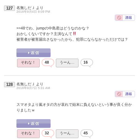
名無しだＪ
より
127
2016年9月4日 8:09 PM
>>48
でわ、jumpの中島君はどうなのかな？
おかしくないですか？主演なんて
被害者が被害届出さなかったから、犯罪にならなかっただけでは？
それな！
48
うーん…
16
名無しだＪ
より
128
2016年9月7日 5:31 AM
スマオタより嵐オタの方が哀れで始末に負えないという事が良く分か
りましたｗ
それな！
32
うーん…
45