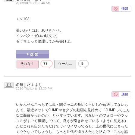
2016年8月10日 8:46 AM
＞＞108
長いわりには、ありきたり。
インパクトゼロの駄文で、
もうちょっと整理してから書けよ。
それな！
77
うーん…
9
名無しだＪ
より
111
2016年8月14日 12:30 PM
いかんせんこっちでは嵐・関ジャニの番組くらいしか放送してないも
んで、最近ネットでJUMPやセクゾの動画を見始めて「JUMPってこん
なに面白かったのか」とハマッています。お互いへのフォローやツッ
コミがすごく機能していて、良さが引き出せている（ように見える）
ただこれも自分たちだけでワイワイやってると、上の世代にはまった
くウケないでしょうし、もっと世代の違う人たちと絡んで「こんな話