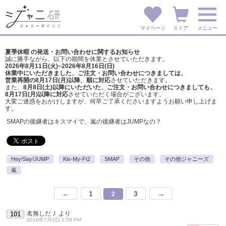
マイページ
ストア
メニュー
夏季休暇 の発送・お問い合わせに関するお知らせ
誠に勝手ながら、以下の期間を休業とさせていただきます。
2026年8月11日(火)~2026年8月16日(日)
休業中にいただきました、ご注文・お問い合わせにつきましては、
営業再開の8月17日(月)以降、順に対応
させていただきます。
また、
8月8日(土)以降にいただいた、ご注文・
お問い合わせにつきましても、
8月17日(月)以降に対応
させていただく場合がございます。
大変ご迷惑をおかけしますが、
何卒ご了承くださいますようお願い申し上げま
す。
SMAPの後継者はキスマイで、嵐の後継者はJUMPなの？
Hey!Say!JUMP
Kis-My-Ft2
SMAP
その他
その他ジャニーズ
嵐
←
1
3
→
2
名無しだＪ
より
101
2016年7月3日 1:59 PM