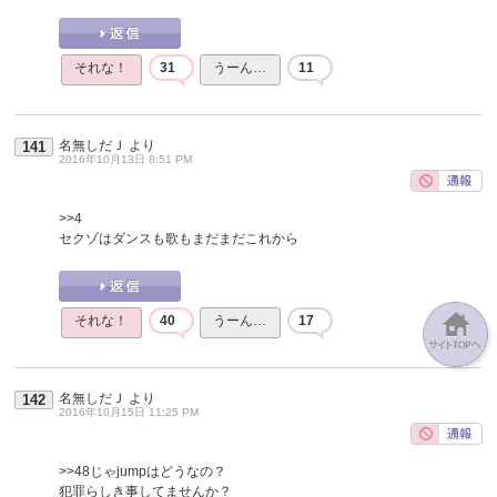
それな！
31
うーん…
11
名無しだＪ
より
141
2016年10月13日 8:51 PM
>>4
セクゾはダンスも歌もまだまだこれから
それな！
40
うーん…
17
名無しだＪ
より
142
2016年10月15日 11:25 PM
>>48
じゃjumpはどうなの？
犯罪らしき事してませんか？