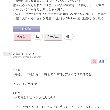
うが売り上げ枚数高いのはしかたないんじゃない？
微々たる差かもしれないけど、その人の友達も、子供も、、って派生
させていくとかなりの差になると思う。
だからJUMPやキスマイのここまでの健闘ってすごいと思うし、根本的
な差（人口や経済面）を考慮すれば十分SMAPや嵐に匹敵すると思う
それな！
31
うーん…
45
名無しだＪ
より
103
2016年7月9日 11:18 AM
>７５
>毎週」１２時から１４時まで２時間リアタイで３年見てる
って、すげーな 笑
>８９
>伊野尾とか言うクソなんなの？
って、その”クソ”は、あなたの意に反してメチャクチャ売れてます