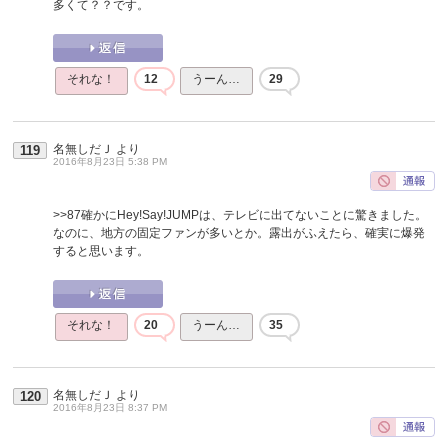
多くて？？です。
それな！
12
うーん…
29
名無しだＪ
より
119
2016年8月23日 5:38 PM
>>87
確かにHey!Say!JUMPは、テレビに出てないことに驚きました。
なのに、地方の固定ファンが多いとか。露出がふえたら、確実に爆発
すると思います。
それな！
20
うーん…
35
名無しだＪ
より
120
2016年8月23日 8:37 PM