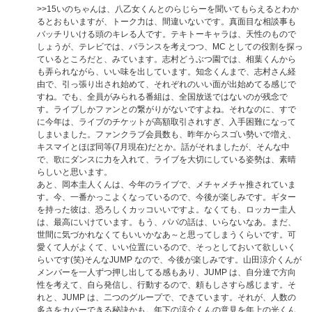
>>15
いのちゃんは、八乙女くんとのらじらーを聞いてもらえるとわか
るとおもいますが、トーク力は、間違いないです。真面目な相談事も
バッチリいける頭のキレる人です。テキトーキャラは、天性のもので
しょうが、テレビでは、バランスを考えつつ、MC としての役割を探っ
ているところだと、みています。志村どうぶつ園では、相葉くんから
も弄られながら、いい味を出しています。知念くんまで、志村さん経
由で、引っ張り出され始めて、それぞれのいい面が出始めてる感じで
すね。でも、全員がみられる番組は、全国放送ではないのが残念で
す。ライブしかファンとの繋がりがないですよね。それなのに、すで
に今年は、ライブのチケットが高額取引されすぎ、入手困難になって
しまいました。ファンクラブ会員数も、昨年からスゴい勢いで増え、
キスマイとほぼ同等(7月現在)だとか。話がそれましたが、そんな中
で、歌にダンスに力を入れて、ライブを大切にしている姿勢は、素晴
らしいと思います。
あと、岡本圭人くんは、今年のライブで、メチャメチャ推されていま
す。今、一番かっこよくなっているので、今後が楽しみです。ギター
を持った彼は、恐ろしくカッコいいですよ。なくても、ロッカー圭人
は、最高にいけています。もう、パパの話は、いらないなあ。まだ、
世間に気づかれなくてもいいかなあ～と思ってしまうくらいです。可
愛くて人がよくて、いい位置にいるので、そっとしておいて欲しいく
らいです(笑)そんなJUMP なので、今後が楽しみです。山田涼介くんが
メンバーを一人ずつ押し出してる感もあり、JUMP は、自分達で方向
性を考えて、自ら発信し、行動するので、頼もしさすら感じます。そ
れと、JUMP は、二つのグループで、できています。それが、人数の
多さをカバーできる秘訣かも。年下の涼介くんの意見を年上の光くん