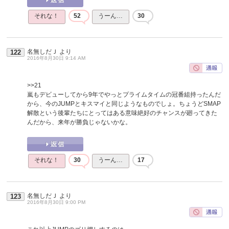
それな！
52
うーん…
30
名無しだＪ
より
122
2016年8月30日 9:14 AM
>>21
嵐もデビューしてから9年でやっとプライムタイムの冠番組持ったんだ
から、今のJUMPとキスマイと同じようなものでしょ。ちょうどSMAP
解散という後輩たちにとってはある意味絶好のチャンスが廻ってきた
んだから、来年が勝負じゃないかな。
それな！
30
うーん…
17
名無しだＪ
より
123
2016年8月30日 9:00 PM