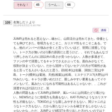
それな！
45
うーん…
66
名無しだＪ
より
109
2016年8月5日 6:40 PM
JUMPは売れると思えない…確かに、山田涼介は売れてきた。俳優とし
ても伸びてきた。歌唱力もそこそこ、カリスマ性もそこそこある。で
も…他のメンバーの強みが全くと言っていいほど、世間に浸透してな
い。トーク力が無いのが1番の原因だと思うけど、、それでもあんなゴ
リ押しされてんのに顔以外の良さが見つからない。人数が多過ぎて、
ファンの中で浸透してるキャラでさえかぶってる。面白みがなくて、
役割が決まっていない。だから冠持ってないセクゾの方が可能性があ
ると言ってる人がいるんだと思う。顔(松本)は佐藤、演技(二宮)は中
島、トーク(櫻井)は菊池、天然(相葉)は松島、ミステリアス?(大野)はﾏﾘ
ｳｽみたいな。キャラが濃いめだけど、親しみやすい要素もあってイケ
メンもいて。嵐みたいになれる可能性はあるんじゃないか、、これが
浸透すればの話だけど…笑
人数の問題もあってJUMPはSMAP、嵐レベルには到底たどり着けな
い。NEWSのように歌唱力も良曲もない。KAT-TUNのようなカリスマ
性も才能もない。TOKIOのような親しみやすさもない。関ジャニのよ
うなトーク力もない。だから新たなジャンルを確立するしかないんじ
ゃないかな…ただ、JUMPよりWESTを売り出した方がいいのでは？