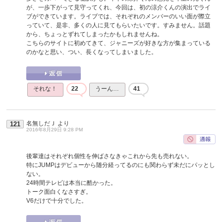
が、一歩下がって見守ってくれ、今回は、初の涼介くんの演出でライ
ブができています。ライブでは、それぞれのメンバーのいい面が際立
っていて、是非、多くの人に見てもらいたいです。すみません。話題
から、ちょっとずれてしまったかもしれませんね。
こちらのサイトに初めてきて、ジャニーズが好きな方が集まっている
のかなと思い、つい、長くなってしまいました。
それな！
22
うーん…
41
名無しだＪ
より
121
2016年8月29日 9:28 PM
後輩達はそれぞれ個性を伸ばさなきゃこれから先も売れない。
特にJUMPはデビューから随分経ってるのにも関わらず未だにパッとし
ない。
24時間テレビは本当に酷かった。
トーク面白くなさすぎ。
V6だけで十分でした。