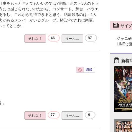
仕事をもっと与えてもいいのでは?実際、ポスト3人のドラ
うには感じられないのだから。コンサート、舞台、バラエ
あるし、これから期待できると思う。結局残るのは、1人
力があるメンバーがいるグループ。MCができれば尚更。
サイゾ
いってとこか、
46
87
ジャニ研
それな！
うーん…
LINE
新着
よ。
77
9
それな！
うーん…