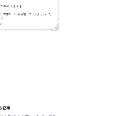
007年11月14日
・知念侑李・中島裕翔・岡本圭人といった
ある…
る