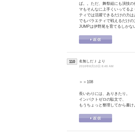
ば。。ただ、舞祭組にも演技の
マもそんなに上手くいってるよ
ティでは活躍できるだけの力は
でもバラエティで戦えるだけの
JUMPは伊野尾を育てるしかな
名無しだＪ
より
110
2016年8月10日 8:46 AM
＞＞108
長いわりには、ありきたり。
インパクトゼロの駄文で、
もうちょっと整理してから書け