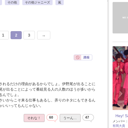
その他
その他ジャニーズ
嵐
1
3
→
2
されるだけの理由があるからでしょ。伊野尾が出ることに
尾が出ることによって番組見る人の人数のほうが多いから
るんでしょ。
さいからこそ来る仕事もあるし、弄りのネタにもできるん
ゃいいってもんじゃない。
Hey! 
60
47
それな！
うーん…
メンバー
有岡大貴