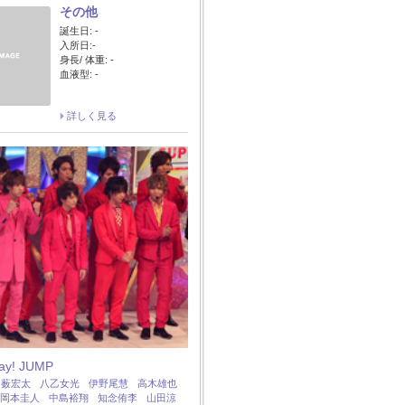
その他
誕生日: -
入所日:-
身長/ 体重: -
血液型: -
詳しく見る
Say! JUMP
：
薮宏太
八乙女光
伊野尾慧
高木雄也
岡本圭人
中島裕翔
知念侑李
山田涼