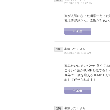
2016年8月2日 12:42 PM
嵐が人気になった頃学生だった
私は伊野尾さん、素敵だと思い
名無しだＪ
より
108
2016年8月3日 1:18 AM
嵐みたいにメンバー仲良くてあの
こういう所がJUMPと似てる！
今年で10歳を迎えるJUMPく
心して任せられます！
名無しだＪ
より
109