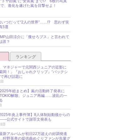
“ドヤ顔嵐”に“女装嵐”まで!? 6枚の写真
で、進化を遂げた嵐を目撃せよ！
idsはいつだって“2人の世界”……!? 思わず笑
真5選
y!JUMP山田涼介に「痩せろブス」と言われて
は誰？
ランキング
、マネジャーで元関西ジュニアの近影に
菊岡！」『おしゃれクリップ』“バックシ
”で再び話題に
2日
O 2025年総まとめ】嵐の活動終了発表に
N、TOKIO解散、ジュニア再編……波乱の一
る
日
esz 2025年炎上事件簿】8人体制始動後からの
――公式サイトで謝罪文発表も
31日
最新アルバムが初日22万超えの好調発進
…狩野英孝の提供曲めぐりファンが先輩グ