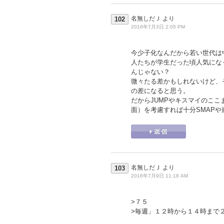
名無しだＪ
より
102
2016年7月3日 2:05 PM
今少子化なんだから若い世代は
人たちが学生だった頃人気にな
んじゃない？
微々たる差かもしれないけど、
の差になると思う。
だからJUMPやキスマイのこ
面）を考慮すれば十分SMAP
名無しだＪ
より
103
2016年7月9日 11:18 AM
>７５
>毎週」１２時から１４時まで