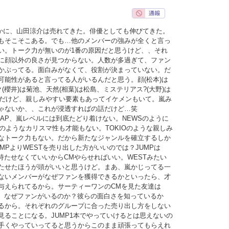
確かに、山田涼介は売れてきた。俳優としても伸びてきた。
もそこそこある。でも…他のメンバーの強みが全くと言っ
い。トーク力が無いのが1番の原因だと思うけど、、それ
に顔以外の良さが見つからない。人数が多過ぎて、ファン
かぶってる。面白みがなくて、役割が決まっていない。だ
可能性があると言ってる人がいるんだと思う。顔(松本)は
(櫻井)は菊池、天然(相葉)は松島、ミステリアス?(大野)は
いめだけど、親しみやすい要素もあってイケメンもいて。嵐み
ゃないか、、これが浸透すればの話だけど…笑
MAP、嵐レベルには到底たどり着けない。NEWSのように
UNのようなカリスマ性も才能もない。TOKIOのような親しみ
なトーク力もない。だから新たなジャンルを確立するしか
MPよりWESTを売り出した方がいいのでは？JUMPは
持たせなくていいからCMやらせればいい。WESTみたい
たせたほうが頭がいいと思うけど。まあ、嵐かじってる一
ないメンバーがなぜファンを獲得できるかといったら、才
与えられてるから。サーティーワンのCMを見た友達は
ど、なぜファンがいるのか？彼らの面白さを知っているか
るから。それぞれのグループに合った売り出し方をしない
見ることになる。JUMP1本でやっていけるとは思えないの
手くやっていってると思うからこのまま頑張ってもらえれ