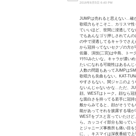
2016年8月5日 6:40 PM
JUMPは売れると思えない…
歌唱力もそこそこ、カリスマ性
ていいほど、世間に浸透してな
でもあんなゴリ押しされてんの
の中で浸透してるキャラでさえ
から冠持ってないセクゾの方が
佐藤、演技(二宮)は中島、トーク
ﾏﾘｳｽみたいな。キャラが濃
たいになれる可能性はあるんじ
人数の問題もあってJUMPはS
歌唱力も良曲もない。KAT-T
やすさもない。関ジャニのよう
ないんじゃないかな…ただ、JU
顔。WESTはトーク。顔なら冠
な面白さを持ってる若手に冠持
般からみてると、顔がそうでも
能があってそれを披露する場が
WESTをブスと言っていたけ
ら。カッコイイ部分も知ってい
とジャニーズ事務所も痛い目を
に、、キスマイは深夜番組で上