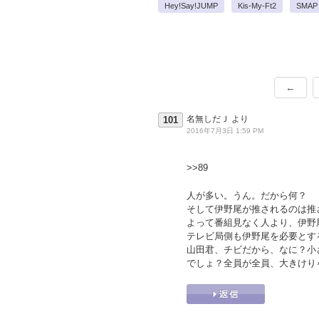
Hey!Say!JUMP
Kis-My-Ft2
SMAP
←
名無しだＪ
より
101
2016年7月3日 1:59 PM
>>89
人が多い。うん。だから何？
そして伊野尾が推されるのは推
よって番組見なく人より、伊野
テレビ局側も伊野尾を必要とす
山田君、チビだから、なに？小
でしょ？全員が全員、大きけり