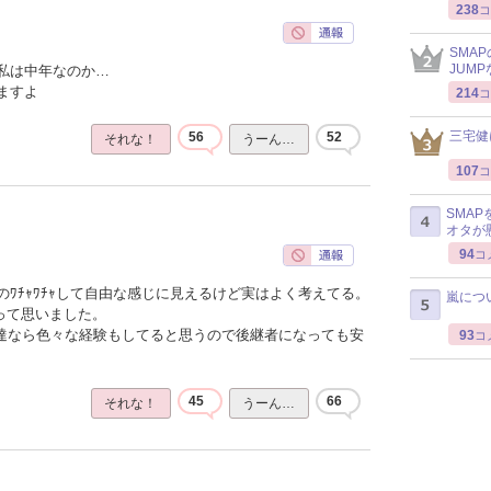
238
コ
SMA
JUM
私は中年なのか…
ますよ
214
コ
三宅健
56
52
それな！
うーん…
107
コ
SMA
オタが
94
コ
ﾜﾁｬﾜﾁｬして自由な感じに見えるけど実はよく考えてる。
嵐につ
って思いました。
ん達なら色々な経験もしてると思うので後継者になっても安
93
コ
45
66
それな！
うーん…