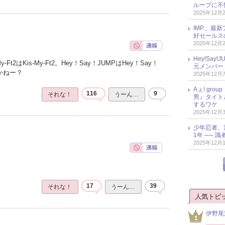
ループに不
2025年12月
IMP.、最
好セールス
2025年12月
Hey!Sa
Ft2はKis-My-Ft2。Hey！Say！JUMPはHey！Say！
元メンバー
かねー？
2025年12月
Aぇ! gr
116
9
それな！
うーん…
男』タイト
するワケ
2025年12月
少年忍者、
1年 ── 
2025年12月
17
39
それな！
うーん…
人気トピ
伊野尾