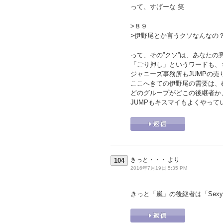
って、すげーな 笑
>８９
>伊野尾とか言うクソなんなの
って、その”クソ”は、あなた
「ごり押し」というワードも、
ジャニーズ事務所もJUMPの
ここへきての伊野尾の需要は、
どのグループがどこの後継者か
JUMPもキスマイもよくやって
きっと・・・
より
104
2016年7月19日 5:35 PM
きっと「嵐」の後継者は「Sexy 