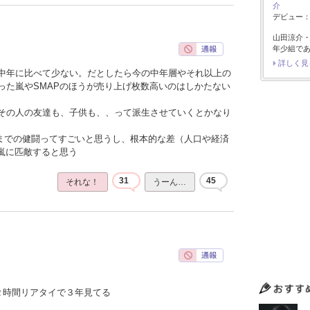
介
デビュー：2
山田涼介
年少組で
詳しく見
中年に比べて少ない。だとしたら今の中年層やそれ以上の
った嵐やSMAPのほうが売り上げ枚数高いのはしかたない
その人の友達も、子供も、、って派生させていくとかなり
こまでの健闘ってすごいと思うし、根本的な差（人口や経済
や嵐に匹敵すると思う
31
45
それな！
うーん…
２時間リアタイで３年見てる