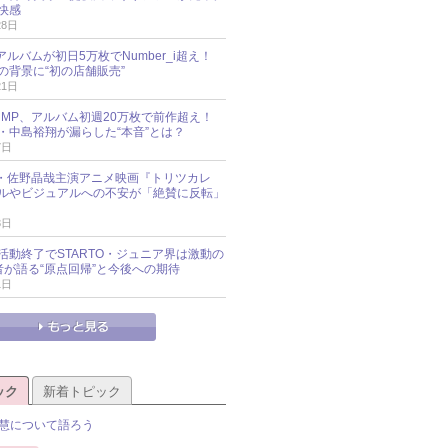
快感
28日
新アルバムが初日5万枚でNumber_i超え！
の背景に“初の店舗販売”
21日
y!JUMP、アルバム初週20万枚で前作超え！
・中島裕翔が漏らした“本音”とは？
7日
oup・佐野晶哉主演アニメ映画『トリツカレ
ルやビジュアルへの不安が「絶賛に反転」
3日
活動終了でSTARTO・ジュニア界は激動の
識者が語る“原点回帰”と今後への期待
1日
ック
新着トピック
慧について語ろう