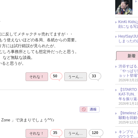
KinKi K
？
顔になる写
の意に反してメチャクチャ売れてますが・・
Hey!Sa
もう使えないほどの各局、各紙からの需要。
しまったの
売り方には試行錯誤が見られたが、
むしろ事務所としても想定外だったと思う。
新着
、など無駄な談義。
いると思うが。
渋谷すばる
「やっぱり
ョット登場
50
33
それな！
うーん…
2026年3月2
【START
KAT-TU
年を振り返
2026年1月1
【timel
騒動を回顧
Zone 」で決まりでしょう^^/♪
2025年12月
キンプリ、
35
120
それな！
うーん…
のウラで…