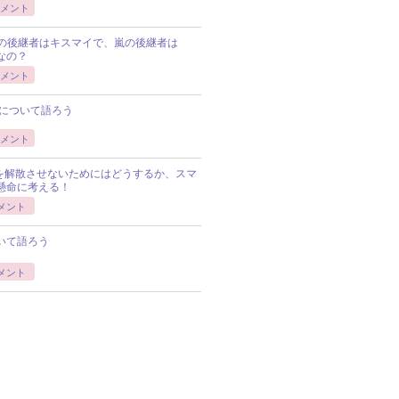
メント
Pの後継者はキスマイで、嵐の後継者は
Pなの？
メント
について語ろう
メント
Pを解散させないためにはどうするか、スマ
懸命に考える！
メント
いて語ろう
メント