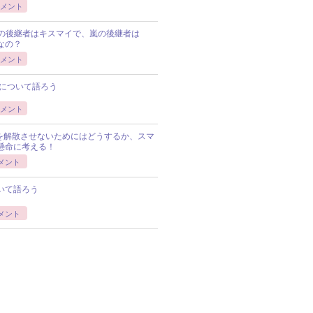
メント
Pの後継者はキスマイで、嵐の後継者は
Pなの？
メント
について語ろう
メント
Pを解散させないためにはどうするか、スマ
懸命に考える！
メント
いて語ろう
メント