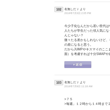
名無しだＪ
より
102
2016年7月3日 2:05 PM
今少子化なんだから若い世代は
人たちが学生だった頃人気にな
んじゃない？
微々たる差かもしれないけど、
の差になると思う。
だからJUMPやキスマイのこ
面）を考慮すれば十分SMAP
名無しだＪ
より
103
2016年7月9日 11:18 AM
>７５
>毎週」１２時から１４時まで