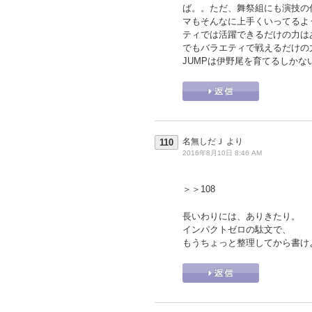
ば。。ただ、舞祭組にも演技の
マもそんなに上手くいってるよ
ティでは活躍できるだけの力は
でもバラエティで戦えるだけの
JUMPは伊野尾を育てるしかな
名無しだＪ
より
110
2016年8月10日 8:46 AM
＞＞108
長いわりには、ありきたり。
インパクトゼロの駄文で、
もうちょっと整理してから書け