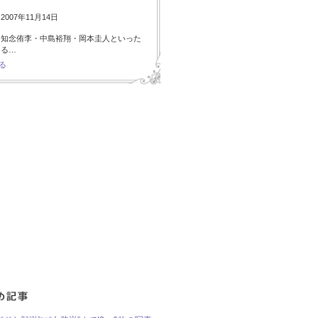
007年11月14日
・知念侑李・中島裕翔・岡本圭人といった
ある…
る