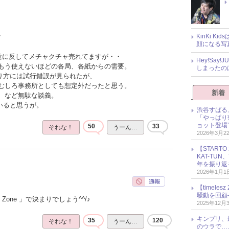
KinKi K
？
顔になる写
の意に反してメチャクチャ売れてますが・・
Hey!Sa
もう使えないほどの各局、各紙からの需要。
しまったの
売り方には試行錯誤が見られたが、
むしろ事務所としても想定外だったと思う。
新着
、など無駄な談義。
いると思うが。
渋谷すばる
「やっぱり
ョット登場
50
33
それな！
うーん…
2026年3月2
【START
KAT-TU
年を振り返
2026年1月1
【timel
騒動を回顧
Zone 」で決まりでしょう^^/♪
2025年12月
キンプリ、
35
120
それな！
うーん…
のウラで…