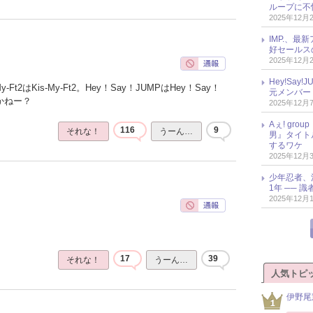
ループに不
2025年12月
IMP.、最
好セールス
2025年12月
Hey!Sa
Ft2はKis-My-Ft2。Hey！Say！JUMPはHey！Say！
元メンバー
かねー？
2025年12月
Aぇ! gr
116
9
それな！
うーん…
男』タイト
するワケ
2025年12月
少年忍者、
1年 ── 
2025年12月
17
39
それな！
うーん…
人気トピ
伊野尾