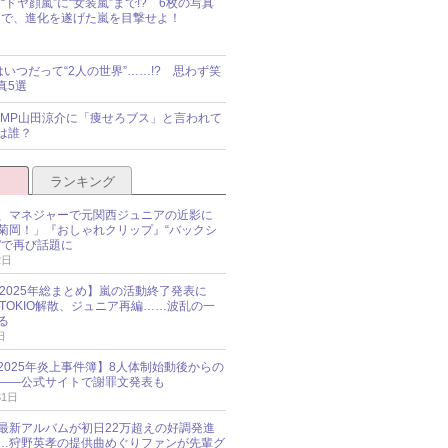
“ドヤ顔嵐”に“女装嵐”まで!? 6枚の写真
で、進化を遂げた嵐を目撃せよ！
idsはいつだって“2人の世界”……!? 思わず笑
真5選
y!JUMP山田涼介に「痩せろブス」と言われて
は誰？
ランキング
、マネジャーで元関西ジュニアの近影に
菊岡！」『おしゃれクリップ』“バックシ
”で再び話題に
2日
O 2025年総まとめ】嵐の活動終了発表に
N、TOKIO解散、ジュニア再編……波乱の一
る
日
esz 2025年炎上事件簿】8人体制始動後からの
――公式サイトで謝罪文発表も
31日
最新アルバムが初日22万超えの好調発進
…狩野英孝の提供曲めぐりファンが先輩グ