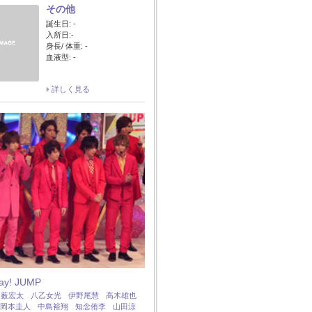
その他
誕生日: -
入所日:-
身長/ 体重: -
血液型: -
詳しく見る
Say! JUMP
：
薮宏太
八乙女光
伊野尾慧
高木雄也
岡本圭人
中島裕翔
知念侑李
山田涼