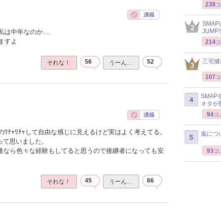
238
コ
SMA
JUM
私は中年なのか…
ますよ
214
コ
三宅健
56
52
それな！
うーん…
107
コ
SMA
オタが
94
コ
ﾜﾁｬﾜﾁｬして自由な感じに見えるけど実はよく考えてる。
嵐につ
って思いました。
ん達なら色々な経験もしてると思うので後継者になっても安
93
コ
45
66
それな！
うーん…