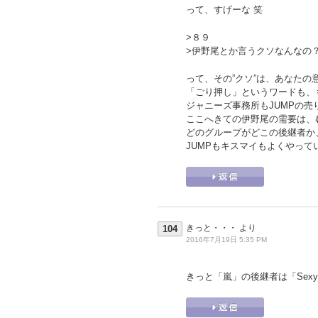
って、すげーな 笑
>８９
>伊野尾とか言うクソなんなの
って、その”クソ”は、あなた
「ごり押し」というワードも、
ジャニーズ事務所もJUMPの
ここへきての伊野尾の需要は、
どのグループがどこの後継者か
JUMPもキスマイもよくやって
きっと・・・
より
104
2016年7月19日 5:35 PM
きっと「嵐」の後継者は「Sexy 