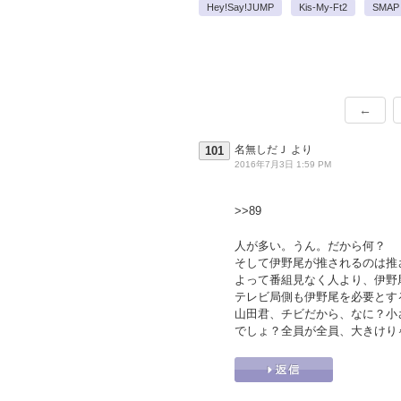
Hey!Say!JUMP
Kis-My-Ft2
SMAP
←
名無しだＪ
より
101
2016年7月3日 1:59 PM
>>89
人が多い。うん。だから何？
そして伊野尾が推されるのは推
よって番組見なく人より、伊野
テレビ局側も伊野尾を必要とす
山田君、チビだから、なに？小
でしょ？全員が全員、大きけり