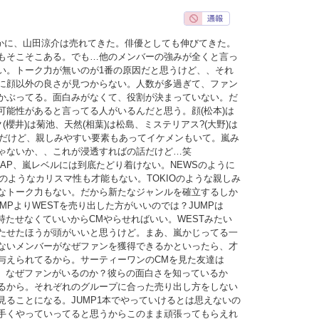
確かに、山田涼介は売れてきた。俳優としても伸びてきた。
もそこそこある。でも…他のメンバーの強みが全くと言っ
い。トーク力が無いのが1番の原因だと思うけど、、それ
に顔以外の良さが見つからない。人数が多過ぎて、ファン
かぶってる。面白みがなくて、役割が決まっていない。だ
可能性があると言ってる人がいるんだと思う。顔(松本)は
(櫻井)は菊池、天然(相葉)は松島、ミステリアス?(大野)は
いめだけど、親しみやすい要素もあってイケメンもいて。嵐み
ゃないか、、これが浸透すればの話だけど…笑
MAP、嵐レベルには到底たどり着けない。NEWSのように
UNのようなカリスマ性も才能もない。TOKIOのような親しみ
なトーク力もない。だから新たなジャンルを確立するしか
MPよりWESTを売り出した方がいいのでは？JUMPは
持たせなくていいからCMやらせればいい。WESTみたい
たせたほうが頭がいいと思うけど。まあ、嵐かじってる一
ないメンバーがなぜファンを獲得できるかといったら、才
与えられてるから。サーティーワンのCMを見た友達は
ど、なぜファンがいるのか？彼らの面白さを知っているか
るから。それぞれのグループに合った売り出し方をしない
見ることになる。JUMP1本でやっていけるとは思えないの
手くやっていってると思うからこのまま頑張ってもらえれ