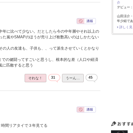
介
デビュー：2
山田涼介
年少組で
詳しく見
中年に比べて少ない。だとしたら今の中年層やそれ以上の
った嵐やSMAPのほうが売り上げ枚数高いのはしかたない
その人の友達も、子供も、、って派生させていくとかなり
こまでの健闘ってすごいと思うし、根本的な差（人口や経済
や嵐に匹敵すると思う
31
45
それな！
うーん…
２時間リアタイで３年見てる