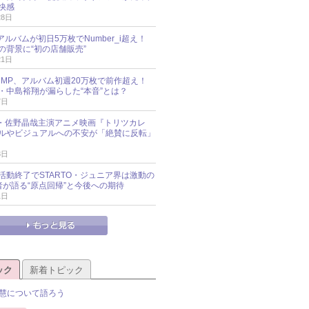
快感
28日
新アルバムが初日5万枚でNumber_i超え！
の背景に“初の店舗販売”
21日
y!JUMP、アルバム初週20万枚で前作超え！
・中島裕翔が漏らした“本音”とは？
7日
oup・佐野晶哉主演アニメ映画『トリツカレ
ルやビジュアルへの不安が「絶賛に反転」
3日
活動終了でSTARTO・ジュニア界は激動の
識者が語る“原点回帰”と今後への期待
1日
ック
新着トピック
慧について語ろう