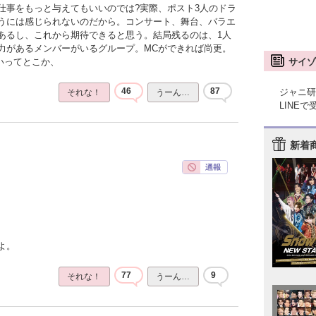
仕事をもっと与えてもいいのでは?実際、ポスト3人のドラ
うには感じられないのだから。コンサート、舞台、バラエ
あるし、これから期待できると思う。結局残るのは、1人
力があるメンバーがいるグループ。MCができれば尚更。
サイゾ
いってとこか、
46
87
ジャニ研
それな！
うーん…
LINE
新着
よ。
77
9
それな！
うーん…