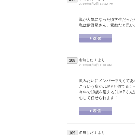
2016年8月2日 12:42 PM
嵐が人気になった頃学生だった
私は伊野尾さん、素敵だと思い
名無しだＪ
より
108
2016年8月3日 1:18 AM
嵐みたいにメンバー仲良くてあの
こういう所がJUMPと似てる！
今年で10歳を迎えるJUMPく
心して任せられます！
名無しだＪ
より
109