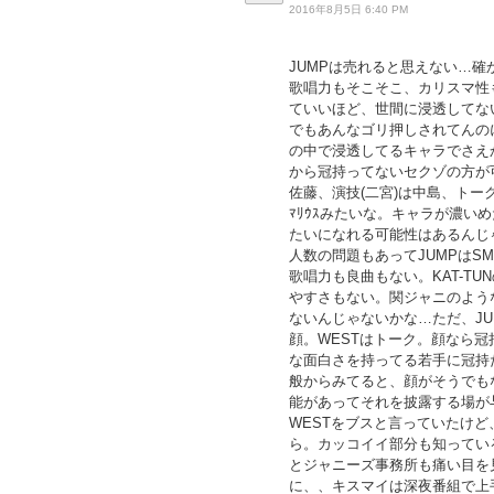
2016年8月5日 6:40 PM
JUMPは売れると思えない…
歌唱力もそこそこ、カリスマ性
ていいほど、世間に浸透してな
でもあんなゴリ押しされてんの
の中で浸透してるキャラでさえ
から冠持ってないセクゾの方が
佐藤、演技(二宮)は中島、トーク
ﾏﾘｳｽみたいな。キャラが濃
たいになれる可能性はあるんじ
人数の問題もあってJUMPはS
歌唱力も良曲もない。KAT-T
やすさもない。関ジャニのよう
ないんじゃないかな…ただ、JU
顔。WESTはトーク。顔なら冠
な面白さを持ってる若手に冠持
般からみてると、顔がそうでも
能があってそれを披露する場が
WESTをブスと言っていたけ
ら。カッコイイ部分も知ってい
とジャニーズ事務所も痛い目を
に、、キスマイは深夜番組で上