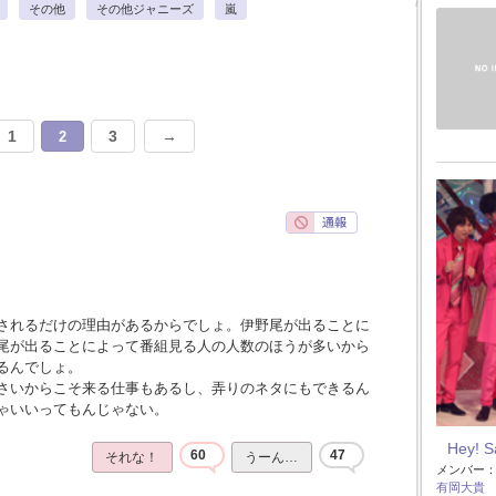
その他
その他ジャニーズ
嵐
1
3
→
2
されるだけの理由があるからでしょ。伊野尾が出ることに
尾が出ることによって番組見る人の人数のほうが多いから
るんでしょ。
さいからこそ来る仕事もあるし、弄りのネタにもできるん
ゃいいってもんじゃない。
Hey! 
60
47
それな！
うーん…
メンバー
有岡大貴