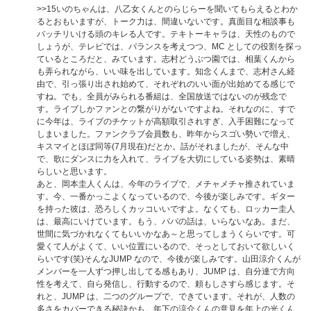
>>15
いのちゃんは、八乙女くんとのらじらーを聞いてもらえるとわか
るとおもいますが、トーク力は、間違いないです。真面目な相談事も
バッチリいける頭のキレる人です。テキトーキャラは、天性のもので
しょうが、テレビでは、バランスを考えつつ、MC としての役割を探っ
ているところだと、みています。志村どうぶつ園では、相葉くんから
も弄られながら、いい味を出しています。知念くんまで、志村さん経
由で、引っ張り出され始めて、それぞれのいい面が出始めてる感じで
すね。でも、全員がみられる番組は、全国放送ではないのが残念で
す。ライブしかファンとの繋がりがないですよね。それなのに、すで
に今年は、ライブのチケットが高額取引されすぎ、入手困難になって
しまいました。ファンクラブ会員数も、昨年からスゴい勢いで増え、
キスマイとほぼ同等(7月現在)だとか。話がそれましたが、そんな中
で、歌にダンスに力を入れて、ライブを大切にしている姿勢は、素晴
らしいと思います。
あと、岡本圭人くんは、今年のライブで、メチャメチャ推されていま
す。今、一番かっこよくなっているので、今後が楽しみです。ギター
を持った彼は、恐ろしくカッコいいですよ。なくても、ロッカー圭人
は、最高にいけています。もう、パパの話は、いらないなあ。まだ、
世間に気づかれなくてもいいかなあ～と思ってしまうくらいです。可
愛くて人がよくて、いい位置にいるので、そっとしておいて欲しいく
らいです(笑)そんなJUMP なので、今後が楽しみです。山田涼介くんが
メンバーを一人ずつ押し出してる感もあり、JUMP は、自分達で方向
性を考えて、自ら発信し、行動するので、頼もしさすら感じます。そ
れと、JUMP は、二つのグループで、できています。それが、人数の
多さをカバーできる秘訣かも。年下の涼介くんの意見を年上の光くん