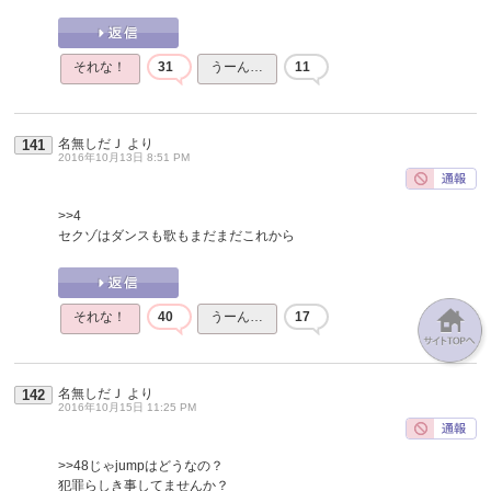
それな！
31
うーん…
11
名無しだＪ
より
141
2016年10月13日 8:51 PM
>>4
セクゾはダンスも歌もまだまだこれから
それな！
40
うーん…
17
名無しだＪ
より
142
2016年10月15日 11:25 PM
>>48
じゃjumpはどうなの？
犯罪らしき事してませんか？