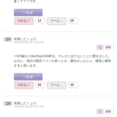
多くて？？です。
それな！
12
うーん…
29
名無しだＪ
より
119
2016年8月23日 5:38 PM
>>87
確かにHey!Say!JUMPは、テレビに出てないことに驚きました。
なのに、地方の固定ファンが多いとか。露出がふえたら、確実に爆発
すると思います。
それな！
20
うーん…
35
名無しだＪ
より
120
2016年8月23日 8:37 PM