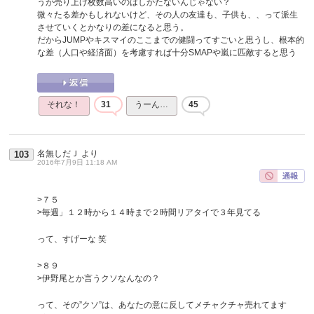
うが売り上げ枚数高いのはしかたないんじゃない？
微々たる差かもしれないけど、その人の友達も、子供も、、って派生
させていくとかなりの差になると思う。
だからJUMPやキスマイのここまでの健闘ってすごいと思うし、根本的
な差（人口や経済面）を考慮すれば十分SMAPや嵐に匹敵すると思う
それな！
31
うーん…
45
名無しだＪ
より
103
2016年7月9日 11:18 AM
>７５
>毎週」１２時から１４時まで２時間リアタイで３年見てる
って、すげーな 笑
>８９
>伊野尾とか言うクソなんなの？
って、その”クソ”は、あなたの意に反してメチャクチャ売れてます