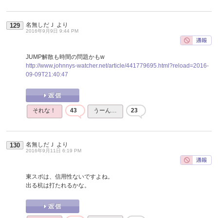
名無しだＪ
より
129
2016年9月9日 9:44 PM
JUMP解散も時間の問題かもw
http://www.johnnys-watcher.net/article/441779695.html?reload=2016-
09-09T21:40:47
それな！
43
うーん…
23
名無しだＪ
より
130
2016年9月11日 6:19 PM
東スポは、信用性ないですよね。
出る杭は打たれるかな。