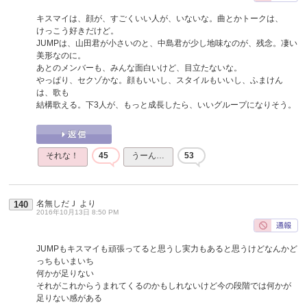
キスマイは、顔が、すごくいい人が、いないな。曲とかトークは、
けっこう好きだけど。
JUMPは、山田君が小さいのと、中島君が少し地味なのが、残念。凄い
美形なのに。
あとのメンバーも、みんな面白いけど、目立たないな。
やっぱり、セクゾかな。顔もいいし、スタイルもいいし、ふまけん
は、歌も
結構歌える。下3人が、もっと成長したら、いいグループになりそう。
それな！
45
うーん…
53
名無しだＪ
より
140
2016年10月13日 8:50 PM
JUMPもキスマイも頑張ってると思うし実力もあると思うけどなんかど
っちもいまいち
何かが足りない
それがこれからうまれてくるのかもしれないけど今の段階では何かが
足りない感がある