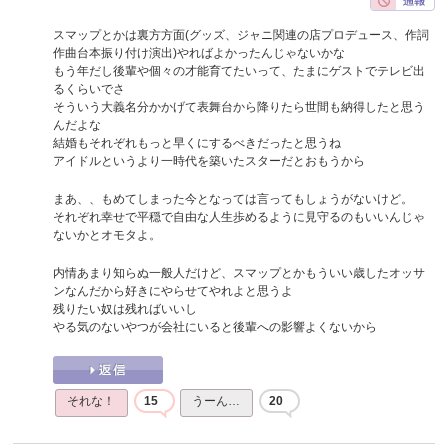
スマップとかは裏方方面(グッズ、ジャニ関連の店プロデュース、作詞
作曲台本振り付け演出)やればよかったんじゃないかな
もう年だし後輩や個々の才能育てたいって、たまにゲストでテレビ出
るくらいでさ
そういう大義名分かかげて表舞台から降りたら世間も納得したと思う
んだよな
結婚もそれぞれもっと早くにするべきだったと思うね
アイドルというより一時代を築いたスターだとおもうから
まあ、、もめてしまった今となっては言ってもしょうがないけど。
それぞれ幸せで平穏で自由な人生歩めるように見守るのもいいんじゃ
ないかとオモタよ。
内情あまり知らぬ一般人だけど、スマップとかもういい歳したオッサ
ンなんだから好きにやらせてやれよと思うよ
残りたい奴は残ればいいし
やる気のないやつが会社にいると後輩への影響よくないから
それな！
15
うーん…
20