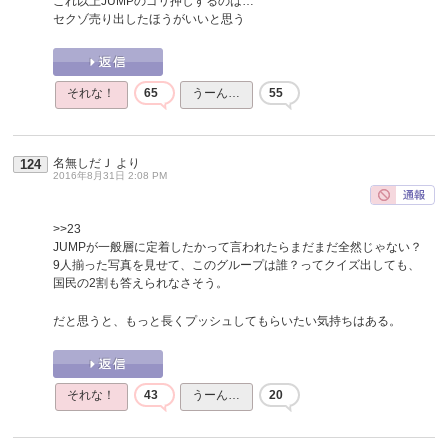
これ以上JUMPのゴリ押しするのは…
セクゾ売り出したほうがいいと思う
それな！
65
うーん…
55
名無しだＪ
より
124
2016年8月31日 2:08 PM
>>23
JUMPが一般層に定着したかって言われたらまだまだ全然じゃない？
9人揃った写真を見せて、このグループは誰？ってクイズ出しても、
国民の2割も答えられなさそう。
だと思うと、もっと長くプッシュしてもらいたい気持ちはある。
それな！
43
うーん…
20