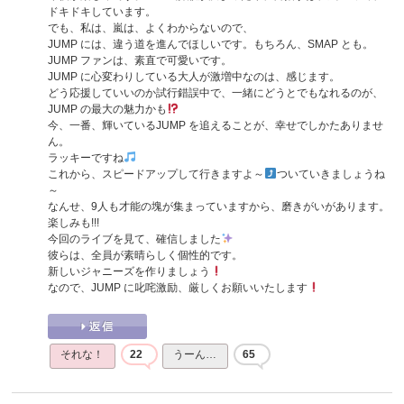
ドキドキしています。
でも、私は、嵐は、よくわからないので、
JUMP には、違う道を進んでほしいです。もちろん、SMAP とも。
JUMP ファンは、素直で可愛いです。
JUMP に心変わりしている大人が激増中なのは、感じます。
どう応援していいのか試行錯誤中で、一緒にどうとでもなれるのが、
JUMP の最大の魅力かも
今、一番、輝いているJUMP を追えることが、幸せでしかたありませ
ん。
ラッキーですね
これから、スピードアップして行きますよ～
ついていきましょうね
～
なんせ、9人も才能の塊が集まっていますから、磨きがいがあります。
楽しみも!!!
今回のライブを見て、確信しました
彼らは、全員が素晴らしく個性的です。
新しいジャニーズを作りましょう
なので、JUMP に叱咤激励、厳しくお願いいたします
それな！
22
うーん…
65