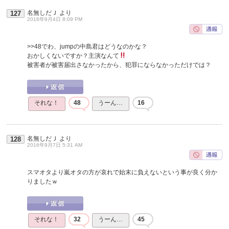
名無しだＪ
より
127
2016年9月4日 8:09 PM
>>48
でわ、jumpの中島君はどうなのかな？
おかしくないですか？主演なんて
被害者が被害届出さなかったから、犯罪にならなかっただけでは？
それな！
48
うーん…
16
名無しだＪ
より
128
2016年9月7日 5:31 AM
スマオタより嵐オタの方が哀れで始末に負えないという事が良く分か
りましたｗ
それな！
32
うーん…
45