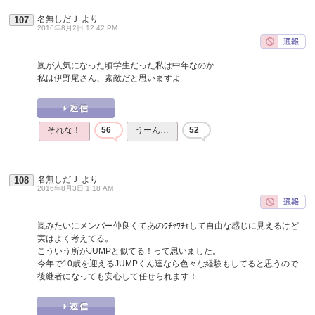
名無しだＪ
より
107
2016年8月2日 12:42 PM
嵐が人気になった頃学生だった私は中年なのか…
私は伊野尾さん、素敵だと思いますよ
それな！
56
うーん…
52
名無しだＪ
より
108
2016年8月3日 1:18 AM
嵐みたいにメンバー仲良くてあのﾜﾁｬﾜﾁｬして自由な感じに見えるけど
実はよく考えてる。
こういう所がJUMPと似てる！って思いました。
今年で10歳を迎えるJUMPくん達なら色々な経験もしてると思うので
後継者になっても安心して任せられます！