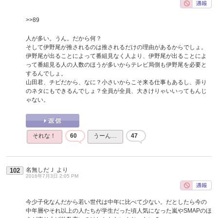
>>89
人が多い。うん。だから何？
そして伊野尾が推されるのは推されるだけの理由があるからでしょ。
伊野尾が出ることによって番組見なく人より、伊野尾が出ることによ
って番組見る人の人数のほうが多いからテレビ局側も伊野尾を必要と
するんでしょ。
山田君、チビだから、なに？小さいからこそ来る仕事もあるし、弄り
のネタにもできるんでしょ？全員が全員、大きけりゃいいってもんじ
ゃない。
それな！
60
うーん…
47
名無しだＪ
より
102
2016年7月3日 2:05 PM
今少子化なんだから若い世代は中年に比べて少ない。だとしたら今の
中年層やそれ以上の人たちが学生だった頃人気になった嵐やSMAPのほ