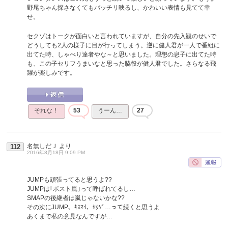
野尾ちゃん探さなくてもバッチリ映るし、かわいい表情も見てて幸
せ。
セクゾはトークが面白いと言われていますが、自分の先入観のせいで
どうしても2人の様子に目が行ってしまう。逆に健人君が一人で番組に
出てた時、しゃべり達者やな～と思いました。理想の息子に出てた時
も、この子セリフうまいなと思った脇役が健人君でした。さらなる飛
躍が楽しみです。
それな！
53
うーん…
27
名無しだＪ
より
112
2016年8月18日 9:09 PM
JUMPも頑張ってると思うよ??
JUMPは｢ポスト嵐｣って呼ばれてるし…
SMAPの後継者は嵐じゃないかな??
その次にJUMP、ｷｽﾏｲ、ｾｸｿﾞ…って続くと思うよ
あくまで私の意見なんですが…