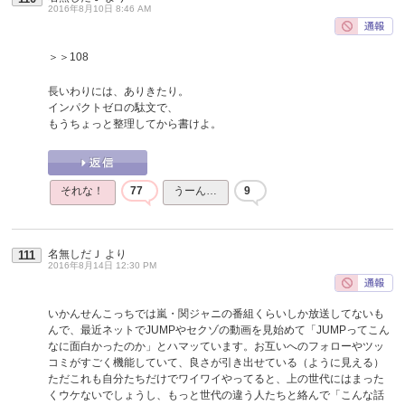
2016年8月10日 8:46 AM
＞＞108
長いわりには、ありきたり。
インパクトゼロの駄文で、
もうちょっと整理してから書けよ。
それな！
77
うーん…
9
名無しだＪ
より
111
2016年8月14日 12:30 PM
いかんせんこっちでは嵐・関ジャニの番組くらいしか放送してないも
んで、最近ネットでJUMPやセクゾの動画を見始めて「JUMPってこん
なに面白かったのか」とハマッています。お互いへのフォローやツッ
コミがすごく機能していて、良さが引き出せている（ように見える）
ただこれも自分たちだけでワイワイやってると、上の世代にはまった
くウケないでしょうし、もっと世代の違う人たちと絡んで「こんな話