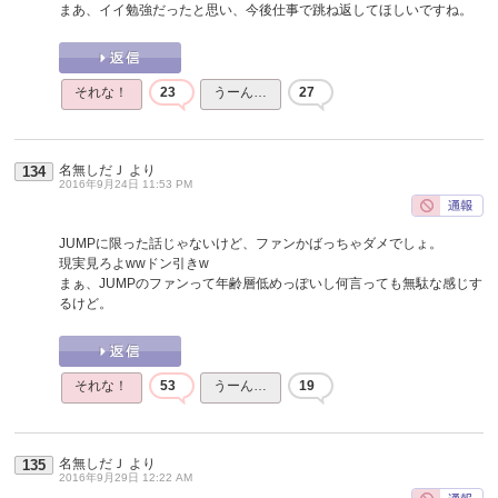
まあ、イイ勉強だったと思い、今後仕事で跳ね返してほしいですね。
それな！
23
うーん…
27
名無しだＪ
より
134
2016年9月24日 11:53 PM
JUMPに限った話じゃないけど、ファンかばっちゃダメでしょ。
現実見ろよwwドン引きw
まぁ、JUMPのファンって年齢層低めっぽいし何言っても無駄な感じす
るけど。
それな！
53
うーん…
19
名無しだＪ
より
135
2016年9月29日 12:22 AM