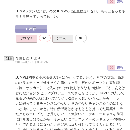
JUMPファンだけど、今のJUMPでは正直物足りない。もっともっとキ
ラキラ光っていって欲しい。
それな！
32
うーん…
30
名無しだＪ
より
115
2016年8月23日 8:23 AM
JUMPは岡本＆高木＆薮の3人にかかってると思う。岡本の英語、高木
のバラエティーで使えそうな濃いキャラ、薮のスポーツとか豆知識
（特にサッカー）、と3人それぞれ使えそうなものは持ってる。あとは
どれだけ自分をセルフプロデュースできるかどうか。JUMPは9人って
嵐＆SMAPの5人に比べてだいたい2倍も人数がいるんだから、一人一
人に廻ってくるチャンスは少ない。その少ないチャンスをものにしな
いと成功しないかと。特に伊野尾とかはもともと持ってた建築キャラ
だけじゃテレビ的には足りないって気付いて、テキトーキャラを前面
に打ち出し始めたから、今みたいにバラエティーのレギュラー2本持っ
たりできるようになった。伊野尾はゴリ推しって言う人もいるけど、
ゴリ推しされるためには自分の努力がないとと推されないと私は思う