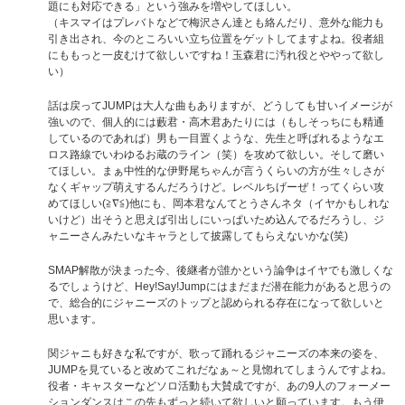
題にも対応できる」という強みを増やしてほしい。
（キスマイはプレバトなどで梅沢さん達とも絡んだり、意外な能力も
引き出され、今のところいい立ち位置をゲットしてますよね。役者組
にももっと一皮むけて欲しいですね！玉森君に汚れ役とややって欲し
い）
話は戻ってJUMPは大人な曲もありますが、どうしても甘いイメージが
強いので、個人的には藪君・高木君あたりには（もしそっちにも精通
しているのであれば）男も一目置くような、先生と呼ばれるようなエ
ロス路線でいわゆるお蔵のライン（笑）を攻めて欲しい。そして磨い
てほしい。まぁ中性的な伊野尾ちゃんが言うくらいの方が生々しさが
なくギャップ萌えするんだろうけど。レベルちげーぜ！ってくらい攻
めてほしい(≧∇≦)他にも、岡本君なんてとうさんネタ（イヤかもしれな
いけど）出そうと思えば引出しにいっぱいため込んでるだろうし、ジ
ャニーさんみたいなキャラとして披露してもらえないかな(笑)
SMAP解散が決まった今、後継者が誰かという論争はイヤでも激しくな
るでしょうけど、Hey!Say!Jumpにはまだまだ潜在能力があると思うの
で、総合的にジャニーズのトップと認められる存在になって欲しいと
思います。
関ジャニも好きな私ですが、歌って踊れるジャニーズの本来の姿を、
JUMPを見ていると改めてこれだなぁ～と見惚れてしまうんですよね。
役者・キャスターなどソロ活動も大賛成ですが、あの9人のフォーメー
ションダンスはこの先もずっと続いて欲しいと願っています。もう伊