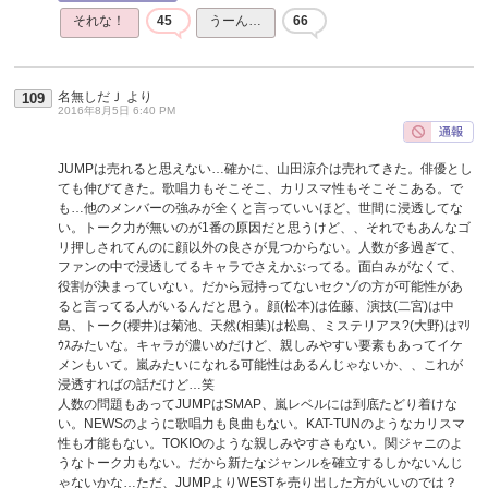
それな！
45
うーん…
66
名無しだＪ
より
109
2016年8月5日 6:40 PM
JUMPは売れると思えない…確かに、山田涼介は売れてきた。俳優とし
ても伸びてきた。歌唱力もそこそこ、カリスマ性もそこそこある。で
も…他のメンバーの強みが全くと言っていいほど、世間に浸透してな
い。トーク力が無いのが1番の原因だと思うけど、、それでもあんなゴ
リ押しされてんのに顔以外の良さが見つからない。人数が多過ぎて、
ファンの中で浸透してるキャラでさえかぶってる。面白みがなくて、
役割が決まっていない。だから冠持ってないセクゾの方が可能性があ
ると言ってる人がいるんだと思う。顔(松本)は佐藤、演技(二宮)は中
島、トーク(櫻井)は菊池、天然(相葉)は松島、ミステリアス?(大野)はﾏﾘ
ｳｽみたいな。キャラが濃いめだけど、親しみやすい要素もあってイケ
メンもいて。嵐みたいになれる可能性はあるんじゃないか、、これが
浸透すればの話だけど…笑
人数の問題もあってJUMPはSMAP、嵐レベルには到底たどり着けな
い。NEWSのように歌唱力も良曲もない。KAT-TUNのようなカリスマ
性も才能もない。TOKIOのような親しみやすさもない。関ジャニのよ
うなトーク力もない。だから新たなジャンルを確立するしかないんじ
ゃないかな…ただ、JUMPよりWESTを売り出した方がいいのでは？