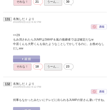
それな！
21
うーん…
30
名無しだＪ
より
131
2016年9月11日 9:32 PM
>>29
もみ消されたらJUMPはSMAP＆嵐の後継者でほぼ確定だなw
中居くんも大野くんも似たようなことしでかしてるのに、お咎めなし
だしww
それな！
18
うーん…
23
名無しだＪ
より
132
2016年9月13日 9:12 PM
何事もなかったみたいにテレビに出られるJUMPの皆さん凄いですね。