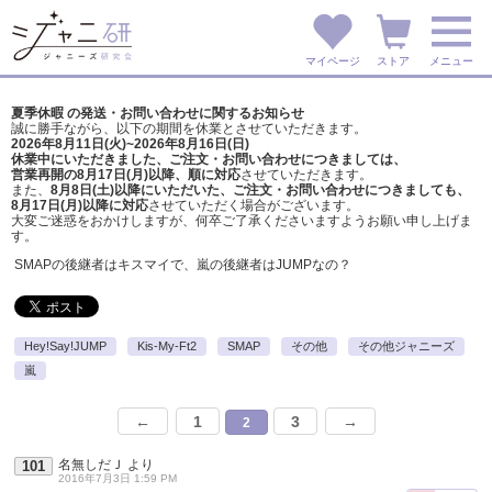
マイページ
ストア
メニュー
夏季休暇 の発送・お問い合わせに関するお知らせ
誠に勝手ながら、以下の期間を休業とさせていただきます。
2026年8月11日(火)~2026年8月16日(日)
休業中にいただきました、ご注文・お問い合わせにつきましては、
営業再開の8月17日(月)以降、順に対応
させていただきます。
また、
8月8日(土)以降にいただいた、ご注文・
お問い合わせにつきましても、
8月17日(月)以降に対応
させていただく場合がございます。
大変ご迷惑をおかけしますが、
何卒ご了承くださいますようお願い申し上げま
す。
SMAPの後継者はキスマイで、嵐の後継者はJUMPなの？
Hey!Say!JUMP
Kis-My-Ft2
SMAP
その他
その他ジャニーズ
嵐
←
1
3
→
2
名無しだＪ
より
101
2016年7月3日 1:59 PM