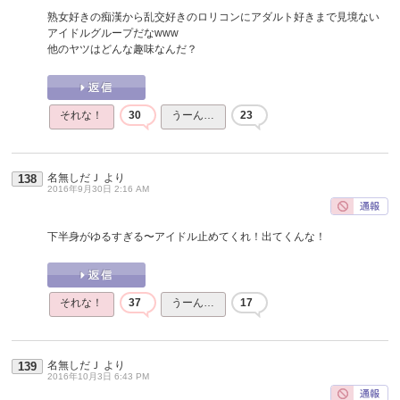
熟女好きの痴漢から乱交好きのロリコンにアダルト好きまで見境ない
アイドルグループだなwww
他のヤツはどんな趣味なんだ？
それな！
30
うーん…
23
名無しだＪ
より
138
2016年9月30日 2:16 AM
下半身がゆるすぎる〜アイドル止めてくれ！出てくんな！
それな！
37
うーん…
17
名無しだＪ
より
139
2016年10月3日 6:43 PM