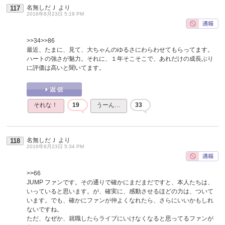
名無しだＪ
より
117
2016年8月23日 5:19 PM
>>34
>>86
最近、たまに、見て、大ちゃんのゆるさにわらわせてもらってます。
ハートの強さが魅力。それに、１年そこそこで、あれだけの成長ぶり
に評価は高いと聞いてます。
それな！
19
うーん…
33
名無しだＪ
より
118
2016年8月23日 5:34 PM
>>66
JUMP ファンです。その通りで確かにまだまだですと、本人たちは、
いっていると思います。が、確実に、感動させるほどの力は、ついて
います。でも、確かにファンが仲よくなれたら、さらにいいかもしれ
ないですね。
ただ、なぜか、就職したらライブにいけなくなると思ってるファンが