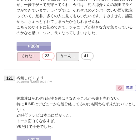
が、一歩下がって見守ってくれ、今回は、初の涼介くんの演出でライ
ブができています。ライブでは、それぞれのメンバーのいい面が際立
っていて、是非、多くの人に見てもらいたいです。すみません。話題
から、ちょっとずれてしまったかもしれませんね。
こちらのサイトに初めてきて、ジャニーズが好きな方が集まっている
のかなと思い、つい、長くなってしまいました。
それな！
22
うーん…
41
名無しだＪ
より
121
2016年8月29日 9:28 PM
後輩達はそれぞれ個性を伸ばさなきゃこれから先も売れない。
特にJUMPはデビューから随分経ってるのにも関わらず未だにパッとし
ない。
24時間テレビは本当に酷かった。
トーク面白くなさすぎ。
V6だけで十分でした。