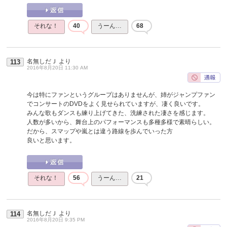
それな！
40
うーん…
68
名無しだＪ
より
113
2016年8月20日 11:30 AM
今は特にファンというグループはありませんが、姉がジャンプファン
でコンサートのDVDをよく見せられていますが、凄く良いです。
みんな歌もダンスも練り上げてきた、洗練された凄さを感じます。
人数が多いから、舞台上のパフォーマンスも多種多様で素晴らしい。
だから、スマップや嵐とは違う路線を歩んでいった方
良いと思います。
それな！
56
うーん…
21
名無しだＪ
より
114
2016年8月20日 9:35 PM