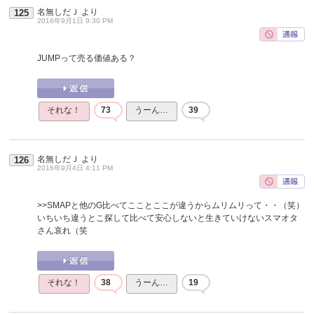
名無しだＪ
より
125
2016年9月1日 9:30 PM
JUMPって売る価値ある？
それな！
73
うーん…
39
名無しだＪ
より
126
2016年9月4日 4:11 PM
>>SMAPと他のG比べてこことここが違うからムリムリって・・（笑）
いちいち違うとこ探して比べて安心しないと生きていけないスマオタ
さん哀れ（笑
それな！
38
うーん…
19