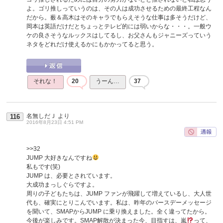
よ。ゴリ推しっていうのは、その人は成功させるための最終工程なん
だから。薮＆高木はそのキャラでもらえそうな仕事は多そうだけど、
岡本は英語だけだとちょっとテレビ的には弱いからな・・・。一般ウ
ケの良さそうなルックスはしてるし、お父さんもジャニーズっていう
ネタをどれだけ使えるかにもかかってると思う。
それな！
20
うーん…
37
名無しだＪ
より
116
2016年8月23日 4:51 PM
>>32
JUMP 大好きなんですね
私もです(笑)
JUMP は、必要とされています。
大成功まっしぐらですよ。
周りの子どもたちは、JUMP ファンが飛躍して増えているし、大人世
代も、確実にとりこんでいます。私は、昨年のバースデーメッセージ
を聞いて、SMAPからJUMP に乗り換えました。全く違ってたから。
今後が楽しみです。SMAP解散が決まった今、目指すは、嵐
って、