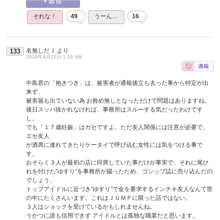
それな！
49
うーん…
16
名無しだＪ
より
133
2016年9月22日 1:18 AM
中島君の「抱きつき」は、被害者が通報後立ち去った事から特定が出
来ず、
被害届も出ていない為 お咎め無しとなっただけで問題はありますね。
後日スッパ抜かれなければ、事務所はスルーする気だったわけです
し。
でも「１７歳妊娠」はガセですよ。ただ友人関係には注意が必要で、
エセ友人
が酒席に連れてきたりケータイで呼び込む女性には気をつける事で
す。
おそらく３人が最初の店に同席していた事だけが事実で、それに尾ひ
れを付けた”ゆすり”を事務所が蹴ったため、ゴシップ誌に売り込んだの
でしょう。
トップアイドルに近づき”ゆすり”で金を要求するインチキ友人なんて世
の中にたくさんいます。これはＪＵＭＰに限った話ではない。
３人はショックを受けているかもしれませんね。
うかつに誰も信用できず アイドルとは孤独な職業だと思います。