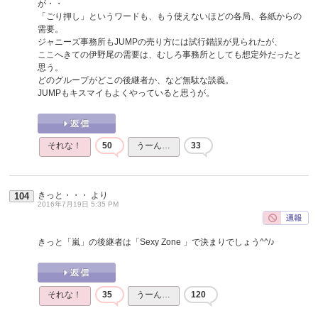
が・・
「ごり押し」というワードも、もう使えないほどの各局、各紙からの
需要。
ジャニーズ事務所もJUMPの売り方には試行錯誤が見られたが、
ここへきての伊野尾の需要は、むしろ事務所としても想定外だったと
思う。
どのグループがどこの後継者か、など無駄な談義。
JUMPもキスマイもよくやっていると思うが。
それな！
50
うーん…
33
きっと・・・
より
104
2016年7月19日 5:35 PM
きっと「嵐」の後継者は「Sexy Zone 」で決まりでしょう^^/♪
それな！
35
うーん…
120