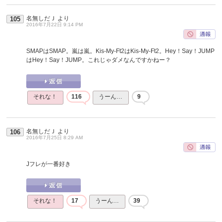
名無しだＪ
より
105
2016年7月22日 9:14 PM
SMAPはSMAP。嵐は嵐。Kis-My-Ft2はKis-My-Ft2。Hey！Say！JUMP
はHey！Say！JUMP。これじゃダメなんですかねー？
それな！
116
うーん…
9
名無しだＪ
より
106
2016年7月25日 8:29 AM
Jフレが一番好き
それな！
17
うーん…
39