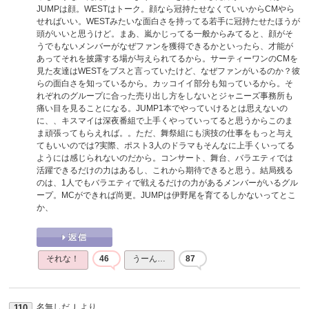
JUMPは顔。WESTはトーク。顔なら冠持たせなくていいからCMやら
せればいい。WESTみたいな面白さを持ってる若手に冠持たせたほうが
頭がいいと思うけど。まあ、嵐かじってる一般からみてると、顔がそ
うでもないメンバーがなぜファンを獲得できるかといったら、才能が
あってそれを披露する場が与えられてるから。サーティーワンのCMを
見た友達はWESTをブスと言っていたけど、なぜファンがいるのか？彼
らの面白さを知っているから。カッコイイ部分も知っているから。そ
れぞれのグループに合った売り出し方をしないとジャニーズ事務所も
痛い目を見ることになる。JUMP1本でやっていけるとは思えないの
に、、キスマイは深夜番組で上手くやっていってると思うからこのま
ま頑張ってもらえれば。。ただ、舞祭組にも演技の仕事をもっと与え
てもいいのでは?実際、ポスト3人のドラマもそんなに上手くいってる
ようには感じられないのだから。コンサート、舞台、バラエティでは
活躍できるだけの力はあるし、これから期待できると思う。結局残る
のは、1人でもバラエティで戦えるだけの力があるメンバーがいるグル
ープ。MCができれば尚更。JUMPは伊野尾を育てるしかないってとこ
か、
それな！
46
うーん…
87
名無しだＪ
より
110