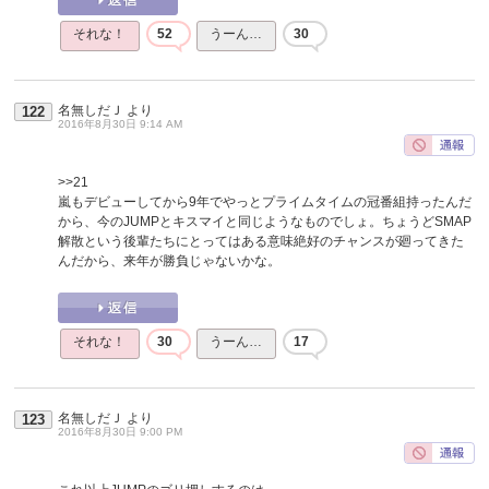
それな！
52
うーん…
30
名無しだＪ
より
122
2016年8月30日 9:14 AM
>>21
嵐もデビューしてから9年でやっとプライムタイムの冠番組持ったんだ
から、今のJUMPとキスマイと同じようなものでしょ。ちょうどSMAP
解散という後輩たちにとってはある意味絶好のチャンスが廻ってきた
んだから、来年が勝負じゃないかな。
それな！
30
うーん…
17
名無しだＪ
より
123
2016年8月30日 9:00 PM