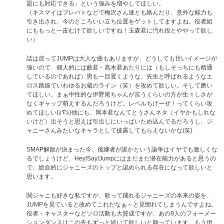
題にも対応できる」という強みを増やしてほしい。
（キスマイはプレバトなどで梅沢さん達とも絡んだり、意外な能力も
引き出され、今のところいい立ち位置をゲットしてますよね。役者組
にももっと一皮むけて欲しいですね！玉森君に汚れ役とややって欲し
い）
話は戻ってJUMPは大人な曲もありますが、どうしても甘いイメージが
強いので、個人的には藪君・高木君あたりには（もしそっちにも精通
しているのであれば）男も一目置くような、先生と呼ばれるようなエ
ロス路線でいわゆるお蔵のライン（笑）を攻めて欲しい。そして磨い
てほしい。まぁ中性的な伊野尾ちゃんが言うくらいの方が生々しさが
なくギャップ萌えするんだろうけど。レベルちげーぜ！ってくらい攻
めてほしい(≧∇≦)他にも、岡本君なんてとうさんネタ（イヤかもしれな
いけど）出そうと思えば引出しにいっぱいため込んでるだろうし、ジ
ャニーさんみたいなキャラとして披露してもらえないかな(笑)
SMAP解散が決まった今、後継者が誰かという論争はイヤでも激しくな
るでしょうけど、Hey!Say!Jumpにはまだまだ潜在能力があると思うの
で、総合的にジャニーズのトップと認められる存在になって欲しいと
思います。
関ジャニも好きな私ですが、歌って踊れるジャニーズの本来の姿を、
JUMPを見ていると改めてこれだなぁ～と見惚れてしまうんですよね。
役者・キャスターなどソロ活動も大賛成ですが、あの9人のフォーメー
ションダンスはこの先もずっと続いて欲しいと願っています。もう伊