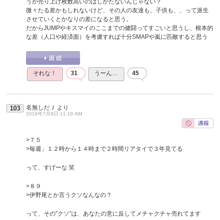
うが売り上げ枚数高いのはしかたないんじゃない？
微々たる差かもしれないけど、その人の友達も、子供も、、って派生
させていくとかなりの差になると思う。
だからJUMPやキスマイのここまでの健闘ってすごいと思うし、根本的
な差（人口や経済面）を考慮すれば十分SMAPや嵐に匹敵すると思う
それな！
31
うーん…
45
名無しだＪ
より
103
2016年7月9日 11:18 AM
>７５
>毎週」１２時から１４時まで２時間リアタイで３年見てる
って、すげーな 笑
>８９
>伊野尾とか言うクソなんなの？
って、その”クソ”は、あなたの意に反してメチャクチャ売れてます