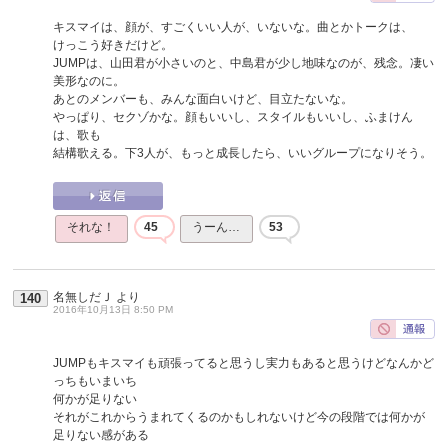
キスマイは、顔が、すごくいい人が、いないな。曲とかトークは、
けっこう好きだけど。
JUMPは、山田君が小さいのと、中島君が少し地味なのが、残念。凄い
美形なのに。
あとのメンバーも、みんな面白いけど、目立たないな。
やっぱり、セクゾかな。顔もいいし、スタイルもいいし、ふまけん
は、歌も
結構歌える。下3人が、もっと成長したら、いいグループになりそう。
それな！
45
うーん…
53
名無しだＪ
より
140
2016年10月13日 8:50 PM
JUMPもキスマイも頑張ってると思うし実力もあると思うけどなんかど
っちもいまいち
何かが足りない
それがこれからうまれてくるのかもしれないけど今の段階では何かが
足りない感がある