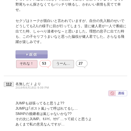
野尾ちゃん探さなくてもバッチリ映るし、かわいい表情も見てて幸
せ。
セクゾはトークが面白いと言われていますが、自分の先入観のせいで
どうしても2人の様子に目が行ってしまう。逆に健人君が一人で番組に
出てた時、しゃべり達者やな～と思いました。理想の息子に出てた時
も、この子セリフうまいなと思った脇役が健人君でした。さらなる飛
躍が楽しみです。
それな！
53
うーん…
27
名無しだＪ
より
112
2016年8月18日 9:09 PM
JUMPも頑張ってると思うよ??
JUMPは｢ポスト嵐｣って呼ばれてるし…
SMAPの後継者は嵐じゃないかな??
その次にJUMP、ｷｽﾏｲ、ｾｸｿﾞ…って続くと思うよ
あくまで私の意見なんですが…