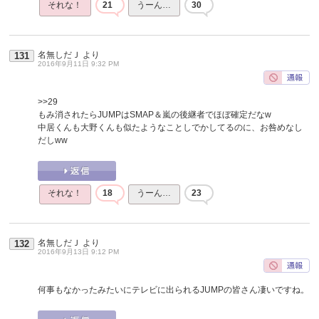
それな！
21
うーん…
30
名無しだＪ
より
131
2016年9月11日 9:32 PM
>>29
もみ消されたらJUMPはSMAP＆嵐の後継者でほぼ確定だなw
中居くんも大野くんも似たようなことしでかしてるのに、お咎めなし
だしww
それな！
18
うーん…
23
名無しだＪ
より
132
2016年9月13日 9:12 PM
何事もなかったみたいにテレビに出られるJUMPの皆さん凄いですね。