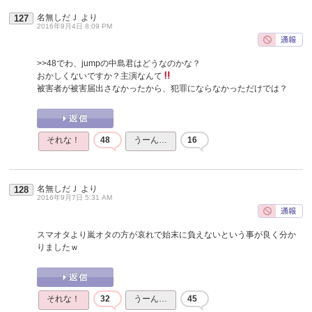
名無しだＪ
より
127
2016年9月4日 8:09 PM
>>48
でわ、jumpの中島君はどうなのかな？
おかしくないですか？主演なんて
被害者が被害届出さなかったから、犯罪にならなかっただけでは？
それな！
48
うーん…
16
名無しだＪ
より
128
2016年9月7日 5:31 AM
スマオタより嵐オタの方が哀れで始末に負えないという事が良く分か
りましたｗ
それな！
32
うーん…
45