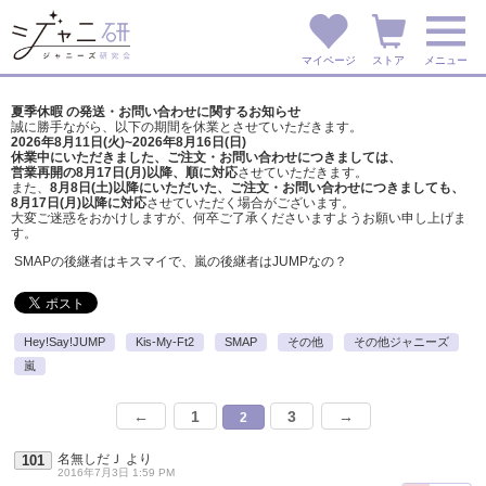
マイページ
ストア
メニュー
夏季休暇 の発送・お問い合わせに関するお知らせ
誠に勝手ながら、以下の期間を休業とさせていただきます。
2026年8月11日(火)~2026年8月16日(日)
休業中にいただきました、ご注文・お問い合わせにつきましては、
営業再開の8月17日(月)以降、順に対応
させていただきます。
また、
8月8日(土)以降にいただいた、ご注文・
お問い合わせにつきましても、
8月17日(月)以降に対応
させていただく場合がございます。
大変ご迷惑をおかけしますが、
何卒ご了承くださいますようお願い申し上げま
す。
SMAPの後継者はキスマイで、嵐の後継者はJUMPなの？
Hey!Say!JUMP
Kis-My-Ft2
SMAP
その他
その他ジャニーズ
嵐
←
1
3
→
2
名無しだＪ
より
101
2016年7月3日 1:59 PM