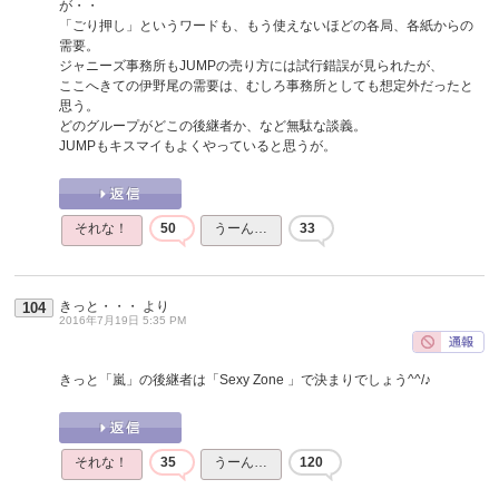
が・・
「ごり押し」というワードも、もう使えないほどの各局、各紙からの
需要。
ジャニーズ事務所もJUMPの売り方には試行錯誤が見られたが、
ここへきての伊野尾の需要は、むしろ事務所としても想定外だったと
思う。
どのグループがどこの後継者か、など無駄な談義。
JUMPもキスマイもよくやっていると思うが。
それな！
50
うーん…
33
きっと・・・
より
104
2016年7月19日 5:35 PM
きっと「嵐」の後継者は「Sexy Zone 」で決まりでしょう^^/♪
それな！
35
うーん…
120