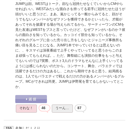
JUMPは顔。WESTはトーク。顔なら冠持たせなくていいからCMやら
せればいい。WESTみたいな面白さを持ってる若手に冠持たせたほうが
頭がいいと思うけど。まあ、嵐かじってる一般からみてると、顔がそ
うでもないメンバーがなぜファンを獲得できるかといったら、才能が
あってそれを披露する場が与えられてるから。サーティーワンのCMを
見た友達はWESTをブスと言っていたけど、なぜファンがいるのか？彼
らの面白さを知っているから。カッコイイ部分も知っているから。そ
れぞれのグループに合った売り出し方をしないとジャニーズ事務所も
痛い目を見ることになる。JUMP1本でやっていけるとは思えないの
に、、キスマイは深夜番組で上手くやっていってると思うからこのま
ま頑張ってもらえれば。。ただ、舞祭組にも演技の仕事をもっと与え
てもいいのでは?実際、ポスト3人のドラマもそんなに上手くいってる
ようには感じられないのだから。コンサート、舞台、バラエティでは
活躍できるだけの力はあるし、これから期待できると思う。結局残る
のは、1人でもバラエティで戦えるだけの力があるメンバーがいるグル
ープ。MCができれば尚更。JUMPは伊野尾を育てるしかないってとこ
か、
それな！
46
うーん…
87
名無しだＪ
より
110