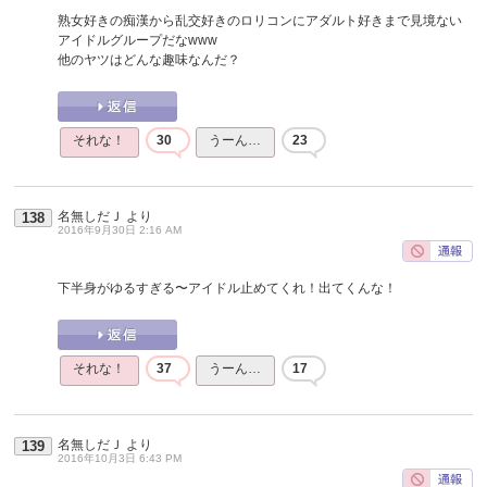
熟女好きの痴漢から乱交好きのロリコンにアダルト好きまで見境ない
アイドルグループだなwww
他のヤツはどんな趣味なんだ？
それな！
30
うーん…
23
名無しだＪ
より
138
2016年9月30日 2:16 AM
下半身がゆるすぎる〜アイドル止めてくれ！出てくんな！
それな！
37
うーん…
17
名無しだＪ
より
139
2016年10月3日 6:43 PM