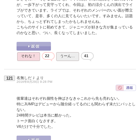
が、一歩下がって見守ってくれ、今回は、初の涼介くんの演出でライ
ブができています。ライブでは、それぞれのメンバーのいい面が際立
っていて、是非、多くの人に見てもらいたいです。すみません。話題
から、ちょっとずれてしまったかもしれませんね。
こちらのサイトに初めてきて、ジャニーズが好きな方が集まっている
のかなと思い、つい、長くなってしまいました。
それな！
22
うーん…
41
名無しだＪ
より
121
2016年8月29日 9:28 PM
後輩達はそれぞれ個性を伸ばさなきゃこれから先も売れない。
特にJUMPはデビューから随分経ってるのにも関わらず未だにパッとし
ない。
24時間テレビは本当に酷かった。
トーク面白くなさすぎ。
V6だけで十分でした。