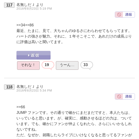
名無しだＪ
より
117
2016年8月23日 5:19 PM
>>34
>>86
最近、たまに、見て、大ちゃんのゆるさにわらわせてもらってます。
ハートの強さが魅力。それに、１年そこそこで、あれだけの成長ぶり
に評価は高いと聞いてます。
それな！
19
うーん…
33
名無しだＪ
より
118
2016年8月23日 5:34 PM
>>66
JUMP ファンです。その通りで確かにまだまだですと、本人たちは、
いっていると思います。が、確実に、感動させるほどの力は、ついて
います。でも、確かにファンが仲よくなれたら、さらにいいかもしれ
ないですね。
ただ、なぜか、就職したらライブにいけなくなると思ってるファンが