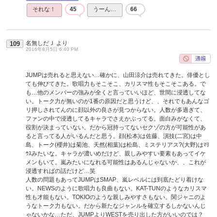
それな！
45
うーん…
66
名無しだＪ
より
109
2016年8月5日 6:40 PM
JUMPは売れると思えない…確かに、山田涼介は売れてきた。俳優とし
ても伸びてきた。歌唱力もそこそこ、カリスマ性もそこそこある。で
も…他のメンバーの強みが全くと言っていいほど、世間に浸透してな
い。トーク力が無いのが1番の原因だと思うけど、、それでもあんなゴ
リ押しされてんのに顔以外の良さが見つからない。人数が多過ぎて、
ファンの中で浸透してるキャラでさえかぶってる。面白みがなくて、
役割が決まっていない。だから冠持ってないセクゾの方が可能性があ
ると言ってる人がいるんだと思う。顔(松本)は佐藤、演技(二宮)は中
島、トーク(櫻井)は菊池、天然(相葉)は松島、ミステリアス?(大野)はﾏﾘ
ｳｽみたいな。キャラが濃いめだけど、親しみやすい要素もあってイケ
メンもいて。嵐みたいになれる可能性はあるんじゃないか、、これが
浸透すればの話だけど…笑
人数の問題もあってJUMPはSMAP、嵐レベルには到底たどり着けな
い。NEWSのように歌唱力も良曲もない。KAT-TUNのようなカリスマ
性も才能もない。TOKIOのような親しみやすさもない。関ジャニのよ
うなトーク力もない。だから新たなジャンルを確立するしかないんじ
ゃないかな…ただ、JUMPよりWESTを売り出した方がいいのでは？