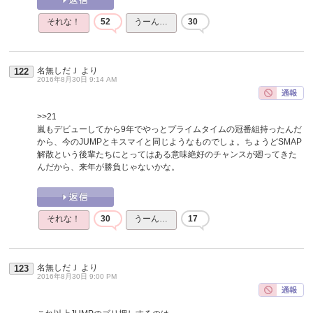
それな！
52
うーん…
30
名無しだＪ
より
122
2016年8月30日 9:14 AM
>>21
嵐もデビューしてから9年でやっとプライムタイムの冠番組持ったんだ
から、今のJUMPとキスマイと同じようなものでしょ。ちょうどSMAP
解散という後輩たちにとってはある意味絶好のチャンスが廻ってきた
んだから、来年が勝負じゃないかな。
それな！
30
うーん…
17
名無しだＪ
より
123
2016年8月30日 9:00 PM