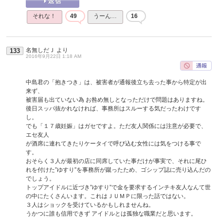
それな！
49
うーん…
16
名無しだＪ
より
133
2016年9月22日 1:18 AM
中島君の「抱きつき」は、被害者が通報後立ち去った事から特定が出
来ず、
被害届も出ていない為 お咎め無しとなっただけで問題はありますね。
後日スッパ抜かれなければ、事務所はスルーする気だったわけです
し。
でも「１７歳妊娠」はガセですよ。ただ友人関係には注意が必要で、
エセ友人
が酒席に連れてきたりケータイで呼び込む女性には気をつける事で
す。
おそらく３人が最初の店に同席していた事だけが事実で、それに尾ひ
れを付けた”ゆすり”を事務所が蹴ったため、ゴシップ誌に売り込んだの
でしょう。
トップアイドルに近づき”ゆすり”で金を要求するインチキ友人なんて世
の中にたくさんいます。これはＪＵＭＰに限った話ではない。
３人はショックを受けているかもしれませんね。
うかつに誰も信用できず アイドルとは孤独な職業だと思います。