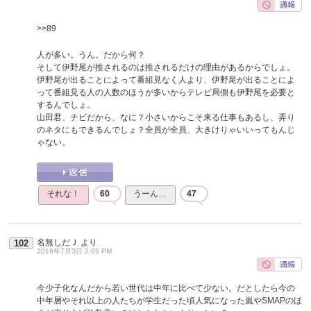
>>89
人が多い。うん。だから何？
そして伊野尾が推されるのは推されるだけの理由があるからでしょ。
伊野尾が出ることによって番組見なく人より、伊野尾が出ることによ
って番組見る人の人数のほうが多いからテレビ局側も伊野尾を必要と
するんでしょ。
山田君、チビだから、なに？小さいからこそ来る仕事もあるし、弄り
のネタにもできるんでしょ？全員が全員、大きけりゃいいってもんじ
ゃない。
それな！
60
うーん…
47
名無しだＪ
より
102
2016年7月3日 2:05 PM
今少子化なんだから若い世代は中年に比べて少ない。だとしたら今の
中年層やそれ以上の人たちが学生だった頃人気になった嵐やSMAPのほ