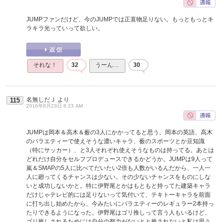
JUMPファンだけど、今のJUMPでは正直物足りない。もっともっとキ
ラキラ光っていって欲しい。
それな！
32
うーん…
30
名無しだＪ
より
115
2016年8月23日 8:23 AM
JUMPは岡本＆高木＆薮の3人にかかってると思う。岡本の英語、高木
のバラエティーで使えそうな濃いキャラ、薮のスポーツとか豆知識
（特にサッカー）、と3人それぞれ使えそうなものは持ってる。あとは
どれだけ自分をセルフプロデュースできるかどうか。JUMPは9人って
嵐＆SMAPの5人に比べてだいたい2倍も人数がいるんだから、一人一
人に廻ってくるチャンスは少ない。その少ないチャンスをものにしな
いと成功しないかと。特に伊野尾とかはもともと持ってた建築キャラ
だけじゃテレビ的には足りないって気付いて、テキトーキャラを前面
に打ち出し始めたから、今みたいにバラエティーのレギュラー2本持っ
たりできるようになった。伊野尾はゴリ推しって言う人もいるけど、
ゴリ推しされるためには自分の努力がないとと推されないと私は思う