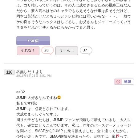
よ。ゴリ推しっていうのは、その人は成功させるための最終工程なん
だから。薮＆高木はそのキャラでもらえそうな仕事は多そうだけど、
岡本は英語だけだとちょっとテレビ的には弱いからな・・・。一般ウ
ケの良さそうなルックスはしてるし、お父さんもジャニーズっていう
ネタをどれだけ使えるかにもかかってると思う。
それな！
20
うーん…
37
名無しだＪ
より
116
2016年8月23日 4:51 PM
>>32
JUMP 大好きなんですね
私もです(笑)
JUMP は、必要とされています。
大成功まっしぐらですよ。
周りの子どもたちは、JUMP ファンが飛躍して増えているし、大人世
代も、確実にとりこんでいます。私は、昨年のバースデーメッセージ
を聞いて、SMAPからJUMP に乗り換えました。全く違ってたから。
今後が楽しみです。SMAP解散が決まった今、目指すは、嵐
って、