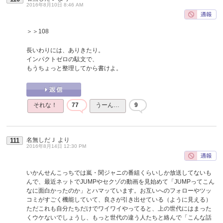
2016年8月10日 8:46 AM
＞＞108
長いわりには、ありきたり。
インパクトゼロの駄文で、
もうちょっと整理してから書けよ。
それな！
77
うーん…
9
名無しだＪ
より
111
2016年8月14日 12:30 PM
いかんせんこっちでは嵐・関ジャニの番組くらいしか放送してないも
んで、最近ネットでJUMPやセクゾの動画を見始めて「JUMPってこん
なに面白かったのか」とハマッています。お互いへのフォローやツッ
コミがすごく機能していて、良さが引き出せている（ように見える）
ただこれも自分たちだけでワイワイやってると、上の世代にはまった
くウケないでしょうし、もっと世代の違う人たちと絡んで「こんな話