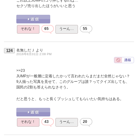
これ以上JUMPのゴリ押しするのは…
セクゾ売り出したほうがいいと思う
それな！
65
うーん…
55
名無しだＪ
より
124
2016年8月31日 2:08 PM
>>23
JUMPが一般層に定着したかって言われたらまだまだ全然じゃない？
9人揃った写真を見せて、このグループは誰？ってクイズ出しても、
国民の2割も答えられなさそう。
だと思うと、もっと長くプッシュしてもらいたい気持ちはある。
それな！
43
うーん…
20