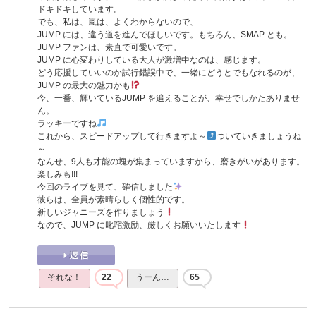
ドキドキしています。
でも、私は、嵐は、よくわからないので、
JUMP には、違う道を進んでほしいです。もちろん、SMAP とも。
JUMP ファンは、素直で可愛いです。
JUMP に心変わりしている大人が激増中なのは、感じます。
どう応援していいのか試行錯誤中で、一緒にどうとでもなれるのが、
JUMP の最大の魅力かも
今、一番、輝いているJUMP を追えることが、幸せでしかたありませ
ん。
ラッキーですね
これから、スピードアップして行きますよ～
ついていきましょうね
～
なんせ、9人も才能の塊が集まっていますから、磨きがいがあります。
楽しみも!!!
今回のライブを見て、確信しました
彼らは、全員が素晴らしく個性的です。
新しいジャニーズを作りましょう
なので、JUMP に叱咤激励、厳しくお願いいたします
それな！
22
うーん…
65