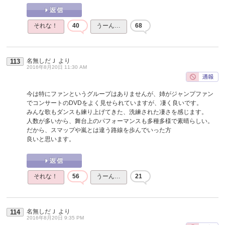
それな！
40
うーん…
68
名無しだＪ
より
113
2016年8月20日 11:30 AM
今は特にファンというグループはありませんが、姉がジャンプファン
でコンサートのDVDをよく見せられていますが、凄く良いです。
みんな歌もダンスも練り上げてきた、洗練された凄さを感じます。
人数が多いから、舞台上のパフォーマンスも多種多様で素晴らしい。
だから、スマップや嵐とは違う路線を歩んでいった方
良いと思います。
それな！
56
うーん…
21
名無しだＪ
より
114
2016年8月20日 9:35 PM