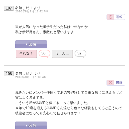
名無しだＪ
より
107
2016年8月2日 12:42 PM
嵐が人気になった頃学生だった私は中年なのか…
私は伊野尾さん、素敵だと思いますよ
それな！
56
うーん…
52
名無しだＪ
より
108
2016年8月3日 1:18 AM
嵐みたいにメンバー仲良くてあのﾜﾁｬﾜﾁｬして自由な感じに見えるけど
実はよく考えてる。
こういう所がJUMPと似てる！って思いました。
今年で10歳を迎えるJUMPくん達なら色々な経験もしてると思うので
後継者になっても安心して任せられます！