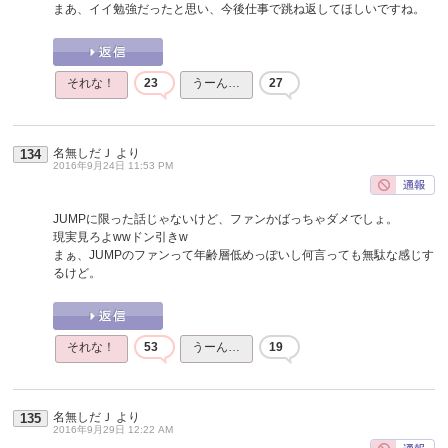
まあ、イイ勉強だったと思い、今後仕事で跳ね返してほしいですね。
それな！
23
うーん…
27
名無しだＪ
より
134
2016年9月24日 11:53 PM
JUMPに限った話じゃないけど、ファンかばっちゃダメでしょ。
現実見ろよwwドン引きw
まぁ、JUMPのファンって年齢層低めっぽいし何言っても無駄な感じす
るけど。
それな！
53
うーん…
19
名無しだＪ
より
135
2016年9月29日 12:22 AM