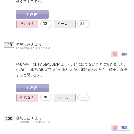
多くて？？です。
それな！
12
うーん…
29
名無しだＪ
より
119
2016年8月23日 5:38 PM
>>87
確かにHey!Say!JUMPは、テレビに出てないことに驚きました。
なのに、地方の固定ファンが多いとか。露出がふえたら、確実に爆発
すると思います。
それな！
20
うーん…
35
名無しだＪ
より
120
2016年8月23日 8:37 PM