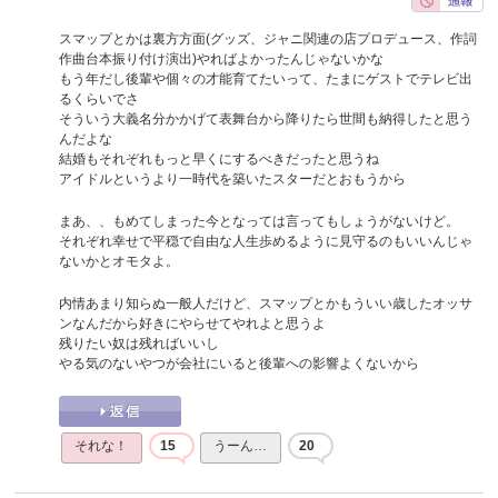
スマップとかは裏方方面(グッズ、ジャニ関連の店プロデュース、作詞
作曲台本振り付け演出)やればよかったんじゃないかな
もう年だし後輩や個々の才能育てたいって、たまにゲストでテレビ出
るくらいでさ
そういう大義名分かかげて表舞台から降りたら世間も納得したと思う
んだよな
結婚もそれぞれもっと早くにするべきだったと思うね
アイドルというより一時代を築いたスターだとおもうから
まあ、、もめてしまった今となっては言ってもしょうがないけど。
それぞれ幸せで平穏で自由な人生歩めるように見守るのもいいんじゃ
ないかとオモタよ。
内情あまり知らぬ一般人だけど、スマップとかもういい歳したオッサ
ンなんだから好きにやらせてやれよと思うよ
残りたい奴は残ればいいし
やる気のないやつが会社にいると後輩への影響よくないから
それな！
15
うーん…
20