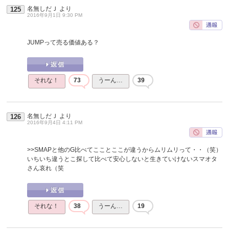
名無しだＪ
より
125
2016年9月1日 9:30 PM
JUMPって売る価値ある？
それな！
73
うーん…
39
名無しだＪ
より
126
2016年9月4日 4:11 PM
>>SMAPと他のG比べてこことここが違うからムリムリって・・（笑）
いちいち違うとこ探して比べて安心しないと生きていけないスマオタ
さん哀れ（笑
それな！
38
うーん…
19