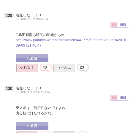
名無しだＪ
より
129
2016年9月9日 9:44 PM
JUMP解散も時間の問題かもw
http://www.johnnys-watcher.net/article/441779695.html?reload=2016-
09-09T21:40:47
それな！
43
うーん…
23
名無しだＪ
より
130
2016年9月11日 6:19 PM
東スポは、信用性ないですよね。
出る杭は打たれるかな。