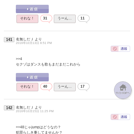
それな！
31
うーん…
11
名無しだＪ
より
141
2016年10月13日 8:51 PM
>>4
セクゾはダンスも歌もまだまだこれから
それな！
40
うーん…
17
名無しだＪ
より
142
2016年10月15日 11:25 PM
>>48
じゃjumpはどうなの？
犯罪らしき事してませんか？