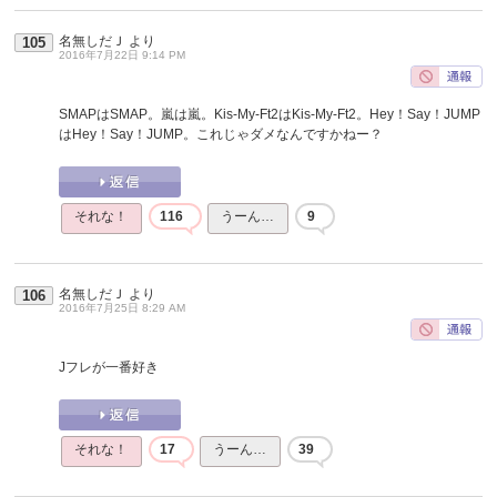
名無しだＪ
より
105
2016年7月22日 9:14 PM
SMAPはSMAP。嵐は嵐。Kis-My-Ft2はKis-My-Ft2。Hey！Say！JUMP
はHey！Say！JUMP。これじゃダメなんですかねー？
それな！
116
うーん…
9
名無しだＪ
より
106
2016年7月25日 8:29 AM
Jフレが一番好き
それな！
17
うーん…
39