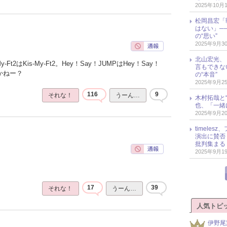
2025年10月
松岡昌宏「
はない」─
の“思い”
2025年9月3
北山宏光、
Ft2はKis-My-Ft2。Hey！Say！JUMPはHey！Say！
言もできな
かねー？
の“本音”
2025年9月2
116
9
それな！
うーん…
木村拓哉と“
也、「一緒
2025年9月2
timele
演出に賛否
批判集まる
2025年9月1
17
39
それな！
うーん…
人気トピ
伊野尾