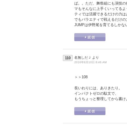
ば。。ただ、舞祭組にも演技の
マもそんなに上手くいってるよ
ティでは活躍できるだけの力は
でもバラエティで戦えるだけの
JUMPは伊野尾を育てるしかな
名無しだＪ
より
110
2016年8月10日 8:46 AM
＞＞108
長いわりには、ありきたり。
インパクトゼロの駄文で、
もうちょっと整理してから書け