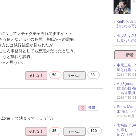
KinKi K
？
顔になる写
の意に反してメチャクチャ売れてますが・・
Hey!Sa
もう使えないほどの各局、各紙からの需要。
しまったの
売り方には試行錯誤が見られたが、
むしろ事務所としても想定外だったと思う。
新着
、など無駄な談義。
いると思うが。
中居正広、
帰とは別に
2025年10月
50
33
それな！
うーん…
Aぇ! gr
臆測の投稿
「名誉棄損
2025年10月
Snow M
出演に「不
2025年10月
Zone 」で決まりでしょう^^/♪
実写版『SA
の声も……
35
120
それな！
うーん…
応の“正体”