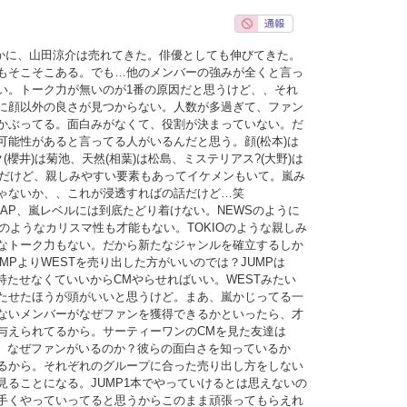
確かに、山田涼介は売れてきた。俳優としても伸びてきた。
もそこそこある。でも…他のメンバーの強みが全くと言っ
い。トーク力が無いのが1番の原因だと思うけど、、それ
に顔以外の良さが見つからない。人数が多過ぎて、ファン
かぶってる。面白みがなくて、役割が決まっていない。だ
可能性があると言ってる人がいるんだと思う。顔(松本)は
(櫻井)は菊池、天然(相葉)は松島、ミステリアス?(大野)は
いめだけど、親しみやすい要素もあってイケメンもいて。嵐み
ゃないか、、これが浸透すればの話だけど…笑
MAP、嵐レベルには到底たどり着けない。NEWSのように
UNのようなカリスマ性も才能もない。TOKIOのような親しみ
なトーク力もない。だから新たなジャンルを確立するしか
MPよりWESTを売り出した方がいいのでは？JUMPは
持たせなくていいからCMやらせればいい。WESTみたい
たせたほうが頭がいいと思うけど。まあ、嵐かじってる一
ないメンバーがなぜファンを獲得できるかといったら、才
与えられてるから。サーティーワンのCMを見た友達は
ど、なぜファンがいるのか？彼らの面白さを知っているか
るから。それぞれのグループに合った売り出し方をしない
見ることになる。JUMP1本でやっていけるとは思えないの
手くやっていってると思うからこのまま頑張ってもらえれ