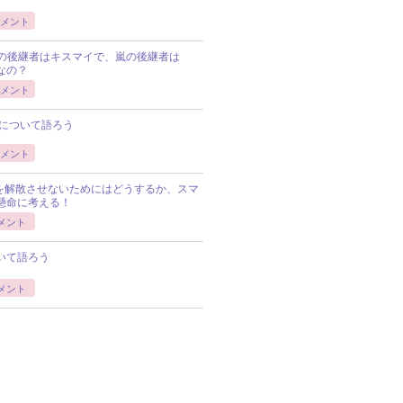
メント
Pの後継者はキスマイで、嵐の後継者は
Pなの？
メント
について語ろう
メント
Pを解散させないためにはどうするか、スマ
懸命に考える！
メント
いて語ろう
メント