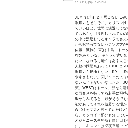
2016年8月5日 6:40 PM
JUMPは売れると思えない…
歌唱力もそこそこ、カリスマ性
ていいほど、世間に浸透してな
でもあんなゴリ押しされてんの
の中で浸透してるキャラでさえ
から冠持ってないセクゾの方が
佐藤、演技(二宮)は中島、トーク
ﾏﾘｳｽみたいな。キャラが濃
たいになれる可能性はあるんじ
人数の問題もあってJUMPはS
歌唱力も良曲もない。KAT-T
やすさもない。関ジャニのよう
ないんじゃないかな…ただ、JU
顔。WESTはトーク。顔なら冠
な面白さを持ってる若手に冠持
般からみてると、顔がそうでも
能があってそれを披露する場が
WESTをブスと言っていたけ
ら。カッコイイ部分も知ってい
とジャニーズ事務所も痛い目を
に、、キスマイは深夜番組で上