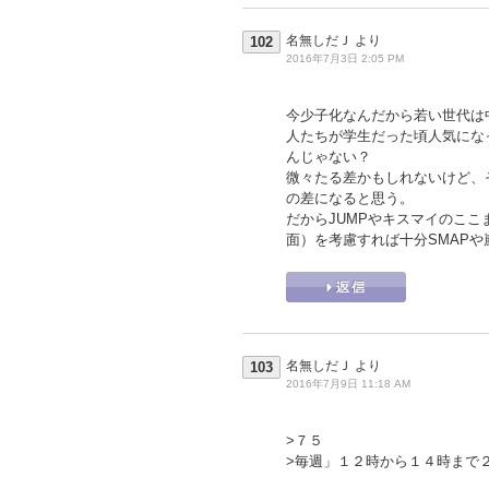
名無しだＪ
より
102
2016年7月3日 2:05 PM
今少子化なんだから若い世代は
人たちが学生だった頃人気にな
んじゃない？
微々たる差かもしれないけど、
の差になると思う。
だからJUMPやキスマイのこ
面）を考慮すれば十分SMAP
名無しだＪ
より
103
2016年7月9日 11:18 AM
>７５
>毎週」１２時から１４時まで