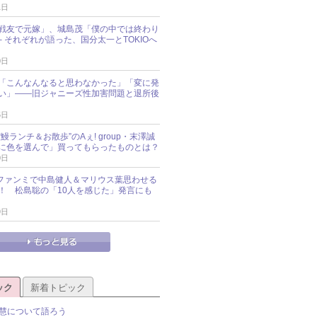
1日
戦友で元嫁」、城島茂「僕の中では終わり
─ それぞれが語った、国分太一とTOKIOへ
0日
「こんなんなると思わなかった」「変に発
い」――旧ジャニーズ性加害問題と退所後
5日
鰻ランチ＆お散歩”のAぇ! group・末澤誠
に色を選んで」買ってもらったものとは？
0日
sz、ファンミで中島健人＆マリウス葉思わせる
！ 松島聡の「10人を感じた」発言にも
9日
ック
新着トピック
慧について語ろう