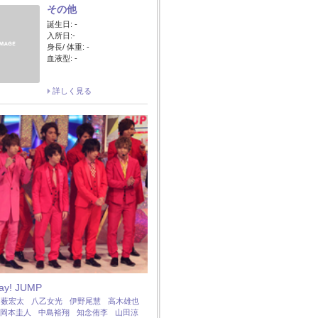
その他
誕生日: -
入所日:-
身長/ 体重: -
血液型: -
詳しく見る
Say! JUMP
：
薮宏太
八乙女光
伊野尾慧
高木雄也
岡本圭人
中島裕翔
知念侑李
山田涼