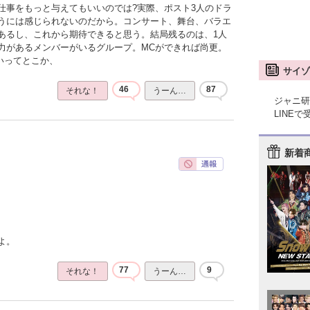
仕事をもっと与えてもいいのでは?実際、ポスト3人のドラ
うには感じられないのだから。コンサート、舞台、バラエ
あるし、これから期待できると思う。結局残るのは、1人
力があるメンバーがいるグループ。MCができれば尚更。
いってとこか、
サイゾ
46
87
それな！
うーん…
ジャニ研
LINE
新着
よ。
77
9
それな！
うーん…