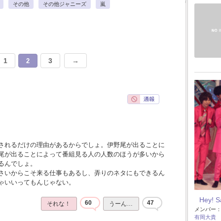
その他
その他ジャニーズ
嵐
1
3
→
2
されるだけの理由があるからでしょ。伊野尾が出ることに
尾が出ることによって番組見る人の人数のほうが多いから
るんでしょ。
さいからこそ来る仕事もあるし、弄りのネタにもできるん
ゃいいってもんじゃない。
Hey! 
60
47
それな！
うーん…
メンバー
有岡大貴