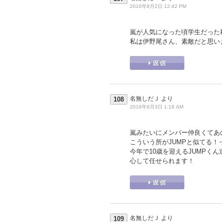
2016年8月2日 12:42 PM
嵐が人気になった頃学生だった
私は伊野尾さん、素敵だと思い
名無しだＪ
より
108
2016年8月3日 1:18 AM
嵐みたいにメンバー仲良くてあの
こういう所がJUMPと似てる！
今年で10歳を迎えるJUMPく
心して任せられます！
名無しだＪ
より
109