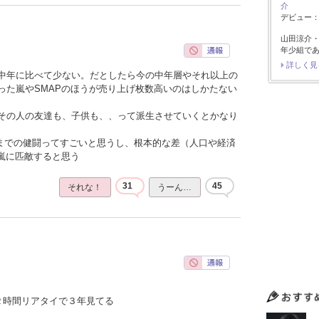
介
デビュー：2
山田涼介
年少組で
詳しく見
中年に比べて少ない。だとしたら今の中年層やそれ以上の
った嵐やSMAPのほうが売り上げ枚数高いのはしかたない
その人の友達も、子供も、、って派生させていくとかなり
こまでの健闘ってすごいと思うし、根本的な差（人口や経済
や嵐に匹敵すると思う
31
45
それな！
うーん…
２時間リアタイで３年見てる