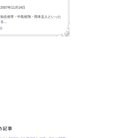
007年11月14日
・知念侑李・中島裕翔・岡本圭人といった
ある…
る