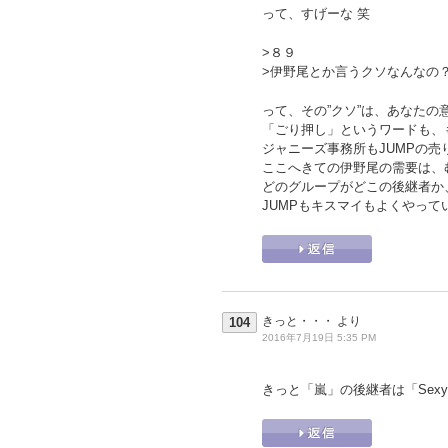
って、すげーな 笑
>８９
>伊野尾とか言うクソなんなの
って、その”クソ”は、あなた
「ごり押し」というワードも、
ジャニーズ事務所もJUMPの
ここへきての伊野尾の需要は、
どのグループがどこの後継者か
JUMPもキスマイもよくやって
きっと・・・
より
104
2016年7月19日 5:35 PM
きっと「嵐」の後継者は「Sexy 