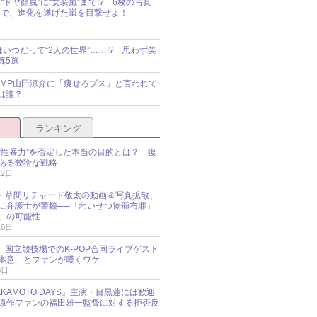
“ドヤ顔嵐”に“女装嵐”まで!? 6枚の写真
で、進化を遂げた嵐を目撃せよ！
idsはいつだって“2人の世界”……!? 思わず笑
真5選
y!JUMP山田涼介に「痩せろブス」と言われて
は誰？
ランキング
“性暴力”を否定した本当の目的とは？ 復
ある狡猾な戦略
12日
oup・草間リチャード敬太の動画＆写真拡散、
に弁護士が警鐘──「わいせつ物頒布罪」
」の可能性
10日
an、国立競技場でのK-POP合同ライブゲスト
本意」とファンが嘆くワケ
3日
KAMOTO DAYS』主演・目黒蓮には歓迎
原作ファンの福田雄一監督に対する拒否反