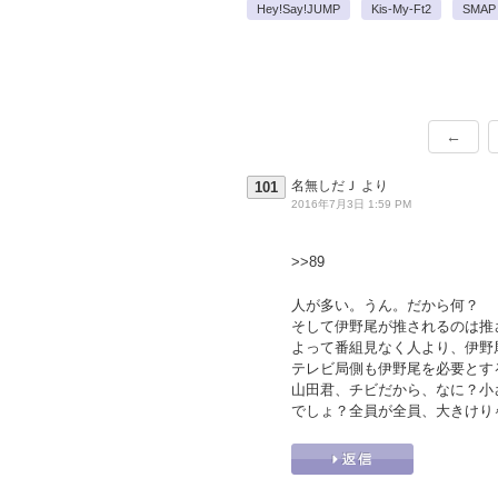
Hey!Say!JUMP
Kis-My-Ft2
SMAP
←
名無しだＪ
より
101
2016年7月3日 1:59 PM
>>89
人が多い。うん。だから何？
そして伊野尾が推されるのは推
よって番組見なく人より、伊野
テレビ局側も伊野尾を必要とす
山田君、チビだから、なに？小
でしょ？全員が全員、大きけり