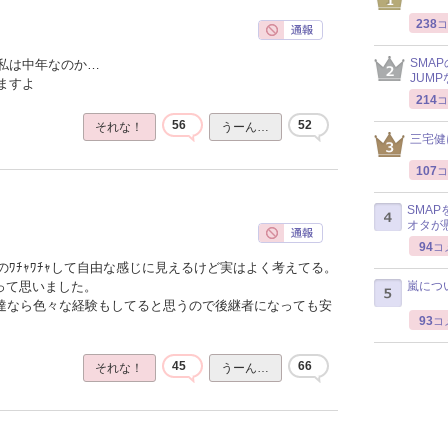
238
コ
SMA
私は中年なのか…
JUM
ますよ
214
コ
56
52
それな！
うーん…
三宅健
107
コ
SMA
オタが
94
コ
ﾜﾁｬﾜﾁｬして自由な感じに見えるけど実はよく考えてる。
嵐につ
って思いました。
ん達なら色々な経験もしてると思うので後継者になっても安
93
コ
45
66
それな！
うーん…